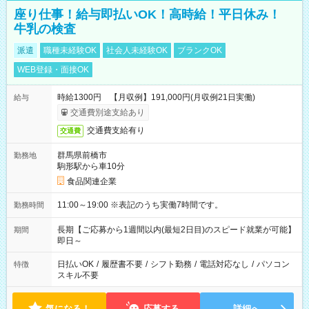
座り仕事！給与即払いOK！高時給！平日休み！
牛乳の検査
派遣
職種未経験OK
社会人未経験OK
ブランクOK
WEB登録・面接OK
時給1300円 【月収例】191,000円(月収例21日実働)
給与
交通費別途支給あり
交通費支給有り
交通費
群馬県前橋市
勤務地
駒形駅から車10分
食品関連企業
11:00～19:00 ※表記のうち実働7時間です。
勤務時間
長期【ご応募から1週間以内(最短2日目)のスピード就業が可能】
期間
即日～
日払いOK
/
履歴書不要
/
シフト勤務
/
電話対応なし
/
パソコン
特徴
スキル不要
気になる！
応募する
詳細へ