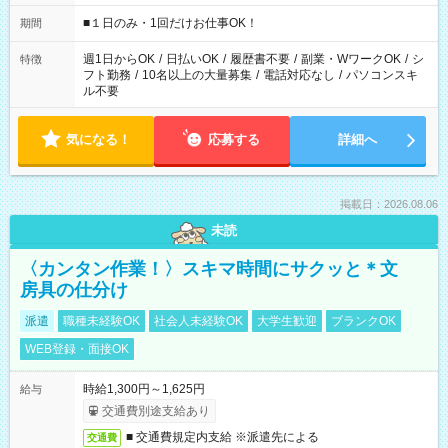
etc ★最短で3時間で5,120円のお仕事から 15時間で2万円近く稼
げるお仕事も！ ご希望のお時間に合わせてご紹介！ ※シフトは
■１日のみ・1回だけお仕事OK！
期間
現場によって異なります。 ※勿論、休憩時間はあるのでご安心
ください！
週1日からOK
/
日払いOK
/
履歴書不要
/
副業・WワークOK
/
シ
特徴
フト勤務
/
10名以上の大量募集
/
電話対応なし
/
パソコンスキ
ル不要
気になる！
応募する
詳細へ
掲載日：2026.08.06
未読
〈カンタン作業！〉スキマ時間にサクッと＊文
房具の仕分け
派遣
職種未経験OK
社会人未経験OK
大学生歓迎
ブランクOK
WEB登録・面接OK
時給1,300円～1,625円
給与
交通費別途支給あり
■ 交通費規定内支給 ※派遣先による
交通費