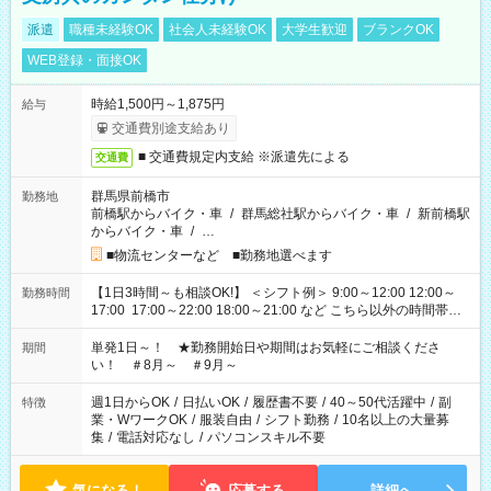
派遣
職種未経験OK
社会人未経験OK
大学生歓迎
ブランクOK
WEB登録・面接OK
時給1,500円～1,875円
給与
交通費別途支給あり
■ 交通費規定内支給 ※派遣先による
交通費
群馬県前橋市
勤務地
前橋駅からバイク・車
/
群馬総社駅からバイク・車
/
新前橋駅
からバイク・車
/
…
■物流センターなど ■勤務地選べます
【1日3時間～も相談OK!】 ＜シフト例＞ 9:00～12:00 12:00～
勤務時間
17:00 17:00～22:00 18:00～21:00 など こちら以外の時間帯も
お気軽にご相談ください！
単発1日～！ ★勤務開始日や期間はお気軽にご相談くださ
期間
い！ ＃8月～ ＃9月～
週1日からOK
/
日払いOK
/
履歴書不要
/
40～50代活躍中
/
副
特徴
業・WワークOK
/
服装自由
/
シフト勤務
/
10名以上の大量募
集
/
電話対応なし
/
パソコンスキル不要
気になる！
応募する
詳細へ