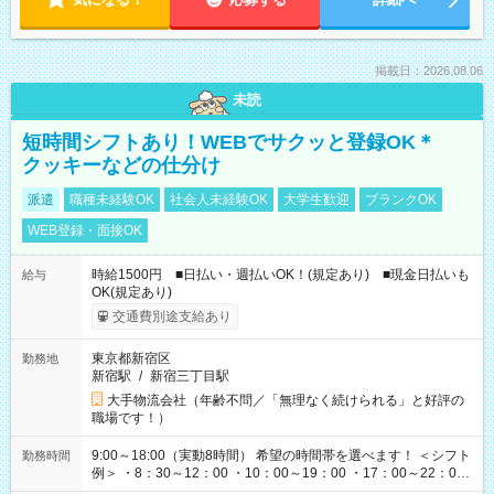
掲載日：2026.08.06
未読
短時間シフトあり！WEBでサクッと登録OK＊
クッキーなどの仕分け
派遣
職種未経験OK
社会人未経験OK
大学生歓迎
ブランクOK
WEB登録・面接OK
時給1500円 ■日払い・週払いOK！(規定あり) ■現金日払いも
給与
OK(規定あり)
交通費別途支給あり
東京都新宿区
勤務地
新宿駅
/
新宿三丁目駅
大手物流会社（年齢不問／「無理なく続けられる」と好評の
職場です！）
9:00～18:00（実動8時間） 希望の時間帯を選べます！ ＜シフト
勤務時間
例＞ ・8：30～12：00 ・10：00～19：00 ・17：00～22：00
・13：00～22：00 ・22：00～翌6：00 など