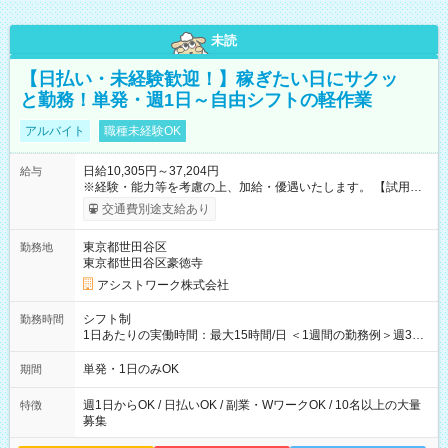
未読
【日払い・未経験歓迎！】稼ぎたい日にサクッ
と勤務！単発・週1日～自由シフトの軽作業
アルバイト
職種未経験OK
日給10,305円～37,204円
給与
※経験・能力等を考慮の上、加給・優遇いたします。 【試用期
間】試用期間なし
交通費別途支給あり
東京都世田谷区
勤務地
東京都世田谷区豪徳寺
アシストワーク株式会社
シフト制
勤務時間
1日あたりの実働時間：最大15時間/日 ＜1週間の勤務例＞週3回
勤務 勤務：月・水・金 休み：火・木・土・日 好きな時にお仕事
可能です！ ※1日あたりの最大実働時間は日勤、夜勤共に勤務し
単発・1日のみOK
期間
た時間になります。
週1日からOK / 日払いOK / 副業・WワークOK / 10名以上の大量
特徴
募集