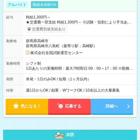
アルバイト
職種未経験OK
時給1,300円～
給与
★交通費一部支給 時給1,300円～ ※試験・役割により手当あり
※勤務回数により昇給あり 【即給（前払い）オプションあ
交通費別途支給あり
り！】 希望される場合、勤務から1週間ほどで給与の一部を受け
取れます。 ※手数料418円がかかります。 【過去試験日の収入
群馬県高崎市
勤務地
例】 ・河合塾模擬試験 8:30～17:30（休憩1時間） 時給1,300円
群馬県高崎市八島町（最寄り駅：高崎駅）
×8時間＝日収10,400円＋交通費 ※当日の役割により時給＋100
円の場合あり ・国家試験 7:00～13:30（休憩なし） 時給1,300
株式会社全国試験運営センター
円（役割手当＋100円）×6時間＝日収8,400円＋交通費 【試用期
間】試用期間なし
シフト制
勤務時間
1日あたりの実働時間：最大7時間/日 09：00～17：00 ※勤務時
間は 試験により異なります。
単発・1日のみOK / 短期（1ヶ月以内）
期間
週1日からOK / 副業・WワークOK / 10名以上の大量募集
特徴
気になる！
応募する
詳細へ
未読