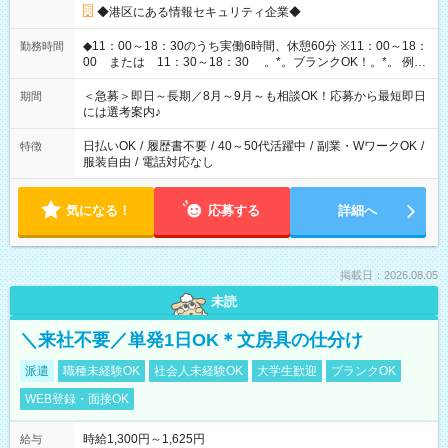
◆港区にある情報セキュリティ企業◆
◆11：00～18：30のうち実働6時間、休憩60分 ※11：00～18：
勤務時間
00 または 11：30～18：30 。*。ブランクOK！。*。 例え
ば前職が、 在宅/財団法人/事務/コールセンター/受付/販売/カフェ
スタッフ スイーツ販売/ホテルフロント/化粧品販売/など 様々な
＜急募＞即日～長期／8月～9月～も相談OK！応募から最短即日
期間
業界から入社して活躍されています♪
には選考案内♪
日払いOK
/
履歴書不要
/
40～50代活躍中
/
副業・WワークOK
/
特徴
服装自由
/
電話対応なし
気になる！
応募する
詳細へ
掲載日：2026.08.05
未読
＼来社不要／単発1日OK＊文房具の仕分け
派遣
職種未経験OK
社会人未経験OK
大学生歓迎
ブランクOK
WEB登録・面接OK
時給1,300円～1,625円
給与