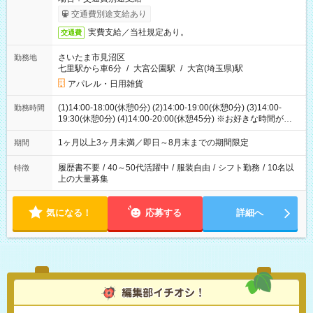
交通費別途支給あり
実費支給／当社規定あり。
交通費
さいたま市見沼区
勤務地
七里駅から車6分
/
大宮公園駅
/
大宮(埼玉県)駅
アパレル・日用雑貨
(1)14:00-18:00(休憩0分) (2)14:00-19:00(休憩0分) (3)14:00-
勤務時間
19:30(休憩0分) (4)14:00-20:00(休憩45分) ※お好きな時間が選べ
ます
1ヶ月以上3ヶ月未満／即日～8月末までの期間限定
期間
履歴書不要
/
40～50代活躍中
/
服装自由
/
シフト勤務
/
10名以
特徴
上の大量募集
気になる！
応募する
詳細へ