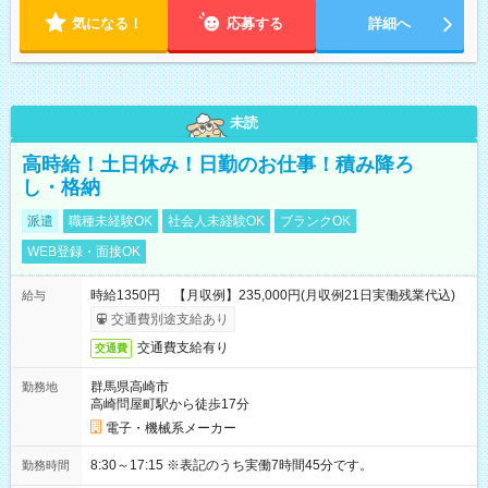
気になる！
応募する
詳細へ
未読
高時給！土日休み！日勤のお仕事！積み降ろ
し・格納
派遣
職種未経験OK
社会人未経験OK
ブランクOK
WEB登録・面接OK
時給1350円 【月収例】235,000円(月収例21日実働残業代込)
給与
交通費別途支給あり
交通費支給有り
交通費
群馬県高崎市
勤務地
高崎問屋町駅から徒歩17分
電子・機械系メーカー
8:30～17:15 ※表記のうち実働7時間45分です。
勤務時間