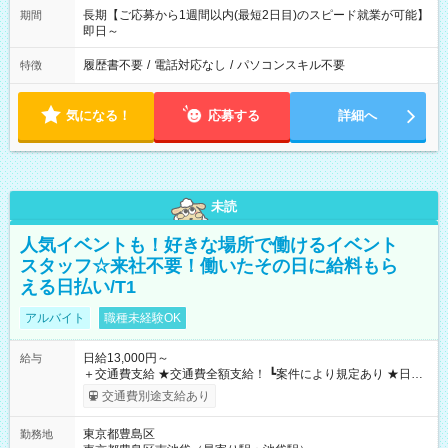
長期【ご応募から1週間以内(最短2日目)のスピード就業が可能】
期間
即日～
履歴書不要
/
電話対応なし
/
パソコンスキル不要
特徴
気になる！
応募する
詳細へ
未読
人気イベントも！好きな場所で働けるイベント
スタッフ☆来社不要！働いたその日に給料もら
える日払い/T1
アルバイト
職種未経験OK
日給13,000円～
給与
＋交通費支給 ★交通費全額支給！ ┗案件により規定あり ★日払
いOK！（規定あり） ┗働いたその日に現金GET♪ お仕事後はコ
交通費別途支給あり
ンビニATMから 日払い分を引き落とせます！ 【試用期間】試
用期間なし
東京都豊島区
勤務地