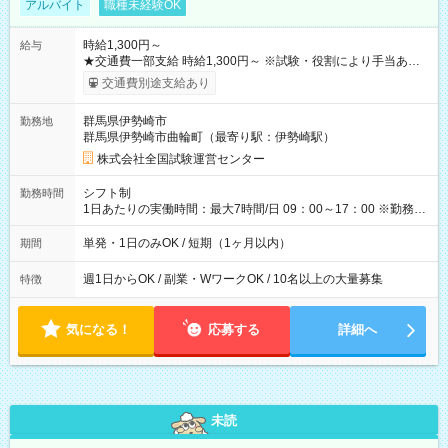
アルバイト
職種未経験OK
時給1,300円～
給与
★交通費一部支給 時給1,300円～ ※試験・役割により手当あり
※勤務回数により昇給あり 【即給（前払い）オプションあ
交通費別途支給あり
り！】 希望される場合、勤務から1週間ほどで給与の一部を受け
取れます。 ※手数料418円がかかります。 【過去試験日の収入
群馬県伊勢崎市
勤務地
例】 ・河合塾模擬試験 8:30～17:30（休憩1時間） 時給1,300円
群馬県伊勢崎市曲輪町（最寄り駅：伊勢崎駅）
×8時間＝日収10,400円＋交通費 ※当日の役割により時給＋100
円の場合あり ・国家試験 7:00～13:30（休憩なし） 時給1,300
株式会社全国試験運営センター
円（役割手当＋100円）×6時間＝日収8,400円＋交通費 【試用期
間】試用期間なし
シフト制
勤務時間
1日あたりの実働時間：最大7時間/日 09：00～17：00 ※勤務時
間は 試験により異なります。
単発・1日のみOK / 短期（1ヶ月以内）
期間
週1日からOK / 副業・WワークOK / 10名以上の大量募集
特徴
気になる！
応募する
詳細へ
未読