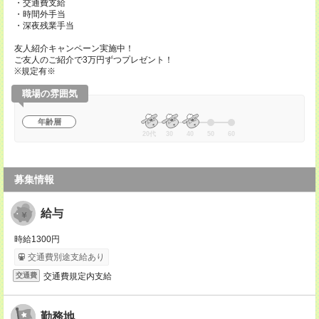
・交通費支給
・時間外手当
・深夜残業手当
友人紹介キャンペーン実施中！
ご友人のご紹介で3万円ずつプレゼント！
※規定有※
職場の雰囲気
年齢層
20代
30
40
50
60
募集情報
給与
時給1300円
交通費別途支給あり
交通費規定内支給
交通費
勤務地