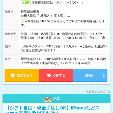
交通費全額支給（ガソリン代もOK！）
交通費
群馬県前橋市
勤務地
前橋大島駅
/
城東駅
/
江木駅
/
…
≪車通勤もOK！≫ご自宅近くでご希望の勤務地を紹介しま
す。
9:00～18:00（休憩60分） ■ご希望があれば下記シフトもOK！
勤務時間
早番 7:00～16:00 遅番 10:00～19:00 夜勤 16:30～翌9:30 「家族
と休みを合わせたい」 「余裕を持って夕飯の準備がしたい」
「できれば残業はしたくない」 など、ご希望を教えてください
【8月中のスタートOK！急募！】2カ月～ ■ご応募から最短2～
期間
ね。 ※Wワーク希望の方へ 今ご覧のお仕事で希望する勤務時間
3日後に就業が可能です！
と、もう1つのお仕事の勤務時間。 合計で週40時間を超える場
合は応募できません。
履歴書不要
/
40～50代活躍中
/
服装自由
/
シフト勤務
/
10名以
特徴
上の大量募集
/
電話対応なし
/
パソコンスキル不要
気になる！
応募する
詳細へ
掲載日：2026.07.30
未読
【シフト自由・現金手渡しOK】iPhoneなどス