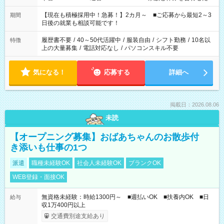
い」 「余裕を持って夕飯の準備がしたい」 「できれば残業はし
たくない」 など、ご希望を教えてくださいね。 ※Wワーク希望
【現在も積極採用中！急募！】2カ月～ ■ご応募から最短2～3
期間
の方へ 今ご覧のお仕事で希望する勤務時間と、もう1つのお仕事
日後の就業も相談可能です！
の勤務時間。 合計で週40時間を超える場合は応募できません。
履歴書不要
/
40～50代活躍中
/
服装自由
/
シフト勤務
/
10名以
特徴
上の大量募集
/
電話対応なし
/
パソコンスキル不要
気になる！
応募する
詳細へ
掲載日：2026.08.06
未読
【オープニング募集】おばあちゃんのお散歩付
き添いも仕事の1つ
派遣
職種未経験OK
社会人未経験OK
ブランクOK
WEB登録・面接OK
無資格未経験：時給1300円～ ■週払いOK ■扶養内OK ■日
給与
収1万400円以上
交通費別途支給あり