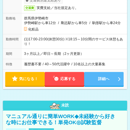
交通費別途支給あり
実費支給／当社規定あり。
交通費
群馬県伊勢崎市
勤務地
伊勢崎駅から車12分
/
剛志駅から車5分
/
駒形駅から車24分
化粧品
(1)17:00-23:00(休憩30分) ※18:15～10分間のサービス休憩もあ
勤務時間
り！
3ヶ月以上／即日～長期（2ヶ月更新）
期間
履歴書不要
/
40～50代活躍中
/
10名以上の大量募集
特徴
気になる！
応募する
詳細へ
未読
マニュアル通りに簡単WORK◆未経験から好き
な時にお仕事できる！単発OK◎試験監督