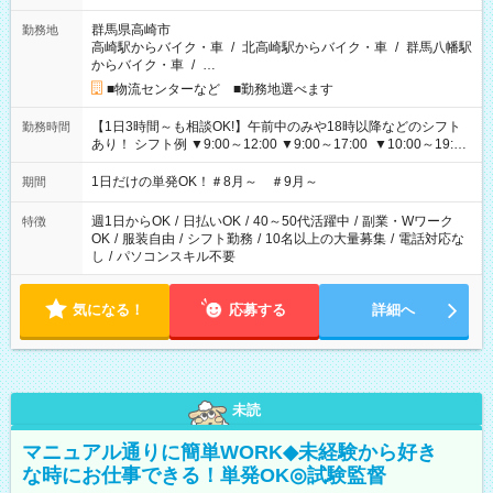
群馬県高崎市
勤務地
高崎駅からバイク・車
/
北高崎駅からバイク・車
/
群馬八幡駅
からバイク・車
/
…
■物流センターなど ■勤務地選べます
【1日3時間～も相談OK!】午前中のみや18時以降などのシフト
勤務時間
あり！ シフト例 ▼9:00～12:00 ▼9:00～17:00 ▼10:00～19:00
▼18:00～21:00
1日だけの単発OK！＃8月～ ＃9月～
期間
週1日からOK
/
日払いOK
/
40～50代活躍中
/
副業・Wワーク
特徴
OK
/
服装自由
/
シフト勤務
/
10名以上の大量募集
/
電話対応な
し
/
パソコンスキル不要
気になる！
応募する
詳細へ
未読
マニュアル通りに簡単WORK◆未経験から好き
な時にお仕事できる！単発OK◎試験監督