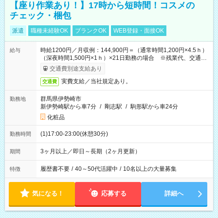
【座り作業あり！】17時から短時間！コスメの
チェック・梱包
派遣
職種未経験OK
ブランクOK
WEB登録・面接OK
時給1200円／月収例：144,900円＝（通常時間1,200円×4.5ｈ）
給与
（深夜時間1,500円×1ｈ）×21日勤務の場合 ※残業代、交通費
別途支給
交通費別途支給あり
実費支給／当社規定あり。
交通費
群馬県伊勢崎市
勤務地
新伊勢崎駅から車7分
/
剛志駅
/
駒形駅から車24分
化粧品
(1)17:00-23:00(休憩30分)
勤務時間
3ヶ月以上／即日～長期（2ヶ月更新）
期間
履歴書不要
/
40～50代活躍中
/
10名以上の大量募集
特徴
気になる！
応募する
詳細へ