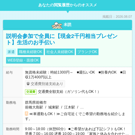
あなたの閲覧履歴からのオススメ
掲載日：2026.08.07
未読
説明会参加で全員に【現金2千円相当プレゼン
ト】生活のお手伝い
派遣
職種未経験OK
社会人未経験OK
ブランクOK
WEB登録・面接OK
無資格未経験：時給1300円～ ■週払いOK ■扶養内OK ■日
給与
収1万400円以上
交通費別途支給あり
交通費全額支給（ガソリン代もOK！）
交通費
群馬県前橋市
勤務地
前橋大島駅
/
城東駅
/
江木駅
/
…
≪車通勤もOK！≫ご自宅近くでご希望の勤務地を紹介しま
す。
9:00～18:00（休憩60分） ■ご希望があれば下記シフトもOK！
勤務時間
早番 7:00～16:00 遅番 10:00～19:00 「家族と休みを合わせた