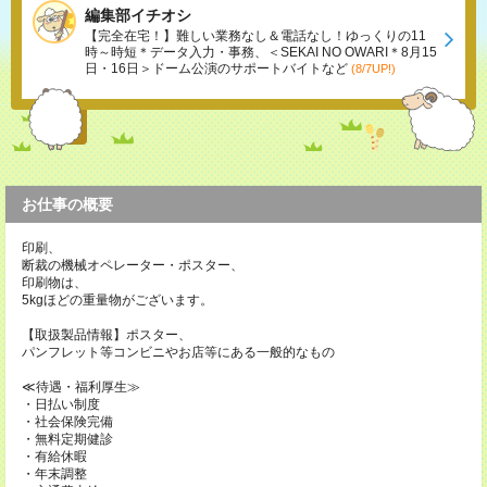
編集部イチオシ
【完全在宅！】難しい業務なし＆電話なし！ゆっくりの11
時～時短＊データ入力・事務、＜SEKAI NO OWARI＊8月15
日・16日＞ドーム公演のサポートバイトなど
(8/7UP!)
お仕事の概要
印刷、
断裁の機械オペレーター・ポスター、
印刷物は、
5kgほどの重量物がございます。
【取扱製品情報】ポスター、
パンフレット等コンビニやお店等にある一般的なもの
≪待遇・福利厚生≫
・日払い制度
・社会保険完備
・無料定期健診
・有給休暇
・年末調整