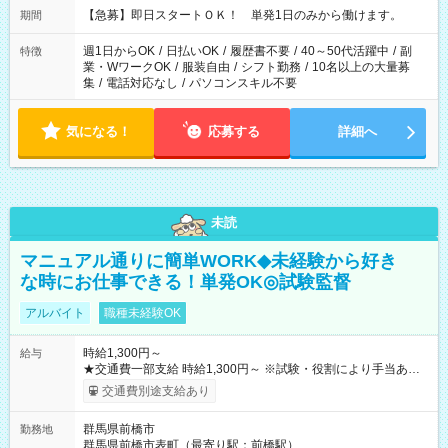
【急募】即日スタートＯＫ！ 単発1日のみから働けます。
期間
週1日からOK
/
日払いOK
/
履歴書不要
/
40～50代活躍中
/
副
特徴
業・WワークOK
/
服装自由
/
シフト勤務
/
10名以上の大量募
集
/
電話対応なし
/
パソコンスキル不要
気になる！
応募する
詳細へ
未読
マニュアル通りに簡単WORK◆未経験から好き
な時にお仕事できる！単発OK◎試験監督
アルバイト
職種未経験OK
時給1,300円～
給与
★交通費一部支給 時給1,300円～ ※試験・役割により手当あり
※勤務回数により昇給あり 【即給（前払い）オプションあ
交通費別途支給あり
り！】 希望される場合、勤務から1週間ほどで給与の一部を受け
取れます。 ※手数料418円がかかります。 【過去試験日の収入
群馬県前橋市
勤務地
例】 ・河合塾模擬試験 8:30～17:30（休憩1時間） 時給1,300円
群馬県前橋市表町（最寄り駅：前橋駅）