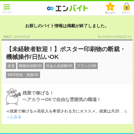
0
メニュー
気になる！
ログイン
お探しのバイト情報は掲載が終了しました。
掲載日 :2026
/
07
/
19
No.SGSIY15206223-T4
【未経験者歓迎！】ポスター印刷物の断裁・
機械操作/日払いOK
派遣
職種未経験OK
社会人未経験OK
ブランクOK
WEB登録・面接OK
残業で稼げる！
ヘアカラーOKで自由な雰囲気の職場！
≪残業で稼げる≫高収入を希望される方にオススメ。残業は月20
...も
っとみる