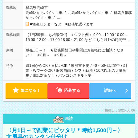
群馬県高崎市
勤務地
高崎駅からバイク・車
/
北高崎駅からバイク・車
/
群馬八幡駅
からバイク・車
/
…
■物流センターなど ■勤務地選べます
【1日3時間～も相談OK!】 ＜シフト例＞ 9:00～12:00 10:00～
勤務時間
15:00 12:00～17:00 18:00～21:00 など こちら以外の時間帯も
お気軽にご相談ください！
単発1日～！ ★勤務開始日や期間はお気軽にご相談くださ
期間
い！ ＃8月～ ＃9月～
週1日からOK
/
日払いOK
/
履歴書不要
/
40～50代活躍中
/
副
特徴
業・WワークOK
/
服装自由
/
シフト勤務
/
10名以上の大量募
集
/
電話対応なし
/
パソコンスキル不要
気になる！
応募する
詳細へ
掲載日：2026.08.06
未読
〈月1日～で副業にピッタリ＊時給1,500円～〉
文房具のカンタン仕分け