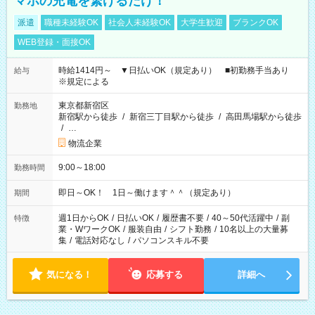
マホの充電を繋げるだけ！
派遣
職種未経験OK
社会人未経験OK
大学生歓迎
ブランクOK
WEB登録・面接OK
時給1414円～ ▼日払いOK（規定あり） ■初勤務手当あり
給与
※規定による
東京都新宿区
勤務地
新宿駅から徒歩
/
新宿三丁目駅から徒歩
/
高田馬場駅から徒歩
/
…
物流企業
9:00～18:00
勤務時間
即日～OK！ 1日～働けます＾＾（規定あり）
期間
週1日からOK
/
日払いOK
/
履歴書不要
/
40～50代活躍中
/
副
特徴
業・WワークOK
/
服装自由
/
シフト勤務
/
10名以上の大量募
集
/
電話対応なし
/
パソコンスキル不要
気になる！
応募する
詳細へ