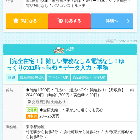
週1日からOK
/
履歴書不要
/
副業・WワークOK
/
シフト勤務
/
特徴
電話対応なし
/
パソコンスキル不要
気になる！
応募する
詳細へ
掲載日：2026.07.29
未読
【完全在宅！】難しい業務なし＆電話なし！ゆ
っくりの11時～時短＊データ入力・事務
派遣
職種未経験OK
ブランクOK
WEB登録・面接OK
◆時給1,700円＊日払い・週払いOK＊昇給あり♪【月収例】 ・約
給与
204,000円 （時給1,700円 × 実働6h × 20日）
交通費別途支給あり
◆全額支給 ＊家が少し遠くても安心！
交通費
20～25万円
月収例
東京都港区
勤務地
竹芝駅から徒歩2分
/
浜松町駅から徒歩4分
/
大門(東京都)駅か
ら徒歩5分
/
…