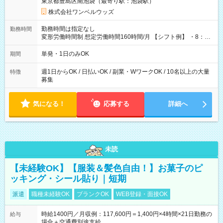
東京都豊島区南池袋（最寄り駅：池袋駅）
株式会社ワンベルウッズ
勤務時間は指定なし
勤務時間
変形労働時間制 想定労働時間160時間/月 【シフト例】 ・8：00
～21：00
単発・1日のみOK
期間
週1日からOK / 日払いOK / 副業・WワークOK / 10名以上の大量
特徴
募集
気になる！
応募する
詳細へ
未読
【未経験OK】【服装＆髪色自由！】お菓子のピ
ッキング・シール貼り｜短期
派遣
職種未経験OK
ブランクOK
WEB登録・面接OK
時給1400円／月収例：117,600円＝1,400円×4時間×21日勤務の
給与
場合＋交通費別途支給