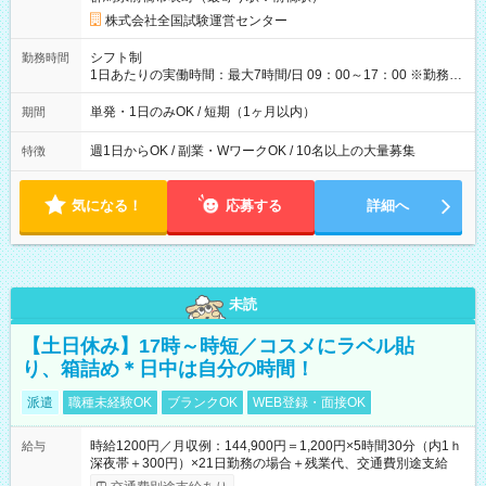
×8時間＝日収10,400円＋交通費 ※当日の役割により時給＋100
円の場合あり ・国家試験 7:00～13:30（休憩なし） 時給1,300
株式会社全国試験運営センター
円（役割手当＋100円）×6時間＝日収8,400円＋交通費 【試用期
間】試用期間なし
シフト制
勤務時間
1日あたりの実働時間：最大7時間/日 09：00～17：00 ※勤務時
間は 試験により異なります。
単発・1日のみOK / 短期（1ヶ月以内）
期間
週1日からOK / 副業・WワークOK / 10名以上の大量募集
特徴
気になる！
応募する
詳細へ
未読
【土日休み】17時～時短／コスメにラベル貼
り、箱詰め＊日中は自分の時間！
派遣
職種未経験OK
ブランクOK
WEB登録・面接OK
時給1200円／月収例：144,900円＝1,200円×5時間30分（内1ｈ
給与
深夜帯＋300円）×21日勤務の場合＋残業代、交通費別途支給