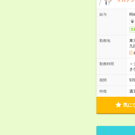
時
給与
交
東
勤務地
九
＜シ
勤務時間
き
9
期間
週
特徴
気に