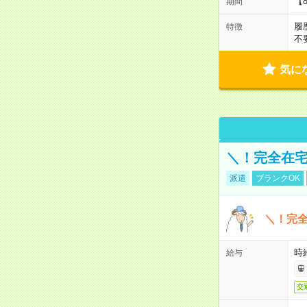
【
期間
履
特徴
不
気に
＼！完全在宅
派遣
ブランクOK
＼！完全
時
給与
交