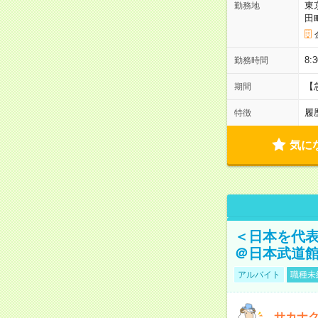
東
勤務地
田
8:
勤務時間
【
期間
履
特徴
気に
＜日本を代
＠日本武道
アルバイト
職種未
サカナク