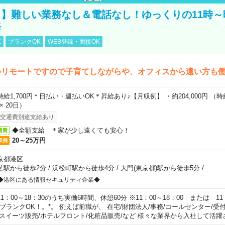
】難しい業務なし＆電話なし！ゆっくりの11時～
務
K
ブランクOK
WEB登録・面接OK
ルリモートですので子育てしながらや、オフィスから遠い方も
時給1,700円＊日払い・週払いOK＊昇給あり♪【月収例】 ・約204,000円 （時給1
 × 20日）
交通費別途支給あり
◆全額支給 ＊家が少し遠くても安心！
通費
20～25万円
収例
京都港区
芝駅から徒歩2分
/
浜松町駅から徒歩4分
/
大門(東京都)駅から徒歩5分
/
…
◆港区にある情報セキュリティ企業◆
11：00～18：30のうち実働6時間、休憩60分 ※11：00～18：00 または 11
。ブランクOK！。*。 例えば前職が、 在宅/財団法人/事務/コールセンター/受
 スイーツ販売/ホテルフロント/化粧品販売/など 様々な業界から入社して活躍