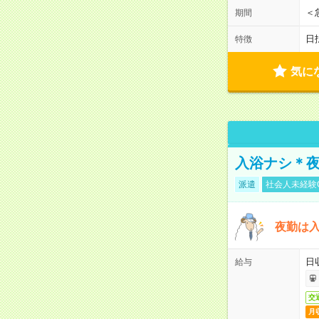
＜
期間
日
特徴
気に
入浴ナシ＊夜
派遣
社会人未経験
夜勤は
日
給与
交
月