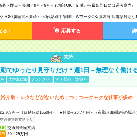
急募＞即日～長期／8月～9月～も相談OK！応募から最短即日には選考案内♪
払いOK
/
履歴書不要
/
40～50代活躍中
/
副業・WワークOK
/
服装自由
/
電話対応な
なる！
応募する
詳
未読
勤でゆったり見守りだけ＊週1日～無理なく働け
OK
大学生歓迎
ブランクOK
WEB登録・面接OK
入浴介助・レクなどがないためこつこつモクモクな仕事が多め
収2.9万円～（日勤時給1650円） ■月収例23.7万円～（夜勤月8回勤務の場合
交通費別途支給あり
交通費全額支給
通費
20～25万円
収例