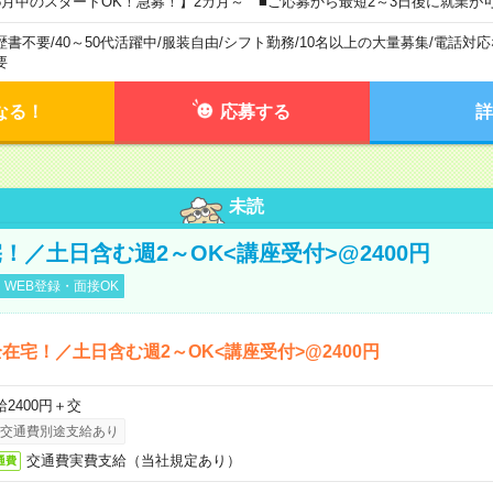
8月中のスタートOK！急募！】2カ月～ ■ご応募から最短2～3日後に就業が
歴書不要
/
40～50代活躍中
/
服装自由
/
シフト勤務
/
10名以上の大量募集
/
電話対応
要
なる！
応募する
詳
未読
！／土日含む週2～OK<講座受付>@2400円
WEB登録・面接OK
在宅！／土日含む週2～OK<講座受付>@2400円
給2400円＋交
交通費別途支給あり
交通費実費支給（当社規定あり）
通費