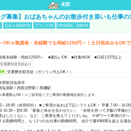
未読
グ募集】おばあちゃんのお散歩付き添いも仕事の
K
社会人未経験OK
ブランクOK
WEB登録・面接OK
～OK≫無資格・未経験でも時給1250円～！土日祝休みもOK
資格未経験：時給1250円～ ■週払いOK ■扶養内OK ■日収1万円以上
交通費別途支給あり
交通費全額支給（ガソリン代もOK！）
通費
木県那須塩原市
須塩原駅
/
西那須野駅
/
黒磯駅
≪車通勤もOK！≫ご自宅近くでご希望の勤務地を紹介します。
00～18:00（休憩60分） ■ご希望があれば下記シフトもOK！ 早番 7:00～16:00 遅
勤 16:30～翌9:30 「家族と休みを合わせたい」 「余裕を持って夕飯の準備
業はしたくない」 など、ご希望を教えてくださいね。 ※Wワーク希望の方へ
する勤務時間と、もう1つのお仕事の勤務時間。 合計で週40時間を超える場