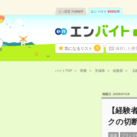
エン派遣
71454
件
エン バイト
82531
件
0
気になるリスト
保存した希
バイトTOP
関東
茨城県
稲敷郡
【経
掲載日 :
2026
/
07
/
19
【経験
クの切
派遣
ブランク