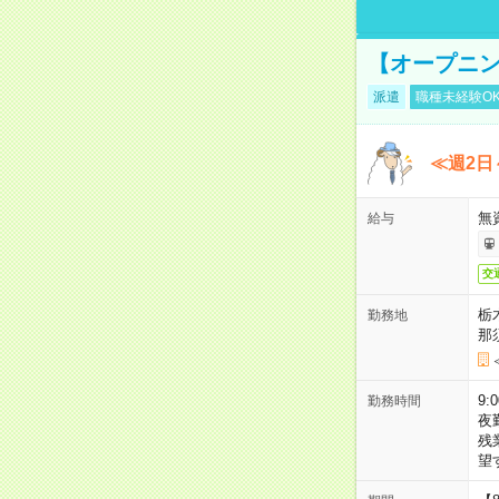
【オープニン
派遣
職種未経験O
≪週2日
無
給与
交
栃
勤務地
那
9:
勤務時間
夜
残
望