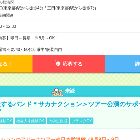
京都港区
町(東京都)駅から徒歩4分
/
三田(東京都)駅から徒歩7分
金融関連
30～12:30
急募】即日～長期 ※8月～OK！
歴書不要
/
40～50代活躍中
/
服装自由
なる！
応募する
詳
未読
表するバンド＊サカナクション＞ツアー公演のサポ
館
経験OK
社会人未経験OK
大学生歓迎
ブランクOK
ションのアリーナツアー＠日本武道館／9月8日～9日