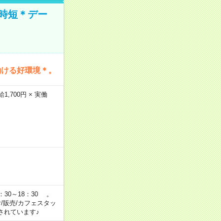
時短＊デー
働ける好環境＊。
,700円 × 実働
：30～18：30 。
付/販売/カフェスタッ
されています♪