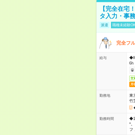
【完全在宅！
タ入力・事
派遣
職種未経験O
完全フ
◆
給与
6h
交
月
東
勤務地
竹
◆
勤務時間
*
フ