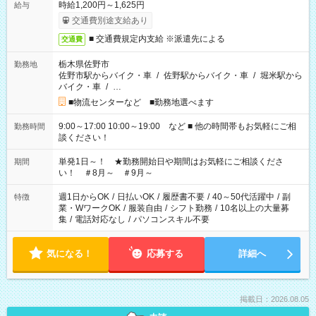
時給1,200円～1,625円
給与
交通費別途支給あり
■ 交通費規定内支給 ※派遣先による
交通費
栃木県佐野市
勤務地
佐野市駅からバイク・車
/
佐野駅からバイク・車
/
堀米駅から
バイク・車
/
…
■物流センターなど ■勤務地選べます
9:00～17:00 10:00～19:00 など ■ 他の時間帯もお気軽にご相
勤務時間
談ください！
単発1日～！ ★勤務開始日や期間はお気軽にご相談くださ
期間
い！ ＃8月～ ＃9月～
週1日からOK
/
日払いOK
/
履歴書不要
/
40～50代活躍中
/
副
特徴
業・WワークOK
/
服装自由
/
シフト勤務
/
10名以上の大量募
集
/
電話対応なし
/
パソコンスキル不要
気になる！
応募する
詳細へ
掲載日：2026.08.05