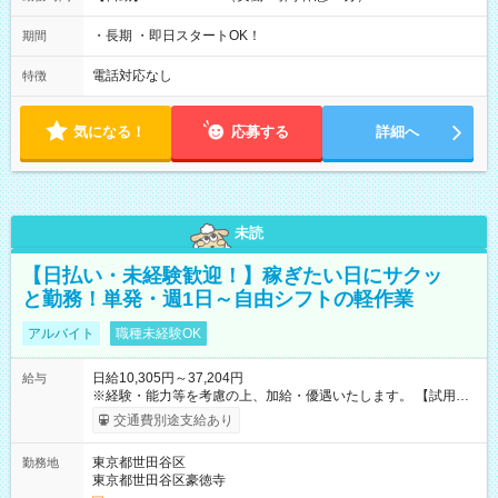
・長期 ・即日スタートOK！
期間
電話対応なし
特徴
気になる！
応募する
詳細へ
未読
【日払い・未経験歓迎！】稼ぎたい日にサクッ
と勤務！単発・週1日～自由シフトの軽作業
アルバイト
職種未経験OK
日給10,305円～37,204円
給与
※経験・能力等を考慮の上、加給・優遇いたします。 【試用期
間】試用期間なし
交通費別途支給あり
東京都世田谷区
勤務地
東京都世田谷区豪徳寺