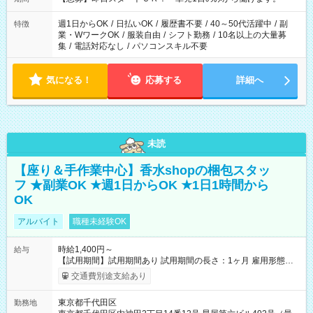
週1日からOK
/
日払いOK
/
履歴書不要
/
40～50代活躍中
/
副
特徴
業・WワークOK
/
服装自由
/
シフト勤務
/
10名以上の大量募
集
/
電話対応なし
/
パソコンスキル不要
気になる！
応募する
詳細へ
未読
【座り＆手作業中心】香水shopの梱包スタッ
フ ★副業OK ★週1日からOK ★1日1時間から
OK
アルバイト
職種未経験OK
時給1,400円～
給与
【試用期間】試用期間あり 試用期間の長さ：1ヶ月 雇用形態、
給与は本採用時と同じです。
交通費別途支給あり
東京都千代田区
勤務地