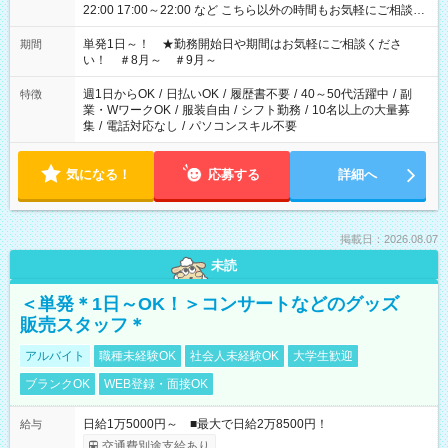
22:00 17:00～22:00 など こちら以外の時間もお気軽にご相談く
ださい！
単発1日～！ ★勤務開始日や期間はお気軽にご相談くださ
期間
い！ ＃8月～ ＃9月～
週1日からOK
/
日払いOK
/
履歴書不要
/
40～50代活躍中
/
副
特徴
業・WワークOK
/
服装自由
/
シフト勤務
/
10名以上の大量募
集
/
電話対応なし
/
パソコンスキル不要
気になる！
応募する
詳細へ
掲載日：2026.08.07
未読
＜単発＊1日～OK！＞コンサートなどのグッズ
販売スタッフ＊
アルバイト
職種未経験OK
社会人未経験OK
大学生歓迎
ブランクOK
WEB登録・面接OK
日給1万5000円～ ■最大で日給2万8500円！
給与
交通費別途支給あり