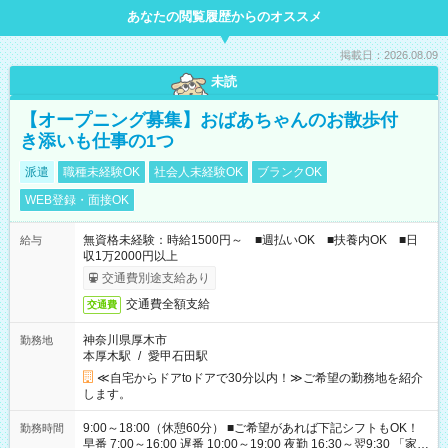
あなたの閲覧履歴からのオススメ
掲載日：2026.08.09
未読
【オープニング募集】おばあちゃんのお散歩付
き添いも仕事の1つ
派遣
職種未経験OK
社会人未経験OK
ブランクOK
WEB登録・面接OK
無資格未経験：時給1500円～ ■週払いOK ■扶養内OK ■日
給与
収1万2000円以上
交通費別途支給あり
交通費全額支給
交通費
神奈川県厚木市
勤務地
本厚木駅
/
愛甲石田駅
≪自宅からドアtoドアで30分以内！≫ご希望の勤務地を紹介
します。
9:00～18:00（休憩60分） ■ご希望があれば下記シフトもOK！
勤務時間
早番 7:00～16:00 遅番 10:00～19:00 夜勤 16:30～翌9:30 「家族