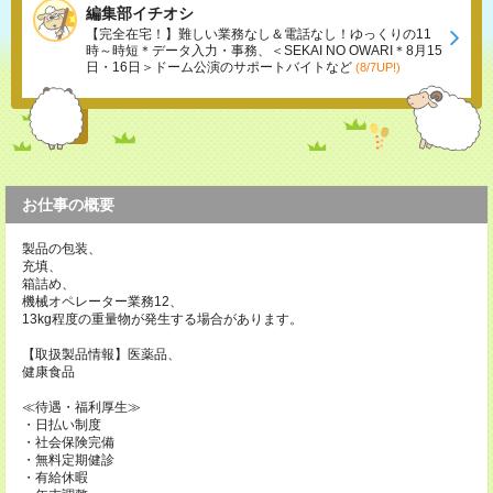
編集部イチオシ
【完全在宅！】難しい業務なし＆電話なし！ゆっくりの11
時～時短＊データ入力・事務、＜SEKAI NO OWARI＊8月15
日・16日＞ドーム公演のサポートバイトなど
(8/7UP!)
お仕事の概要
製品の包装、
充填、
箱詰め、
機械オペレーター業務12、
13kg程度の重量物が発生する場合があります。
【取扱製品情報】医薬品、
健康食品
≪待遇・福利厚生≫
・日払い制度
・社会保険完備
・無料定期健診
・有給休暇