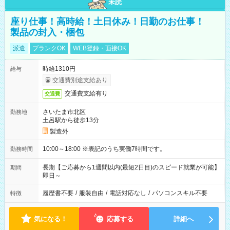
未読
座り仕事！高時給！土日休み！日勤のお仕事！
製品の封入・梱包
派遣
ブランクOK
WEB登録・面接OK
時給1310円
給与
交通費別途支給あり
交通費支給有り
交通費
さいたま市北区
勤務地
土呂駅から徒歩13分
製造外
10:00～18:00 ※表記のうち実働7時間です。
勤務時間
長期【ご応募から1週間以内(最短2日目)のスピード就業が可能】
期間
即日～
履歴書不要
/
服装自由
/
電話対応なし
/
パソコンスキル不要
特徴
気になる！
応募する
詳細へ