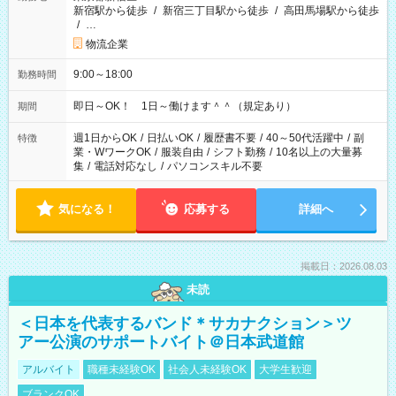
新宿駅から徒歩
/
新宿三丁目駅から徒歩
/
高田馬場駅から徒歩
/
…
物流企業
9:00～18:00
勤務時間
即日～OK！ 1日～働けます＾＾（規定あり）
期間
週1日からOK
/
日払いOK
/
履歴書不要
/
40～50代活躍中
/
副
特徴
業・WワークOK
/
服装自由
/
シフト勤務
/
10名以上の大量募
集
/
電話対応なし
/
パソコンスキル不要
気になる！
応募する
詳細へ
掲載日：2026.08.03
未読
＜日本を代表するバンド＊サカナクション＞ツ
アー公演のサポートバイト＠日本武道館
アルバイト
職種未経験OK
社会人未経験OK
大学生歓迎
ブランクOK