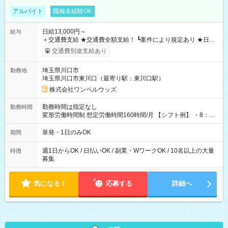
アルバイト
職種未経験OK
日給13,000円～
給与
＋交通費支給 ★交通費全額支給！ ┗案件により規定あり ★日払
いOK！（規定あり） ┗働いたその日に現金GET♪ お仕事後はコ
交通費別途支給あり
ンビニATMから 日払い分を引き落とせます！ 【試用期間】試
用期間なし
埼玉県川口市
勤務地
埼玉県川口市東川口（最寄り駅：東川口駅）
株式会社ワンベルウッズ
勤務時間は指定なし
勤務時間
変形労働時間制 想定労働時間160時間/月 【シフト例】 ・8：00
～21：00
単発・1日のみOK
期間
週1日からOK / 日払いOK / 副業・WワークOK / 10名以上の大量
特徴
募集
気になる！
応募する
詳細へ