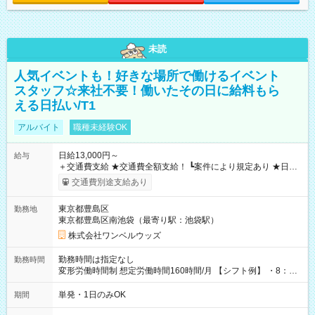
未読
人気イベントも！好きな場所で働けるイベント
スタッフ☆来社不要！働いたその日に給料もら
える日払い/T1
アルバイト
職種未経験OK
日給13,000円～
給与
＋交通費支給 ★交通費全額支給！ ┗案件により規定あり ★日払
いOK！（規定あり） ┗働いたその日に現金GET♪ お仕事後はコ
交通費別途支給あり
ンビニATMから 日払い分を引き落とせます！ 【試用期間】試
用期間なし
東京都豊島区
勤務地
東京都豊島区南池袋（最寄り駅：池袋駅）
株式会社ワンベルウッズ
勤務時間は指定なし
勤務時間
変形労働時間制 想定労働時間160時間/月 【シフト例】 ・8：00
～21：00
単発・1日のみOK
期間