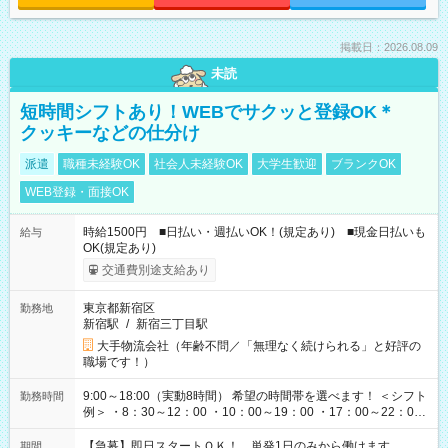
掲載日：2026.08.09
未読
短時間シフトあり！WEBでサクッと登録OK＊
クッキーなどの仕分け
派遣
職種未経験OK
社会人未経験OK
大学生歓迎
ブランクOK
WEB登録・面接OK
時給1500円 ■日払い・週払いOK！(規定あり) ■現金日払いも
給与
OK(規定あり)
交通費別途支給あり
東京都新宿区
勤務地
新宿駅
/
新宿三丁目駅
大手物流会社（年齢不問／「無理なく続けられる」と好評の
職場です！）
9:00～18:00（実動8時間） 希望の時間帯を選べます！ ＜シフト
勤務時間
例＞ ・8：30～12：00 ・10：00～19：00 ・17：00～22：00
・13：00～22：00 ・22：00～翌6：00 など
【急募】即日スタートＯＫ！ 単発1日のみから働けます。
期間