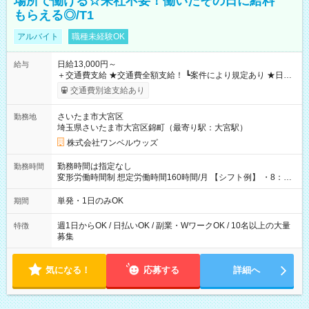
場所で働ける☆来社不要！働いたその日に給料
もらえる◎/T1
アルバイト
職種未経験OK
日給13,000円～
給与
＋交通費支給 ★交通費全額支給！ ┗案件により規定あり ★日払
いOK！（規定あり） ┗働いたその日に現金GET♪ お仕事後はコ
交通費別途支給あり
ンビニATMから 日払い分を引き落とせます！ 【試用期間】試
用期間なし
さいたま市大宮区
勤務地
埼玉県さいたま市大宮区錦町（最寄り駅：大宮駅）
株式会社ワンベルウッズ
勤務時間は指定なし
勤務時間
変形労働時間制 想定労働時間160時間/月 【シフト例】 ・8：00
～21：00
単発・1日のみOK
期間
週1日からOK / 日払いOK / 副業・WワークOK / 10名以上の大量
特徴
募集
気になる！
応募する
詳細へ