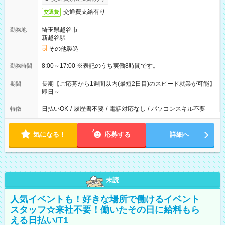
交通費支給有り
交通費
埼玉県越谷市
勤務地
新越谷駅
その他製造
8:00～17:00 ※表記のうち実働8時間です。
勤務時間
長期【ご応募から1週間以内(最短2日目)のスピード就業が可能】
期間
即日～
日払いOK
/
履歴書不要
/
電話対応なし
/
パソコンスキル不要
特徴
気になる！
応募する
詳細へ
未読
人気イベントも！好きな場所で働けるイベント
スタッフ☆来社不要！働いたその日に給料もら
える日払い/T1