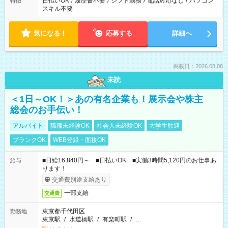
日払いOK
/
履歴書不要
/
シフト勤務
/
電話対応なし
/
パソコン
特徴
スキル不要
気になる！
応募する
詳細へ
掲載日：2026.08.08
未読
＜1日～OK！＞あの有名企業も！展示会や株主
総会のお手伝い！
アルバイト
職種未経験OK
社会人未経験OK
大学生歓迎
ブランクOK
WEB登録・面接OK
■日給16,840円～ ■日払いOK ■実働3時間5,120円のお仕事あ
給与
ります！
交通費別途支給あり
一部支給
交通費
東京都千代田区
勤務地
東京駅
/
水道橋駅
/
有楽町駅
/
…