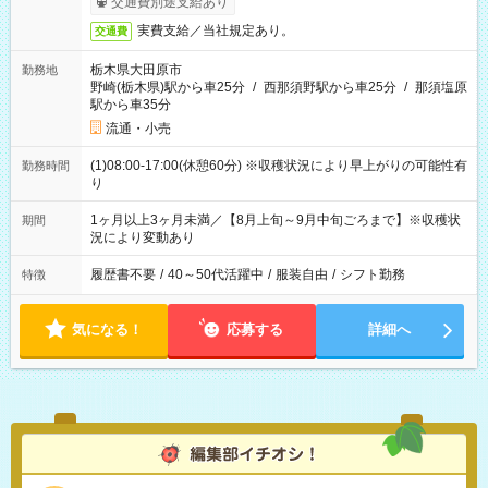
交通費別途支給あり
実費支給／当社規定あり。
交通費
栃木県大田原市
勤務地
野崎(栃木県)駅から車25分
/
西那須野駅から車25分
/
那須塩原
駅から車35分
流通・小売
(1)08:00-17:00(休憩60分) ※収穫状況により早上がりの可能性有
勤務時間
り
1ヶ月以上3ヶ月未満／【8月上旬～9月中旬ごろまで】※収穫状
期間
況により変動あり
履歴書不要
/
40～50代活躍中
/
服装自由
/
シフト勤務
特徴
気になる！
応募する
詳細へ