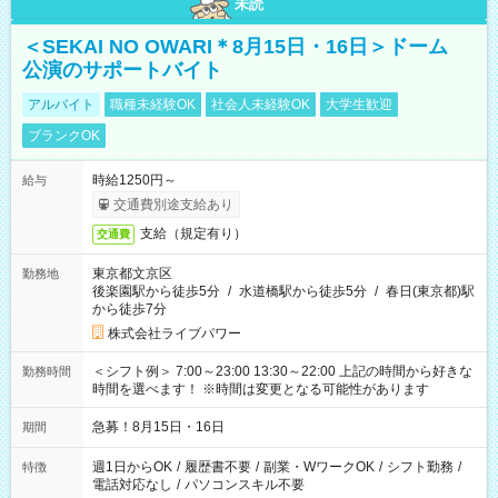
未読
＜SEKAI NO OWARI＊8月15日・16日＞ドーム
公演のサポートバイト
アルバイト
職種未経験OK
社会人未経験OK
大学生歓迎
ブランクOK
時給1250円～
給与
交通費別途支給あり
支給（規定有り）
交通費
東京都文京区
勤務地
後楽園駅から徒歩5分
/
水道橋駅から徒歩5分
/
春日(東京都)駅
から徒歩7分
株式会社ライブパワー
＜シフト例＞ 7:00～23:00 13:30～22:00 上記の時間から好きな
勤務時間
時間を選べます！ ※時間は変更となる可能性があります
急募！8月15日・16日
期間
週1日からOK
/
履歴書不要
/
副業・WワークOK
/
シフト勤務
/
特徴
電話対応なし
/
パソコンスキル不要