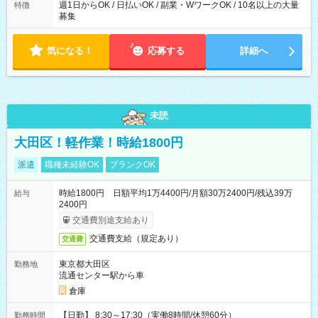
週1日からOK / 日払いOK / 副業・WワークOK / 10名以上の大量
特徴
募集
気になる！
応募する
詳細へ
未読
大田区！軽作業！時給1800円
派遣
職種未経験OK
ブランクOK
時給1800円 日額平均1万4400円/月額30万2400円/残込39万
給与
2400円
交通費別途支給あり
交通費支給（規定あり）
交通費
東京都大田区
勤務地
流通センター駅から車
倉庫
【日勤】 8:30～17:30（実働8時間/休憩60分）
勤務時間