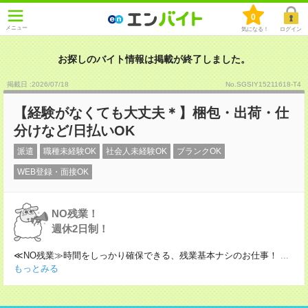
0
メニュー
気になる！
ログイン
お探しのバイト情報は掲載が終了しました。
掲載日 :2026
/
07
/
18
No.SGSIY15211618-T4
【経験がなくても大丈夫＊】梱包・出荷・仕
分けなど/日払いOK
派遣
職種未経験OK
社会人未経験OK
ブランクOK
WEB登録・面接OK
NO残業！
週休2日制！
≪NO残業≫時間をしっかり確保できる、残業基本ナシのお仕事！
...
もっとみる