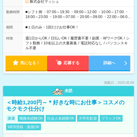
株式会社マッシュ
■シフト例 ・07:00～19:30 ・09:00～12:00 ・10:00～17:00 ・
勤務時間
18:00～23:00 ・19:00～07:00 ・20:00～09:00 ・22:00～06:00
etc ★最短で3時間で5,120円のお仕事から 15時間で2万円近く稼
げるお仕事も！ ご希望のお時間に合わせてご紹介！ ※シフトは
■１日のみ・1回だけお仕事OK！
期間
現場によって異なります。 ※勿論、休憩時間はあるのでご安心
ください！
週1日からOK
/
日払いOK
/
履歴書不要
/
副業・WワークOK
/
シ
特徴
フト勤務
/
10名以上の大量募集
/
電話対応なし
/
パソコンスキ
ル不要
気になる！
応募する
詳細へ
掲載日：2026.08.09
未読
＜時給1,200円～＊好きな時にお仕事＞コスメの
モクモク仕分け
派遣
職種未経験OK
社会人未経験OK
大学生歓迎
ブランクOK
WEB登録・面接OK