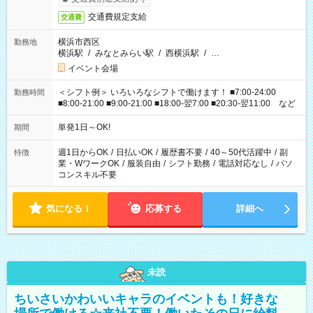
交通費規定支給
交通費
横浜市西区
勤務地
横浜駅
/
みなとみらい駅
/
西横浜駅
/
…
イベント会場
＜シフト例＞ いろいろなシフトで働けます！ ■7:00-24:00
勤務時間
■8:00-21:00 ■9:00-21:00 ■18:00-翌7:00 ■20:30-翌11:00 など
単発1日～OK!
期間
週1日からOK
/
日払いOK
/
履歴書不要
/
40～50代活躍中
/
副
特徴
業・WワークOK
/
服装自由
/
シフト勤務
/
電話対応なし
/
パソ
コンスキル不要
気になる！
応募する
詳細へ
未読
ちいさいかわいいキャラのイベントも！好きな