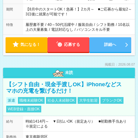
と休みを合わせたい」 「余裕を持って夕飯の準備がしたい」
「できれば残業はしたくない」 など、ご希望を教えてください
【8月中のスタートOK！急募！】2カ月～ ■ご応募から最短2～
期間
ね。 ※Wワーク希望の方へ 今ご覧のお仕事で希望する勤務時間
3日後に就業が可能です！
と、もう1つのお仕事の勤務時間。 合計で週40時間を超える場
合は応募できません。
履歴書不要
/
40～50代活躍中
/
服装自由
/
シフト勤務
/
10名以
特徴
上の大量募集
/
電話対応なし
/
パソコンスキル不要
気になる！
応募する
詳細へ
掲載日：2026.08.07
未読
【シフト自由・現金手渡しOK】iPhoneなどス
マホの充電を繋げるだけ！
派遣
職種未経験OK
社会人未経験OK
大学生歓迎
ブランクOK
WEB登録・面接OK
時給1414円～ ▼日払いOK（規定あり） ■初勤務手当あり
給与
※規定による
東京都新宿区
勤務地