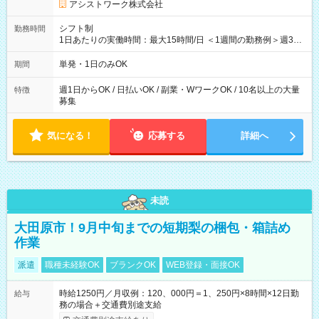
アシストワーク株式会社
シフト制
勤務時間
1日あたりの実働時間：最大15時間/日 ＜1週間の勤務例＞週3回
勤務 勤務：月・水・金 休み：火・木・土・日 好きな時にお仕事
可能です！ ※1日あたりの最大実働時間は日勤、夜勤共に勤務し
単発・1日のみOK
期間
た時間になります。
週1日からOK / 日払いOK / 副業・WワークOK / 10名以上の大量
特徴
募集
気になる！
応募する
詳細へ
未読
大田原市！9月中旬までの短期梨の梱包・箱詰め
作業
派遣
職種未経験OK
ブランクOK
WEB登録・面接OK
時給1250円／月収例：120、000円＝1、250円×8時間×12日勤
給与
務の場合＋交通費別途支給