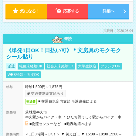
気になる！
応募する
詳細へ
掲載日：2026.08.04
未読
《単発1日OK！日払い可》＊文房具のモクモク
シール貼り
派遣
職種未経験OK
社会人未経験OK
大学生歓迎
ブランクOK
WEB登録・面接OK
時給1,500円～1,875円
給与
交通費別途支給あり
■ 交通費規定内支給 ※派遣先による
交通費
茨城県牛久市
勤務地
牛久駅からバイク・車
/
ひたち野うしく駅からバイク・車
■物流センターなど ■勤務地選べます
＜1日3時間～OK！＞ ▼ 例えば… ▼ 15:00～18:00 15:00～
勤務時間