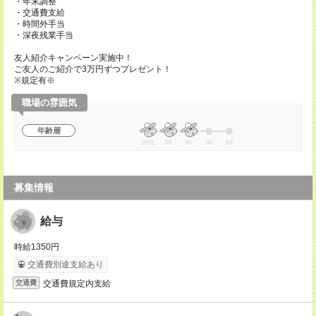
・年末調整
・交通費支給
・時間外手当
・深夜残業手当
友人紹介キャンペーン実施中！
ご友人のご紹介で3万円ずつプレゼント！
※規定有※
職場の雰囲気
年齢層
20代
30
40
50
60
募集情報
給与
時給1350円
交通費別途支給あり
交通費規定内支給
交通費