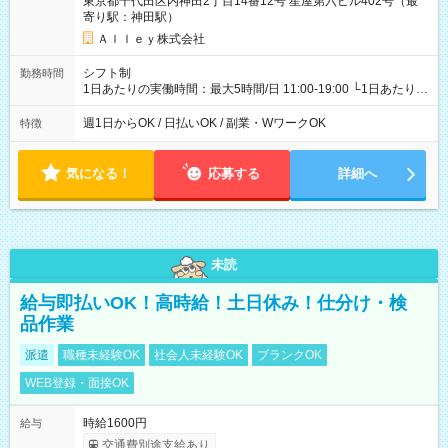
東京都千代田区内神田2丁目14番12号 星屋第六ビル402号（最
寄り駅：神田駅）
Ａｌｌｅｙ株式会社
シフト制
勤務時間
1日あたりの実働時間：最大5時間/日 11:00-19:00 └1日あたりの
実働時間：1-5時間 └上記の時間帯内であれば、いつでも勤務可
能！ └平日・土曜日の中で、お好きな曜日でご勤務いただけま
週1日からOK / 日払いOK / 副業・WワークOK
特徴
す！ 【シフト例】 ・11:00～14:00 ・16:30～19:00 ・13:00～
18:00 などのように、自由な働き方が可能なお仕事です！
気になる！
応募する
詳細へ
未読
給与即払いOK！高時給！土日休み！仕分け・検
品作業
派遣
職種未経験OK
社会人未経験OK
ブランクOK
WEB登録・面接OK
時給1600円
給与
交通費別途支給あり