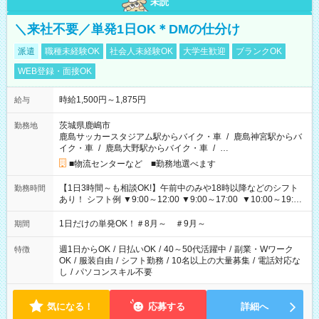
未読
＼来社不要／単発1日OK＊DMの仕分け
派遣
職種未経験OK
社会人未経験OK
大学生歓迎
ブランクOK
WEB登録・面接OK
時給1,500円～1,875円
給与
茨城県鹿嶋市
勤務地
鹿島サッカースタジアム駅からバイク・車
/
鹿島神宮駅からバ
イク・車
/
鹿島大野駅からバイク・車
/
…
■物流センターなど ■勤務地選べます
【1日3時間～も相談OK!】午前中のみや18時以降などのシフト
勤務時間
あり！ シフト例 ▼9:00～12:00 ▼9:00～17:00 ▼10:00～19:00
▼18:00～21:00
1日だけの単発OK！＃8月～ ＃9月～
期間
週1日からOK
/
日払いOK
/
40～50代活躍中
/
副業・Wワーク
特徴
OK
/
服装自由
/
シフト勤務
/
10名以上の大量募集
/
電話対応な
し
/
パソコンスキル不要
気になる！
応募する
詳細へ