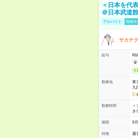
＜日本を代
＠日本武道
アルバイト
職種未
サカナク
時
給与
交
東
勤務地
九
＜シ
勤務時間
き
9
期間
週
特徴