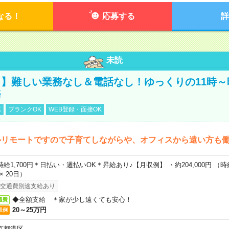
なる！
応募する
詳
未読
】難しい業務なし＆電話なし！ゆっくりの11時～
務
K
ブランクOK
WEB登録・面接OK
ルリモートですので子育てしながらや、オフィスから遠い方も
時給1,700円＊日払い・週払いOK＊昇給あり♪【月収例】 ・約204,000円 （時給1
 × 20日）
交通費別途支給あり
◆全額支給 ＊家が少し遠くても安心！
通費
20～25万円
収例
京都港区