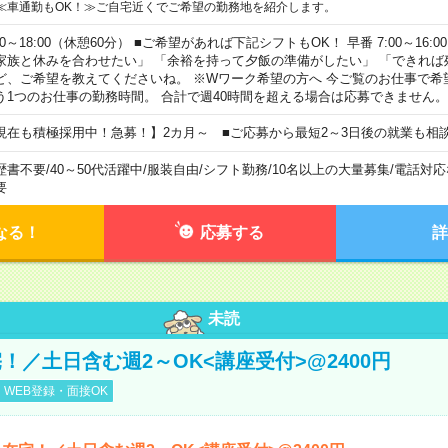
≪車通勤もOK！≫ご自宅近くでご希望の勤務地を紹介します。
00～18:00（休憩60分） ■ご希望があれば下記シフトもOK！ 早番 7:00～16:00 遅
家族と休みを合わせたい」 「余裕を持って夕飯の準備がしたい」 「できれば
ど、ご希望を教えてくださいね。 ※Wワーク希望の方へ 今ご覧のお仕事で希
う1つのお仕事の勤務時間。 合計で週40時間を超える場合は応募できません。
現在も積極採用中！急募！】2カ月～ ■ご応募から最短2～3日後の就業も相
歴書不要
/
40～50代活躍中
/
服装自由
/
シフト勤務
/
10名以上の大量募集
/
電話対応
要
なる！
応募する
詳
未読
！／土日含む週2～OK<講座受付>@2400円
WEB登録・面接OK