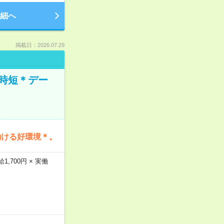
細へ
掲載日：2026.07.29
時短＊デー
働ける好環境＊。
,700円 × 実働