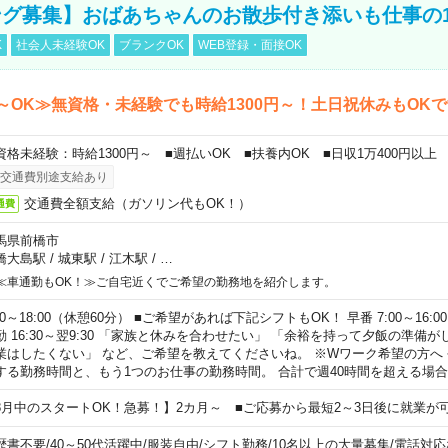
グ募集】おばあちゃんのお散歩付き添いも仕事の
K
社会人未経験OK
ブランクOK
WEB登録・面接OK
～OK≫無資格・未経験でも時給1300円～！土日祝休みもOK
資格未経験：時給1300円～ ■週払いOK ■扶養内OK ■日収1万400円以上
交通費別途支給あり
交通費全額支給（ガソリン代もOK！）
通費
馬県前橋市
橋大島駅
/
城東駅
/
江木駅
/
…
≪車通勤もOK！≫ご自宅近くでご希望の勤務地を紹介します。
00～18:00（休憩60分） ■ご希望があれば下記シフトもOK！ 早番 7:00～16:00 遅
勤 16:30～翌9:30 「家族と休みを合わせたい」 「余裕を持って夕飯の準備
業はしたくない」 など、ご希望を教えてくださいね。 ※Wワーク希望の方へ
する勤務時間と、もう1つのお仕事の勤務時間。 合計で週40時間を超える場
8月中のスタートOK！急募！】2カ月～ ■ご応募から最短2～3日後に就業が
歴書不要
/
40～50代活躍中
/
服装自由
/
シフト勤務
/
10名以上の大量募集
/
電話対応