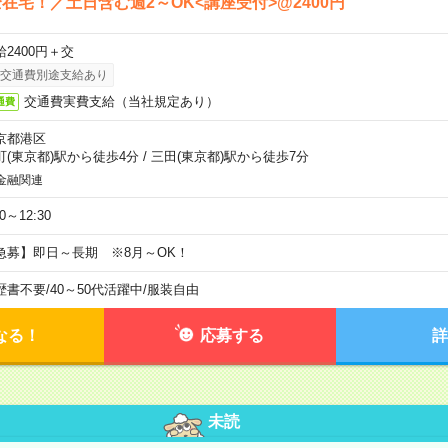
在宅！／土日含む週2～OK<講座受付>@2400円
給2400円＋交
交通費別途支給あり
交通費実費支給（当社規定あり）
通費
京都港区
町(東京都)駅から徒歩4分
/
三田(東京都)駅から徒歩7分
金融関連
30～12:30
急募】即日～長期 ※8月～OK！
歴書不要
/
40～50代活躍中
/
服装自由
なる！
応募する
詳
未読