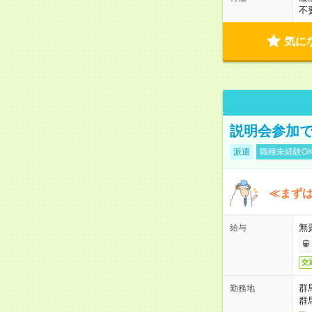
不
気に
説明会参加で
派遣
職種未経験O
≪まずは
無
給与
交
群
勤務地
群