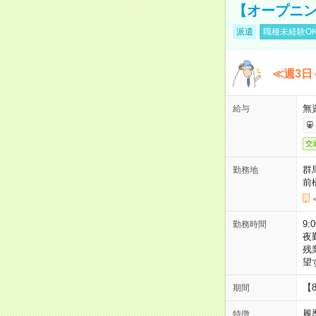
【オープニン
派遣
職種未経験O
≪週3日
無
給与
交
群
勤務地
前
9:
勤務時間
夜
残
望
【
期間
履
特徴