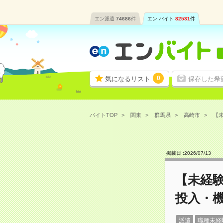
エン派遣
74686
件
エン バイト
82531
件
0
気になるリスト
保存した希
バイトTOP
関東
群馬県
高崎市
【未
掲載日 :
2026
/
07
/
13
【未経
投入・
派遣
職種未経