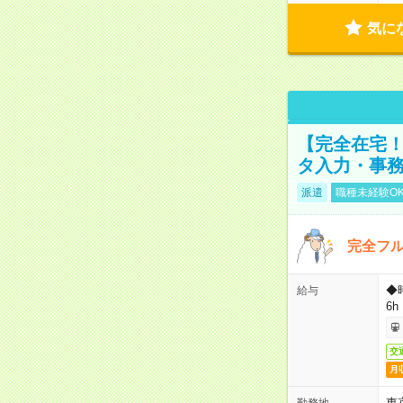
気に
【完全在宅！
タ入力・事
派遣
職種未経験O
完全フ
◆
給与
6h
交
月
東
勤務地