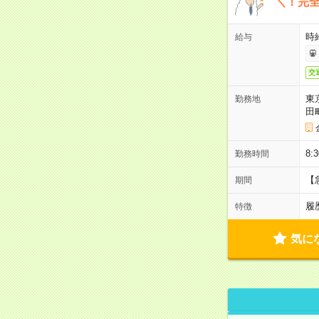
＼！完全
時
給与
交
東
勤務地
田
8:
勤務時間
【
期間
履
特徴
気に