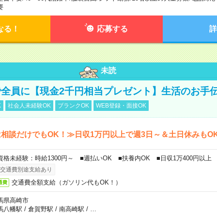
要
なる！
応募する
詳
未読
全員に【現金2千円相当プレゼント】生活のお手
K
社会人未経験OK
ブランクOK
WEB登録・面接OK
相談だけでもOK！≫日収1万円以上で週3日～＆土日休みもO
資格未経験：時給1300円～ ■週払いOK ■扶養内OK ■日収1万400円以上
交通費別途支給あり
交通費全額支給（ガソリン代もOK！）
通費
馬県高崎市
馬八幡駅
/
倉賀野駅
/
南高崎駅
/
…