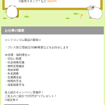
ズ販売スタッフ＊など
(8/6UP!)
お仕事の概要
≪シリコンゴム製品の製造≫
・プレス加工/型組立/分解/検査などをお任せします
≪待遇・福利厚生≫
・日払い制度
・社会保険完備
・無料定期健診
・有給休暇
・年末調整
・交通費支給
・時間外手当
・深夜残業手当
友人紹介キャンペーン実施中！
ご友人のご紹介で3万円ずつプレゼント！
※規定有※