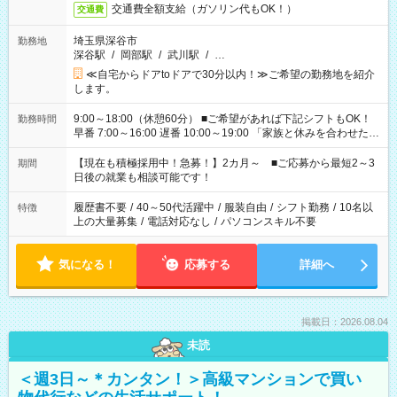
交通費全額支給（ガソリン代もOK！）
交通費
埼玉県深谷市
勤務地
深谷駅
/
岡部駅
/
武川駅
/
…
≪自宅からドアtoドアで30分以内！≫ご希望の勤務地を紹介
します。
9:00～18:00（休憩60分） ■ご希望があれば下記シフトもOK！
勤務時間
早番 7:00～16:00 遅番 10:00～19:00 「家族と休みを合わせた
い」 「余裕を持って夕飯の準備がしたい」 「できれば残業はし
たくない」 など、ご希望を教えてくださいね。 ※Wワーク希望
【現在も積極採用中！急募！】2カ月～ ■ご応募から最短2～3
期間
の方へ 今ご覧のお仕事で希望する勤務時間と、もう1つのお仕事
日後の就業も相談可能です！
の勤務時間。 合計で週40時間を超える場合は応募できません。
履歴書不要
/
40～50代活躍中
/
服装自由
/
シフト勤務
/
10名以
特徴
上の大量募集
/
電話対応なし
/
パソコンスキル不要
気になる！
応募する
詳細へ
掲載日：2026.08.04
未読
＜週3日～＊カンタン！＞高級マンションで買い