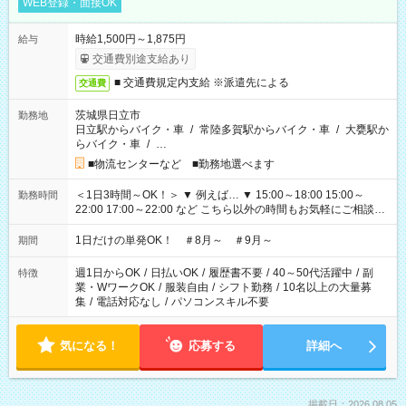
WEB登録・面接OK
時給1,500円～1,875円
給与
交通費別途支給あり
■ 交通費規定内支給 ※派遣先による
交通費
茨城県日立市
勤務地
日立駅からバイク・車
/
常陸多賀駅からバイク・車
/
大甕駅か
らバイク・車
/
…
■物流センターなど ■勤務地選べます
＜1日3時間～OK！＞ ▼ 例えば… ▼ 15:00～18:00 15:00～
勤務時間
22:00 17:00～22:00 など こちら以外の時間もお気軽にご相談く
ださい！
1日だけの単発OK！ ＃8月～ ＃9月～
期間
週1日からOK
/
日払いOK
/
履歴書不要
/
40～50代活躍中
/
副
特徴
業・WワークOK
/
服装自由
/
シフト勤務
/
10名以上の大量募
集
/
電話対応なし
/
パソコンスキル不要
気になる！
応募する
詳細へ
掲載日：2026.08.05