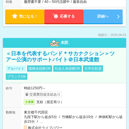
履歴書不要
/
40～50代活躍中
/
服装自由
特徴
気になる！
応募する
詳細へ
掲載日：2026.08.03
未読
＜日本を代表するバンド＊サカナクション＞ツ
アー公演のサポートバイト＠日本武道館
アルバイト
職種未経験OK
社会人未経験OK
大学生歓迎
ブランクOK
時給1250円～
給与
交通費別途支給あり
支給（規定有り）
交通費
東京都千代田区
勤務地
九段下駅から徒歩5分
/
竹橋駅から徒歩10分
/
神保町駅から徒
歩15分
/
…
株式会社ライブパワー