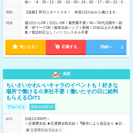
例＞ ・8：30～12：00 ・10：00～19：00 ・17：00～22：00
・13：00～22：00 ・22：00～翌6：00 など
【急募】即日スタートＯＫ！ 単発1日のみから働けます。
期間
週1日からOK
/
日払いOK
/
履歴書不要
/
40～50代活躍中
/
副
特徴
業・WワークOK
/
服装自由
/
シフト勤務
/
10名以上の大量募
集
/
電話対応なし
/
パソコンスキル不要
気になる！
応募する
詳細へ
未読
ちいさいかわいいキャラのイベントも！好きな
場所で働ける☆来社不要！働いたその日に給料
もらえる◎/T1
アルバイト
職種未経験OK
日給13,000円～
給与
＋交通費支給 ★交通費全額支給！ ┗案件により規定あり ★日払
いOK！（規定あり） ┗働いたその日に現金GET♪ お仕事後はコ
交通費別途支給あり