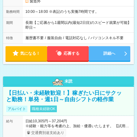
製造外
10:00～18:00 ※表記のうち実働7時間です。
勤務時間
長期【ご応募から1週間以内(最短2日目)のスピード就業が可能】
期間
即日～
履歴書不要
/
服装自由
/
電話対応なし
/
パソコンスキル不要
特徴
気になる！
応募する
詳細へ
未読
【日払い・未経験歓迎！】稼ぎたい日にサクッ
と勤務！単発・週1日～自由シフトの軽作業
アルバイト
職種未経験OK
日給10,305円～37,204円
給与
※経験・能力等を考慮の上、加給・優遇いたします。 【試用期
間】試用期間なし
交通費別途支給あり