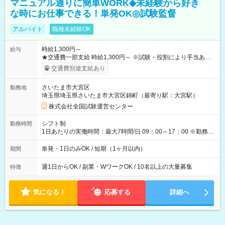
マニュアル通りに簡単WORK◆未経験から好き
な時にお仕事できる！単発OK◎試験監督
アルバイト
職種未経験OK
時給1,300円～
給与
★交通費一部支給 時給1,300円～ ※試験・役割により手当あり
※勤務回数により昇給あり 【即給（前払い）オプションあ
交通費別途支給あり
り！】 希望される場合、勤務から1週間ほどで給与の一部を受け
取れます。 ※手数料418円がかかります。 【過去試験日の収入
さいたま市大宮区
勤務地
例】 ・河合塾模擬試験 8:30～17:30（休憩1時間） 時給1,300円
埼玉県埼玉県さいたま市大宮区錦町（最寄り駅：大宮駅）
×8時間＝日収10,400円＋交通費 ※当日の役割により時給＋100
円の場合あり ・国家試験 7:00～13:30（休憩なし） 時給1,300
株式会社全国試験運営センター
円（役割手当＋100円）×6時間＝日収8,400円＋交通費 【試用期
間】試用期間なし
シフト制
勤務時間
1日あたりの実働時間：最大7時間/日 09：00～17：00 ※勤務時
間は 試験により異なります。
単発・1日のみOK / 短期（1ヶ月以内）
期間
週1日からOK / 副業・WワークOK / 10名以上の大量募集
特徴
気になる！
応募する
詳細へ