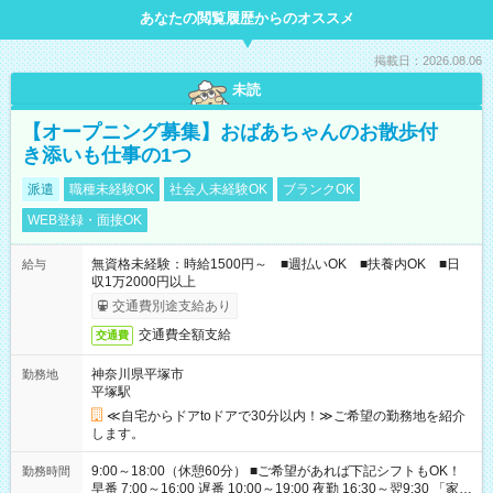
あなたの閲覧履歴からのオススメ
掲載日：2026.08.06
未読
【オープニング募集】おばあちゃんのお散歩付
き添いも仕事の1つ
派遣
職種未経験OK
社会人未経験OK
ブランクOK
WEB登録・面接OK
無資格未経験：時給1500円～ ■週払いOK ■扶養内OK ■日
給与
収1万2000円以上
交通費別途支給あり
交通費全額支給
交通費
神奈川県平塚市
勤務地
平塚駅
≪自宅からドアtoドアで30分以内！≫ご希望の勤務地を紹介
します。
9:00～18:00（休憩60分） ■ご希望があれば下記シフトもOK！
勤務時間
早番 7:00～16:00 遅番 10:00～19:00 夜勤 16:30～翌9:30 「家族