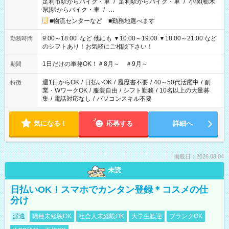
足利市駅からバイク・車
/
足利駅からバイク・車
/
小俣(栃木
県)駅からバイク・車
/
…
■物流センターなど ■勤務地選べます
9:00～18:00 など 他にも ▼10:00～19:00 ▼18:00～21:00 など
勤務時間
のシフトあり！お気軽にご相談下さい！
1日だけの単発OK！＃8月～ ＃9月～
期間
週1日からOK
/
日払いOK
/
履歴書不要
/
40～50代活躍中
/
副
特徴
業・WワークOK
/
服装自由
/
シフト勤務
/
10名以上の大量募
集
/
電話対応なし
/
パソコンスキル不要
気になる！
応募する
詳細へ
掲載日：2026.08.04
未読
日払いOK！スマホでカンタン登録＊コスメの仕
分け
派遣
職種未経験OK
社会人未経験OK
大学生歓迎
ブランクOK