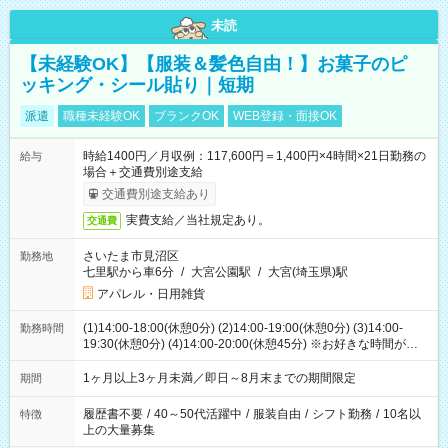
未読
【未経験OK】【服装＆髪色自由！】お菓子のピ
ッキング・シール貼り｜短期
派遣
職種未経験OK
ブランクOK
WEB登録・面接OK
時給1400円／月収例：117,600円＝1,400円×4時間×21日勤務の
給与
場合＋交通費別途支給
交通費別途支給あり
実費支給／当社規定あり。
交通費
さいたま市見沼区
勤務地
七里駅から車6分
/
大宮公園駅
/
大宮(埼玉県)駅
アパレル・日用雑貨
(1)14:00-18:00(休憩0分) (2)14:00-19:00(休憩0分) (3)14:00-
勤務時間
19:30(休憩0分) (4)14:00-20:00(休憩45分) ※お好きな時間が選べ
ます
1ヶ月以上3ヶ月未満／即日～8月末までの期間限定
期間
履歴書不要
/
40～50代活躍中
/
服装自由
/
シフト勤務
/
10名以
特徴
上の大量募集