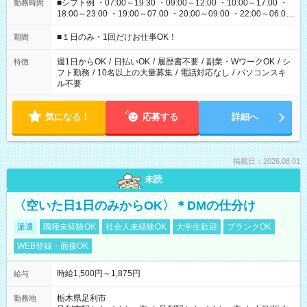
■シフト例 ・07:00～19:30 ・09:00～12:00 ・10:00～17:00 ・
勤務時間
18:00～23:00 ・19:00～07:00 ・20:00～09:00 ・22:00～06:00
etc ★最短で3時間で5,120円のお仕事から 15時間で2万円近く稼
げるお仕事も！ ご希望のお時間に合わせてご紹介！ ※シフトは
■１日のみ・1回だけお仕事OK！
期間
現場によって異なります。 ※勿論、休憩時間はあるのでご安心
ください！
週1日からOK
/
日払いOK
/
履歴書不要
/
副業・WワークOK
/
シ
特徴
フト勤務
/
10名以上の大量募集
/
電話対応なし
/
パソコンスキ
ル不要
気になる！
応募する
詳細へ
掲載日：2026.08.01
未読
〈空いた日1日のみからOK〉＊DMの仕分け
派遣
職種未経験OK
社会人未経験OK
大学生歓迎
ブランクOK
WEB登録・面接OK
時給1,500円～1,875円
給与
栃木県足利市
勤務地