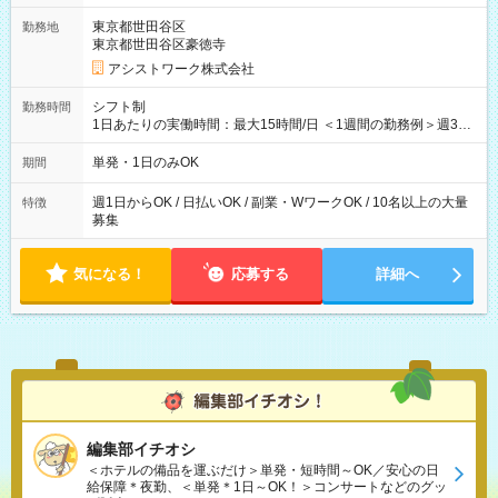
東京都世田谷区
勤務地
東京都世田谷区豪徳寺
アシストワーク株式会社
シフト制
勤務時間
1日あたりの実働時間：最大15時間/日 ＜1週間の勤務例＞週3回
勤務 勤務：月・水・金 休み：火・木・土・日 好きな時にお仕事
可能です！ ※1日あたりの最大実働時間は日勤、夜勤共に勤務し
単発・1日のみOK
期間
た時間になります。
週1日からOK / 日払いOK / 副業・WワークOK / 10名以上の大量
特徴
募集
気になる！
応募する
詳細へ
編集部イチオシ
＜ホテルの備品を運ぶだけ＞単発・短時間～OK／安心の日
給保障＊夜勤、＜単発＊1日～OK！＞コンサートなどのグッ