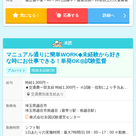
履歴書不要
/
40～50代活躍中
/
服装自由
/
10名以上の大量募集
特徴
気になる！
応募する
詳細へ
未読
マニュアル通りに簡単WORK◆未経験から好き
な時にお仕事できる！単発OK◎試験監督
アルバイト
職種未経験OK
時給1,300円～
給与
★交通費一部支給 時給1,300円～ ※試験・役割により手当あり
※勤務回数により昇給あり 【即給（前払い）オプションあ
交通費別途支給あり
り！】 希望される場合、勤務から1週間ほどで給与の一部を受け
取れます。 ※手数料418円がかかります。 【過去試験日の収入
埼玉県越谷市
勤務地
例】 ・河合塾模擬試験 8:30～17:30（休憩1時間） 時給1,300円
埼玉県越谷市南越谷（最寄り駅：南越谷駅）
×8時間＝日収10,400円＋交通費 ※当日の役割により時給＋100
円の場合あり ・国家試験 7:00～13:30（休憩なし） 時給1,300
株式会社全国試験運営センター
円（役割手当＋100円）×6時間＝日収8,400円＋交通費 【試用期
間】試用期間なし
シフト制
勤務時間
1日あたりの実働時間：最大7時間/日 09：00～17：00 ※勤務時