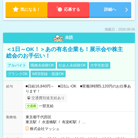
気になる！
応募する
詳細へ
掲載日：2026.08.06
未読
＜1日～OK！＞あの有名企業も！展示会や株主
総会のお手伝い！
アルバイト
職種未経験OK
社会人未経験OK
大学生歓迎
ブランクOK
WEB登録・面接OK
■日給16,840円～ ■日払いOK ■実働3時間5,120円のお仕事あ
給与
ります！
交通費別途支給あり
一部支給
交通費
東京都千代田区
勤務地
東京駅
/
水道橋駅
/
有楽町駅
/
…
株式会社マッシュ