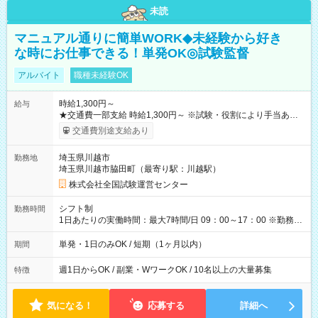
未読
マニュアル通りに簡単WORK◆未経験から好き
な時にお仕事できる！単発OK◎試験監督
アルバイト
職種未経験OK
時給1,300円～
給与
★交通費一部支給 時給1,300円～ ※試験・役割により手当あり
※勤務回数により昇給あり 【即給（前払い）オプションあ
交通費別途支給あり
り！】 希望される場合、勤務から1週間ほどで給与の一部を受け
取れます。 ※手数料418円がかかります。 【過去試験日の収入
埼玉県川越市
勤務地
例】 ・河合塾模擬試験 8:30～17:30（休憩1時間） 時給1,300円
埼玉県川越市脇田町（最寄り駅：川越駅）
×8時間＝日収10,400円＋交通費 ※当日の役割により時給＋100
円の場合あり ・国家試験 7:00～13:30（休憩なし） 時給1,300
株式会社全国試験運営センター
円（役割手当＋100円）×6時間＝日収8,400円＋交通費 【試用期
間】試用期間なし
シフト制
勤務時間
1日あたりの実働時間：最大7時間/日 09：00～17：00 ※勤務時
間は 試験により異なります。
単発・1日のみOK / 短期（1ヶ月以内）
期間
週1日からOK / 副業・WワークOK / 10名以上の大量募集
特徴
気になる！
応募する
詳細へ