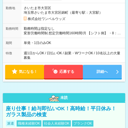
ンビニATMから 日払い分を引き落とせます！ 【試用期間】試
用期間なし
さいたま市大宮区
勤務地
埼玉県さいたま市大宮区錦町（最寄り駅：大宮駅）
株式会社ワンベルウッズ
勤務時間は指定なし
勤務時間
変形労働時間制 想定労働時間160時間/月 【シフト例】 ・8：00
～21：00
単発・1日のみOK
期間
週1日からOK / 日払いOK / 副業・WワークOK / 10名以上の大量
特徴
募集
気になる！
応募する
詳細へ
未読
座り仕事！給与即払いOK！高時給！平日休み！
ガラス製品の検査
派遣
職種未経験OK
社会人未経験OK
ブランクOK