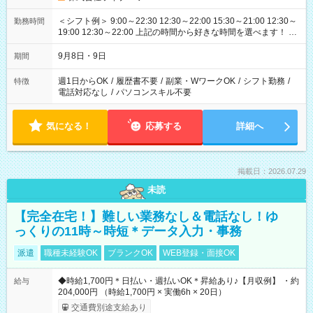
＜シフト例＞ 9:00～22:30 12:30～22:00 15:30～21:00 12:30～
勤務時間
19:00 12:30～22:00 上記の時間から好きな時間を選べます！ ※
時間は変更となる可能性があります
9月8日・9日
期間
週1日からOK
/
履歴書不要
/
副業・WワークOK
/
シフト勤務
/
特徴
電話対応なし
/
パソコンスキル不要
気になる！
応募する
詳細へ
掲載日：2026.07.29
未読
【完全在宅！】難しい業務なし＆電話なし！ゆ
っくりの11時～時短＊データ入力・事務
派遣
職種未経験OK
ブランクOK
WEB登録・面接OK
◆時給1,700円＊日払い・週払いOK＊昇給あり♪【月収例】 ・約
給与
204,000円 （時給1,700円 × 実働6h × 20日）
交通費別途支給あり