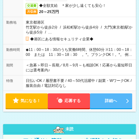
◆全額支給 ＊家が少し遠くても安心！
交通費
20～25万円
月収例
東京都港区
勤務地
竹芝駅から徒歩2分
/
浜松町駅から徒歩4分
/
大門(東京都)駅か
ら徒歩5分
/
…
◆港区にある情報セキュリティ企業◆
◆11：00～18：30のうち実働6時間、休憩60分 ※11：00～18：
勤務時間
00 または 11：30～18：30 。*。ブランクOK！。*。 例え
ば前職が、 在宅/財団法人/事務/コールセンター/受付/販売/カフェ
スタッフ スイーツ販売/ホテルフロント/化粧品販売/など 様々な
＜急募＞即日～長期／8月～9月～も相談OK！応募から最短即日
期間
業界から入社して活躍されています♪
には選考案内♪
日払いOK
/
履歴書不要
/
40～50代活躍中
/
副業・WワークOK
/
特徴
服装自由
/
電話対応なし
気になる！
応募する
詳細へ
未読