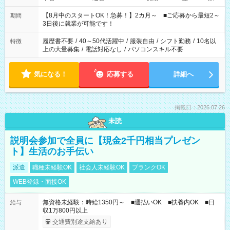
と休みを合わせたい」 「余裕を持って夕飯の準備がしたい」
「できれば残業はしたくない」 など、ご希望を教えてください
【8月中のスタートOK！急募！】2カ月～ ■ご応募から最短2～
期間
ね。 ※Wワーク希望の方へ 今ご覧のお仕事で希望する勤務時間
3日後に就業が可能です！
と、もう1つのお仕事の勤務時間。 合計で週40時間を超える場
合は応募できません。
履歴書不要
/
40～50代活躍中
/
服装自由
/
シフト勤務
/
10名以
特徴
上の大量募集
/
電話対応なし
/
パソコンスキル不要
気になる！
応募する
詳細へ
掲載日：2026.07.26
未読
説明会参加で全員に【現金2千円相当プレゼン
ト】生活のお手伝い
派遣
職種未経験OK
社会人未経験OK
ブランクOK
WEB登録・面接OK
無資格未経験：時給1350円～ ■週払いOK ■扶養内OK ■日
給与
収1万800円以上
交通費別途支給あり