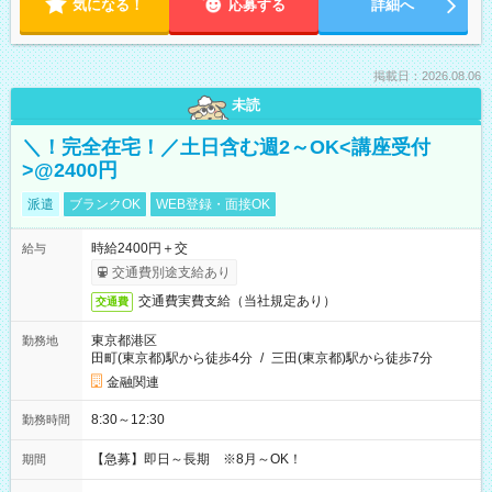
気になる！
応募する
詳細へ
掲載日：2026.08.06
未読
＼！完全在宅！／土日含む週2～OK<講座受付
>@2400円
派遣
ブランクOK
WEB登録・面接OK
時給2400円＋交
給与
交通費別途支給あり
交通費実費支給（当社規定あり）
交通費
東京都港区
勤務地
田町(東京都)駅から徒歩4分
/
三田(東京都)駅から徒歩7分
金融関連
8:30～12:30
勤務時間
【急募】即日～長期 ※8月～OK！
期間