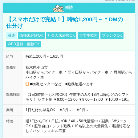
未読
【スマホだけで完結！】時給1,200円～＊DMの
仕分け
派遣
職種未経験OK
社会人未経験OK
大学生歓迎
ブランクOK
WEB登録・面接OK
時給1,200円～1,625円
給与
栃木県小山市
勤務地
小山駅からバイク・車
/
間々田駅からバイク・車
/
思川駅から
バイク・車
■物流センターなど ■勤務地選べます
【1日3時間～も相談OK!】午前中のみや18時以降などのシフト
勤務時間
あり！ シフト例 ▼9:00～12:00 ▼9:00～17:00 ▼10:00～19:00
▼18:00～21:00
1日だけの単発OK！＃8月～ ＃9月～
期間
週1日からOK
/
日払いOK
/
40～50代活躍中
/
副業・Wワーク
特徴
OK
/
服装自由
/
シフト勤務
/
10名以上の大量募集
/
電話対応な
し
/
パソコンスキル不要