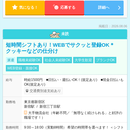
気になる！
応募する
詳細へ
掲載日：2026.08.06
未読
短時間シフトあり！WEBでサクッと登録OK＊
クッキーなどの仕分け
派遣
職種未経験OK
社会人未経験OK
大学生歓迎
ブランクOK
WEB登録・面接OK
時給1500円 ■日払い・週払いOK！(規定あり) ■現金日払いも
給与
OK(規定あり)
交通費別途支給あり
東京都新宿区
勤務地
新宿駅
/
新宿三丁目駅
大手物流会社（年齢不問／「無理なく続けられる」と好評の
職場です！）
9:00～18:00（実動8時間） 希望の時間帯を選べます！ ＜シフト
勤務時間