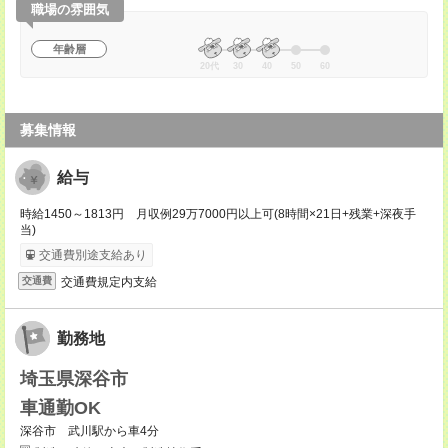
職場の雰囲気
年齢層
20代
30
40
50
60
募集情報
給与
時給1450～1813円 月収例29万7000円以上可(8時間×21日+残業+深夜手
当)
交通費別途支給あり
交通費規定内支給
交通費
勤務地
埼玉県深谷市
車通勤OK
深谷市 武川駅から車4分