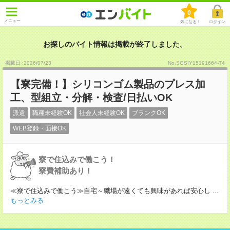
0
メニュー
気になる！
ログイン
お探しのバイト情報は掲載が終了しました。
掲載日 :2026
/
07
/
23
No.SGSIY15191664-T4
【寮完備！】シリコンゴム製品のプレス加
工、型組立・分解・検査/日払いOK
派遣
職種未経験OK
社会人未経験OK
ブランクOK
WEB登録・面接OK
寮で住込みで働こう！
寮費補助あり！
≪寮で住込みで働こう≫自宅～職場が遠くても興味があれば安心し
...
もっとみる