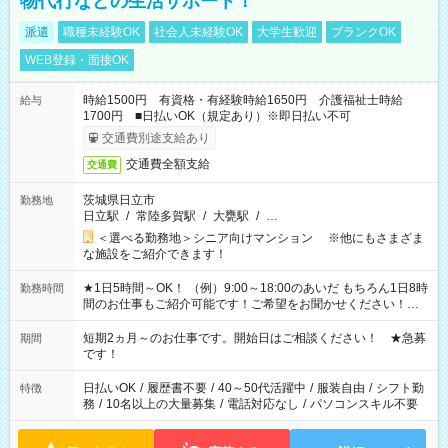
物代行などの生活サポート！
派遣
職種未経験OK
社会人未経験OK
大学生歓迎
ブランクOK
WEB登録・面接OK
時給1500円 有資格・有経験時給1650円 介護福祉士時給
給与
1700円 ■日払いOK（規定あり）※即日払い不可
交通費別途支給あり
交通費全額支給
交通費
茨城県日立市
勤務地
日立駅
/
常陸多賀駅
/
大甕駅
/
…
＜選べる勤務地＞シニア向けマンション ※他にもさまざま
な施設をご紹介できます！
★1日5時間～OK！ （例）9:00～18:00のあいだ もちろん1日8時
勤務時間
間のお仕事もご紹介可能です！ご希望をお聞かせください！★
家庭の都合でお休みが必要な場合も遠慮なくご相談ください。
※週最低15時間以上の勤務が必要です
短期2ヵ月～のお仕事です。開始日はご相談ください！ ★急募
期間
です！
日払いOK
/
履歴書不要
/
40～50代活躍中
/
服装自由
/
シフト勤
特徴
務
/
10名以上の大量募集
/
電話対応なし
/
パソコンスキル不要