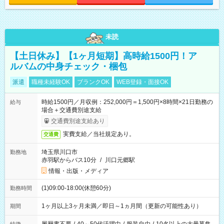
未読
【土日休み】【1ヶ月短期】高時給1500円！ア
ルバムの中身チェック・梱包
派遣
職種未経験OK
ブランクOK
WEB登録・面接OK
時給1500円／月収例：252,000円＝1,500円×8時間×21日勤務の
給与
場合＋交通費別途支給
交通費別途支給あり
実費支給／当社規定あり。
交通費
埼玉県川口市
勤務地
赤羽駅からバス10分
/
川口元郷駅
情報・出版・メディア
(1)09:00-18:00(休憩60分)
勤務時間
1ヶ月以上3ヶ月未満／即日～1ヵ月間（更新の可能性あり）
期間