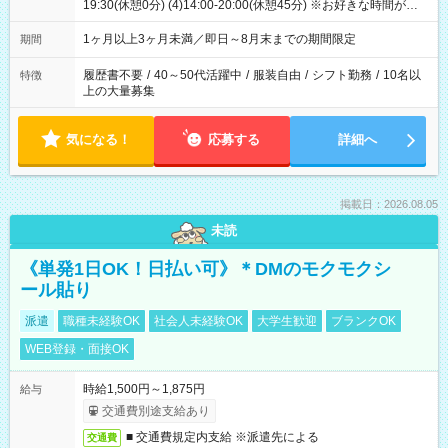
19:30(休憩0分) (4)14:00-20:00(休憩45分) ※お好きな時間が選べ
ます
1ヶ月以上3ヶ月未満／即日～8月末までの期間限定
期間
履歴書不要
/
40～50代活躍中
/
服装自由
/
シフト勤務
/
10名以
特徴
上の大量募集
気になる！
応募する
詳細へ
掲載日：2026.08.05
未読
《単発1日OK！日払い可》＊DMのモクモクシ
ール貼り
派遣
職種未経験OK
社会人未経験OK
大学生歓迎
ブランクOK
WEB登録・面接OK
時給1,500円～1,875円
給与
交通費別途支給あり
■ 交通費規定内支給 ※派遣先による
交通費