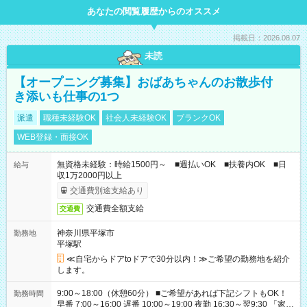
あなたの閲覧履歴からのオススメ
掲載日：2026.08.07
未読
【オープニング募集】おばあちゃんのお散歩付
き添いも仕事の1つ
派遣
職種未経験OK
社会人未経験OK
ブランクOK
WEB登録・面接OK
無資格未経験：時給1500円～ ■週払いOK ■扶養内OK ■日
給与
収1万2000円以上
交通費別途支給あり
交通費全額支給
交通費
神奈川県平塚市
勤務地
平塚駅
≪自宅からドアtoドアで30分以内！≫ご希望の勤務地を紹介
します。
9:00～18:00（休憩60分） ■ご希望があれば下記シフトもOK！
勤務時間
早番 7:00～16:00 遅番 10:00～19:00 夜勤 16:30～翌9:30 「家族