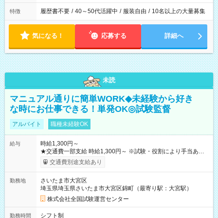
履歴書不要
/
40～50代活躍中
/
服装自由
/
10名以上の大量募集
特徴
気になる！
応募する
詳細へ
未読
マニュアル通りに簡単WORK◆未経験から好き
な時にお仕事できる！単発OK◎試験監督
アルバイト
職種未経験OK
時給1,300円～
給与
★交通費一部支給 時給1,300円～ ※試験・役割により手当あり
※勤務回数により昇給あり 【即給（前払い）オプションあ
交通費別途支給あり
り！】 希望される場合、勤務から1週間ほどで給与の一部を受け
取れます。 ※手数料418円がかかります。 【過去試験日の収入
さいたま市大宮区
勤務地
例】 ・河合塾模擬試験 8:30～17:30（休憩1時間） 時給1,300円
埼玉県埼玉県さいたま市大宮区錦町（最寄り駅：大宮駅）
×8時間＝日収10,400円＋交通費 ※当日の役割により時給＋100
円の場合あり ・国家試験 7:00～13:30（休憩なし） 時給1,300
株式会社全国試験運営センター
円（役割手当＋100円）×6時間＝日収8,400円＋交通費 【試用期
間】試用期間なし
シフト制
勤務時間