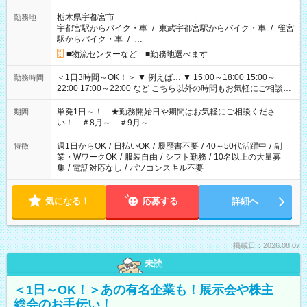
栃木県宇都宮市
勤務地
宇都宮駅からバイク・車
/
東武宇都宮駅からバイク・車
/
雀宮
駅からバイク・車
/
…
■物流センターなど ■勤務地選べます
＜1日3時間～OK！＞ ▼ 例えば… ▼ 15:00～18:00 15:00～
勤務時間
22:00 17:00～22:00 など こちら以外の時間もお気軽にご相談く
ださい！
単発1日～！ ★勤務開始日や期間はお気軽にご相談くださ
期間
い！ ＃8月～ ＃9月～
週1日からOK
/
日払いOK
/
履歴書不要
/
40～50代活躍中
/
副
特徴
業・WワークOK
/
服装自由
/
シフト勤務
/
10名以上の大量募
集
/
電話対応なし
/
パソコンスキル不要
気になる！
応募する
詳細へ
掲載日：2026.08.07
未読
＜1日～OK！＞あの有名企業も！展示会や株主
総会のお手伝い！