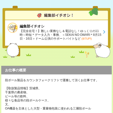
編集部イチオシ
【完全在宅！】難しい業務なし＆電話なし！ゆっくりの11
時～時短＊データ入力・事務、＜SEKAI NO OWARI＊8月15
日・16日＞ドーム公演のサポートバイトなど
(8/7UP!)
お仕事の概要
段ボール製品をカウンタフォークリフトで運搬して頂くお仕事です。
【取扱製品情報】茨城県、
千葉県の農産物、
ビール等の飲料、
様々な食品等の段ボールケース、
又、
OA機器を主体とした大型・重量物包装に使われる三層段ボール