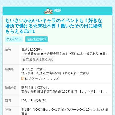
未読
ちいさいかわいいキャラのイベントも！好きな
場所で働ける☆来社不要！働いたその日に給料
もらえる◎/T1
アルバイト
職種未経験OK
日給13,000円～
給与
＋交通費支給 ★交通費全額支給！ ┗案件により規定あり ★日払
いOK！（規定あり） ┗働いたその日に現金GET♪ お仕事後はコ
交通費別途支給あり
ンビニATMから 日払い分を引き落とせます！ 【試用期間】試
用期間なし
さいたま市大宮区
勤務地
埼玉県さいたま市大宮区錦町（最寄り駅：大宮駅）
株式会社ワンベルウッズ
勤務時間は指定なし
勤務時間
変形労働時間制 想定労働時間160時間/月 【シフト例】 ・8：00
～21：00
単発・1日のみOK
期間
週1日からOK / 日払いOK / 副業・WワークOK / 10名以上の大量
特徴
募集