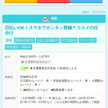
掲載日：2026.08.04
未読
日払いOK！スマホでカンタン登録＊コスメの仕
分け
派遣
職種未経験OK
社会人未経験OK
大学生歓迎
ブランクOK
WEB登録・面接OK
時給1,500円～1,875円
給与
交通費別途支給あり
■ 交通費規定内支給 ※派遣先による
交通費
茨城県日立市
勤務地
日立駅からバイク・車
/
常陸多賀駅からバイク・車
/
大甕駅か
らバイク・車
/
…
■物流センターなど ■勤務地選べます
＜1日3時間～OK！＞ ▼ 例えば… ▼ 15:00～18:00 15:00～
勤務時間
22:00 17:00～22:00 など こちら以外の時間もお気軽にご相談く
ださい！