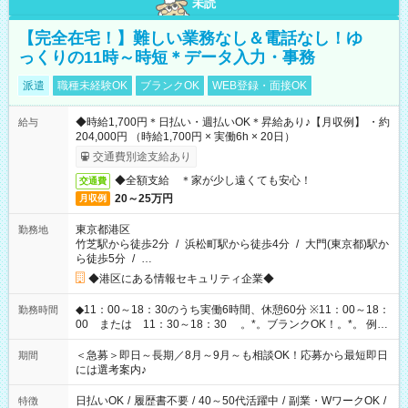
未読
【完全在宅！】難しい業務なし＆電話なし！ゆ
っくりの11時～時短＊データ入力・事務
派遣
職種未経験OK
ブランクOK
WEB登録・面接OK
◆時給1,700円＊日払い・週払いOK＊昇給あり♪【月収例】 ・約
給与
204,000円 （時給1,700円 × 実働6h × 20日）
交通費別途支給あり
◆全額支給 ＊家が少し遠くても安心！
交通費
20～25万円
月収例
東京都港区
勤務地
竹芝駅から徒歩2分
/
浜松町駅から徒歩4分
/
大門(東京都)駅か
ら徒歩5分
/
…
◆港区にある情報セキュリティ企業◆
◆11：00～18：30のうち実働6時間、休憩60分 ※11：00～18：
勤務時間
00 または 11：30～18：30 。*。ブランクOK！。*。 例え
ば前職が、 在宅/財団法人/事務/コールセンター/受付/販売/カフェ
スタッフ スイーツ販売/ホテルフロント/化粧品販売/など 様々な
＜急募＞即日～長期／8月～9月～も相談OK！応募から最短即日
期間
業界から入社して活躍されています♪
には選考案内♪
日払いOK
/
履歴書不要
/
40～50代活躍中
/
副業・WワークOK
/
特徴