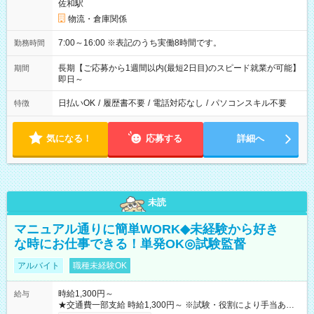
佐和駅
物流・倉庫関係
7:00～16:00 ※表記のうち実働8時間です。
勤務時間
長期【ご応募から1週間以内(最短2日目)のスピード就業が可能】
期間
即日～
日払いOK
/
履歴書不要
/
電話対応なし
/
パソコンスキル不要
特徴
気になる！
応募する
詳細へ
未読
マニュアル通りに簡単WORK◆未経験から好き
な時にお仕事できる！単発OK◎試験監督
アルバイト
職種未経験OK
時給1,300円～
給与
★交通費一部支給 時給1,300円～ ※試験・役割により手当あり