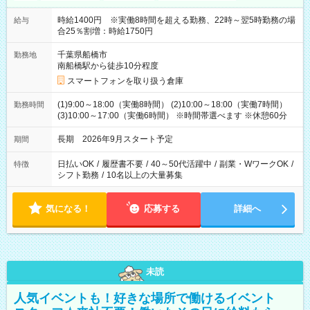
時給1400円 ※実働8時間を超える勤務、22時～翌5時勤務の場
給与
合25％割増：時給1750円
千葉県船橋市
勤務地
南船橋駅から徒歩10分程度
スマートフォンを取り扱う倉庫
(1)9:00～18:00（実働8時間） (2)10:00～18:00（実働7時間）
勤務時間
(3)10:00～17:00（実働6時間） ※時間帯選べます ※休憩60分
長期 2026年9月スタート予定
期間
日払いOK
/
履歴書不要
/
40～50代活躍中
/
副業・WワークOK
/
特徴
シフト勤務
/
10名以上の大量募集
気になる！
応募する
詳細へ
未読
人気イベントも！好きな場所で働けるイベント