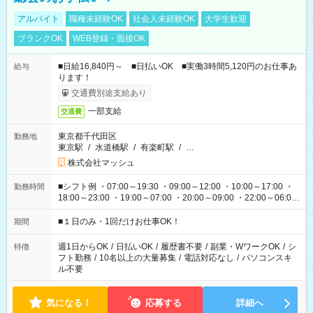
アルバイト
職種未経験OK
社会人未経験OK
大学生歓迎
ブランクOK
WEB登録・面接OK
■日給16,840円～ ■日払いOK ■実働3時間5,120円のお仕事あ
給与
ります！
交通費別途支給あり
一部支給
交通費
東京都千代田区
勤務地
東京駅
/
水道橋駅
/
有楽町駅
/
…
株式会社マッシュ
■シフト例 ・07:00～19:30 ・09:00～12:00 ・10:00～17:00 ・
勤務時間
18:00～23:00 ・19:00～07:00 ・20:00～09:00 ・22:00～06:00
etc ★最短で3時間で5,120円のお仕事から 15時間で2万円近く稼
げるお仕事も！ ご希望のお時間に合わせてご紹介！ ※シフトは
■１日のみ・1回だけお仕事OK！
期間
現場によって異なります。 ※勿論、休憩時間はあるのでご安心
ください！
週1日からOK
/
日払いOK
/
履歴書不要
/
副業・WワークOK
/
シ
特徴
フト勤務
/
10名以上の大量募集
/
電話対応なし
/
パソコンスキ
ル不要
気になる！
応募する
詳細へ