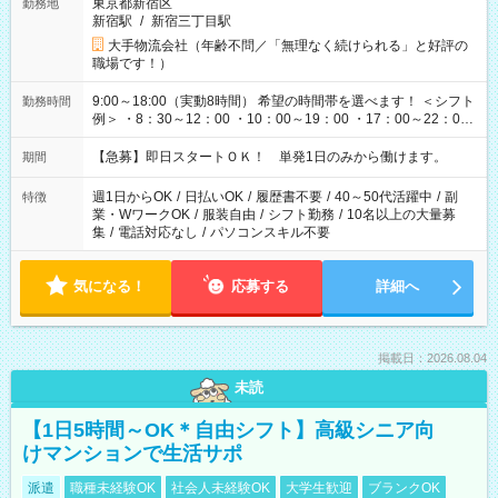
東京都新宿区
勤務地
新宿駅
/
新宿三丁目駅
大手物流会社（年齢不問／「無理なく続けられる」と好評の
職場です！）
9:00～18:00（実動8時間） 希望の時間帯を選べます！ ＜シフト
勤務時間
例＞ ・8：30～12：00 ・10：00～19：00 ・17：00～22：00
・13：00～22：00 ・22：00～翌6：00 など
【急募】即日スタートＯＫ！ 単発1日のみから働けます。
期間
週1日からOK
/
日払いOK
/
履歴書不要
/
40～50代活躍中
/
副
特徴
業・WワークOK
/
服装自由
/
シフト勤務
/
10名以上の大量募
集
/
電話対応なし
/
パソコンスキル不要
気になる！
応募する
詳細へ
掲載日：2026.08.04
未読
【1日5時間～OK＊自由シフト】高級シニア向
けマンションで生活サポ
派遣
職種未経験OK
社会人未経験OK
大学生歓迎
ブランクOK