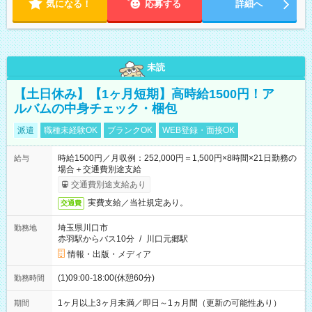
気になる！
応募する
詳細へ
未読
【土日休み】【1ヶ月短期】高時給1500円！ア
ルバムの中身チェック・梱包
派遣
職種未経験OK
ブランクOK
WEB登録・面接OK
時給1500円／月収例：252,000円＝1,500円×8時間×21日勤務の
給与
場合＋交通費別途支給
交通費別途支給あり
実費支給／当社規定あり。
交通費
埼玉県川口市
勤務地
赤羽駅からバス10分
/
川口元郷駅
情報・出版・メディア
(1)09:00-18:00(休憩60分)
勤務時間
1ヶ月以上3ヶ月未満／即日～1ヵ月間（更新の可能性あり）
期間