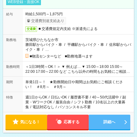
WEB登録・面接OK
時給1,500円～1,875円
給与
交通費別途支給あり
■ 交通費規定内支給 ※派遣先による
交通費
茨城県ひたちなか市
勤務地
勝田駅からバイク・車
/
平磯駅からバイク・車
/
佐和駅からバ
イク・車
/
…
■物流センターなど ■勤務地選べます
＜1日3時間～OK！＞ ▼ 例えば… ▼ 15:00～18:00 15:00～
勤務時間
22:00 17:00～22:00 など こちら以外の時間もお気軽にご相談く
ださい！
単発1日～！ ★勤務開始日や期間はお気軽にご相談くださ
期間
い！ ＃8月～ ＃9月～
週1日からOK
/
日払いOK
/
履歴書不要
/
40～50代活躍中
/
副
特徴
業・WワークOK
/
服装自由
/
シフト勤務
/
10名以上の大量募
集
/
電話対応なし
/
パソコンスキル不要
気になる！
応募する
詳細へ