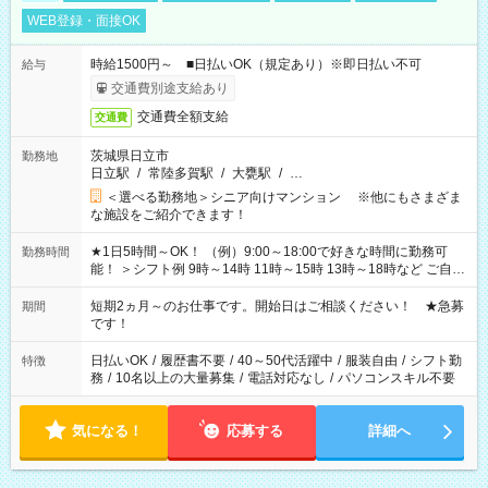
WEB登録・面接OK
時給1500円～ ■日払いOK（規定あり）※即日払い不可
給与
交通費別途支給あり
交通費全額支給
交通費
茨城県日立市
勤務地
日立駅
/
常陸多賀駅
/
大甕駅
/
…
＜選べる勤務地＞シニア向けマンション ※他にもさまざま
な施設をご紹介できます！
★1日5時間～OK！ （例）9:00～18:00で好きな時間に勤務可
勤務時間
能！ ＞シフト例 9時～14時 11時～15時 13時～18時など ご自身
のご都合に合わせて勤務時間をご相談ください！ ★家庭の都合
でお休みや時間の調整が必要な場合も遠慮なくご相談くださ
短期2ヵ月～のお仕事です。開始日はご相談ください！ ★急募
期間
い。
です！
日払いOK
/
履歴書不要
/
40～50代活躍中
/
服装自由
/
シフト勤
特徴
務
/
10名以上の大量募集
/
電話対応なし
/
パソコンスキル不要
気になる！
応募する
詳細へ