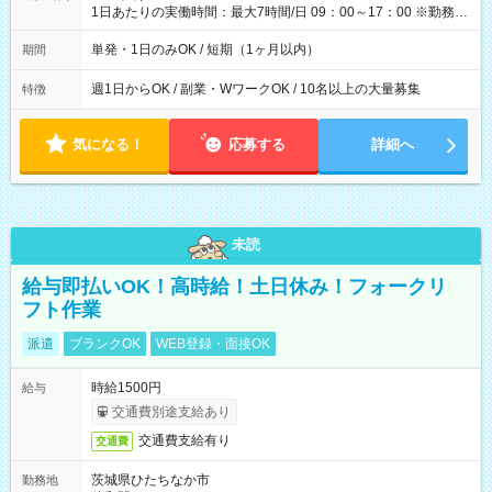
1日あたりの実働時間：最大7時間/日 09：00～17：00 ※勤務時
間は 試験により異なります。
単発・1日のみOK / 短期（1ヶ月以内）
期間
週1日からOK / 副業・WワークOK / 10名以上の大量募集
特徴
気になる！
応募する
詳細へ
未読
給与即払いOK！高時給！土日休み！フォークリ
フト作業
派遣
ブランクOK
WEB登録・面接OK
時給1500円
給与
交通費別途支給あり
交通費支給有り
交通費
茨城県ひたちなか市
勤務地