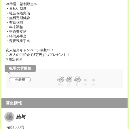
≪待遇・福利厚生≫
・日払い制度
・社会保険完備
・無料定期健診
・有給休暇
・年末調整
・交通費支給
・時間外手当
・深夜残業手当
友人紹介キャンペーン実施中！
ご友人のご紹介で3万円ずつプレゼント！
※規定有※
職場の雰囲気
年齢層
20代
30
40
50
60
募集情報
給与
時給1600円