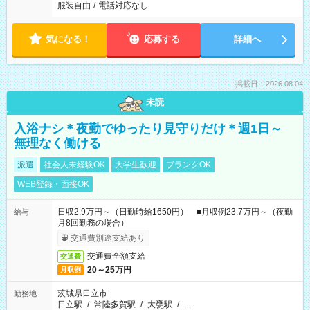
服装自由
/
電話対応なし
気になる！
応募する
詳細へ
掲載日：2026.08.04
未読
入浴ナシ＊夜勤でゆったり見守りだけ＊週1日～
無理なく働ける
派遣
社会人未経験OK
大学生歓迎
ブランクOK
WEB登録・面接OK
日収2.9万円～（日勤時給1650円） ■月収例23.7万円～（夜勤
給与
月8回勤務の場合）
交通費別途支給あり
交通費全額支給
交通費
20～25万円
月収例
茨城県日立市
勤務地
日立駅
/
常陸多賀駅
/
大甕駅
/
…