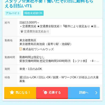
スタッフ☆来社不要！働いたその日に給料もら
える日払い/T1
アルバイト
職種未経験OK
日給13,000円～
給与
＋交通費支給 ★交通費全額支給！ ┗案件により規定あり ★日払
いOK！（規定あり） ┗働いたその日に現金GET♪ お仕事後はコ
交通費別途支給あり
ンビニATMから 日払い分を引き落とせます！ 【試用期間】試
用期間なし
東京都豊島区
勤務地
東京都豊島区南池袋（最寄り駅：池袋駅）
株式会社ワンベルウッズ
勤務時間は指定なし
勤務時間
変形労働時間制 想定労働時間160時間/月 【シフト例】 ・8：00
～21：00
単発・1日のみOK
期間
週1日からOK / 日払いOK / 副業・WワークOK / 10名以上の大量
特徴
募集
気になる！
応募する
詳細へ