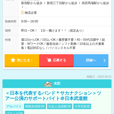
新宿駅から徒歩
/
新宿三丁目駅から徒歩
/
高田馬場駅から徒歩
/
…
物流企業
9:00～18:00
勤務時間
即日～OK！ 1日～働けます＾＾（規定あり）
期間
週1日からOK
/
日払いOK
/
履歴書不要
/
40～50代活躍中
/
副
特徴
業・WワークOK
/
服装自由
/
シフト勤務
/
10名以上の大量募
集
/
電話対応なし
/
パソコンスキル不要
気になる！
応募する
詳細へ
掲載日：2026.08.03
未読
＜日本を代表するバンド＊サカナクション＞ツ
アー公演のサポートバイト＠日本武道館
アルバイト
職種未経験OK
社会人未経験OK
大学生歓迎
ブランクOK