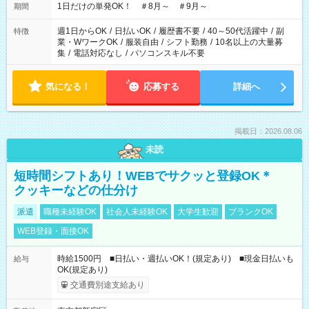
1日だけの単発OK！ ＃8月～ ＃9月～
期間
週1日からOK
/
日払いOK
/
履歴書不要
/
40～50代活躍中
/
副
特徴
業・WワークOK
/
服装自由
/
シフト勤務
/
10名以上の大量募
集
/
電話対応なし
/
パソコンスキル不要
気になる！
応募する
詳細へ
掲載日：2026.08.06
未読
短時間シフトあり！WEBでサクッと登録OK＊
クッキーなどの仕分け
派遣
職種未経験OK
社会人未経験OK
大学生歓迎
ブランクOK
WEB登録・面接OK
時給1500円 ■日払い・週払いOK！(規定あり) ■現金日払いも
給与
OK(規定あり)
交通費別途支給あり