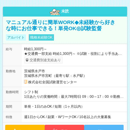
未読
マニュアル通りに簡単WORK◆未経験から好き
な時にお仕事できる！単発OK◎試験監督
アルバイト
職種未経験OK
時給1,300円～
給与
★交通費一部支給 時給1,300円～ ※試験・役割により手当あり
※勤務回数により昇給あり 【即給（前払い）オプションあ
交通費別途支給あり
り！】 希望される場合、勤務から1週間ほどで給与の一部を受け
取れます。 ※手数料418円がかかります。 【過去試験日の収入
茨城県水戸市
勤務地
例】 ・河合塾模擬試験 8:30～17:30（休憩1時間） 時給1,300円
茨城県水戸市宮町（最寄り駅：水戸駅）
×8時間＝日収10,400円＋交通費 ※当日の役割により時給＋100
円の場合あり ・国家試験 7:00～13:30（休憩なし） 時給1,300
株式会社全国試験運営センター
円（役割手当＋100円）×6時間＝日収8,400円＋交通費 【試用期
間】試用期間なし
シフト制
勤務時間
1日あたりの実働時間：最大7時間/日 09：00～17：00 ※勤務時
間は 試験により異なります。
単発・1日のみOK / 短期（1ヶ月以内）
期間
週1日からOK / 副業・WワークOK / 10名以上の大量募集
特徴