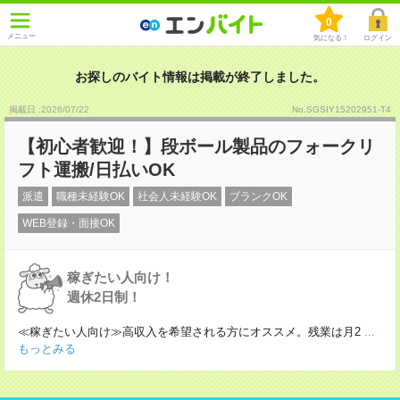
0
メニュー
気になる！
ログイン
お探しのバイト情報は掲載が終了しました。
掲載日 :2026
/
07
/
22
No.SGSIY15202951-T4
【初心者歓迎！】段ボール製品のフォークリ
フト運搬/日払いOK
派遣
職種未経験OK
社会人未経験OK
ブランクOK
WEB登録・面接OK
稼ぎたい人向け！
週休2日制！
≪稼ぎたい人向け≫高収入を希望される方にオススメ。残業は月2
...
もっとみる