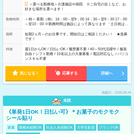
＜選べる勤務地＞介護施設や病院 ※ご自宅の近くなど、お
好きな場所を選べます！
＜例＞ 夜勤（例） 16：00～翌9：00 16：30～翌9：30 17：00
勤務時間
～翌10：00 ※勤務時間は施設によって異なります 「土日祝は休
みたい」 「しっかり稼ぎたい」 「もう少し遅い時間から始めた
い」など ご希望にあったお仕事をご案内いたします。 ※未経験
短期2ヵ月～のお仕事です。開始日はご相談ください！ ★急募
期間
の方の場合は1～2ヶ月間は日中での仕事を経験いただき、 お
です！
仕事に慣れてからの夜勤になります。 ★家庭の都合でお休みが
必要な場合も遠慮なくご相談ください。
週1日からOK
/
日払いOK
/
履歴書不要
/
40～50代活躍中
/
服装
特徴
自由
/
シフト勤務
/
10名以上の大量募集
/
電話対応なし
/
パソコ
ンスキル不要
気になる！
応募する
詳細へ
掲載日：2026.08.04
未読
《単発1日OK！日払い可》＊お菓子のモクモク
シール貼り
派遣
職種未経験OK
社会人未経験OK
大学生歓迎
ブランクOK