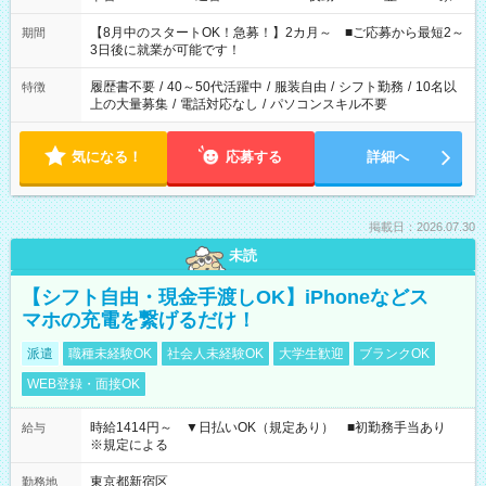
と休みを合わせたい」 「余裕を持って夕飯の準備がしたい」
「できれば残業はしたくない」 など、ご希望を教えてください
【8月中のスタートOK！急募！】2カ月～ ■ご応募から最短2～
期間
ね。 ※Wワーク希望の方へ 今ご覧のお仕事で希望する勤務時間
3日後に就業が可能です！
と、もう1つのお仕事の勤務時間。 合計で週40時間を超える場
合は応募できません。
履歴書不要
/
40～50代活躍中
/
服装自由
/
シフト勤務
/
10名以
特徴
上の大量募集
/
電話対応なし
/
パソコンスキル不要
気になる！
応募する
詳細へ
掲載日：2026.07.30
未読
【シフト自由・現金手渡しOK】iPhoneなどス
マホの充電を繋げるだけ！
派遣
職種未経験OK
社会人未経験OK
大学生歓迎
ブランクOK
WEB登録・面接OK
時給1414円～ ▼日払いOK（規定あり） ■初勤務手当あり
給与
※規定による
東京都新宿区
勤務地