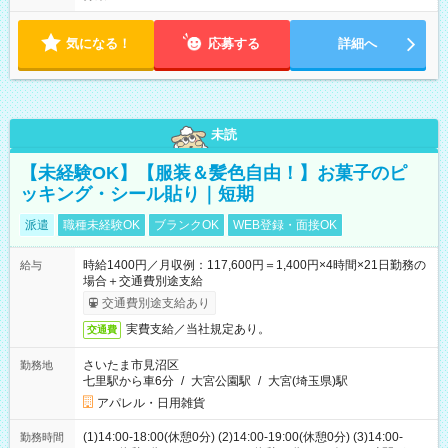
気になる！
応募する
詳細へ
未読
【未経験OK】【服装＆髪色自由！】お菓子のピ
ッキング・シール貼り｜短期
派遣
職種未経験OK
ブランクOK
WEB登録・面接OK
時給1400円／月収例：117,600円＝1,400円×4時間×21日勤務の
給与
場合＋交通費別途支給
交通費別途支給あり
実費支給／当社規定あり。
交通費
さいたま市見沼区
勤務地
七里駅から車6分
/
大宮公園駅
/
大宮(埼玉県)駅
アパレル・日用雑貨
(1)14:00-18:00(休憩0分) (2)14:00-19:00(休憩0分) (3)14:00-
勤務時間