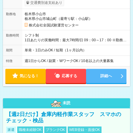
※勤務回数により昇給あり 【即給（前払い）オプションあ
交通費別途支給あり
り！】 希望される場合、勤務から1週間ほどで給与の一部を受け
取れます。 ※手数料418円がかかります。 【過去試験日の収入
栃木県小山市
勤務地
例】 ・河合塾模擬試験 8:30～17:30（休憩1時間） 時給1,300円
栃木県小山市城山町（最寄り駅：小山駅）
×8時間＝日収10,400円＋交通費 ※当日の役割により時給＋100
円の場合あり ・国家試験 7:00～13:30（休憩なし） 時給1,300
株式会社全国試験運営センター
円（役割手当＋100円）×6時間＝日収8,400円＋交通費 【試用期
間】試用期間なし
シフト制
勤務時間
1日あたりの実働時間：最大7時間/日 09：00～17：00 ※勤務時
間は 試験により異なります。
単発・1日のみOK / 短期（1ヶ月以内）
期間
週1日からOK / 副業・WワークOK / 10名以上の大量募集
特徴
気になる！
応募する
詳細へ
未読
【週2日だけ】倉庫内軽作業スタッフ スマホの
チェック・検品
派遣
職種未経験OK
ブランクOK
WEB登録・面接OK