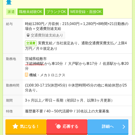
量
派遣
職種未経験OK
ブランクOK
WEB登録・面接OK
時給1280円／月収例：215,040円＝1,280円×8時間×21日勤務の
給与
場合＋交通費別途支給
交通費別途支給あり
実費支給／当社規定あり。通勤交通費実費支払／上限4
交通費
万円／月※規定あり
茨城県稲敷市
勤務地
下総神崎駅
から車10分
/
大戸駅から車17分
/
佐原駅から車20
分
機械・メカトロニクス
(1)08:30-17:15(休憩45分) ※休憩時間45分の他に有給休憩が25
勤務時間
分あり。
3ヶ月以上／即日～長期（初回2ヶ月、以降3ヶ月更新）
期間
履歴書不要
/
40～50代活躍中
/
10名以上の大量募集
特徴
気になる！
応募する
詳細へ