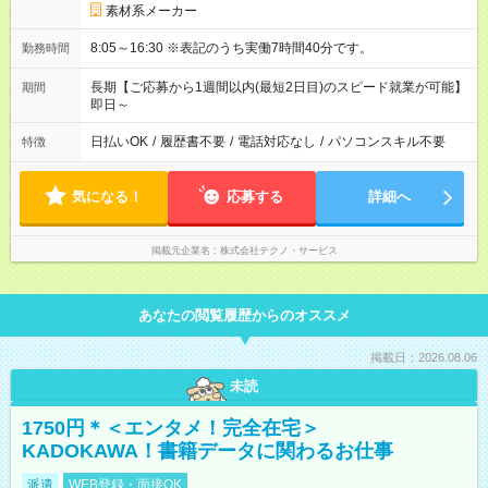
素材系メーカー
8:05～16:30 ※表記のうち実働7時間40分です。
勤務時間
長期【ご応募から1週間以内(最短2日目)のスピード就業が可能】
期間
即日～
日払いOK
/
履歴書不要
/
電話対応なし
/
パソコンスキル不要
特徴
気になる！
応募する
詳細へ
掲載元企業名
株式会社テクノ・サービス
あなたの閲覧履歴からのオススメ
掲載日：2026.08.06
未読
1750円＊＜エンタメ！完全在宅＞
KADOKAWA！書籍データに関わるお仕事
派遣
WEB登録・面接OK