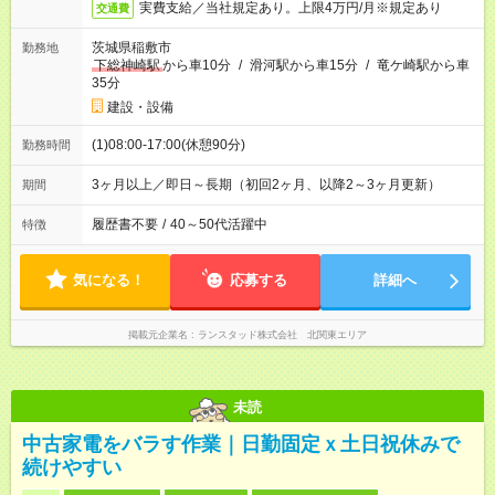
実費支給／当社規定あり。上限4万円/月※規定あり
交通費
茨城県稲敷市
勤務地
下総神崎駅
から車10分
/
滑河駅から車15分
/
竜ケ崎駅から車
35分
建設・設備
(1)08:00-17:00(休憩90分)
勤務時間
3ヶ月以上／即日～長期（初回2ヶ月、以降2～3ヶ月更新）
期間
履歴書不要
/
40～50代活躍中
特徴
気になる！
応募する
詳細へ
掲載元企業名
ランスタッド株式会社 北関東エリア
未読
中古家電をバラす作業｜日勤固定ｘ土日祝休みで
続けやすい