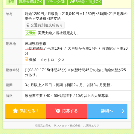
派遣
職種未経験OK
ブランクOK
WEB登録・面接OK
時給1280円／月収例：215,040円＝1,280円×8時間×21日勤務の
給与
場合＋交通費別途支給
交通費別途支給あり
実費支給／当社規定あり。
交通費
茨城県稲敷市
勤務地
下総神崎駅
から車10分
/
大戸駅から車17分
/
佐原駅から車20
分
機械・メカトロニクス
(1)08:30-17:15(休憩45分) ※休憩時間45分の他に有給休憩が25
勤務時間
分あり。
3ヶ月以上／即日～長期（初回2ヶ月、以降3ヶ月更新）
期間
履歴書不要
/
40～50代活躍中
/
10名以上の大量募集
特徴
気になる！
応募する
詳細へ
掲載元企業名
ランスタッド株式会社 北関東エリア