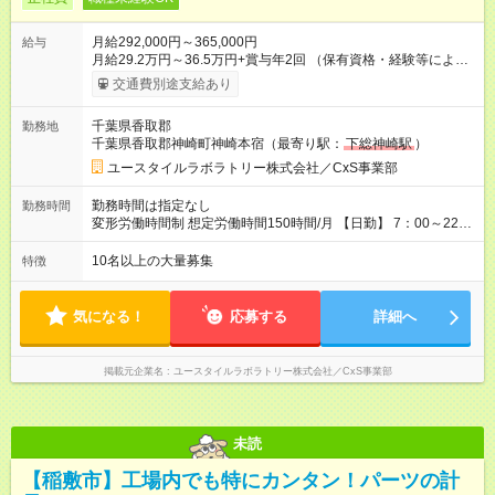
月給292,000円～365,000円
給与
月給29.2万円～36.5万円+賞与年2回 （保有資格・経験等により
変動） 【無資格の方の入社後のモデル月収】 ［入社］ 無資
交通費別途支給あり
格・未経験／月収22.9万円 ［半年～1年］ 実務者研修取得／
月収26万円 ［入社3年］ エリアリーダー・介護福祉士／月収
千葉県香取郡
勤務地
30.2万円 ［入社3年目以降］ ジュニアコーディネー／月収
千葉県香取郡神崎町神崎本宿（最寄り駅：
下総神崎駅
）
36.5万円以上 ※経験・能力等を考慮。 【試用期間】試用期間あ
り 試用期間の長さ：2ヶ月 雇用形態、給与は本採用時と同じで
ユースタイルラボラトリー株式会社／CxS事業部
す。
勤務時間は指定なし
勤務時間
変形労働時間制 想定労働時間150時間/月 【日勤】 7：00～22：
00の間で7.5時間勤務／休憩1時間 【夜勤】 17：00～翌10：00
の15時間勤務／休憩２時間 ※勤務時間は各施設のシフトによる
10名以上の大量募集
特徴
シフト制 ※夜勤時は手当も別途支給 ◎残業ほぼなし（月平均5時
間程度）
気になる！
応募する
詳細へ
掲載元企業名
ユースタイルラボラトリー株式会社／CxS事業部
未読
【稲敷市】工場内でも特にカンタン！パーツの計