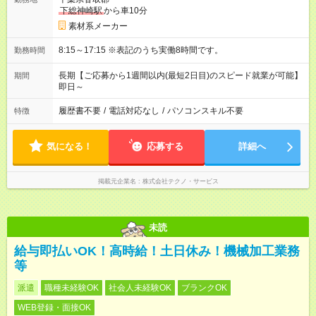
下総神崎駅
から車10分
素材系メーカー
8:15～17:15 ※表記のうち実働8時間です。
勤務時間
長期【ご応募から1週間以内(最短2日目)のスピード就業が可能】
期間
即日～
履歴書不要
/
電話対応なし
/
パソコンスキル不要
特徴
気になる！
応募する
詳細へ
掲載元企業名
株式会社テクノ・サービス
未読
給与即払いOK！高時給！土日休み！機械加工業務
等
派遣
職種未経験OK
社会人未経験OK
ブランクOK
WEB登録・面接OK