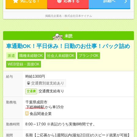
気になる！
応募する
詳細へ
掲載元企業名
株式会社日本ケイテム
未読
車通勤OK！平日休み！日勤のお仕事！パック詰め
派遣
職種未経験OK
社会人未経験OK
ブランクOK
WEB登録・面接OK
時給1300円
給与
交通費別途支給あり
交通費支給有り
交通費
千葉県成田市
勤務地
下総神崎駅
から車15分
食品関連企業
8:00～17:00 ※表記のうち実働8時間です。
勤務時間
長期【ご応募から1週間以内(最短2日目)のスピード就業が可能】
期間