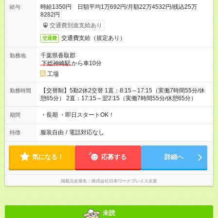
時給1350円 日額平均1万692円/月額22万4532円/残込25万
給与
8282円
交通費別途支給あり
交通費支給（規定あり）
交通費
千葉県香取郡
勤務地
下総神崎駅
から車10分
工場
【交替制】5勤2休2交替 1直：8:15～17:15（実働7時間55分/休
勤務時間
憩65分） 2直：17:15～翌2:15（実働7時間55分/休憩65分）
・長期 ・即日スタートOK！
期間
服装自由
/
電話対応なし
特徴
気になる！
応募する
詳細へ
掲載元企業名
株式会社日本ワークプレイス京葉
未読