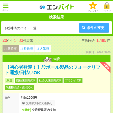
0
メニュー
気になる！
ログイン
検索結果
条件の変更
下総神崎のバイト一覧
23
1,495
件中
1
～
23
件表示
平均時給:
円
新着順
時給順
人気順
掲載日：2026.08.06
未読
NEW
【初心者歓迎！】段ボール製品のフォークリフ
ト運搬/日払いOK
派遣
職種未経験OK
社会人未経験OK
ブランクOK
WEB登録・面接OK
時給1600円
給与
交通費別途支給あり
交通費規定内支給
交通費