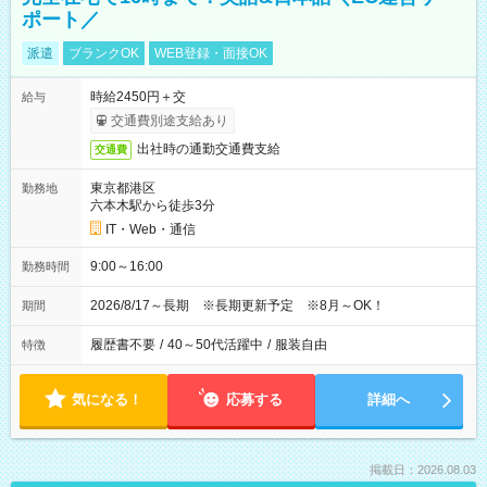
ポート／
派遣
ブランクOK
WEB登録・面接OK
時給2450円＋交
給与
交通費別途支給あり
出社時の通勤交通費支給
交通費
東京都港区
勤務地
六本木駅から徒歩3分
IT・Web・通信
9:00～16:00
勤務時間
2026/8/17～長期 ※長期更新予定 ※8月～OK！
期間
履歴書不要
/
40～50代活躍中
/
服装自由
特徴
気になる！
応募する
詳細へ
掲載日：2026.08.03