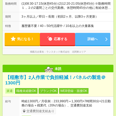
(1)08:30-17:15(休憩45分) (2)12:20-21:05(休憩45分) ※勤務時間
勤務時間
１，２の2週間ごとの交代勤務。休憩時間45分の他に有給休憩が
25分あり。
3ヶ月以上／即日～長期（初回2ヶ月、以降3ヶ月更新）
期間
履歴書不要
/
40～50代活躍中
/
10名以上の大量募集
特徴
気になる！
応募する
詳細へ
掲載元企業名
ランスタッド株式会社 北関東エリア
未読
【稲敷市】2人作業で負担軽減！パネルの製造＠
1300円
派遣
職種未経験OK
ブランクOK
WEB登録・面接OK
時給1300円／月収例：233,990円＝1,300円×7時間30分×21日勤
給与
務の場合＋残業代（20hの場合）、交通費別途支給
交通費別途支給あり