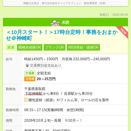
掲載元企業名
株式会社綜合キャリアオプション 製造事業部（全国）
掲載日：2026.08.04
未読
NEW
＜10月スタート！＞17時台定時！事務をおまか
せ＠神崎町
派遣
職種未経験OK
ブランクOK
WEB登録・面接OK
時給1450円～1500円 月収例 232,000円～240,000円
給与
交通費別途支給あり
全額支給
交通費
20～25万円
月収例
千葉県香取郡
勤務地
下総神崎駅
から車8分
/
佐原駅から車20分
梱包資材（紙袋）やフィルム等、ロールの芯を製作
08:15～17:15(実働8時間 休憩1時間)
勤務時間
2026年10月上旬～長期 ※10月～！
期間