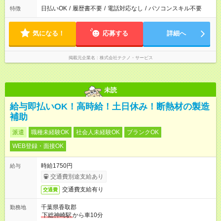
日払いOK
/
履歴書不要
/
電話対応なし
/
パソコンスキル不要
特徴
気になる！
応募する
詳細へ
掲載元企業名
株式会社テクノ・サービス
未読
給与即払いOK！高時給！土日休み！断熱材の製造
補助
派遣
職種未経験OK
社会人未経験OK
ブランクOK
WEB登録・面接OK
時給1750円
給与
交通費別途支給あり
交通費支給有り
交通費
千葉県香取郡
勤務地
下総神崎駅
から車10分