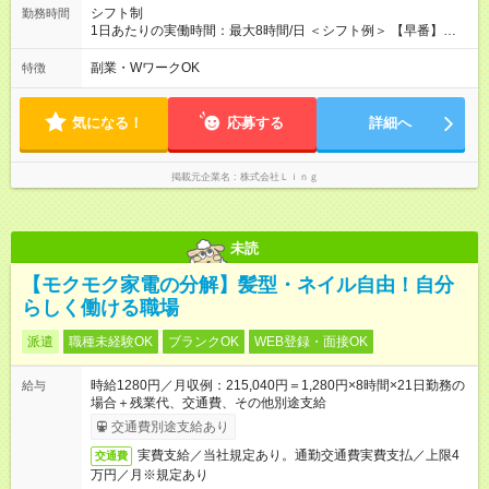
プに繋がる環境です！ 【試用期間】試用期間あり 試用期間の長
シフト制
勤務時間
さ：3ヶ月 ※ 雇用形態と給与に、本採用時と異なる部分がありま
1日あたりの実働時間：最大8時間/日 ＜シフト例＞ 【早番】
す。 雇用形態：中途採用（契約社員） 給与：本採用時と同じで
10:00～19:00 【遅番】12:00～21:00 ◎それぞれのご事情に合わ
す。
せて、できるだけシフトも調整します！ ＼残業はありません！
副業・WワークOK
特徴
／ 基本的には定時にすぐ退勤できる環境。 退勤後は趣味に没
頭、大切な人たちと過ごすなど、プライベートもしっかり大切
にしながらご活躍いただけます♪
気になる！
応募する
詳細へ
掲載元企業名
株式会社Ｌｉｎｇ
未読
【モクモク家電の分解】髪型・ネイル自由！自分
らしく働ける職場
派遣
職種未経験OK
ブランクOK
WEB登録・面接OK
時給1280円／月収例：215,040円＝1,280円×8時間×21日勤務の
給与
場合＋残業代、交通費、その他別途支給
交通費別途支給あり
実費支給／当社規定あり。通勤交通費実費支払／上限4
交通費
万円／月※規定あり