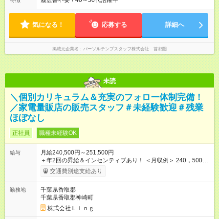
履歴書不要
/
40～50代活躍中
特徴
気になる！
応募する
詳細へ
掲載元企業名
パーソルテンプスタッフ株式会社 首都圏
未読
＼個別カリキュラム＆充実のフォロー体制完備！
／家電量販店の販売スタッフ＃未経験歓迎＃残業
ほぼなし
正社員
職種未経験OK
月給240,500円～251,500円
給与
＋年2回の昇給＆インセンティブあり！ ＜月収例＞ 240，500円
～＋インセンティブ＋賞与＋諸手当 ◎経験・能力を考慮し、決
交通費別途支給あり
定します。 ◎残業が発生した場合は、時間外手当を別途全額支
給します。 ＼頑張りが収入に直結！／ あなたの頑張りを正当に
千葉県香取郡
勤務地
評価するため、年2回の昇給機会を設けています。 さらに、店舗
千葉県香取郡神崎町
目標の達成に応じてインセンティブを支給。 チームで協力して
得られる達成感は格別です♪ また、「家電アドバイザー」などの
株式会社Ｌｉｎｇ
資格を取得すれば、資格手当も支給。 スキルアップが収入アッ