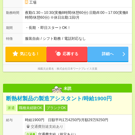
工場
夜勤/1:30～10:30(実働8時間/休憩60分) 日勤/8:00～17:00(実働8
勤務時間
時間/休憩60分) ※休日出勤:1回/月
・長期 ・即日スタートOK！
期間
服装自由
/
シフト勤務
/
電話対応なし
特徴
気になる！
応募する
詳細へ
掲載元企業名
株式会社日本ワークプレイス京葉
未読
断熱材製品の製造アシスタント/時給1900円
派遣
職種未経験OK
ブランクOK
時給1900円 日額平均1万4250円/月額29万9250円
給与
交通費別途支給あり
交通費支給（規定あり）
交通費