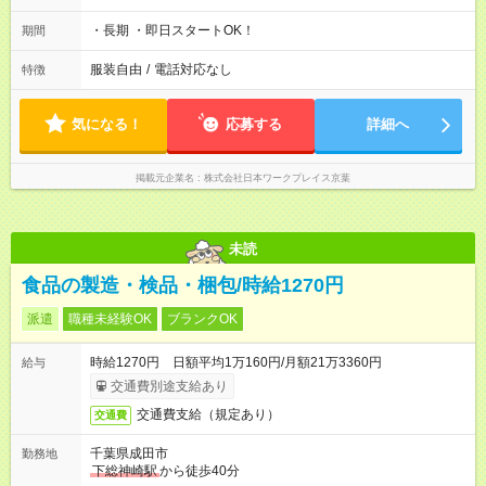
直：22:15～翌7:15（実働7時間55分/休憩65分）
・長期 ・即日スタートOK！
期間
服装自由
/
電話対応なし
特徴
気になる！
応募する
詳細へ
掲載元企業名
株式会社日本ワークプレイス京葉
未読
食品の製造・検品・梱包/時給1270円
派遣
職種未経験OK
ブランクOK
時給1270円 日額平均1万160円/月額21万3360円
給与
交通費別途支給あり
交通費支給（規定あり）
交通費
千葉県成田市
勤務地
下総神崎駅
から徒歩40分