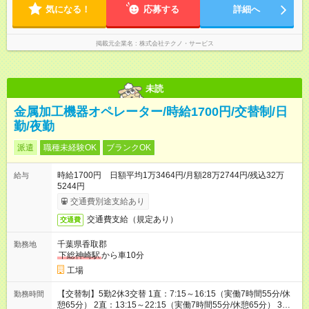
気になる！
応募する
詳細へ
掲載元企業名
株式会社テクノ・サービス
未読
金属加工機器オペレーター/時給1700円/交替制/日
勤/夜勤
派遣
職種未経験OK
ブランクOK
時給1700円 日額平均1万3464円/月額28万2744円/残込32万
給与
5244円
交通費別途支給あり
交通費支給（規定あり）
交通費
千葉県香取郡
勤務地
下総神崎駅
から車10分
工場
【交替制】5勤2休3交替 1直：7:15～16:15（実働7時間55分/休
勤務時間
憩65分） 2直：13:15～22:15（実働7時間55分/休憩65分） 3