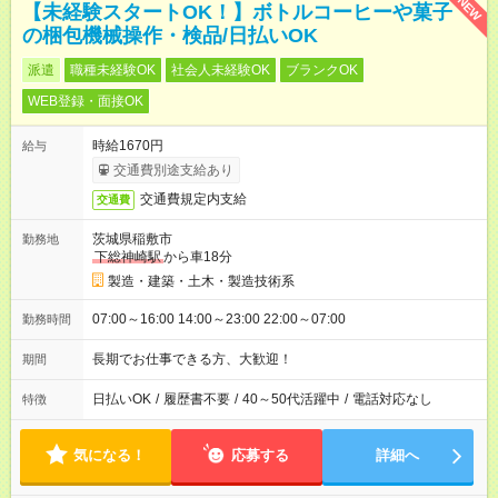
NEW
【未経験スタートOK！】ボトルコーヒーや菓子
の梱包機械操作・検品/日払いOK
派遣
職種未経験OK
社会人未経験OK
ブランクOK
WEB登録・面接OK
時給1670円
給与
交通費別途支給あり
交通費規定内支給
交通費
茨城県稲敷市
勤務地
下総神崎駅
から車18分
製造・建築・土木・製造技術系
07:00～16:00 14:00～23:00 22:00～07:00
勤務時間
長期でお仕事できる方、大歓迎！
期間
日払いOK
/
履歴書不要
/
40～50代活躍中
/
電話対応なし
特徴
気になる！
応募する
詳細へ