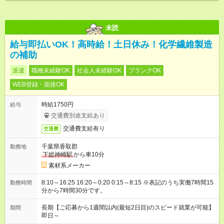
未読
給与即払いOK！高時給！土日休み！化学繊維製造
の補助
派遣
職種未経験OK
社会人未経験OK
ブランクOK
WEB登録・面接OK
時給1750円
給与
交通費別途支給あり
交通費支給有り
交通費
千葉県香取郡
勤務地
下総神崎駅
から車10分
素材系メーカー
8:10～16:25 16:20～0:20 0:15～8:15 ※表記のうち実働7時間15
勤務時間
分から7時間30分です。
長期【ご応募から1週間以内(最短2日目)のスピード就業が可能】
期間
即日～