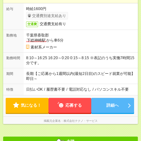
時給1600円
給与
交通費別途支給あり
交通費支給有り
交通費
千葉県香取郡
勤務地
下総神崎駅
から車6分
素材系メーカー
8:10～16:25 16:20～0:20 0:15～8:15 ※表記のうち実働7時間15
勤務時間
分です。
長期【ご応募から1週間以内(最短2日目)のスピード就業が可能】
期間
即日～
日払いOK
/
履歴書不要
/
電話対応なし
/
パソコンスキル不要
特徴
気になる！
応募する
詳細へ
掲載元企業名
株式会社テクノ・サービス