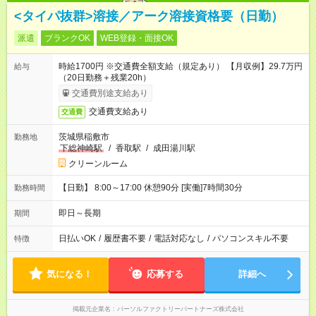
<タイパ抜群>溶接／アーク溶接資格要（日勤）
派遣
ブランクOK
WEB登録・面接OK
時給1700円 ※交通費全額支給（規定あり） 【月収例】29.7万円
給与
（20日勤務＋残業20h）
交通費別途支給あり
交通費支給あり
交通費
茨城県稲敷市
勤務地
下総神崎駅
/
香取駅
/
成田湯川駅
クリーンルーム
【日勤】 8:00～17:00 休憩90分 [実働]7時間30分
勤務時間
即日～長期
期間
日払いOK
/
履歴書不要
/
電話対応なし
/
パソコンスキル不要
特徴
気になる！
応募する
詳細へ
掲載元企業名
パーソルファクトリーパートナーズ株式会社