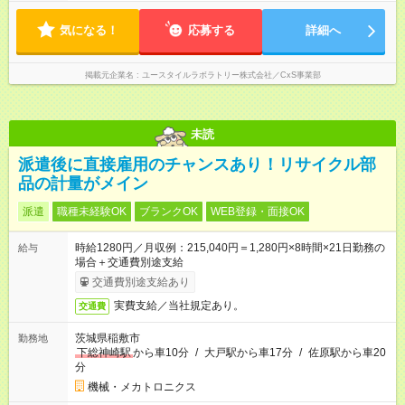
程度）
気になる！
応募する
詳細へ
掲載元企業名
ユースタイルラボラトリー株式会社／CxS事業部
未読
派遣後に直接雇用のチャンスあり！リサイクル部
品の計量がメイン
派遣
職種未経験OK
ブランクOK
WEB登録・面接OK
時給1280円／月収例：215,040円＝1,280円×8時間×21日勤務の
給与
場合＋交通費別途支給
交通費別途支給あり
実費支給／当社規定あり。
交通費
茨城県稲敷市
勤務地
下総神崎駅
から車10分
/
大戸駅から車17分
/
佐原駅から車20
分
機械・メカトロニクス