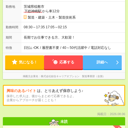
茨城県稲敷市
勤務地
下総神崎駅
から車12分
製造・建築・土木・製造技術系
08:30～17:35 17:05～02:15
勤務時間
長期でお仕事できる方、大歓迎！
期間
日払いOK
/
履歴書不要
/
40～50代活躍中
/
電話対応なし
特徴
気になる！
応募する
詳細へ
掲載元企業名
株式会社綜合キャリアオプション 製造事業部（全国）
興味のあるバイト
は、とりあえず保存しよう♪
保存した求人は、後からまとめて応募できるよ。
企業からアプローチが届くことも！
掲載日：2026.08.06
未読