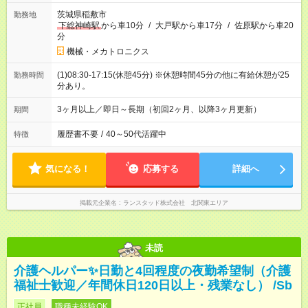
茨城県稲敷市
勤務地
下総神崎駅
から車10分
/
大戸駅から車17分
/
佐原駅から車20
分
機械・メカトロニクス
(1)08:30-17:15(休憩45分) ※休憩時間45分の他に有給休憩が25
勤務時間
分あり。
3ヶ月以上／即日～長期（初回2ヶ月、以降3ヶ月更新）
期間
履歴書不要
/
40～50代活躍中
特徴
気になる！
応募する
詳細へ
掲載元企業名
ランスタッド株式会社 北関東エリア
未読
介護ヘルパー✨日勤と4回程度の夜勤希望制（介護
福祉士歓迎／年間休日120日以上・残業なし） /Sb
正社員
職種未経験OK