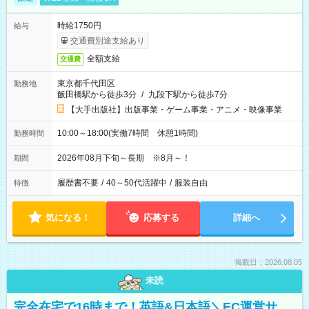
時給1750円
給与
交通費別途支給あり
全額支給
交通費
東京都千代田区
勤務地
飯田橋駅から徒歩3分
/
九段下駅から徒歩7分
【大手出版社】出版事業・ゲーム事業・アニメ・映像事業
10:00～18:00(実働7時間 休憩1時間)
勤務時間
2026年08月下旬～長期 ※8月～！
期間
履歴書不要
/
40～50代活躍中
/
服装自由
特徴
気になる！
応募する
詳細へ
掲載日：2026.08.05
未読
完全在宅で16時まで！英語&日本語＼EC運営サ