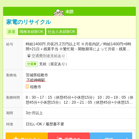
未読
家電のリサイクル
派遣
職種未経験OK
社会人未経験OK
時給1400円 月収25.2万円以上可 ※月収内訳／時給1400円×8時
給与
間×21日＋残業手当 ※繁忙期・閑散期等によって月収・残業時間
は変動します ＊日払い・仮払いOK（アプリでカンタン申請！）
交通費別途支給あり
支給（規定あり）
交通費
茨城県稲敷市
勤務地
下総神崎駅
稲敷市
8：30～17：15（休憩45分+小休憩15分） 10：20～19：05（休
勤務時間
憩45分+小休憩15分） 12：20～21：05（休憩45分+小休憩15
分） ※上記いずれかのシフトで勤務 ※生産状況により月10時間
程度残業あり
3か月以上
期間
日払いOK
/
履歴書不要
特徴