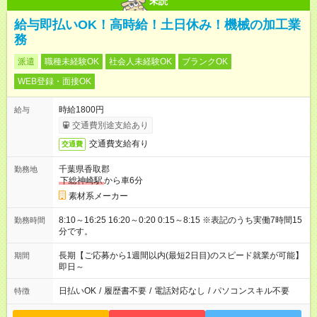
未読
給与即払いOK！高時給！土日休み！機械の加工業
務
派遣
職種未経験OK
社会人未経験OK
ブランクOK
WEB登録・面接OK
時給1800円
給与
交通費別途支給あり
交通費支給有り
交通費
千葉県香取郡
勤務地
下総神崎駅
から車6分
素材系メーカー
8:10～16:25 16:20～0:20 0:15～8:15 ※表記のうち実働7時間15
勤務時間
分です。
長期【ご応募から1週間以内(最短2日目)のスピード就業が可能】
期間
即日～
日払いOK
/
履歴書不要
/
電話対応なし
/
パソコンスキル不要
特徴