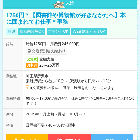
未読
1750円＊【図書館や博物館が好きなかたへ】本
に囲まれてお仕事＊事務
派遣
職種未経験OK
ブランクOK
WEB登録・面接OK
時給1750円 月収例 245,000円
給与
交通費別途支給あり
全額支給
交通費
20～25万円
月収例
埼玉県所沢市
勤務地
東所沢駅から徒歩10分
/
所沢駅から民間バス12分
■文芸資料の収集・保存・展示をおこなっています
09:00～17:00(実働7時間 休憩1時間) ※10時～18時もご相談OK
勤務時間
です！
2026年09月上旬～長期 ※9月～！
期間
履歴書不要
/
40～50代活躍中
特徴