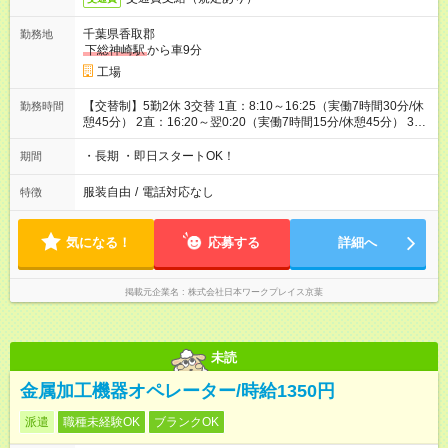
千葉県香取郡
勤務地
下総神崎駅
から車9分
工場
【交替制】5勤2休 3交替 1直：8:10～16:25（実働7時間30分/休
勤務時間
憩45分） 2直：16:20～翌0:20（実働7時間15分/休憩45分） 3
直：0:15～8:15（実働7時間15分/休憩45分） ※月に3回ほど、土
日どちらかの出勤あり。
・長期 ・即日スタートOK！
期間
服装自由
/
電話対応なし
特徴
気になる！
応募する
詳細へ
掲載元企業名
株式会社日本ワークプレイス京葉
未読
金属加工機器オペレーター/時給1350円
派遣
職種未経験OK
ブランクOK