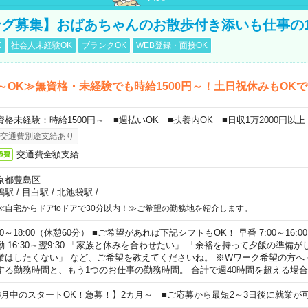
グ募集】おばあちゃんのお散歩付き添いも仕事の
K
社会人未経験OK
ブランクOK
WEB登録・面接OK
～OK≫無資格・未経験でも時給1500円～！土日祝休みもOK
資格未経験：時給1500円～ ■週払いOK ■扶養内OK ■日収1万2000円以上
交通費別途支給あり
交通費全額支給
通費
京都豊島区
鴨駅
/
目白駅
/
北池袋駅
/
…
≪自宅からドアtoドアで30分以内！≫ご希望の勤務地を紹介します。
00～18:00（休憩60分） ■ご希望があれば下記シフトもOK！ 早番 7:00～16:00 遅
勤 16:30～翌9:30 「家族と休みを合わせたい」 「余裕を持って夕飯の準備
業はしたくない」 など、ご希望を教えてくださいね。 ※Wワーク希望の方へ
する勤務時間と、もう1つのお仕事の勤務時間。 合計で週40時間を超える場
8月中のスタートOK！急募！】2カ月～ ■ご応募から最短2～3日後に就業が