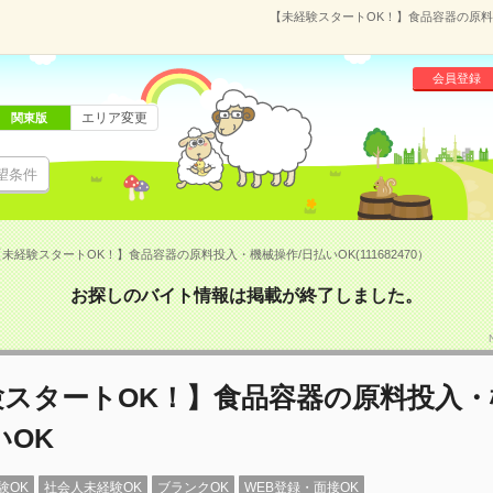
【未経験スタートOK！】食品容器の原料投入
会員登録
エリア変更
関東版
望条件
未経験スタートOK！】食品容器の原料投入・機械操作/日払いOK(111682470）
お探しのバイト情報は掲載が終了しました。
験スタートOK！】食品容器の原料投入・
いOK
験OK
社会人未経験OK
ブランクOK
WEB登録・面接OK