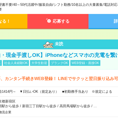
歴書不要
/
40～50代活躍中
/
服装自由
/
シフト勤務
/
10名以上の大量募集
/
電話対応
要
なる！
応募する
詳
未読
・現金手渡しOK】iPhoneなどスマホの充電を繋
K
社会人未経験OK
大学生歓迎
ブランクOK
WEB登録・面接OK
、カンタン手続きWEB登録！ LINEでサクッと翌日振り込み
給1414円～ ▼日払いOK（規定あり） ■初勤務手当あり ※規定による
京都新宿区
宿駅から徒歩
/
新宿三丁目駅から徒歩
/
高田馬場駅から徒歩
/
…
物流企業