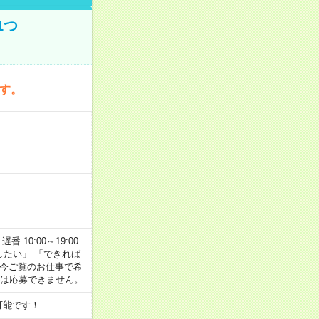
1つ
です。
番 10:00～19:00
がしたい」 「できれば
 今ご覧のお仕事で希
合は応募できません。
可能です！