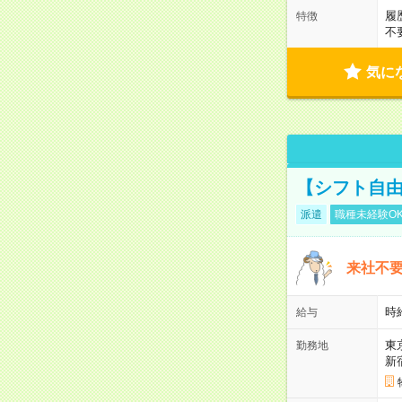
履
特徴
不
気に
【シフト自由
派遣
職種未経験O
来社不要
時
給与
東
勤務地
新