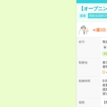
【オープニン
派遣
職種未経験O
≪週3日
無
給与
交
東
勤務地
巣
9:
勤務時間
夜
残
望
【
期間