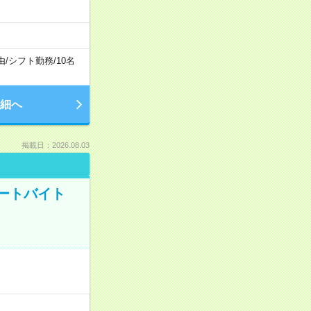
由
/
シフト勤務
/
10名
細へ
掲載日：2026.08.03
ートバイト