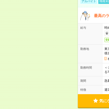
アルバイト
職種未
最高のラ
時
給与
交
東
勤務地
後
＜
勤務時間
る
急
期間
週
特徴
気に