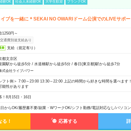
経験OK
社会人未経験OK
大学生歓迎
ブランクOK
イブを一緒に＊SEKAI NO OWARIドーム公演でのLIVEサポ
給1250円～
交通費別途支給あり
支給（規定有り）
通費
京都文京区
楽園駅から徒歩5分
/
水道橋駅から徒歩5分
/
春日(東京都)駅から徒歩7分
株式会社ライブパワー
シフト例＞ 7:00～23:00 13:30～22:00 上記の時間から好きな時間を選べま
可能性があります
募！8月15日・16日
1日からOK
/
履歴書不要
/
副業・WワークOK
/
シフト勤務
/
電話対応なし
/
パソコン
なる！
応募する
詳