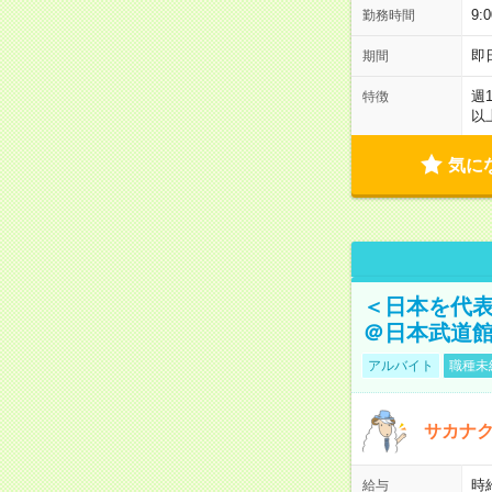
9:
勤務時間
即
期間
週
特徴
以
気に
＜日本を代
＠日本武道
アルバイト
職種未
サカナク
時
給与