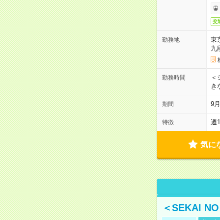
交
東
勤務地
九
＜シ
勤務時間
き
9
期間
週
特徴
気に
＜SEKAI 