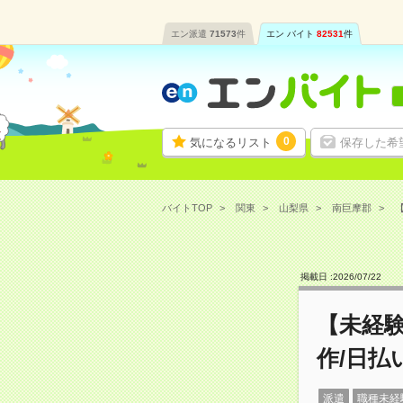
エン派遣
71573
件
エン バイト
82531
件
0
気になるリスト
保存した希
バイトTOP
関東
山梨県
南巨摩郡
【
掲載日 :
2026
/
07
/
22
【未経
作/日払
派遣
職種未経