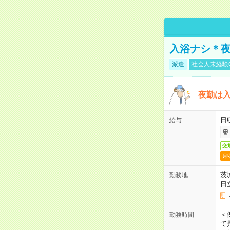
入浴ナシ＊夜
派遣
社会人未経験
夜勤は
日
給与
交
月
茨
勤務地
日
＜
勤務時間
て