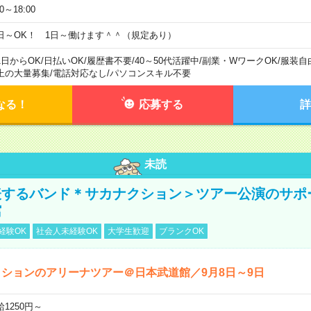
00～18:00
日～OK！ 1日～働けます＾＾（規定あり）
1日からOK
/
日払いOK
/
履歴書不要
/
40～50代活躍中
/
副業・WワークOK
/
服装自
上の大量募集
/
電話対応なし
/
パソコンスキル不要
なる！
応募する
詳
未読
表するバンド＊サカナクション＞ツアー公演のサポ
館
経験OK
社会人未経験OK
大学生歓迎
ブランクOK
ションのアリーナツアー＠日本武道館／9月8日～9日
給1250円～