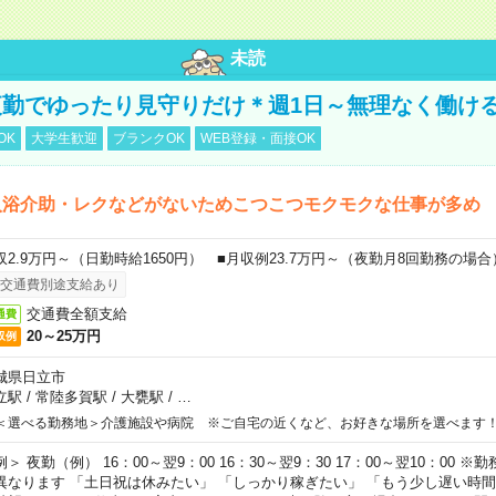
未読
勤でゆったり見守りだけ＊週1日～無理なく働け
OK
大学生歓迎
ブランクOK
WEB登録・面接OK
入浴介助・レクなどがないためこつこつモクモクな仕事が多め
収2.9万円～（日勤時給1650円） ■月収例23.7万円～（夜勤月8回勤務の場合
交通費別途支給あり
交通費全額支給
通費
20～25万円
収例
城県日立市
立駅
/
常陸多賀駅
/
大甕駅
/
…
＜選べる勤務地＞介護施設や病院 ※ご自宅の近くなど、お好きな場所を選べます
例＞ 夜勤（例） 16：00～翌9：00 16：30～翌9：30 17：00～翌10：00
異なります 「土日祝は休みたい」 「しっかり稼ぎたい」 「もう少し遅い時