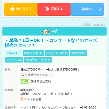
気になる！
応募する
詳細へ
掲載日：2026.08.07
未読
＜単発＊1日～OK！＞コンサートなどのグッズ
販売スタッフ＊
アルバイト
職種未経験OK
社会人未経験OK
大学生歓迎
ブランクOK
WEB登録・面接OK
日給1万5000円～ ■最大で日給2万8500円！
給与
交通費別途支給あり
交通費規定支給
交通費
横浜市西区
勤務地
横浜駅
/
みなとみらい駅
/
西横浜駅
/
…
イベント会場
＜シフト例＞ いろいろなシフトで働けます！ ■7:00-24:00
勤務時間