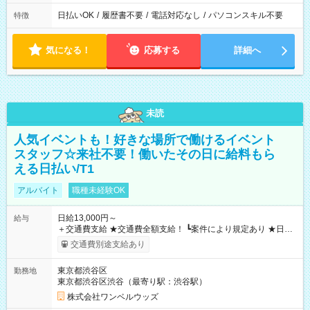
日払いOK
/
履歴書不要
/
電話対応なし
/
パソコンスキル不要
特徴
気になる！
応募する
詳細へ
未読
人気イベントも！好きな場所で働けるイベント
スタッフ☆来社不要！働いたその日に給料もら
える日払い/T1
アルバイト
職種未経験OK
日給13,000円～
給与
＋交通費支給 ★交通費全額支給！ ┗案件により規定あり ★日払
いOK！（規定あり） ┗働いたその日に現金GET♪ お仕事後はコ
交通費別途支給あり
ンビニATMから 日払い分を引き落とせます！ 【試用期間】試
用期間なし
東京都渋谷区
勤務地
東京都渋谷区渋谷（最寄り駅：渋谷駅）
株式会社ワンベルウッズ