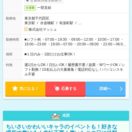
交通費別途支給あり
一部支給
交通費
東京都千代田区
勤務地
東京駅
/
水道橋駅
/
有楽町駅
/
…
株式会社マッシュ
■シフト例 ・07:00～19:30 ・09:00～12:00 ・10:00～17:00 ・
勤務時間
18:00～23:00 ・19:00～07:00 ・20:00～09:00 ・22:00～06:00
etc ★最短で3時間で5,120円のお仕事から 15時間で2万円近く稼
げるお仕事も！ ご希望のお時間に合わせてご紹介！ ※シフトは
■１日のみ・1回だけお仕事OK！
期間
現場によって異なります。 ※勿論、休憩時間はあるのでご安心
ください！
週1日からOK
/
日払いOK
/
履歴書不要
/
副業・WワークOK
/
シ
特徴
フト勤務
/
10名以上の大量募集
/
電話対応なし
/
パソコンスキ
ル不要
気になる！
応募する
詳細へ
未読
ちいさいかわいいキャラのイベントも！好きな