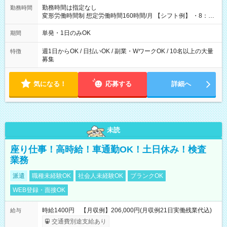
勤務時間は指定なし
勤務時間
変形労働時間制 想定労働時間160時間/月 【シフト例】 ・8：00
～21：00
単発・1日のみOK
期間
週1日からOK / 日払いOK / 副業・WワークOK / 10名以上の大量
特徴
募集
気になる！
応募する
詳細へ
未読
座り仕事！高時給！車通勤OK！土日休み！検査
業務
派遣
職種未経験OK
社会人未経験OK
ブランクOK
WEB登録・面接OK
時給1400円 【月収例】206,000円(月収例21日実働残業代込)
給与
交通費別途支給あり