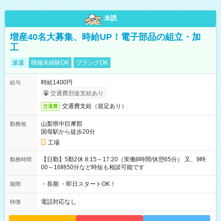
未読
増産40名大募集、時給UP！電子部品の組立・加
工
派遣
職種未経験OK
ブランクOK
時給1400円
給与
交通費別途支給あり
交通費支給（規定あり）
交通費
山梨県中巨摩郡
勤務地
国母駅から徒歩20分
工場
【日勤】5勤2休 8:15～17:20（実働8時間/休憩65分） 又、9時
勤務時間
00～16時50分など時短も相談可能です
・長期 ・即日スタートOK！
期間
電話対応なし
特徴