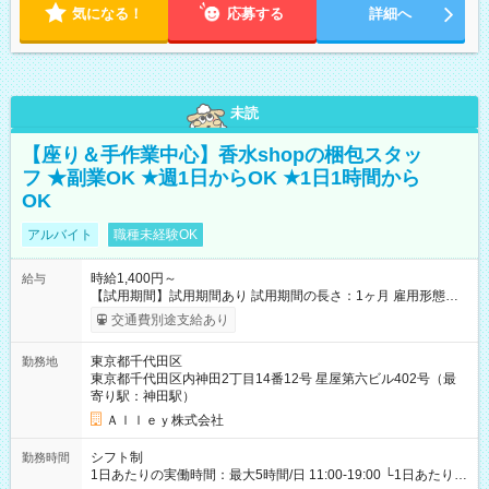
気になる！
応募する
詳細へ
未読
【座り＆手作業中心】香水shopの梱包スタッ
フ ★副業OK ★週1日からOK ★1日1時間から
OK
アルバイト
職種未経験OK
時給1,400円～
給与
【試用期間】試用期間あり 試用期間の長さ：1ヶ月 雇用形態、
給与は本採用時と同じです。
交通費別途支給あり
東京都千代田区
勤務地
東京都千代田区内神田2丁目14番12号 星屋第六ビル402号（最
寄り駅：神田駅）
Ａｌｌｅｙ株式会社
シフト制
勤務時間
1日あたりの実働時間：最大5時間/日 11:00-19:00 └1日あたりの