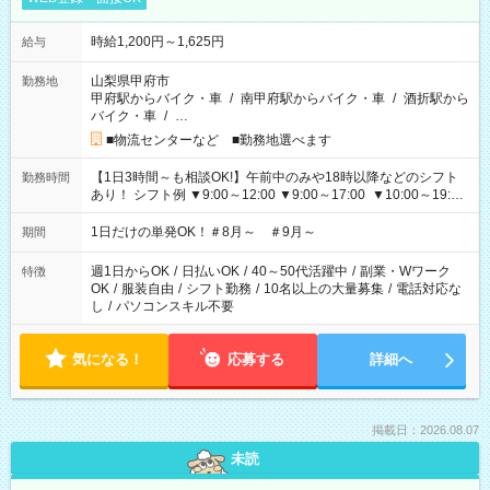
時給1,200円～1,625円
給与
山梨県甲府市
勤務地
甲府駅からバイク・車
/
南甲府駅からバイク・車
/
酒折駅から
バイク・車
/
…
■物流センターなど ■勤務地選べます
【1日3時間～も相談OK!】午前中のみや18時以降などのシフト
勤務時間
あり！ シフト例 ▼9:00～12:00 ▼9:00～17:00 ▼10:00～19:00
▼18:00～21:00
1日だけの単発OK！＃8月～ ＃9月～
期間
週1日からOK
/
日払いOK
/
40～50代活躍中
/
副業・Wワーク
特徴
OK
/
服装自由
/
シフト勤務
/
10名以上の大量募集
/
電話対応な
し
/
パソコンスキル不要
気になる！
応募する
詳細へ
掲載日：2026.08.07
未読