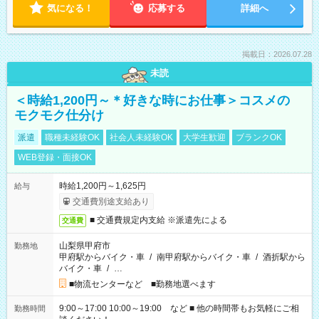
気になる！
応募する
詳細へ
掲載日：2026.07.28
未読
＜時給1,200円～＊好きな時にお仕事＞コスメの
モクモク仕分け
派遣
職種未経験OK
社会人未経験OK
大学生歓迎
ブランクOK
WEB登録・面接OK
時給1,200円～1,625円
給与
交通費別途支給あり
■ 交通費規定内支給 ※派遣先による
交通費
山梨県甲府市
勤務地
甲府駅からバイク・車
/
南甲府駅からバイク・車
/
酒折駅から
バイク・車
/
…
■物流センターなど ■勤務地選べます
9:00～17:00 10:00～19:00 など ■ 他の時間帯もお気軽にご相
勤務時間