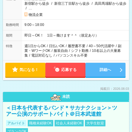
新宿駅から徒歩
/
新宿三丁目駅から徒歩
/
高田馬場駅から徒歩
/
…
物流企業
9:00～18:00
勤務時間
即日～OK！ 1日～働けます＾＾（規定あり）
期間
週1日からOK
/
日払いOK
/
履歴書不要
/
40～50代活躍中
/
副
特徴
業・WワークOK
/
服装自由
/
シフト勤務
/
10名以上の大量募
集
/
電話対応なし
/
パソコンスキル不要
気になる！
応募する
詳細へ
掲載日：2026.08.03
未読
＜日本を代表するバンド＊サカナクション＞ツ
アー公演のサポートバイト＠日本武道館
アルバイト
職種未経験OK
社会人未経験OK
大学生歓迎
ブランクOK