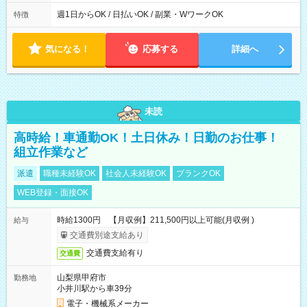
実働時間：1-5時間 └上記の時間帯内であれば、いつでも勤務可
能！ └平日・土曜日の中で、お好きな曜日でご勤務いただけま
週1日からOK / 日払いOK / 副業・WワークOK
特徴
す！ 【シフト例】 ・11:00～14:00 ・16:30～19:00 ・13:00～
18:00 などのように、自由な働き方が可能なお仕事です！
気になる！
応募する
詳細へ
未読
高時給！車通勤OK！土日休み！日勤のお仕事！
組立作業など
派遣
職種未経験OK
社会人未経験OK
ブランクOK
WEB登録・面接OK
時給1300円 【月収例】211,500円以上可能(月収例 )
給与
交通費別途支給あり
交通費支給有り
交通費
山梨県甲府市
勤務地
小井川駅から車39分
電子・機械系メーカー