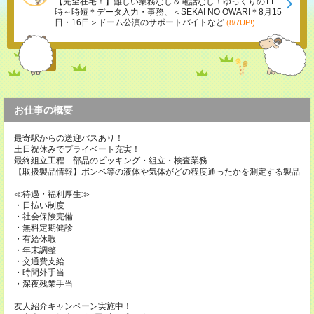
【完全在宅！】難しい業務なし＆電話なし！ゆっくりの11
時～時短＊データ入力・事務、＜SEKAI NO OWARI＊8月15
日・16日＞ドーム公演のサポートバイトなど
(8/7UP!)
お仕事の概要
最寄駅からの送迎バスあり！
土日祝休みでプライベート充実！
最終組立工程 部品のピッキング・組立・検査業務
【取扱製品情報】ボンベ等の液体や気体がどの程度通ったかを測定する製品
≪待遇・福利厚生≫
・日払い制度
・社会保険完備
・無料定期健診
・有給休暇
・年末調整
・交通費支給
・時間外手当
・深夜残業手当
友人紹介キャンペーン実施中！