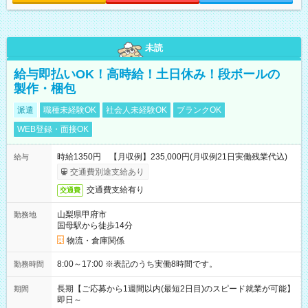
未読
給与即払いOK！高時給！土日休み！段ボールの
製作・梱包
派遣
職種未経験OK
社会人未経験OK
ブランクOK
WEB登録・面接OK
時給1350円 【月収例】235,000円(月収例21日実働残業代込)
給与
交通費別途支給あり
交通費支給有り
交通費
山梨県甲府市
勤務地
国母駅から徒歩14分
物流・倉庫関係
8:00～17:00 ※表記のうち実働8時間です。
勤務時間
長期【ご応募から1週間以内(最短2日目)のスピード就業が可能】
期間
即日～