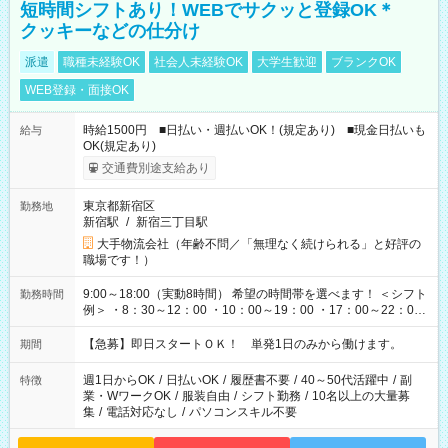
短時間シフトあり！WEBでサクッと登録OK＊
クッキーなどの仕分け
派遣
職種未経験OK
社会人未経験OK
大学生歓迎
ブランクOK
WEB登録・面接OK
時給1500円 ■日払い・週払いOK！(規定あり) ■現金日払いも
給与
OK(規定あり)
交通費別途支給あり
東京都新宿区
勤務地
新宿駅
/
新宿三丁目駅
大手物流会社（年齢不問／「無理なく続けられる」と好評の
職場です！）
9:00～18:00（実動8時間） 希望の時間帯を選べます！ ＜シフト
勤務時間
例＞ ・8：30～12：00 ・10：00～19：00 ・17：00～22：00
・13：00～22：00 ・22：00～翌6：00 など
【急募】即日スタートＯＫ！ 単発1日のみから働けます。
期間
週1日からOK
/
日払いOK
/
履歴書不要
/
40～50代活躍中
/
副
特徴
業・WワークOK
/
服装自由
/
シフト勤務
/
10名以上の大量募
集
/
電話対応なし
/
パソコンスキル不要