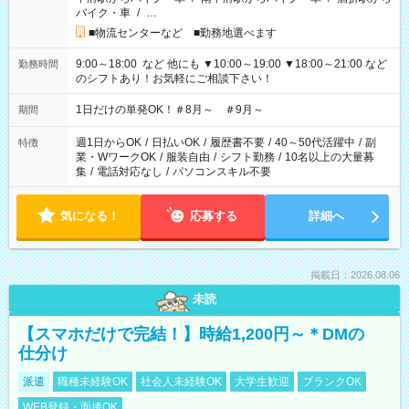
バイク・車
/
…
■物流センターなど ■勤務地選べます
9:00～18:00 など 他にも ▼10:00～19:00 ▼18:00～21:00 など
勤務時間
のシフトあり！お気軽にご相談下さい！
1日だけの単発OK！＃8月～ ＃9月～
期間
週1日からOK
/
日払いOK
/
履歴書不要
/
40～50代活躍中
/
副
特徴
業・WワークOK
/
服装自由
/
シフト勤務
/
10名以上の大量募
集
/
電話対応なし
/
パソコンスキル不要
気になる！
応募する
詳細へ
掲載日：2026.08.06
未読
【スマホだけで完結！】時給1,200円～＊DMの
仕分け
派遣
職種未経験OK
社会人未経験OK
大学生歓迎
ブランクOK
WEB登録・面接OK