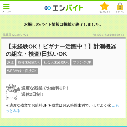
0
メニュー
気になる！
ログイン
お探しのバイト情報は掲載が終了しました。
掲載日 :2026
/
07
/
21
No.SGSIY15155680-T3
【未経験OK！ビギナー活躍中！】計測機器
の組立・検査/日払いOK
派遣
職種未経験OK
社会人未経験OK
ブランクOK
WEB登録・面接OK
適度な残業でお給料UP！
週休2日制！
≪適度な残業でお給料UP≫残業は月20時間未満で、ほどよく稼
...も
っとみる