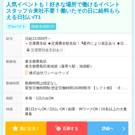
人気イベントも！好きな場所で働けるイベント
スタッフ☆来社不要！働いたその日に給料もら
える日払い/T1
アルバイト
職種未経験OK
日給13,000円～
給与
＋交通費支給 ★交通費全額支給！ ┗案件により規定あり ★日払
いOK！（規定あり） ┗働いたその日に現金GET♪ お仕事後はコ
交通費別途支給あり
ンビニATMから 日払い分を引き落とせます！ 【試用期間】試
用期間なし
東京都豊島区
勤務地
東京都豊島区南池袋（最寄り駅：池袋駅）
株式会社ワンベルウッズ
勤務時間は指定なし
勤務時間
変形労働時間制 想定労働時間160時間/月 【シフト例】 ・8：00
～21：00
単発・1日のみOK
期間
週1日からOK / 日払いOK / 副業・WワークOK / 10名以上の大量
特徴
募集
気になる！
応募する
詳細へ