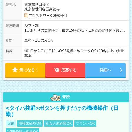
東京都世田谷区
勤務地
東京都世田谷区豪徳寺
アシストワーク株式会社
シフト制
勤務時間
1日あたりの実働時間：最大15時間/日 ＜1週間の勤務例＞週3回
勤務 勤務：月・水・金 休み：火・木・土・日 好きな時にお仕事
可能です！ ※1日あたりの最大実働時間は日勤、夜勤共に勤務し
単発・1日のみOK
期間
た時間になります。
週1日からOK / 日払いOK / 副業・WワークOK / 10名以上の大量
特徴
募集
気になる！
応募する
詳細へ
未読
<タイパ抜群>ボタンを押すだけの機械操作（日
勤）
派遣
職種未経験OK
社会人未経験OK
ブランクOK
WEB登録・面接OK