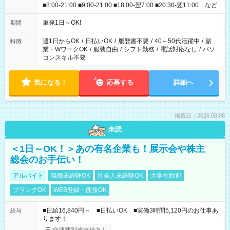
■8:00-21:00 ■9:00-21:00 ■18:00-翌7:00 ■20:30-翌11:00 など
単発1日～OK!
期間
週1日からOK
/
日払いOK
/
履歴書不要
/
40～50代活躍中
/
副
特徴
業・WワークOK
/
服装自由
/
シフト勤務
/
電話対応なし
/
パソ
コンスキル不要
気になる！
応募する
詳細へ
掲載日：2026.08.08
未読
＜1日～OK！＞あの有名企業も！展示会や株主
総会のお手伝い！
アルバイト
職種未経験OK
社会人未経験OK
大学生歓迎
ブランクOK
WEB登録・面接OK
■日給16,840円～ ■日払いOK ■実働3時間5,120円のお仕事あ
給与
ります！