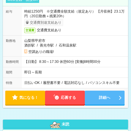
時給1250円 ※交通費全額支給（規定あり） 【月収例】23.1万
給与
円（20日勤務＋残業20h）
交通費別途支給あり
交通費支給あり
交通費
山梨県甲府市
勤務地
酒折駅
/
善光寺駅
/
石和温泉駅
空調ありの職場!
【日勤】 8:30～17:30 休憩60分 [実働]8時間00分
勤務時間
即日～長期
期間
日払いOK
/
履歴書不要
/
電話対応なし
/
パソコンスキル不要
特徴
気になる！
応募する
詳細へ
未読