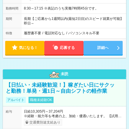
8:30～17:15 ※表記のうち実働7時間45分です。
勤務時間
長期【ご応募から1週間以内(最短2日目)のスピード就業が可能】
期間
即日～
履歴書不要
/
電話対応なし
/
パソコンスキル不要
特徴
気になる！
応募する
詳細へ
未読
【日払い・未経験歓迎！】稼ぎたい日にサクッ
と勤務！単発・週1日～自由シフトの軽作業
アルバイト
職種未経験OK
日給10,305円～37,204円
給与
※経験・能力等を考慮の上、加給・優遇いたします。 【試用期
間】試用期間なし
交通費別途支給あり