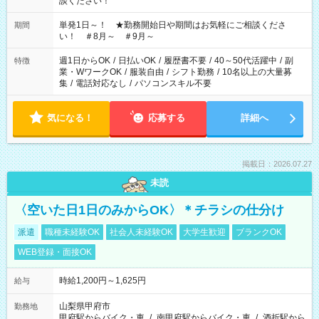
談ください！
単発1日～！ ★勤務開始日や期間はお気軽にご相談くださ
期間
い！ ＃8月～ ＃9月～
週1日からOK
/
日払いOK
/
履歴書不要
/
40～50代活躍中
/
副
特徴
業・WワークOK
/
服装自由
/
シフト勤務
/
10名以上の大量募
集
/
電話対応なし
/
パソコンスキル不要
気になる！
応募する
詳細へ
掲載日：2026.07.27
未読
〈空いた日1日のみからOK〉＊チラシの仕分け
派遣
職種未経験OK
社会人未経験OK
大学生歓迎
ブランクOK
WEB登録・面接OK
時給1,200円～1,625円
給与
山梨県甲府市
勤務地
甲府駅からバイク・車
/
南甲府駅からバイク・車
/
酒折駅から