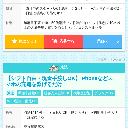
と休みを合わせたい」 「余裕を持って夕飯の準備がしたい」
「できれば残業はしたくない」 など、ご希望を教えてください
【8月中のスタートOK！急募！】2カ月～ ■ご応募から最短2～
期間
ね。 ※Wワーク希望の方へ 今ご覧のお仕事で希望する勤務時間
3日後に就業が可能です！
と、もう1つのお仕事の勤務時間。 合計で週40時間を超える場
合は応募できません。
履歴書不要
/
40～50代活躍中
/
服装自由
/
シフト勤務
/
10名以
特徴
上の大量募集
/
電話対応なし
/
パソコンスキル不要
気になる！
応募する
詳細へ
掲載日：2026.08.07
未読
【シフト自由・現金手渡しOK】iPhoneなどス
マホの充電を繋げるだけ！
派遣
職種未経験OK
社会人未経験OK
大学生歓迎
ブランクOK
WEB登録・面接OK
時給1414円～ ▼日払いOK（規定あり） ■初勤務手当あり
給与
※規定による
東京都新宿区
勤務地