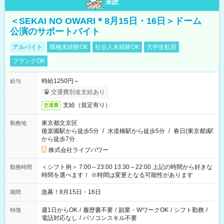
未読
＜SEKAI NO OWARI＊8月15日・16日＞ドーム
公演のサポートバイト
アルバイト
職種未経験OK
社会人未経験OK
大学生歓迎
ブランクOK
時給1250円～
給与
交通費別途支給あり
支給（規定有り）
交通費
東京都文京区
勤務地
後楽園駅から徒歩5分
/
水道橋駅から徒歩5分
/
春日(東京都)駅
から徒歩7分
株式会社ライブパワー
＜シフト例＞ 7:00～23:00 13:30～22:00 上記の時間から好きな
勤務時間
時間を選べます！ ※時間は変更となる可能性があります
急募！8月15日・16日
期間
週1日からOK
/
履歴書不要
/
副業・WワークOK
/
シフト勤務
/
特徴
電話対応なし
/
パソコンスキル不要