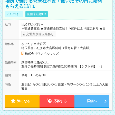
場所で働ける☆来社不要！働いたその日に給料
もらえる◎/T1
アルバイト
職種未経験OK
日給13,000円～
給与
＋交通費支給 ★交通費全額支給！ ┗案件により規定あり ★日払
いOK！（規定あり） ┗働いたその日に現金GET♪ お仕事後はコ
交通費別途支給あり
ンビニATMから 日払い分を引き落とせます！ 【試用期間】試
用期間なし
さいたま市大宮区
勤務地
埼玉県さいたま市大宮区錦町（最寄り駅：大宮駅）
株式会社ワンベルウッズ
勤務時間は指定なし
勤務時間
変形労働時間制 想定労働時間160時間/月 【シフト例】 ・8：00
～21：00
単発・1日のみOK
期間
週1日からOK / 日払いOK / 副業・WワークOK / 10名以上の大量
特徴
募集
気になる！
応募する
詳細へ