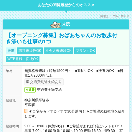
あなたの閲覧履歴からのオススメ
掲載日：2026.08.08
未読
【オープニング募集】おばあちゃんのお散歩付
き添いも仕事の1つ
派遣
職種未経験OK
社会人未経験OK
ブランクOK
WEB登録・面接OK
無資格未経験：時給1500円～ ■週払いOK ■扶養内OK ■日
給与
収1万2000円以上
交通費別途支給あり
交通費全額支給
交通費
神奈川県平塚市
勤務地
平塚駅
≪自宅からドアtoドアで30分以内！≫ご希望の勤務地を紹介
します。
9:00～18:00（休憩60分） ■ご希望があれば下記シフトもOK！
勤務時間
早番 7:00～16:00 遅番 10:00～19:00 夜勤 16:30～翌9:30 「家族