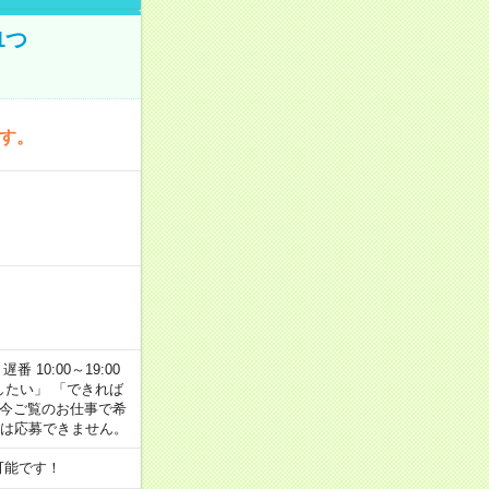
1つ
です。
番 10:00～19:00
がしたい」 「できれば
 今ご覧のお仕事で希
合は応募できません。
可能です！