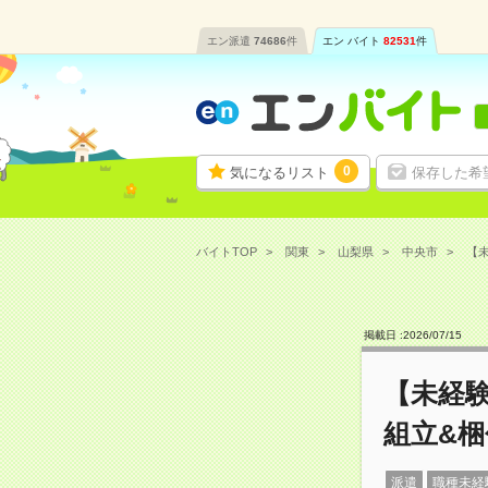
エン派遣
74686
件
エン バイト
82531
件
0
気になるリスト
保存した希
バイトTOP
関東
山梨県
中央市
【未
掲載日 :
2026
/
07
/
15
【未経
組立&梱
派遣
職種未経