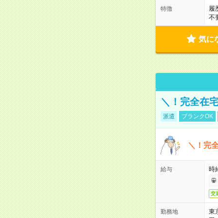
履
特徴
不
気に
＼！完全在宅
派遣
ブランクOK
＼！完全
時
給与
交
東
勤務地