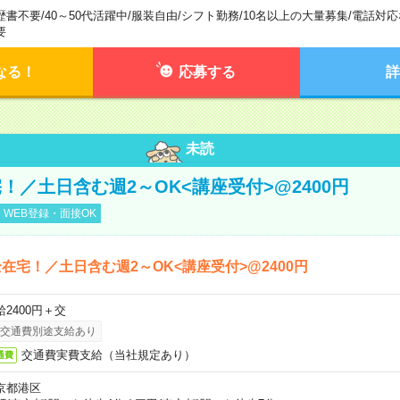
歴書不要
/
40～50代活躍中
/
服装自由
/
シフト勤務
/
10名以上の大量募集
/
電話対応
要
なる！
応募する
詳
未読
！／土日含む週2～OK<講座受付>@2400円
WEB登録・面接OK
在宅！／土日含む週2～OK<講座受付>@2400円
給2400円＋交
交通費別途支給あり
交通費実費支給（当社規定あり）
通費
京都港区