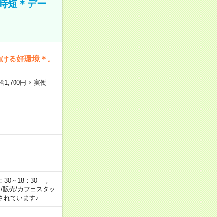
時短＊デー
働ける好環境＊。
,700円 × 実働
：30～18：30 。
付/販売/カフェスタッ
されています♪