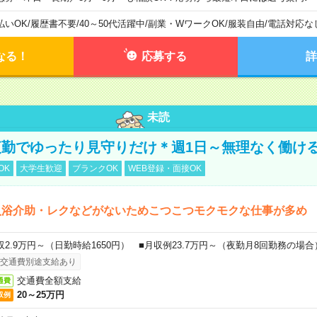
払いOK
/
履歴書不要
/
40～50代活躍中
/
副業・WワークOK
/
服装自由
/
電話対応な
なる！
応募する
詳
未読
勤でゆったり見守りだけ＊週1日～無理なく働け
OK
大学生歓迎
ブランクOK
WEB登録・面接OK
入浴介助・レクなどがないためこつこつモクモクな仕事が多め
収2.9万円～（日勤時給1650円） ■月収例23.7万円～（夜勤月8回勤務の場合
交通費別途支給あり
交通費全額支給
通費
20～25万円
収例