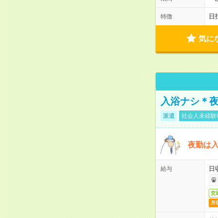
日
特徴
気に
入浴ナシ＊夜
派遣
社会人未経験
夜勤は
日
給与
交
月