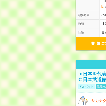
田
8:
勤務時間
【
期間
履
特徴
気に
＜日本を代
＠日本武道
アルバイト
職種未
サカナク