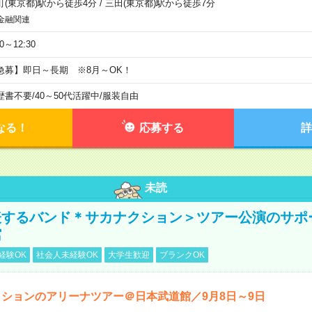
町(東京都)駅から徒歩4分
/
三田(東京都)駅から徒歩7分
金融関連
30～12:30
急募】即日～長期 ※8月～OK！
歴書不要
/
40～50代活躍中
/
服装自由
なる！
応募する
詳
未読
表するバンド＊サカナクション＞ツアー公演のサポ
館
経験OK
社会人未経験OK
大学生歓迎
ブランクOK
ションのアリーナツアー＠日本武道館／9月8日～9日