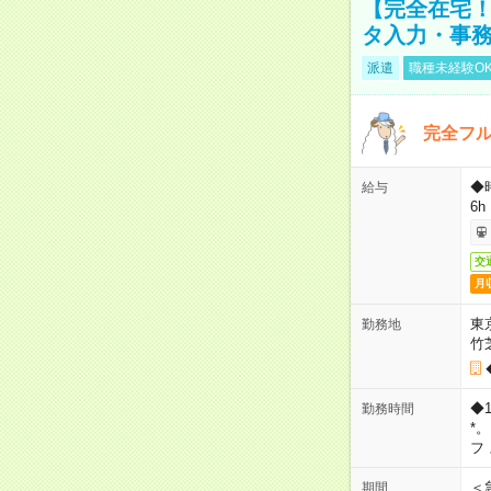
【完全在宅！
タ入力・事
派遣
職種未経験O
完全フ
◆
給与
6h
交
月
東
勤務地
竹
◆
勤務時間
*
フ
＜
期間