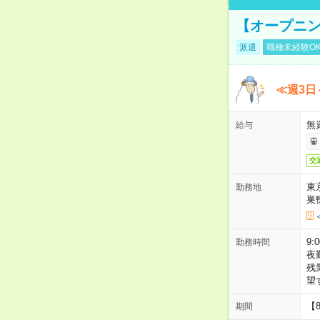
【オープニン
派遣
職種未経験O
≪週3日
無
給与
交
東
勤務地
巣
9:
勤務時間
夜
残
望
【
期間