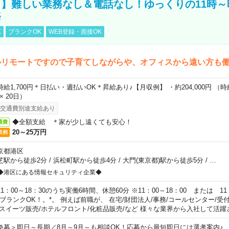
】難しい業務なし＆電話なし！ゆっくりの11時～
務
K
ブランクOK
WEB登録・面接OK
ルリモートですので子育てしながらや、オフィスから遠い方も
時給1,700円＊日払い・週払いOK＊昇給あり♪【月収例】 ・約204,000円 （時給1
 × 20日）
交通費別途支給あり
◆全額支給 ＊家が少し遠くても安心！
通費
20～25万円
収例
京都港区
芝駅から徒歩2分
/
浜松町駅から徒歩4分
/
大門(東京都)駅から徒歩5分
/
…
◆港区にある情報セキュリティ企業◆
11：00～18：30のうち実働6時間、休憩60分 ※11：00～18：00 または 11
。ブランクOK！。*。 例えば前職が、 在宅/財団法人/事務/コールセンター/受
 スイーツ販売/ホテルフロント/化粧品販売/など 様々な業界から入社して活躍
急募＞即日～長期／8月～9月～も相談OK！応募から最短即日には選考案内♪