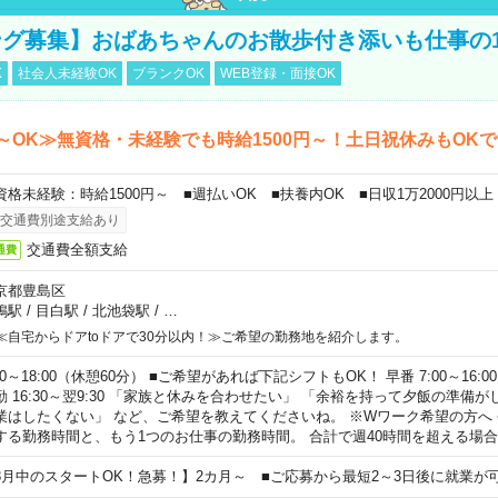
グ募集】おばあちゃんのお散歩付き添いも仕事の
K
社会人未経験OK
ブランクOK
WEB登録・面接OK
～OK≫無資格・未経験でも時給1500円～！土日祝休みもOK
資格未経験：時給1500円～ ■週払いOK ■扶養内OK ■日収1万2000円以上
交通費別途支給あり
交通費全額支給
通費
京都豊島区
鴨駅
/
目白駅
/
北池袋駅
/
…
≪自宅からドアtoドアで30分以内！≫ご希望の勤務地を紹介します。
00～18:00（休憩60分） ■ご希望があれば下記シフトもOK！ 早番 7:00～16:00 遅
勤 16:30～翌9:30 「家族と休みを合わせたい」 「余裕を持って夕飯の準備
業はしたくない」 など、ご希望を教えてくださいね。 ※Wワーク希望の方へ
する勤務時間と、もう1つのお仕事の勤務時間。 合計で週40時間を超える場
8月中のスタートOK！急募！】2カ月～ ■ご応募から最短2～3日後に就業が