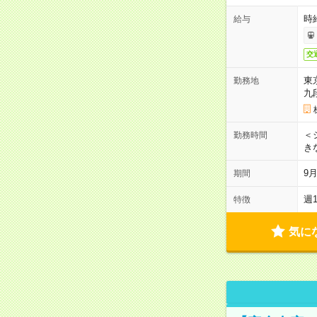
時
給与
交
東
勤務地
九
＜シ
勤務時間
き
9
期間
週
特徴
気に