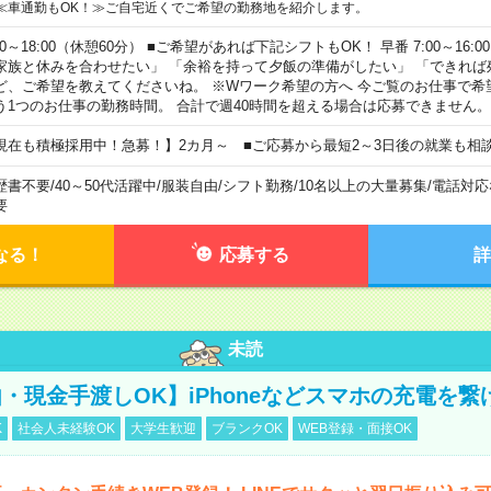
≪車通勤もOK！≫ご自宅近くでご希望の勤務地を紹介します。
00～18:00（休憩60分） ■ご希望があれば下記シフトもOK！ 早番 7:00～16:00 遅
家族と休みを合わせたい」 「余裕を持って夕飯の準備がしたい」 「できれば
ど、ご希望を教えてくださいね。 ※Wワーク希望の方へ 今ご覧のお仕事で希
う1つのお仕事の勤務時間。 合計で週40時間を超える場合は応募できません。
現在も積極採用中！急募！】2カ月～ ■ご応募から最短2～3日後の就業も相
歴書不要
/
40～50代活躍中
/
服装自由
/
シフト勤務
/
10名以上の大量募集
/
電話対応
要
なる！
応募する
詳
未読
・現金手渡しOK】iPhoneなどスマホの充電を繋
K
社会人未経験OK
大学生歓迎
ブランクOK
WEB登録・面接OK