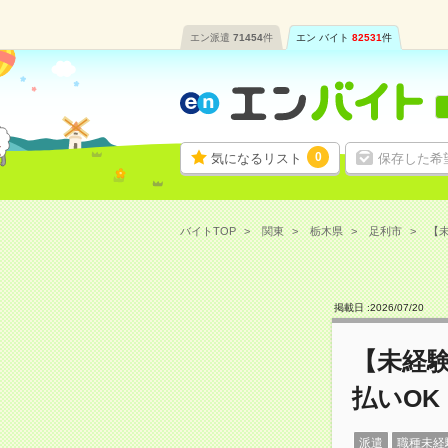
エン派遣
71454
件
エン バイト
82531
件
0
気になるリスト
保存した希
バイトTOP
関東
栃木県
足利市
【未
掲載日 :
2026
/
07
/
20
【未経験
払いOK
派遣
職種未経