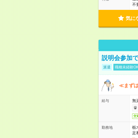
不
気に
説明会参加で
派遣
職種未経験O
≪まずは
無
給与
交
栃
勤務地
足