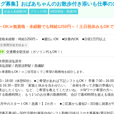
グ募集】おばあちゃんのお散歩付き添いも仕事の
K
社会人未経験OK
ブランクOK
WEB登録・面接OK
～OK≫無資格・未経験でも時給1250円～！土日祝休みもOK
資格未経験：時給1250円～ ■週払いOK ■扶養内OK ■日収1万円以上
交通費別途支給あり
交通費全額支給（ガソリン代もOK！）
通費
木県那須塩原市
須塩原駅
/
西那須野駅
/
黒磯駅
≪車通勤もOK！≫ご自宅近くでご希望の勤務地を紹介します。
00～18:00（休憩60分） ■ご希望があれば下記シフトもOK！ 早番 7:00～16:00 遅
勤 16:30～翌9:30 「家族と休みを合わせたい」 「余裕を持って夕飯の準備
業はしたくない」 など、ご希望を教えてくださいね。 ※Wワーク希望の方へ
する勤務時間と、もう1つのお仕事の勤務時間。 合計で週40時間を超える場
8月中のスタートOK！急募！】2カ月～ ■ご応募から最短2～3日後に就業が
歴書不要
/
40～50代活躍中
/
服装自由
/
シフト勤務
/
10名以上の大量募集
/
電話対応