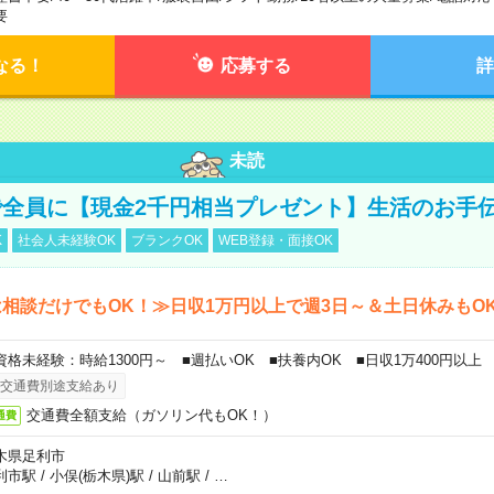
要
なる！
応募する
詳
未読
全員に【現金2千円相当プレゼント】生活のお手
K
社会人未経験OK
ブランクOK
WEB登録・面接OK
相談だけでもOK！≫日収1万円以上で週3日～＆土日休みもO
資格未経験：時給1300円～ ■週払いOK ■扶養内OK ■日収1万400円以上
交通費別途支給あり
交通費全額支給（ガソリン代もOK！）
通費
木県足利市
利市駅
/
小俣(栃木県)駅
/
山前駅
/
…