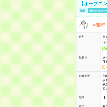
【オープニン
派遣
職種未経験O
≪週2日
無
給与
交
栃
勤務地
那
9:
勤務時間
夜
残
望
【
期間
履
特徴