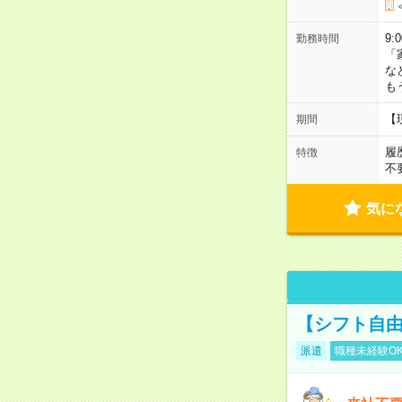
9:
勤務時間
「
な
も
【
期間
履
特徴
不
気に
【シフト自由
派遣
職種未経験O