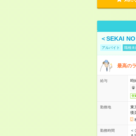
＜SEKAI 
アルバイト
職種未
最高のラ
時
給与
交
東
勤務地
後
＜
勤務時間
る