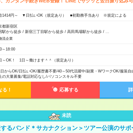
、カンタン手続きWEB登録！ LINEでサクッと翌日振り込み
給1414円～ ▼日払いOK（規定あり） ■初勤務手当あり ※規定による
京都新宿区
宿駅から徒歩
/
新宿三丁目駅から徒歩
/
高田馬場駅から徒歩
/
…
物流企業
00～18:00
日～OK！ 1日～働けます＾＾（規定あり）
1日からOK
/
日払いOK
/
履歴書不要
/
40～50代活躍中
/
副業・WワークOK
/
服装自
上の大量募集
/
電話対応なし
/
パソコンスキル不要
なる！
応募する
詳
未読
表するバンド＊サカナクション＞ツアー公演のサポ