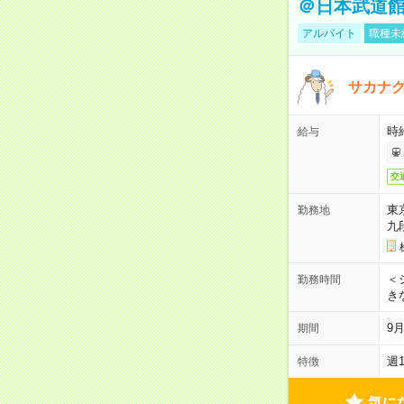
＠日本武道
アルバイト
職種未
サカナク
時
給与
交
東
勤務地
九
＜シ
勤務時間
き
9
期間
週
特徴
気に