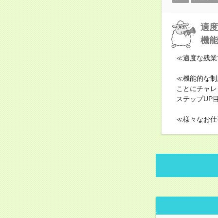
適度
機能
≪適度な残業
≪機能的な制
ことにチャレ
ステップUP
≪様々なお仕