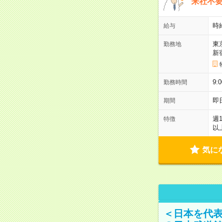
来社不要
時
給与
東
勤務地
新
9:
勤務時間
即
期間
週
特徴
以
気に
＜日本を代