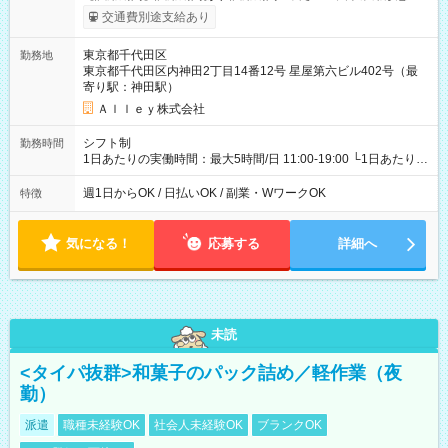
給与は本採用時と同じです。
交通費別途支給あり
東京都千代田区
勤務地
東京都千代田区内神田2丁目14番12号 星屋第六ビル402号（最
寄り駅：神田駅）
Ａｌｌｅｙ株式会社
シフト制
勤務時間
1日あたりの実働時間：最大5時間/日 11:00-19:00 └1日あたりの
実働時間：1-5時間 └上記の時間帯内であれば、いつでも勤務可
能！ └平日・土曜日の中で、お好きな曜日でご勤務いただけま
週1日からOK / 日払いOK / 副業・WワークOK
特徴
す！ 【シフト例】 ・11:00～14:00 ・16:30～19:00 ・13:00～
18:00 などのように、自由な働き方が可能なお仕事です！
気になる！
応募する
詳細へ
未読
<タイパ抜群>和菓子のパック詰め／軽作業（夜
勤）
派遣
職種未経験OK
社会人未経験OK
ブランクOK