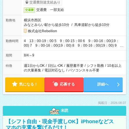
交通費別途支給あり
交通費 一部支給
交通費
横浜市西区
勤務地
みなとみらい駅から徒歩10分
/
馬車道駅から徒歩10分
株式会社Rebellion
4 13：00-19：00 5 9：00-15：00 6 9：00-16：00(19：
勤務時間
00) 7 9：00-16：00(19：00) 8 9：00-16：00(19：00) 9
9：00-16：00(19：00)
8/4～9
期間
週1日からOK
/
日払いOK
/
履歴書不要
/
シフト勤務
/
10名以上
特徴
の大量募集
/
電話対応なし
/
パソコンスキル不要
気になる！
応募する
詳細へ
掲載日：2026.08.07
未読
【シフト自由・現金手渡しOK】iPhoneなどス
マホの充電を繋げるだけ！