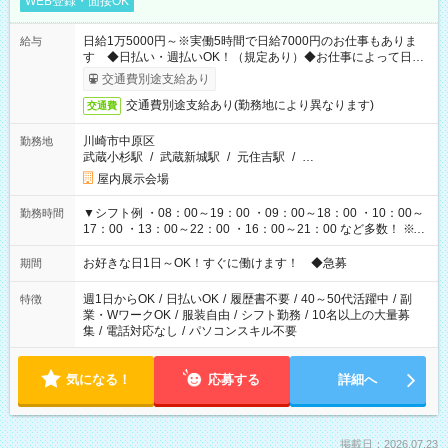
WEB登録・面接OK
日給1万5000円～※実働5時間で日給7000円のお仕事もありま
給与
す ◆日払い・週払いOK！（規定あり）◆お仕事によって日給
も異なります
交通費別途支給あり
交通費別途支給あり(勤務地により異なります)
交通費
川崎市中原区
勤務地
武蔵小杉駅
/
武蔵新城駅
/
元住吉駅
/
…
屋内展示会場
▼シフト例 ・08：00～19：00 ・09：00～18：00 ・10：00～
勤務時間
17：00 ・13：00～22：00 ・16：00～21：00 など多数！ ※お
仕事により勤務時間が異なります
お好きな日1日～OK！すぐに働けます！ ◆急募
期間
週1日からOK
/
日払いOK
/
履歴書不要
/
40～50代活躍中
/
副
特徴
業・WワークOK
/
服装自由
/
シフト勤務
/
10名以上の大量募
集
/
電話対応なし
/
パソコンスキル不要
気になる！
応募する
詳細へ
掲載日：2026.07.23