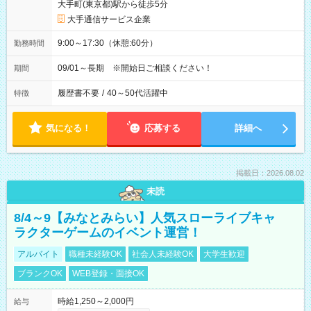
大手町(東京都)駅から徒歩5分
大手通信サービス企業
9:00～17:30（休憩:60分）
勤務時間
09/01～長期 ※開始日ご相談ください！
期間
履歴書不要
/
40～50代活躍中
特徴
気になる！
応募する
詳細へ
掲載日：2026.08.02
未読
8/4～9【みなとみらい】人気スローライブキャ
ラクターゲームのイベント運営！
アルバイト
職種未経験OK
社会人未経験OK
大学生歓迎
ブランクOK
WEB登録・面接OK
時給1,250～2,000円
給与