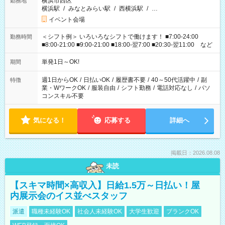
横浜市西区
勤務地
横浜駅
/
みなとみらい駅
/
西横浜駅
/
…
イベント会場
＜シフト例＞ いろいろなシフトで働けます！ ■7:00-24:00
勤務時間
■8:00-21:00 ■9:00-21:00 ■18:00-翌7:00 ■20:30-翌11:00 など
単発1日～OK!
期間
週1日からOK
/
日払いOK
/
履歴書不要
/
40～50代活躍中
/
副
特徴
業・WワークOK
/
服装自由
/
シフト勤務
/
電話対応なし
/
パソ
コンスキル不要
気になる！
応募する
詳細へ
掲載日：2026.08.08
未読
【スキマ時間×高収入】日給1.5万～日払い！屋
内展示会のイス並べスタッフ
派遣
職種未経験OK
社会人未経験OK
大学生歓迎
ブランクOK