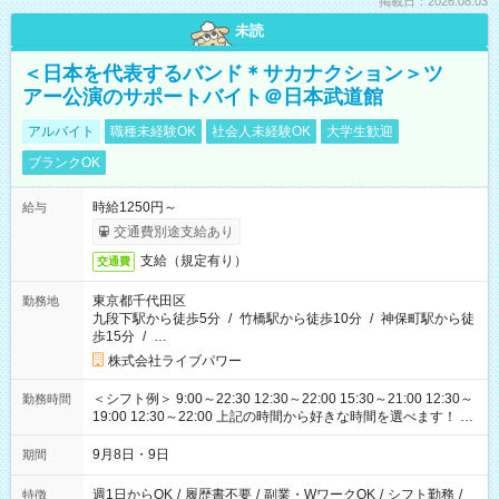
掲載日：2026.08.03
未読
＜日本を代表するバンド＊サカナクション＞ツ
アー公演のサポートバイト＠日本武道館
アルバイト
職種未経験OK
社会人未経験OK
大学生歓迎
ブランクOK
時給1250円～
給与
交通費別途支給あり
支給（規定有り）
交通費
東京都千代田区
勤務地
九段下駅から徒歩5分
/
竹橋駅から徒歩10分
/
神保町駅から徒
歩15分
/
…
株式会社ライブパワー
＜シフト例＞ 9:00～22:30 12:30～22:00 15:30～21:00 12:30～
勤務時間
19:00 12:30～22:00 上記の時間から好きな時間を選べます！ ※
時間は変更となる可能性があります
9月8日・9日
期間
週1日からOK
/
履歴書不要
/
副業・WワークOK
/
シフト勤務
/
特徴