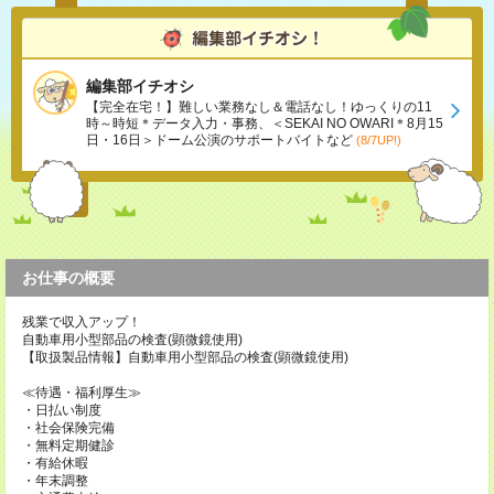
編集部イチオシ
【完全在宅！】難しい業務なし＆電話なし！ゆっくりの11
時～時短＊データ入力・事務、＜SEKAI NO OWARI＊8月15
日・16日＞ドーム公演のサポートバイトなど
(8/7UP!)
お仕事の概要
残業で収入アップ！
自動車用小型部品の検査(顕微鏡使用)
【取扱製品情報】自動車用小型部品の検査(顕微鏡使用)
≪待遇・福利厚生≫
・日払い制度
・社会保険完備
・無料定期健診
・有給休暇
・年末調整