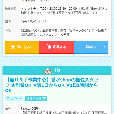
株式会社ライブパワー
＜シフト例＞ 7:00～23:00 13:30～22:00 上記の時間から好きな
勤務時間
時間を選べます！ ※時間は変更となる可能性があります
急募！8月15日・16日
期間
週1日からOK
/
履歴書不要
/
副業・WワークOK
/
シフト勤務
/
特徴
電話対応なし
/
パソコンスキル不要
気になる！
応募する
詳細へ
未読
【座り＆手作業中心】香水shopの梱包スタッ
フ ★副業OK ★週1日からOK ★1日1時間から
OK
アルバイト
職種未経験OK
時給1,400円～
給与
【試用期間】試用期間あり 試用期間の長さ：1ヶ月 雇用形態、