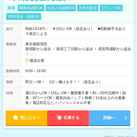
派遣
職種未経験OK
社会人未経験OK
大学生歓迎
ブランクOK
WEB登録・面接OK
時給1414円～ ▼日払いOK（規定あり） ■初勤務手当あり
給与
※規定による
東京都新宿区
勤務地
新宿駅から徒歩
/
新宿三丁目駅から徒歩
/
高田馬場駅から徒歩
/
…
物流企業
9:00～18:00
勤務時間
即日～OK！ 1日～働けます＾＾（規定あり）
期間
週1日からOK
/
日払いOK
/
履歴書不要
/
40～50代活躍中
/
副
特徴
業・WワークOK
/
服装自由
/
シフト勤務
/
10名以上の大量募
集
/
電話対応なし
/
パソコンスキル不要
気になる！
応募する
詳細へ