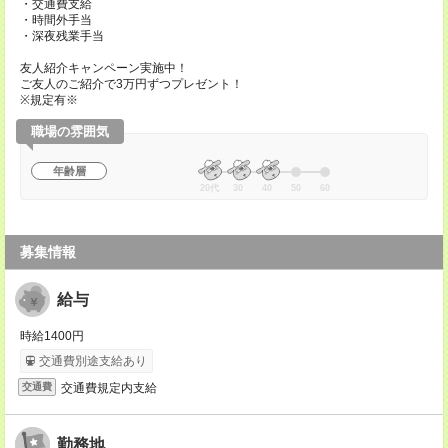
・交通費支給
・時間外手当
・深夜残業手当
友人紹介キャンペーン実施中！
ご友人のご紹介で3万円ずつプレゼント！
※規定有※
職場の雰囲気
年齢層
20代
30
40
50
60
募集情報
給与
時給1400円
交通費別途支給あり
交通費規定内支給
交通費
勤務地