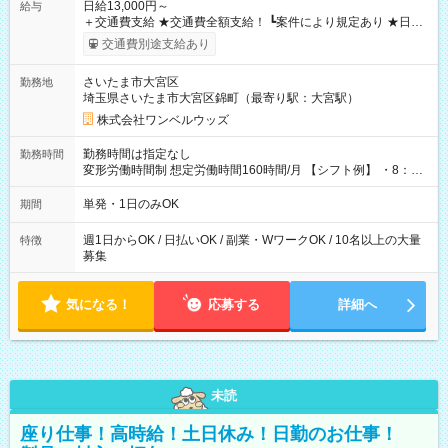
日給13,000円～
給与
＋交通費支給 ★交通費全額支給！ ┗案件により規定あり ★日払
いOK！（規定あり） ┗働いたその日に現金GET♪ お仕事後はコ
交通費別途支給あり
ンビニATMから 日払い分を引き落とせます！ 【試用期間】試
用期間なし
さいたま市大宮区
勤務地
埼玉県さいたま市大宮区錦町（最寄り駅：大宮駅）
株式会社ワンベルウッズ
勤務時間は指定なし
勤務時間
変形労働時間制 想定労働時間160時間/月 【シフト例】 ・8：00
～21：00
単発・1日のみOK
期間
週1日からOK / 日払いOK / 副業・WワークOK / 10名以上の大量
特徴
募集
気になる！
応募する
詳細へ
未読
座り仕事！高時給！土日休み！日勤のお仕事！