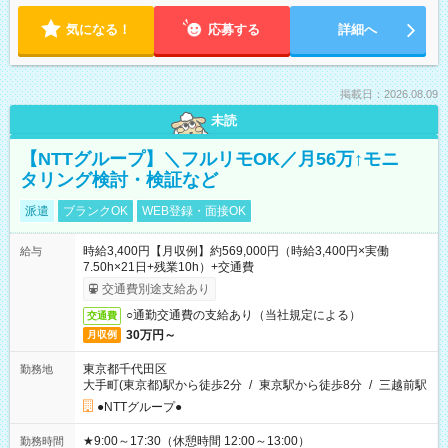
気になる！
応募する
詳細へ
掲載日：2026.08.09
未読
【NTTグループ】＼フルリモOK／月56万↑モニ
タリング検討・検証など
派遣
ブランクOK
WEB登録・面接OK
時給3,400円【月収例】約569,000円（時給3,400円×実働
給与
7.50h×21日+残業10h）+交通費
交通費別途支給あり
○通勤交通費の支給あり（当社規定による）
交通費
30万円～
月収例
東京都千代田区
勤務地
大手町(東京都)駅から徒歩2分
/
東京駅から徒歩8分
/
三越前駅
●NTTグループ●
★9:00～17:30（休憩時間 12:00～13:00）
勤務時間