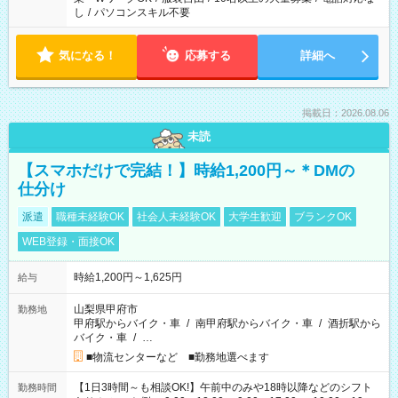
し
/
パソコンスキル不要
気になる！
応募する
詳細へ
掲載日：2026.08.06
未読
【スマホだけで完結！】時給1,200円～＊DMの
仕分け
派遣
職種未経験OK
社会人未経験OK
大学生歓迎
ブランクOK
WEB登録・面接OK
時給1,200円～1,625円
給与
山梨県甲府市
勤務地
甲府駅からバイク・車
/
南甲府駅からバイク・車
/
酒折駅から
バイク・車
/
…
■物流センターなど ■勤務地選べます
【1日3時間～も相談OK!】午前中のみや18時以降などのシフト
勤務時間