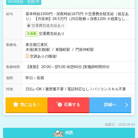
WEB登録・面接OK
基本時給1500円・深夜時給1875円 ※交通費全額支給（規定あ
給与
り） 【月収例】28.5万円（20日勤務＋深夜120h ※残業なしの場
合）
交通費別途支給あり
交通費支給あり
交通費
東京都江東区
勤務地
木場(東京都)駅
/
東陽町駅
/
門前仲町駅
空調ありの職場!
【夜勤】 20:00～翌5:00 休憩60分 [実働]8時間00分
勤務時間
即日～長期
期間
日払いOK
/
履歴書不要
/
電話対応なし
/
パソコンスキル不要
特徴
気になる！
応募する
詳細へ
掲載日：2026.08.04
未読