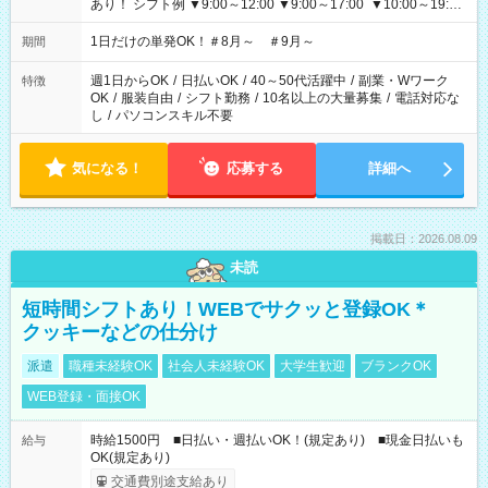
あり！ シフト例 ▼9:00～12:00 ▼9:00～17:00 ▼10:00～19:00
▼18:00～21:00
1日だけの単発OK！＃8月～ ＃9月～
期間
週1日からOK
/
日払いOK
/
40～50代活躍中
/
副業・Wワーク
特徴
OK
/
服装自由
/
シフト勤務
/
10名以上の大量募集
/
電話対応な
し
/
パソコンスキル不要
気になる！
応募する
詳細へ
掲載日：2026.08.09
未読
短時間シフトあり！WEBでサクッと登録OK＊
クッキーなどの仕分け
派遣
職種未経験OK
社会人未経験OK
大学生歓迎
ブランクOK
WEB登録・面接OK
時給1500円 ■日払い・週払いOK！(規定あり) ■現金日払いも
給与
OK(規定あり)
交通費別途支給あり