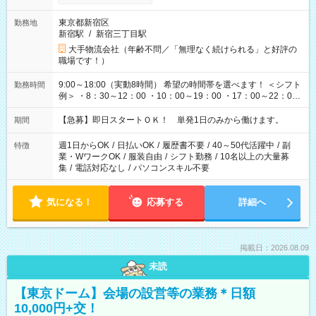
東京都新宿区
勤務地
新宿駅
/
新宿三丁目駅
大手物流会社（年齢不問／「無理なく続けられる」と好評の
職場です！）
9:00～18:00（実動8時間） 希望の時間帯を選べます！ ＜シフト
勤務時間
例＞ ・8：30～12：00 ・10：00～19：00 ・17：00～22：00
・13：00～22：00 ・22：00～翌6：00 など
【急募】即日スタートＯＫ！ 単発1日のみから働けます。
期間
週1日からOK
/
日払いOK
/
履歴書不要
/
40～50代活躍中
/
副
特徴
業・WワークOK
/
服装自由
/
シフト勤務
/
10名以上の大量募
集
/
電話対応なし
/
パソコンスキル不要
気になる！
応募する
詳細へ
掲載日：2026.08.09
未読
【東京ドーム】会場の設営等の業務＊日額
10,000円+交！