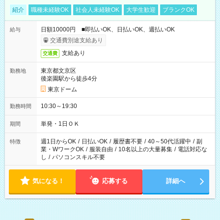
紹介
職種未経験OK
社会人未経験OK
大学生歓迎
ブランクOK
日額10000円 ■即払いOK、日払いOK、週払いOK
給与
交通費別途支給あり
支給あり
交通費
東京都文京区
勤務地
後楽園駅から徒歩4分
東京ドーム
10:30～19:30
勤務時間
単発・1日ＯＫ
期間
週1日からOK
/
日払いOK
/
履歴書不要
/
40～50代活躍中
/
副
特徴
業・WワークOK
/
服装自由
/
10名以上の大量募集
/
電話対応な
し
/
パソコンスキル不要
気になる！
応募する
詳細へ