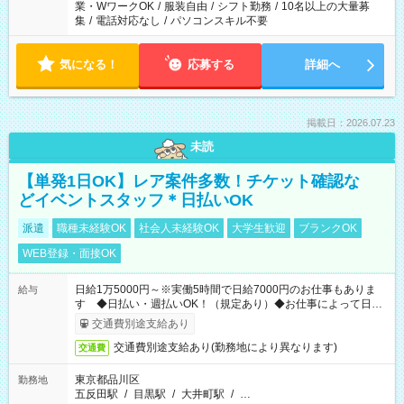
業・WワークOK
/
服装自由
/
シフト勤務
/
10名以上の大量募
集
/
電話対応なし
/
パソコンスキル不要
気になる！
応募する
詳細へ
掲載日：2026.07.23
未読
【単発1日OK】レア案件多数！チケット確認な
どイベントスタッフ＊日払いOK
派遣
職種未経験OK
社会人未経験OK
大学生歓迎
ブランクOK
WEB登録・面接OK
日給1万5000円～※実働5時間で日給7000円のお仕事もありま
給与
す ◆日払い・週払いOK！（規定あり）◆お仕事によって日給
も異なります
交通費別途支給あり
交通費別途支給あり(勤務地により異なります)
交通費
東京都品川区
勤務地
五反田駅
/
目黒駅
/
大井町駅
/
…