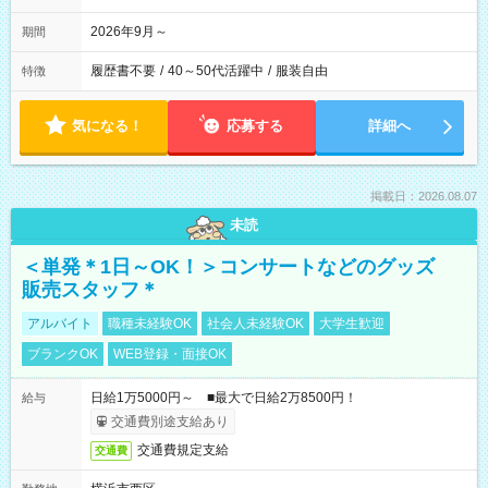
2026年9月～
期間
履歴書不要
/
40～50代活躍中
/
服装自由
特徴
気になる！
応募する
詳細へ
掲載日：2026.08.07
未読
＜単発＊1日～OK！＞コンサートなどのグッズ
販売スタッフ＊
アルバイト
職種未経験OK
社会人未経験OK
大学生歓迎
ブランクOK
WEB登録・面接OK
日給1万5000円～ ■最大で日給2万8500円！
給与
交通費別途支給あり
交通費規定支給
交通費