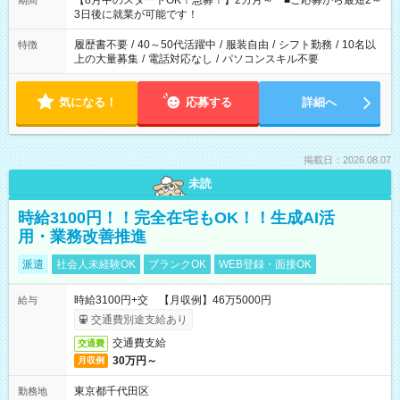
【8月中のスタートOK！急募！】2カ月～ ■ご応募から最短2～
期間
ね。 ※Wワーク希望の方へ 今ご覧のお仕事で希望する勤務時間
3日後に就業が可能です！
と、もう1つのお仕事の勤務時間。 合計で週40時間を超える場
合は応募できません。
履歴書不要
/
40～50代活躍中
/
服装自由
/
シフト勤務
/
10名以
特徴
上の大量募集
/
電話対応なし
/
パソコンスキル不要
気になる！
応募する
詳細へ
掲載日：2026.08.07
未読
時給3100円！！完全在宅もOK！！生成AI活
用・業務改善推進
派遣
社会人未経験OK
ブランクOK
WEB登録・面接OK
時給3100円+交 【月収例】46万5000円
給与
交通費別途支給あり
交通費支給
交通費
30万円～
月収例
東京都千代田区
勤務地