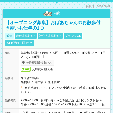
掲載日：2026.08.09
未読
【オープニング募集】おばあちゃんのお散歩付
き添いも仕事の1つ
派遣
職種未経験OK
社会人未経験OK
ブランクOK
WEB登録・面接OK
無資格未経験：時給1500円～ ■週払いOK ■扶養内OK ■日
給与
収1万2000円以上
交通費別途支給あり
交通費全額支給
交通費
東京都豊島区
勤務地
巣鴨駅
/
目白駅
/
北池袋駅
/
…
≪自宅からドアtoドアで30分以内！≫ご希望の勤務地を紹介
します。
9:00～18:00（休憩60分） ■ご希望があれば下記シフトもOK！
勤務時間
早番 7:00～16:00 遅番 10:00～19:00 夜勤 16:30～翌9:30 「家族
と休みを合わせたい」 「余裕を持って夕飯の準備がしたい」
「できれば残業はしたくない」 など、ご希望を教えてください