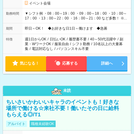
イベント会場
▼シフト例 ・08：00～19：00 ・09：00～18：00 ・10：00～
勤務時間
17：00 ・13：00～22：00 ・16：00～21：00 など多数！ ※お
仕事により勤務時間が異なります
即日～OK！ ◆お好きな日1日～働けます ◆急募
期間
週1日からOK
/
日払いOK
/
履歴書不要
/
40～50代活躍中
/
副
特徴
業・WワークOK
/
服装自由
/
シフト勤務
/
10名以上の大量募
集
/
電話対応なし
/
パソコンスキル不要
気になる！
応募する
詳細へ
未読
ちいさいかわいいキャラのイベントも！好きな
場所で働ける☆来社不要！働いたその日に給料
もらえる◎/T1
アルバイト
職種未経験OK