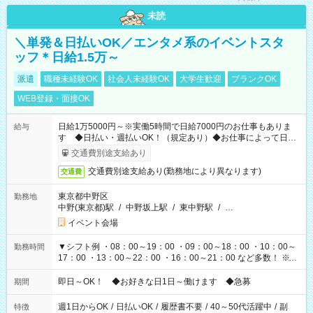
未読
＼単発＆日払いOK／エンタメ系のイベントスタ
ッフ＊日給1.5万～
派遣
職種未経験OK
社会人未経験OK
大学生歓迎
ブランクOK
WEB登録・面接OK
日給1万5000円～※実働5時間で日給7000円のお仕事もありま
給与
す ◆日払い・週払いOK！（規定あり）◆お仕事によって日給
も異なります
交通費別途支給あり
交通費別途支給あり(勤務地により異なります)
交通費
東京都中野区
勤務地
中野(東京都)駅
/
中野坂上駅
/
東中野駅
/
…
イベント会場
▼シフト例 ・08：00～19：00 ・09：00～18：00 ・10：00～
勤務時間
17：00 ・13：00～22：00 ・16：00～21：00 など多数！ ※お
仕事により勤務時間が異なります
即日～OK！ ◆お好きな日1日～働けます ◆急募
期間
週1日からOK
/
日払いOK
/
履歴書不要
/
40～50代活躍中
/
副
特徴