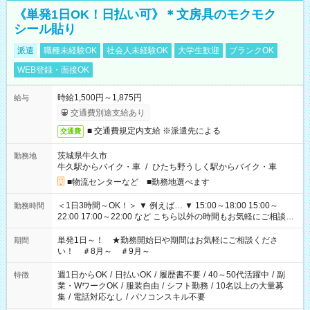
《単発1日OK！日払い可》＊文房具のモクモク
シール貼り
派遣
職種未経験OK
社会人未経験OK
大学生歓迎
ブランクOK
WEB登録・面接OK
時給1,500円～1,875円
給与
交通費別途支給あり
■ 交通費規定内支給 ※派遣先による
交通費
茨城県牛久市
勤務地
牛久駅からバイク・車
/
ひたち野うしく駅からバイク・車
■物流センターなど ■勤務地選べます
＜1日3時間～OK！＞ ▼ 例えば… ▼ 15:00～18:00 15:00～
勤務時間
22:00 17:00～22:00 など こちら以外の時間もお気軽にご相談く
ださい！
単発1日～！ ★勤務開始日や期間はお気軽にご相談くださ
期間
い！ ＃8月～ ＃9月～
週1日からOK
/
日払いOK
/
履歴書不要
/
40～50代活躍中
/
副
特徴
業・WワークOK
/
服装自由
/
シフト勤務
/
10名以上の大量募
集
/
電話対応なし
/
パソコンスキル不要