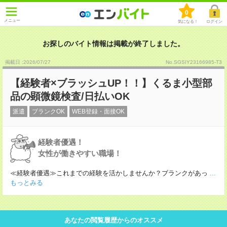
0
メニュー
気になる！
ログイン
お探しのバイト情報は掲載が終了しました。
掲載日 :2026
/
07
/
27
No.SGSIY23166985-T3
【経験者×ブラッシュUP！！】くるま小型部
品の顕微鏡検査/日払いOK
派遣
ブランクOK
WEB登録・面接OK
経験者優遇！
女性が働きやすい職場！
≪経験者優遇≫これまでの経験を活かしませんか？ブランクがあっ
...
もっとみる
あなたの閲覧履歴からのオススメ