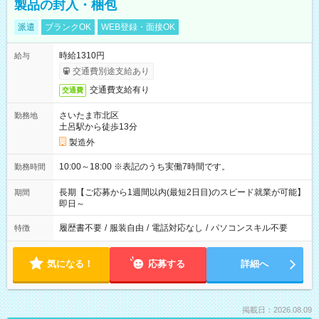
製品の封入・梱包
派遣
ブランクOK
WEB登録・面接OK
時給1310円
給与
交通費別途支給あり
交通費支給有り
交通費
さいたま市北区
勤務地
土呂駅から徒歩13分
製造外
10:00～18:00 ※表記のうち実働7時間です。
勤務時間
長期【ご応募から1週間以内(最短2日目)のスピード就業が可能】
期間
即日～
履歴書不要
/
服装自由
/
電話対応なし
/
パソコンスキル不要
特徴
気になる！
応募する
詳細へ
掲載日：2026.08.09