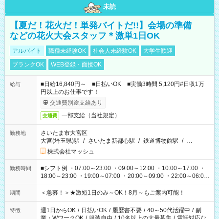
未読
【夏だ！花火だ！単発バイトだ!!】会場の準備
などの花火大会スタッフ＊激単1日OK
アルバイト
職種未経験OK
社会人未経験OK
大学生歓迎
ブランクOK
WEB登録・面接OK
■日給16,840円～ ■日払いOK ■実働3時間 5,120円#日収1万
給与
円以上のお仕事です！
交通費別途支給あり
一部支給（当社規定）
交通費
さいたま市大宮区
勤務地
大宮(埼玉県)駅
/
さいたま新都心駅
/
鉄道博物館駅
/
…
株式会社マッシュ
■シフト例 ・07:00～23:00 ・09:00～12:00 ・10:00～17:00 ・
勤務時間
18:00～23:00 ・19:00～07:00 ・20:00～09:00 ・22:00～06:00
etc ★最短3時間で5,120円のお仕事から／15時間で2万円近く稼
げるお仕事も！ ご希望のお時間に合わせてご紹介！ ※シフトは
＜急募！＞★激短1日のみ～OK！8月～もご案内可能！
期間
現場によって異なります。 ※勿論、休憩時間はあるのでご安心
ください！
週1日からOK
/
日払いOK
/
履歴書不要
/
40～50代活躍中
/
副
特徴
業・WワークOK
/
服装自由
/
10名以上の大量募集
/
電話対応な