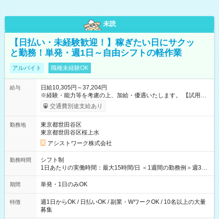
未読
【日払い・未経験歓迎！】稼ぎたい日にサクッ
と勤務！単発・週1日～自由シフトの軽作業
アルバイト
職種未経験OK
日給10,305円～37,204円
給与
※経験・能力等を考慮の上、加給・優遇いたします。 【試用期
間】試用期間なし
交通費別途支給あり
東京都世田谷区
勤務地
東京都世田谷区桜上水
アシストワーク株式会社
シフト制
勤務時間
1日あたりの実働時間：最大15時間/日 ＜1週間の勤務例＞週3回
勤務 勤務：月・水・金 休み：火・木・土・日 好きな時にお仕事
可能です！ ※1日あたりの最大実働時間は日勤、夜勤共に勤務し
単発・1日のみOK
期間
た時間になります。
週1日からOK / 日払いOK / 副業・WワークOK / 10名以上の大量
特徴
募集