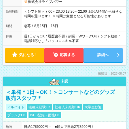
株式会社ライブパワー
＜シフト例＞ 7:00～23:00 13:30～22:00 上記の時間から好きな
勤務時間
時間を選べます！ ※時間は変更となる可能性があります
急募！8月15日・16日
期間
週1日からOK
/
履歴書不要
/
副業・WワークOK
/
シフト勤務
/
特徴
電話対応なし
/
パソコンスキル不要
気になる！
応募する
詳細へ
掲載日：2026.08.07
未読
＜単発＊1日～OK！＞コンサートなどのグッズ
販売スタッフ＊
アルバイト
職種未経験OK
社会人未経験OK
大学生歓迎
ブランクOK
WEB登録・面接OK
日給1万5000円～ ■最大で日給2万8500円！
給与