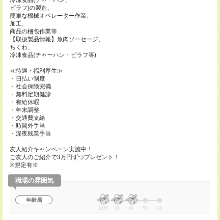
冷凍食品(チャーハン、
ピラフ)の製造。
簡単な機械オペレーター作業、
加工、
商品の梱包作業等
【取扱製品情報】魚肉ソーセージ、
ちくわ、
冷凍食品(チャーハン・ピラフ等)
≪待遇・福利厚生≫
・日払い制度
・社会保険完備
・無料定期健診
・有給休暇
・年末調整
・交通費支給
・時間外手当
・深夜残業手当
友人紹介キャンペーン実施中！
ご友人のご紹介で3万円ずつプレゼント！
※規定有※
職場の雰囲気
年齢層
20代
30
40
50
60