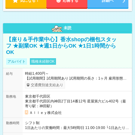
気になる！
応募する
詳細へ
未読
【座り＆手作業中心】香水shopの梱包スタッ
フ ★副業OK ★週1日からOK ★1日1時間から
OK
アルバイト
職種未経験OK
時給1,400円～
給与
【試用期間】試用期間あり 試用期間の長さ：1ヶ月 雇用形態、
給与は本採用時と同じです。
交通費別途支給あり
東京都千代田区
勤務地
東京都千代田区内神田2丁目14番12号 星屋第六ビル402号（最
寄り駅：神田駅）
Ａｌｌｅｙ株式会社
シフト制
勤務時間
1日あたりの実働時間：最大5時間/日 11:00-19:00 └1日あたりの
実働時間：1-5時間 └上記の時間帯内であれば、いつでも勤務可