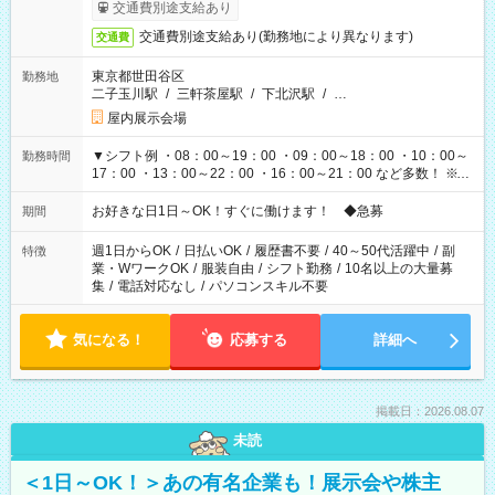
も異なります
交通費別途支給あり
交通費別途支給あり(勤務地により異なります)
交通費
東京都世田谷区
勤務地
二子玉川駅
/
三軒茶屋駅
/
下北沢駅
/
…
屋内展示会場
▼シフト例 ・08：00～19：00 ・09：00～18：00 ・10：00～
勤務時間
17：00 ・13：00～22：00 ・16：00～21：00 など多数！ ※お
仕事により勤務時間が異なります
お好きな日1日～OK！すぐに働けます！ ◆急募
期間
週1日からOK
/
日払いOK
/
履歴書不要
/
40～50代活躍中
/
副
特徴
業・WワークOK
/
服装自由
/
シフト勤務
/
10名以上の大量募
集
/
電話対応なし
/
パソコンスキル不要
気になる！
応募する
詳細へ
掲載日：2026.08.07
未読
＜1日～OK！＞あの有名企業も！展示会や株主