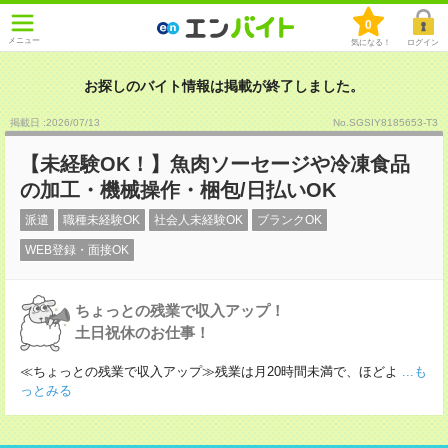
0
メニュー
気になる！
ログイン
お探しのバイト情報は掲載が終了しました。
掲載日 :2026
/
07
/
13
No.SGSIY8185653-T3
【未経験OK！】魚肉ソーセージや冷凍食品
の加工・機械操作・梱包/日払いOK
派遣
職種未経験OK
社会人未経験OK
ブランクOK
WEB登録・面接OK
ちょっとの残業で収入アップ！
土日祝休のお仕事！
≪ちょっとの残業で収入アップ≫残業は月20時間未満で、ほどよ
...も
っとみる