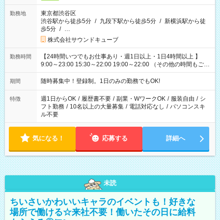
東京都渋谷区
勤務地
渋谷駅から徒歩5分
/
九段下駅から徒歩5分
/
新横浜駅から徒
歩5分
/
…
株式会社サウンドキューブ
【24時間いつでもお仕事あり・週1日以上・1日4時間以上 】
勤務時間
9:00～23:00 15:30～22:00 19:00～22:00 （その他の時間もござ
います！） 19:00～23:30 21:00～翌5:00 etc... ＊上記シフトは
一例です。現場により、時間が異なります！ ＊イベントが早く
随時募集中！登録制。1日のみの勤務でもOK!
期間
終わった際でも、その日の予定分のお給料を全支給！
週1日からOK
/
履歴書不要
/
副業・WワークOK
/
服装自由
/
シ
特徴
フト勤務
/
10名以上の大量募集
/
電話対応なし
/
パソコンスキ
ル不要
気になる！
応募する
詳細へ
未読
ちいさいかわいいキャラのイベントも！好きな
場所で働ける☆来社不要！働いたその日に給料