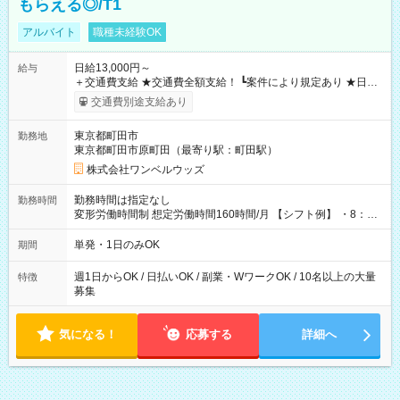
もらえる◎/T1
アルバイト
職種未経験OK
日給13,000円～
給与
＋交通費支給 ★交通費全額支給！ ┗案件により規定あり ★日払
いOK！（規定あり） ┗働いたその日に現金GET♪ お仕事後はコ
交通費別途支給あり
ンビニATMから 日払い分を引き落とせます！ 【試用期間】試
用期間なし
東京都町田市
勤務地
東京都町田市原町田（最寄り駅：町田駅）
株式会社ワンベルウッズ
勤務時間は指定なし
勤務時間
変形労働時間制 想定労働時間160時間/月 【シフト例】 ・8：00
～21：00
単発・1日のみOK
期間
週1日からOK / 日払いOK / 副業・WワークOK / 10名以上の大量
特徴
募集
気になる！
応募する
詳細へ