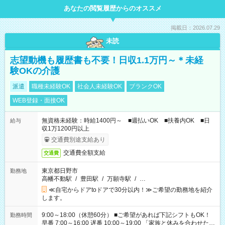
あなたの閲覧履歴からのオススメ
掲載日：2026.07.29
未読
志望動機も履歴書も不要！日収1.1万円～＊未経
験OKの介護
派遣
職種未経験OK
社会人未経験OK
ブランクOK
WEB登録・面接OK
無資格未経験：時給1400円～ ■週払いOK ■扶養内OK ■日
給与
収1万1200円以上
交通費別途支給あり
交通費全額支給
交通費
東京都日野市
勤務地
高幡不動駅
/
豊田駅
/
万願寺駅
/
…
≪自宅からドアtoドアで30分以内！≫ご希望の勤務地を紹介
します。
9:00～18:00（休憩60分） ■ご希望があれば下記シフトもOK！
勤務時間
早番 7:00～16:00 遅番 10:00～19:00 「家族と休みを合わせた