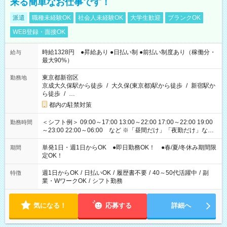
来る簡単なお仕事です！
派遣
職種未経験OK
社会人未経験OK
大学生歓迎
ブランクOK
WEB登録・面接OK
時給1328円 ●昇給あり ●日払い制 ●前払い制度あり（稼働分・
給与
最大90%）
東京都新宿区
勤務地
京成大久保駅から徒歩
/
大久保(東京都)駅から徒歩
/
新宿駅か
ら徒歩
/
…
都内の駐禁対策
＜シフト例＞ 09:00～17:00 13:00～22:00 17:00～22:00 19:00
勤務時間
～23:00 22:00～06:00 など ※「昼間だけ」「夜勤だけ」など
の希望OK
単発1日・週1日からOK ●即日勤務OK！ ●春/夏/冬休み期間限
期間
定OK！
週1日からOK
/
日払いOK
/
履歴書不要
/
40～50代活躍中
/
副
特徴
業・WワークOK
/
シフト勤務
気になる！
応募する
詳細へ