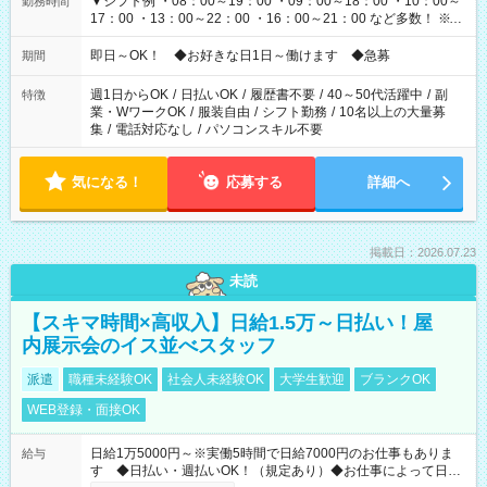
▼シフト例 ・08：00～19：00 ・09：00～18：00 ・10：00～
勤務時間
17：00 ・13：00～22：00 ・16：00～21：00 など多数！ ※お
仕事により勤務時間が異なります
即日～OK！ ◆お好きな日1日～働けます ◆急募
期間
週1日からOK
/
日払いOK
/
履歴書不要
/
40～50代活躍中
/
副
特徴
業・WワークOK
/
服装自由
/
シフト勤務
/
10名以上の大量募
集
/
電話対応なし
/
パソコンスキル不要
気になる！
応募する
詳細へ
掲載日：2026.07.23
未読
【スキマ時間×高収入】日給1.5万～日払い！屋
内展示会のイス並べスタッフ
派遣
職種未経験OK
社会人未経験OK
大学生歓迎
ブランクOK
WEB登録・面接OK
日給1万5000円～※実働5時間で日給7000円のお仕事もありま
給与
す ◆日払い・週払いOK！（規定あり）◆お仕事によって日給