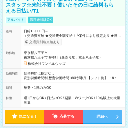
スタッフ☆来社不要！働いたその日に給料もら
える日払い/T1
アルバイト
職種未経験OK
日給13,000円～
給与
＋交通費支給 ★交通費全額支給！ ┗案件により規定あり ★日払
いOK！（規定あり） ┗働いたその日に現金GET♪ お仕事後はコ
交通費別途支給あり
ンビニATMから 日払い分を引き落とせます！ 【試用期間】試
用期間なし
東京都八王子市
勤務地
東京都八王子市明神町（最寄り駅：京王八王子駅）
株式会社ワンベルウッズ
勤務時間は指定なし
勤務時間
変形労働時間制 想定労働時間160時間/月 【シフト例】 ・8：00
～21：00
単発・1日のみOK
期間
週1日からOK / 日払いOK / 副業・WワークOK / 10名以上の大量
特徴
募集
気になる！
応募する
詳細へ