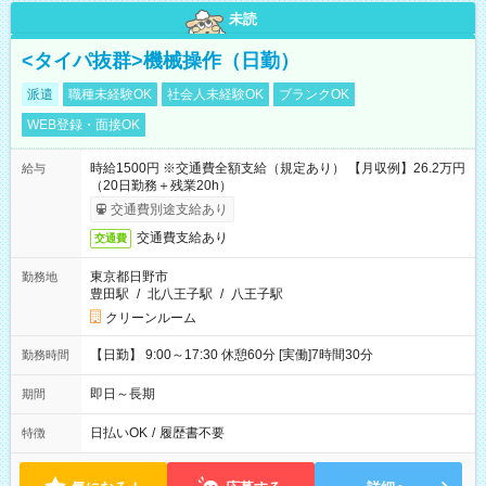
未読
<タイパ抜群>機械操作（日勤）
派遣
職種未経験OK
社会人未経験OK
ブランクOK
WEB登録・面接OK
時給1500円 ※交通費全額支給（規定あり） 【月収例】26.2万円
給与
（20日勤務＋残業20h）
交通費別途支給あり
交通費支給あり
交通費
東京都日野市
勤務地
豊田駅
/
北八王子駅
/
八王子駅
クリーンルーム
【日勤】 9:00～17:30 休憩60分 [実働]7時間30分
勤務時間
即日～長期
期間
日払いOK
/
履歴書不要
特徴