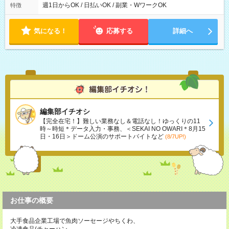
能！ └平日・土曜日の中で、お好きな曜日でご勤務いただけま
週1日からOK / 日払いOK / 副業・WワークOK
特徴
す！ 【シフト例】 ・11:00～14:00 ・16:30～19:00 ・13:00～
18:00 などのように、自由な働き方が可能なお仕事です！
気になる！
応募する
詳細へ
編集部イチオシ
【完全在宅！】難しい業務なし＆電話なし！ゆっくりの11
時～時短＊データ入力・事務、＜SEKAI NO OWARI＊8月15
日・16日＞ドーム公演のサポートバイトなど
(8/7UP!)
お仕事の概要
大手食品企業工場で魚肉ソーセージやちくわ、