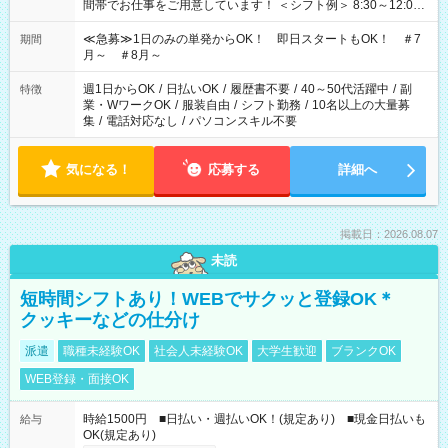
間帯でお仕事をご用意しています！ ＜シフト例＞ 8:30～12:00
17:00～22:00 13:00～22:00 22:00～翌6:00 など
≪急募≫1日のみの単発からOK！ 即日スタートもOK！ ＃7
期間
月～ ＃8月～
週1日からOK
/
日払いOK
/
履歴書不要
/
40～50代活躍中
/
副
特徴
業・WワークOK
/
服装自由
/
シフト勤務
/
10名以上の大量募
集
/
電話対応なし
/
パソコンスキル不要
気になる！
応募する
詳細へ
掲載日：2026.08.07
未読
短時間シフトあり！WEBでサクッと登録OK＊
クッキーなどの仕分け
派遣
職種未経験OK
社会人未経験OK
大学生歓迎
ブランクOK
WEB登録・面接OK
時給1500円 ■日払い・週払いOK！(規定あり) ■現金日払いも
給与
OK(規定あり)