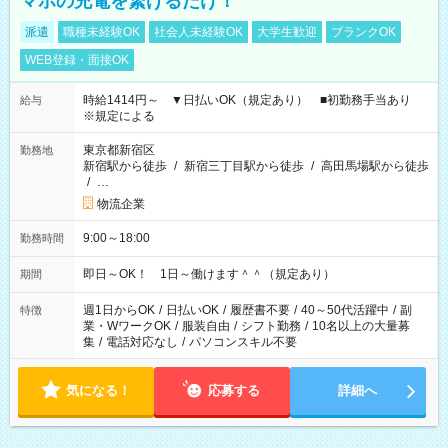
マホの充電を繋げるだけ！
派遣
職種未経験OK
社会人未経験OK
大学生歓迎
ブランクOK
WEB登録・面接OK
時給1414円～ ▼日払いOK（規定あり） ■初勤務手当あり
給与
※規定による
東京都新宿区
勤務地
新宿駅から徒歩
/
新宿三丁目駅から徒歩
/
高田馬場駅から徒歩
/
…
物流企業
9:00～18:00
勤務時間
即日～OK！ 1日～働けます＾＾（規定あり）
期間
週1日からOK
/
日払いOK
/
履歴書不要
/
40～50代活躍中
/
副
特徴
業・WワークOK
/
服装自由
/
シフト勤務
/
10名以上の大量募
集
/
電話対応なし
/
パソコンスキル不要
気になる！
応募する
詳細へ