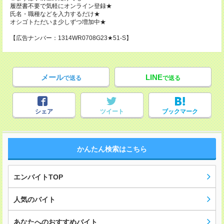
履歴書不要で気軽にオンライン登録★
氏名・職種などを入力するだけ★
オシゴトただいま少しずつ増加中★
【広告ナンバー：1314WR0708G23★51-S】
メール
LINE
で送る
で送る
シェア
ツイート
ブックマーク
かんたん検索はこちら
エンバイトTOP
人気のバイト
あなたへのおすすめバイト