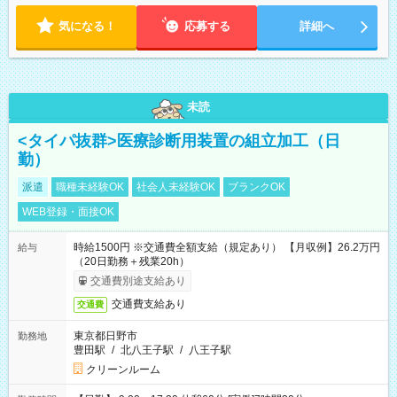
気になる！
応募する
詳細へ
未読
<タイパ抜群>医療診断用装置の組立加工（日
勤）
派遣
職種未経験OK
社会人未経験OK
ブランクOK
WEB登録・面接OK
時給1500円 ※交通費全額支給（規定あり） 【月収例】26.2万円
給与
（20日勤務＋残業20h）
交通費別途支給あり
交通費支給あり
交通費
東京都日野市
勤務地
豊田駅
/
北八王子駅
/
八王子駅
クリーンルーム