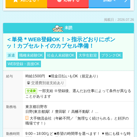
掲載日：2026.07.26
未読
＜単発＊WEB登録OK！＞指示どおりにポン
ッ！カプセルトイのカプセル準備！
派遣
職種未経験OK
社会人未経験OK
大学生歓迎
ブランクOK
WEB登録・面接OK
時給1500円 ■現金日払いもOK（規定あり）
給与
交通費別途支給あり
一部支給 ※登録後、選んだお仕事によって条件が異なる
交通費
ことがあります
東京都日野市
勤務地
日野(東京都)駅
/
豊田駅
/
高幡不動駅
/
…
大手物流会社（年齢不問／「無理なく続けられる」と好評の
職場です！）
9:00～18:00など ■希望の時間帯を選べます！ ▼他にも様々な時
勤務時間