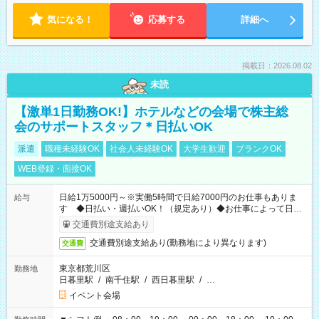
気になる！
応募する
詳細へ
掲載日：2026.08.02
未読
【激単1日勤務OK!】ホテルなどの会場で株主総
会のサポートスタッフ＊日払いOK
派遣
職種未経験OK
社会人未経験OK
大学生歓迎
ブランクOK
WEB登録・面接OK
日給1万5000円～※実働5時間で日給7000円のお仕事もありま
給与
す ◆日払い・週払いOK！（規定あり）◆お仕事によって日給
も異なります
交通費別途支給あり
交通費別途支給あり(勤務地により異なります)
交通費
東京都荒川区
勤務地
日暮里駅
/
南千住駅
/
西日暮里駅
/
…
イベント会場