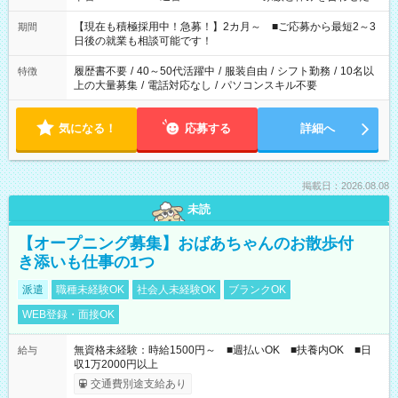
い」 「余裕を持って夕飯の準備がしたい」 「できれば残業はし
たくない」 など、ご希望を教えてくださいね。 ※Wワーク希望
【現在も積極採用中！急募！】2カ月～ ■ご応募から最短2～3
期間
の方へ 今ご覧のお仕事で希望する勤務時間と、もう1つのお仕事
日後の就業も相談可能です！
の勤務時間。 合計で週40時間を超える場合は応募できません。
履歴書不要
/
40～50代活躍中
/
服装自由
/
シフト勤務
/
10名以
特徴
上の大量募集
/
電話対応なし
/
パソコンスキル不要
気になる！
応募する
詳細へ
掲載日：2026.08.08
未読
【オープニング募集】おばあちゃんのお散歩付
き添いも仕事の1つ
派遣
職種未経験OK
社会人未経験OK
ブランクOK
WEB登録・面接OK
無資格未経験：時給1500円～ ■週払いOK ■扶養内OK ■日
給与
収1万2000円以上
交通費別途支給あり