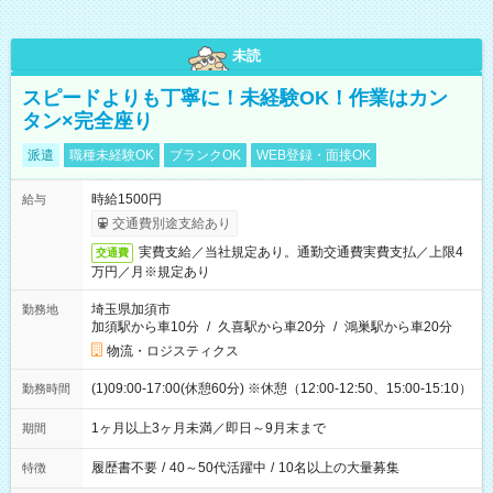
未読
スピードよりも丁寧に！未経験OK！作業はカン
タン×完全座り
派遣
職種未経験OK
ブランクOK
WEB登録・面接OK
時給1500円
給与
交通費別途支給あり
実費支給／当社規定あり。通勤交通費実費支払／上限4
交通費
万円／月※規定あり
埼玉県加須市
勤務地
加須駅から車10分
/
久喜駅から車20分
/
鴻巣駅から車20分
物流・ロジスティクス
(1)09:00-17:00(休憩60分) ※休憩（12:00-12:50、15:00-15:10）
勤務時間
1ヶ月以上3ヶ月未満／即日～9月末まで
期間
履歴書不要
/
40～50代活躍中
/
10名以上の大量募集
特徴