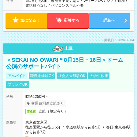
週1日からOK
/
履歴書不要
/
副業・WワークOK
/
シフト勤務
/
特徴
電話対応なし
/
パソコンスキル不要
気になる！
応募する
詳細へ
掲載日：2026.08.04
未読
＜SEKAI NO OWARI＊8月15日・16日＞ドーム
公演のサポートバイト
アルバイト
職種未経験OK
社会人未経験OK
大学生歓迎
ブランクOK
時給1250円～
給与
交通費別途支給あり
支給（規定有り）
交通費
東京都文京区
勤務地
後楽園駅から徒歩5分
/
水道橋駅から徒歩5分
/
春日(東京都)駅
から徒歩7分