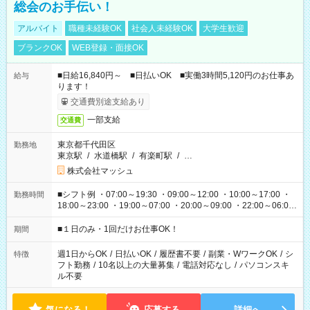
総会のお手伝い！
アルバイト
職種未経験OK
社会人未経験OK
大学生歓迎
ブランクOK
WEB登録・面接OK
■日給16,840円～ ■日払いOK ■実働3時間5,120円のお仕事あ
給与
ります！
交通費別途支給あり
一部支給
交通費
東京都千代田区
勤務地
東京駅
/
水道橋駅
/
有楽町駅
/
…
株式会社マッシュ
■シフト例 ・07:00～19:30 ・09:00～12:00 ・10:00～17:00 ・
勤務時間
18:00～23:00 ・19:00～07:00 ・20:00～09:00 ・22:00～06:00
etc ★最短で3時間で5,120円のお仕事から 15時間で2万円近く稼
げるお仕事も！ ご希望のお時間に合わせてご紹介！ ※シフトは
■１日のみ・1回だけお仕事OK！
期間
現場によって異なります。 ※勿論、休憩時間はあるのでご安心
ください！
週1日からOK
/
日払いOK
/
履歴書不要
/
副業・WワークOK
/
シ
特徴
フト勤務
/
10名以上の大量募集
/
電話対応なし
/
パソコンスキ
ル不要
気になる！
応募する
詳細へ