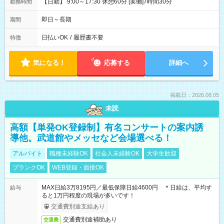
【日勤】 9:00～17:30 休憩60分 [実働]7時間30分
勤務時間
即日～長期
期間
日払いOK
/
履歴書不要
特徴
気になる！
応募する
詳細へ
掲載日：2026.08.05
未読
高額【単発OK登録制】有名コンサートの案内誘
導他。武道館やメッセなど会場選べる！
アルバイト
職種未経験OK
社会人未経験OK
大学生歓迎
ブランクOK
WEB登録・面接OK
MAX日給3万8195円／最低保障日給4600円 ＊日給は、平均す
給与
ると1万円程度の現場が多いです！
交通費別途支給あり
交通費別途補助あり
交通費