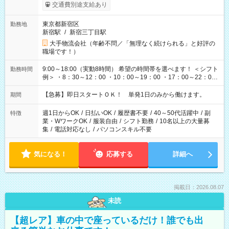
交通費別途支給あり
東京都新宿区
勤務地
新宿駅
/
新宿三丁目駅
大手物流会社（年齢不問／「無理なく続けられる」と好評の
職場です！）
9:00～18:00（実動8時間） 希望の時間帯を選べます！ ＜シフト
勤務時間
例＞ ・8：30～12：00 ・10：00～19：00 ・17：00～22：00
・13：00～22：00 ・22：00～翌6：00 など
【急募】即日スタートＯＫ！ 単発1日のみから働けます。
期間
週1日からOK
/
日払いOK
/
履歴書不要
/
40～50代活躍中
/
副
特徴
業・WワークOK
/
服装自由
/
シフト勤務
/
10名以上の大量募
集
/
電話対応なし
/
パソコンスキル不要
気になる！
応募する
詳細へ
掲載日：2026.08.07
未読
【超レア】車の中で座っているだけ！誰でも出