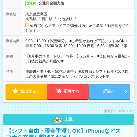
交通費全額支給
交通費
東京都豊島区
勤務地
巣鴨駅
/
目白駅
/
北池袋駅
/
…
≪自宅からドアtoドアで30分以内！≫ご希望の勤務地を紹介
します。
9:00～18:00（休憩60分） ■ご希望があれば下記シフトもOK！
勤務時間
早番 7:00～16:00 遅番 10:00～19:00 夜勤 16:30～翌9:30 「家族
と休みを合わせたい」 「余裕を持って夕飯の準備がしたい」
「できれば残業はしたくない」 など、ご希望を教えてください
【8月中のスタートOK！急募！】2カ月～ ■ご応募から最短2～
期間
ね。 ※Wワーク希望の方へ 今ご覧のお仕事で希望する勤務時間
3日後に就業が可能です！
と、もう1つのお仕事の勤務時間。 合計で週40時間を超える場
合は応募できません。
履歴書不要
/
40～50代活躍中
/
服装自由
/
シフト勤務
/
10名以
特徴
上の大量募集
/
電話対応なし
/
パソコンスキル不要
気になる！
応募する
詳細へ
掲載日：2026.08.07
未読
【シフト自由・現金手渡しOK】iPhoneなどス