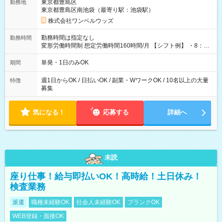
東京都豊島区
勤務地
東京都豊島区南池袋（最寄り駅：池袋駅）
株式会社ワンベルウッズ
勤務時間は指定なし
勤務時間
変形労働時間制 想定労働時間160時間/月 【シフト例】 ・8：00
～21：00
単発・1日のみOK
期間
週1日からOK / 日払いOK / 副業・WワークOK / 10名以上の大量
特徴
募集
気になる！
応募する
詳細へ
未読
座り仕事！給与即払いOK！高時給！土日休み！
検査業務
派遣
職種未経験OK
社会人未経験OK
ブランクOK
WEB登録・面接OK