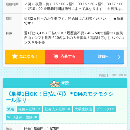
＜例＞ 夜勤（例） 16：00～翌9：00 16：30～翌9：30 17：00
勤務時間
～翌10：00 ※勤務時間は施設によって異なります 「土日祝は休
みたい」 「しっかり稼ぎたい」 「もう少し遅い時間から始めた
い」など ご希望にあったお仕事をご案内いたします。 ※未経験
短期2ヵ月～のお仕事です。開始日はご相談ください！ ★急募
期間
の方の場合は1～2ヶ月間は日中での仕事を経験いただき、 お
です！
仕事に慣れてからの夜勤になります。 ★家庭の都合でお休みが
必要な場合も遠慮なくご相談ください。
週1日からOK
/
日払いOK
/
履歴書不要
/
40～50代活躍中
/
服装
特徴
自由
/
シフト勤務
/
10名以上の大量募集
/
電話対応なし
/
パソコ
ンスキル不要
気になる！
応募する
詳細へ
掲載日：2026.08.10
未読
《単発1日OK！日払い可》＊DMのモクモクシ
ール貼り
派遣
職種未経験OK
社会人未経験OK
大学生歓迎
ブランクOK
WEB登録・面接OK
時給1,500円～1,875円
給与