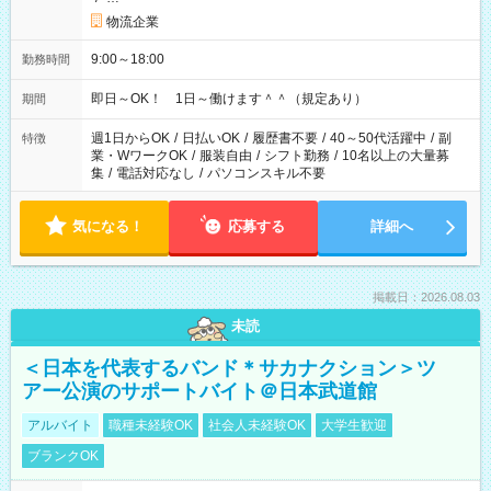
物流企業
9:00～18:00
勤務時間
即日～OK！ 1日～働けます＾＾（規定あり）
期間
週1日からOK
/
日払いOK
/
履歴書不要
/
40～50代活躍中
/
副
特徴
業・WワークOK
/
服装自由
/
シフト勤務
/
10名以上の大量募
集
/
電話対応なし
/
パソコンスキル不要
気になる！
応募する
詳細へ
掲載日：2026.08.03
未読
＜日本を代表するバンド＊サカナクション＞ツ
アー公演のサポートバイト＠日本武道館
アルバイト
職種未経験OK
社会人未経験OK
大学生歓迎
ブランクOK