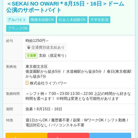
＜SEKAI NO OWARI＊8月15日・16日＞ドーム
公演のサポートバイト
アルバイト
職種未経験OK
社会人未経験OK
大学生歓迎
ブランクOK
時給1250円～
給与
交通費別途支給あり
支給（規定有り）
交通費
東京都文京区
勤務地
後楽園駅から徒歩5分
/
水道橋駅から徒歩5分
/
春日(東京都)駅
から徒歩7分
株式会社ライブパワー
＜シフト例＞ 7:00～23:00 13:30～22:00 上記の時間から好きな
勤務時間
時間を選べます！ ※時間は変更となる可能性があります
急募！8月15日・16日
期間
週1日からOK
/
履歴書不要
/
副業・WワークOK
/
シフト勤務
/
特徴
電話対応なし
/
パソコンスキル不要