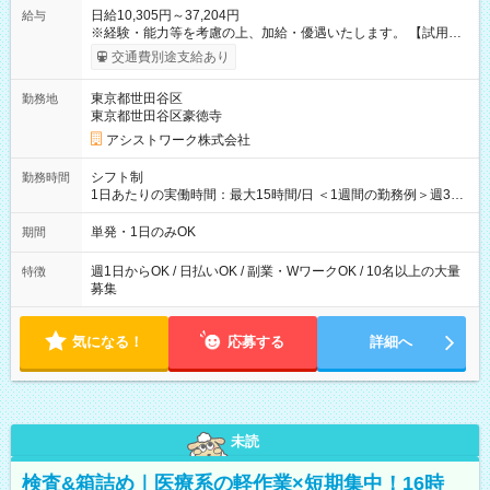
日給10,305円～37,204円
給与
※経験・能力等を考慮の上、加給・優遇いたします。 【試用期
間】試用期間なし
交通費別途支給あり
東京都世田谷区
勤務地
東京都世田谷区豪徳寺
アシストワーク株式会社
シフト制
勤務時間
1日あたりの実働時間：最大15時間/日 ＜1週間の勤務例＞週3回
勤務 勤務：月・水・金 休み：火・木・土・日 好きな時にお仕事
可能です！ ※1日あたりの最大実働時間は日勤、夜勤共に勤務し
単発・1日のみOK
期間
た時間になります。
週1日からOK / 日払いOK / 副業・WワークOK / 10名以上の大量
特徴
募集
気になる！
応募する
詳細へ
未読
検査&箱詰め｜医療系の軽作業×短期集中！16時