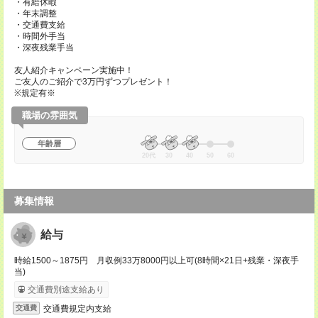
・有給休暇
・年末調整
・交通費支給
・時間外手当
・深夜残業手当
友人紹介キャンペーン実施中！
ご友人のご紹介で3万円ずつプレゼント！
※規定有※
職場の雰囲気
年齢層
20代
30
40
50
60
募集情報
給与
時給1500～1875円 月収例33万8000円以上可(8時間×21日+残業・深夜手
当)
交通費別途支給あり
交通費規定内支給
交通費