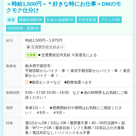
＜時給1,500円～＊好きな時にお仕事＞DMのモ
クモク仕分け
派遣
職種未経験OK
社会人未経験OK
大学生歓迎
ブランクOK
WEB登録・面接OK
時給1,500円～1,875円
給与
交通費別途支給あり
■ 交通費規定内支給 ※派遣先による
交通費
栃木県宇都宮市
勤務地
宇都宮駅からバイク・車
/
東武宇都宮駅からバイク・車
/
雀宮
駅からバイク・車
/
…
■物流センターなど ■勤務地選べます
9:00～17:00 10:00～19:00 など ■ 他の時間帯もお気軽にご相
勤務時間
談ください！
単発1日～！ ★勤務開始日や期間はお気軽にご相談くださ
期間
い！ ＃8月～ ＃9月～
週1日からOK
/
日払いOK
/
履歴書不要
/
40～50代活躍中
/
副
特徴
業・WワークOK
/
服装自由
/
シフト勤務
/
10名以上の大量募
集
/
電話対応なし
/
パソコンスキル不要