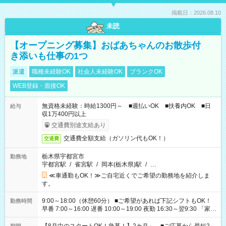
掲載日：2026.08.10
未読
【オープニング募集】おばあちゃんのお散歩付
き添いも仕事の1つ
派遣
職種未経験OK
社会人未経験OK
ブランクOK
WEB登録・面接OK
無資格未経験：時給1300円～ ■週払いOK ■扶養内OK ■日
給与
収1万400円以上
交通費別途支給あり
交通費全額支給（ガソリン代もOK！）
交通費
栃木県宇都宮市
勤務地
宇都宮駅
/
雀宮駅
/
岡本(栃木県)駅
/
…
≪車通勤もOK！≫ご自宅近くでご希望の勤務地を紹介しま
す。
9:00～18:00（休憩60分） ■ご希望があれば下記シフトもOK！
勤務時間
早番 7:00～16:00 遅番 10:00～19:00 夜勤 16:30～翌9:30 「家族
と休みを合わせたい」 「余裕を持って夕飯の準備がしたい」
「できれば残業はしたくない」 など、ご希望を教えてください