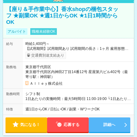
【座り＆手作業中心】香水shopの梱包スタッ
フ ★副業OK ★週1日からOK ★1日1時間から
OK
アルバイト
職種未経験OK
時給1,400円～
給与
【試用期間】試用期間あり 試用期間の長さ：1ヶ月 雇用形態、
給与は本採用時と同じです。
交通費別途支給あり
東京都千代田区
勤務地
東京都千代田区内神田2丁目14番12号 星屋第六ビル402号（最
寄り駅：神田駅）
Ａｌｌｅｙ株式会社
シフト制
勤務時間
1日あたりの実働時間：最大5時間/日 11:00-19:00 └1日あたりの
実働時間：1-5時間 └上記の時間帯内であれば、いつでも勤務可
能！ └平日・土曜日の中で、お好きな曜日でご勤務いただけま
週1日からOK / 日払いOK / 副業・WワークOK
特徴
す！ 【シフト例】 ・11:00～14:00 ・16:30～19:00 ・13:00～
18:00 などのように、自由な働き方が可能なお仕事です！
気になる！
応募する
詳細へ