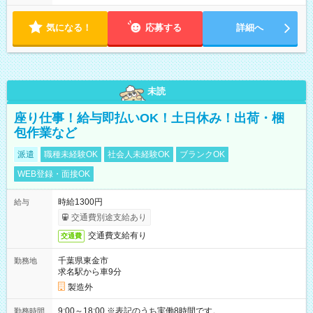
気になる！
応募する
詳細へ
未読
座り仕事！給与即払いOK！土日休み！出荷・梱
包作業など
派遣
職種未経験OK
社会人未経験OK
ブランクOK
WEB登録・面接OK
時給1300円
給与
交通費別途支給あり
交通費支給有り
交通費
千葉県東金市
勤務地
求名駅から車9分
製造外
9:00～18:00 ※表記のうち実働8時間です。
勤務時間