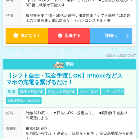
【8月中のスタートOK！急募！】2カ月～ ■ご応募から最短2～
期間
ね。 ※Wワーク希望の方へ 今ご覧のお仕事で希望する勤務時間
3日後に就業が可能です！
と、もう1つのお仕事の勤務時間。 合計で週40時間を超える場
合は応募できません。
履歴書不要
/
40～50代活躍中
/
服装自由
/
シフト勤務
/
10名以
特徴
上の大量募集
/
電話対応なし
/
パソコンスキル不要
気になる！
応募する
詳細へ
掲載日：2026.08.07
未読
【シフト自由・現金手渡しOK】iPhoneなどス
マホの充電を繋げるだけ！
派遣
職種未経験OK
社会人未経験OK
大学生歓迎
ブランクOK
WEB登録・面接OK
時給1414円～ ▼日払いOK（規定あり） ■初勤務手当あり
給与
※規定による
東京都新宿区
勤務地
新宿駅から徒歩
/
新宿三丁目駅から徒歩
/
高田馬場駅から徒歩
/
…