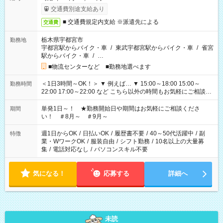
交通費別途支給あり
■ 交通費規定内支給 ※派遣先による
交通費
栃木県宇都宮市
勤務地
宇都宮駅からバイク・車
/
東武宇都宮駅からバイク・車
/
雀宮
駅からバイク・車
/
…
■物流センターなど ■勤務地選べます
＜1日3時間～OK！＞ ▼ 例えば… ▼ 15:00～18:00 15:00～
勤務時間
22:00 17:00～22:00 など こちら以外の時間もお気軽にご相談く
ださい！
単発1日～！ ★勤務開始日や期間はお気軽にご相談くださ
期間
い！ ＃8月～ ＃9月～
週1日からOK
/
日払いOK
/
履歴書不要
/
40～50代活躍中
/
副
特徴
業・WワークOK
/
服装自由
/
シフト勤務
/
10名以上の大量募
集
/
電話対応なし
/
パソコンスキル不要
気になる！
応募する
詳細へ
未読