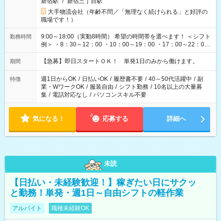
新宿駅
/
新宿三丁目駅
大手物流会社（年齢不問／「無理なく続けられる」と好評の
職場です！）
9:00～18:00（実動8時間） 希望の時間帯を選べます！ ＜シフト
勤務時間
例＞ ・8：30～12：00 ・10：00～19：00 ・17：00～22：00
・13：00～22：00 ・22：00～翌6：00 など
【急募】即日スタートＯＫ！ 単発1日のみから働けます。
期間
週1日からOK
/
日払いOK
/
履歴書不要
/
40～50代活躍中
/
副
特徴
業・WワークOK
/
服装自由
/
シフト勤務
/
10名以上の大量募
集
/
電話対応なし
/
パソコンスキル不要
気になる！
応募する
詳細へ
未読
【日払い・未経験歓迎！】稼ぎたい日にサクッ
と勤務！単発・週1日～自由シフトの軽作業
アルバイト
職種未経験OK