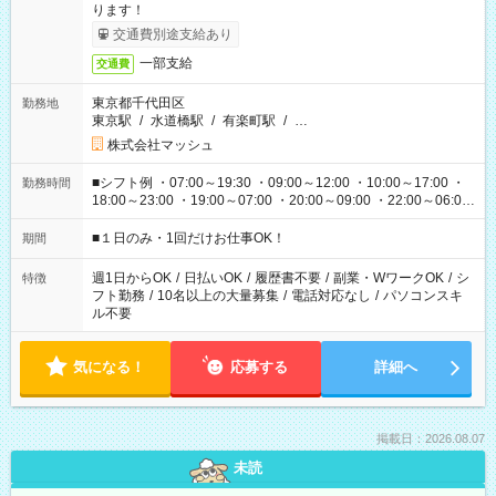
ります！
交通費別途支給あり
一部支給
交通費
東京都千代田区
勤務地
東京駅
/
水道橋駅
/
有楽町駅
/
…
株式会社マッシュ
■シフト例 ・07:00～19:30 ・09:00～12:00 ・10:00～17:00 ・
勤務時間
18:00～23:00 ・19:00～07:00 ・20:00～09:00 ・22:00～06:00
etc ★最短で3時間で5,120円のお仕事から 15時間で2万円近く稼
げるお仕事も！ ご希望のお時間に合わせてご紹介！ ※シフトは
■１日のみ・1回だけお仕事OK！
期間
現場によって異なります。 ※勿論、休憩時間はあるのでご安心
ください！
週1日からOK
/
日払いOK
/
履歴書不要
/
副業・WワークOK
/
シ
特徴
フト勤務
/
10名以上の大量募集
/
電話対応なし
/
パソコンスキ
ル不要
気になる！
応募する
詳細へ
掲載日：2026.08.07
未読