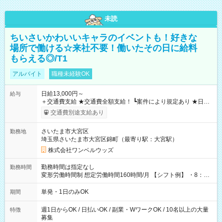
未読
ちいさいかわいいキャラのイベントも！好きな
場所で働ける☆来社不要！働いたその日に給料
もらえる◎/T1
アルバイト
職種未経験OK
日給13,000円～
給与
＋交通費支給 ★交通費全額支給！ ┗案件により規定あり ★日払
いOK！（規定あり） ┗働いたその日に現金GET♪ お仕事後はコ
交通費別途支給あり
ンビニATMから 日払い分を引き落とせます！ 【試用期間】試
用期間なし
さいたま市大宮区
勤務地
埼玉県さいたま市大宮区錦町（最寄り駅：大宮駅）
株式会社ワンベルウッズ
勤務時間は指定なし
勤務時間
変形労働時間制 想定労働時間160時間/月 【シフト例】 ・8：00
～21：00
単発・1日のみOK
期間
週1日からOK / 日払いOK / 副業・WワークOK / 10名以上の大量
特徴
募集