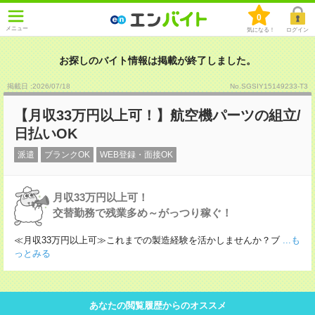
0
メニュー
気になる！
ログイン
お探しのバイト情報は掲載が終了しました。
掲載日 :2026
/
07
/
18
No.SGSIY15149233-T3
【月収33万円以上可！】航空機パーツの組立/
日払いOK
派遣
ブランクOK
WEB登録・面接OK
月収33万円以上可！
交替勤務で残業多め～がっつり稼ぐ！
≪月収33万円以上可≫これまでの製造経験を活かしませんか？ブ
...も
っとみる
あなたの閲覧履歴からのオススメ