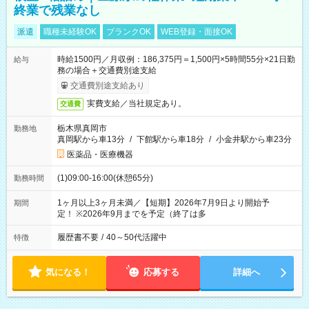
終業で残業なし
派遣
職種未経験OK
ブランクOK
WEB登録・面接OK
時給1500円／月収例：186,375円＝1,500円×5時間55分×21日勤
給与
務の場合＋交通費別途支給
交通費別途支給あり
実費支給／当社規定あり。
交通費
栃木県真岡市
勤務地
真岡駅から車13分
/
下館駅から車18分
/
小金井駅から車23分
医薬品・医療機器
(1)09:00-16:00(休憩65分)
勤務時間
1ヶ月以上3ヶ月未満／【短期】2026年7月9日より開始予
期間
定！ ※2026年9月までを予定（終了は多
履歴書不要
/
40～50代活躍中
特徴
気になる！
応募する
詳細へ