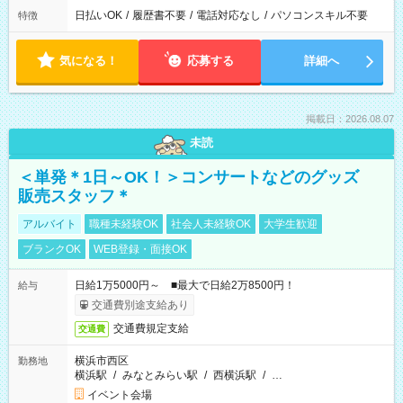
日払いOK
/
履歴書不要
/
電話対応なし
/
パソコンスキル不要
特徴
気になる！
応募する
詳細へ
掲載日：2026.08.07
未読
＜単発＊1日～OK！＞コンサートなどのグッズ
販売スタッフ＊
アルバイト
職種未経験OK
社会人未経験OK
大学生歓迎
ブランクOK
WEB登録・面接OK
日給1万5000円～ ■最大で日給2万8500円！
給与
交通費別途支給あり
交通費規定支給
交通費
横浜市西区
勤務地
横浜駅
/
みなとみらい駅
/
西横浜駅
/
…
イベント会場