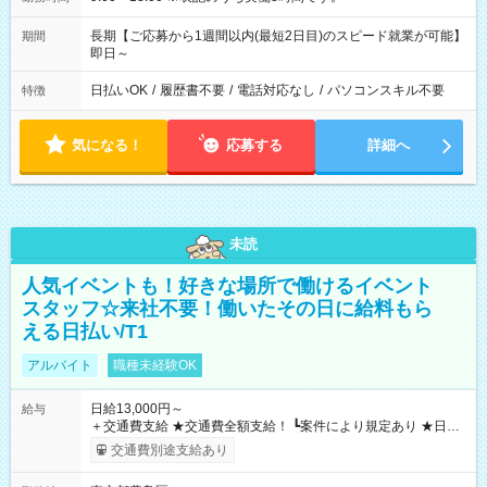
長期【ご応募から1週間以内(最短2日目)のスピード就業が可能】
期間
即日～
日払いOK
/
履歴書不要
/
電話対応なし
/
パソコンスキル不要
特徴
気になる！
応募する
詳細へ
未読
人気イベントも！好きな場所で働けるイベント
スタッフ☆来社不要！働いたその日に給料もら
える日払い/T1
アルバイト
職種未経験OK
日給13,000円～
給与
＋交通費支給 ★交通費全額支給！ ┗案件により規定あり ★日払
いOK！（規定あり） ┗働いたその日に現金GET♪ お仕事後はコ
交通費別途支給あり
ンビニATMから 日払い分を引き落とせます！ 【試用期間】試
用期間なし