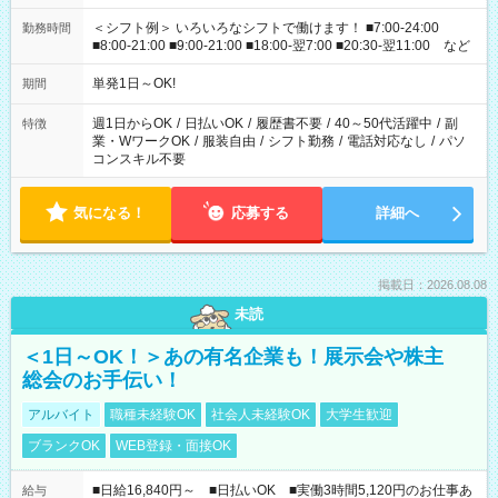
＜シフト例＞ いろいろなシフトで働けます！ ■7:00-24:00
勤務時間
■8:00-21:00 ■9:00-21:00 ■18:00-翌7:00 ■20:30-翌11:00 など
単発1日～OK!
期間
週1日からOK
/
日払いOK
/
履歴書不要
/
40～50代活躍中
/
副
特徴
業・WワークOK
/
服装自由
/
シフト勤務
/
電話対応なし
/
パソ
コンスキル不要
気になる！
応募する
詳細へ
掲載日：2026.08.08
未読
＜1日～OK！＞あの有名企業も！展示会や株主
総会のお手伝い！
アルバイト
職種未経験OK
社会人未経験OK
大学生歓迎
ブランクOK
WEB登録・面接OK
■日給16,840円～ ■日払いOK ■実働3時間5,120円のお仕事あ
給与