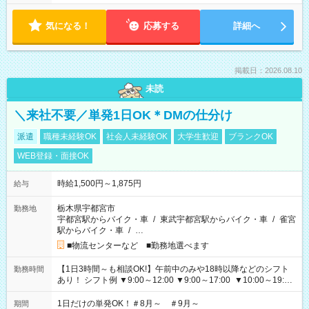
気になる！
応募する
詳細へ
掲載日：2026.08.10
未読
＼来社不要／単発1日OK＊DMの仕分け
派遣
職種未経験OK
社会人未経験OK
大学生歓迎
ブランクOK
WEB登録・面接OK
時給1,500円～1,875円
給与
栃木県宇都宮市
勤務地
宇都宮駅からバイク・車
/
東武宇都宮駅からバイク・車
/
雀宮
駅からバイク・車
/
…
■物流センターなど ■勤務地選べます
【1日3時間～も相談OK!】午前中のみや18時以降などのシフト
勤務時間
あり！ シフト例 ▼9:00～12:00 ▼9:00～17:00 ▼10:00～19:00
▼18:00～21:00
1日だけの単発OK！＃8月～ ＃9月～
期間