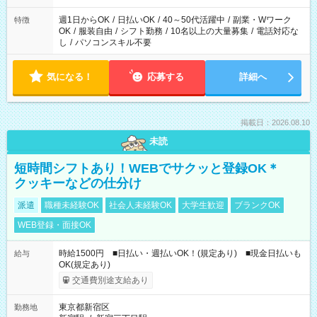
週1日からOK
/
日払いOK
/
40～50代活躍中
/
副業・Wワーク
特徴
OK
/
服装自由
/
シフト勤務
/
10名以上の大量募集
/
電話対応な
し
/
パソコンスキル不要
気になる！
応募する
詳細へ
掲載日：2026.08.10
未読
短時間シフトあり！WEBでサクッと登録OK＊
クッキーなどの仕分け
派遣
職種未経験OK
社会人未経験OK
大学生歓迎
ブランクOK
WEB登録・面接OK
時給1500円 ■日払い・週払いOK！(規定あり) ■現金日払いも
給与
OK(規定あり)
交通費別途支給あり
東京都新宿区
勤務地