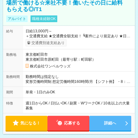
場所で働ける☆来社不要！働いたその日に給料
もらえる◎/T1
アルバイト
職種未経験OK
日給13,000円～
給与
＋交通費支給 ★交通費全額支給！ ┗案件により規定あり ★日払
いOK！（規定あり） ┗働いたその日に現金GET♪ お仕事後はコ
交通費別途支給あり
ンビニATMから 日払い分を引き落とせます！ 【試用期間】試
用期間なし
東京都町田市
勤務地
東京都町田市原町田（最寄り駅：町田駅）
株式会社ワンベルウッズ
勤務時間は指定なし
勤務時間
変形労働時間制 想定労働時間160時間/月 【シフト例】 ・8：00
～21：00
単発・1日のみOK
期間
週1日からOK / 日払いOK / 副業・WワークOK / 10名以上の大量
特徴
募集
気になる！
応募する
詳細へ