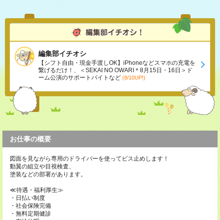
編集部イチオシ
【シフト自由・現金手渡しOK】iPhoneなどスマホの充電を
繋げるだけ！、＜SEKAI NO OWARI＊8月15日・16日＞ド
ーム公演のサポートバイトなど
(8/10UP!)
お仕事の概要
図面を見ながら専用のドライバーを使ってビス止めします！
動翼の組立や目視検査、
塗装などの部署があります。
≪待遇・福利厚生≫
・日払い制度
・社会保険完備
・無料定期健診