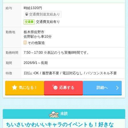
時給1320円
給与
交通費別途支給あり
交通費支給有り
交通費
栃木県佐野市
勤務地
佐野駅から車10分
その他製造
7:50～17:00 ※表記のうち実働8時間です。
勤務時間
2026/9/1～長期
期間
日払いOK
/
履歴書不要
/
電話対応なし
/
パソコンスキル不要
特徴
気になる！
応募する
詳細へ
未読
ちいさいかわいいキャラのイベントも！好きな