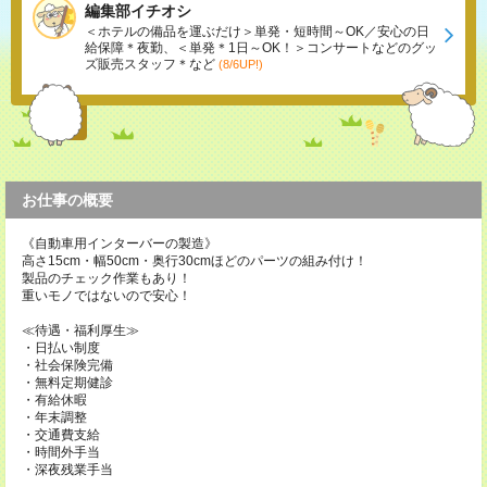
編集部イチオシ
＜ホテルの備品を運ぶだけ＞単発・短時間～OK／安心の日
給保障＊夜勤、＜単発＊1日～OK！＞コンサートなどのグッ
ズ販売スタッフ＊など
(8/6UP!)
お仕事の概要
《自動車用インターバーの製造》
高さ15cm・幅50cm・奥行30cmほどのパーツの組み付け！
製品のチェック作業もあり！
重いモノではないので安心！
≪待遇・福利厚生≫
・日払い制度
・社会保険完備
・無料定期健診
・有給休暇
・年末調整
・交通費支給
・時間外手当
・深夜残業手当