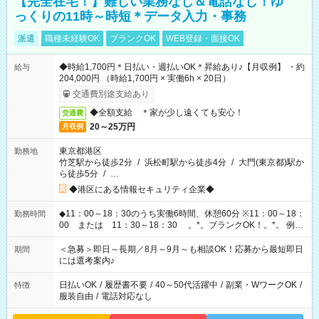
【完全在宅！】難しい業務なし＆電話なし！ゆ
っくりの11時～時短＊データ入力・事務
派遣
職種未経験OK
ブランクOK
WEB登録・面接OK
◆時給1,700円＊日払い・週払いOK＊昇給あり♪【月収例】 ・約
給与
204,000円 （時給1,700円 × 実働6h × 20日）
交通費別途支給あり
◆全額支給 ＊家が少し遠くても安心！
交通費
20～25万円
月収例
東京都港区
勤務地
竹芝駅から徒歩2分
/
浜松町駅から徒歩4分
/
大門(東京都)駅か
ら徒歩5分
/
…
◆港区にある情報セキュリティ企業◆
◆11：00～18：30のうち実働6時間、休憩60分 ※11：00～18：
勤務時間
00 または 11：30～18：30 。*。ブランクOK！。*。 例え
ば前職が、 在宅/財団法人/事務/コールセンター/受付/販売/カフェ
スタッフ スイーツ販売/ホテルフロント/化粧品販売/など 様々な
＜急募＞即日～長期／8月～9月～も相談OK！応募から最短即日
期間
業界から入社して活躍されています♪
には選考案内♪
日払いOK
/
履歴書不要
/
40～50代活躍中
/
副業・WワークOK
/
特徴
服装自由
/
電話対応なし