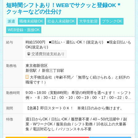
短時間シフトあり！WEBでサクッと登録OK＊
クッキーなどの仕分け
派遣
職種未経験OK
社会人未経験OK
大学生歓迎
ブランクOK
WEB登録・面接OK
時給1500円 ■日払い・週払いOK！(規定あり) ■現金日払いも
給与
OK(規定あり)
交通費別途支給あり
東京都新宿区
勤務地
新宿駅
/
新宿三丁目駅
大手物流会社（年齢不問／「無理なく続けられる」と好評の
職場です！）
9:00～18:00（実動8時間） 希望の時間帯を選べます！ ＜シフト
勤務時間
例＞ ・8：30～12：00 ・10：00～19：00 ・17：00～22：00
・13：00～22：00 ・22：00～翌6：00 など
【急募】即日スタートＯＫ！ 単発1日のみから働けます。
期間
週1日からOK
/
日払いOK
/
履歴書不要
/
40～50代活躍中
/
副
特徴
業・WワークOK
/
服装自由
/
シフト勤務
/
10名以上の大量募
集
/
電話対応なし
/
パソコンスキル不要