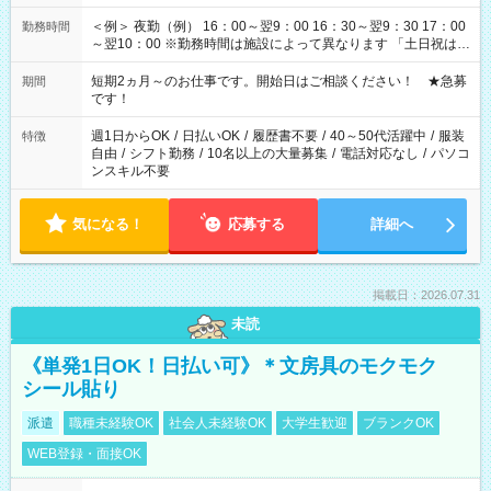
＜例＞ 夜勤（例） 16：00～翌9：00 16：30～翌9：30 17：00
勤務時間
～翌10：00 ※勤務時間は施設によって異なります 「土日祝は休
みたい」 「しっかり稼ぎたい」 「もう少し遅い時間から始めた
い」など ご希望にあったお仕事をご案内いたします。 ※未経験
短期2ヵ月～のお仕事です。開始日はご相談ください！ ★急募
期間
の方の場合は1～2ヶ月間は日中での仕事を経験いただき、 お
です！
仕事に慣れてからの夜勤になります。 ★家庭の都合でお休みが
必要な場合も遠慮なくご相談ください。
週1日からOK
/
日払いOK
/
履歴書不要
/
40～50代活躍中
/
服装
特徴
自由
/
シフト勤務
/
10名以上の大量募集
/
電話対応なし
/
パソコ
ンスキル不要
気になる！
応募する
詳細へ
掲載日：2026.07.31
未読
《単発1日OK！日払い可》＊文房具のモクモク
シール貼り
派遣
職種未経験OK
社会人未経験OK
大学生歓迎
ブランクOK
WEB登録・面接OK