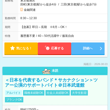
東京都港区
勤務地
田町(東京都)駅から徒歩4分
/
三田(東京都)駅から徒歩7分
金融関連
8:30～12:30
勤務時間
【急募】即日～長期 ※8月～OK！
期間
履歴書不要
/
40～50代活躍中
/
服装自由
特徴
気になる！
応募する
詳細へ
掲載日：2026.08.03
未読
＜日本を代表するバンド＊サカナクション＞ツ
アー公演のサポートバイト＠日本武道館
アルバイト
職種未経験OK
社会人未経験OK
大学生歓迎
ブランクOK
時給1250円～
給与