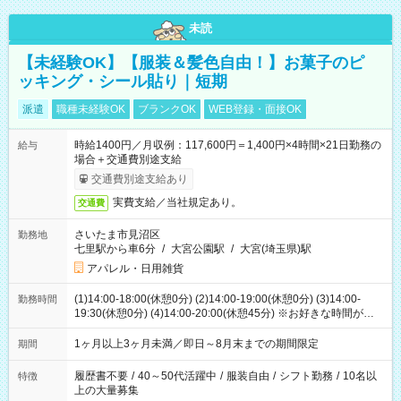
未読
【未経験OK】【服装＆髪色自由！】お菓子のピ
ッキング・シール貼り｜短期
派遣
職種未経験OK
ブランクOK
WEB登録・面接OK
時給1400円／月収例：117,600円＝1,400円×4時間×21日勤務の
給与
場合＋交通費別途支給
交通費別途支給あり
実費支給／当社規定あり。
交通費
さいたま市見沼区
勤務地
七里駅から車6分
/
大宮公園駅
/
大宮(埼玉県)駅
アパレル・日用雑貨
(1)14:00-18:00(休憩0分) (2)14:00-19:00(休憩0分) (3)14:00-
勤務時間
19:30(休憩0分) (4)14:00-20:00(休憩45分) ※お好きな時間が選べ
ます
1ヶ月以上3ヶ月未満／即日～8月末までの期間限定
期間
履歴書不要
/
40～50代活躍中
/
服装自由
/
シフト勤務
/
10名以
特徴
上の大量募集