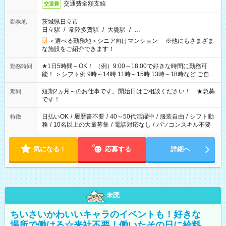
交通費全額支給
交通費
茨城県日立市
勤務地
日立駅
/
常陸多賀駅
/
大甕駅
/
…
＜選べる勤務地＞シニア向けマンション ※他にもさまざま
な施設をご紹介できます！
★1日5時間～OK！ （例）9:00～18:00で好きな時間に勤務可
勤務時間
能！ ＞シフト例 9時～14時 11時～15時 13時～18時など ご自身
のご都合に合わせて勤務時間をご相談ください！ ★家庭の都合
でお休みや時間の調整が必要な場合も遠慮なくご相談くださ
短期2ヵ月～のお仕事です。開始日はご相談ください！ ★急募
期間
い。
です！
日払いOK
/
履歴書不要
/
40～50代活躍中
/
服装自由
/
シフト勤
特徴
務
/
10名以上の大量募集
/
電話対応なし
/
パソコンスキル不要
気になる！
応募する
詳細へ
未読
ちいさいかわいいキャラのイベントも！好きな
場所で働ける☆来社不要！働いたその日に給料