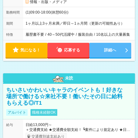
情報・出版・メディア
(1)09:00-18:00(休憩60分)
勤務時間
1ヶ月以上3ヶ月未満／即日～1ヵ月間（更新の可能性あり）
期間
履歴書不要
/
40～50代活躍中
/
服装自由
/
10名以上の大量募集
特徴
気になる！
応募する
詳細へ
未読
ちいさいかわいいキャラのイベントも！好きな
場所で働ける☆来社不要！働いたその日に給料
もらえる◎/T1
アルバイト
職種未経験OK
日給13,000円～
給与
＋交通費支給 ★交通費全額支給！ ┗案件により規定あり ★日払
いOK！（規定あり） ┗働いたその日に現金GET♪ お仕事後はコ
交通費別途支給あり