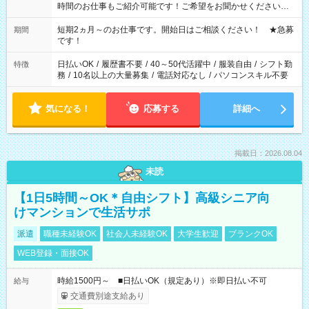
時間のお仕事もご紹介可能です！ご希望をお聞かせください！
その他の時間帯もあなたのライフスタイルに合わせて お選びい
ただけます！ 【シフト固定もOK】★家庭の都合でお休みが必要
短期2ヵ月～のお仕事です。開始日はご相談ください！ ★急募
期間
な場合も遠慮なくご相談ください。 ※週最低15時間以上の勤務
です！
が必要です
日払いOK
/
履歴書不要
/
40～50代活躍中
/
服装自由
/
シフト勤
特徴
務
/
10名以上の大量募集
/
電話対応なし
/
パソコンスキル不要
気になる！
応募する
詳細へ
掲載日：2026.08.04
未読
【1日5時間～OK＊自由シフト】高級シニア向
けマンションで生活サポ
派遣
職種未経験OK
社会人未経験OK
大学生歓迎
ブランクOK
WEB登録・面接OK
時給1500円～ ■日払いOK（規定あり）※即日払い不可
給与
交通費別途支給あり