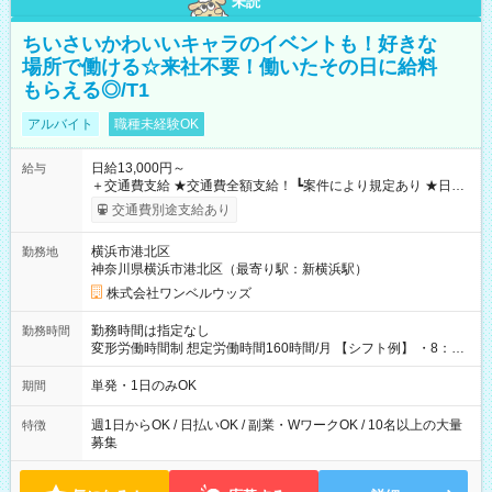
未読
ちいさいかわいいキャラのイベントも！好きな
場所で働ける☆来社不要！働いたその日に給料
もらえる◎/T1
アルバイト
職種未経験OK
日給13,000円～
給与
＋交通費支給 ★交通費全額支給！ ┗案件により規定あり ★日払
いOK！（規定あり） ┗働いたその日に現金GET♪ お仕事後はコ
交通費別途支給あり
ンビニATMから 日払い分を引き落とせます！ 【試用期間】試
用期間なし
横浜市港北区
勤務地
神奈川県横浜市港北区（最寄り駅：新横浜駅）
株式会社ワンベルウッズ
勤務時間は指定なし
勤務時間
変形労働時間制 想定労働時間160時間/月 【シフト例】 ・8：00
～21：00
単発・1日のみOK
期間
週1日からOK / 日払いOK / 副業・WワークOK / 10名以上の大量
特徴
募集