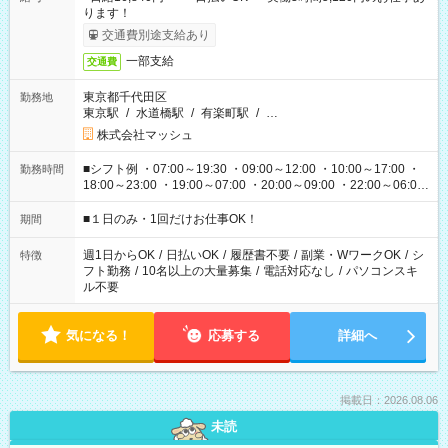
ります！
交通費別途支給あり
一部支給
交通費
東京都千代田区
勤務地
東京駅
/
水道橋駅
/
有楽町駅
/
…
株式会社マッシュ
■シフト例 ・07:00～19:30 ・09:00～12:00 ・10:00～17:00 ・
勤務時間
18:00～23:00 ・19:00～07:00 ・20:00～09:00 ・22:00～06:00
etc ★最短で3時間で5,120円のお仕事から 15時間で2万円近く稼
げるお仕事も！ ご希望のお時間に合わせてご紹介！ ※シフトは
■１日のみ・1回だけお仕事OK！
期間
現場によって異なります。 ※勿論、休憩時間はあるのでご安心
ください！
週1日からOK
/
日払いOK
/
履歴書不要
/
副業・WワークOK
/
シ
特徴
フト勤務
/
10名以上の大量募集
/
電話対応なし
/
パソコンスキ
ル不要
気になる！
応募する
詳細へ
掲載日：2026.08.06
未読