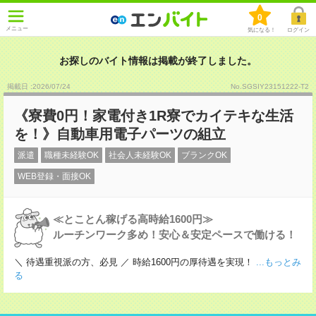
0
メニュー
気になる！
ログイン
お探しのバイト情報は掲載が終了しました。
掲載日 :2026
/
07
/
24
No.SGSIY23151222-T2
《寮費0円！家電付き1R寮でカイテキな生活
を！》自動車用電子パーツの組立
派遣
職種未経験OK
社会人未経験OK
ブランクOK
WEB登録・面接OK
≪とことん稼げる高時給1600円≫
ルーチンワーク多め！安心＆安定ペースで働ける！
＼ 待遇重視派の方、必見 ／ 時給1600円の厚待遇を実現！
...もっとみ
る