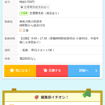
時給1700円
給与
交通費別途支給あり
交通費支給（規定あり）
交通費
神奈川県小田原市
勤務地
緑町駅から徒歩12分
工場
【日勤】 8:45～17:30（実働8時間/休憩45分 ※昼45分、午前午
勤務時間
後にも休憩あり）
・長期 ・即日スタートOK！
期間
電話対応なし
特徴
気になる！
応募する
詳細へ