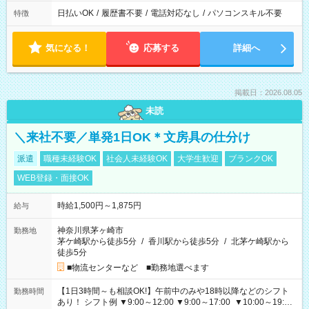
日払いOK
/
履歴書不要
/
電話対応なし
/
パソコンスキル不要
特徴
気になる！
応募する
詳細へ
掲載日：2026.08.05
未読
＼来社不要／単発1日OK＊文房具の仕分け
派遣
職種未経験OK
社会人未経験OK
大学生歓迎
ブランクOK
WEB登録・面接OK
時給1,500円～1,875円
給与
神奈川県茅ヶ崎市
勤務地
茅ケ崎駅から徒歩5分
/
香川駅から徒歩5分
/
北茅ケ崎駅から
徒歩5分
■物流センターなど ■勤務地選べます
【1日3時間～も相談OK!】午前中のみや18時以降などのシフト
勤務時間
あり！ シフト例 ▼9:00～12:00 ▼9:00～17:00 ▼10:00～19:00