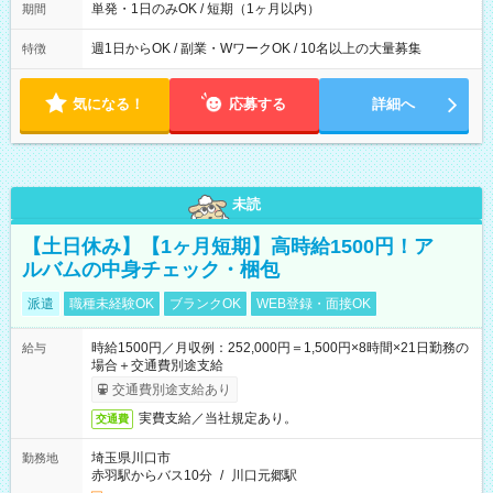
単発・1日のみOK / 短期（1ヶ月以内）
期間
週1日からOK / 副業・WワークOK / 10名以上の大量募集
特徴
気になる！
応募する
詳細へ
未読
【土日休み】【1ヶ月短期】高時給1500円！ア
ルバムの中身チェック・梱包
派遣
職種未経験OK
ブランクOK
WEB登録・面接OK
時給1500円／月収例：252,000円＝1,500円×8時間×21日勤務の
給与
場合＋交通費別途支給
交通費別途支給あり
実費支給／当社規定あり。
交通費
埼玉県川口市
勤務地
赤羽駅からバス10分
/
川口元郷駅