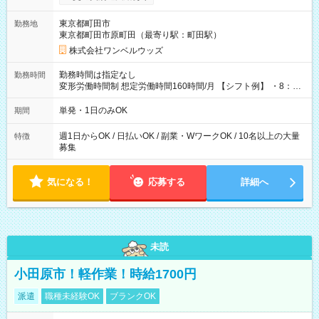
ンビニATMから 日払い分を引き落とせます！ 【試用期間】試
用期間なし
東京都町田市
勤務地
東京都町田市原町田（最寄り駅：町田駅）
株式会社ワンベルウッズ
勤務時間は指定なし
勤務時間
変形労働時間制 想定労働時間160時間/月 【シフト例】 ・8：00
～21：00
単発・1日のみOK
期間
週1日からOK / 日払いOK / 副業・WワークOK / 10名以上の大量
特徴
募集
気になる！
応募する
詳細へ
未読
小田原市！軽作業！時給1700円
派遣
職種未経験OK
ブランクOK