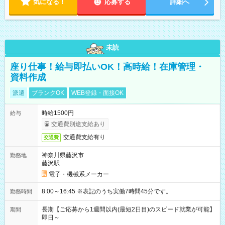
気になる！
応募する
詳細へ
未読
座り仕事！給与即払いOK！高時給！在庫管理・
資料作成
派遣
ブランクOK
WEB登録・面接OK
時給1500円
給与
交通費別途支給あり
交通費支給有り
交通費
神奈川県藤沢市
勤務地
藤沢駅
電子・機械系メーカー
8:00～16:45 ※表記のうち実働7時間45分です。
勤務時間
長期【ご応募から1週間以内(最短2日目)のスピード就業が可能】
期間
即日～