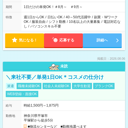
▼18:00～21:00
1日だけの単発OK！＃8月～ ＃9月～
期間
週1日からOK
/
日払いOK
/
40～50代活躍中
/
副業・Wワーク
特徴
OK
/
服装自由
/
シフト勤務
/
10名以上の大量募集
/
電話対応な
し
/
パソコンスキル不要
気になる！
応募する
詳細へ
掲載日：2026.08.06
未読
＼来社不要／単発1日OK＊コスメの仕分け
派遣
職種未経験OK
社会人未経験OK
大学生歓迎
ブランクOK
WEB登録・面接OK
時給1,500円～1,875円
給与
神奈川県平塚市
勤務地
平塚駅から徒歩5分
■物流センターなど ■勤務地選べます