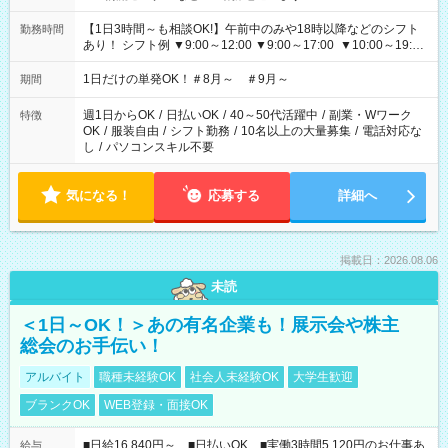
【1日3時間～も相談OK!】午前中のみや18時以降などのシフト
勤務時間
あり！ シフト例 ▼9:00～12:00 ▼9:00～17:00 ▼10:00～19:00
▼18:00～21:00
1日だけの単発OK！＃8月～ ＃9月～
期間
週1日からOK
/
日払いOK
/
40～50代活躍中
/
副業・Wワーク
特徴
OK
/
服装自由
/
シフト勤務
/
10名以上の大量募集
/
電話対応な
し
/
パソコンスキル不要
気になる！
応募する
詳細へ
掲載日：2026.08.06
未読
＜1日～OK！＞あの有名企業も！展示会や株主
総会のお手伝い！
アルバイト
職種未経験OK
社会人未経験OK
大学生歓迎
ブランクOK
WEB登録・面接OK
■日給16,840円～ ■日払いOK ■実働3時間5,120円のお仕事あ
給与