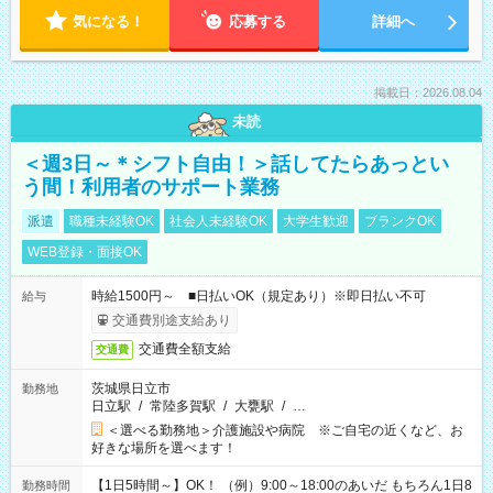
気になる！
応募する
詳細へ
掲載日：2026.08.04
未読
＜週3日～＊シフト自由！＞話してたらあっとい
う間！利用者のサポート業務
派遣
職種未経験OK
社会人未経験OK
大学生歓迎
ブランクOK
WEB登録・面接OK
時給1500円～ ■日払いOK（規定あり）※即日払い不可
給与
交通費別途支給あり
交通費全額支給
交通費
茨城県日立市
勤務地
日立駅
/
常陸多賀駅
/
大甕駅
/
…
＜選べる勤務地＞介護施設や病院 ※ご自宅の近くなど、お
好きな場所を選べます！
【1日5時間～】OK！ （例）9:00～18:00のあいだ もちろん1日8
勤務時間