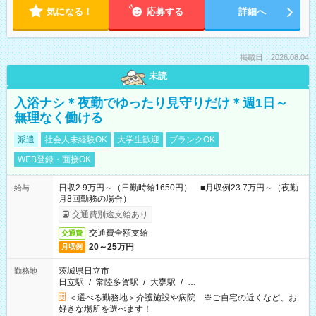
気になる！
応募する
詳細へ
掲載日：2026.08.04
未読
入浴ナシ＊夜勤でゆったり見守りだけ＊週1日～
無理なく働ける
派遣
社会人未経験OK
大学生歓迎
ブランクOK
WEB登録・面接OK
日収2.9万円～（日勤時給1650円） ■月収例23.7万円～（夜勤
給与
月8回勤務の場合）
交通費別途支給あり
交通費全額支給
交通費
20～25万円
月収例
茨城県日立市
勤務地
日立駅
/
常陸多賀駅
/
大甕駅
/
…
＜選べる勤務地＞介護施設や病院 ※ご自宅の近くなど、お
好きな場所を選べます！