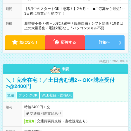
と休みを合わせたい」 「余裕を持って夕飯の準備がしたい」
「できれば残業はしたくない」 など、ご希望を教えてください
【8月中のスタートOK！急募！】2カ月～ ■ご応募から最短2～
期間
ね。 ※Wワーク希望の方へ 今ご覧のお仕事で希望する勤務時間
3日後に就業が可能です！
と、もう1つのお仕事の勤務時間。 合計で週40時間を超える場
合は応募できません。
履歴書不要
/
40～50代活躍中
/
服装自由
/
シフト勤務
/
10名以
特徴
上の大量募集
/
電話対応なし
/
パソコンスキル不要
気になる！
応募する
詳細へ
掲載日：2026.08.06
未読
＼！完全在宅！／土日含む週2～OK<講座受付
>@2400円
派遣
ブランクOK
WEB登録・面接OK
時給2400円＋交
給与
交通費別途支給あり
交通費実費支給（当社規定あり）
交通費