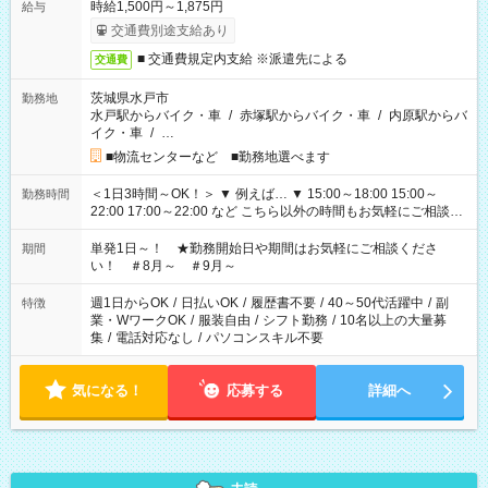
時給1,500円～1,875円
給与
交通費別途支給あり
■ 交通費規定内支給 ※派遣先による
交通費
茨城県水戸市
勤務地
水戸駅からバイク・車
/
赤塚駅からバイク・車
/
内原駅からバ
イク・車
/
…
■物流センターなど ■勤務地選べます
＜1日3時間～OK！＞ ▼ 例えば… ▼ 15:00～18:00 15:00～
勤務時間
22:00 17:00～22:00 など こちら以外の時間もお気軽にご相談く
ださい！
単発1日～！ ★勤務開始日や期間はお気軽にご相談くださ
期間
い！ ＃8月～ ＃9月～
週1日からOK
/
日払いOK
/
履歴書不要
/
40～50代活躍中
/
副
特徴
業・WワークOK
/
服装自由
/
シフト勤務
/
10名以上の大量募
集
/
電話対応なし
/
パソコンスキル不要
気になる！
応募する
詳細へ