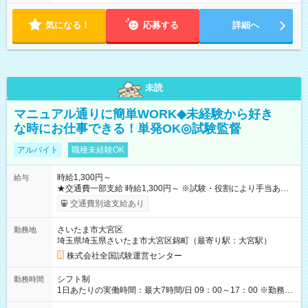
気になる！
応募する
詳細へ
未読
マニュアル通りに簡単WORK◆未経験から好き
な時にお仕事できる！単発OK◎試験監督
アルバイト
職種未経験OK
時給1,300円～
給与
★交通費一部支給 時給1,300円～ ※試験・役割により手当あり
※勤務回数により昇給あり 【即給（前払い）オプションあ
交通費別途支給あり
り！】 希望される場合、勤務から1週間ほどで給与の一部を受け
取れます。 ※手数料418円がかかります。 【過去試験日の収入
さいたま市大宮区
勤務地
例】 ・河合塾模擬試験 8:30～17:30（休憩1時間） 時給1,300円
埼玉県埼玉県さいたま市大宮区錦町（最寄り駅：大宮駅）
×8時間＝日収10,400円＋交通費 ※当日の役割により時給＋100
円の場合あり ・国家試験 7:00～13:30（休憩なし） 時給1,300
株式会社全国試験運営センター
円（役割手当＋100円）×6時間＝日収8,400円＋交通費 【試用期
間】試用期間なし
シフト制
勤務時間
1日あたりの実働時間：最大7時間/日 09：00～17：00 ※勤務時
間は 試験により異なります。