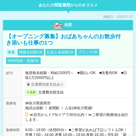
あなたの閲覧履歴からのオススメ
掲載日：2026.07.27
未読
【オープニング募集】おばあちゃんのお散歩付
き添いも仕事の1つ
派遣
職種未経験OK
社会人未経験OK
ブランクOK
WEB登録・面接OK
無資格未経験：時給1500円～ ■週払いOK ■扶養内OK ■日
給与
収1万2000円以上
交通費別途支給あり
交通費全額支給
交通費
神奈川県座間市
勤務地
相武台前駅
/
座間駅
/
入谷(神奈川県)駅
≪自宅からドアtoドアで30分以内！≫ご希望の勤務地を紹介
します。
9:00～18:00（休憩60分） ■ご希望があれば下記シフトもOK！
勤務時間
早番 7:00～16:00 遅番 10:00～19:00 夜勤 16:30～翌9:30 「家族