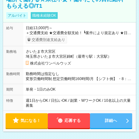
もらえる◎/T1
アルバイト
職種未経験OK
日給13,000円～
給与
＋交通費支給 ★交通費全額支給！ ┗案件により規定あり ★日払
いOK！（規定あり） ┗働いたその日に現金GET♪ お仕事後はコ
交通費別途支給あり
ンビニATMから 日払い分を引き落とせます！ 【試用期間】試
用期間なし
さいたま市大宮区
勤務地
埼玉県さいたま市大宮区錦町（最寄り駅：大宮駅）
株式会社ワンベルウッズ
勤務時間は指定なし
勤務時間
変形労働時間制 想定労働時間160時間/月 【シフト例】 ・8：00
～21：00
単発・1日のみOK
期間
週1日からOK / 日払いOK / 副業・WワークOK / 10名以上の大量
特徴
募集
気になる！
応募する
詳細へ