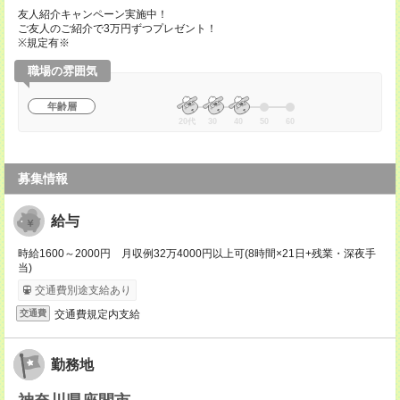
友人紹介キャンペーン実施中！
ご友人のご紹介で3万円ずつプレゼント！
※規定有※
職場の雰囲気
年齢層
20代
30
40
50
60
募集情報
給与
時給1600～2000円 月収例32万4000円以上可(8時間×21日+残業・深夜手
当)
交通費別途支給あり
交通費規定内支給
交通費
勤務地