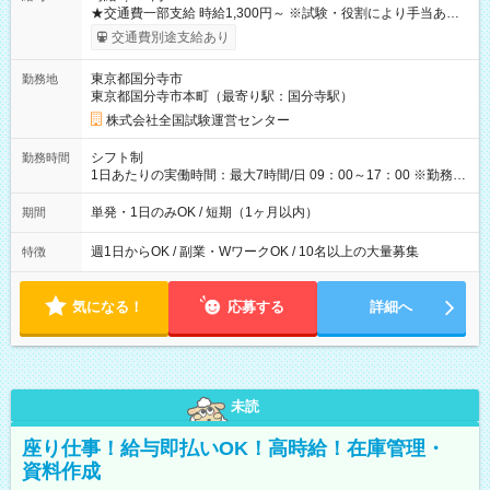
★交通費一部支給 時給1,300円～ ※試験・役割により手当あり
※勤務回数により昇給あり 【即給（前払い）オプションあ
交通費別途支給あり
り！】 希望される場合、勤務から1週間ほどで給与の一部を受け
取れます。 ※手数料418円がかかります。 【過去試験日の収入
東京都国分寺市
勤務地
例】 ・河合塾模擬試験 8:30～17:30（休憩1時間） 時給1,300円
東京都国分寺市本町（最寄り駅：国分寺駅）
×8時間＝日収10,400円＋交通費 ※当日の役割により時給＋100
円の場合あり ・国家試験 7:00～13:30（休憩なし） 時給1,300
株式会社全国試験運営センター
円（役割手当＋100円）×6時間＝日収8,400円＋交通費 【試用期
間】試用期間なし
シフト制
勤務時間
1日あたりの実働時間：最大7時間/日 09：00～17：00 ※勤務時
間は 試験により異なります。
単発・1日のみOK / 短期（1ヶ月以内）
期間
週1日からOK / 副業・WワークOK / 10名以上の大量募集
特徴
気になる！
応募する
詳細へ
未読
座り仕事！給与即払いOK！高時給！在庫管理・
資料作成