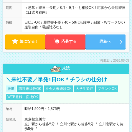
ば前職が、 在宅/財団法人/事務/コールセンター/受付/販売/カフェ
スタッフ スイーツ販売/ホテルフロント/化粧品販売/など 様々な
＜急募＞即日～長期／8月～9月～も相談OK！応募から最短即日
期間
業界から入社して活躍されています♪
には選考案内♪
日払いOK
/
履歴書不要
/
40～50代活躍中
/
副業・WワークOK
/
特徴
服装自由
/
電話対応なし
気になる！
応募する
詳細へ
掲載日：2026.08.05
未読
＼来社不要／単発1日OK＊チラシの仕分け
派遣
職種未経験OK
社会人未経験OK
大学生歓迎
ブランクOK
WEB登録・面接OK
時給1,500円～1,875円
給与
東京都立川市
勤務地
立川駅から徒歩5分
/
立川北駅から徒歩5分
/
立川南駅から徒
歩5分
/
…