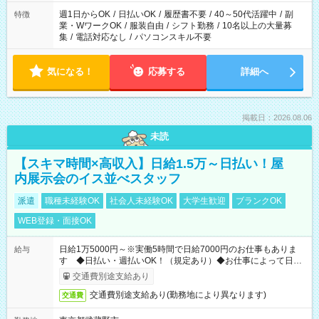
週1日からOK
/
日払いOK
/
履歴書不要
/
40～50代活躍中
/
副
特徴
業・WワークOK
/
服装自由
/
シフト勤務
/
10名以上の大量募
集
/
電話対応なし
/
パソコンスキル不要
気になる！
応募する
詳細へ
掲載日：2026.08.06
未読
【スキマ時間×高収入】日給1.5万～日払い！屋
内展示会のイス並べスタッフ
派遣
職種未経験OK
社会人未経験OK
大学生歓迎
ブランクOK
WEB登録・面接OK
日給1万5000円～※実働5時間で日給7000円のお仕事もありま
給与
す ◆日払い・週払いOK！（規定あり）◆お仕事によって日給
も異なります
交通費別途支給あり
交通費別途支給あり(勤務地により異なります)
交通費