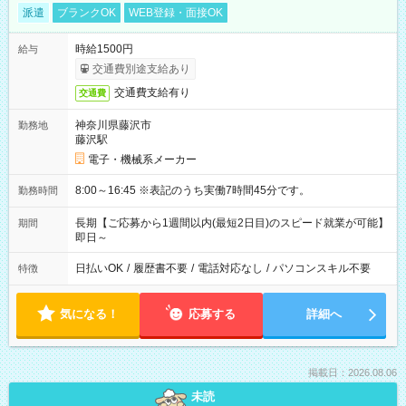
派遣
ブランクOK
WEB登録・面接OK
時給1500円
給与
交通費別途支給あり
交通費支給有り
交通費
神奈川県藤沢市
勤務地
藤沢駅
電子・機械系メーカー
8:00～16:45 ※表記のうち実働7時間45分です。
勤務時間
長期【ご応募から1週間以内(最短2日目)のスピード就業が可能】
期間
即日～
日払いOK
/
履歴書不要
/
電話対応なし
/
パソコンスキル不要
特徴
気になる！
応募する
詳細へ
掲載日：2026.08.06
未読