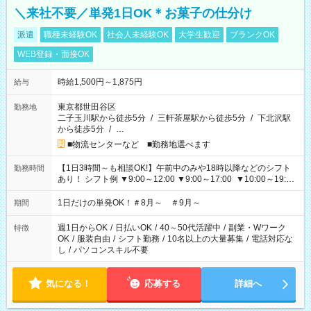
＼来社不要／単発1日OK＊お菓子の仕分け
派遣
職種未経験OK
社会人未経験OK
大学生歓迎
ブランクOK
WEB登録・面接OK
時給1,500円～1,875円
給与
東京都世田谷区
勤務地
二子玉川駅から徒歩5分
/
三軒茶屋駅から徒歩5分
/
下北沢駅
から徒歩5分
/
…
■物流センターなど ■勤務地選べます
【1日3時間～も相談OK!】午前中のみや18時以降などのシフト
勤務時間
あり！ シフト例 ▼9:00～12:00 ▼9:00～17:00 ▼10:00～19:00
▼18:00～21:00
1日だけの単発OK！＃8月～ ＃9月～
期間
週1日からOK
/
日払いOK
/
40～50代活躍中
/
副業・Wワーク
特徴
OK
/
服装自由
/
シフト勤務
/
10名以上の大量募集
/
電話対応な
し
/
パソコンスキル不要
気になる！
応募する
詳細へ