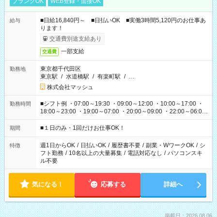
ブランクOK
WEB登録・面接OK
■日給16,840円～ ■日払いOK ■実働3時間5,120円のお仕事あ
給与
ります！
交通費別途支給あり
一部支給
交通費
東京都千代田区
勤務地
東京駅
/
水道橋駅
/
有楽町駅
/
…
株式会社マッシュ
■シフト例 ・07:00～19:30 ・09:00～12:00 ・10:00～17:00 ・
勤務時間
18:00～23:00 ・19:00～07:00 ・20:00～09:00 ・22:00～06:00
etc ★最短で3時間で5,120円のお仕事から 15時間で2万円近く稼
げるお仕事も！ ご希望のお時間に合わせてご紹介！ ※シフトは
■１日のみ・1回だけお仕事OK！
期間
現場によって異なります。 ※勿論、休憩時間はあるのでご安心
ください！
週1日からOK
/
日払いOK
/
履歴書不要
/
副業・WワークOK
/
シ
特徴
フト勤務
/
10名以上の大量募集
/
電話対応なし
/
パソコンスキ
ル不要
気になる！
応募する
詳細へ
掲載日：2026.08.06