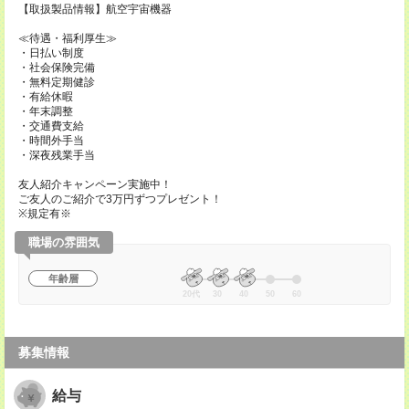
【取扱製品情報】航空宇宙機器
≪待遇・福利厚生≫
・日払い制度
・社会保険完備
・無料定期健診
・有給休暇
・年末調整
・交通費支給
・時間外手当
・深夜残業手当
友人紹介キャンペーン実施中！
ご友人のご紹介で3万円ずつプレゼント！
※規定有※
職場の雰囲気
年齢層
20代
30
40
50
60
募集情報
給与