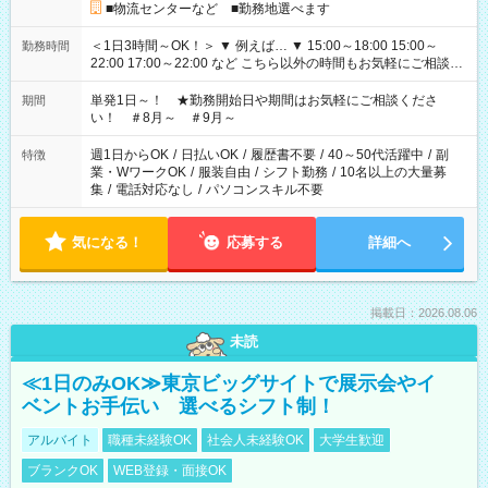
■物流センターなど ■勤務地選べます
＜1日3時間～OK！＞ ▼ 例えば… ▼ 15:00～18:00 15:00～
勤務時間
22:00 17:00～22:00 など こちら以外の時間もお気軽にご相談く
ださい！
単発1日～！ ★勤務開始日や期間はお気軽にご相談くださ
期間
い！ ＃8月～ ＃9月～
週1日からOK
/
日払いOK
/
履歴書不要
/
40～50代活躍中
/
副
特徴
業・WワークOK
/
服装自由
/
シフト勤務
/
10名以上の大量募
集
/
電話対応なし
/
パソコンスキル不要
気になる！
応募する
詳細へ
掲載日：2026.08.06
未読
≪1日のみOK≫東京ビッグサイトで展示会やイ
ベントお手伝い 選べるシフト制！
アルバイト
職種未経験OK
社会人未経験OK
大学生歓迎
ブランクOK
WEB登録・面接OK