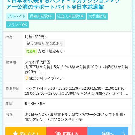
＜日本を代表するバンド＊サカナクション＞ツ
アー公演のサポートバイト＠日本武道館
アルバイト
職種未経験OK
社会人未経験OK
大学生歓迎
ブランクOK
時給1250円～
給与
交通費別途支給あり
支給（規定有り）
交通費
東京都千代田区
勤務地
九段下駅から徒歩5分
/
竹橋駅から徒歩10分
/
神保町駅から徒
歩15分
/
…
株式会社ライブパワー
＜シフト例＞ 9:00～22:30 12:30～22:00 15:30～21:00 12:30～
勤務時間
19:00 12:30～22:00 上記の時間から好きな時間を選べます！ ※
時間は変更となる可能性があります
9月8日・9日
期間
週1日からOK
/
履歴書不要
/
副業・WワークOK
/
シフト勤務
/
特徴
電話対応なし
/
パソコンスキル不要
気になる！
応募する
詳細へ