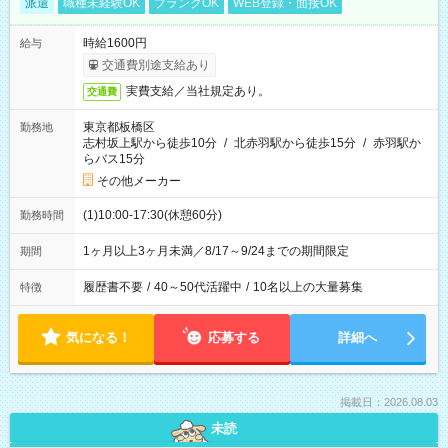
派遣
職種未経験OK
ブランクOK
WEB登録・面接OK
時給1600円
給与
交通費別途支給あり
実費支給／当社規定あり。
交通費
東京都板橋区
勤務地
志村坂上駅から徒歩10分
/
北赤羽駅から徒歩15分
/
赤羽駅か
らバス15分
その他メーカー
(1)10:00-17:30(休憩60分)
勤務時間
1ヶ月以上3ヶ月未満／8/17～9/24までの期間限定
期間
履歴書不要
/
40～50代活躍中
/
10名以上の大量募集
特徴
気になる！
応募する
詳細へ
掲載日：2026.08.03
未読