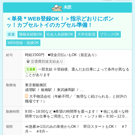
未読
＜単発＊WEB登録OK！＞指示どおりにポン
ッ！カプセルトイのカプセル準備！
派遣
職種未経験OK
社会人未経験OK
大学生歓迎
ブランクOK
WEB登録・面接OK
時給1500円 ■現金日払いもOK（規定あり）
給与
交通費別途支給あり
一部支給 ※登録後、選んだお仕事によって条件が異なる
交通費
ことがあります
東京都板橋区
勤務地
成増駅
/
板橋駅
/
東武練馬駅
/
…
大手物流会社（年齢不問／「無理なく続けられる」と好評の
職場です！）
9:00～18:00など ■希望の時間帯を選べます！ ▼他にも様々な時
勤務時間
間帯でお仕事をご用意しています！ ＜シフト例＞ 8:30～12:00
17:00～22:00 13:00～22:00 22:00～翌6:00 など
≪急募≫1日のみの単発からOK！ 即日スタートもOK！ ＃7
期間
月～ ＃8月～