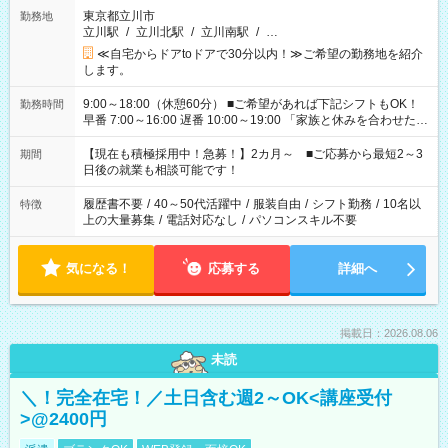
東京都立川市
勤務地
立川駅
/
立川北駅
/
立川南駅
/
…
≪自宅からドアtoドアで30分以内！≫ご希望の勤務地を紹介
します。
9:00～18:00（休憩60分） ■ご希望があれば下記シフトもOK！
勤務時間
早番 7:00～16:00 遅番 10:00～19:00 「家族と休みを合わせた
い」 「余裕を持って夕飯の準備がしたい」 「できれば残業はし
たくない」 など、ご希望を教えてくださいね。 ※Wワーク希望
【現在も積極採用中！急募！】2カ月～ ■ご応募から最短2～3
期間
の方へ 今ご覧のお仕事で希望する勤務時間と、もう1つのお仕事
日後の就業も相談可能です！
の勤務時間。 合計で週40時間を超える場合は応募できません。
履歴書不要
/
40～50代活躍中
/
服装自由
/
シフト勤務
/
10名以
特徴
上の大量募集
/
電話対応なし
/
パソコンスキル不要
気になる！
応募する
詳細へ
掲載日：2026.08.06
未読
＼！完全在宅！／土日含む週2～OK<講座受付
>@2400円