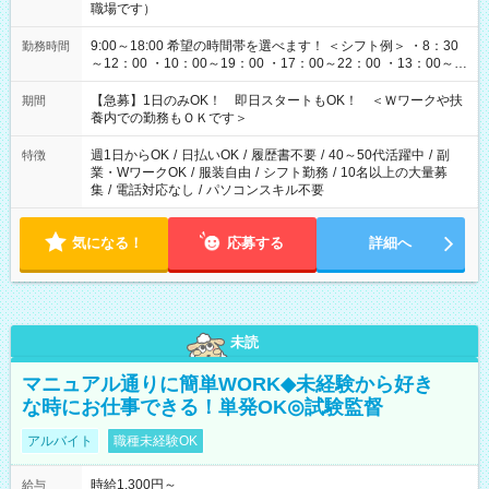
職場です）
9:00～18:00 希望の時間帯を選べます！ ＜シフト例＞ ・8：30
勤務時間
～12：00 ・10：00～19：00 ・17：00～22：00 ・13：00～
22：00 ・22：00～翌6：00 など
【急募】1日のみOK！ 即日スタートもOK！ ＜Ｗワークや扶
期間
養内での勤務もＯＫです＞
週1日からOK
/
日払いOK
/
履歴書不要
/
40～50代活躍中
/
副
特徴
業・WワークOK
/
服装自由
/
シフト勤務
/
10名以上の大量募
集
/
電話対応なし
/
パソコンスキル不要
気になる！
応募する
詳細へ
未読
マニュアル通りに簡単WORK◆未経験から好き
な時にお仕事できる！単発OK◎試験監督
アルバイト
職種未経験OK
時給1,300円～
給与