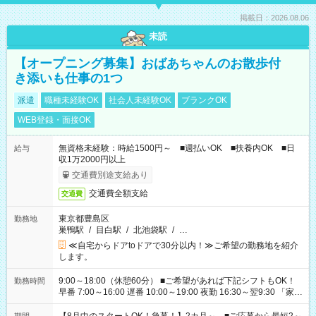
掲載日：2026.08.06
未読
【オープニング募集】おばあちゃんのお散歩付
き添いも仕事の1つ
派遣
職種未経験OK
社会人未経験OK
ブランクOK
WEB登録・面接OK
無資格未経験：時給1500円～ ■週払いOK ■扶養内OK ■日
給与
収1万2000円以上
交通費別途支給あり
交通費全額支給
交通費
東京都豊島区
勤務地
巣鴨駅
/
目白駅
/
北池袋駅
/
…
≪自宅からドアtoドアで30分以内！≫ご希望の勤務地を紹介
します。
9:00～18:00（休憩60分） ■ご希望があれば下記シフトもOK！
勤務時間
早番 7:00～16:00 遅番 10:00～19:00 夜勤 16:30～翌9:30 「家族
と休みを合わせたい」 「余裕を持って夕飯の準備がしたい」
「できれば残業はしたくない」 など、ご希望を教えてください