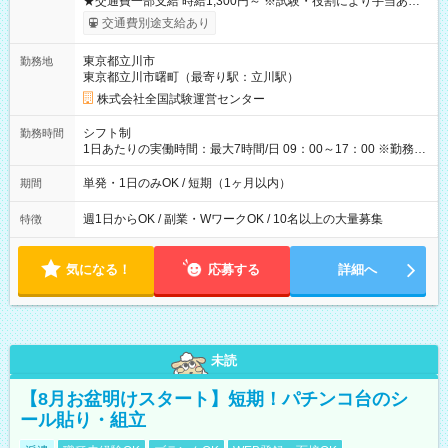
★交通費一部支給 時給1,300円～ ※試験・役割により手当あり
※勤務回数により昇給あり 【即給（前払い）オプションあ
交通費別途支給あり
り！】 希望される場合、勤務から1週間ほどで給与の一部を受け
取れます。 ※手数料418円がかかります。 【過去試験日の収入
東京都立川市
勤務地
例】 ・河合塾模擬試験 8:30～17:30（休憩1時間） 時給1,300円
東京都立川市曙町（最寄り駅：立川駅）
×8時間＝日収10,400円＋交通費 ※当日の役割により時給＋100
円の場合あり ・国家試験 7:00～13:30（休憩なし） 時給1,300
株式会社全国試験運営センター
円（役割手当＋100円）×6時間＝日収8,400円＋交通費 【試用期
間】試用期間なし
シフト制
勤務時間
1日あたりの実働時間：最大7時間/日 09：00～17：00 ※勤務時
間は 試験により異なります。
単発・1日のみOK / 短期（1ヶ月以内）
期間
週1日からOK / 副業・WワークOK / 10名以上の大量募集
特徴
気になる！
応募する
詳細へ
未読
【8月お盆明けスタート】短期！パチンコ台のシ
ール貼り・組立