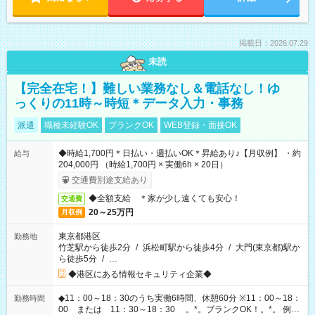
掲載日：2026.07.29
未読
【完全在宅！】難しい業務なし＆電話なし！ゆ
っくりの11時～時短＊データ入力・事務
派遣
職種未経験OK
ブランクOK
WEB登録・面接OK
◆時給1,700円＊日払い・週払いOK＊昇給あり♪【月収例】 ・約
給与
204,000円 （時給1,700円 × 実働6h × 20日）
交通費別途支給あり
◆全額支給 ＊家が少し遠くても安心！
交通費
20～25万円
月収例
東京都港区
勤務地
竹芝駅から徒歩2分
/
浜松町駅から徒歩4分
/
大門(東京都)駅か
ら徒歩5分
/
…
◆港区にある情報セキュリティ企業◆
◆11：00～18：30のうち実働6時間、休憩60分 ※11：00～18：
勤務時間
00 または 11：30～18：30 。*。ブランクOK！。*。 例え