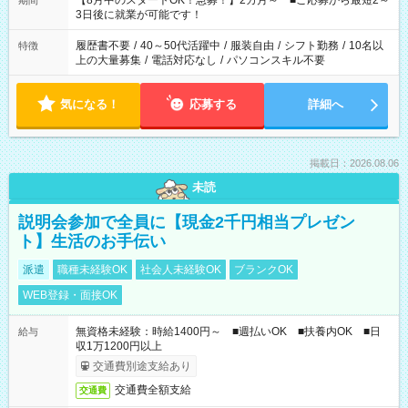
【8月中のスタートOK！急募！】2カ月～ ■ご応募から最短2～
期間
ね。 ※Wワーク希望の方へ 今ご覧のお仕事で希望する勤務時間
3日後に就業が可能です！
と、もう1つのお仕事の勤務時間。 合計で週40時間を超える場
合は応募できません。
履歴書不要
/
40～50代活躍中
/
服装自由
/
シフト勤務
/
10名以
特徴
上の大量募集
/
電話対応なし
/
パソコンスキル不要
気になる！
応募する
詳細へ
掲載日：2026.08.06
未読
説明会参加で全員に【現金2千円相当プレゼン
ト】生活のお手伝い
派遣
職種未経験OK
社会人未経験OK
ブランクOK
WEB登録・面接OK
無資格未経験：時給1400円～ ■週払いOK ■扶養内OK ■日
給与
収1万1200円以上
交通費別途支給あり
交通費全額支給
交通費