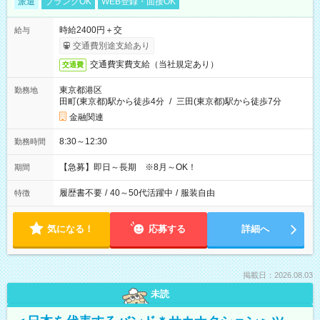
派遣
ブランクOK
WEB登録・面接OK
時給2400円＋交
給与
交通費別途支給あり
交通費実費支給（当社規定あり）
交通費
東京都港区
勤務地
田町(東京都)駅から徒歩4分
/
三田(東京都)駅から徒歩7分
金融関連
8:30～12:30
勤務時間
【急募】即日～長期 ※8月～OK！
期間
履歴書不要
/
40～50代活躍中
/
服装自由
特徴
気になる！
応募する
詳細へ
掲載日：2026.08.03
未読