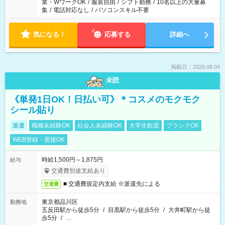
業・WワークOK
/
服装自由
/
シフト勤務
/
10名以上の大量募
集
/
電話対応なし
/
パソコンスキル不要
気になる！
応募する
詳細へ
掲載日：2026.08.04
未読
《単発1日OK！日払い可》＊コスメのモクモク
シール貼り
派遣
職種未経験OK
社会人未経験OK
大学生歓迎
ブランクOK
WEB登録・面接OK
時給1,500円～1,875円
給与
交通費別途支給あり
■ 交通費規定内支給 ※派遣先による
交通費
東京都品川区
勤務地
五反田駅から徒歩5分
/
目黒駅から徒歩5分
/
大井町駅から徒
歩5分
/
…