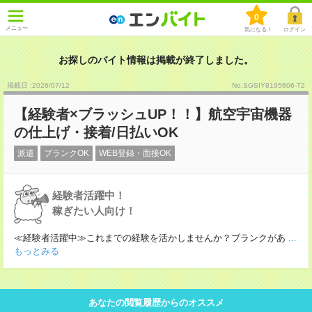
0
メニュー
気になる！
ログイン
お探しのバイト情報は掲載が終了しました。
掲載日 :2026
/
07
/
12
No.SGSIY8195606-T2
【経験者×ブラッシュUP！！】航空宇宙機器
の仕上げ・接着/日払いOK
派遣
ブランクOK
WEB登録・面接OK
経験者活躍中！
稼ぎたい人向け！
≪経験者活躍中≫これまでの経験を活かしませんか？ブランクがあ
...
もっとみる
あなたの閲覧履歴からのオススメ