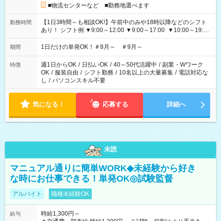
■物流センターなど ■勤務地選べます
【1日3時間～も相談OK!】午前中のみや18時以降などのシフト
勤務時間
あり！ シフト例 ▼9:00～12:00 ▼9:00～17:00 ▼10:00～19:00
▼18:00～21:00
1日だけの単発OK！＃8月～ ＃9月～
期間
週1日からOK
/
日払いOK
/
40～50代活躍中
/
副業・Wワーク
特徴
OK
/
服装自由
/
シフト勤務
/
10名以上の大量募集
/
電話対応な
し
/
パソコンスキル不要
気になる！
応募する
詳細へ
未読
マニュアル通りに簡単WORK◆未経験から好き
な時にお仕事できる！単発OK◎試験監督
アルバイト
職種未経験OK
時給1,300円～
給与