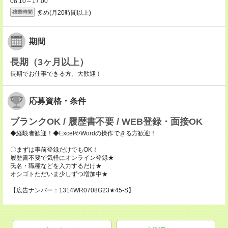
08:10～17:00
多め(月20時間以上)
残業時間
期間
長期（3ヶ月以上）
長期でお仕事できる方、大歓迎！
応募資格・条件
ブランクOK / 履歴書不要 / WEB登録・面接OK
◆経験者歓迎！◆ExcelやWordの操作できる方歓迎！
〇まずは事前登録だけでもOK！
履歴書不要で気軽にオンライン登録★
氏名・職種などを入力するだけ★
オシゴトただいま少しずつ増加中★
【広告ナンバー：1314WR0708G23★45-S】