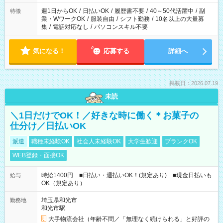
週1日からOK
/
日払いOK
/
履歴書不要
/
40～50代活躍中
/
副
特徴
業・WワークOK
/
服装自由
/
シフト勤務
/
10名以上の大量募
集
/
電話対応なし
/
パソコンスキル不要
気になる！
応募する
詳細へ
掲載日：2026.07.19
未読
＼1日だけでOK！／好きな時に働く＊お菓子の
仕分け／日払いOK
派遣
職種未経験OK
社会人未経験OK
大学生歓迎
ブランクOK
WEB登録・面接OK
時給1400円 ■日払い・週払いOK！(規定あり) ■現金日払いも
給与
OK（規定あり）
埼玉県和光市
勤務地
和光市駅
大手物流会社（年齢不問／「無理なく続けられる」と好評の