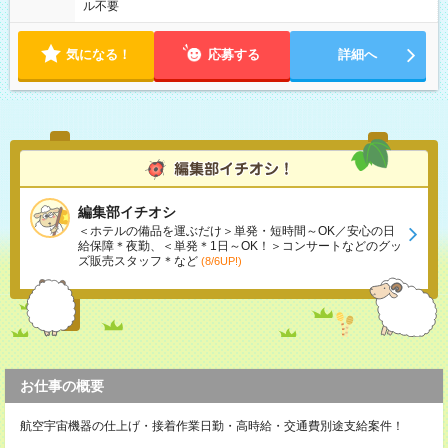
ル不要
気になる！
応募する
詳細へ
編集部イチオシ
＜ホテルの備品を運ぶだけ＞単発・短時間～OK／安心の日
給保障＊夜勤、＜単発＊1日～OK！＞コンサートなどのグッ
ズ販売スタッフ＊など
(8/6UP!)
お仕事の概要
航空宇宙機器の仕上げ・接着作業日勤・高時給・交通費別途支給案件！