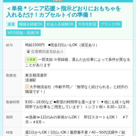
＜単発＊シニア応援＞指示どおりにおもちゃを
入れるだけ！カプセルトイの準備！
派遣
職種未経験OK
社会人未経験OK
大学生歓迎
ブランクOK
WEB登録・面接OK
時給1500円 ■現金日払いもOK（規定あり）
給与
交通費別途支給あり
一部支給 ※登録後、選んだお仕事によって条件が異なる
交通費
ことがあります
東京都清瀬市
勤務地
清瀬駅
大手物流会社（年齢不問／「無理なく続けられる」と好評の
職場です！）
9:00～18:00など ■希望の時間帯を選べます！ ▼他にも様々な時
勤務時間
間帯でお仕事をご用意しています！ ＜シフト例＞ 8:30～12:00
17:00～22:00 13:00～22:00 22:00～翌6:00 など
≪急募≫1日のみの単発からOK！ 即日スタートもOK！ ＃7
期間
月～＃8月～
週1日からOK
/
日払いOK
/
履歴書不要
/
40～50代活躍中
/
副
特徴