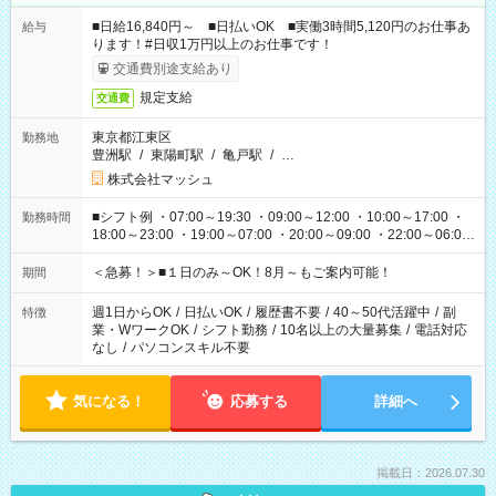
■日給16,840円～ ■日払いOK ■実働3時間5,120円のお仕事あ
給与
ります！#日収1万円以上のお仕事です！
交通費別途支給あり
規定支給
交通費
東京都江東区
勤務地
豊洲駅
/
東陽町駅
/
亀戸駅
/
…
株式会社マッシュ
■シフト例 ・07:00～19:30 ・09:00～12:00 ・10:00～17:00 ・
勤務時間
18:00～23:00 ・19:00～07:00 ・20:00～09:00 ・22:00～06:00
etc ★最短で3時間で5,120円のお仕事から 15時間で2万円近く稼
げるお仕事も！ ご希望のお時間に合わせてご紹介！ ※シフトは
＜急募！＞■１日のみ～OK！8月～もご案内可能！
期間
現場によって異なります。 ※勿論、休憩時間はあるのでご安心
ください！
週1日からOK
/
日払いOK
/
履歴書不要
/
40～50代活躍中
/
副
特徴
業・WワークOK
/
シフト勤務
/
10名以上の大量募集
/
電話対応
なし
/
パソコンスキル不要
気になる！
応募する
詳細へ
掲載日：2026.07.30