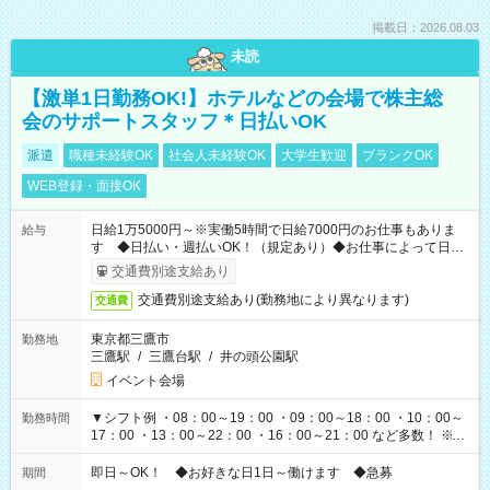
掲載日：2026.08.03
未読
【激単1日勤務OK!】ホテルなどの会場で株主総
会のサポートスタッフ＊日払いOK
派遣
職種未経験OK
社会人未経験OK
大学生歓迎
ブランクOK
WEB登録・面接OK
日給1万5000円～※実働5時間で日給7000円のお仕事もありま
給与
す ◆日払い・週払いOK！（規定あり）◆お仕事によって日給
も異なります
交通費別途支給あり
交通費別途支給あり(勤務地により異なります)
交通費
東京都三鷹市
勤務地
三鷹駅
/
三鷹台駅
/
井の頭公園駅
イベント会場
▼シフト例 ・08：00～19：00 ・09：00～18：00 ・10：00～
勤務時間
17：00 ・13：00～22：00 ・16：00～21：00 など多数！ ※お
仕事により勤務時間が異なります
即日～OK！ ◆お好きな日1日～働けます ◆急募
期間