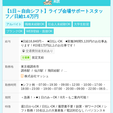
未読
【1日～自由シフト】ライブ会場サポートスタッ
フ／日給1.6万円
アルバイト
職種未経験OK
社会人未経験OK
大学生歓迎
ブランクOK
WEB登録・面接OK
■日給16,840円～ ■日払いOK ■実働3時間5,120円のお仕事あ
給与
ります！#日収1万円以上のお仕事です！
交通費別途支給あり
規定支給
交通費
東京都調布市
勤務地
調布駅
/
仙川駅
/
飛田給駅
/
…
株式会社マッシュ
■シフト例 ・07:00～19:30 ・09:00～12:00 ・10:00～17:00 ・
勤務時間
18:00～23:00 ・19:00～07:00 ・20:00～09:00 ・22:00～06:00
etc ★最短で3時間で5,120円のお仕事から 15時間で2万円近く稼
げるお仕事も！ ご希望のお時間に合わせてご紹介！ ※シフトは
＜急募！＞■１日のみ～OK！8月～もご案内可能！
期間
現場によって異なります。 ※勿論、休憩時間はあるのでご安心
ください！
週1日からOK
/
日払いOK
/
履歴書不要
/
副業・WワークOK
/
シ
特徴
フト勤務
/
10名以上の大量募集
/
電話対応なし
/
パソコンスキ