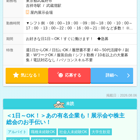
東京都武蔵野市
勤務地
吉祥寺駅
/
武蔵境駅
屋内展示会場
▼シフト例 ・08：00～19：00 ・09：00～18：00 ・10：00～
勤務時間
17：00 ・13：00～22：00 ・16：00～21：00 など多数！ ※お
仕事により勤務時間が異なります
お好きな日1日～OK！すぐに働けます！ ◆急募
期間
週1日からOK
/
日払いOK
/
履歴書不要
/
40～50代活躍中
/
副
特徴
業・WワークOK
/
服装自由
/
シフト勤務
/
10名以上の大量募
集
/
電話対応なし
/
パソコンスキル不要
気になる！
応募する
詳細へ
掲載日：2026.08.06
未読
＜1日～OK！＞あの有名企業も！展示会や株主
総会のお手伝い！
アルバイト
職種未経験OK
社会人未経験OK
大学生歓迎