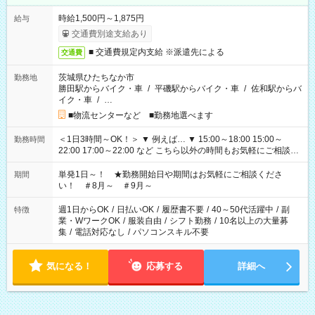
時給1,500円～1,875円
給与
交通費別途支給あり
■ 交通費規定内支給 ※派遣先による
交通費
茨城県ひたちなか市
勤務地
勝田駅からバイク・車
/
平磯駅からバイク・車
/
佐和駅からバ
イク・車
/
…
■物流センターなど ■勤務地選べます
＜1日3時間～OK！＞ ▼ 例えば… ▼ 15:00～18:00 15:00～
勤務時間
22:00 17:00～22:00 など こちら以外の時間もお気軽にご相談く
ださい！
単発1日～！ ★勤務開始日や期間はお気軽にご相談くださ
期間
い！ ＃8月～ ＃9月～
週1日からOK
/
日払いOK
/
履歴書不要
/
40～50代活躍中
/
副
特徴
業・WワークOK
/
服装自由
/
シフト勤務
/
10名以上の大量募
集
/
電話対応なし
/
パソコンスキル不要
気になる！
応募する
詳細へ