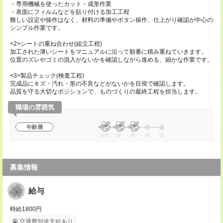
・専用機械を使ったカット・成形作業
・表面にフィルムなどを貼り付ける加工工程
難しい設定や操作はなく、材料の準備やボタン操作、仕上がり確認が中心の
シンプル作業です。
<2>シートの重ね合わせ(組立工程)
加工された薄いシートをマニュアルに沿って順番に積み重ねていきます。
位置のズレやゴミの混入がないかを確認しながら進める、細かな作業です。
<3>製品チェック(検査工程)
完成品にキズ・汚れ・形の不良などがないかを目視で確認します。
品質を守る大切なポジションで、ものづくりの最終工程を担当します。
職場の雰囲気
年齢層
20代
30
40
50
60
募集情報
給与
時給1800円
交通費別途支給あり