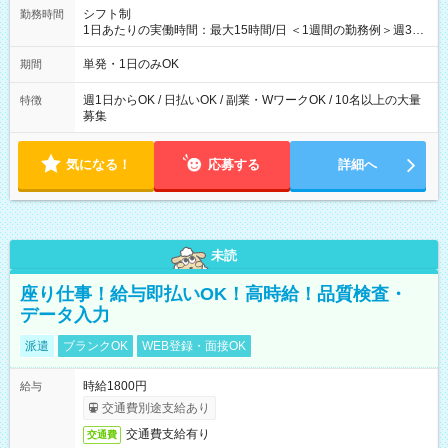
シフト制
勤務時間
1日あたりの実働時間：最大15時間/日 ＜1週間の勤務例＞週3回
勤務 勤務：月・水・金 休み：火・木・土・日 好きな時にお仕事
可能です！ ※1日あたりの最大実働時間は日勤、夜勤共に勤務し
単発・1日のみOK
期間
た時間になります。
週1日からOK / 日払いOK / 副業・WワークOK / 10名以上の大量
特徴
募集
気になる！
応募する
詳細へ
未読
座り仕事！給与即払いOK！高時給！品質検査・
データ入力
派遣
ブランクOK
WEB登録・面接OK
時給1800円
給与
交通費別途支給あり
交通費支給有り
交通費