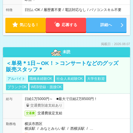
日払いOK
/
履歴書不要
/
電話対応なし
/
パソコンスキル不要
特徴
気になる！
応募する
詳細へ
掲載日：2026.08.07
未読
＜単発＊1日～OK！＞コンサートなどのグッズ
販売スタッフ＊
アルバイト
職種未経験OK
社会人未経験OK
大学生歓迎
ブランクOK
WEB登録・面接OK
日給1万5000円～ ■最大で日給2万8500円！
給与
交通費別途支給あり
交通費規定支給
交通費
横浜市西区
勤務地
横浜駅
/
みなとみらい駅
/
西横浜駅
/
…