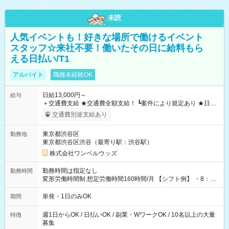
未読
人気イベントも！好きな場所で働けるイベント
スタッフ☆来社不要！働いたその日に給料もら
える日払い/T1
アルバイト
職種未経験OK
日給13,000円～
給与
＋交通費支給 ★交通費全額支給！ ┗案件により規定あり ★日払
いOK！（規定あり） ┗働いたその日に現金GET♪ お仕事後はコ
交通費別途支給あり
ンビニATMから 日払い分を引き落とせます！ 【試用期間】試
用期間なし
東京都渋谷区
勤務地
東京都渋谷区渋谷（最寄り駅：渋谷駅）
株式会社ワンベルウッズ
勤務時間は指定なし
勤務時間
変形労働時間制 想定労働時間160時間/月 【シフト例】 ・8：00
～21：00
単発・1日のみOK
期間
週1日からOK / 日払いOK / 副業・WワークOK / 10名以上の大量
特徴
募集