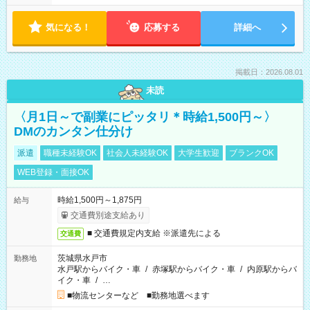
気になる！
応募する
詳細へ
掲載日：2026.08.01
未読
〈月1日～で副業にピッタリ＊時給1,500円～〉
DMのカンタン仕分け
派遣
職種未経験OK
社会人未経験OK
大学生歓迎
ブランクOK
WEB登録・面接OK
時給1,500円～1,875円
給与
交通費別途支給あり
■ 交通費規定内支給 ※派遣先による
交通費
茨城県水戸市
勤務地
水戸駅からバイク・車
/
赤塚駅からバイク・車
/
内原駅からバ
イク・車
/
…
■物流センターなど ■勤務地選べます