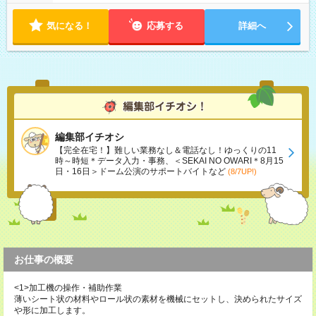
気になる！
応募する
詳細へ
編集部イチオシ
【完全在宅！】難しい業務なし＆電話なし！ゆっくりの11
時～時短＊データ入力・事務、＜SEKAI NO OWARI＊8月15
日・16日＞ドーム公演のサポートバイトなど
(8/7UP!)
お仕事の概要
<1>加工機の操作・補助作業
薄いシート状の材料やロール状の素材を機械にセットし、決められたサイズ
や形に加工します。