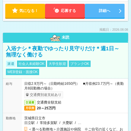
気になる！
応募する
詳細へ
掲載日：2026.08.08
未読
入浴ナシ＊夜勤でゆったり見守りだけ＊週1日～
無理なく働ける
派遣
社会人未経験OK
大学生歓迎
ブランクOK
WEB登録・面接OK
日収2.9万円～（日勤時給1650円） ■月収例23.7万円～（夜勤
給与
月8回勤務の場合）
交通費別途支給あり
交通費全額支給
交通費
20～25万円
月収例
茨城県日立市
勤務地
日立駅
/
常陸多賀駅
/
大甕駅
/
…
＜選べる勤務地＞介護施設や病院 ※ご自宅の近くなど、お