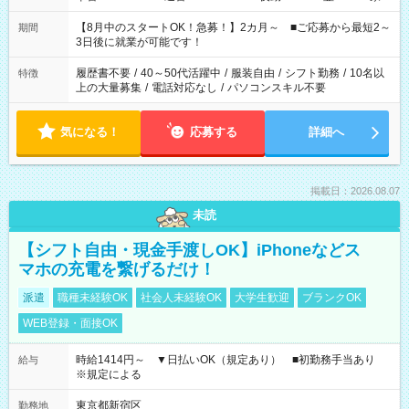
と休みを合わせたい」 「余裕を持って夕飯の準備がしたい」
「できれば残業はしたくない」 など、ご希望を教えてください
【8月中のスタートOK！急募！】2カ月～ ■ご応募から最短2～
期間
ね。 ※Wワーク希望の方へ 今ご覧のお仕事で希望する勤務時間
3日後に就業が可能です！
と、もう1つのお仕事の勤務時間。 合計で週40時間を超える場
合は応募できません。
履歴書不要
/
40～50代活躍中
/
服装自由
/
シフト勤務
/
10名以
特徴
上の大量募集
/
電話対応なし
/
パソコンスキル不要
気になる！
応募する
詳細へ
掲載日：2026.08.07
未読
【シフト自由・現金手渡しOK】iPhoneなどス
マホの充電を繋げるだけ！
派遣
職種未経験OK
社会人未経験OK
大学生歓迎
ブランクOK
WEB登録・面接OK
時給1414円～ ▼日払いOK（規定あり） ■初勤務手当あり
給与
※規定による
東京都新宿区
勤務地