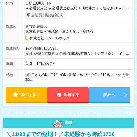
日給13,000円～
給与
＋交通費支給 ★交通費全額支給！ ┗案件により規定あり ★日払
いOK！（規定あり） ┗働いたその日に現金GET♪ お仕事後はコ
交通費別途支給あり
ンビニATMから 日払い分を引き落とせます！ 【試用期間】試
用期間なし
東京都豊島区
勤務地
東京都豊島区南池袋（最寄り駅：池袋駅）
株式会社ワンベルウッズ
勤務時間は指定なし
勤務時間
変形労働時間制 想定労働時間160時間/月 【シフト例】 ・8：00
～21：00
単発・1日のみOK
期間
週1日からOK / 日払いOK / 副業・WワークOK / 10名以上の大量
特徴
募集
気になる！
応募する
詳細へ
未読
＼11/30までの短期！／未経験から時給1700