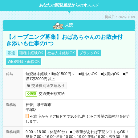
あなたの閲覧履歴からのオススメ
掲載日：2026.08.09
未読
【オープニング募集】おばあちゃんのお散歩付
き添いも仕事の1つ
派遣
職種未経験OK
社会人未経験OK
ブランクOK
WEB登録・面接OK
無資格未経験：時給1500円～ ■週払いOK ■扶養内OK ■日
給与
収1万2000円以上
交通費別途支給あり
交通費全額支給
交通費
神奈川県平塚市
勤務地
平塚駅
≪自宅からドアtoドアで30分以内！≫ご希望の勤務地を紹介
します。
9:00～18:00（休憩60分） ■ご希望があれば下記シフトもOK！
勤務時間
早番 7:00～16:00 遅番 10:00～19:00 夜勤 16:30～翌9:30 「家族