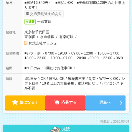
■日給16,840円～ ■日払いOK ■実働3時間5,120円のお仕事あ
給与
ります！
交通費別途支給あり
一部支給
交通費
東京都千代田区
勤務地
東京駅
/
水道橋駅
/
有楽町駅
/
…
株式会社マッシュ
■シフト例 ・07:00～19:30 ・09:00～12:00 ・10:00～17:00 ・
勤務時間
18:00～23:00 ・19:00～07:00 ・20:00～09:00 ・22:00～06:00
etc ★最短で3時間で5,120円のお仕事から 15時間で2万円近く稼
げるお仕事も！ ご希望のお時間に合わせてご紹介！ ※シフトは
■１日のみ・1回だけお仕事OK！
期間
現場によって異なります。 ※勿論、休憩時間はあるのでご安心
ください！
週1日からOK
/
日払いOK
/
履歴書不要
/
副業・WワークOK
/
シ
特徴
フト勤務
/
10名以上の大量募集
/
電話対応なし
/
パソコンスキ
ル不要
気になる！
応募する
詳細へ
掲載日：2026.08.04
未読