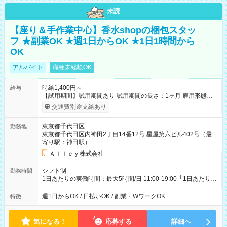
未読
【座り＆手作業中心】香水shopの梱包スタッ
フ ★副業OK ★週1日からOK ★1日1時間から
OK
アルバイト
職種未経験OK
時給1,400円～
給与
【試用期間】試用期間あり 試用期間の長さ：1ヶ月 雇用形態、
給与は本採用時と同じです。
交通費別途支給あり
東京都千代田区
勤務地
東京都千代田区内神田2丁目14番12号 星屋第六ビル402号（最
寄り駅：神田駅）
Ａｌｌｅｙ株式会社
シフト制
勤務時間
1日あたりの実働時間：最大5時間/日 11:00-19:00 └1日あたりの
実働時間：1-5時間 └上記の時間帯内であれば、いつでも勤務可
能！ └平日・土曜日の中で、お好きな曜日でご勤務いただけま
週1日からOK / 日払いOK / 副業・WワークOK
特徴
す！ 【シフト例】 ・11:00～14:00 ・16:30～19:00 ・13:00～
18:00 などのように、自由な働き方が可能なお仕事です！
気になる！
応募する
詳細へ