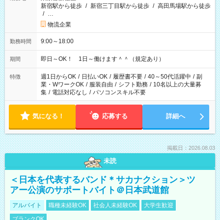
新宿駅から徒歩
/
新宿三丁目駅から徒歩
/
高田馬場駅から徒歩
/
…
物流企業
9:00～18:00
勤務時間
即日～OK！ 1日～働けます＾＾（規定あり）
期間
週1日からOK
/
日払いOK
/
履歴書不要
/
40～50代活躍中
/
副
特徴
業・WワークOK
/
服装自由
/
シフト勤務
/
10名以上の大量募
集
/
電話対応なし
/
パソコンスキル不要
気になる！
応募する
詳細へ
掲載日：2026.08.03
未読
＜日本を代表するバンド＊サカナクション＞ツ
アー公演のサポートバイト＠日本武道館
アルバイト
職種未経験OK
社会人未経験OK
大学生歓迎
ブランクOK