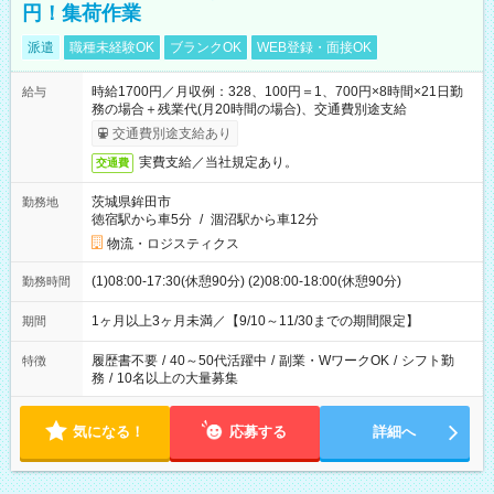
円！集荷作業
派遣
職種未経験OK
ブランクOK
WEB登録・面接OK
時給1700円／月収例：328、100円＝1、700円×8時間×21日勤
給与
務の場合＋残業代(月20時間の場合)、交通費別途支給
交通費別途支給あり
実費支給／当社規定あり。
交通費
茨城県鉾田市
勤務地
徳宿駅から車5分
/
涸沼駅から車12分
物流・ロジスティクス
(1)08:00-17:30(休憩90分) (2)08:00-18:00(休憩90分)
勤務時間
1ヶ月以上3ヶ月未満／【9/10～11/30までの期間限定】
期間
履歴書不要
/
40～50代活躍中
/
副業・WワークOK
/
シフト勤
特徴
務
/
10名以上の大量募集
気になる！
応募する
詳細へ