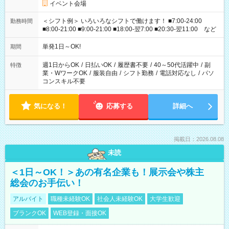
イベント会場
＜シフト例＞ いろいろなシフトで働けます！ ■7:00-24:00
勤務時間
■8:00-21:00 ■9:00-21:00 ■18:00-翌7:00 ■20:30-翌11:00 など
単発1日～OK!
期間
週1日からOK
/
日払いOK
/
履歴書不要
/
40～50代活躍中
/
副
特徴
業・WワークOK
/
服装自由
/
シフト勤務
/
電話対応なし
/
パソ
コンスキル不要
気になる！
応募する
詳細へ
掲載日：2026.08.08
未読
＜1日～OK！＞あの有名企業も！展示会や株主
総会のお手伝い！
アルバイト
職種未経験OK
社会人未経験OK
大学生歓迎
ブランクOK
WEB登録・面接OK