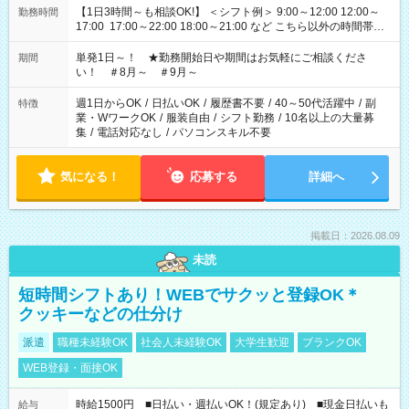
【1日3時間～も相談OK!】 ＜シフト例＞ 9:00～12:00 12:00～
勤務時間
17:00 17:00～22:00 18:00～21:00 など こちら以外の時間帯も
お気軽にご相談ください！
単発1日～！ ★勤務開始日や期間はお気軽にご相談くださ
期間
い！ ＃8月～ ＃9月～
週1日からOK
/
日払いOK
/
履歴書不要
/
40～50代活躍中
/
副
特徴
業・WワークOK
/
服装自由
/
シフト勤務
/
10名以上の大量募
集
/
電話対応なし
/
パソコンスキル不要
気になる！
応募する
詳細へ
掲載日：2026.08.09
未読
短時間シフトあり！WEBでサクッと登録OK＊
クッキーなどの仕分け
派遣
職種未経験OK
社会人未経験OK
大学生歓迎
ブランクOK
WEB登録・面接OK
時給1500円 ■日払い・週払いOK！(規定あり) ■現金日払いも
給与