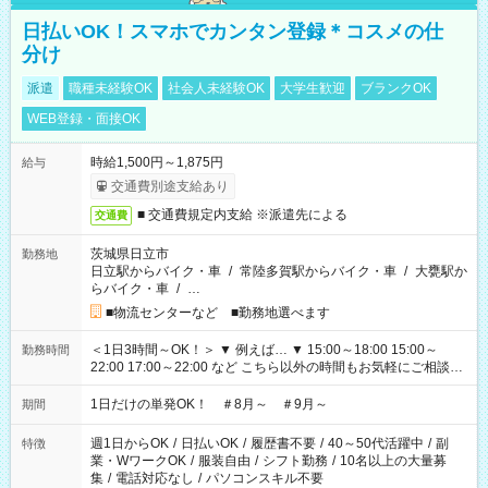
日払いOK！スマホでカンタン登録＊コスメの仕
分け
派遣
職種未経験OK
社会人未経験OK
大学生歓迎
ブランクOK
WEB登録・面接OK
時給1,500円～1,875円
給与
交通費別途支給あり
■ 交通費規定内支給 ※派遣先による
交通費
茨城県日立市
勤務地
日立駅からバイク・車
/
常陸多賀駅からバイク・車
/
大甕駅か
らバイク・車
/
…
■物流センターなど ■勤務地選べます
＜1日3時間～OK！＞ ▼ 例えば… ▼ 15:00～18:00 15:00～
勤務時間
22:00 17:00～22:00 など こちら以外の時間もお気軽にご相談く
ださい！
1日だけの単発OK！ ＃8月～ ＃9月～
期間
週1日からOK
/
日払いOK
/
履歴書不要
/
40～50代活躍中
/
副
特徴
業・WワークOK
/
服装自由
/
シフト勤務
/
10名以上の大量募
集
/
電話対応なし
/
パソコンスキル不要