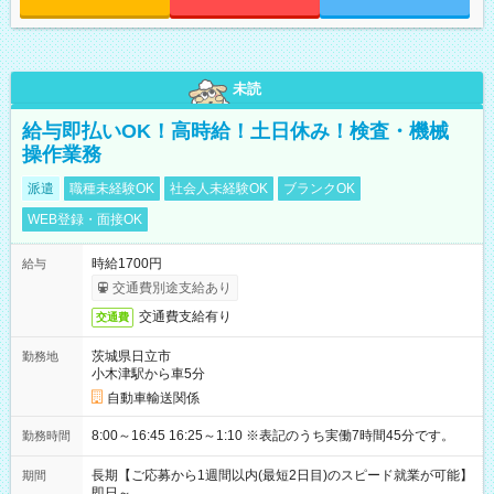
未読
給与即払いOK！高時給！土日休み！検査・機械
操作業務
派遣
職種未経験OK
社会人未経験OK
ブランクOK
WEB登録・面接OK
時給1700円
給与
交通費別途支給あり
交通費支給有り
交通費
茨城県日立市
勤務地
小木津駅から車5分
自動車輸送関係
8:00～16:45 16:25～1:10 ※表記のうち実働7時間45分です。
勤務時間
長期【ご応募から1週間以内(最短2日目)のスピード就業が可能】
期間
即日～