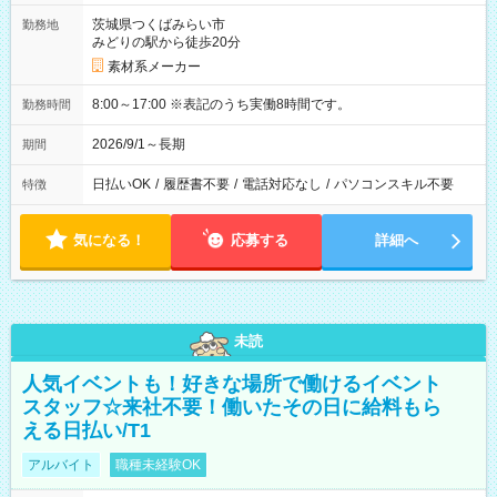
茨城県つくばみらい市
勤務地
みどりの駅から徒歩20分
素材系メーカー
8:00～17:00 ※表記のうち実働8時間です。
勤務時間
2026/9/1～長期
期間
日払いOK
/
履歴書不要
/
電話対応なし
/
パソコンスキル不要
特徴
気になる！
応募する
詳細へ
未読
人気イベントも！好きな場所で働けるイベント
スタッフ☆来社不要！働いたその日に給料もら
える日払い/T1
アルバイト
職種未経験OK