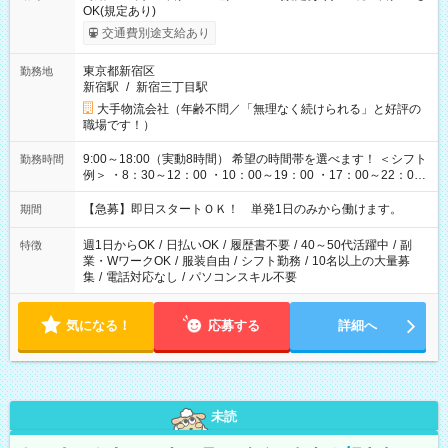
OK(規定あり)
交通費別途支給あり
東京都新宿区
勤務地
新宿駅
/
新宿三丁目駅
大手物流会社（年齢不問／「無理なく続けられる」と好評の
職場です！）
9:00～18:00（実動8時間） 希望の時間帯を選べます！ ＜シフト
勤務時間
例＞ ・8：30～12：00 ・10：00～19：00 ・17：00～22：00
・13：00～22：00 ・22：00～翌6：00 など
【急募】即日スタートＯＫ！ 単発1日のみから働けます。
期間
週1日からOK
/
日払いOK
/
履歴書不要
/
40～50代活躍中
/
副
特徴
業・WワークOK
/
服装自由
/
シフト勤務
/
10名以上の大量募
集
/
電話対応なし
/
パソコンスキル不要
気になる！
応募する
詳細へ
未読