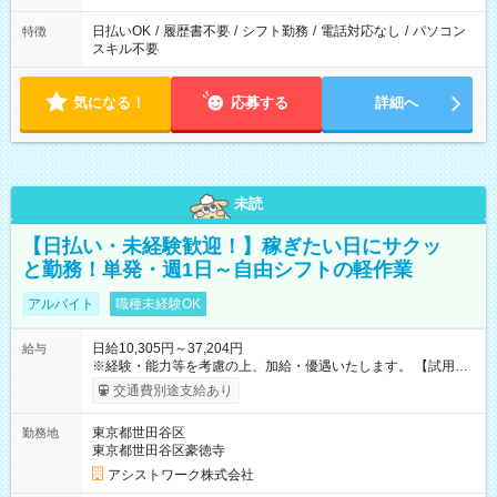
日払いOK
/
履歴書不要
/
シフト勤務
/
電話対応なし
/
パソコン
特徴
スキル不要
気になる！
応募する
詳細へ
未読
【日払い・未経験歓迎！】稼ぎたい日にサクッ
と勤務！単発・週1日～自由シフトの軽作業
アルバイト
職種未経験OK
日給10,305円～37,204円
給与
※経験・能力等を考慮の上、加給・優遇いたします。 【試用期
間】試用期間なし
交通費別途支給あり
東京都世田谷区
勤務地
東京都世田谷区豪徳寺
アシストワーク株式会社