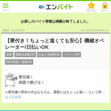
0
メニュー
気になる！
ログイン
お探しのバイト情報は掲載が終了しました。
掲載日 :2026
/
07
/
23
No.SGSIY15206921-T2
【寮付き！ちょっと遠くても安心】機械オペ
レーター/日払いOK
派遣
職種未経験OK
社会人未経験OK
ブランクOK
WEB登録・面接OK
寮完備！
残業で稼げる！
≪寮完備≫県外の方はもちろん、通勤にはちょっと遠い…という県
...
もっとみる