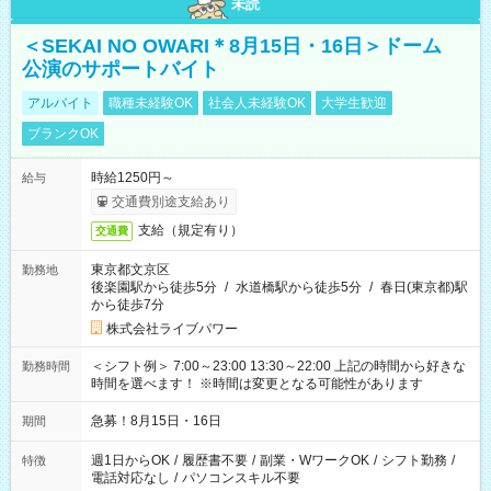
未読
＜SEKAI NO OWARI＊8月15日・16日＞ドーム
公演のサポートバイト
アルバイト
職種未経験OK
社会人未経験OK
大学生歓迎
ブランクOK
時給1250円～
給与
交通費別途支給あり
支給（規定有り）
交通費
東京都文京区
勤務地
後楽園駅から徒歩5分
/
水道橋駅から徒歩5分
/
春日(東京都)駅
から徒歩7分
株式会社ライブパワー
＜シフト例＞ 7:00～23:00 13:30～22:00 上記の時間から好きな
勤務時間
時間を選べます！ ※時間は変更となる可能性があります
急募！8月15日・16日
期間
週1日からOK
/
履歴書不要
/
副業・WワークOK
/
シフト勤務
/
特徴
電話対応なし
/
パソコンスキル不要