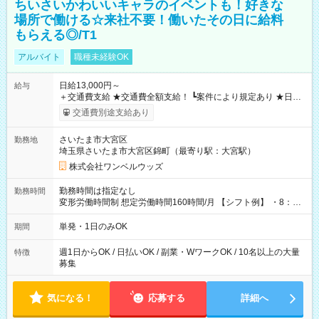
ちいさいかわいいキャラのイベントも！好きな
場所で働ける☆来社不要！働いたその日に給料
もらえる◎/T1
アルバイト
職種未経験OK
日給13,000円～
給与
＋交通費支給 ★交通費全額支給！ ┗案件により規定あり ★日払
いOK！（規定あり） ┗働いたその日に現金GET♪ お仕事後はコ
交通費別途支給あり
ンビニATMから 日払い分を引き落とせます！ 【試用期間】試
用期間なし
さいたま市大宮区
勤務地
埼玉県さいたま市大宮区錦町（最寄り駅：大宮駅）
株式会社ワンベルウッズ
勤務時間は指定なし
勤務時間
変形労働時間制 想定労働時間160時間/月 【シフト例】 ・8：00
～21：00
単発・1日のみOK
期間
週1日からOK / 日払いOK / 副業・WワークOK / 10名以上の大量
特徴
募集
気になる！
応募する
詳細へ