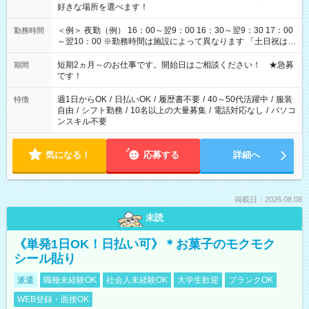
好きな場所を選べます！
＜例＞ 夜勤（例） 16：00～翌9：00 16：30～翌9：30 17：00
勤務時間
～翌10：00 ※勤務時間は施設によって異なります 「土日祝は休
みたい」 「しっかり稼ぎたい」 「もう少し遅い時間から始めた
い」など ご希望にあったお仕事をご案内いたします。 ※未経験
短期2ヵ月～のお仕事です。開始日はご相談ください！ ★急募
期間
の方の場合は1～2ヶ月間は日中での仕事を経験いただき、 お
です！
仕事に慣れてからの夜勤になります。 ★家庭の都合でお休みが
必要な場合も遠慮なくご相談ください。
週1日からOK
/
日払いOK
/
履歴書不要
/
40～50代活躍中
/
服装
特徴
自由
/
シフト勤務
/
10名以上の大量募集
/
電話対応なし
/
パソコ
ンスキル不要
気になる！
応募する
詳細へ
掲載日：2026.08.08
未読
《単発1日OK！日払い可》＊お菓子のモクモク
シール貼り
派遣
職種未経験OK
社会人未経験OK
大学生歓迎
ブランクOK
WEB登録・面接OK