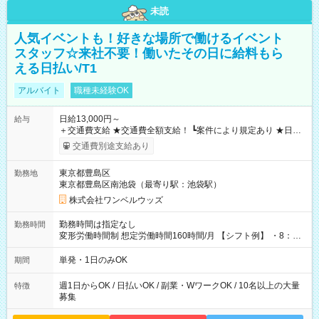
未読
人気イベントも！好きな場所で働けるイベント
スタッフ☆来社不要！働いたその日に給料もら
える日払い/T1
アルバイト
職種未経験OK
日給13,000円～
給与
＋交通費支給 ★交通費全額支給！ ┗案件により規定あり ★日払
いOK！（規定あり） ┗働いたその日に現金GET♪ お仕事後はコ
交通費別途支給あり
ンビニATMから 日払い分を引き落とせます！ 【試用期間】試
用期間なし
東京都豊島区
勤務地
東京都豊島区南池袋（最寄り駅：池袋駅）
株式会社ワンベルウッズ
勤務時間は指定なし
勤務時間
変形労働時間制 想定労働時間160時間/月 【シフト例】 ・8：00
～21：00
単発・1日のみOK
期間
週1日からOK / 日払いOK / 副業・WワークOK / 10名以上の大量
特徴
募集