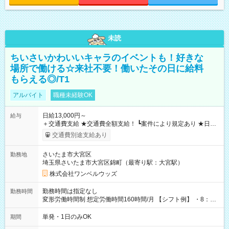
未読
ちいさいかわいいキャラのイベントも！好きな
場所で働ける☆来社不要！働いたその日に給料
もらえる◎/T1
アルバイト
職種未経験OK
日給13,000円～
給与
＋交通費支給 ★交通費全額支給！ ┗案件により規定あり ★日払
いOK！（規定あり） ┗働いたその日に現金GET♪ お仕事後はコ
交通費別途支給あり
ンビニATMから 日払い分を引き落とせます！ 【試用期間】試
用期間なし
さいたま市大宮区
勤務地
埼玉県さいたま市大宮区錦町（最寄り駅：大宮駅）
株式会社ワンベルウッズ
勤務時間は指定なし
勤務時間
変形労働時間制 想定労働時間160時間/月 【シフト例】 ・8：00
～21：00
単発・1日のみOK
期間