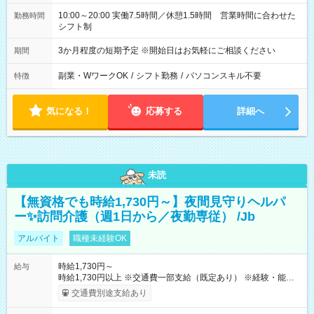
10:00～20:00 実働7.5時間／休憩1.5時間 営業時間に合わせた
勤務時間
シフト制
3か月程度の短期予定 ※開始日はお気軽にご相談ください
期間
副業・WワークOK
/
シフト勤務
/
パソコンスキル不要
特徴
気になる！
応募する
詳細へ
未読
【無資格でも時給1,730円～】夜間見守りヘルパ
ー✨訪問介護（週1日から／夜勤専従） /Jb
アルバイト
職種未経験OK
時給1,730円～
給与
時給1,730円以上 ※交通費一部支給（既定あり） ※経験・能力を
考慮して決定します 【収入例】 週1回勤務の場合：1,730円×8時
交通費別途支給あり
間×4回=5万5,360円 週3回勤務の場合：1,730円×8時間×12回
=16万6,080円 【試用期間】試用期間あり 試用期間の長さ：2ヶ