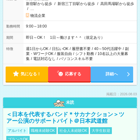
新宿駅から徒歩
/
新宿三丁目駅から徒歩
/
高田馬場駅から徒歩
/
…
物流企業
9:00～18:00
勤務時間
即日～OK！ 1日～働けます＾＾（規定あり）
期間
週1日からOK
/
日払いOK
/
履歴書不要
/
40～50代活躍中
/
副
特徴
業・WワークOK
/
服装自由
/
シフト勤務
/
10名以上の大量募
集
/
電話対応なし
/
パソコンスキル不要
気になる！
応募する
詳細へ
掲載日：2026.08.03
未読
＜日本を代表するバンド＊サカナクション＞ツ
アー公演のサポートバイト＠日本武道館
アルバイト
職種未経験OK
社会人未経験OK
大学生歓迎
ブランクOK