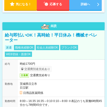
気になる！
応募する
詳細へ
未読
給与即払いOK！高時給！平日休み！機械オペレ
ーター
派遣
職種未経験OK
社会人未経験OK
ブランクOK
WEB登録・面接OK
時給1700円
給与
交通費別途支給あり
交通費支給有り
交通費
茨城県日立市
勤務地
日立駅
日用品医薬関係
8:00～16:35 16:35～0:10 0:10～8:00 ※表記のうち実働6時間45
勤務時間
分から7時間45分です。