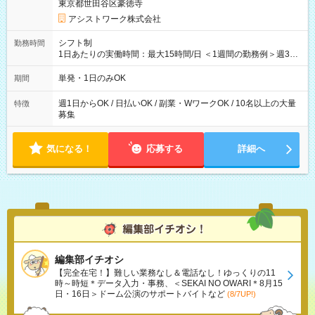
東京都世田谷区豪徳寺
アシストワーク株式会社
シフト制
勤務時間
1日あたりの実働時間：最大15時間/日 ＜1週間の勤務例＞週3回
勤務 勤務：月・水・金 休み：火・木・土・日 好きな時にお仕事
可能です！ ※1日あたりの最大実働時間は日勤、夜勤共に勤務し
単発・1日のみOK
期間
た時間になります。
週1日からOK / 日払いOK / 副業・WワークOK / 10名以上の大量
特徴
募集
気になる！
応募する
詳細へ
編集部イチオシ
【完全在宅！】難しい業務なし＆電話なし！ゆっくりの11
時～時短＊データ入力・事務、＜SEKAI NO OWARI＊8月15
日・16日＞ドーム公演のサポートバイトなど
(8/7UP!)