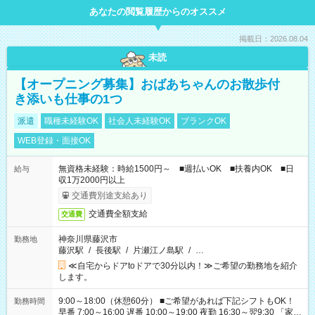
あなたの閲覧履歴からのオススメ
掲載日：2026.08.04
未読
【オープニング募集】おばあちゃんのお散歩付
き添いも仕事の1つ
派遣
職種未経験OK
社会人未経験OK
ブランクOK
WEB登録・面接OK
無資格未経験：時給1500円～ ■週払いOK ■扶養内OK ■日
給与
収1万2000円以上
交通費別途支給あり
交通費全額支給
交通費
神奈川県藤沢市
勤務地
藤沢駅
/
長後駅
/
片瀬江ノ島駅
/
…
≪自宅からドアtoドアで30分以内！≫ご希望の勤務地を紹介
します。
9:00～18:00（休憩60分） ■ご希望があれば下記シフトもOK！
勤務時間
早番 7:00～16:00 遅番 10:00～19:00 夜勤 16:30～翌9:30 「家族