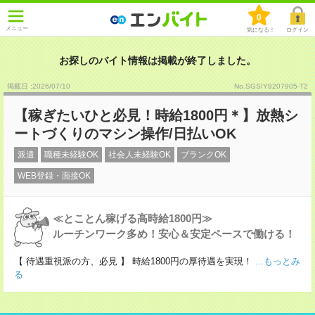
0
メニュー
気になる！
ログイン
お探しのバイト情報は掲載が終了しました。
掲載日 :2026
/
07
/
10
No.SGSIY8207905-T2
【稼ぎたいひと必見！時給1800円＊】放熱シ
ートづくりのマシン操作/日払いOK
派遣
職種未経験OK
社会人未経験OK
ブランクOK
WEB登録・面接OK
≪とことん稼げる高時給1800円≫
ルーチンワーク多め！安心＆安定ペースで働ける！
【 待遇重視派の方、必見 】 時給1800円の厚待遇を実現！
...もっとみ
る