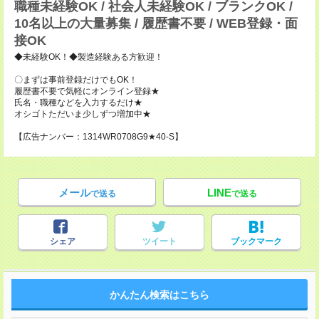
職種未経験OK / 社会人未経験OK / ブランクOK /
10名以上の大量募集 / 履歴書不要 / WEB登録・面
接OK
◆未経験OK！◆製造経験ある方歓迎！
〇まずは事前登録だけでもOK！
履歴書不要で気軽にオンライン登録★
氏名・職種などを入力するだけ★
オシゴトただいま少しずつ増加中★
【広告ナンバー：1314WR0708G9★40-S】
メール
LINE
で送る
で送る
シェア
ツイート
ブックマーク
かんたん検索はこちら