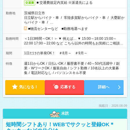
■ 交通費規定内支給 ※派遣先による
交通費
茨城県日立市
勤務地
日立駅からバイク・車
/
常陸多賀駅からバイク・車
/
大甕駅か
らバイク・車
/
…
■物流センターなど ■勤務地選べます
＜1日3時間～OK！＞ ▼ 例えば… ▼ 15:00～18:00 15:00～
勤務時間
22:00 17:00～22:00 など こちら以外の時間もお気軽にご相談く
ださい！
1日だけの単発OK！ ＃8月～ ＃9月～
期間
週1日からOK
/
日払いOK
/
履歴書不要
/
40～50代活躍中
/
副
特徴
業・WワークOK
/
服装自由
/
シフト勤務
/
10名以上の大量募
集
/
電話対応なし
/
パソコンスキル不要
気になる！
応募する
詳細へ
掲載日：2026.08.09
未読
短時間シフトあり！WEBでサクッと登録OK＊