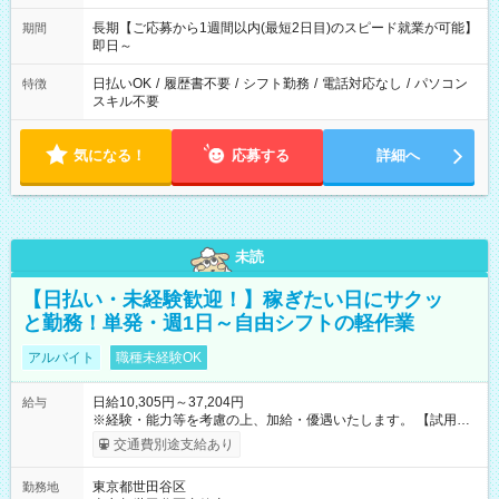
長期【ご応募から1週間以内(最短2日目)のスピード就業が可能】
期間
即日～
日払いOK
/
履歴書不要
/
シフト勤務
/
電話対応なし
/
パソコン
特徴
スキル不要
気になる！
応募する
詳細へ
未読
【日払い・未経験歓迎！】稼ぎたい日にサクッ
と勤務！単発・週1日～自由シフトの軽作業
アルバイト
職種未経験OK
日給10,305円～37,204円
給与
※経験・能力等を考慮の上、加給・優遇いたします。 【試用期
間】試用期間なし
交通費別途支給あり
東京都世田谷区
勤務地