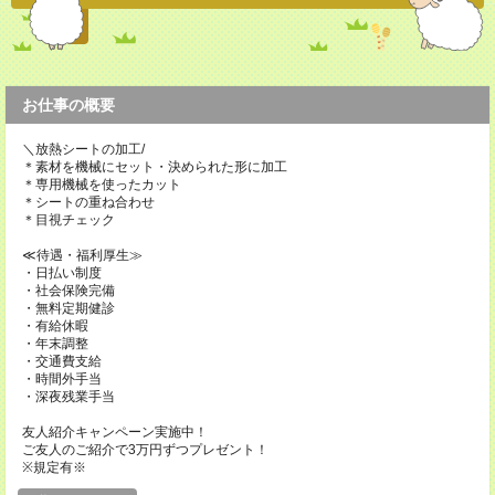
お仕事の概要
＼放熱シートの加工/
＊素材を機械にセット・決められた形に加工
＊専用機械を使ったカット
＊シートの重ね合わせ
＊目視チェック
≪待遇・福利厚生≫
・日払い制度
・社会保険完備
・無料定期健診
・有給休暇
・年末調整
・交通費支給
・時間外手当
・深夜残業手当
友人紹介キャンペーン実施中！
ご友人のご紹介で3万円ずつプレゼント！
※規定有※