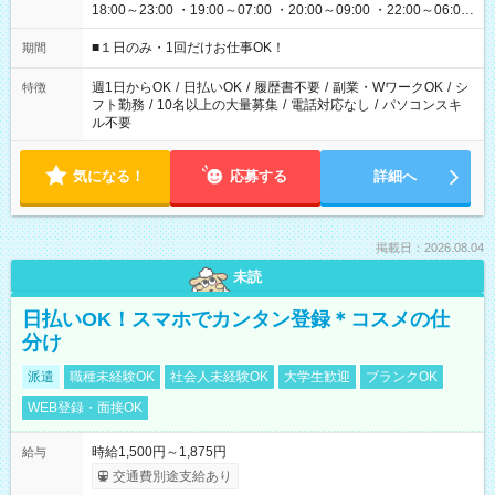
18:00～23:00 ・19:00～07:00 ・20:00～09:00 ・22:00～06:00
etc ★最短で3時間で5,120円のお仕事から 15時間で2万円近く稼
げるお仕事も！ ご希望のお時間に合わせてご紹介！ ※シフトは
■１日のみ・1回だけお仕事OK！
期間
現場によって異なります。 ※勿論、休憩時間はあるのでご安心
ください！
週1日からOK
/
日払いOK
/
履歴書不要
/
副業・WワークOK
/
シ
特徴
フト勤務
/
10名以上の大量募集
/
電話対応なし
/
パソコンスキ
ル不要
気になる！
応募する
詳細へ
掲載日：2026.08.04
未読
日払いOK！スマホでカンタン登録＊コスメの仕
分け
派遣
職種未経験OK
社会人未経験OK
大学生歓迎
ブランクOK
WEB登録・面接OK
時給1,500円～1,875円
給与
交通費別途支給あり