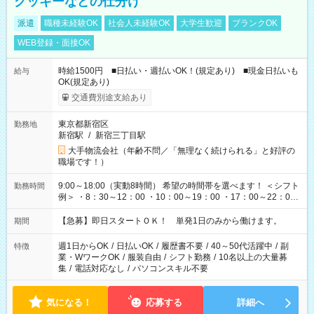
クッキーなどの仕分け
派遣
職種未経験OK
社会人未経験OK
大学生歓迎
ブランクOK
WEB登録・面接OK
時給1500円 ■日払い・週払いOK！(規定あり) ■現金日払いも
給与
OK(規定あり)
交通費別途支給あり
東京都新宿区
勤務地
新宿駅
/
新宿三丁目駅
大手物流会社（年齢不問／「無理なく続けられる」と好評の
職場です！）
9:00～18:00（実動8時間） 希望の時間帯を選べます！ ＜シフト
勤務時間
例＞ ・8：30～12：00 ・10：00～19：00 ・17：00～22：00
・13：00～22：00 ・22：00～翌6：00 など
【急募】即日スタートＯＫ！ 単発1日のみから働けます。
期間
週1日からOK
/
日払いOK
/
履歴書不要
/
40～50代活躍中
/
副
特徴
業・WワークOK
/
服装自由
/
シフト勤務
/
10名以上の大量募
集
/
電話対応なし
/
パソコンスキル不要
気になる！
応募する
詳細へ