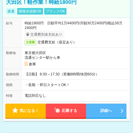
大田区！軽作業！時給1800円
派遣
職種未経験OK
ブランクOK
時給1800円 日額平均1万4400円/月額30万2400円/残込39万
給与
2400円
交通費別途支給あり
交通費支給（規定あり）
交通費
東京都大田区
勤務地
流通センター駅から車
倉庫
【日勤】 8:30～17:30（実働8時間/休憩60分）
勤務時間
・長期 ・即日スタートOK！
期間
電話対応なし
特徴
気になる！
応募する
詳細へ