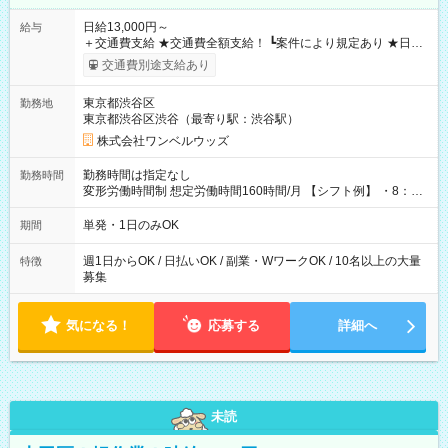
日給13,000円～
給与
＋交通費支給 ★交通費全額支給！ ┗案件により規定あり ★日払
いOK！（規定あり） ┗働いたその日に現金GET♪ お仕事後はコ
交通費別途支給あり
ンビニATMから 日払い分を引き落とせます！ 【試用期間】試
用期間なし
東京都渋谷区
勤務地
東京都渋谷区渋谷（最寄り駅：渋谷駅）
株式会社ワンベルウッズ
勤務時間は指定なし
勤務時間
変形労働時間制 想定労働時間160時間/月 【シフト例】 ・8：00
～21：00
単発・1日のみOK
期間
週1日からOK / 日払いOK / 副業・WワークOK / 10名以上の大量
特徴
募集
気になる！
応募する
詳細へ
未読