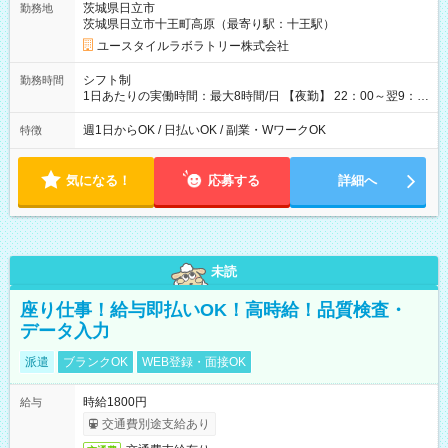
茨城県日立市
勤務地
月 ※ 雇用形態と給与に、本採用時と異なる部分があります。 雇
茨城県日立市十王町高原（最寄り駅：十王駅）
用形態：本採用時と同じです。 給与：時給 1,510円以上
ユースタイルラボラトリー株式会社
シフト制
勤務時間
1日あたりの実働時間：最大8時間/日 【夜勤】 22：00～翌9：
00 ※週1日～OK ／ 夜勤専従 ＊＊ 勤務時間例 ＊＊ ■22時か
ら翌7時 ■23時から翌8時 ■24時から翌9時 など ※上記の時間
週1日からOK / 日払いOK / 副業・WワークOK
特徴
内で8時間勤務（休憩1時間）ご利用者様により、時間は異なり
ます。 ※曜日固定（毎週同じ曜日での勤務となります）
気になる！
応募する
詳細へ
未読
座り仕事！給与即払いOK！高時給！品質検査・
データ入力
派遣
ブランクOK
WEB登録・面接OK
時給1800円
給与
交通費別途支給あり