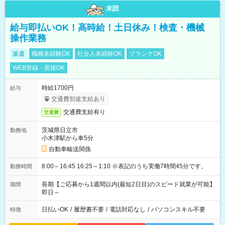
未読
給与即払いOK！高時給！土日休み！検査・機械
操作業務
派遣
職種未経験OK
社会人未経験OK
ブランクOK
WEB登録・面接OK
時給1700円
給与
交通費別途支給あり
交通費支給有り
交通費
茨城県日立市
勤務地
小木津駅から車5分
自動車輸送関係
8:00～16:45 16:25～1:10 ※表記のうち実働7時間45分です。
勤務時間
長期【ご応募から1週間以内(最短2日目)のスピード就業が可能】
期間
即日～
日払いOK
/
履歴書不要
/
電話対応なし
/
パソコンスキル不要
特徴