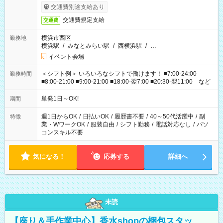
交通費別途支給あり
交通費規定支給
交通費
横浜市西区
勤務地
横浜駅
/
みなとみらい駅
/
西横浜駅
/
…
イベント会場
＜シフト例＞ いろいろなシフトで働けます！ ■7:00-24:00
勤務時間
■8:00-21:00 ■9:00-21:00 ■18:00-翌7:00 ■20:30-翌11:00 など
単発1日～OK!
期間
週1日からOK
/
日払いOK
/
履歴書不要
/
40～50代活躍中
/
副
特徴
業・WワークOK
/
服装自由
/
シフト勤務
/
電話対応なし
/
パソ
コンスキル不要
気になる！
応募する
詳細へ
未読
【座り＆手作業中心】香水shopの梱包スタッ