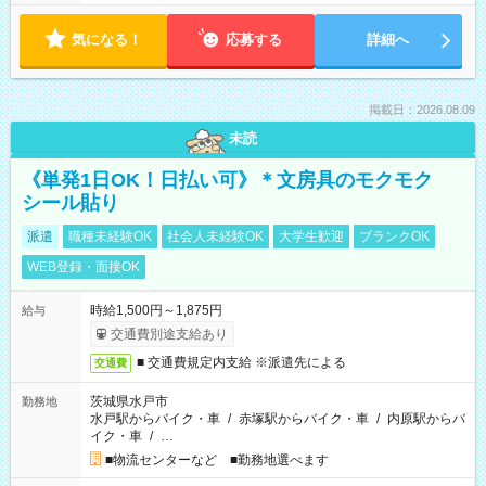
気になる！
応募する
詳細へ
掲載日：2026.08.09
未読
《単発1日OK！日払い可》＊文房具のモクモク
シール貼り
派遣
職種未経験OK
社会人未経験OK
大学生歓迎
ブランクOK
WEB登録・面接OK
時給1,500円～1,875円
給与
交通費別途支給あり
■ 交通費規定内支給 ※派遣先による
交通費
茨城県水戸市
勤務地
水戸駅からバイク・車
/
赤塚駅からバイク・車
/
内原駅からバ
イク・車
/
…
■物流センターなど ■勤務地選べます