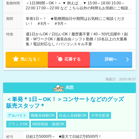
＜1日3時間～OK！＞ ▼ 例えば… ▼ 15:00～18:00 15:00～
勤務時間
22:00 17:00～22:00 など こちら以外の時間もお気軽にご相談く
ださい！
単発1日～！ ★勤務開始日や期間はお気軽にご相談くださ
期間
い！ ＃8月～ ＃9月～
週1日からOK
/
日払いOK
/
履歴書不要
/
40～50代活躍中
/
副
特徴
業・WワークOK
/
服装自由
/
シフト勤務
/
10名以上の大量募
集
/
電話対応なし
/
パソコンスキル不要
気になる！
応募する
詳細へ
掲載日：2026.08.07
未読
＜単発＊1日～OK！＞コンサートなどのグッズ
販売スタッフ＊
アルバイト
職種未経験OK
社会人未経験OK
大学生歓迎
ブランクOK
WEB登録・面接OK
日給1万5000円～ ■最大で日給2万8500円！
給与