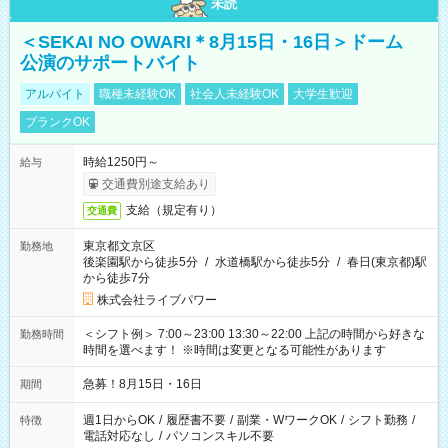
未読
＜SEKAI NO OWARI＊8月15日・16日＞ドーム
公演のサポートバイト
アルバイト
職種未経験OK
社会人未経験OK
大学生歓迎
ブランクOK
時給1250円～
給与
交通費別途支給あり
支給（規定有り）
交通費
東京都文京区
勤務地
後楽園駅から徒歩5分
/
水道橋駅から徒歩5分
/
春日(東京都)駅
から徒歩7分
株式会社ライブパワー
＜シフト例＞ 7:00～23:00 13:30～22:00 上記の時間から好きな
勤務時間
時間を選べます！ ※時間は変更となる可能性があります
急募！8月15日・16日
期間
週1日からOK
/
履歴書不要
/
副業・WワークOK
/
シフト勤務
/
特徴
電話対応なし
/
パソコンスキル不要