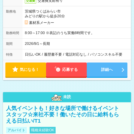
交通費支給有り
交通費
茨城県つくばみらい市
勤務地
みどりの駅から徒歩20分
素材系メーカー
8:00～17:00 ※表記のうち実働8時間です。
勤務時間
2026/9/1～長期
期間
日払いOK
/
履歴書不要
/
電話対応なし
/
パソコンスキル不要
特徴
気になる！
応募する
詳細へ
未読
人気イベントも！好きな場所で働けるイベント
スタッフ☆来社不要！働いたその日に給料もら
える日払い/T1
アルバイト
職種未経験OK