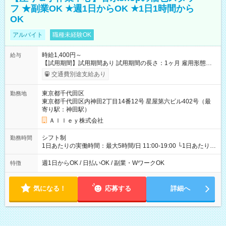
フ ★副業OK ★週1日からOK ★1日1時間から
OK
アルバイト
職種未経験OK
時給1,400円～
給与
【試用期間】試用期間あり 試用期間の長さ：1ヶ月 雇用形態、
給与は本採用時と同じです。
交通費別途支給あり
東京都千代田区
勤務地
東京都千代田区内神田2丁目14番12号 星屋第六ビル402号（最
寄り駅：神田駅）
Ａｌｌｅｙ株式会社
シフト制
勤務時間
1日あたりの実働時間：最大5時間/日 11:00-19:00 └1日あたりの
実働時間：1-5時間 └上記の時間帯内であれば、いつでも勤務可
能！ └平日・土曜日の中で、お好きな曜日でご勤務いただけま
週1日からOK / 日払いOK / 副業・WワークOK
特徴
す！ 【シフト例】 ・11:00～14:00 ・16:30～19:00 ・13:00～
18:00 などのように、自由な働き方が可能なお仕事です！
気になる！
応募する
詳細へ