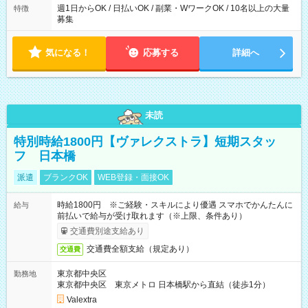
週1日からOK / 日払いOK / 副業・WワークOK / 10名以上の大量
特徴
募集
気になる！
応募する
詳細へ
未読
特別時給1800円【ヴァレクストラ】短期スタッ
フ 日本橋
派遣
ブランクOK
WEB登録・面接OK
時給1800円 ※ご経験・スキルにより優遇 スマホでかんたんに
給与
前払いで給与が受け取れます（※上限、条件あり）
交通費別途支給あり
交通費全額支給（規定あり）
交通費
東京都中央区
勤務地
東京都中央区 東京メトロ 日本橋駅から直結（徒歩1分）
Valextra