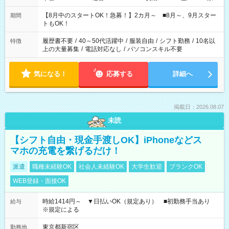
と休みを合わせたい」 「余裕を持って夕飯の準備がしたい」
「できれば残業はしたくない」 など、ご希望を教えてください
【8月中のスタートOK！急募！】2カ月～ ■8月～、9月スター
期間
ね。 ※Wワーク希望の方へ 今ご覧のお仕事で希望する勤務時間
トもOK！
と、もう1つのお仕事の勤務時間。 合計で週40時間を超える場
合は応募できません。
履歴書不要
/
40～50代活躍中
/
服装自由
/
シフト勤務
/
10名以
特徴
上の大量募集
/
電話対応なし
/
パソコンスキル不要
気になる！
応募する
詳細へ
掲載日：2026.08.07
未読
【シフト自由・現金手渡しOK】iPhoneなどス
マホの充電を繋げるだけ！
派遣
職種未経験OK
社会人未経験OK
大学生歓迎
ブランクOK
WEB登録・面接OK
時給1414円～ ▼日払いOK（規定あり） ■初勤務手当あり
給与
※規定による
東京都新宿区
勤務地