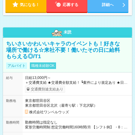
気になる！
応募する
詳細へ
未読
ちいさいかわいいキャラのイベントも！好きな
場所で働ける☆来社不要！働いたその日に給料
もらえる◎/T1
アルバイト
職種未経験OK
日給13,000円～
給与
＋交通費支給 ★交通費全額支給！ ┗案件により規定あり ★日払
いOK！（規定あり） ┗働いたその日に現金GET♪ お仕事後はコ
交通費別途支給あり
ンビニATMから 日払い分を引き落とせます！ 【試用期間】試
用期間なし
東京都世田谷区
勤務地
東京都世田谷区北沢（最寄り駅：下北沢駅）
株式会社ワンベルウッズ
勤務時間は指定なし
勤務時間
変形労働時間制 想定労働時間160時間/月 【シフト例】 ・8：00
～21：00