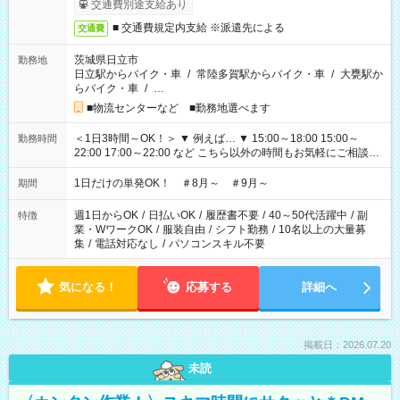
交通費別途支給あり
■ 交通費規定内支給 ※派遣先による
交通費
茨城県日立市
勤務地
日立駅からバイク・車
/
常陸多賀駅からバイク・車
/
大甕駅か
らバイク・車
/
…
■物流センターなど ■勤務地選べます
＜1日3時間～OK！＞ ▼ 例えば… ▼ 15:00～18:00 15:00～
勤務時間
22:00 17:00～22:00 など こちら以外の時間もお気軽にご相談く
ださい！
1日だけの単発OK！ ＃8月～ ＃9月～
期間
週1日からOK
/
日払いOK
/
履歴書不要
/
40～50代活躍中
/
副
特徴
業・WワークOK
/
服装自由
/
シフト勤務
/
10名以上の大量募
集
/
電話対応なし
/
パソコンスキル不要
気になる！
応募する
詳細へ
掲載日：2026.07.20
未読