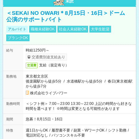
未読
＜SEKAI NO OWARI＊8月15日・16日＞ドーム
公演のサポートバイト
アルバイト
職種未経験OK
社会人未経験OK
大学生歓迎
ブランクOK
時給1250円～
給与
交通費別途支給あり
支給（規定有り）
交通費
東京都文京区
勤務地
後楽園駅から徒歩5分
/
水道橋駅から徒歩5分
/
春日(東京都)駅
から徒歩7分
株式会社ライブパワー
＜シフト例＞ 7:00～23:00 13:30～22:00 上記の時間から好きな
勤務時間
時間を選べます！ ※時間は変更となる可能性があります
急募！8月15日・16日
期間
週1日からOK
/
履歴書不要
/
副業・WワークOK
/
シフト勤務
/
特徴
電話対応なし
/
パソコンスキル不要