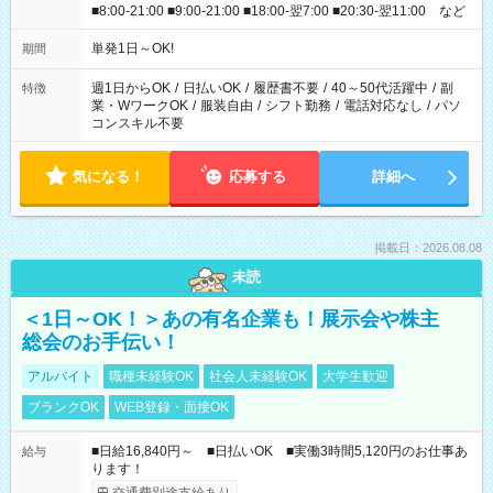
■8:00-21:00 ■9:00-21:00 ■18:00-翌7:00 ■20:30-翌11:00 など
単発1日～OK!
期間
週1日からOK
/
日払いOK
/
履歴書不要
/
40～50代活躍中
/
副
特徴
業・WワークOK
/
服装自由
/
シフト勤務
/
電話対応なし
/
パソ
コンスキル不要
気になる！
応募する
詳細へ
掲載日：2026.08.08
未読
＜1日～OK！＞あの有名企業も！展示会や株主
総会のお手伝い！
アルバイト
職種未経験OK
社会人未経験OK
大学生歓迎
ブランクOK
WEB登録・面接OK
■日給16,840円～ ■日払いOK ■実働3時間5,120円のお仕事あ
給与
ります！