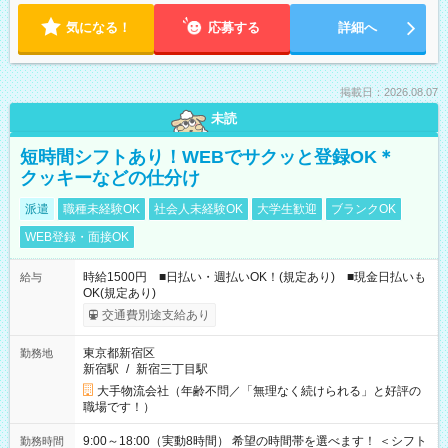
気になる！
応募する
詳細へ
掲載日：2026.08.07
未読
短時間シフトあり！WEBでサクッと登録OK＊
クッキーなどの仕分け
派遣
職種未経験OK
社会人未経験OK
大学生歓迎
ブランクOK
WEB登録・面接OK
時給1500円 ■日払い・週払いOK！(規定あり) ■現金日払いも
給与
OK(規定あり)
交通費別途支給あり
東京都新宿区
勤務地
新宿駅
/
新宿三丁目駅
大手物流会社（年齢不問／「無理なく続けられる」と好評の
職場です！）
9:00～18:00（実動8時間） 希望の時間帯を選べます！ ＜シフト
勤務時間