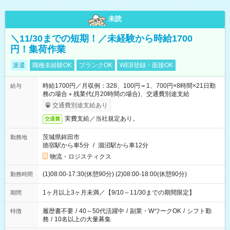
未読
＼11/30までの短期！／未経験から時給1700
円！集荷作業
派遣
職種未経験OK
ブランクOK
WEB登録・面接OK
時給1700円／月収例：328、100円＝1、700円×8時間×21日勤
給与
務の場合＋残業代(月20時間の場合)、交通費別途支給
交通費別途支給あり
実費支給／当社規定あり。
交通費
茨城県鉾田市
勤務地
徳宿駅から車5分
/
涸沼駅から車12分
物流・ロジスティクス
(1)08:00-17:30(休憩90分) (2)08:00-18:00(休憩90分)
勤務時間
1ヶ月以上3ヶ月未満／【9/10～11/30までの期間限定】
期間
履歴書不要
/
40～50代活躍中
/
副業・WワークOK
/
シフト勤
特徴
務
/
10名以上の大量募集