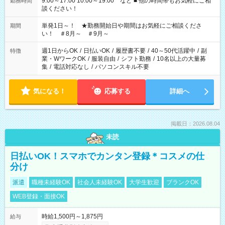
9:00～17:00 10:00～19:00 など ■ 他の時間帯もお気軽にご相
勤務時間
談ください！
単発1日～！ ★勤務開始日や期間はお気軽にご相談くださ
期間
い！ ＃8月～ ＃9月～
週1日からOK
/
日払いOK
/
履歴書不要
/
40～50代活躍中
/
副
特徴
業・WワークOK
/
服装自由
/
シフト勤務
/
10名以上の大量募
集
/
電話対応なし
/
パソコンスキル不要
気になる！
応募する
詳細へ
掲載日：2026.08.04
未読
日払いOK！スマホでカンタン登録＊コスメの仕
分け
派遣
職種未経験OK
社会人未経験OK
大学生歓迎
ブランクOK
WEB登録・面接OK
時給1,500円～1,875円
給与