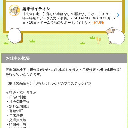
編集部イチオシ
【完全在宅！】難しい業務なし＆電話なし！ゆっくりの11
時～時短＊データ入力・事務、＜SEKAI NO OWARI＊8月15
日・16日＞ドーム公演のサポートバイトなど
(8/7UP!)
お仕事の概要
容器印刷検査・軽作業(機械への生地ボトル投入・目視検査・梱包他軽作業)
を行っていただきます。
【取扱製品情報】化粧品ボトルなどのプラスチック容器
≪待遇・福利厚生≫
・日払い制度
・社会保険完備
・無料定期健診
・有給休暇
・年末調整
・交通費支給
・時間外手当