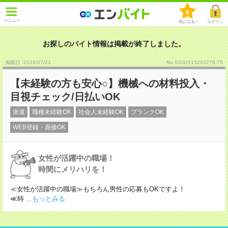
0
メニュー
気になる！
ログイン
お探しのバイト情報は掲載が終了しました。
掲載日 :2026
/
07
/
21
No.SGSIY15203276-T5
【未経験の方も安心○】機械への材料投入・
目視チェック/日払いOK
派遣
職種未経験OK
社会人未経験OK
ブランクOK
WEB登録・面接OK
女性が活躍中の職場！
時間にメリハリを！
≪女性が活躍中の職場≫もちろん男性の応募もOKですよ！
≪時
...もっとみる