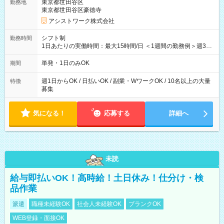
東京都世田谷区
勤務地
東京都世田谷区豪徳寺
アシストワーク株式会社
シフト制
勤務時間
1日あたりの実働時間：最大15時間/日 ＜1週間の勤務例＞週3回
勤務 勤務：月・水・金 休み：火・木・土・日 好きな時にお仕事
可能です！ ※1日あたりの最大実働時間は日勤、夜勤共に勤務し
単発・1日のみOK
期間
た時間になります。
週1日からOK / 日払いOK / 副業・WワークOK / 10名以上の大量
特徴
募集
気になる！
応募する
詳細へ
未読
給与即払いOK！高時給！土日休み！仕分け・検
品作業
派遣
職種未経験OK
社会人未経験OK
ブランクOK
WEB登録・面接OK