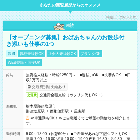
あなたの閲覧履歴からのオススメ
掲載日：2026.08.01
未読
【オープニング募集】おばあちゃんのお散歩付
き添いも仕事の1つ
派遣
職種未経験OK
社会人未経験OK
ブランクOK
WEB登録・面接OK
無資格未経験：時給1250円～ ■週払いOK ■扶養内OK ■日
給与
収1万円以上
交通費別途支給あり
交通費全額支給（ガソリン代もOK！）
交通費
栃木県那須塩原市
勤務地
那須塩原駅
/
西那須野駅
/
黒磯駅
≪車通勤もOK！≫ご自宅近くでご希望の勤務地を紹介しま
す。
9:00～18:00（休憩60分） ■ご希望があれば下記シフトもOK！
勤務時間
早番 7:00～16:00 遅番 10:00～19:00 夜勤 16:30～翌9:30 「家族