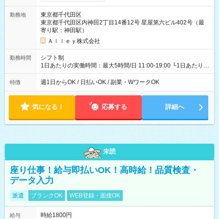
東京都千代田区
勤務地
東京都千代田区内神田2丁目14番12号 星屋第六ビル402号（最
寄り駅：神田駅）
Ａｌｌｅｙ株式会社
シフト制
勤務時間
1日あたりの実働時間：最大5時間/日 11:00-19:00 └1日あたりの
実働時間：1-5時間 └上記の時間帯内であれば、いつでも勤務可
能！ └平日・土曜日の中で、お好きな曜日でご勤務いただけま
週1日からOK / 日払いOK / 副業・WワークOK
特徴
す！ 【シフト例】 ・11:00～14:00 ・16:30～19:00 ・13:00～
18:00 などのように、自由な働き方が可能なお仕事です！
気になる！
応募する
詳細へ
未読
座り仕事！給与即払いOK！高時給！品質検査・
データ入力
派遣
ブランクOK
WEB登録・面接OK
時給1800円
給与