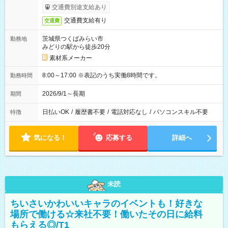
交通費別途支給あり
交通費支給有り
交通費
茨城県つくばみらい市
勤務地
みどりの駅から徒歩20分
素材系メーカー
8:00～17:00 ※表記のうち実働8時間です。
勤務時間
2026/9/1～長期
期間
日払いOK
/
履歴書不要
/
電話対応なし
/
パソコンスキル不要
特徴
気になる！
応募する
詳細へ
未読
ちいさいかわいいキャラのイベントも！好きな
場所で働ける☆来社不要！働いたその日に給料
もらえる◎/T1