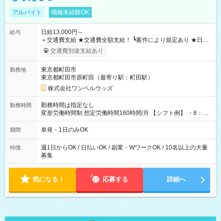
アルバイト
職種未経験OK
日給13,000円～
給与
＋交通費支給 ★交通費全額支給！ ┗案件により規定あり ★日払
いOK！（規定あり） ┗働いたその日に現金GET♪ お仕事後はコ
交通費別途支給あり
ンビニATMから 日払い分を引き落とせます！ 【試用期間】試
用期間なし
東京都町田市
勤務地
東京都町田市原町田（最寄り駅：町田駅）
株式会社ワンベルウッズ
勤務時間は指定なし
勤務時間
変形労働時間制 想定労働時間160時間/月 【シフト例】 ・8：00
～21：00
単発・1日のみOK
期間
週1日からOK / 日払いOK / 副業・WワークOK / 10名以上の大量
特徴
募集
気になる！
応募する
詳細へ