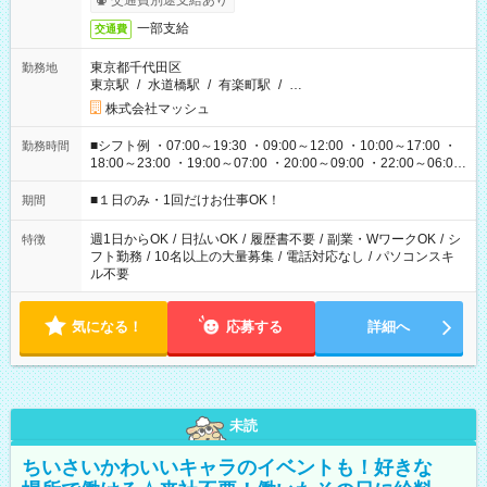
交通費別途支給あり
一部支給
交通費
東京都千代田区
勤務地
東京駅
/
水道橋駅
/
有楽町駅
/
…
株式会社マッシュ
■シフト例 ・07:00～19:30 ・09:00～12:00 ・10:00～17:00 ・
勤務時間
18:00～23:00 ・19:00～07:00 ・20:00～09:00 ・22:00～06:00
etc ★最短で3時間で5,120円のお仕事から 15時間で2万円近く稼
げるお仕事も！ ご希望のお時間に合わせてご紹介！ ※シフトは
■１日のみ・1回だけお仕事OK！
期間
現場によって異なります。 ※勿論、休憩時間はあるのでご安心
ください！
週1日からOK
/
日払いOK
/
履歴書不要
/
副業・WワークOK
/
シ
特徴
フト勤務
/
10名以上の大量募集
/
電話対応なし
/
パソコンスキ
ル不要
気になる！
応募する
詳細へ
未読
ちいさいかわいいキャラのイベントも！好きな