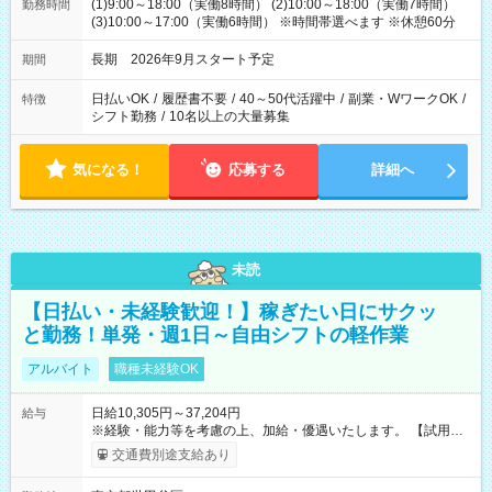
(1)9:00～18:00（実働8時間） (2)10:00～18:00（実働7時間）
勤務時間
(3)10:00～17:00（実働6時間） ※時間帯選べます ※休憩60分
長期 2026年9月スタート予定
期間
日払いOK
/
履歴書不要
/
40～50代活躍中
/
副業・WワークOK
/
特徴
シフト勤務
/
10名以上の大量募集
気になる！
応募する
詳細へ
未読
【日払い・未経験歓迎！】稼ぎたい日にサクッ
と勤務！単発・週1日～自由シフトの軽作業
アルバイト
職種未経験OK
日給10,305円～37,204円
給与
※経験・能力等を考慮の上、加給・優遇いたします。 【試用期
間】試用期間なし
交通費別途支給あり