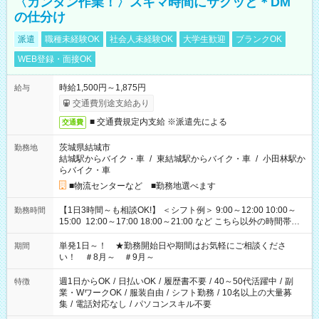
〈カンタン作業！〉スキマ時間にサクッと＊DM
の仕分け
派遣
職種未経験OK
社会人未経験OK
大学生歓迎
ブランクOK
WEB登録・面接OK
時給1,500円～1,875円
給与
交通費別途支給あり
■ 交通費規定内支給 ※派遣先による
交通費
茨城県結城市
勤務地
結城駅からバイク・車
/
東結城駅からバイク・車
/
小田林駅か
らバイク・車
■物流センターなど ■勤務地選べます
【1日3時間～も相談OK!】 ＜シフト例＞ 9:00～12:00 10:00～
勤務時間
15:00 12:00～17:00 18:00～21:00 など こちら以外の時間帯も
お気軽にご相談ください！
単発1日～！ ★勤務開始日や期間はお気軽にご相談くださ
期間
い！ ＃8月～ ＃9月～
週1日からOK
/
日払いOK
/
履歴書不要
/
40～50代活躍中
/
副
特徴
業・WワークOK
/
服装自由
/
シフト勤務
/
10名以上の大量募
集
/
電話対応なし
/
パソコンスキル不要