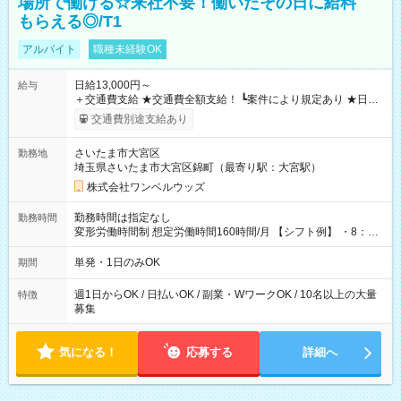
場所で働ける☆来社不要！働いたその日に給料
もらえる◎/T1
アルバイト
職種未経験OK
日給13,000円～
給与
＋交通費支給 ★交通費全額支給！ ┗案件により規定あり ★日払
いOK！（規定あり） ┗働いたその日に現金GET♪ お仕事後はコ
交通費別途支給あり
ンビニATMから 日払い分を引き落とせます！ 【試用期間】試
用期間なし
さいたま市大宮区
勤務地
埼玉県さいたま市大宮区錦町（最寄り駅：大宮駅）
株式会社ワンベルウッズ
勤務時間は指定なし
勤務時間
変形労働時間制 想定労働時間160時間/月 【シフト例】 ・8：00
～21：00
単発・1日のみOK
期間
週1日からOK / 日払いOK / 副業・WワークOK / 10名以上の大量
特徴
募集
気になる！
応募する
詳細へ