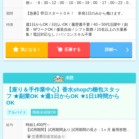
例＞ ・8：30～12：00 ・10：00～19：00 ・17：00～22：00
・13：00～22：00 ・22：00～翌6：00 など
【急募】即日スタートＯＫ！ 単発1日のみから働けます。
期間
週1日からOK
/
日払いOK
/
履歴書不要
/
40～50代活躍中
/
副
特徴
業・WワークOK
/
服装自由
/
シフト勤務
/
10名以上の大量募
集
/
電話対応なし
/
パソコンスキル不要
気になる！
応募する
詳細へ
未読
【座り＆手作業中心】香水shopの梱包スタッ
フ ★副業OK ★週1日からOK ★1日1時間から
OK
アルバイト
職種未経験OK
時給1,400円～
給与
【試用期間】試用期間あり 試用期間の長さ：1ヶ月 雇用形態、
給与は本採用時と同じです。
交通費別途支給あり