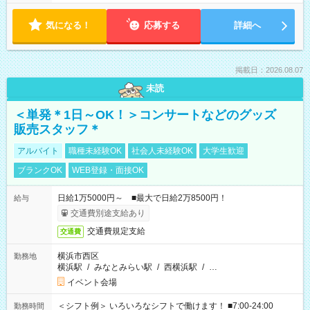
気になる！
応募する
詳細へ
掲載日：2026.08.07
未読
＜単発＊1日～OK！＞コンサートなどのグッズ
販売スタッフ＊
アルバイト
職種未経験OK
社会人未経験OK
大学生歓迎
ブランクOK
WEB登録・面接OK
日給1万5000円～ ■最大で日給2万8500円！
給与
交通費別途支給あり
交通費規定支給
交通費
横浜市西区
勤務地
横浜駅
/
みなとみらい駅
/
西横浜駅
/
…
イベント会場
＜シフト例＞ いろいろなシフトで働けます！ ■7:00-24:00
勤務時間