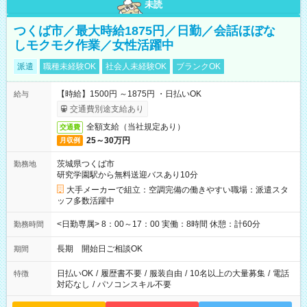
未読
つくば市／最大時給1875円／日勤／会話ほぼな
しモクモク作業／女性活躍中
派遣
職種未経験OK
社会人未経験OK
ブランクOK
【時給】1500円 ～1875円 ・日払いOK
給与
交通費別途支給あり
全額支給（当社規定あり）
交通費
25～30万円
月収例
茨城県つくば市
勤務地
研究学園駅から無料送迎バスあり10分
大手メーカーで組立：空調完備の働きやすい職場：派遣スタ
ッフ多数活躍中
<日勤専属> 8：00～17：00 実働：8時間 休憩：計60分
勤務時間
長期 開始日ご相談OK
期間
日払いOK
/
履歴書不要
/
服装自由
/
10名以上の大量募集
/
電話
特徴
対応なし
/
パソコンスキル不要