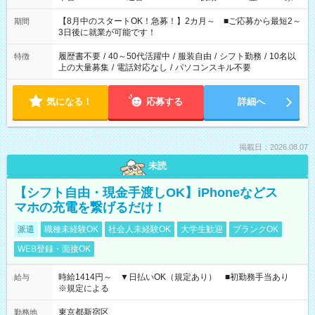
と休みを合わせたい」 「余裕を持って夕飯の準備がしたい」
「できれば残業はしたくない」 など、ご希望を教えてください
【8月中のスタートOK！急募！】2カ月～ ■ご応募から最短2～
期間
ね。 ※Wワーク希望の方へ 今ご覧のお仕事で希望する勤務時間
3日後に就業が可能です！
と、もう1つのお仕事の勤務時間。 合計で週40時間を超える場
合は応募できません。
履歴書不要
/
40～50代活躍中
/
服装自由
/
シフト勤務
/
10名以
特徴
上の大量募集
/
電話対応なし
/
パソコンスキル不要
気になる！
応募する
詳細へ
掲載日：2026.08.07
未読
【シフト自由・現金手渡しOK】iPhoneなどス
マホの充電を繋げるだけ！
派遣
職種未経験OK
社会人未経験OK
大学生歓迎
ブランクOK
WEB登録・面接OK
時給1414円～ ▼日払いOK（規定あり） ■初勤務手当あり
給与
※規定による
東京都新宿区
勤務地