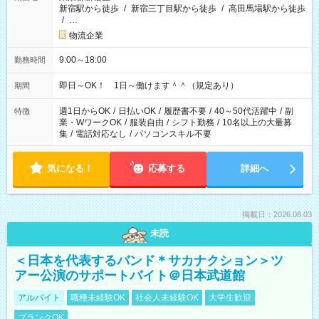
新宿駅から徒歩
/
新宿三丁目駅から徒歩
/
高田馬場駅から徒歩
/
…
物流企業
9:00～18:00
勤務時間
即日～OK！ 1日～働けます＾＾（規定あり）
期間
週1日からOK
/
日払いOK
/
履歴書不要
/
40～50代活躍中
/
副
特徴
業・WワークOK
/
服装自由
/
シフト勤務
/
10名以上の大量募
集
/
電話対応なし
/
パソコンスキル不要
気になる！
応募する
詳細へ
掲載日：2026.08.03
未読
＜日本を代表するバンド＊サカナクション＞ツ
アー公演のサポートバイト＠日本武道館
アルバイト
職種未経験OK
社会人未経験OK
大学生歓迎
ブランクOK