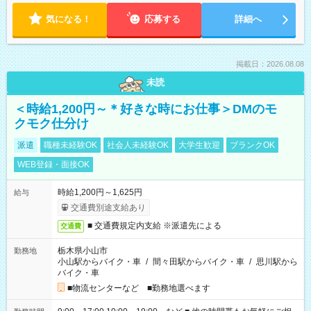
気になる！
応募する
詳細へ
掲載日：2026.08.08
未読
＜時給1,200円～＊好きな時にお仕事＞DMのモ
クモク仕分け
派遣
職種未経験OK
社会人未経験OK
大学生歓迎
ブランクOK
WEB登録・面接OK
時給1,200円～1,625円
給与
交通費別途支給あり
■ 交通費規定内支給 ※派遣先による
交通費
栃木県小山市
勤務地
小山駅からバイク・車
/
間々田駅からバイク・車
/
思川駅から
バイク・車
■物流センターなど ■勤務地選べます