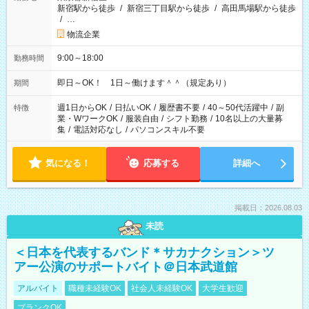
新宿駅から徒歩
/
新宿三丁目駅から徒歩
/
高田馬場駅から徒歩
/
…
物流企業
9:00～18:00
勤務時間
即日～OK！ 1日～働けます＾＾（規定あり）
期間
週1日からOK
/
日払いOK
/
履歴書不要
/
40～50代活躍中
/
副
特徴
業・WワークOK
/
服装自由
/
シフト勤務
/
10名以上の大量募
集
/
電話対応なし
/
パソコンスキル不要
気になる！
応募する
詳細へ
掲載日：2026.08.03
未読
＜日本を代表するバンド＊サカナクション＞ツ
アー公演のサポートバイト＠日本武道館
アルバイト
職種未経験OK
社会人未経験OK
大学生歓迎
ブランクOK