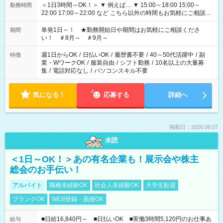
＜1日3時間～OK！＞ ▼ 例えば… ▼ 15:00～18:00 15:00～
勤務時間
22:00 17:00～22:00 など こちら以外の時間もお気軽にご相談く
ださい！
単発1日～！ ★勤務開始日や期間はお気軽にご相談くださ
期間
い！ ＃8月～ ＃9月～
週1日からOK
/
日払いOK
/
履歴書不要
/
40～50代活躍中
/
副
特徴
業・WワークOK
/
服装自由
/
シフト勤務
/
10名以上の大量募
集
/
電話対応なし
/
パソコンスキル不要
気になる！
応募する
詳細へ
掲載日：2026.08.07
未読
＜1日～OK！＞あの有名企業も！展示会や株主
総会のお手伝い！
アルバイト
職種未経験OK
社会人未経験OK
大学生歓迎
ブランクOK
WEB登録・面接OK
■日給16,840円～ ■日払いOK ■実働3時間5,120円のお仕事あ
給与