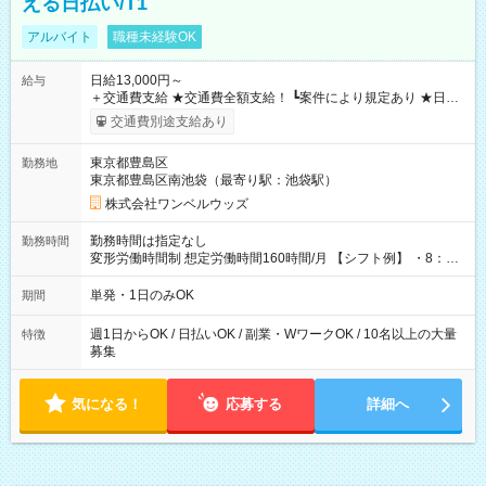
える日払い/T1
アルバイト
職種未経験OK
日給13,000円～
給与
＋交通費支給 ★交通費全額支給！ ┗案件により規定あり ★日払
いOK！（規定あり） ┗働いたその日に現金GET♪ お仕事後はコ
交通費別途支給あり
ンビニATMから 日払い分を引き落とせます！ 【試用期間】試
用期間なし
東京都豊島区
勤務地
東京都豊島区南池袋（最寄り駅：池袋駅）
株式会社ワンベルウッズ
勤務時間は指定なし
勤務時間
変形労働時間制 想定労働時間160時間/月 【シフト例】 ・8：00
～21：00
単発・1日のみOK
期間
週1日からOK / 日払いOK / 副業・WワークOK / 10名以上の大量
特徴
募集
気になる！
応募する
詳細へ