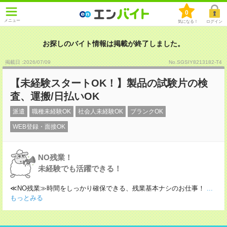
0
メニュー
気になる！
ログイン
お探しのバイト情報は掲載が終了しました。
掲載日 :2026
/
07
/
09
No.SGSIY8213182-T4
【未経験スタートOK！】製品の試験片の検
査、運搬/日払いOK
派遣
職種未経験OK
社会人未経験OK
ブランクOK
WEB登録・面接OK
NO残業！
未経験でも活躍できる！
≪NO残業≫時間をしっかり確保できる、残業基本ナシのお仕事！
...
もっとみる