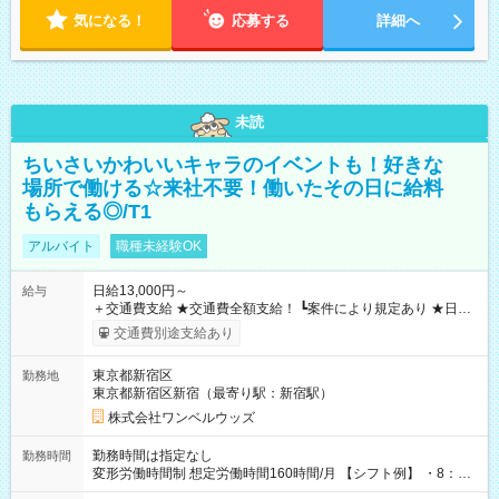
気になる！
応募する
詳細へ
未読
ちいさいかわいいキャラのイベントも！好きな
場所で働ける☆来社不要！働いたその日に給料
もらえる◎/T1
アルバイト
職種未経験OK
日給13,000円～
給与
＋交通費支給 ★交通費全額支給！ ┗案件により規定あり ★日払
いOK！（規定あり） ┗働いたその日に現金GET♪ お仕事後はコ
交通費別途支給あり
ンビニATMから 日払い分を引き落とせます！ 【試用期間】試
用期間なし
東京都新宿区
勤務地
東京都新宿区新宿（最寄り駅：新宿駅）
株式会社ワンベルウッズ
勤務時間は指定なし
勤務時間
変形労働時間制 想定労働時間160時間/月 【シフト例】 ・8：00
～21：00