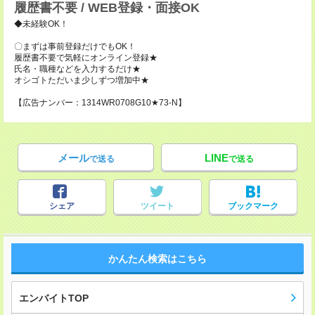
履歴書不要 / WEB登録・面接OK
◆未経験OK！
〇まずは事前登録だけでもOK！
履歴書不要で気軽にオンライン登録★
氏名・職種などを入力するだけ★
オシゴトただいま少しずつ増加中★
【広告ナンバー：1314WR0708G10★73-N】
メール
LINE
で送る
で送る
シェア
ツイート
ブックマーク
かんたん検索はこちら
エンバイトTOP