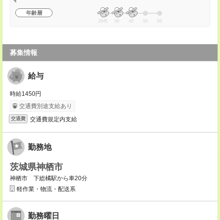
年齢層
20代
30
40
50
60
募集情報
給与
時給1450円
交通費別途支給あり
交通費規定内支給
交通費
勤務地
茨城県神栖市
神栖市 下総橘駅から車20分
軽作業・物流・配送系
勤務曜日