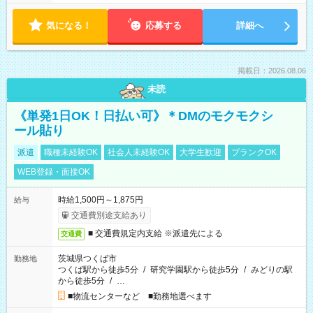
気になる！
応募する
詳細へ
掲載日：2026.08.06
未読
《単発1日OK！日払い可》＊DMのモクモクシ
ール貼り
派遣
職種未経験OK
社会人未経験OK
大学生歓迎
ブランクOK
WEB登録・面接OK
時給1,500円～1,875円
給与
交通費別途支給あり
■ 交通費規定内支給 ※派遣先による
交通費
茨城県つくば市
勤務地
つくば駅から徒歩5分
/
研究学園駅から徒歩5分
/
みどりの駅
から徒歩5分
/
…
■物流センターなど ■勤務地選べます