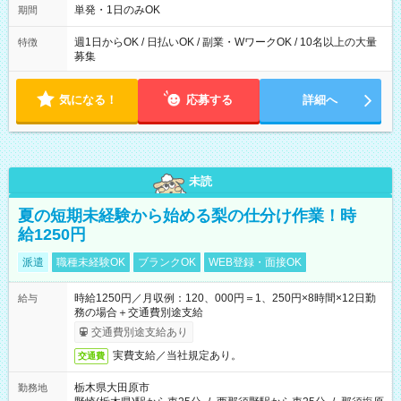
単発・1日のみOK
期間
週1日からOK / 日払いOK / 副業・WワークOK / 10名以上の大量
特徴
募集
気になる！
応募する
詳細へ
未読
夏の短期未経験から始める梨の仕分け作業！時
給1250円
派遣
職種未経験OK
ブランクOK
WEB登録・面接OK
時給1250円／月収例：120、000円＝1、250円×8時間×12日勤
給与
務の場合＋交通費別途支給
交通費別途支給あり
実費支給／当社規定あり。
交通費
栃木県大田原市
勤務地