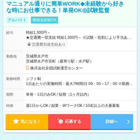
マニュアル通りに簡単WORK◆未経験から好き
な時にお仕事できる！単発OK◎試験監督
アルバイト
職種未経験OK
時給1,300円～
給与
★交通費一部支給 時給1,300円～ ※試験・役割により手当あり
※勤務回数により昇給あり 【即給（前払い）オプションあ
交通費別途支給あり
り！】 希望される場合、勤務から1週間ほどで給与の一部を受け
取れます。 ※手数料418円がかかります。 【過去試験日の収入
茨城県水戸市
勤務地
例】 ・河合塾模擬試験 8:30～17:30（休憩1時間） 時給1,300円
茨城県水戸市宮町（最寄り駅：水戸駅）
×8時間＝日収10,400円＋交通費 ※当日の役割により時給＋100
円の場合あり ・国家試験 7:00～13:30（休憩なし） 時給1,300
株式会社全国試験運営センター
円（役割手当＋100円）×6時間＝日収8,400円＋交通費 【試用期
間】試用期間なし
シフト制
勤務時間
1日あたりの実働時間：最大7時間/日 09：00～17：00 ※勤務時
間は 試験により異なります。
単発・1日のみOK / 短期（1ヶ月以内）
期間
週1日からOK / 副業・WワークOK / 10名以上の大量募集
特徴
気になる！
応募する
詳細へ