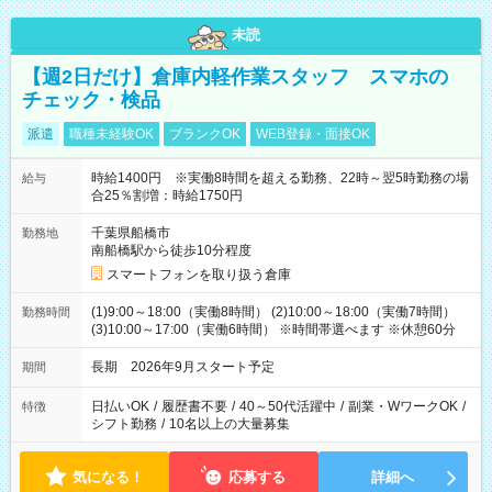
未読
【週2日だけ】倉庫内軽作業スタッフ スマホの
チェック・検品
派遣
職種未経験OK
ブランクOK
WEB登録・面接OK
時給1400円 ※実働8時間を超える勤務、22時～翌5時勤務の場
給与
合25％割増：時給1750円
千葉県船橋市
勤務地
南船橋駅から徒歩10分程度
スマートフォンを取り扱う倉庫
(1)9:00～18:00（実働8時間） (2)10:00～18:00（実働7時間）
勤務時間
(3)10:00～17:00（実働6時間） ※時間帯選べます ※休憩60分
長期 2026年9月スタート予定
期間
日払いOK
/
履歴書不要
/
40～50代活躍中
/
副業・WワークOK
/
特徴
シフト勤務
/
10名以上の大量募集
気になる！
応募する
詳細へ