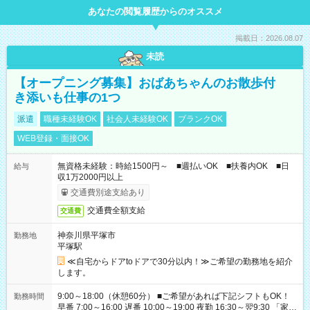
あなたの閲覧履歴からのオススメ
掲載日：2026.08.07
未読
【オープニング募集】おばあちゃんのお散歩付
き添いも仕事の1つ
派遣
職種未経験OK
社会人未経験OK
ブランクOK
WEB登録・面接OK
無資格未経験：時給1500円～ ■週払いOK ■扶養内OK ■日
給与
収1万2000円以上
交通費別途支給あり
交通費全額支給
交通費
神奈川県平塚市
勤務地
平塚駅
≪自宅からドアtoドアで30分以内！≫ご希望の勤務地を紹介
します。
9:00～18:00（休憩60分） ■ご希望があれば下記シフトもOK！
勤務時間
早番 7:00～16:00 遅番 10:00～19:00 夜勤 16:30～翌9:30 「家族