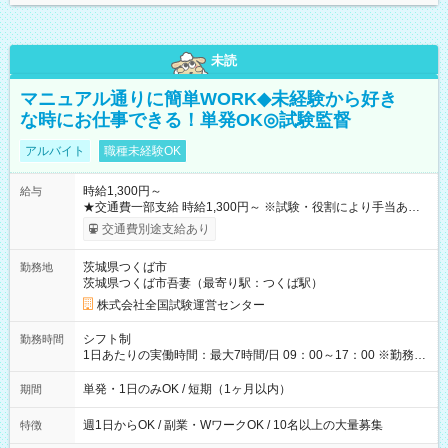
未読
マニュアル通りに簡単WORK◆未経験から好き
な時にお仕事できる！単発OK◎試験監督
アルバイト
職種未経験OK
時給1,300円～
給与
★交通費一部支給 時給1,300円～ ※試験・役割により手当あり
※勤務回数により昇給あり 【即給（前払い）オプションあ
交通費別途支給あり
り！】 希望される場合、勤務から1週間ほどで給与の一部を受け
取れます。 ※手数料418円がかかります。 【過去試験日の収入
茨城県つくば市
勤務地
例】 ・河合塾模擬試験 8:30～17:30（休憩1時間） 時給1,300円
茨城県つくば市吾妻（最寄り駅：つくば駅）
×8時間＝日収10,400円＋交通費 ※当日の役割により時給＋100
円の場合あり ・国家試験 7:00～13:30（休憩なし） 時給1,300
株式会社全国試験運営センター
円（役割手当＋100円）×6時間＝日収8,400円＋交通費 【試用期
間】試用期間なし
シフト制
勤務時間
1日あたりの実働時間：最大7時間/日 09：00～17：00 ※勤務時
間は 試験により異なります。
単発・1日のみOK / 短期（1ヶ月以内）
期間
週1日からOK / 副業・WワークOK / 10名以上の大量募集
特徴