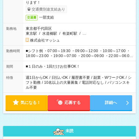
ります！
交通費別途支給あり
一部支給
交通費
東京都千代田区
勤務地
東京駅
/
水道橋駅
/
有楽町駅
/
…
株式会社マッシュ
■シフト例 ・07:00～19:30 ・09:00～12:00 ・10:00～17:00 ・
勤務時間
18:00～23:00 ・19:00～07:00 ・20:00～09:00 ・22:00～06:00
etc ★最短で3時間で5,120円のお仕事から 15時間で2万円近く稼
げるお仕事も！ ご希望のお時間に合わせてご紹介！ ※シフトは
■１日のみ・1回だけお仕事OK！
期間
現場によって異なります。 ※勿論、休憩時間はあるのでご安心
ください！
週1日からOK
/
日払いOK
/
履歴書不要
/
副業・WワークOK
/
シ
特徴
フト勤務
/
10名以上の大量募集
/
電話対応なし
/
パソコンスキ
ル不要
気になる！
応募する
詳細へ
未読