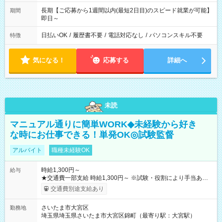
長期【ご応募から1週間以内(最短2日目)のスピード就業が可能】
期間
即日～
日払いOK
/
履歴書不要
/
電話対応なし
/
パソコンスキル不要
特徴
気になる！
応募する
詳細へ
未読
マニュアル通りに簡単WORK◆未経験から好き
な時にお仕事できる！単発OK◎試験監督
アルバイト
職種未経験OK
時給1,300円～
給与
★交通費一部支給 時給1,300円～ ※試験・役割により手当あり
※勤務回数により昇給あり 【即給（前払い）オプションあ
交通費別途支給あり
り！】 希望される場合、勤務から1週間ほどで給与の一部を受け
取れます。 ※手数料418円がかかります。 【過去試験日の収入
さいたま市大宮区
勤務地
例】 ・河合塾模擬試験 8:30～17:30（休憩1時間） 時給1,300円
埼玉県埼玉県さいたま市大宮区錦町（最寄り駅：大宮駅）
×8時間＝日収10,400円＋交通費 ※当日の役割により時給＋100