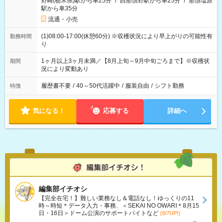
野崎(栃木県)駅から車25分
/
西那須野駅から車25分
/
那須塩原
駅から車35分
流通・小売
(1)08:00-17:00(休憩60分) ※収穫状況により早上がりの可能性有
勤務時間
り
1ヶ月以上3ヶ月未満／【8月上旬～9月中旬ごろまで】※収穫状
期間
況により変動あり
履歴書不要
/
40～50代活躍中
/
服装自由
/
シフト勤務
特徴
気になる！
応募する
詳細へ
編集部イチオシ
【完全在宅！】難しい業務なし＆電話なし！ゆっくりの11
時～時短＊データ入力・事務、＜SEKAI NO OWARI＊8月15
日・16日＞ドーム公演のサポートバイトなど
(8/7UP!)