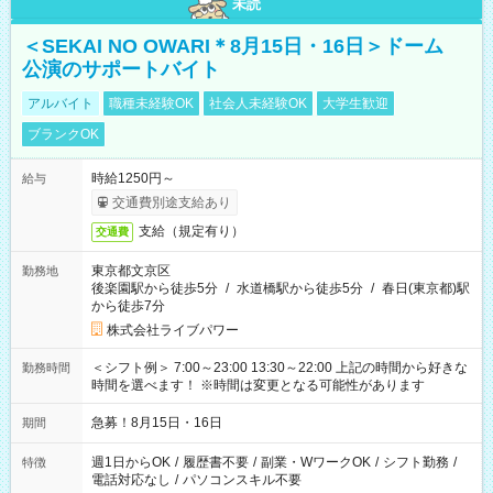
未読
＜SEKAI NO OWARI＊8月15日・16日＞ドーム
公演のサポートバイト
アルバイト
職種未経験OK
社会人未経験OK
大学生歓迎
ブランクOK
時給1250円～
給与
交通費別途支給あり
支給（規定有り）
交通費
東京都文京区
勤務地
後楽園駅から徒歩5分
/
水道橋駅から徒歩5分
/
春日(東京都)駅
から徒歩7分
株式会社ライブパワー
＜シフト例＞ 7:00～23:00 13:30～22:00 上記の時間から好きな
勤務時間
時間を選べます！ ※時間は変更となる可能性があります
急募！8月15日・16日
期間
週1日からOK
/
履歴書不要
/
副業・WワークOK
/
シフト勤務
/
特徴
電話対応なし
/
パソコンスキル不要