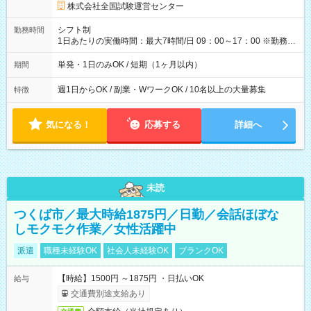
円の場合あり ・国家試験 7:00～13:30（休憩なし） 時給1,300
株式会社全国試験運営センター
円（役割手当＋100円）×6時間＝日収8,400円＋交通費 【試用期
間】試用期間なし
シフト制
勤務時間
1日あたりの実働時間：最大7時間/日 09：00～17：00 ※勤務時
間は 試験により異なります。
単発・1日のみOK / 短期（1ヶ月以内）
期間
週1日からOK / 副業・WワークOK / 10名以上の大量募集
特徴
気になる！
応募する
詳細へ
未読
つくば市／最大時給1875円／日勤／会話ほぼな
しモクモク作業／女性活躍中
派遣
職種未経験OK
社会人未経験OK
ブランクOK
【時給】1500円 ～1875円 ・日払いOK
給与
交通費別途支給あり