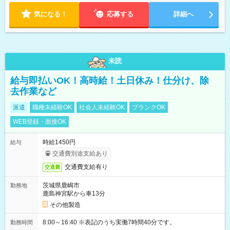
気になる！
応募する
詳細へ
未読
給与即払いOK！高時給！土日休み！仕分け、除
去作業など
派遣
職種未経験OK
社会人未経験OK
ブランクOK
WEB登録・面接OK
時給1450円
給与
交通費別途支給あり
交通費支給有り
交通費
茨城県鹿嶋市
勤務地
鹿島神宮駅から車13分
その他製造
8:00～16:40 ※表記のうち実働7時間40分です。
勤務時間