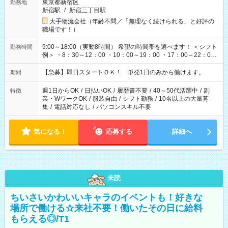
東京都新宿区
勤務地
新宿駅
/
新宿三丁目駅
大手物流会社（年齢不問／「無理なく続けられる」と好評の
職場です！）
9:00～18:00（実動8時間） 希望の時間帯を選べます！ ＜シフト
勤務時間
例＞ ・8：30～12：00 ・10：00～19：00 ・17：00～22：00
・13：00～22：00 ・22：00～翌6：00 など
【急募】即日スタートＯＫ！ 単発1日のみから働けます。
期間
週1日からOK
/
日払いOK
/
履歴書不要
/
40～50代活躍中
/
副
特徴
業・WワークOK
/
服装自由
/
シフト勤務
/
10名以上の大量募
集
/
電話対応なし
/
パソコンスキル不要
気になる！
応募する
詳細へ
未読
ちいさいかわいいキャラのイベントも！好きな
場所で働ける☆来社不要！働いたその日に給料
もらえる◎/T1