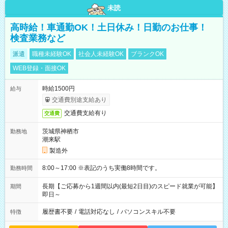
未読
高時給！車通勤OK！土日休み！日勤のお仕事！
検査業務など
派遣
職種未経験OK
社会人未経験OK
ブランクOK
WEB登録・面接OK
時給1500円
給与
交通費別途支給あり
交通費支給有り
交通費
茨城県神栖市
勤務地
潮来駅
製造外
8:00～17:00 ※表記のうち実働8時間です。
勤務時間
長期【ご応募から1週間以内(最短2日目)のスピード就業が可能】
期間
即日～
履歴書不要
/
電話対応なし
/
パソコンスキル不要
特徴