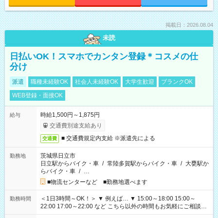
掲載日：2026.08.04
未読
日払いOK！スマホでカンタン登録＊コスメの仕
分け
派遣
職種未経験OK
社会人未経験OK
大学生歓迎
ブランクOK
WEB登録・面接OK
時給1,500円～1,875円
給与
交通費別途支給あり
■ 交通費規定内支給 ※派遣先による
交通費
茨城県日立市
勤務地
日立駅からバイク・車
/
常陸多賀駅からバイク・車
/
大甕駅か
らバイク・車
/
…
■物流センターなど ■勤務地選べます
＜1日3時間～OK！＞ ▼ 例えば… ▼ 15:00～18:00 15:00～
勤務時間
22:00 17:00～22:00 など こちら以外の時間もお気軽にご相談く
ださい！