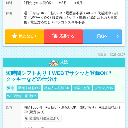
1日だけの単発OK！ ＃8月～ ＃9月～
期間
週1日からOK
/
日払いOK
/
履歴書不要
/
40～50代活躍中
/
副
特徴
業・WワークOK
/
服装自由
/
シフト勤務
/
10名以上の大量募
集
/
電話対応なし
/
パソコンスキル不要
気になる！
応募する
詳細へ
掲載日：2026.08.07
未読
短時間シフトあり！WEBでサクッと登録OK＊
クッキーなどの仕分け
派遣
職種未経験OK
社会人未経験OK
大学生歓迎
ブランクOK
WEB登録・面接OK
時給1500円 ■日払い・週払いOK！(規定あり) ■現金日払いも
給与
OK(規定あり)
交通費別途支給あり