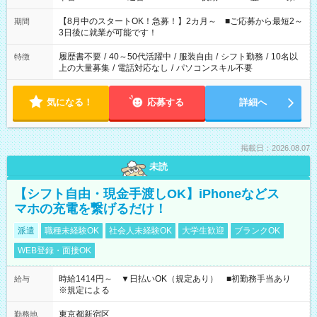
と休みを合わせたい」 「余裕を持って夕飯の準備がしたい」
「できれば残業はしたくない」 など、ご希望を教えてください
【8月中のスタートOK！急募！】2カ月～ ■ご応募から最短2～
期間
ね。 ※Wワーク希望の方へ 今ご覧のお仕事で希望する勤務時間
3日後に就業が可能です！
と、もう1つのお仕事の勤務時間。 合計で週40時間を超える場
合は応募できません。
履歴書不要
/
40～50代活躍中
/
服装自由
/
シフト勤務
/
10名以
特徴
上の大量募集
/
電話対応なし
/
パソコンスキル不要
気になる！
応募する
詳細へ
掲載日：2026.08.07
未読
【シフト自由・現金手渡しOK】iPhoneなどス
マホの充電を繋げるだけ！
派遣
職種未経験OK
社会人未経験OK
大学生歓迎
ブランクOK
WEB登録・面接OK
時給1414円～ ▼日払いOK（規定あり） ■初勤務手当あり
給与
※規定による
東京都新宿区
勤務地