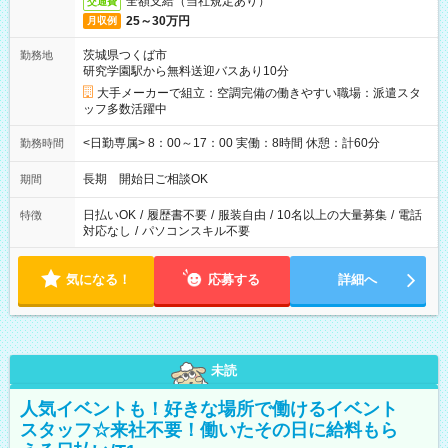
全額支給（当社規定あり）
交通費
25～30万円
月収例
茨城県つくば市
勤務地
研究学園駅から無料送迎バスあり10分
大手メーカーで組立：空調完備の働きやすい職場：派遣スタ
ッフ多数活躍中
<日勤専属> 8：00～17：00 実働：8時間 休憩：計60分
勤務時間
長期 開始日ご相談OK
期間
日払いOK
/
履歴書不要
/
服装自由
/
10名以上の大量募集
/
電話
特徴
対応なし
/
パソコンスキル不要
気になる！
応募する
詳細へ
未読
人気イベントも！好きな場所で働けるイベント
スタッフ☆来社不要！働いたその日に給料もら