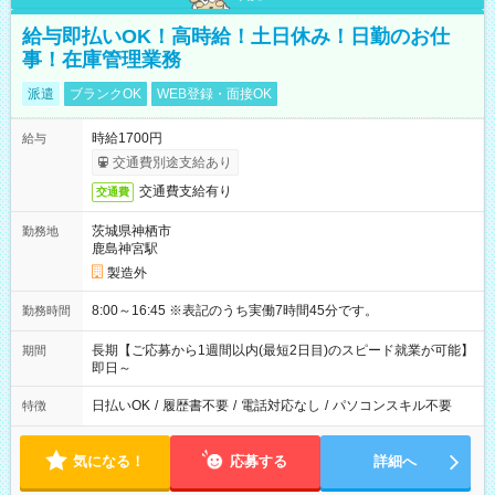
給与即払いOK！高時給！土日休み！日勤のお仕
事！在庫管理業務
派遣
ブランクOK
WEB登録・面接OK
時給1700円
給与
交通費別途支給あり
交通費支給有り
交通費
茨城県神栖市
勤務地
鹿島神宮駅
製造外
8:00～16:45 ※表記のうち実働7時間45分です。
勤務時間
長期【ご応募から1週間以内(最短2日目)のスピード就業が可能】
期間
即日～
日払いOK
/
履歴書不要
/
電話対応なし
/
パソコンスキル不要
特徴
気になる！
応募する
詳細へ