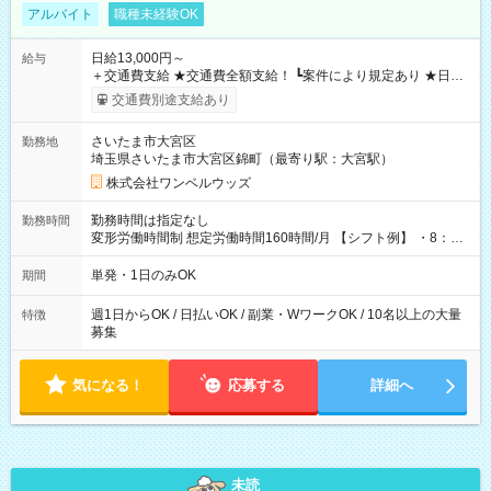
アルバイト
職種未経験OK
日給13,000円～
給与
＋交通費支給 ★交通費全額支給！ ┗案件により規定あり ★日払
いOK！（規定あり） ┗働いたその日に現金GET♪ お仕事後はコ
交通費別途支給あり
ンビニATMから 日払い分を引き落とせます！ 【試用期間】試
用期間なし
さいたま市大宮区
勤務地
埼玉県さいたま市大宮区錦町（最寄り駅：大宮駅）
株式会社ワンベルウッズ
勤務時間は指定なし
勤務時間
変形労働時間制 想定労働時間160時間/月 【シフト例】 ・8：00
～21：00
単発・1日のみOK
期間
週1日からOK / 日払いOK / 副業・WワークOK / 10名以上の大量
特徴
募集
気になる！
応募する
詳細へ
未読