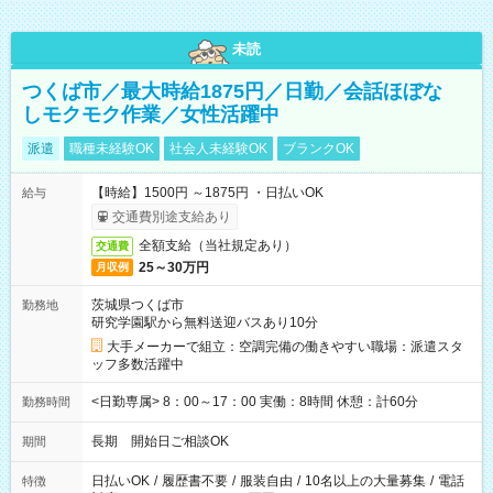
未読
つくば市／最大時給1875円／日勤／会話ほぼな
しモクモク作業／女性活躍中
派遣
職種未経験OK
社会人未経験OK
ブランクOK
【時給】1500円 ～1875円 ・日払いOK
給与
交通費別途支給あり
全額支給（当社規定あり）
交通費
25～30万円
月収例
茨城県つくば市
勤務地
研究学園駅から無料送迎バスあり10分
大手メーカーで組立：空調完備の働きやすい職場：派遣スタ
ッフ多数活躍中
<日勤専属> 8：00～17：00 実働：8時間 休憩：計60分
勤務時間
長期 開始日ご相談OK
期間
日払いOK
/
履歴書不要
/
服装自由
/
10名以上の大量募集
/
電話
特徴