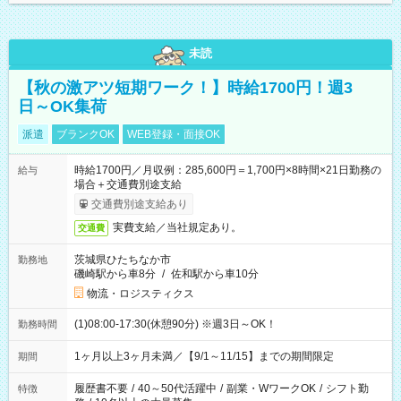
未読
【秋の激アツ短期ワーク！】時給1700円！週3
日～OK集荷
派遣
ブランクOK
WEB登録・面接OK
時給1700円／月収例：285,600円＝1,700円×8時間×21日勤務の
給与
場合＋交通費別途支給
交通費別途支給あり
実費支給／当社規定あり。
交通費
茨城県ひたちなか市
勤務地
磯崎駅から車8分
/
佐和駅から車10分
物流・ロジスティクス
(1)08:00-17:30(休憩90分) ※週3日～OK！
勤務時間
1ヶ月以上3ヶ月未満／【9/1～11/15】までの期間限定
期間
履歴書不要
/
40～50代活躍中
/
副業・WワークOK
/
シフト勤
特徴