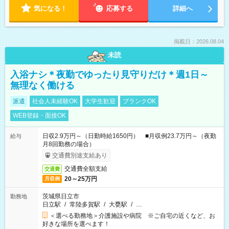
気になる！
応募する
詳細へ
掲載日：2026.08.04
未読
入浴ナシ＊夜勤でゆったり見守りだけ＊週1日～
無理なく働ける
派遣
社会人未経験OK
大学生歓迎
ブランクOK
WEB登録・面接OK
日収2.9万円～（日勤時給1650円） ■月収例23.7万円～（夜勤
給与
月8回勤務の場合）
交通費別途支給あり
交通費全額支給
交通費
20～25万円
月収例
茨城県日立市
勤務地
日立駅
/
常陸多賀駅
/
大甕駅
/
…
＜選べる勤務地＞介護施設や病院 ※ご自宅の近くなど、お
好きな場所を選べます！