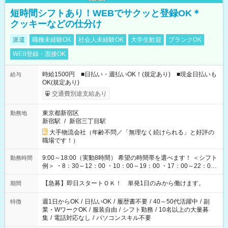
短時間シフトあり！WEBでサクッと登録OK＊
クッキーなどの仕分け
派遣
職種未経験OK
社会人未経験OK
大学生歓迎
ブランクOK
WEB登録・面接OK
時給1500円 ■日払い・週払いOK！(規定あり) ■現金日払いも
給与
OK(規定あり)
交通費別途支給あり
東京都新宿区
勤務地
新宿駅
/
新宿三丁目駅
大手物流会社（年齢不問／「無理なく続けられる」と好評の
職場です！）
9:00～18:00（実動8時間） 希望の時間帯を選べます！ ＜シフト
勤務時間
例＞ ・8：30～12：00 ・10：00～19：00 ・17：00～22：00
・13：00～22：00 ・22：00～翌6：00 など
【急募】即日スタートＯＫ！ 単発1日のみから働けます。
期間
週1日からOK
/
日払いOK
/
履歴書不要
/
40～50代活躍中
/
副
特徴
業・WワークOK
/
服装自由
/
シフト勤務
/
10名以上の大量募
集
/
電話対応なし
/
パソコンスキル不要