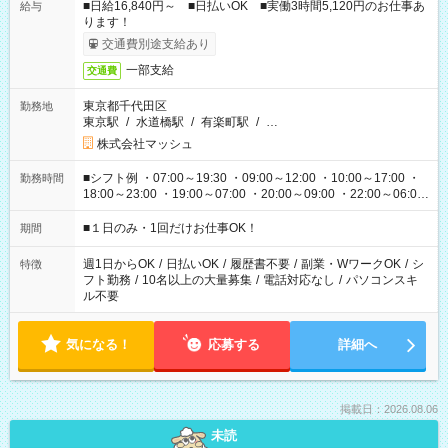
■日給16,840円～ ■日払いOK ■実働3時間5,120円のお仕事あ
給与
ります！
交通費別途支給あり
一部支給
交通費
東京都千代田区
勤務地
東京駅
/
水道橋駅
/
有楽町駅
/
…
株式会社マッシュ
■シフト例 ・07:00～19:30 ・09:00～12:00 ・10:00～17:00 ・
勤務時間
18:00～23:00 ・19:00～07:00 ・20:00～09:00 ・22:00～06:00
etc ★最短で3時間で5,120円のお仕事から 15時間で2万円近く稼
げるお仕事も！ ご希望のお時間に合わせてご紹介！ ※シフトは
■１日のみ・1回だけお仕事OK！
期間
現場によって異なります。 ※勿論、休憩時間はあるのでご安心
ください！
週1日からOK
/
日払いOK
/
履歴書不要
/
副業・WワークOK
/
シ
特徴
フト勤務
/
10名以上の大量募集
/
電話対応なし
/
パソコンスキ
ル不要
気になる！
応募する
詳細へ
掲載日：2026.08.06
未読