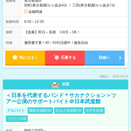
東京都港区
勤務地
田町(東京都)駅から徒歩4分
/
三田(東京都)駅から徒歩7分
金融関連
8:30～12:30
勤務時間
【急募】即日～長期 ※8月～OK！
期間
履歴書不要
/
40～50代活躍中
/
服装自由
特徴
気になる！
応募する
詳細へ
掲載日：2026.08.03
未読
＜日本を代表するバンド＊サカナクション＞ツ
アー公演のサポートバイト＠日本武道館
アルバイト
職種未経験OK
社会人未経験OK
大学生歓迎
ブランクOK
時給1250円～
給与