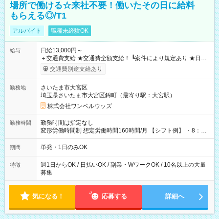
場所で働ける☆来社不要！働いたその日に給料
もらえる◎/T1
アルバイト
職種未経験OK
日給13,000円～
給与
＋交通費支給 ★交通費全額支給！ ┗案件により規定あり ★日払
いOK！（規定あり） ┗働いたその日に現金GET♪ お仕事後はコ
交通費別途支給あり
ンビニATMから 日払い分を引き落とせます！ 【試用期間】試
用期間なし
さいたま市大宮区
勤務地
埼玉県さいたま市大宮区錦町（最寄り駅：大宮駅）
株式会社ワンベルウッズ
勤務時間は指定なし
勤務時間
変形労働時間制 想定労働時間160時間/月 【シフト例】 ・8：00
～21：00
単発・1日のみOK
期間
週1日からOK / 日払いOK / 副業・WワークOK / 10名以上の大量
特徴
募集
気になる！
応募する
詳細へ