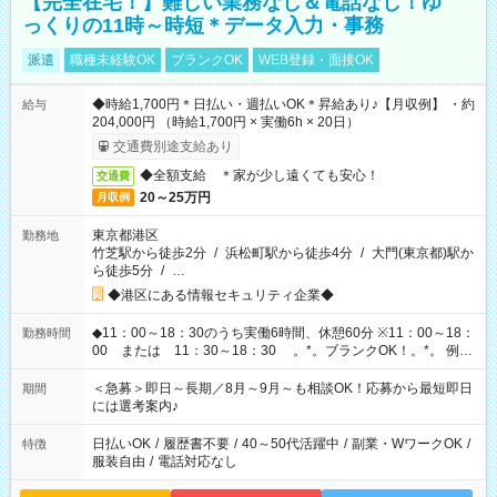
【完全在宅！】難しい業務なし＆電話なし！ゆ
っくりの11時～時短＊データ入力・事務
派遣
職種未経験OK
ブランクOK
WEB登録・面接OK
◆時給1,700円＊日払い・週払いOK＊昇給あり♪【月収例】 ・約
給与
204,000円 （時給1,700円 × 実働6h × 20日）
交通費別途支給あり
◆全額支給 ＊家が少し遠くても安心！
交通費
20～25万円
月収例
東京都港区
勤務地
竹芝駅から徒歩2分
/
浜松町駅から徒歩4分
/
大門(東京都)駅か
ら徒歩5分
/
…
◆港区にある情報セキュリティ企業◆
◆11：00～18：30のうち実働6時間、休憩60分 ※11：00～18：
勤務時間
00 または 11：30～18：30 。*。ブランクOK！。*。 例え
ば前職が、 在宅/財団法人/事務/コールセンター/受付/販売/カフェ
スタッフ スイーツ販売/ホテルフロント/化粧品販売/など 様々な
＜急募＞即日～長期／8月～9月～も相談OK！応募から最短即日
期間
業界から入社して活躍されています♪
には選考案内♪
日払いOK
/
履歴書不要
/
40～50代活躍中
/
副業・WワークOK
/
特徴
服装自由
/
電話対応なし