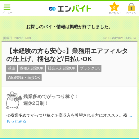
0
メニュー
気になる！
ログイン
お探しのバイト情報は掲載が終了しました。
掲載日 :2026
/
07
/
09
No.SGSIY8213449-T4
【未経験の方も安心○】業務用エアフィルタ
の仕上げ、梱包など/日払いOK
派遣
職種未経験OK
社会人未経験OK
ブランクOK
WEB登録・面接OK
残業多めでがっつり稼ぐ！
週休2日制！
≪残業多めでがっつり稼ぐ≫高収入を希望される方にオススメ。残
...
もっとみる