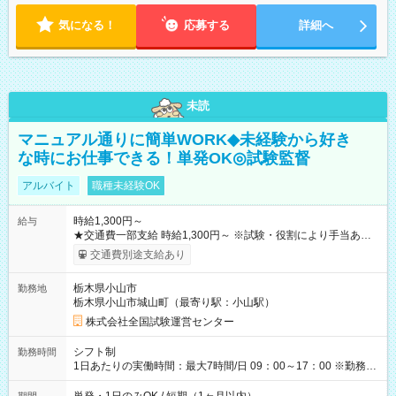
気になる！
応募する
詳細へ
未読
マニュアル通りに簡単WORK◆未経験から好き
な時にお仕事できる！単発OK◎試験監督
アルバイト
職種未経験OK
時給1,300円～
給与
★交通費一部支給 時給1,300円～ ※試験・役割により手当あり
※勤務回数により昇給あり 【即給（前払い）オプションあ
交通費別途支給あり
り！】 希望される場合、勤務から1週間ほどで給与の一部を受け
取れます。 ※手数料418円がかかります。 【過去試験日の収入
栃木県小山市
勤務地
例】 ・河合塾模擬試験 8:30～17:30（休憩1時間） 時給1,300円
栃木県小山市城山町（最寄り駅：小山駅）
×8時間＝日収10,400円＋交通費 ※当日の役割により時給＋100
円の場合あり ・国家試験 7:00～13:30（休憩なし） 時給1,300
株式会社全国試験運営センター
円（役割手当＋100円）×6時間＝日収8,400円＋交通費 【試用期
間】試用期間なし
シフト制
勤務時間
1日あたりの実働時間：最大7時間/日 09：00～17：00 ※勤務時
間は 試験により異なります。