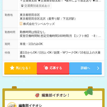
＋交通費支給 ★交通費全額支給！ ┗案件により規定あり ★日払
いOK！（規定あり） ┗働いたその日に現金GET♪ お仕事後はコ
交通費別途支給あり
ンビニATMから 日払い分を引き落とせます！ 【試用期間】試
用期間なし
東京都世田谷区
勤務地
東京都世田谷区北沢（最寄り駅：下北沢駅）
株式会社ワンベルウッズ
勤務時間は指定なし
勤務時間
変形労働時間制 想定労働時間160時間/月 【シフト例】 ・8：00
～21：00
単発・1日のみOK
期間
週1日からOK / 日払いOK / 副業・WワークOK / 10名以上の大量
特徴
募集
気になる！
応募する
詳細へ
編集部イチオシ