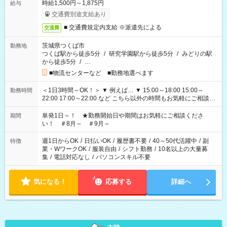
時給1,500円～1,875円
給与
交通費別途支給あり
■ 交通費規定内支給 ※派遣先による
交通費
茨城県つくば市
勤務地
つくば駅から徒歩5分
/
研究学園駅から徒歩5分
/
みどりの駅
から徒歩5分
/
…
■物流センターなど ■勤務地選べます
＜1日3時間～OK！＞ ▼ 例えば… ▼ 15:00～18:00 15:00～
勤務時間
22:00 17:00～22:00 など こちら以外の時間もお気軽にご相談く
ださい！
単発1日～！ ★勤務開始日や期間はお気軽にご相談くださ
期間
い！ ＃8月～ ＃9月～
週1日からOK
/
日払いOK
/
履歴書不要
/
40～50代活躍中
/
副
特徴
業・WワークOK
/
服装自由
/
シフト勤務
/
10名以上の大量募
集
/
電話対応なし
/
パソコンスキル不要
気になる！
応募する
詳細へ