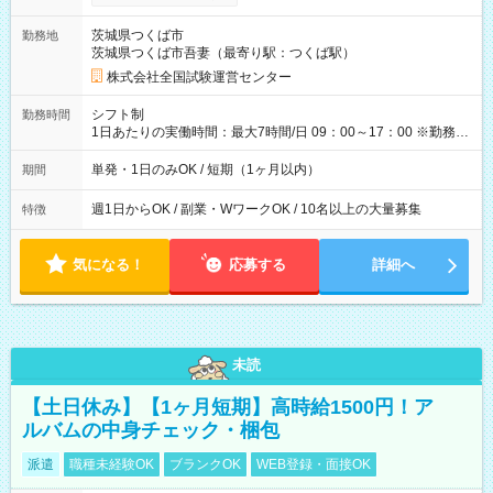
り！】 希望される場合、勤務から1週間ほどで給与の一部を受け
取れます。 ※手数料418円がかかります。 【過去試験日の収入
茨城県つくば市
勤務地
例】 ・河合塾模擬試験 8:30～17:30（休憩1時間） 時給1,300円
茨城県つくば市吾妻（最寄り駅：つくば駅）
×8時間＝日収10,400円＋交通費 ※当日の役割により時給＋100
円の場合あり ・国家試験 7:00～13:30（休憩なし） 時給1,300
株式会社全国試験運営センター
円（役割手当＋100円）×6時間＝日収8,400円＋交通費 【試用期
間】試用期間なし
シフト制
勤務時間
1日あたりの実働時間：最大7時間/日 09：00～17：00 ※勤務時
間は 試験により異なります。
単発・1日のみOK / 短期（1ヶ月以内）
期間
週1日からOK / 副業・WワークOK / 10名以上の大量募集
特徴
気になる！
応募する
詳細へ
未読
【土日休み】【1ヶ月短期】高時給1500円！ア
ルバムの中身チェック・梱包
派遣
職種未経験OK
ブランクOK
WEB登録・面接OK