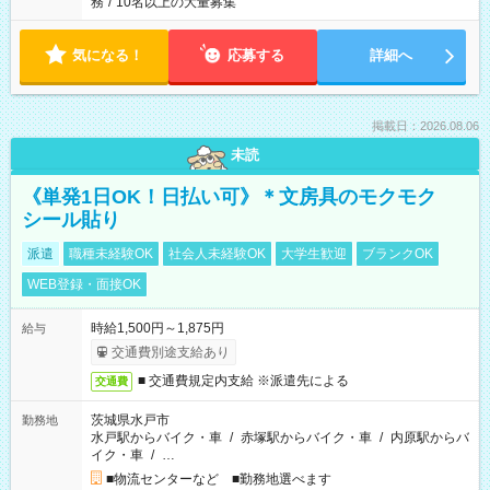
務
/
10名以上の大量募集
気になる！
応募する
詳細へ
掲載日：2026.08.06
未読
《単発1日OK！日払い可》＊文房具のモクモク
シール貼り
派遣
職種未経験OK
社会人未経験OK
大学生歓迎
ブランクOK
WEB登録・面接OK
時給1,500円～1,875円
給与
交通費別途支給あり
■ 交通費規定内支給 ※派遣先による
交通費
茨城県水戸市
勤務地
水戸駅からバイク・車
/
赤塚駅からバイク・車
/
内原駅からバ
イク・車
/
…
■物流センターなど ■勤務地選べます