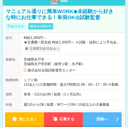
未読
マニュアル通りに簡単WORK◆未経験から好き
な時にお仕事できる！単発OK◎試験監督
アルバイト
職種未経験OK
時給1,300円～
給与
★交通費一部支給 時給1,300円～ ※試験・役割により手当あり
※勤務回数により昇給あり 【即給（前払い）オプションあ
交通費別途支給あり
り！】 希望される場合、勤務から1週間ほどで給与の一部を受け
取れます。 ※手数料418円がかかります。 【過去試験日の収入
茨城県水戸市
勤務地
例】 ・河合塾模擬試験 8:30～17:30（休憩1時間） 時給1,300円
茨城県水戸市宮町（最寄り駅：水戸駅）
×8時間＝日収10,400円＋交通費 ※当日の役割により時給＋100
円の場合あり ・国家試験 7:00～13:30（休憩なし） 時給1,300
株式会社全国試験運営センター
円（役割手当＋100円）×6時間＝日収8,400円＋交通費 【試用期
間】試用期間なし
シフト制
勤務時間
1日あたりの実働時間：最大7時間/日 09：00～17：00 ※勤務時
間は 試験により異なります。
単発・1日のみOK / 短期（1ヶ月以内）
期間
週1日からOK / 副業・WワークOK / 10名以上の大量募集
特徴
気になる！
応募する
詳細へ