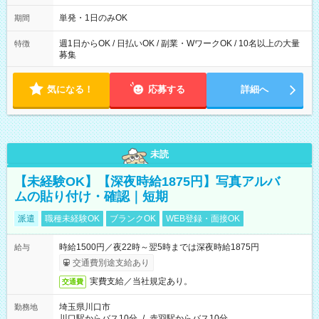
勤務 勤務：月・水・金 休み：火・木・土・日 好きな時にお仕事
可能です！ ※1日あたりの最大実働時間は日勤、夜勤共に勤務し
単発・1日のみOK
期間
た時間になります。
週1日からOK / 日払いOK / 副業・WワークOK / 10名以上の大量
特徴
募集
気になる！
応募する
詳細へ
未読
【未経験OK】【深夜時給1875円】写真アルバ
ムの貼り付け・確認｜短期
派遣
職種未経験OK
ブランクOK
WEB登録・面接OK
時給1500円／夜22時～翌5時までは深夜時給1875円
給与
交通費別途支給あり
実費支給／当社規定あり。
交通費
埼玉県川口市
勤務地
川口駅からバス10分
/
赤羽駅からバス10分