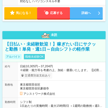
対応なし
/
パソコンスキル不要
気になる！
応募する
詳細へ
未読
【日払い・未経験歓迎！】稼ぎたい日にサクッ
と勤務！単発・週1日～自由シフトの軽作業
アルバイト
職種未経験OK
日給10,305円～37,204円
給与
※経験・能力等を考慮の上、加給・優遇いたします。 【試用期
間】試用期間なし
交通費別途支給あり
東京都世田谷区
勤務地
東京都世田谷区豪徳寺
アシストワーク株式会社
シフト制
勤務時間
1日あたりの実働時間：最大15時間/日 ＜1週間の勤務例＞週3回