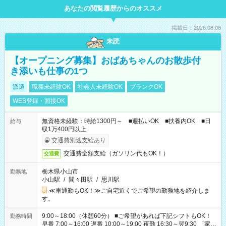
あなたの閲覧履歴からのオススメ
掲載日：2026.08.06
未読
【オープニング募集】おばあちゃんのお散歩付
き添いも仕事の1つ
派遣
職種未経験OK
社会人未経験OK
ブランクOK
WEB登録・面接OK
無資格未経験：時給1300円～ ■週払いOK ■扶養内OK ■日
給与
収1万400円以上
交通費別途支給あり
交通費全額支給（ガソリン代もOK！）
交通費
栃木県小山市
勤務地
小山駅
/
間々田駅
/
思川駅
≪車通勤もOK！≫ご自宅近くでご希望の勤務地を紹介しま
す。
9:00～18:00（休憩60分） ■ご希望があれば下記シフトもOK！
勤務時間
早番 7:00～16:00 遅番 10:00～19:00 夜勤 16:30～翌9:30 「家族