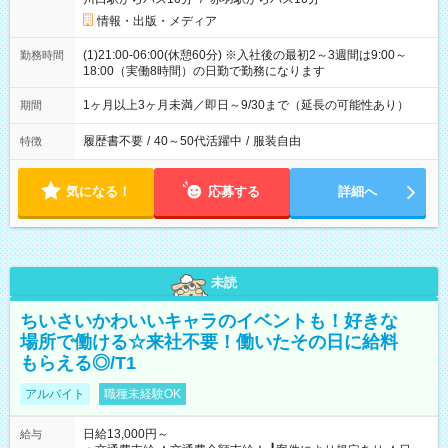
情報・出版・メディア
(1)21:00-06:00(休憩60分) ※入社後の最初2～3週間は9:00～
勤務時間
18:00（実働8時間）の日勤で勤務になります
1ヶ月以上3ヶ月未満／即日～9/30まで（延長の可能性あり）
期間
履歴書不要
/
40～50代活躍中
/
服装自由
特徴
気になる！
応募する
詳細へ
未読
ちいさいかわいいキャラのイベントも！好きな
場所で働ける☆来社不要！働いたその日に給料
もらえる◎/T1
アルバイト
職種未経験OK
日給13,000円～
給与