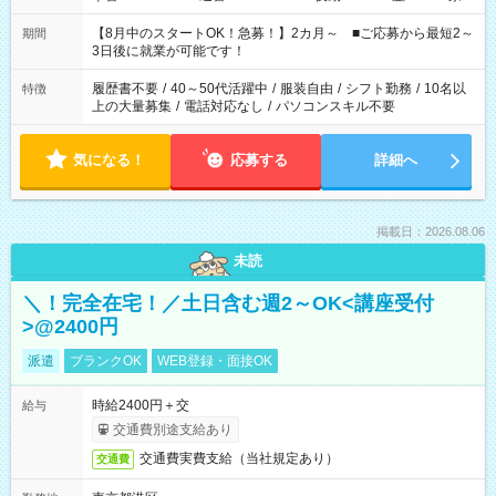
と休みを合わせたい」 「余裕を持って夕飯の準備がしたい」
「できれば残業はしたくない」 など、ご希望を教えてください
【8月中のスタートOK！急募！】2カ月～ ■ご応募から最短2～
期間
ね。 ※Wワーク希望の方へ 今ご覧のお仕事で希望する勤務時間
3日後に就業が可能です！
と、もう1つのお仕事の勤務時間。 合計で週40時間を超える場
合は応募できません。
履歴書不要
/
40～50代活躍中
/
服装自由
/
シフト勤務
/
10名以
特徴
上の大量募集
/
電話対応なし
/
パソコンスキル不要
気になる！
応募する
詳細へ
掲載日：2026.08.06
未読
＼！完全在宅！／土日含む週2～OK<講座受付
>@2400円
派遣
ブランクOK
WEB登録・面接OK
時給2400円＋交
給与
交通費別途支給あり
交通費実費支給（当社規定あり）
交通費