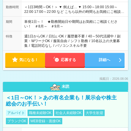
＜1日3時間～OK！＞ ▼ 例えば… ▼ 15:00～18:00 15:00～
勤務時間
22:00 17:00～22:00 など こちら以外の時間もお気軽にご相談く
ださい！
単発1日～！ ★勤務開始日や期間はお気軽にご相談くださ
期間
い！ ＃8月～ ＃9月～
週1日からOK
/
日払いOK
/
履歴書不要
/
40～50代活躍中
/
副
特徴
業・WワークOK
/
服装自由
/
シフト勤務
/
10名以上の大量募
集
/
電話対応なし
/
パソコンスキル不要
気になる！
応募する
詳細へ
掲載日：2026.08.06
未読
＜1日～OK！＞あの有名企業も！展示会や株主
総会のお手伝い！
アルバイト
職種未経験OK
社会人未経験OK
大学生歓迎
ブランクOK
WEB登録・面接OK