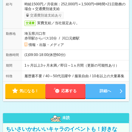
時給1500円／月収例：252,000円＝1,500円×8時間×21日勤務の
給与
場合＋交通費別途支給
交通費別途支給あり
実費支給／当社規定あり。
交通費
埼玉県川口市
勤務地
赤羽駅からバス10分
/
川口元郷駅
情報・出版・メディア
(1)09:00-18:00(休憩60分)
勤務時間
1ヶ月以上3ヶ月未満／即日～1ヵ月間（更新の可能性あり）
期間
履歴書不要
/
40～50代活躍中
/
服装自由
/
10名以上の大量募集
特徴
気になる！
応募する
詳細へ
未読
ちいさいかわいいキャラのイベントも！好きな