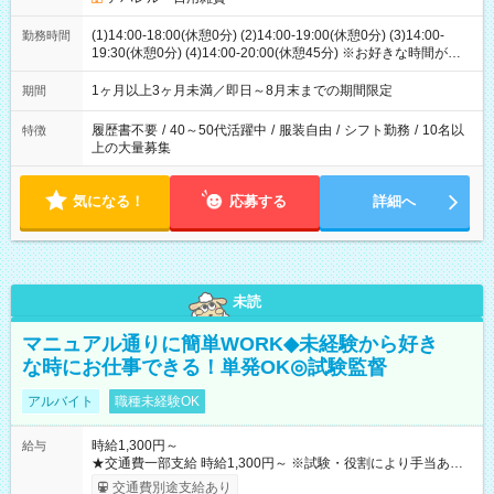
(1)14:00-18:00(休憩0分) (2)14:00-19:00(休憩0分) (3)14:00-
勤務時間
19:30(休憩0分) (4)14:00-20:00(休憩45分) ※お好きな時間が選べ
ます
1ヶ月以上3ヶ月未満／即日～8月末までの期間限定
期間
履歴書不要
/
40～50代活躍中
/
服装自由
/
シフト勤務
/
10名以
特徴
上の大量募集
気になる！
応募する
詳細へ
未読
マニュアル通りに簡単WORK◆未経験から好き
な時にお仕事できる！単発OK◎試験監督
アルバイト
職種未経験OK
時給1,300円～
給与
★交通費一部支給 時給1,300円～ ※試験・役割により手当あり
※勤務回数により昇給あり 【即給（前払い）オプションあ
交通費別途支給あり