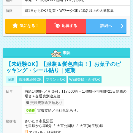
単発・1日のみOK / 短期（1ヶ月以内）
期間
週1日からOK / 副業・WワークOK / 10名以上の大量募集
特徴
気になる！
応募する
詳細へ
未読
【未経験OK】【服装＆髪色自由！】お菓子のピ
ッキング・シール貼り｜短期
派遣
職種未経験OK
ブランクOK
WEB登録・面接OK
時給1400円／月収例：117,600円＝1,400円×4時間×21日勤務の
給与
場合＋交通費別途支給
交通費別途支給あり
実費支給／当社規定あり。
交通費
さいたま市見沼区
勤務地
七里駅から車6分
/
大宮公園駅
/
大宮(埼玉県)駅
アパレル・日用雑貨