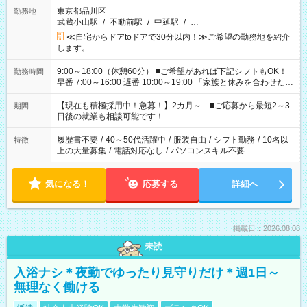
東京都品川区
勤務地
武蔵小山駅
/
不動前駅
/
中延駅
/
…
≪自宅からドアtoドアで30分以内！≫ご希望の勤務地を紹介
します。
9:00～18:00（休憩60分） ■ご希望があれば下記シフトもOK！
勤務時間
早番 7:00～16:00 遅番 10:00～19:00 「家族と休みを合わせた
い」 「余裕を持って夕飯の準備がしたい」 「できれば残業はし
たくない」 など、ご希望を教えてくださいね。 ※Wワーク希望
【現在も積極採用中！急募！】2カ月～ ■ご応募から最短2～3
期間
の方へ 今ご覧のお仕事で希望する勤務時間と、もう1つのお仕事
日後の就業も相談可能です！
の勤務時間。 合計で週40時間を超える場合は応募できません。
履歴書不要
/
40～50代活躍中
/
服装自由
/
シフト勤務
/
10名以
特徴
上の大量募集
/
電話対応なし
/
パソコンスキル不要
気になる！
応募する
詳細へ
掲載日：2026.08.08
未読
入浴ナシ＊夜勤でゆったり見守りだけ＊週1日～
無理なく働ける