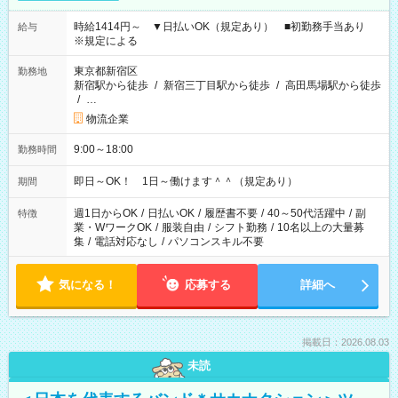
時給1414円～ ▼日払いOK（規定あり） ■初勤務手当あり
給与
※規定による
東京都新宿区
勤務地
新宿駅から徒歩
/
新宿三丁目駅から徒歩
/
高田馬場駅から徒歩
/
…
物流企業
9:00～18:00
勤務時間
即日～OK！ 1日～働けます＾＾（規定あり）
期間
週1日からOK
/
日払いOK
/
履歴書不要
/
40～50代活躍中
/
副
特徴
業・WワークOK
/
服装自由
/
シフト勤務
/
10名以上の大量募
集
/
電話対応なし
/
パソコンスキル不要
気になる！
応募する
詳細へ
掲載日：2026.08.03
未読