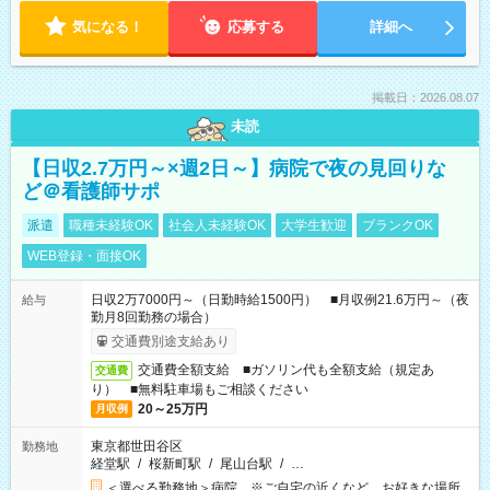
気になる！
応募する
詳細へ
掲載日：2026.08.07
未読
【日収2.7万円～×週2日～】病院で夜の見回りな
ど＠看護師サポ
派遣
職種未経験OK
社会人未経験OK
大学生歓迎
ブランクOK
WEB登録・面接OK
日収2万7000円～（日勤時給1500円） ■月収例21.6万円～（夜
給与
勤月8回勤務の場合）
交通費別途支給あり
交通費全額支給 ■ガソリン代も全額支給（規定あ
交通費
り） ■無料駐車場もご相談ください
20～25万円
月収例
東京都世田谷区
勤務地
経堂駅
/
桜新町駅
/
尾山台駅
/
…
＜選べる勤務地＞病院 ※ご自宅の近くなど、お好きな場所