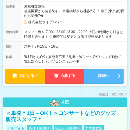
東京都文京区
勤務地
後楽園駅から徒歩5分
/
水道橋駅から徒歩5分
/
春日(東京都)駅
から徒歩7分
株式会社ライブパワー
＜シフト例＞ 7:00～23:00 13:30～22:00 上記の時間から好きな
勤務時間
時間を選べます！ ※時間は変更となる可能性があります
急募！8月15日・16日
期間
週1日からOK
/
履歴書不要
/
副業・WワークOK
/
シフト勤務
/
特徴
電話対応なし
/
パソコンスキル不要
気になる！
応募する
詳細へ
掲載日：2026.08.07
未読
＜単発＊1日～OK！＞コンサートなどのグッズ
販売スタッフ＊
アルバイト
職種未経験OK
社会人未経験OK
大学生歓迎