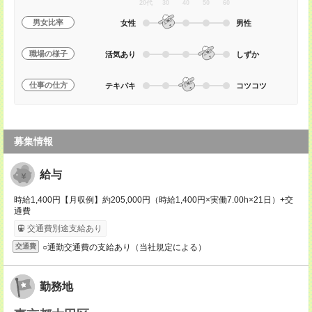
20代
30
40
50
60
男女比率
女性
男性
職場の様子
活気あり
しずか
仕事の仕方
テキパキ
コツコツ
募集情報
給与
時給1,400円【月収例】約205,000円（時給1,400円×実働7.00h×21日）+交
通費
交通費別途支給あり
○通勤交通費の支給あり（当社規定による）
交通費
勤務地