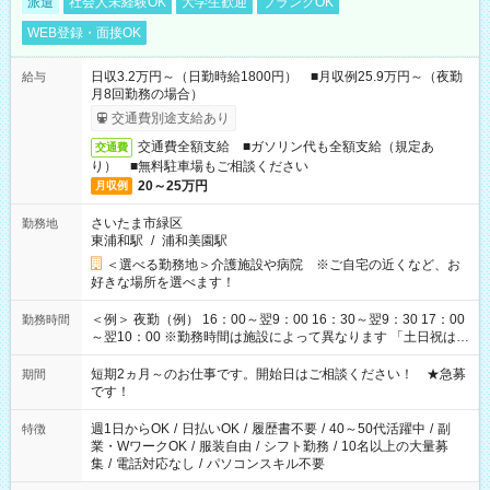
派遣
社会人未経験OK
大学生歓迎
ブランクOK
WEB登録・面接OK
日収3.2万円～（日勤時給1800円） ■月収例25.9万円～（夜勤
給与
月8回勤務の場合）
交通費別途支給あり
交通費全額支給 ■ガソリン代も全額支給（規定あ
交通費
り） ■無料駐車場もご相談ください
20～25万円
月収例
さいたま市緑区
勤務地
東浦和駅
/
浦和美園駅
＜選べる勤務地＞介護施設や病院 ※ご自宅の近くなど、お
好きな場所を選べます！
＜例＞ 夜勤（例） 16：00～翌9：00 16：30～翌9：30 17：00
勤務時間
～翌10：00 ※勤務時間は施設によって異なります 「土日祝は休
みたい」 「しっかり稼ぎたい」 「もう少し遅い時間から始めた
い」など ご希望にあったお仕事をご案内いたします。 ※未経験
短期2ヵ月～のお仕事です。開始日はご相談ください！ ★急募
期間
の方の場合は1～2ヶ月間は日中での仕事を経験いただき、 お
です！
仕事に慣れてからの夜勤になります。 ★家庭の都合でお休みが
必要な場合も遠慮なくご相談ください。
週1日からOK
/
日払いOK
/
履歴書不要
/
40～50代活躍中
/
副
特徴
業・WワークOK
/
服装自由
/
シフト勤務
/
10名以上の大量募
集
/
電話対応なし
/
パソコンスキル不要