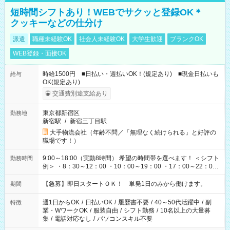
短時間シフトあり！WEBでサクッと登録OK＊
クッキーなどの仕分け
派遣
職種未経験OK
社会人未経験OK
大学生歓迎
ブランクOK
WEB登録・面接OK
時給1500円 ■日払い・週払いOK！(規定あり) ■現金日払いも
給与
OK(規定あり)
交通費別途支給あり
東京都新宿区
勤務地
新宿駅
/
新宿三丁目駅
大手物流会社（年齢不問／「無理なく続けられる」と好評の
職場です！）
9:00～18:00（実動8時間） 希望の時間帯を選べます！ ＜シフト
勤務時間
例＞ ・8：30～12：00 ・10：00～19：00 ・17：00～22：00
・13：00～22：00 ・22：00～翌6：00 など
【急募】即日スタートＯＫ！ 単発1日のみから働けます。
期間
週1日からOK
/
日払いOK
/
履歴書不要
/
40～50代活躍中
/
副
特徴
業・WワークOK
/
服装自由
/
シフト勤務
/
10名以上の大量募
集
/
電話対応なし
/
パソコンスキル不要