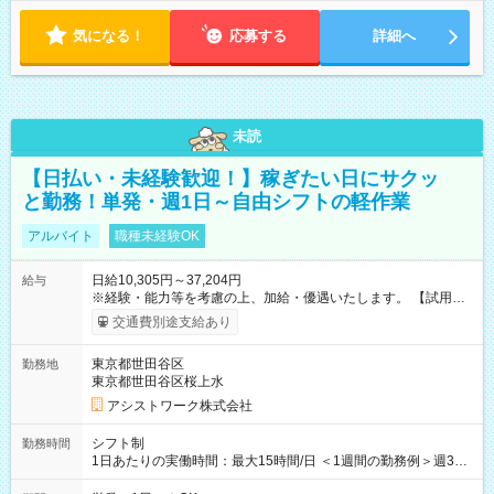
気になる！
応募する
詳細へ
未読
【日払い・未経験歓迎！】稼ぎたい日にサクッ
と勤務！単発・週1日～自由シフトの軽作業
アルバイト
職種未経験OK
日給10,305円～37,204円
給与
※経験・能力等を考慮の上、加給・優遇いたします。 【試用期
間】試用期間なし
交通費別途支給あり
東京都世田谷区
勤務地
東京都世田谷区桜上水
アシストワーク株式会社
シフト制
勤務時間
1日あたりの実働時間：最大15時間/日 ＜1週間の勤務例＞週3回
勤務 勤務：月・水・金 休み：火・木・土・日 好きな時にお仕事