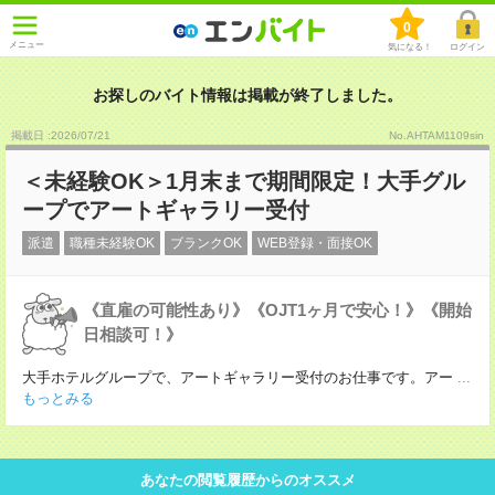
0
メニュー
気になる！
ログイン
お探しのバイト情報は掲載が終了しました。
掲載日 :2026
/
07
/
21
No.AHTAM1109sin
＜未経験OK＞1月末まで期間限定！大手グル
ープでアートギャラリー受付
派遣
職種未経験OK
ブランクOK
WEB登録・面接OK
《直雇の可能性あり》《OJT1ヶ月で安心！》《開始
日相談可！》
大手ホテルグループで、アートギャラリー受付のお仕事です。アー
...
もっとみる
あなたの閲覧履歴からのオススメ