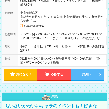
時給1328円 ●昇給あり ●日払い制 ●前払い制度あり（稼働分・
給与
最大90%）
東京都新宿区
勤務地
京成大久保駅から徒歩
/
大久保(東京都)駅から徒歩
/
新宿駅か
ら徒歩
/
…
都内の駐禁対策
＜シフト例＞ 09:00～17:00 13:00～22:00 17:00～22:00 19:00
勤務時間
～23:00 22:00～06:00 など ※「昼間だけ」「夜勤だけ」など
の希望OK
単発1日・週1日からOK ●即日勤務OK！ ●春/夏/冬休み期間限
期間
定OK！
週1日からOK
/
日払いOK
/
履歴書不要
/
40～50代活躍中
/
副
特徴
業・WワークOK
/
シフト勤務
気になる！
応募する
詳細へ
未読
ちいさいかわいいキャラのイベントも！好きな