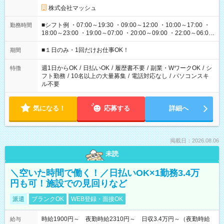
株式会社マッシュ
■シフト例 ・07:00～19:30 ・09:00～12:00 ・10:00～17:00 ・
勤務時間
18:00～23:00 ・19:00～07:00 ・20:00～09:00 ・22:00～06:00
etc ★最短で3時間で5,120円のお仕事から 15時間で2万円近く稼
げるお仕事も！ ご希望のお時間に合わせてご紹介！ ※シフトは
■１日のみ・1回だけお仕事OK！
期間
現場によって異なります。 ※勿論、休憩時間はあるのでご安心
ください！
週1日からOK
/
日払いOK
/
履歴書不要
/
副業・WワークOK
/
シ
特徴
フト勤務
/
10名以上の大量募集
/
電話対応なし
/
パソコンスキ
ル不要
気になる！
応募する
詳細へ
掲載日：2026.08.06
未読
＼空いた時間で働く！／日払いOK×1勤務3.4万
円も可！施設での見回りなど
派遣
ブランクOK
WEB登録・面接OK
時給1900円～ 夜勤時給2310円～ 日収3.4万円～（夜勤時給
給与