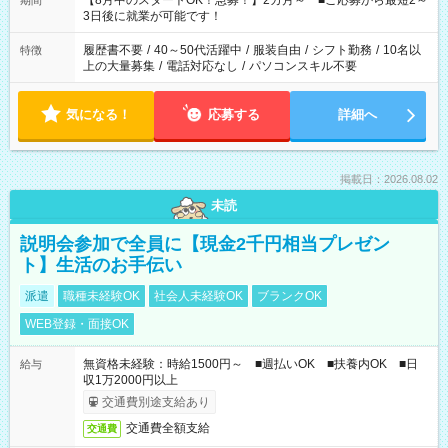
【8月中のスタートOK！急募！】2カ月～ ■ご応募から最短2～
期間
ね。 ※Wワーク希望の方へ 今ご覧のお仕事で希望する勤務時間
3日後に就業が可能です！
と、もう1つのお仕事の勤務時間。 合計で週40時間を超える場
合は応募できません。
履歴書不要
/
40～50代活躍中
/
服装自由
/
シフト勤務
/
10名以
特徴
上の大量募集
/
電話対応なし
/
パソコンスキル不要
気になる！
応募する
詳細へ
掲載日：2026.08.02
未読
説明会参加で全員に【現金2千円相当プレゼン
ト】生活のお手伝い
派遣
職種未経験OK
社会人未経験OK
ブランクOK
WEB登録・面接OK
無資格未経験：時給1500円～ ■週払いOK ■扶養内OK ■日
給与
収1万2000円以上
交通費別途支給あり
交通費全額支給
交通費