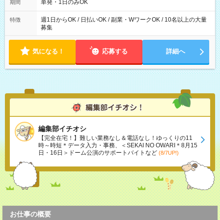
可能です！ ※1日あたりの最大実働時間は日勤、夜勤共に勤務し
単発・1日のみOK
期間
た時間になります。
週1日からOK / 日払いOK / 副業・WワークOK / 10名以上の大量
特徴
募集
気になる！
応募する
詳細へ
編集部イチオシ
【完全在宅！】難しい業務なし＆電話なし！ゆっくりの11
時～時短＊データ入力・事務、＜SEKAI NO OWARI＊8月15
日・16日＞ドーム公演のサポートバイトなど
(8/7UP!)
お仕事の概要