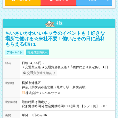
未読
ちいさいかわいいキャラのイベントも！好きな
場所で働ける☆来社不要！働いたその日に給料
もらえる◎/T1
アルバイト
職種未経験OK
日給13,000円～
給与
＋交通費支給 ★交通費全額支給！ ┗案件により規定あり ★日払
いOK！（規定あり） ┗働いたその日に現金GET♪ お仕事後はコ
交通費別途支給あり
ンビニATMから 日払い分を引き落とせます！ 【試用期間】試
用期間なし
横浜市港北区
勤務地
神奈川県横浜市港北区（最寄り駅：新横浜駅）
株式会社ワンベルウッズ
勤務時間は指定なし
勤務時間
変形労働時間制 想定労働時間160時間/月 【シフト例】 ・8：00
～21：00
単発・1日のみOK
期間