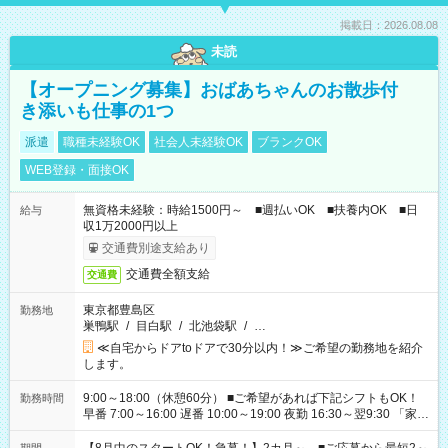
掲載日：2026.08.08
未読
【オープニング募集】おばあちゃんのお散歩付
き添いも仕事の1つ
派遣
職種未経験OK
社会人未経験OK
ブランクOK
WEB登録・面接OK
無資格未経験：時給1500円～ ■週払いOK ■扶養内OK ■日
給与
収1万2000円以上
交通費別途支給あり
交通費全額支給
交通費
東京都豊島区
勤務地
巣鴨駅
/
目白駅
/
北池袋駅
/
…
≪自宅からドアtoドアで30分以内！≫ご希望の勤務地を紹介
します。
9:00～18:00（休憩60分） ■ご希望があれば下記シフトもOK！
勤務時間
早番 7:00～16:00 遅番 10:00～19:00 夜勤 16:30～翌9:30 「家族
と休みを合わせたい」 「余裕を持って夕飯の準備がしたい」
「できれば残業はしたくない」 など、ご希望を教えてください