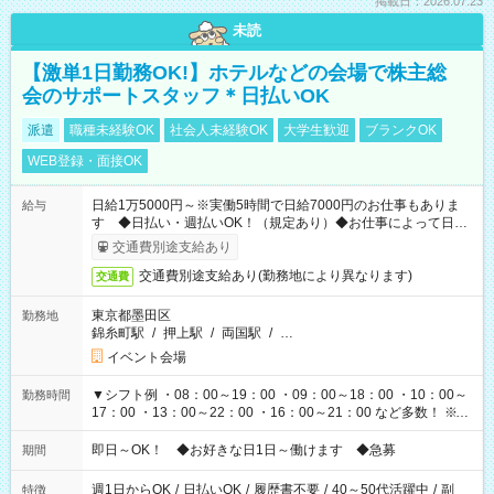
掲載日：2026.07.23
未読
【激単1日勤務OK!】ホテルなどの会場で株主総
会のサポートスタッフ＊日払いOK
派遣
職種未経験OK
社会人未経験OK
大学生歓迎
ブランクOK
WEB登録・面接OK
日給1万5000円～※実働5時間で日給7000円のお仕事もありま
給与
す ◆日払い・週払いOK！（規定あり）◆お仕事によって日給
も異なります
交通費別途支給あり
交通費別途支給あり(勤務地により異なります)
交通費
東京都墨田区
勤務地
錦糸町駅
/
押上駅
/
両国駅
/
…
イベント会場
▼シフト例 ・08：00～19：00 ・09：00～18：00 ・10：00～
勤務時間
17：00 ・13：00～22：00 ・16：00～21：00 など多数！ ※お
仕事により勤務時間が異なります
即日～OK！ ◆お好きな日1日～働けます ◆急募
期間
週1日からOK
/
日払いOK
/
履歴書不要
/
40～50代活躍中
/
副
特徴