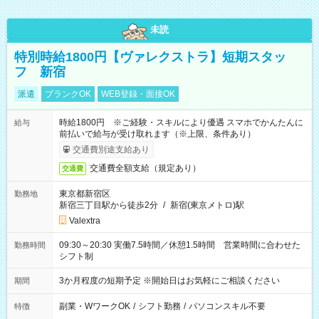
未読
特別時給1800円【ヴァレクストラ】短期スタッ
フ 新宿
派遣
ブランクOK
WEB登録・面接OK
時給1800円 ※ご経験・スキルにより優遇 スマホでかんたんに
給与
前払いで給与が受け取れます（※上限、条件あり）
交通費別途支給あり
交通費全額支給（規定あり）
交通費
東京都新宿区
勤務地
新宿三丁目駅から徒歩2分
/
新宿(東京メトロ)駅
Valextra
09:30～20:30 実働7.5時間／休憩1.5時間 営業時間に合わせた
勤務時間
シフト制
3か月程度の短期予定 ※開始日はお気軽にご相談ください
期間
副業・WワークOK
/
シフト勤務
/
パソコンスキル不要
特徴