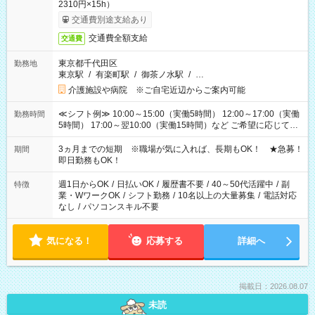
2310円×15h）
交通費別途支給あり
交通費全額支給
交通費
東京都千代田区
勤務地
東京駅
/
有楽町駅
/
御茶ノ水駅
/
…
介護施設や病院 ※ご自宅近辺からご案内可能
≪シフト例≫ 10:00～15:00（実働5時間） 12:00～17:00（実働
勤務時間
5時間） 17:00～翌10:00（実働15時間）など ご希望に応じて、
働く時間は調整できます！ お気軽に担当へ相談ください！
3ヵ月までの短期 ※職場が気に入れば、長期もOK！ ★急募！
期間
即日勤務もOK！
週1日からOK
/
日払いOK
/
履歴書不要
/
40～50代活躍中
/
副
特徴
業・WワークOK
/
シフト勤務
/
10名以上の大量募集
/
電話対応
なし
/
パソコンスキル不要
気になる！
応募する
詳細へ
掲載日：2026.08.07
未読