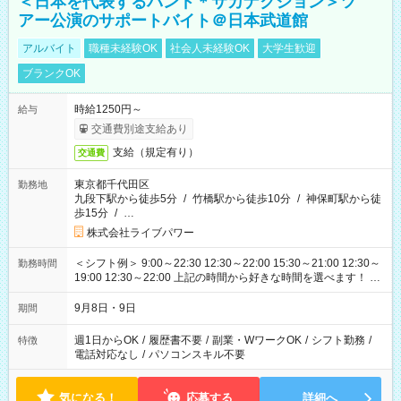
＜日本を代表するバンド＊サカナクション＞ツ
アー公演のサポートバイト＠日本武道館
アルバイト
職種未経験OK
社会人未経験OK
大学生歓迎
ブランクOK
時給1250円～
給与
交通費別途支給あり
支給（規定有り）
交通費
東京都千代田区
勤務地
九段下駅から徒歩5分
/
竹橋駅から徒歩10分
/
神保町駅から徒
歩15分
/
…
株式会社ライブパワー
＜シフト例＞ 9:00～22:30 12:30～22:00 15:30～21:00 12:30～
勤務時間
19:00 12:30～22:00 上記の時間から好きな時間を選べます！ ※
時間は変更となる可能性があります
9月8日・9日
期間
週1日からOK
/
履歴書不要
/
副業・WワークOK
/
シフト勤務
/
特徴
電話対応なし
/
パソコンスキル不要
気になる！
応募する
詳細へ