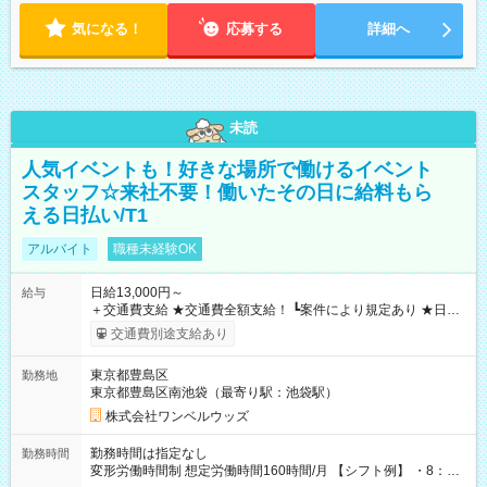
気になる！
応募する
詳細へ
未読
人気イベントも！好きな場所で働けるイベント
スタッフ☆来社不要！働いたその日に給料もら
える日払い/T1
アルバイト
職種未経験OK
日給13,000円～
給与
＋交通費支給 ★交通費全額支給！ ┗案件により規定あり ★日払
いOK！（規定あり） ┗働いたその日に現金GET♪ お仕事後はコ
交通費別途支給あり
ンビニATMから 日払い分を引き落とせます！ 【試用期間】試
用期間なし
東京都豊島区
勤務地
東京都豊島区南池袋（最寄り駅：池袋駅）
株式会社ワンベルウッズ
勤務時間は指定なし
勤務時間
変形労働時間制 想定労働時間160時間/月 【シフト例】 ・8：00