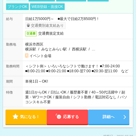
ブランクOK
WEB登録・面接OK
日給1万5000円～ ■最大で日給2万8500円！
給与
交通費別途支給あり
交通費規定支給
交通費
横浜市西区
勤務地
横浜駅
/
みなとみらい駅
/
西横浜駅
/
…
イベント会場
＜シフト例＞ いろいろなシフトで働けます！ ■7:00-24:00
勤務時間
■8:00-21:00 ■9:00-21:00 ■18:00-翌7:00 ■20:30-翌11:00 など
単発1日～OK!
期間
週1日からOK
/
日払いOK
/
履歴書不要
/
40～50代活躍中
/
副
特徴
業・WワークOK
/
服装自由
/
シフト勤務
/
電話対応なし
/
パソ
コンスキル不要
気になる！
応募する
詳細へ