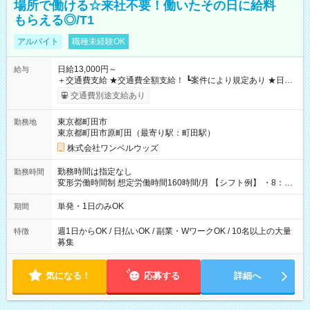
場所で働ける☆来社不要！働いたその日に給料
もらえる◎/T1
アルバイト
職種未経験OK
日給13,000円～
給与
＋交通費支給 ★交通費全額支給！ ┗案件により規定あり ★日払
いOK！（規定あり） ┗働いたその日に現金GET♪ お仕事後はコ
交通費別途支給あり
ンビニATMから 日払い分を引き落とせます！ 【試用期間】試
用期間なし
東京都町田市
勤務地
東京都町田市原町田（最寄り駅：町田駅）
株式会社ワンベルウッズ
勤務時間は指定なし
勤務時間
変形労働時間制 想定労働時間160時間/月 【シフト例】 ・8：00
～21：00
単発・1日のみOK
期間
週1日からOK / 日払いOK / 副業・WワークOK / 10名以上の大量
特徴
募集
気になる！
応募する
詳細へ