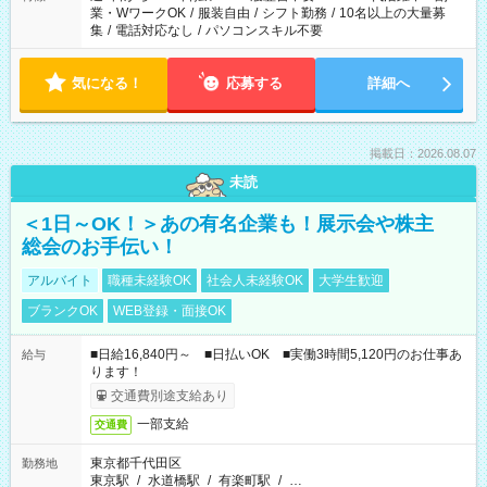
業・WワークOK
/
服装自由
/
シフト勤務
/
10名以上の大量募
集
/
電話対応なし
/
パソコンスキル不要
気になる！
応募する
詳細へ
掲載日：2026.08.07
未読
＜1日～OK！＞あの有名企業も！展示会や株主
総会のお手伝い！
アルバイト
職種未経験OK
社会人未経験OK
大学生歓迎
ブランクOK
WEB登録・面接OK
■日給16,840円～ ■日払いOK ■実働3時間5,120円のお仕事あ
給与
ります！
交通費別途支給あり
一部支給
交通費
東京都千代田区
勤務地
東京駅
/
水道橋駅
/
有楽町駅
/
…