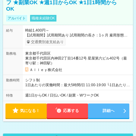
フ ★副業OK ★週1日からOK ★1日1時間から
OK
アルバイト
職種未経験OK
時給1,400円～
給与
【試用期間】試用期間あり 試用期間の長さ：1ヶ月 雇用形態、
給与は本採用時と同じです。
交通費別途支給あり
東京都千代田区
勤務地
東京都千代田区内神田2丁目14番12号 星屋第六ビル402号（最
寄り駅：神田駅）
Ａｌｌｅｙ株式会社
シフト制
勤務時間
1日あたりの実働時間：最大5時間/日 11:00-19:00 └1日あたりの
実働時間：1-5時間 └上記の時間帯内であれば、いつでも勤務可
能！ └平日・土曜日の中で、お好きな曜日でご勤務いただけま
週1日からOK / 日払いOK / 副業・WワークOK
特徴
す！ 【シフト例】 ・11:00～14:00 ・16:30～19:00 ・13:00～
18:00 などのように、自由な働き方が可能なお仕事です！
気になる！
応募する
詳細へ