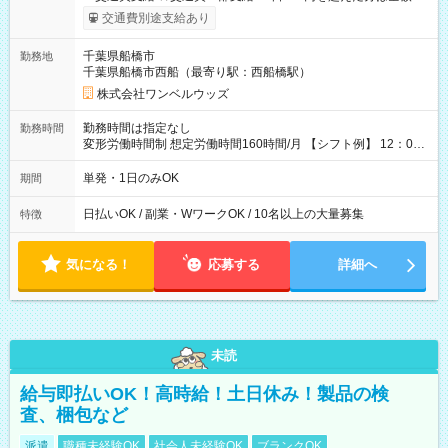
給！ ※往復500円以内の方は自己負担となります ★日払いOK！
交通費別途支給あり
（規定あり） ┗働いたその日に現金GET♪ お仕事後はコンビニ
ATMから 日払い分を引き落とせます！ 【試用期間】試用期間
千葉県船橋市
勤務地
なし
千葉県船橋市西船（最寄り駅：西船橋駅）
株式会社ワンベルウッズ
勤務時間は指定なし
勤務時間
変形労働時間制 想定労働時間160時間/月 【シフト例】 12：00
～22：00
単発・1日のみOK
期間
日払いOK / 副業・WワークOK / 10名以上の大量募集
特徴
気になる！
応募する
詳細へ
未読
給与即払いOK！高時給！土日休み！製品の検
査、梱包など
派遣
職種未経験OK
社会人未経験OK
ブランクOK