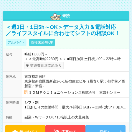
未読
＜週3日・1日5h～OK＞データ入力＆電話対応
／ライフスタイルに合わせてシフトの相談OK！
アルバイト
職種未経験OK
時給1,880円～
給与
＜＜ 最高時給2280円 ＞＞ ■曜日加算 土日祝／09～22時→時給
＋400円 ■時間加算 月曜／09～12時→時給＋200円 月曜／17～
交通費別途支給あり
22時→時給＋200円 金曜／17～22時→時給＋400円 ■導入研
修・OJT研修時： 時給1780円（各加算給無）
東京都新宿区
勤務地
━━━━━━━━━━━━━━━ ■月収例 ◎ロングシフト（週3日×実7h） [1]
東京都新宿区西新宿2-6-1新宿住友ビル（最寄り駅：都庁前／西
金曜日収：15160円×4日＝60640円 [2]土曜日収：15960円×5日
新宿／新宿）
＝79800円 [3]日曜日収：15960円×5日＝79800円 [1]＋[2]＋[3]＝
月収22万240円 ◎ショートシフト（週3日×実5h） [1]月曜日収：
ＳＯＭＰＯコミュニケーションズ株式会社 東京センター
10400円×4日＝41600円 [2]金曜日収：11400円×4日＝45600円
[3]土曜日収：11400円×5日＝57000円 [1]＋[2]＋[3]＝月収14万
シフト制
勤務時間
4200円 【試用期間】試用期間あり 試用期間の長さ：3ヶ月 ※ 雇
1日あたりの実働時間：最大7時間/日 [A]17～22時 (実5h) [B]14～
用形態と給与に、本採用時と異なる部分があります。 雇用形
22時 (実7h/休1h） ★週3～5日※土or日必須 ◎休日：平日メイン
態：本採用時と同じです。 給与：時給 1,780円以上 ※各加算給
※[B]OJT終了後要相談 ◎下記選択制 （1）曜日固定 週3～・土or
副業・WワークOK / 10名以上の大量募集
特徴
無
日必須 （2）月間シフト※規定 1ヶ月毎のシフト制 ※デビュー後
選択可 ▶ご確認 祝日/GW/年末年始等も シフト通りの出勤が必要
です