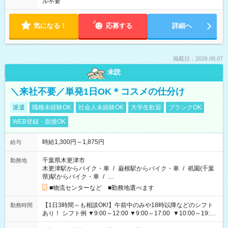
ル不要
気になる！
応募する
詳細へ
掲載日：2026.08.07
未読
＼来社不要／単発1日OK＊コスメの仕分け
派遣
職種未経験OK
社会人未経験OK
大学生歓迎
ブランクOK
WEB登録・面接OK
時給1,300円～1,875円
給与
千葉県木更津市
勤務地
木更津駅からバイク・車
/
巌根駅からバイク・車
/
祇園(千葉
県)駅からバイク・車
/
…
■物流センターなど ■勤務地選べます
【1日3時間～も相談OK!】午前中のみや18時以降などのシフト
勤務時間
あり！ シフト例 ▼9:00～12:00 ▼9:00～17:00 ▼10:00～19:00
▼18:00～21:00