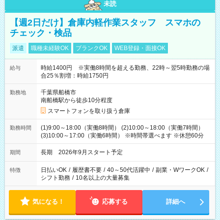
未読
【週2日だけ】倉庫内軽作業スタッフ スマホの
チェック・検品
派遣
職種未経験OK
ブランクOK
WEB登録・面接OK
時給1400円 ※実働8時間を超える勤務、22時～翌5時勤務の場
給与
合25％割増：時給1750円
千葉県船橋市
勤務地
南船橋駅から徒歩10分程度
スマートフォンを取り扱う倉庫
(1)9:00～18:00（実働8時間） (2)10:00～18:00（実働7時間）
勤務時間
(3)10:00～17:00（実働6時間） ※時間帯選べます ※休憩60分
長期 2026年9月スタート予定
期間
日払いOK
/
履歴書不要
/
40～50代活躍中
/
副業・WワークOK
/
特徴
シフト勤務
/
10名以上の大量募集
気になる！
応募する
詳細へ