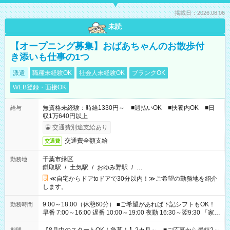
掲載日：2026.08.06
未読
【オープニング募集】おばあちゃんのお散歩付
き添いも仕事の1つ
派遣
職種未経験OK
社会人未経験OK
ブランクOK
WEB登録・面接OK
無資格未経験：時給1330円～ ■週払いOK ■扶養内OK ■日
給与
収1万640円以上
交通費別途支給あり
交通費全額支給
交通費
千葉市緑区
勤務地
鎌取駅
/
土気駅
/
おゆみ野駅
/
…
≪自宅からドアtoドアで30分以内！≫ご希望の勤務地を紹介
します。
9:00～18:00（休憩60分） ■ご希望があれば下記シフトもOK！
勤務時間
早番 7:00～16:00 遅番 10:00～19:00 夜勤 16:30～翌9:30 「家族
と休みを合わせたい」 「余裕を持って夕飯の準備がしたい」
「できれば残業はしたくない」 など、ご希望を教えてください