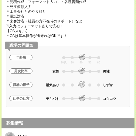
＊見積作成（フォーマット入力）・各種書類作成
＊発注依頼入力
＊工事会社とのやり取り
＊電話対応
＊来客対応（社員の方不在時のサポート）など
※入力はフォーマットありで安心！
【OAスキル】
＊OAは基本操作が出来ればOKです！
職場の雰囲気
年齢層
20代
30
40
50
60
男女比率
女性
男性
職場の様子
活気あり
しずか
仕事の仕方
テキパキ
コツコツ
募集情報