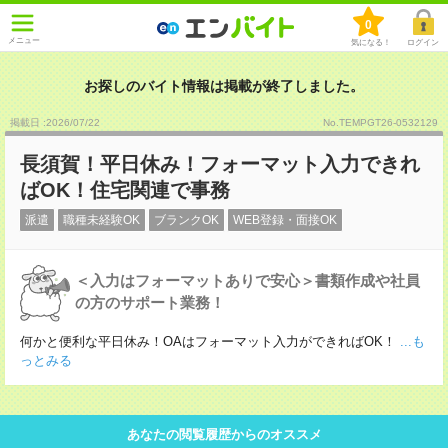
0
メニュー
気になる！
ログイン
お探しのバイト情報は掲載が終了しました。
掲載日 :2026
/
07
/
22
No.TEMPGT26-0532129
長須賀！平日休み！フォーマット入力できれ
ばOK！住宅関連で事務
派遣
職種未経験OK
ブランクOK
WEB登録・面接OK
＜入力はフォーマットありで安心＞書類作成や社員
の方のサポート業務！
何かと便利な平日休み！OAはフォーマット入力ができればOK！
...も
っとみる
あなたの閲覧履歴からのオススメ