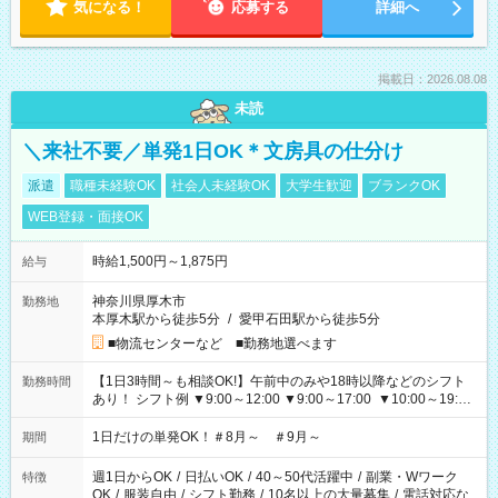
気になる！
応募する
詳細へ
掲載日：2026.08.08
未読
＼来社不要／単発1日OK＊文房具の仕分け
派遣
職種未経験OK
社会人未経験OK
大学生歓迎
ブランクOK
WEB登録・面接OK
時給1,500円～1,875円
給与
神奈川県厚木市
勤務地
本厚木駅から徒歩5分
/
愛甲石田駅から徒歩5分
■物流センターなど ■勤務地選べます
【1日3時間～も相談OK!】午前中のみや18時以降などのシフト
勤務時間
あり！ シフト例 ▼9:00～12:00 ▼9:00～17:00 ▼10:00～19:00
▼18:00～21:00
1日だけの単発OK！＃8月～ ＃9月～
期間
週1日からOK
/
日払いOK
/
40～50代活躍中
/
副業・Wワーク
特徴
OK
/
服装自由
/
シフト勤務
/
10名以上の大量募集
/
電話対応な