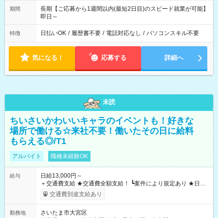
長期【ご応募から1週間以内(最短2日目)のスピード就業が可能】
期間
即日～
日払いOK
/
履歴書不要
/
電話対応なし
/
パソコンスキル不要
特徴
気になる！
応募する
詳細へ
未読
ちいさいかわいいキャラのイベントも！好きな
場所で働ける☆来社不要！働いたその日に給料
もらえる◎/T1
アルバイト
職種未経験OK
日給13,000円～
給与
＋交通費支給 ★交通費全額支給！ ┗案件により規定あり ★日払
いOK！（規定あり） ┗働いたその日に現金GET♪ お仕事後はコ
交通費別途支給あり
ンビニATMから 日払い分を引き落とせます！ 【試用期間】試
用期間なし
さいたま市大宮区
勤務地