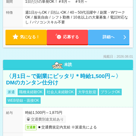
1日だけの単発OK！＃8月～ ＃9月～
期間
週1日からOK
/
日払いOK
/
40～50代活躍中
/
副業・Wワーク
特徴
OK
/
服装自由
/
シフト勤務
/
10名以上の大量募集
/
電話対応な
し
/
パソコンスキル不要
気になる！
応募する
詳細へ
掲載日：2026.08.01
未読
〈月1日～で副業にピッタリ＊時給1,500円～〉
DMのカンタン仕分け
派遣
職種未経験OK
社会人未経験OK
大学生歓迎
ブランクOK
WEB登録・面接OK
時給1,500円～1,875円
給与
交通費別途支給あり
■ 交通費規定内支給 ※派遣先による
交通費