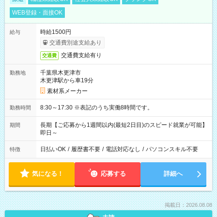
WEB登録・面接OK
時給1500円
給与
交通費別途支給あり
交通費支給有り
交通費
千葉県木更津市
勤務地
木更津駅から車19分
素材系メーカー
8:30～17:30 ※表記のうち実働8時間です。
勤務時間
長期【ご応募から1週間以内(最短2日目)のスピード就業が可能】
期間
即日～
日払いOK
/
履歴書不要
/
電話対応なし
/
パソコンスキル不要
特徴
気になる！
応募する
詳細へ
掲載日：2026.08.08