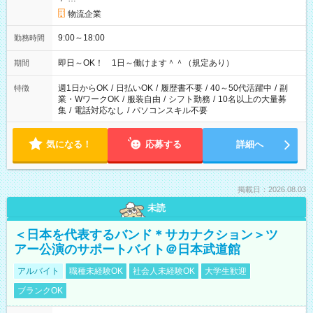
物流企業
9:00～18:00
勤務時間
即日～OK！ 1日～働けます＾＾（規定あり）
期間
週1日からOK
/
日払いOK
/
履歴書不要
/
40～50代活躍中
/
副
特徴
業・WワークOK
/
服装自由
/
シフト勤務
/
10名以上の大量募
集
/
電話対応なし
/
パソコンスキル不要
気になる！
応募する
詳細へ
掲載日：2026.08.03
未読
＜日本を代表するバンド＊サカナクション＞ツ
アー公演のサポートバイト＠日本武道館
アルバイト
職種未経験OK
社会人未経験OK
大学生歓迎
ブランクOK