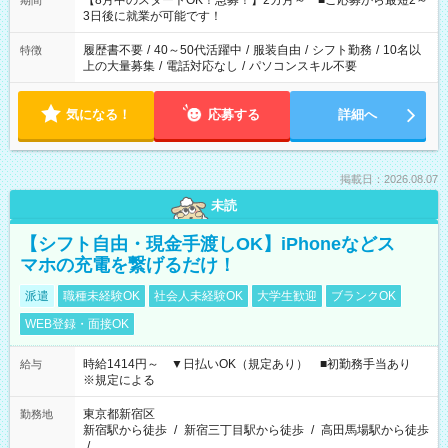
【8月中のスタートOK！急募！】2カ月～ ■ご応募から最短2～
期間
ね。 ※Wワーク希望の方へ 今ご覧のお仕事で希望する勤務時間
3日後に就業が可能です！
と、もう1つのお仕事の勤務時間。 合計で週40時間を超える場
合は応募できません。
履歴書不要
/
40～50代活躍中
/
服装自由
/
シフト勤務
/
10名以
特徴
上の大量募集
/
電話対応なし
/
パソコンスキル不要
気になる！
応募する
詳細へ
掲載日：2026.08.07
未読
【シフト自由・現金手渡しOK】iPhoneなどス
マホの充電を繋げるだけ！
派遣
職種未経験OK
社会人未経験OK
大学生歓迎
ブランクOK
WEB登録・面接OK
時給1414円～ ▼日払いOK（規定あり） ■初勤務手当あり
給与
※規定による
東京都新宿区
勤務地
新宿駅から徒歩
/
新宿三丁目駅から徒歩
/
高田馬場駅から徒歩
/
…