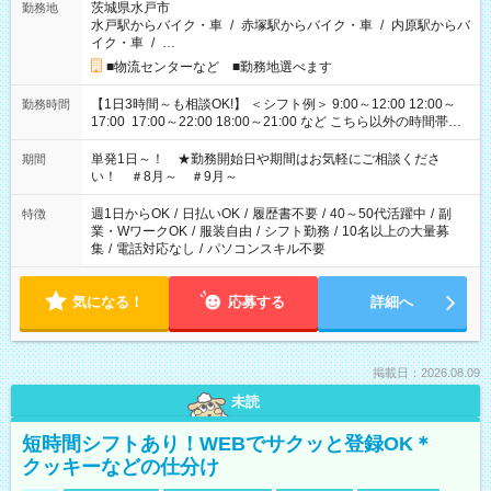
茨城県水戸市
勤務地
水戸駅からバイク・車
/
赤塚駅からバイク・車
/
内原駅からバ
イク・車
/
…
■物流センターなど ■勤務地選べます
【1日3時間～も相談OK!】 ＜シフト例＞ 9:00～12:00 12:00～
勤務時間
17:00 17:00～22:00 18:00～21:00 など こちら以外の時間帯も
お気軽にご相談ください！
単発1日～！ ★勤務開始日や期間はお気軽にご相談くださ
期間
い！ ＃8月～ ＃9月～
週1日からOK
/
日払いOK
/
履歴書不要
/
40～50代活躍中
/
副
特徴
業・WワークOK
/
服装自由
/
シフト勤務
/
10名以上の大量募
集
/
電話対応なし
/
パソコンスキル不要
気になる！
応募する
詳細へ
掲載日：2026.08.09
未読
短時間シフトあり！WEBでサクッと登録OK＊
クッキーなどの仕分け