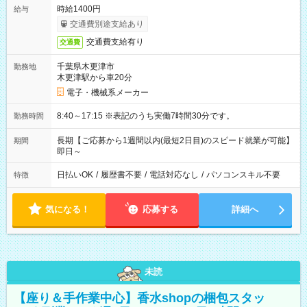
時給1400円
給与
交通費別途支給あり
交通費支給有り
交通費
千葉県木更津市
勤務地
木更津駅から車20分
電子・機械系メーカー
8:40～17:15 ※表記のうち実働7時間30分です。
勤務時間
長期【ご応募から1週間以内(最短2日目)のスピード就業が可能】
期間
即日～
日払いOK
/
履歴書不要
/
電話対応なし
/
パソコンスキル不要
特徴
気になる！
応募する
詳細へ
未読
【座り＆手作業中心】香水shopの梱包スタッ