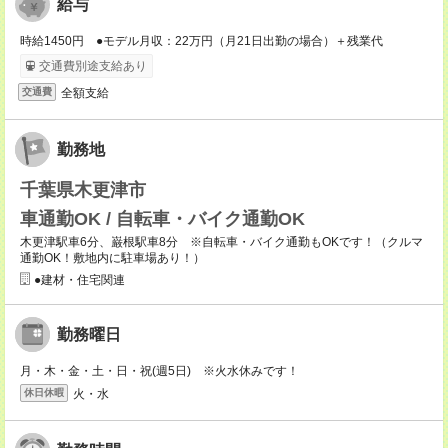
給与
時給1450円 ●モデル月収：22万円（月21日出勤の場合）＋残業代
交通費別途支給あり
全額支給
交通費
勤務地
千葉県木更津市
車通勤OK / 自転車・バイク通勤OK
木更津駅車6分、巌根駅車8分 ※自転車・バイク通勤もOKです！（クルマ
通勤OK！敷地内に駐車場あり！）
●建材・住宅関連
勤務曜日
月・木・金・土・日・祝(週5日) ※火水休みです！
火・水
休日休暇