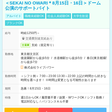
＜SEKAI NO OWARI＊8月15日・16日＞ドーム
公演のサポートバイト
アルバイト
職種未経験OK
社会人未経験OK
大学生歓迎
ブランクOK
時給1250円～
給与
交通費別途支給あり
支給（規定有り）
交通費
東京都文京区
勤務地
後楽園駅から徒歩5分
/
水道橋駅から徒歩5分
/
春日(東京都)駅
から徒歩7分
株式会社ライブパワー
＜シフト例＞ 7:00～23:00 13:30～22:00 上記の時間から好きな
勤務時間
時間を選べます！ ※時間は変更となる可能性があります
急募！8月15日・16日
期間
週1日からOK
/
履歴書不要
/
副業・WワークOK
/
シフト勤務
/
特徴
電話対応なし
/
パソコンスキル不要