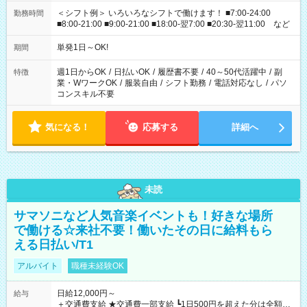
＜シフト例＞ いろいろなシフトで働けます！ ■7:00-24:00
勤務時間
■8:00-21:00 ■9:00-21:00 ■18:00-翌7:00 ■20:30-翌11:00 など
単発1日～OK!
期間
週1日からOK
/
日払いOK
/
履歴書不要
/
40～50代活躍中
/
副
特徴
業・WワークOK
/
服装自由
/
シフト勤務
/
電話対応なし
/
パソ
コンスキル不要
気になる！
応募する
詳細へ
未読
サマソニなど人気音楽イベントも！好きな場所
で働ける☆来社不要！働いたその日に給料もら
える日払い/T1
アルバイト
職種未経験OK
日給12,000円～
給与
＋交通費支給 ★交通費一部支給 ┗1日500円を超えた分は全額支