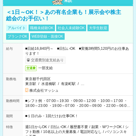
未読
＜1日～OK！＞あの有名企業も！展示会や株主
総会のお手伝い！
アルバイト
職種未経験OK
社会人未経験OK
大学生歓迎
ブランクOK
WEB登録・面接OK
■日給16,840円～ ■日払いOK ■実働3時間5,120円のお仕事あ
給与
ります！
交通費別途支給あり
一部支給
交通費
東京都千代田区
勤務地
東京駅
/
水道橋駅
/
有楽町駅
/
…
株式会社マッシュ
■シフト例 ・07:00～19:30 ・09:00～12:00 ・10:00～17:00 ・
勤務時間
18:00～23:00 ・19:00～07:00 ・20:00～09:00 ・22:00～06:00
etc ★最短で3時間で5,120円のお仕事から 15時間で2万円近く稼
げるお仕事も！ ご希望のお時間に合わせてご紹介！ ※シフトは
■１日のみ・1回だけお仕事OK！
期間
現場によって異なります。 ※勿論、休憩時間はあるのでご安心
ください！
週1日からOK
/
日払いOK
/
履歴書不要
/
副業・WワークOK
/
シ
特徴
フト勤務
/
10名以上の大量募集
/
電話対応なし
/
パソコンスキ