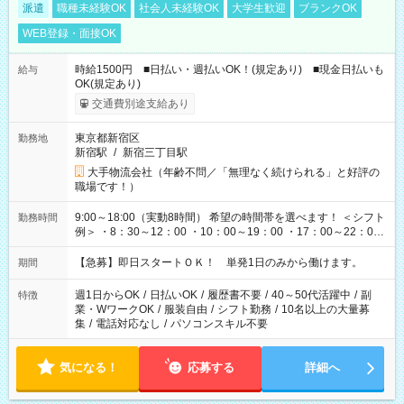
派遣
職種未経験OK
社会人未経験OK
大学生歓迎
ブランクOK
WEB登録・面接OK
時給1500円 ■日払い・週払いOK！(規定あり) ■現金日払いも
給与
OK(規定あり)
交通費別途支給あり
東京都新宿区
勤務地
新宿駅
/
新宿三丁目駅
大手物流会社（年齢不問／「無理なく続けられる」と好評の
職場です！）
9:00～18:00（実動8時間） 希望の時間帯を選べます！ ＜シフト
勤務時間
例＞ ・8：30～12：00 ・10：00～19：00 ・17：00～22：00
・13：00～22：00 ・22：00～翌6：00 など
【急募】即日スタートＯＫ！ 単発1日のみから働けます。
期間
週1日からOK
/
日払いOK
/
履歴書不要
/
40～50代活躍中
/
副
特徴
業・WワークOK
/
服装自由
/
シフト勤務
/
10名以上の大量募
集
/
電話対応なし
/
パソコンスキル不要
気になる！
応募する
詳細へ