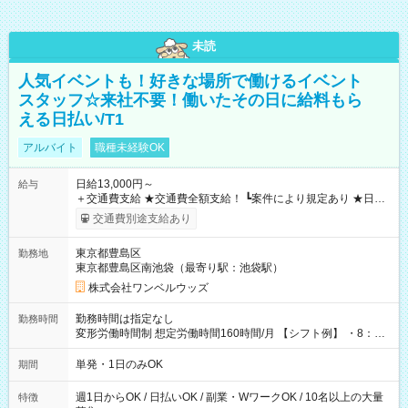
未読
人気イベントも！好きな場所で働けるイベント
スタッフ☆来社不要！働いたその日に給料もら
える日払い/T1
アルバイト
職種未経験OK
日給13,000円～
給与
＋交通費支給 ★交通費全額支給！ ┗案件により規定あり ★日払
いOK！（規定あり） ┗働いたその日に現金GET♪ お仕事後はコ
交通費別途支給あり
ンビニATMから 日払い分を引き落とせます！ 【試用期間】試
用期間なし
東京都豊島区
勤務地
東京都豊島区南池袋（最寄り駅：池袋駅）
株式会社ワンベルウッズ
勤務時間は指定なし
勤務時間
変形労働時間制 想定労働時間160時間/月 【シフト例】 ・8：00
～21：00
単発・1日のみOK
期間
週1日からOK / 日払いOK / 副業・WワークOK / 10名以上の大量
特徴