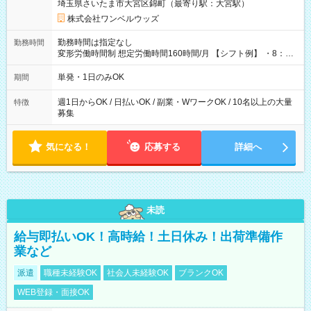
埼玉県さいたま市大宮区錦町（最寄り駅：大宮駅）
株式会社ワンベルウッズ
勤務時間は指定なし
勤務時間
変形労働時間制 想定労働時間160時間/月 【シフト例】 ・8：00
～21：00
単発・1日のみOK
期間
週1日からOK / 日払いOK / 副業・WワークOK / 10名以上の大量
特徴
募集
気になる！
応募する
詳細へ
未読
給与即払いOK！高時給！土日休み！出荷準備作
業など
派遣
職種未経験OK
社会人未経験OK
ブランクOK
WEB登録・面接OK