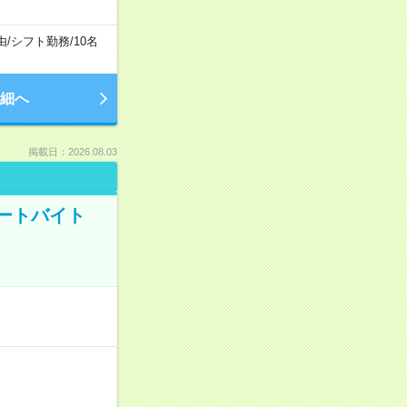
由
/
シフト勤務
/
10名
細へ
掲載日：2026.08.03
ートバイト