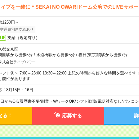
イブを一緒に＊SEKAI NO OWARIドーム公演でのLIVEサポ
給1250円～
交通費別途支給あり
支給（規定有り）
通費
京都文京区
楽園駅から徒歩5分
/
水道橋駅から徒歩5分
/
春日(東京都)駅から徒歩7分
株式会社ライブパワー
シフト例＞ 7:00～23:00 13:30～22:00 上記の時間から好きな時間を選べま
可能性があります
募！8月15日・16日
1日からOK
/
履歴書不要
/
副業・WワークOK
/
シフト勤務
/
電話対応なし
/
パソコン
なる！
応募する
詳