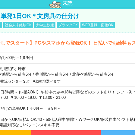
未読
単発1日OK＊文房具の仕分け
K
社会人未経験OK
大学生歓迎
ブランクOK
WEB登録・面接OK
しでスタート】PCやスマホから登録OK！ 日払いでお給料も
1,500円～1,875円
奈川県茅ヶ崎市
ケ崎駅から徒歩5分
/
香川駅から徒歩5分
/
北茅ケ崎駅から徒歩5分
■物流センターなど ■勤務地選べます
1日3時間～も相談OK!】午前中のみや18時以降などのシフトあり！ シフト例 ▼9:00
7:00 ▼10:00～19:00 ▼18:00～21:00
日だけの単発OK！＃8月～ ＃9月～
1日からOK
/
日払いOK
/
40～50代活躍中
/
副業・WワークOK
/
服装自由
/
シフト勤
電話対応なし
/
パソコンスキル不要