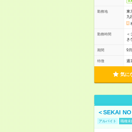
交
東
勤務地
九
＜シ
勤務時間
き
9
期間
週
特徴
気に
＜SEKAI 
アルバイト
職種未