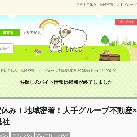
平日固定休み！地域密着！大手グループ不動
会員登録
エリア変更
関東版
望条件
日固定休み！地域密着！大手グループ不動産×事務＠17時台退社(111400010）
お探しのバイト情報は掲載が終了しました。
N
定休み！地域密着！大手グループ不動産
退社
験OK
ブランクOK
WEB登録・面接OK