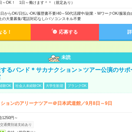
日～OK！ 1日～働けます＾＾（規定あり）
1日からOK
/
日払いOK
/
履歴書不要
/
40～50代活躍中
/
副業・WワークOK
/
服装自
上の大量募集
/
電話対応なし
/
パソコンスキル不要
なる！
応募する
詳
未読
表するバンド＊サカナクション＞ツアー公演のサポ
館
経験OK
社会人未経験OK
大学生歓迎
ブランクOK
ションのアリーナツアー＠日本武道館／9月8日～9日
給1250円～
交通費別途支給あり