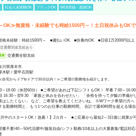
K
社会人未経験OK
ブランクOK
WEB登録・面接OK
～OK≫無資格・未経験でも時給1500円～！土日祝休みもOK
資格未経験：時給1500円～ ■週払いOK ■扶養内OK ■日収1万2000円以上
交通費別途支給あり
交通費全額支給
通費
奈川県厚木市
厚木駅
/
愛甲石田駅
≪自宅からドアtoドアで30分以内！≫ご希望の勤務地を紹介します。
00～18:00（休憩60分） ■ご希望があれば下記シフトもOK！ 早番 7:00～16:00 遅
勤 16:30～翌9:30 「家族と休みを合わせたい」 「余裕を持って夕飯の準備
業はしたくない」 など、ご希望を教えてくださいね。 ※Wワーク希望の方へ
する勤務時間と、もう1つのお仕事の勤務時間。 合計で週40時間を超える場
8月中のスタートOK！急募！】2カ月～ ■ご応募から最短2～3日後に就業が
歴書不要
/
40～50代活躍中
/
服装自由
/
シフト勤務
/
10名以上の大量募集
/
電話対応
要