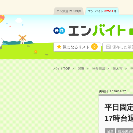
エン派遣
71573
件
エン バイト
82531
件
0
気になるリスト
保存した希
バイトTOP
関東
神奈川県
厚木市
平
掲載日 :
2026
/
07
/
27
平日固
17時台
派遣
職種未経