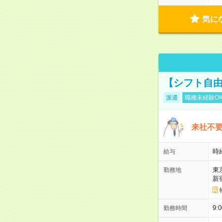
気に
【シフト自由
派遣
職種未経験O
来社不要
時
給与
東
勤務地
新
9:
勤務時間