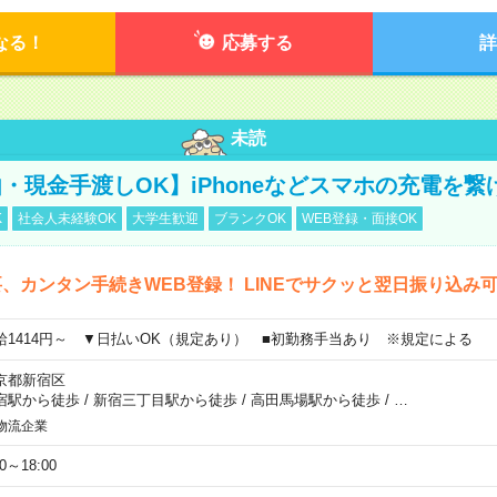
なる！
応募する
詳
未読
・現金手渡しOK】iPhoneなどスマホの充電を繋
K
社会人未経験OK
大学生歓迎
ブランクOK
WEB登録・面接OK
、カンタン手続きWEB登録！ LINEでサクッと翌日振り込み
給1414円～ ▼日払いOK（規定あり） ■初勤務手当あり ※規定による
京都新宿区
宿駅から徒歩
/
新宿三丁目駅から徒歩
/
高田馬場駅から徒歩
/
…
物流企業
00～18:00