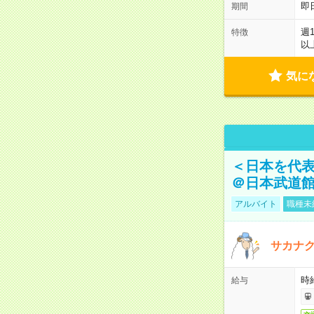
即
期間
週
特徴
以
気に
＜日本を代
＠日本武道
アルバイト
職種未
サカナク
時
給与