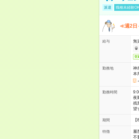
派遣
職種未経験O
≪週2日
無
給与
交
神
勤務地
本
9:
勤務時間
夜
残
望
【
期間
履
特徴
不