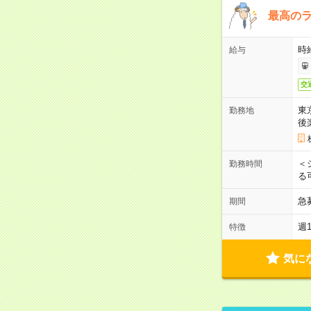
最高のラ
時
給与
交
東
勤務地
後
＜
勤務時間
る
急
期間
週
特徴
気に