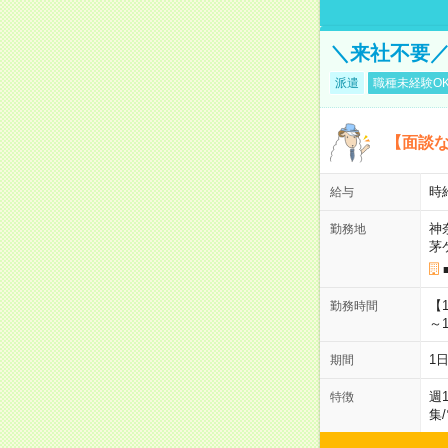
＼来社不要／
派遣
職種未経験O
【面談な
時給
給与
神
勤務地
茅
【
勤務時間
～1
1
期間
週
特徴
集
/