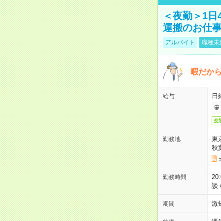
＜夜勤＞1日
運搬のお仕
アルバイト
職種未
暇だか
日
給与
交
東
勤務地
秋
2
勤務時間
談
激
期間