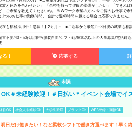
00～18:00（休憩60分） ■ご希望があれば下記シフトもOK！ 早番 7:00～16:00 遅
家族と休みを合わせたい」 「余裕を持って夕飯の準備がしたい」 「できれば
ど、ご希望を教えてくださいね。 ※Wワーク希望の方へ 今ご覧のお仕事で希
う1つのお仕事の勤務時間。 合計で週40時間を超える場合は応募できません。
現在も積極採用中！急募！】2カ月～ ■ご応募から最短2～3日後の就業も相
歴書不要
/
40～50代活躍中
/
服装自由
/
シフト勤務
/
10名以上の大量募集
/
電話対応
要
なる！
応募する
詳
未読
～OK＃未経験歓迎！＃日払い＊イベント会場でイ
経験OK
社会人未経験OK
大学生歓迎
ブランクOK
WEB登録・面接OK
ら明日だけ働きたい！など柔軟シフトで働き方選べます！早く