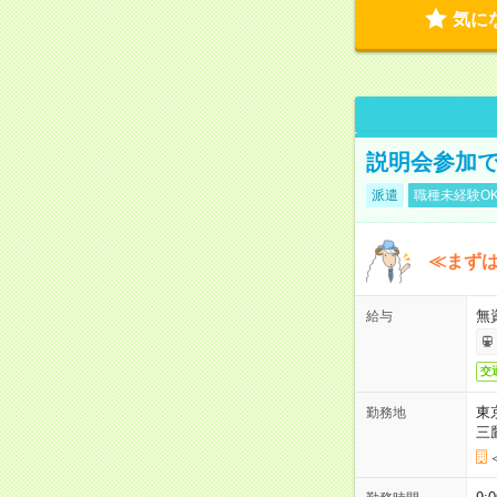
気に
説明会参加で
派遣
職種未経験O
≪まずは
無
給与
交
東
勤務地
三