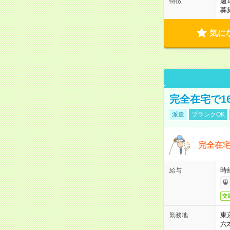
週
特徴
募
気に
完全在宅で1
派遣
ブランクOK
完全在宅
時
給与
交
東
勤務地
六