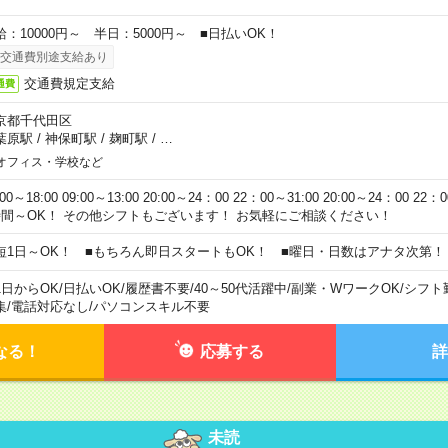
給：10000円～ 半日：5000円～ ■日払いOK！
交通費別途支給あり
交通費規定支給
通費
京都千代田区
葉原駅
/
神保町駅
/
麹町駅
/
…
オフィス・学校など
:00～18:00 09:00～13:00 20:00～24：00 22：00～31:00 20:00～24：00 2
時間～OK！ その他シフトもございます！ お気軽にご相談ください！
短1日～OK！ ■もちろん即日スタートもOK！ ■曜日・日数はアナタ次第！
1日からOK
/
日払いOK
/
履歴書不要
/
40～50代活躍中
/
副業・WワークOK
/
シフト
集
/
電話対応なし
/
パソコンスキル不要
なる！
応募する
詳
未読