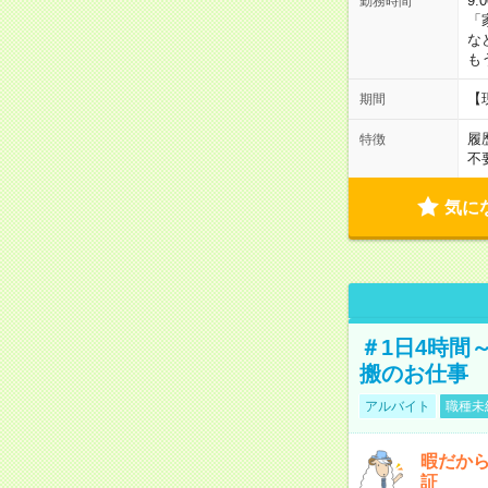
9:
勤務時間
「
な
も
【
期間
履
特徴
不
気に
＃1日4時間
搬のお仕事
アルバイト
職種未
暇だか
証