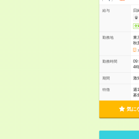
日
給与
交
東
勤務地
秋
09
勤務時間
4
激
期間
週
特徴
募
気に