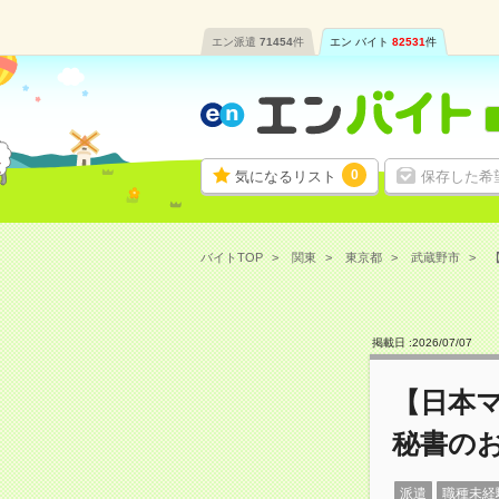
エン派遣
71454
件
エン バイト
82531
件
0
気になるリスト
保存した希
バイトTOP
関東
東京都
武蔵野市
掲載日 :
2026
/
07
/
07
【日本マ
秘書の
派遣
職種未経