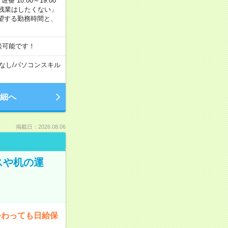
番 10:00～19:00
残業はしたくない」
望する勤務時間と、
談可能です！
なし
/
パソコンスキル
細へ
掲載日：2026.08.06
スや机の運
終わっても日給保