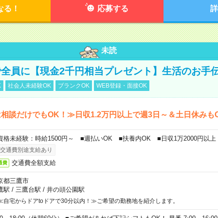
なる！
応募する
詳
未読
全員に【現金2千円相当プレゼント】生活のお手
K
社会人未経験OK
ブランクOK
WEB登録・面接OK
相談だけでもOK！≫日収1.2万円以上で週3日～＆土日休みも
資格未経験：時給1500円～ ■週払いOK ■扶養内OK ■日収1万2000円以上
交通費別途支給あり
交通費全額支給
通費
京都三鷹市
鷹駅
/
三鷹台駅
/
井の頭公園駅
≪自宅からドアtoドアで30分以内！≫ご希望の勤務地を紹介します。