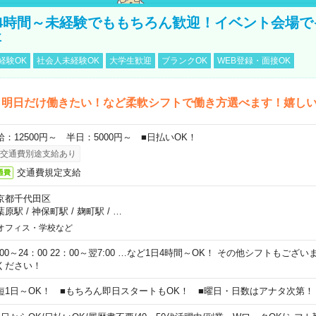
4時間～未経験でももちろん歓迎！イベント会場で
事
経験OK
社会人未経験OK
大学生歓迎
ブランクOK
WEB登録・面接OK
ら明日だけ働きたい！など柔軟シフトで働き方選べます！嬉し
給：12500円～ 半日：5000円～ ■日払いOK！
交通費別途支給あり
交通費規定支給
通費
京都千代田区
葉原駅
/
神保町駅
/
麹町駅
/
…
オフィス・学校など
0:00～24：00 22：00～翌7:00 …など1日4時間～OK！ その他シフトもござ
ください！
短1日～OK！ ■もちろん即日スタートもOK！ ■曜日・日数はアナタ次第！