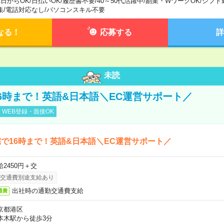
1日からOK
/
日払いOK
/
履歴書不要
/
40～50代活躍中
/
副業・WワークOK
/
シフト
集
/
電話対応なし
/
パソコンスキル不要
なる！
応募する
詳
未読
6時まで！英語&日本語＼EC運営サポート／
WEB登録・面接OK
で16時まで！英語&日本語＼EC運営サポート／
給2450円＋交
交通費別途支給あり
出社時の通勤交通費支給
通費
京都港区
本木駅から徒歩3分