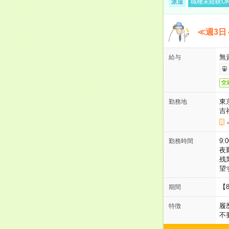
派遣
職種未経験O
≪週3日
無
給与
交
東
勤務地
吉
9:
勤務時間
夜
残
望
【
期間
履
特徴
不