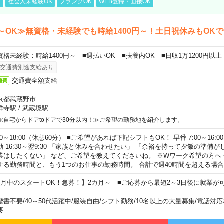
K
社会人未経験OK
ブランクOK
WEB登録・面接OK
～OK≫無資格・未経験でも時給1400円～！土日祝休みもOK
資格未経験：時給1400円～ ■週払いOK ■扶養内OK ■日収1万1200円以上
交通費別途支給あり
交通費全額支給
通費
京都武蔵野市
祥寺駅
/
武蔵境駅
≪自宅からドアtoドアで30分以内！≫ご希望の勤務地を紹介します。
00～18:00（休憩60分） ■ご希望があれば下記シフトもOK！ 早番 7:00～16:00 遅
勤 16:30～翌9:30 「家族と休みを合わせたい」 「余裕を持って夕飯の準備
業はしたくない」 など、ご希望を教えてくださいね。 ※Wワーク希望の方へ
する勤務時間と、もう1つのお仕事の勤務時間。 合計で週40時間を超える場
8月中のスタートOK！急募！】2カ月～ ■ご応募から最短2～3日後に就業が
歴書不要
/
40～50代活躍中
/
服装自由
/
シフト勤務
/
10名以上の大量募集
/
電話対応
要