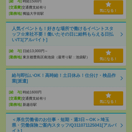
[給 与]
時給1500円
[交通費]
交通費支給有り
気になる！
[勤務地]
獨協大学前駅
人気イベントも！好きな場所で働けるイベントスタ
ッフ☆来社不要！働いたその日に給料もらえる日払
い/T1[アルバイト]
[給 与]
日給13,000円～
[勤務地]
東京都豊島区南池袋（最寄り駅：池袋駅）
気になる！
給与即払いOK！高時給！土日休み！仕分け・検品作
業[派遣]
[給 与]
時給1600円
[交通費]
交通費支給有り
気になる！
[勤務地]
新越谷駅
＜厚生労働省のお仕事・短期・週3日～OK＞埼玉
県・労働保険ご案内スタッフ/Q311071125041[アルバ
イト]