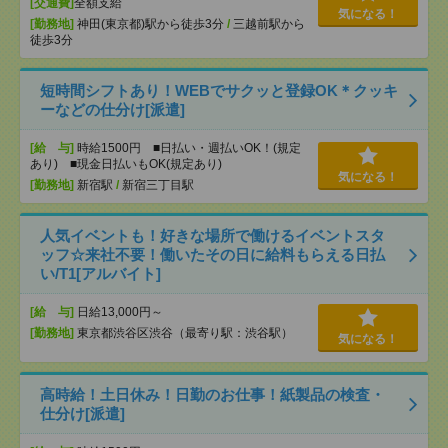
[交通費]
全額支給
気になる！
[勤務地]
神田(東京都)駅から徒歩3分
/
三越前駅から
徒歩3分
短時間シフトあり！WEBでサクッと登録OK＊クッキ
ーなどの仕分け[派遣]
[給 与]
時給1500円 ■日払い・週払いOK！(規定
あり) ■現金日払いもOK(規定あり)
気になる！
[勤務地]
新宿駅
/
新宿三丁目駅
人気イベントも！好きな場所で働けるイベントスタ
ッフ☆来社不要！働いたその日に給料もらえる日払
い/T1[アルバイト]
[給 与]
日給13,000円～
[勤務地]
東京都渋谷区渋谷（最寄り駅：渋谷駅）
気になる！
高時給！土日休み！日勤のお仕事！紙製品の検査・
仕分け[派遣]