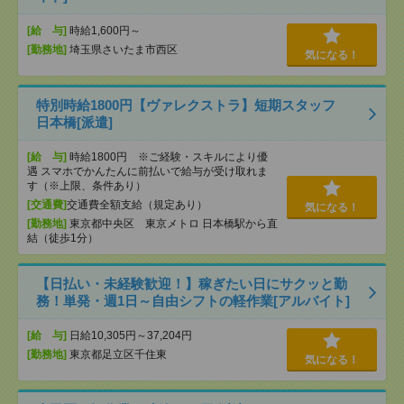
[給 与]
時給1,600円～
[勤務地]
埼玉県さいたま市西区
気になる！
特別時給1800円【ヴァレクストラ】短期スタッフ
日本橋[派遣]
[給 与]
時給1800円 ※ご経験・スキルにより優
遇 スマホでかんたんに前払いで給与が受け取れま
す（※上限、条件あり）
[交通費]
交通費全額支給（規定あり）
気になる！
[勤務地]
東京都中央区 東京メトロ 日本橋駅から直
結（徒歩1分）
【日払い・未経験歓迎！】稼ぎたい日にサクッと勤
務！単発・週1日～自由シフトの軽作業[アルバイト]
[給 与]
日給10,305円～37,204円
[勤務地]
東京都足立区千住東
気になる！