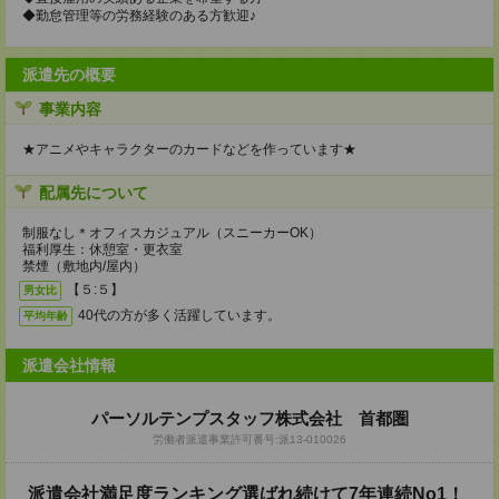
◆勤怠管理等の労務経験のある方歓迎♪
派遣先の概要
事業内容
★アニメやキャラクターのカードなどを作っています★
配属先について
制服なし＊オフィスカジュアル（スニーカーOK）
福利厚生：休憩室・更衣室
禁煙（敷地内/屋内）
【５:５】
男女比
40代の方が多く活躍しています。
平均年齢
派遣会社情報
パーソルテンプスタッフ株式会社 首都圏
労働者派遣事業許可番号:派13-010026
派遣会社満足度ランキング選ばれ続けて7年連続No1！