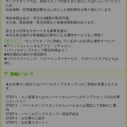
テンプスタッフでは、登録スタッフの皆さまに安心してはたらいていただく
ため、
社会保険・定期健康診断をはじめとした福利厚生を取り揃えています。
有給休暇は全日・半日の2種類が取得可能、
その他、産前産後・育児休業など各種休暇制度があります。
皆さまの日常をサポートする家事支援や、
休日を彩る旅行や各種施設が割引になる優待サービスをご用意！
~テンプスタッフに登録している方へのお得な優待サービス~
ポイント！
■ファッションレンタルアプリ「メチャカリ」
└パーソルテンプスタッフ限定特典あり！
■海外国内の旅行や宿泊割引
■ハウスクリーニング、ベビーシッターサービス、スポーツクラブなどもお
得に
登録について
★お仕事のご紹介にはパーソルテンプスタッフへのご登録が必要となりま
す。
STEP１：エン派遣またはエンバイトからパーソルテンプスタッフのお仕事
にエントリー
STEP２：パーソルテンプスタッフからメールまたは電話にて登録のご案
内
STEP３：パーソルテンプスタッフへ登録手続き
STEP４：お仕事のご紹介
STEP５：お仕事スタート！