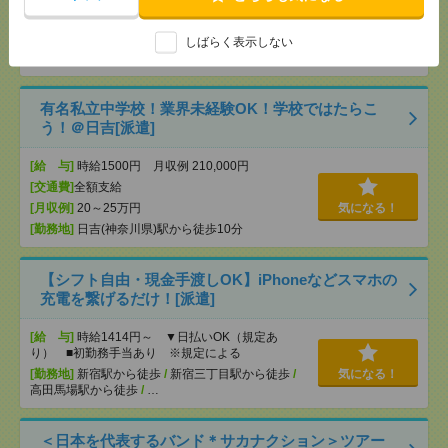
[交通費]
全額支給
[月収例]
25～30万円
気になる！
しばらく表示しない
[勤務地]
本川越駅から車7分
有名私立中学校！業界未経験OK！学校ではたらこ
う！＠日吉[派遣]
[給 与]
時給1500円 月収例 210,000円
[交通費]
全額支給
[月収例]
20～25万円
気になる！
[勤務地]
日吉(神奈川県)駅から徒歩10分
【シフト自由・現金手渡しOK】iPhoneなどスマホの
充電を繋げるだけ！[派遣]
[給 与]
時給1414円～ ▼日払いOK（規定あ
り） ■初勤務手当あり ※規定による
[勤務地]
新宿駅から徒歩
/
新宿三丁目駅から徒歩
/
気になる！
高田馬場駅から徒歩
/
…
＜日本を代表するバンド＊サカナクション＞ツアー