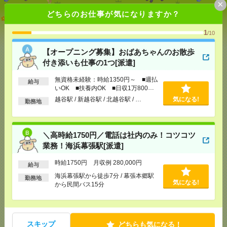
×
どちらのお仕事が気になりますか？
【オープニング募集】おばあちゃんのお散歩付き添
いも仕事の1つ[派遣]
1
/10
[給 与]
無資格未経験：時給1350円～ ■週払い
【オープニング募集】おばあちゃんのお散歩
OK ■扶養内OK ■日収1万800円以上
付き添いも仕事の1つ[派遣]
[交通費]
交通費全額支給
気になる！
[勤務地]
越谷駅
/
新越谷駅
/
北越谷駅
/
…
無資格未経験：時給1350円～ ■週払
給与
いOK ■扶養内OK ■日収1万800円
以上
越谷駅 / 新越谷駅 / 北越谷駅 / …
気になる!
＼高時給1750円／電話は社内のみ！コツコツ業務！
勤務地
海浜幕張駅[派遣]
[給 与]
時給1750円 月収例 280,000円
＼高時給1750円／電話は社内のみ！コツコツ
[交通費]
全額支給
業務！海浜幕張駅[派遣]
[月収例]
25～30万円
気になる！
[勤務地]
海浜幕張駅から徒歩7分
/
幕張本郷駅から
時給1750円 月収例 280,000円
給与
民間バス15分
海浜幕張駅から徒歩7分 / 幕張本郷駅
勤務地
気になる!
から民間バス15分
【時給1700円】マイカー通勤OK！長期！データ管理
のお仕事[派遣]
スキップ
どちらも気になる！
[給 与]
時給1700円 月収例 272,000円