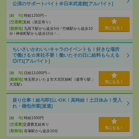
公演のサポートバイト＠日本武道館[アルバイト]
[給 与]
時給1250円～
[交通費]
支給（規定有り）
気になる！
[勤務地]
九段下駅から徒歩5分
/
竹橋駅から徒歩10
分
/
神保町駅から徒歩15分
/
…
ちいさいかわいいキャラのイベントも！好きな場所
で働ける☆来社不要！働いたその日に給料もらえる
◎/T1[アルバイト]
[給 与]
日給13,000円～
[勤務地]
埼玉県さいたま市大宮区錦町（最寄り駅：
気になる！
大宮駅）
座り仕事！給与即払いOK！高時給！土日休み！受入
れ・梱包作業[派遣]
[給 与]
時給1500円
[交通費]
交通費支給有り
気になる！
[勤務地]
谷塚駅から徒歩10分