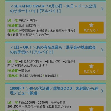
＜SEKAI NO OWARI＊8月15日・16日＞ドーム公演
のサポートバイト[アルバイト]
[給 与]
時給1250円～
[交通費]
支給（規定有り）
気になる！
[勤務地]
後楽園駅から徒歩5分
/
水道橋駅から徒歩5
分
/
春日(東京都)駅から徒歩7分
＜1日～OK！＞あの有名企業も！展示会や株主総会
のお手伝い！[アルバイト]
[給 与]
■日給16,840円～ ■日払いOK ■実働3時
間5,120円のお仕事あります！
[交通費]
一部支給
気になる！
[勤務地]
東京駅
/
水道橋駅
/
有楽町駅
/
…
1900円＊＼40-50代活躍／環境GOOD！未経験から経
理デビュー[派遣]
[給 与]
時給1900円～1950円 モデル月収：
299,250円＋残業代＋交通費（21日就業の場合）