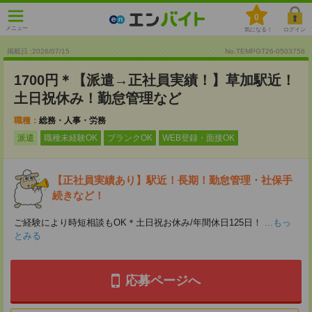
0
メニュー
気になる！
ログイン
掲載日 :2026
/
07
/
15
No.TEMPGT26-0503756
1700円＊【派遣→正社員実績！】草加駅近！
土日祝休み！勤怠管理など
職種：
総務・人事・労務
派遣
職種未経験OK
ブランクOK
WEB登録・面接OK
【正社員実績あり】駅近！長期！勤怠管理・社保手
続きなど！
ご経験により時短相談もOK＊土日祝お休み/年間休日125日！
...もっ
とみる
応募ページへ