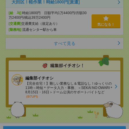
大田区！軽作業！時給1800円[派遣]
[給 与]
時給1800円 日額平均1万4400円/月額30
万2400円/残込39万2400円
[交通費]
交通費支給（規定あり）
気になる！
[勤務地]
流通センター駅から車
すべて見る
編集部イチオシ
【完全在宅！】難しい業務なし＆電話なし！ゆっくりの
11時～時短＊データ入力・事務、＜SEKAI NO OWARI＊
8月15日・16日＞ドーム公演のサポートバイトなど
(8/7UP!)