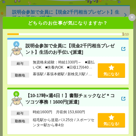
説明会参加で全員に【現金2千円相当プレゼント】生
×
活のお手伝い[派遣]
どちらのお仕事が気になりますか？
[給 与]
無資格未経験：時給1330円～ ■週払い
1
OK ■扶養内OK ■日収1万640円以上
/10
[交通費]
交通費全額支給
気になる！
説明会参加で全員に【現金2千円相当プレゼ
[勤務地]
幕張駅
/
幕張本郷駅
/
新検見川駅
/
…
ント】生活のお手伝い[派遣]
【10-17時×週4日！】書類チェックなど＊コツコツ事
無資格未経験：時給1330円～ ■週払
給与
いOK ■扶養内OK ■日収1万640円
務！1600円[派遣]
以上
幕張駅 / 幕張本郷駅 / 新検見川駅 / …
気になる!
勤務地
[給 与]
時給1600円 月収例 153,600円
[交通費]
支給あり
[月収例]
15～20万円
【10-17時×週4日！】書類チェックなど＊コ
気になる！
[勤務地]
稲毛駅から送迎バス25分
/
スポーツセンタ
ツコツ事務！1600円[派遣]
ー駅から車4分
時給1600円 月収例 153,600円
給与
＼音楽が身近にある職場！／ DJレッスンの受付やカ
稲毛駅から送迎バス25分 / スポーツセ
勤務地
気になる!
ンタン事務[派遣]
ンター駅から車4分