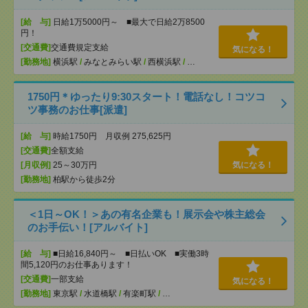
[給 与]
日給1万5000円～ ■最大で日給2万8500
円！
[交通費]
交通費規定支給
気になる！
[勤務地]
横浜駅
/
みなとみらい駅
/
西横浜駅
/
…
1750円＊ゆったり9:30スタート！電話なし！コツコ
ツ事務のお仕事[派遣]
[給 与]
時給1750円 月収例 275,625円
[交通費]
全額支給
[月収例]
25～30万円
気になる！
[勤務地]
柏駅から徒歩2分
＜1日～OK！＞あの有名企業も！展示会や株主総会
のお手伝い！[アルバイト]
[給 与]
■日給16,840円～ ■日払いOK ■実働3時
間5,120円のお仕事あります！
[交通費]
一部支給
気になる！
[勤務地]
東京駅
/
水道橋駅
/
有楽町駅
/
…