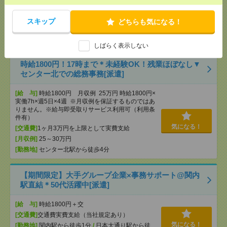
[給 与]
時給2000円【月収例：325,500円＋残業
代】※時給2,000円×7時間45分×21日勤務の場合
[交通費]
交通費支給：上限40,000円／月まで（規定
スキップ
どちらも気になる！
気になる！
あり）
[勤務地]
横浜駅から徒歩10分
しばらく表示しない
時給1800円！17時まで＊未経験OK！残業ほぼなし▼
センター北での総務事務[派遣]
[給 与]
時給1800円 月収例 25万円 時給1800円×
実働7h×週5日×4週 ※月収例を保証するものではあ
りません。※給与即受取りサービス利用可（利用条
件有）
気になる！
[交通費]
1ヶ月3万円を上限として実費支給
[月収例]
25～30万円
[勤務地]
センター北駅から徒歩4分
【期間限定】大手グループ企業×事務サポート@関内
駅直結＊50代活躍中[派遣]
[給 与]
時給1800円＋交
[交通費]
交通費実費支給（当社規定あり）
気になる！
[勤務地]
関内駅から徒歩1分
/
日本大通り駅から徒