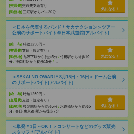
[交通費]
交通費支給有り
気になる！
[勤務地]
三咲駅からバス20分
＜日本を代表するバンド＊サカナクション＞ツアー
公演のサポートバイト＠日本武道館[アルバイト]
[給 与]
時給1250円～
[交通費]
支給（規定有り）
気になる！
[勤務地]
九段下駅から徒歩5分
/
竹橋駅から徒歩10
分
/
神保町駅から徒歩15分
/
…
＜SEKAI NO OWARI＊8月15日・16日＞ドーム公演
のサポートバイト[アルバイト]
[給 与]
時給1250円～
[交通費]
支給（規定有り）
気になる！
[勤務地]
後楽園駅から徒歩5分
/
水道橋駅から徒歩5
分
/
春日(東京都)駅から徒歩7分
＜単発＊1日～OK！＞コンサートなどのグッズ販売
スタッフ＊[アルバイト]