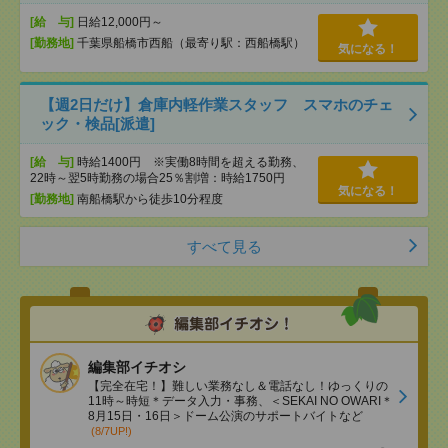
[給 与]
日給12,000円～
[勤務地]
千葉県船橋市西船（最寄り駅：西船橋駅）
気になる！
【週2日だけ】倉庫内軽作業スタッフ スマホのチェ
ック・検品[派遣]
[給 与]
時給1400円 ※実働8時間を超える勤務、
22時～翌5時勤務の場合25％割増：時給1750円
気になる！
[勤務地]
南船橋駅から徒歩10分程度
すべて見る
編集部イチオシ
【完全在宅！】難しい業務なし＆電話なし！ゆっくりの
11時～時短＊データ入力・事務、＜SEKAI NO OWARI＊
8月15日・16日＞ドーム公演のサポートバイトなど
(8/7UP!)