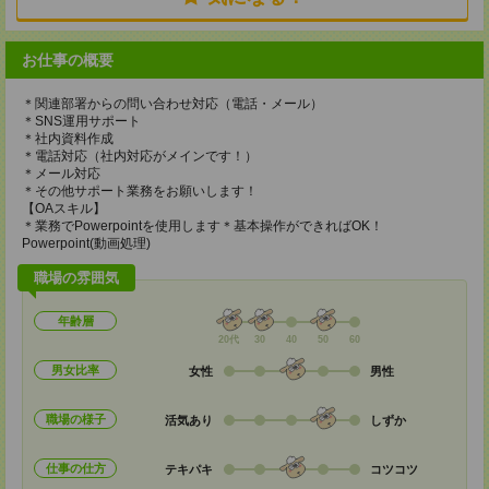
お仕事の概要
＊関連部署からの問い合わせ対応（電話・メール）
＊SNS運用サポート
＊社内資料作成
＊電話対応（社内対応がメインです！）
＊メール対応
＊その他サポート業務をお願いします！
【OAスキル】
＊業務でPowerpointを使用します＊基本操作ができればOK！
Powerpoint(動画処理)
職場の雰囲気
年齢層
20代
30
40
50
60
男女比率
女性
男性
職場の様子
活気あり
しずか
仕事の仕方
テキパキ
コツコツ