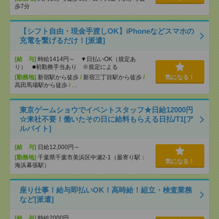
歩7分
【シフト自由・現金手渡しOK】iPhoneなどスマホの
充電を繋げるだけ！[派遣]
[給 与]
時給1414円～ ▼日払いOK（規定あ
り） ■初勤務手当あり ※規定による
[勤務地]
新宿駅から徒歩
/
新宿三丁目駅から徒歩
/
気になる！
高田馬場駅から徒歩
/
…
東京ゲームショウでイベントスタッフ★日給12000円
☆来社不要！働いたその日に給料もらえる日払/T1[ア
ルバイト]
[給 与]
日給12,000円～
[勤務地]
千葉県千葉市美浜区中瀬2-1（最寄り駅：
気になる！
海浜幕張駅）
座り仕事！給与即払いOK！高時給！組立・検査業務
など[派遣]
[給 与]
時給2000円