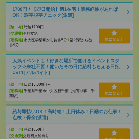
1700円＊【即日開始】週1在宅！事務経験があれば
OK！誤字脱字チェック[派遣]
[給 与]
時給1700円
[交通費]
全額支給
気になる！
[勤務地]
市大医学部駅から徒歩5分
/
福浦駅から徒
歩9分
人気イベントも！好きな場所で働けるイベントスタ
ッフ☆来社不要！働いたその日に給料もらえる日払
い/T1[アルバイト]
[給 与]
日給13,000円～
[勤務地]
千葉県千葉市中央区新千葉（最寄り駅：千
気になる！
葉駅）
給与即払いOK！高時給！土日休み！日勤のお仕事！
点検・保全[派遣]
[給 与]
時給1850円
[交通費]
交通費支給有り