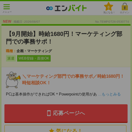
0
メニュー
気になる！
ログイン
NEW
掲載日 :2026
/
08
/
07
No.TEMPGT26-0530774
【9月開始】時給1680円！マーケティング部
門での事務サポ！
職種：
企画・マーケティング
派遣
WEB登録・面接OK
＼マーケティング部門での事務サポ／時給1680円！
時短相談OK！
PCは基本操作ができればOK＊Powerpointの使用があ
...もっとみる
応募ページへ
気になる！