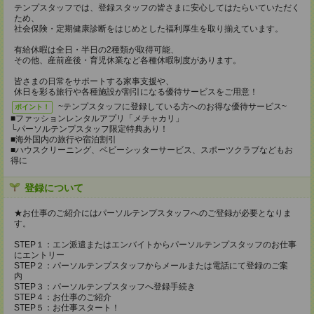
テンプスタッフでは、登録スタッフの皆さまに安心してはたらいていただく
ため、
社会保険・定期健康診断をはじめとした福利厚生を取り揃えています。
有給休暇は全日・半日の2種類が取得可能、
その他、産前産後・育児休業など各種休暇制度があります。
皆さまの日常をサポートする家事支援や、
休日を彩る旅行や各種施設が割引になる優待サービスをご用意！
~テンプスタッフに登録している方へのお得な優待サービス~
ポイント！
■ファッションレンタルアプリ「メチャカリ」
└パーソルテンプスタッフ限定特典あり！
■海外国内の旅行や宿泊割引
■ハウスクリーニング、ベビーシッターサービス、スポーツクラブなどもお
得に
登録について
★お仕事のご紹介にはパーソルテンプスタッフへのご登録が必要となりま
す。
STEP１：エン派遣またはエンバイトからパーソルテンプスタッフのお仕事
にエントリー
STEP２：パーソルテンプスタッフからメールまたは電話にて登録のご案
内
STEP３：パーソルテンプスタッフへ登録手続き
STEP４：お仕事のご紹介
STEP５：お仕事スタート！