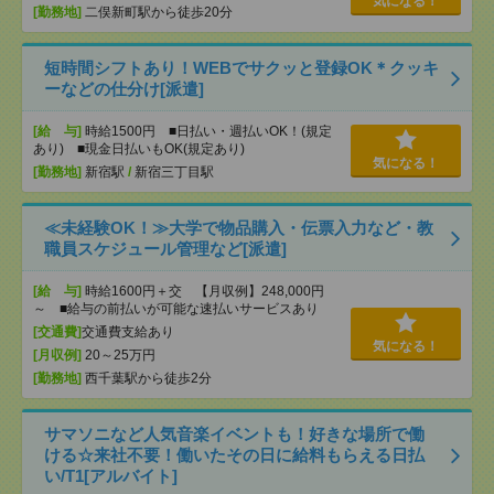
気になる！
[勤務地]
二俣新町駅から徒歩20分
短時間シフトあり！WEBでサクッと登録OK＊クッキ
ーなどの仕分け[派遣]
[給 与]
時給1500円 ■日払い・週払いOK！(規定
あり) ■現金日払いもOK(規定あり)
気になる！
[勤務地]
新宿駅
/
新宿三丁目駅
≪未経験OK！≫大学で物品購入・伝票入力など・教
職員スケジュール管理など[派遣]
[給 与]
時給1600円＋交 【月収例】248,000円
～ ■給与の前払いが可能な速払いサービスあり
[交通費]
交通費支給あり
気になる！
[月収例]
20～25万円
[勤務地]
西千葉駅から徒歩2分
サマソニなど人気音楽イベントも！好きな場所で働
ける☆来社不要！働いたその日に給料もらえる日払
い/T1[アルバイト]