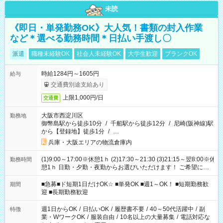
未読
《即日・単発勤務OK》大人気！書類の封入作業
など＊選べる勤務時間＊日払い手渡し〇
派遣
職種未経験OK
社会人未経験OK
大学生歓迎
ブランクOK
時給1284円～1605円
給与
交通費別途支給あり
上限1,000円/日
交通費
大阪市西淀川区
勤務地
御幣島駅から徒歩10分
/
千船駅から徒歩12分
/
尼崎(阪神線)駅
から【登録地】徒歩1分
/
…
兵庫・大阪エリアの物流倉庫内
(1)9:00～17:00※休憩1ｈ (2)17:30～21:30 (3)21:15～翌8:00※休
勤務時間
憩1ｈ 日勤・夕勤・夜勤からお選びいただけます！ ご希望に合
わせて働けるお仕事です(*^^*) 【その他選べる勤務時間】 8-17
時/9-17時/9-18時/10-18時/11-21時/18-22時/20-翌4時/21-翌5
■急募■ド短期1日だけOK☆ ■単発OK ■週1～OK！ ■短期勤務歓
期間
時/22-翌6時/0-翌8時 ご自身のご都合で選んで頂ける完全自由シ
迎 ■長期勤務歓迎
フト！
週1日からOK
/
日払いOK
/
履歴書不要
/
40～50代活躍中
/
副
特徴
業・WワークOK
/
服装自由
/
10名以上の大量募集
/
電話対応な