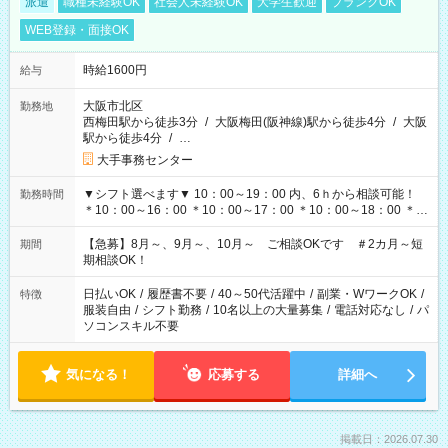
派遣
職種未経験OK
社会人未経験OK
大学生歓迎
ブランクOK
WEB登録・面接OK
時給1600円
給与
大阪市北区
勤務地
西梅田駅から徒歩3分
/
大阪梅田(阪神線)駅から徒歩4分
/
大阪
駅から徒歩4分
/
…
大手事務センター
▼シフト選べます▼ 10：00～19：00 内、6ｈから相談可能！
勤務時間
＊10：00～16：00 ＊10：00～17：00 ＊10：00～18：00 ＊
11：00～19：00 ＊12：00～19：00 ＊13：00～19：00
【急募】8月～、9月～、10月～ ご相談OKです ＃2カ月～短
期間
期相談OK！
日払いOK
/
履歴書不要
/
40～50代活躍中
/
副業・WワークOK
/
特徴
服装自由
/
シフト勤務
/
10名以上の大量募集
/
電話対応なし
/
パ
ソコンスキル不要
気になる！
応募する
詳細へ
掲載日：2026.07.30