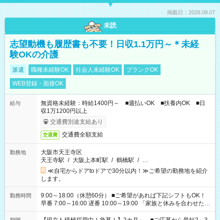
掲載日：2026.08.07
未読
志望動機も履歴書も不要！日収1.1万円～＊未経
験OKの介護
派遣
職種未経験OK
社会人未経験OK
ブランクOK
WEB登録・面接OK
無資格未経験：時給1400円～ ■週払いOK ■扶養内OK ■日
給与
収1万1200円以上
交通費別途支給あり
交通費全額支給
交通費
大阪市天王寺区
勤務地
天王寺駅
/
大阪上本町駅
/
鶴橋駅
/
…
≪自宅からドアtoドアで30分以内！≫ご希望の勤務地を紹介
します。
9:00～18:00（休憩60分） ■ご希望があれば下記シフトもOK！
勤務時間
早番 7:00～16:00 遅番 10:00～19:00 「家族と休みを合わせた
い」 「余裕を持って夕飯の準備がしたい」 「できれば残業はし
たくない」 など、ご希望を教えてくださいね。 ※Wワーク希望