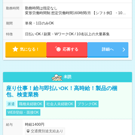
勤務時間は指定なし
勤務時間
変形労働時間制 想定労働時間160時間/月 【シフト例】 ・10：
00～20：00
単発・1日のみOK
期間
日払いOK / 副業・WワークOK / 10名以上の大量募集
特徴
気になる！
応募する
詳細へ
未読
座り仕事！給与即払いOK！高時給！製品の梱
包、検査業務
派遣
職種未経験OK
社会人未経験OK
ブランクOK
WEB登録・面接OK
時給1400円
給与
交通費別途支給あり