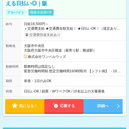
える日払い◎｜阪
アルバイト
職種未経験OK
日給16,500円～
給与
＋交通費支給 ★交通費全額支給！ ★日払いOK！（規定あり） ┗
働いたその日に現金GET♪ お仕事後はコンビニATMから 日払
交通費別途支給あり
い分を引き落とせます！ 【試用期間】試用期間なし
大阪市中央区
勤務地
大阪府大阪市中央区難波（最寄り駅：難波駅）
株式会社ワンベルウッズ
勤務時間は指定なし
勤務時間
変形労働時間制 想定労働時間160時間/月 【シフト例】 ・10：
00～20：00
単発・1日のみOK
期間
日払いOK / 副業・WワークOK / 10名以上の大量募集
特徴
気になる！
応募する
詳細へ