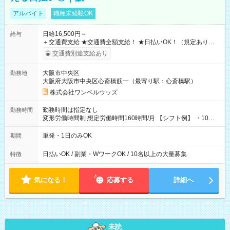
アルバイト
職種未経験OK
日給16,500円～
給与
＋交通費支給 ★交通費全額支給！ ★日払いOK！（規定あり） ┗
働いたその日に現金GET♪ お仕事後はコンビニATMから 日払
交通費別途支給あり
い分を引き落とせます！ 【試用期間】試用期間なし
大阪市中央区
勤務地
大阪府大阪市中央区心斎橋筋一（最寄り駅：心斎橋駅）
株式会社ワンベルウッズ
勤務時間は指定なし
勤務時間
変形労働時間制 想定労働時間160時間/月 【シフト例】 ・10：
00～20：00
単発・1日のみOK
期間
日払いOK / 副業・WワークOK / 10名以上の大量募集
特徴
気になる！
応募する
詳細へ
未読