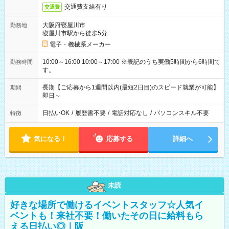
交通費支給有り
交通費
大阪府寝屋川市
勤務地
寝屋川市駅から徒歩5分
電子・機械系メーカー
10:00～16:00 10:00～17:00 ※表記のうち実働5時間から6時間で
勤務時間
す。
長期【ご応募から1週間以内(最短2日目)のスピード就業が可能】
期間
即日～
日払いOK
/
履歴書不要
/
電話対応なし
/
パソコンスキル不要
特徴
気になる！
応募する
詳細へ
未読
好きな場所で働けるイベントスタッフ☆人気イ
ベントも！来社不要！働いたその日に給料もら
える日払い◎｜阪