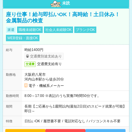
未読
座り仕事！給与即払いOK！高時給！土日休み！
金属製品の検査
派遣
職種未経験OK
社会人未経験OK
ブランクOK
WEB登録・面接OK
時給1400円
給与
交通費別途支給あり
交通費支給有り
交通費
大阪府八尾市
勤務地
河内山本駅から徒歩20分
電子・機械系メーカー
8:00～17:00 ※表記のうち実働7時間50分です。
勤務時間
長期【ご応募から1週間以内(最短2日目)のスピード就業が可能】
期間
即日～
日払いOK
/
履歴書不要
/
電話対応なし
/
パソコンスキル不要
特徴