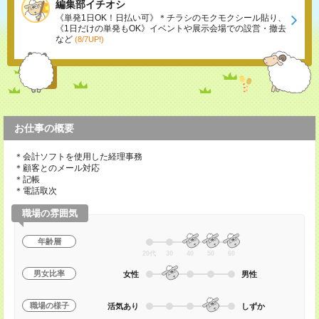
編集部イチオシ
《単発1日OK！日払い可》＊チラシのモクモクシール貼り、
《1日だけの単発もOK》イベントや展示会場での設営・撤去
など
(8/7UP!)
お仕事の概要
＊会計ソフトを使用した経理事務
＊顧客とのメール対応
＊記帳
＊電話取次
職場の雰囲気
年齢層
20代
30
40
50
60
男女比率
女性
男性
職場の様子
活気あり
しずか