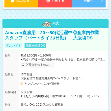
気になる！
応募する
詳細へ
未読
Amazon直雇用！20～50代活躍中◎倉庫内作業
スタッフ（パートタイム/日勤）｜大阪堺DS
アルバイト
職種未経験OK
時給1,300円～1,300円
給与
■昇給・昇格 一定の条件を満たした場合、契約更新の際に年2回
まで昇給の機会があります。 ■正社員登用制度あり ※月末締/翌
交通費別途支給あり
月25日支払い ※時間外手当、別途支給 ※深夜割増賃金 (22:00～
翌5:00までは時給が25%UPします) ☆給与前払い制度有！
堺市西区
勤務地
☆Amazon直雇用で安定して働けます！ 【試用期間】試用期間
大阪府堺市西区築港新町2-7-9ロジポート堺 1F
あり 試用期間の長さ：1週間 雇用形態、給与は本採用時と同じ
です。
アマゾンジャパン合同会社
シフト制
勤務時間
1日あたりの実働時間：最大8時間/日 シフト例 ・8時～17時 ・
12時～21時
日払いOK / 10名以上の大量募集
特徴