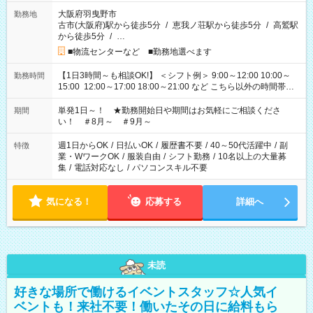
大阪府羽曳野市
勤務地
古市(大阪府)駅から徒歩5分
/
恵我ノ荘駅から徒歩5分
/
高鷲駅
から徒歩5分
/
…
■物流センターなど ■勤務地選べます
【1日3時間～も相談OK!】 ＜シフト例＞ 9:00～12:00 10:00～
勤務時間
15:00 12:00～17:00 18:00～21:00 など こちら以外の時間帯も
お気軽にご相談ください！
単発1日～！ ★勤務開始日や期間はお気軽にご相談くださ
期間
い！ ＃8月～ ＃9月～
週1日からOK
/
日払いOK
/
履歴書不要
/
40～50代活躍中
/
副
特徴
業・WワークOK
/
服装自由
/
シフト勤務
/
10名以上の大量募
集
/
電話対応なし
/
パソコンスキル不要
気になる！
応募する
詳細へ
未読
好きな場所で働けるイベントスタッフ☆人気イ
ベントも！来社不要！働いたその日に給料もら