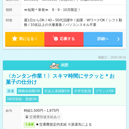
≪短期＊単発≫ 8・9・10月限定！
期間
週1日からOK
/
40～50代活躍中
/
副業・WワークOK
/
シフト勤
特徴
務
/
10名以上の大量募集
/
パソコンスキル不要
気になる！
応募する
詳細へ
掲載日：2026.08.01
未読
〈カンタン作業！〉スキマ時間にサクッと＊お
菓子の仕分け
派遣
職種未経験OK
社会人未経験OK
大学生歓迎
ブランクOK
WEB登録・面接OK
時給1,500円～1,875円
給与
交通費別途支給あり
■ 交通費規定内支給 ※派遣先による
交通費