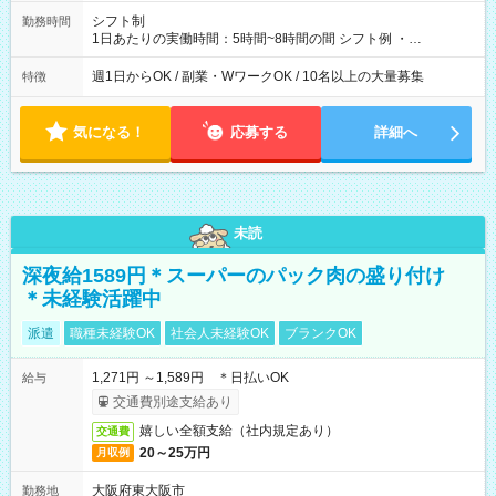
シフト制
勤務時間
1日あたりの実働時間：5時間~8時間の間 シフト例 ・
9:30~18:00 実働7.5時間 ・9:30~14:30 実働5時間 ・
16:00~21:30 実働5.5時間
週1日からOK / 副業・WワークOK / 10名以上の大量募集
特徴
気になる！
応募する
詳細へ
未読
深夜給1589円＊スーパーのパック肉の盛り付け
＊未経験活躍中
派遣
職種未経験OK
社会人未経験OK
ブランクOK
1,271円 ～1,589円 ＊日払いOK
給与
交通費別途支給あり
嬉しい全額支給（社内規定あり）
交通費
20～25万円
月収例
大阪府東大阪市
勤務地