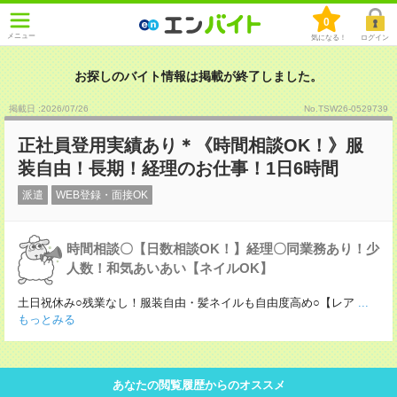
0
メニュー
気になる！
ログイン
お探しのバイト情報は掲載が終了しました。
掲載日 :2026
/
07
/
26
No.TSW26-0529739
正社員登用実績あり＊《時間相談OK！》服
装自由！長期！経理のお仕事！1日6時間
派遣
WEB登録・面接OK
時間相談〇【日数相談OK！】経理〇同業務あり！少
人数！和気あいあい【ネイルOK】
土日祝休み○残業なし！服装自由・髪ネイルも自由度高め○【レア
...
もっとみる
あなたの閲覧履歴からのオススメ