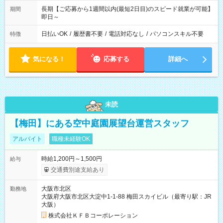
長期【ご応募から1週間以内(最短2日目)のスピード就業が可能】
期間
即日～
日払いOK
/
履歴書不要
/
電話対応なし
/
パソコンスキル不要
特徴
気になる！
応募する
詳細へ
未読
【梅田】にある空中庭園展望台運営スタッフ
アルバイト
職種未経験OK
時給1,200円～1,500円
給与
交通費別途支給あり
大阪市北区
勤務地
大阪府大阪市北区大淀中1-1-88 梅田スカイビル（最寄り駅：JR
大阪）
株式会社ＫＦＢコーポレーション