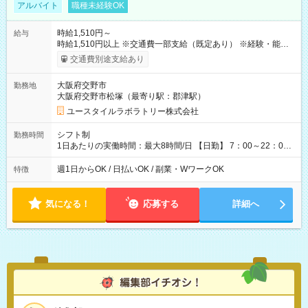
アルバイト
職種未経験OK
時給1,510円～
給与
時給1,510円以上 ※交通費一部支給（既定あり） ※経験・能力を
考慮して決定します 【収入例】 週1回勤務の場合：1,510円×8時
交通費別途支給あり
間×4回=4万8,320円 週3回勤務の場合：1,510円×8時間×12回
=14万4,960円 週5回勤務の場合：1,510円×8時間×20回=24万
大阪府交野市
勤務地
1,600円 【試用期間】試用期間あり 試用期間の長さ：2ヶ月
大阪府交野市松塚（最寄り駅：郡津駅）
※ 雇用形態と給与に、本採用時と異なる部分があります。 雇用
形態：本採用時と同じです。 給与：時給 1,180円以上
ユースタイルラボラトリー株式会社
シフト制
勤務時間
1日あたりの実働時間：最大8時間/日 【日勤】 7：00～22：00
の間で4～8時間勤務（休憩時間は法定通り） ※週1日～OK ／ 1
日4時間から勤務OK ／ 夜勤なし ＊＊ 勤務時間例 ＊＊ ■7時
週1日からOK / 日払いOK / 副業・WワークOK
特徴
から11時 ■9時から18時 ■17時から21時 など ※訪問先により
変動 ※曜日固定（毎週同じ曜日勤務）
気になる！
応募する
詳細へ