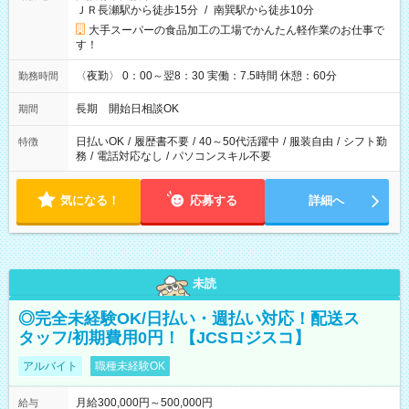
ＪＲ長瀬駅から徒歩15分
/
南巽駅から徒歩10分
大手スーパーの食品加工の工場でかんたん軽作業のお仕事で
す！
〈夜勤〉 0：00～翌8：30 実働：7.5時間 休憩：60分
勤務時間
長期 開始日相談OK
期間
日払いOK
/
履歴書不要
/
40～50代活躍中
/
服装自由
/
シフト勤
特徴
務
/
電話対応なし
/
パソコンスキル不要
気になる！
応募する
詳細へ
未読
◎完全未経験OK/日払い・週払い対応！配送ス
タッフ/初期費用0円！【JCSロジスコ】
アルバイト
職種未経験OK
月給300,000円～500,000円
給与