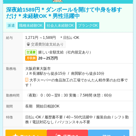
深夜給1589円＊ダンボールを開けて中身を移す
だけ＊未経験OK＊男性活躍中
派遣
職種未経験OK
社会人未経験OK
ブランクOK
1,271円 ～1,589円 ＊日払いOK
給与
交通費別途支給あり
嬉しい全額支給（社内規定あり）
交通費
20～25万円
月収例
大阪府東大阪市
勤務地
ＪＲ長瀬駅から徒歩15分
/
南巽駅から徒歩10分
大手スーパーの食品加工の工場でかんたん軽作業のお仕事で
す！
〈夜勤〉 0：00～翌8：30 実働：7.5時間 休憩：60分
勤務時間
長期 開始日相談OK
期間
日払いOK
/
履歴書不要
/
40～50代活躍中
/
服装自由
/
シフト勤
特徴
務
/
電話対応なし
/
パソコンスキル不要