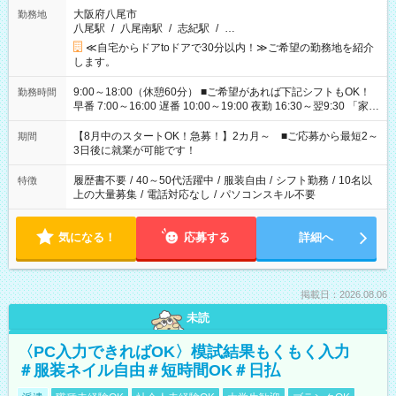
大阪府八尾市
勤務地
八尾駅
/
八尾南駅
/
志紀駅
/
…
≪自宅からドアtoドアで30分以内！≫ご希望の勤務地を紹介
します。
9:00～18:00（休憩60分） ■ご希望があれば下記シフトもOK！
勤務時間
早番 7:00～16:00 遅番 10:00～19:00 夜勤 16:30～翌9:30 「家族
と休みを合わせたい」 「余裕を持って夕飯の準備がしたい」
「できれば残業はしたくない」 など、ご希望を教えてください
【8月中のスタートOK！急募！】2カ月～ ■ご応募から最短2～
期間
ね。 ※Wワーク希望の方へ 今ご覧のお仕事で希望する勤務時間
3日後に就業が可能です！
と、もう1つのお仕事の勤務時間。 合計で週40時間を超える場
合は応募できません。
履歴書不要
/
40～50代活躍中
/
服装自由
/
シフト勤務
/
10名以
特徴
上の大量募集
/
電話対応なし
/
パソコンスキル不要
気になる！
応募する
詳細へ
掲載日：2026.08.06
未読
〈PC入力できればOK〉模試結果もくもく入力
＃服装ネイル自由＃短時間OK＃日払