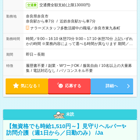
交通費全額支給(上限13000円)
交通費
奈良県奈良市
勤務地
奈良駅から車7分
/
近鉄奈良駅から車7分
ナラーズスタッフ多数活躍中の職場／奈良市東九条町
時間／9:00～16:10 休憩70分 9:00～17:10 休憩70分 上記いずれ
勤務時間
かの時間 ※業務内容によって選べる時間が異なります 期間／即
日～長期安定 スタート日は相談可能！ 勤務日／月～金の週4日
～でOK！
即日～長期
期間
履歴書不要
/
副業・WワークOK
/
服装自由
/
10名以上の大量募
特徴
集
/
電話対応なし
/
パソコンスキル不要
気になる！
応募する
詳細へ
未読
【無資格でも時給1,510円～】見守りヘルパー✨
訪問介護（週1日から／日勤のみ） /Ja