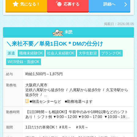
気になる！
応募する
詳細へ
掲載日：2026.08.05
未読
＼来社不要／単発1日OK＊DMの仕分け
派遣
職種未経験OK
社会人未経験OK
大学生歓迎
ブランクOK
WEB登録・面接OK
時給1,500円～1,875円
給与
大阪府八尾市
勤務地
近鉄八尾駅から徒歩5分
/
八尾駅から徒歩5分
/
久宝寺駅から
徒歩5分
/
…
■物流センターなど ■勤務地選べます
【1日3時間～も相談OK!】午前中のみや18時以降などのシフト
勤務時間
あり！ シフト例 ▼9:00～12:00 ▼9:00～17:00 ▼10:00～19:00
▼18:00～21:00
1日だけの単発OK！＃8月～ ＃9月～
期間