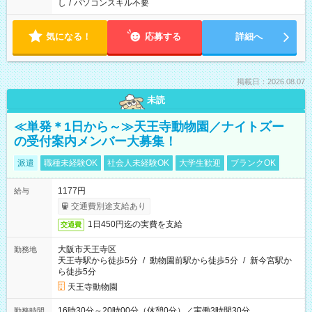
し
/
パソコンスキル不要
気になる！
応募する
詳細へ
掲載日：2026.08.07
未読
≪単発＊1日から～≫天王寺動物園／ナイトズー
の受付案内メンバー大募集！
派遣
職種未経験OK
社会人未経験OK
大学生歓迎
ブランクOK
1177円
給与
交通費別途支給あり
1日450円迄の実費を支給
交通費
大阪市天王寺区
勤務地
天王寺駅から徒歩5分
/
動物園前駅から徒歩5分
/
新今宮駅か
ら徒歩5分
天王寺動物園
16時30分～20時00分（休憩0分）／実働3時間30分
勤務時間