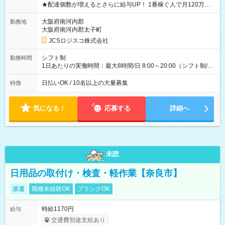
★配達個数が増えるとさらに給与UP！ 1番稼ぐ人で月120万ほ
ど！ ・主要都市エリア 月収55万円／週5日稼働 月収65万~112
万円／週6日稼働 ・地方郊外エリア 月収40万円／週5日稼働 月
大阪府南河内郡
勤務地
収40万円~50万円／週6日稼働 ＜モデルイメージ＞ ■月収50万
大阪府南河内郡太子町
円 (27歳男性/江東区在住)※元建築関係 1日150個配達×25日勤務
JCSロジスコ株式会社
(日休み) ■月収80万円(43歳男性/墨田区在住)※元営業 1日200個
配達×25日勤務(月休み) 【試用期間】試用期間なし
シフト制
勤務時間
1日あたりの実働時間：最大8時間/日 8:00～20:00（シフト制/実
働8時間） ※週5日勤務（場所次第では週4も有り） ※配達状況
によって時間外での勤務可能性有り ※案件により多少の前後あ
日払いOK / 10名以上の大量募集
特徴
り ※配達が完了次第、帰社OKです
気になる！
応募する
詳細へ
未読
日用品の取付け・検査・軽作業【奈良市】
派遣
職種未経験OK
ブランクOK
時給1170円
給与
交通費別途支給あり