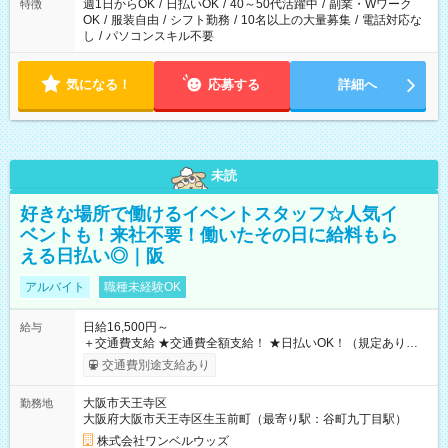
週1日からOK
/
日払いOK
/
40～50代活躍中
/
副業・Wワーク
特徴
OK
/
服装自由
/
シフト勤務
/
10名以上の大量募集
/
電話対応な
し
/
パソコンスキル不要
気になる！
応募する
詳細へ
未読
好きな場所で働けるイベントスタッフ☆人気イ
ベントも！来社不要！働いたその日に給料もら
える日払い◎｜阪
アルバイト
職種未経験OK
日給16,500円～
給与
＋交通費支給 ★交通費全額支給！ ★日払いOK！（規定あり） ┗
働いたその日に現金GET♪ お仕事後はコンビニATMから 日払
交通費別途支給あり
い分を引き落とせます！ 【試用期間】試用期間なし
大阪市天王寺区
勤務地
大阪府大阪市天王寺区生玉前町（最寄り駅：谷町九丁目駅）
株式会社ワンベルウッズ