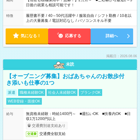
【現在も積極採用中！急募！】2カ月～ ■ご応募から最短2～3
期間
の方へ 今ご覧のお仕事で希望する勤務時間と、もう1つのお仕事
日後の就業も相談可能です！
の勤務時間。 合計で週40時間を超える場合は応募できません。
履歴書不要
/
40～50代活躍中
/
服装自由
/
シフト勤務
/
10名以
特徴
上の大量募集
/
電話対応なし
/
パソコンスキル不要
気になる！
応募する
詳細へ
掲載日：2026.08.06
未読
【オープニング募集】おばあちゃんのお散歩付
き添いも仕事の1つ
派遣
職種未経験OK
社会人未経験OK
ブランクOK
WEB登録・面接OK
無資格未経験：時給1400円～ ■週払いOK ■扶養内OK ■日
給与
収1万1200円以上
交通費別途支給あり
交通費全額支給
交通費