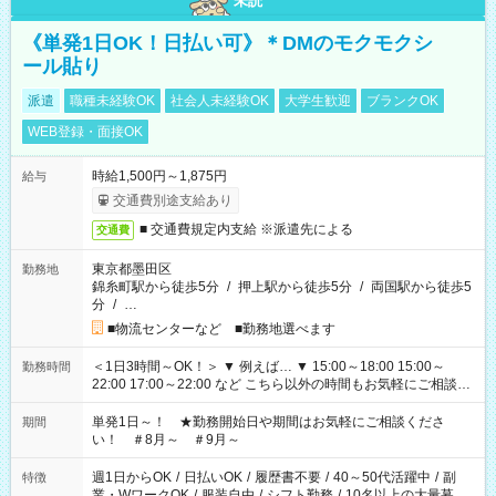
未読
《単発1日OK！日払い可》＊DMのモクモクシ
ール貼り
派遣
職種未経験OK
社会人未経験OK
大学生歓迎
ブランクOK
WEB登録・面接OK
時給1,500円～1,875円
給与
交通費別途支給あり
■ 交通費規定内支給 ※派遣先による
交通費
東京都墨田区
勤務地
錦糸町駅から徒歩5分
/
押上駅から徒歩5分
/
両国駅から徒歩5
分
/
…
■物流センターなど ■勤務地選べます
＜1日3時間～OK！＞ ▼ 例えば… ▼ 15:00～18:00 15:00～
勤務時間
22:00 17:00～22:00 など こちら以外の時間もお気軽にご相談く
ださい！
単発1日～！ ★勤務開始日や期間はお気軽にご相談くださ
期間
い！ ＃8月～ ＃9月～
週1日からOK
/
日払いOK
/
履歴書不要
/
40～50代活躍中
/
副
特徴
業・WワークOK
/
服装自由
/
シフト勤務
/
10名以上の大量募