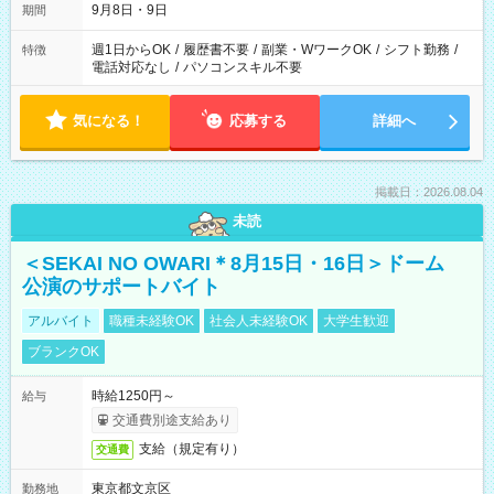
9月8日・9日
期間
週1日からOK
/
履歴書不要
/
副業・WワークOK
/
シフト勤務
/
特徴
電話対応なし
/
パソコンスキル不要
気になる！
応募する
詳細へ
掲載日：2026.08.04
未読
＜SEKAI NO OWARI＊8月15日・16日＞ドーム
公演のサポートバイト
アルバイト
職種未経験OK
社会人未経験OK
大学生歓迎
ブランクOK
時給1250円～
給与
交通費別途支給あり
支給（規定有り）
交通費
東京都文京区
勤務地