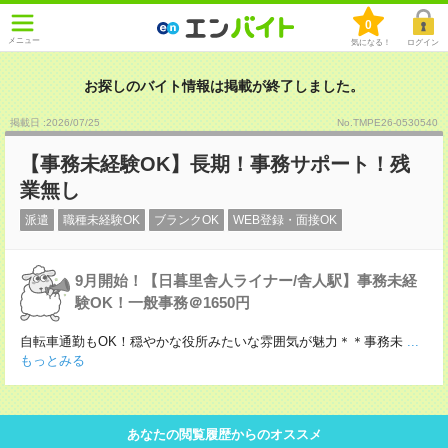
0
メニュー
気になる！
ログイン
お探しのバイト情報は掲載が終了しました。
掲載日 :2026
/
07
/
25
No.TMPE26-0530540
【事務未経験OK】長期！事務サポート！残
業無し
派遣
職種未経験OK
ブランクOK
WEB登録・面接OK
9月開始！【日暮里舎人ライナー/舎人駅】事務未経
験OK！一般事務＠1650円
自転車通勤もOK！穏やかな役所みたいな雰囲気が魅力＊＊事務未
...
もっとみる
あなたの閲覧履歴からのオススメ