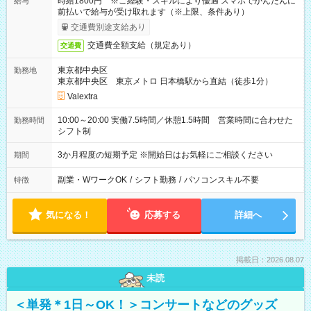
時給1800円 ※ご経験・スキルにより優遇 スマホでかんたんに
給与
前払いで給与が受け取れます（※上限、条件あり）
交通費別途支給あり
交通費全額支給（規定あり）
交通費
東京都中央区
勤務地
東京都中央区 東京メトロ 日本橋駅から直結（徒歩1分）
Valextra
10:00～20:00 実働7.5時間／休憩1.5時間 営業時間に合わせた
勤務時間
シフト制
3か月程度の短期予定 ※開始日はお気軽にご相談ください
期間
副業・WワークOK
/
シフト勤務
/
パソコンスキル不要
特徴
気になる！
応募する
詳細へ
掲載日：2026.08.07
未読
＜単発＊1日～OK！＞コンサートなどのグッズ