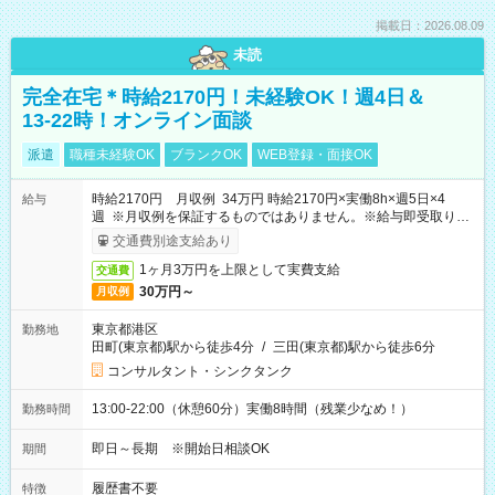
掲載日：2026.08.09
未読
完全在宅＊時給2170円！未経験OK！週4日＆
13-22時！オンライン面談
派遣
職種未経験OK
ブランクOK
WEB登録・面接OK
時給2170円 月収例 34万円 時給2170円×実働8h×週5日×4
給与
週 ※月収例を保証するものではありません。※給与即受取りサ
ービス利用可（利用条件有）
交通費別途支給あり
1ヶ月3万円を上限として実費支給
交通費
30万円～
月収例
東京都港区
勤務地
田町(東京都)駅から徒歩4分
/
三田(東京都)駅から徒歩6分
コンサルタント・シンクタンク
13:00-22:00（休憩60分）実働8時間（残業少なめ！）
勤務時間
即日～長期 ※開始日相談OK
期間
履歴書不要
特徴