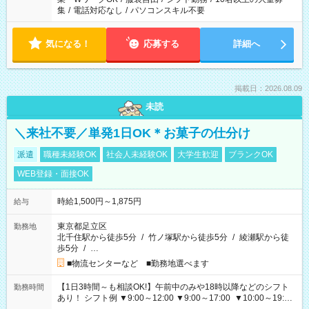
集
/
電話対応なし
/
パソコンスキル不要
気になる！
応募する
詳細へ
掲載日：2026.08.09
未読
＼来社不要／単発1日OK＊お菓子の仕分け
派遣
職種未経験OK
社会人未経験OK
大学生歓迎
ブランクOK
WEB登録・面接OK
時給1,500円～1,875円
給与
東京都足立区
勤務地
北千住駅から徒歩5分
/
竹ノ塚駅から徒歩5分
/
綾瀬駅から徒
歩5分
/
…
■物流センターなど ■勤務地選べます
【1日3時間～も相談OK!】午前中のみや18時以降などのシフト
勤務時間
あり！ シフト例 ▼9:00～12:00 ▼9:00～17:00 ▼10:00～19:00