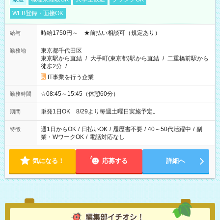
WEB登録・面接OK
時給1750円～ ★前払い相談可（規定あり）
給与
東京都千代田区
勤務地
東京駅から直結
/
大手町(東京都)駅から直結
/
二重橋前駅から
徒歩2分
/
…
IT事業を行う企業
☆08:45～15:45（休憩60分）
勤務時間
単発1日OK 8/29より毎週土曜日実施予定。
期間
週1日からOK
/
日払いOK
/
履歴書不要
/
40～50代活躍中
/
副
特徴
業・WワークOK
/
電話対応なし
気になる！
応募する
詳細へ