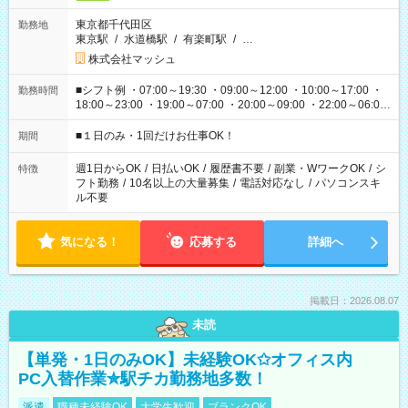
東京都千代田区
勤務地
東京駅
/
水道橋駅
/
有楽町駅
/
…
株式会社マッシュ
■シフト例 ・07:00～19:30 ・09:00～12:00 ・10:00～17:00 ・
勤務時間
18:00～23:00 ・19:00～07:00 ・20:00～09:00 ・22:00～06:00
etc ★最短で3時間で5,120円のお仕事から 15時間で2万円近く稼
げるお仕事も！ ご希望のお時間に合わせてご紹介！ ※シフトは
■１日のみ・1回だけお仕事OK！
期間
現場によって異なります。 ※勿論、休憩時間はあるのでご安心
ください！
週1日からOK
/
日払いOK
/
履歴書不要
/
副業・WワークOK
/
シ
特徴
フト勤務
/
10名以上の大量募集
/
電話対応なし
/
パソコンスキ
ル不要
気になる！
応募する
詳細へ
掲載日：2026.08.07
未読
【単発・1日のみOK】未経験OK✩オフィス内
PC入替作業✮駅チカ勤務地多数！
派遣
職種未経験OK
大学生歓迎
ブランクOK