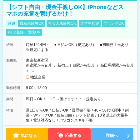
【シフト自由・現金手渡しOK】iPhoneなどス
マホの充電を繋げるだけ！
派遣
職種未経験OK
社会人未経験OK
大学生歓迎
ブランクOK
WEB登録・面接OK
時給1414円～ ▼日払いOK（規定あり） ■初勤務手当あり
給与
※規定による
東京都新宿区
勤務地
新宿駅から徒歩
/
新宿三丁目駅から徒歩
/
高田馬場駅から徒歩
/
…
物流企業
9:00～18:00
勤務時間
即日～OK！ 1日～働けます＾＾（規定あり）
期間
週1日からOK
/
日払いOK
/
履歴書不要
/
40～50代活躍中
/
副
特徴
業・WワークOK
/
服装自由
/
シフト勤務
/
10名以上の大量募
集
/
電話対応なし
/
パソコンスキル不要
気になる！
応募する
詳細へ