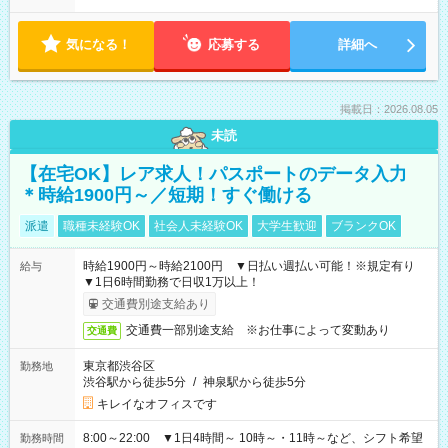
気になる！
応募する
詳細へ
掲載日：2026.08.05
未読
【在宅OK】レア求人！パスポートのデータ入力
＊時給1900円～／短期！すぐ働ける
派遣
職種未経験OK
社会人未経験OK
大学生歓迎
ブランクOK
時給1900円～時給2100円 ▼日払い週払い可能！※規定有り
給与
▼1日6時間勤務で日収1万以上！
交通費別途支給あり
交通費一部別途支給 ※お仕事によって変動あり
交通費
東京都渋谷区
勤務地
渋谷駅から徒歩5分
/
神泉駅から徒歩5分
キレイなオフィスです
8:00～22:00 ▼1日4時間～ 10時～・11時～など、シフト希望
勤務時間