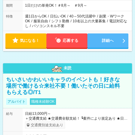
▼18:00～21:00
1日だけの単発OK！＃8月～ ＃9月～
期間
週1日からOK
/
日払いOK
/
40～50代活躍中
/
副業・Wワーク
特徴
OK
/
服装自由
/
シフト勤務
/
10名以上の大量募集
/
電話対応な
し
/
パソコンスキル不要
気になる！
応募する
詳細へ
未読
ちいさいかわいいキャラのイベントも！好きな
場所で働ける☆来社不要！働いたその日に給料
もらえる◎/T1
アルバイト
職種未経験OK
日給13,000円～
給与
＋交通費支給 ★交通費全額支給！ ┗案件により規定あり ★日払
いOK！（規定あり） ┗働いたその日に現金GET♪ お仕事後はコ
交通費別途支給あり
ンビニATMから 日払い分を引き落とせます！ 【試用期間】試
用期間なし