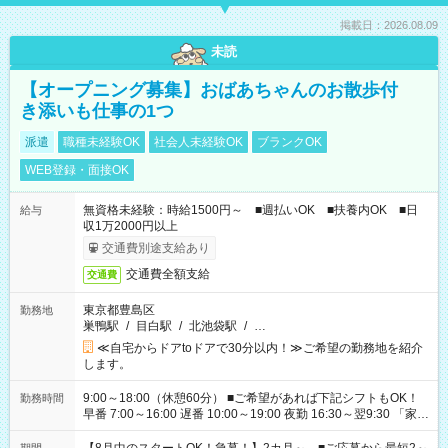
掲載日：2026.08.09
未読
【オープニング募集】おばあちゃんのお散歩付
き添いも仕事の1つ
派遣
職種未経験OK
社会人未経験OK
ブランクOK
WEB登録・面接OK
無資格未経験：時給1500円～ ■週払いOK ■扶養内OK ■日
給与
収1万2000円以上
交通費別途支給あり
交通費全額支給
交通費
東京都豊島区
勤務地
巣鴨駅
/
目白駅
/
北池袋駅
/
…
≪自宅からドアtoドアで30分以内！≫ご希望の勤務地を紹介
します。
9:00～18:00（休憩60分） ■ご希望があれば下記シフトもOK！
勤務時間
早番 7:00～16:00 遅番 10:00～19:00 夜勤 16:30～翌9:30 「家族
と休みを合わせたい」 「余裕を持って夕飯の準備がしたい」
「できれば残業はしたくない」 など、ご希望を教えてください