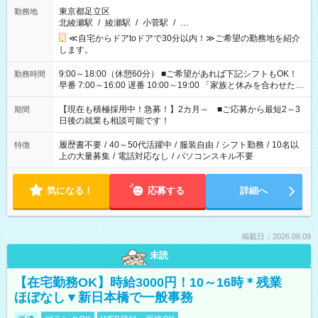
東京都足立区
勤務地
北綾瀬駅
/
綾瀬駅
/
小菅駅
/
…
≪自宅からドアtoドアで30分以内！≫ご希望の勤務地を紹介
します。
9:00～18:00（休憩60分） ■ご希望があれば下記シフトもOK！
勤務時間
早番 7:00～16:00 遅番 10:00～19:00 「家族と休みを合わせた
い」 「余裕を持って夕飯の準備がしたい」 「できれば残業はし
たくない」 など、ご希望を教えてくださいね。 ※Wワーク希望
【現在も積極採用中！急募！】2カ月～ ■ご応募から最短2～3
期間
の方へ 今ご覧のお仕事で希望する勤務時間と、もう1つのお仕事
日後の就業も相談可能です！
の勤務時間。 合計で週40時間を超える場合は応募できません。
履歴書不要
/
40～50代活躍中
/
服装自由
/
シフト勤務
/
10名以
特徴
上の大量募集
/
電話対応なし
/
パソコンスキル不要
気になる！
応募する
詳細へ
掲載日：2026.08.09
未読
【在宅勤務OK】時給3000円！10～16時＊残業
ほぼなし▼新日本橋で一般事務