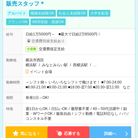
販売スタッフ＊
アルバイト
職種未経験OK
社会人未経験OK
大学生歓迎
ブランクOK
WEB登録・面接OK
日給1万5000円～ ■最大で日給2万8500円！
給与
交通費別途支給あり
交通費規定支給
交通費
横浜市西区
勤務地
横浜駅
/
みなとみらい駅
/
西横浜駅
/
…
イベント会場
＜シフト例＞ いろいろなシフトで働けます！ ■7:00-24:00
勤務時間
■8:00-21:00 ■9:00-21:00 ■18:00-翌7:00 ■20:30-翌11:00 など
単発1日～OK!
期間
週1日からOK
/
日払いOK
/
履歴書不要
/
40～50代活躍中
/
副
特徴
業・WワークOK
/
服装自由
/
シフト勤務
/
電話対応なし
/
パソ
コンスキル不要
気になる！
応募する
詳細へ