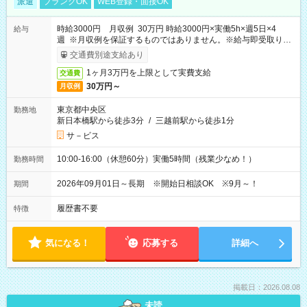
派遣
ブランクOK
WEB登録・面接OK
時給3000円 月収例 30万円 時給3000円×実働5h×週5日×4
給与
週 ※月収例を保証するものではありません。※給与即受取りサ
ービス利用可（利用条件有）
交通費別途支給あり
1ヶ月3万円を上限として実費支給
交通費
30万円～
月収例
東京都中央区
勤務地
新日本橋駅から徒歩3分
/
三越前駅から徒歩1分
サ－ビス
10:00-16:00（休憩60分）実働5時間（残業少なめ！）
勤務時間
2026年09月01日～長期 ※開始日相談OK ※9月～！
期間
履歴書不要
特徴
気になる！
応募する
詳細へ
掲載日：2026.08.08
未読