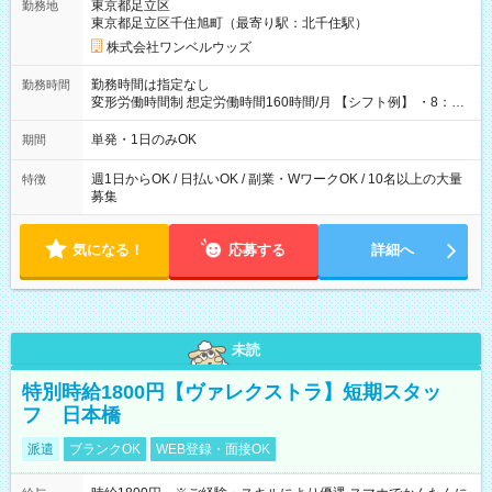
東京都足立区
勤務地
東京都足立区千住旭町（最寄り駅：北千住駅）
株式会社ワンベルウッズ
勤務時間は指定なし
勤務時間
変形労働時間制 想定労働時間160時間/月 【シフト例】 ・8：00
～21：00
単発・1日のみOK
期間
週1日からOK / 日払いOK / 副業・WワークOK / 10名以上の大量
特徴
募集
気になる！
応募する
詳細へ
未読
特別時給1800円【ヴァレクストラ】短期スタッ
フ 日本橋
派遣
ブランクOK
WEB登録・面接OK