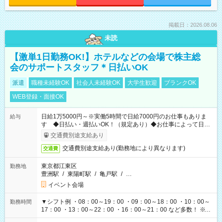
掲載日：2026.08.06
未読
【激単1日勤務OK!】ホテルなどの会場で株主総
会のサポートスタッフ＊日払いOK
派遣
職種未経験OK
社会人未経験OK
大学生歓迎
ブランクOK
WEB登録・面接OK
日給1万5000円～※実働5時間で日給7000円のお仕事もありま
給与
す ◆日払い・週払いOK！（規定あり）◆お仕事によって日給
も異なります
交通費別途支給あり
交通費別途支給あり(勤務地により異なります)
交通費
東京都江東区
勤務地
豊洲駅
/
東陽町駅
/
亀戸駅
/
…
イベント会場
▼シフト例 ・08：00～19：00 ・09：00～18：00 ・10：00～
勤務時間
17：00 ・13：00～22：00 ・16：00～21：00 など多数！ ※お
仕事により勤務時間が異なります