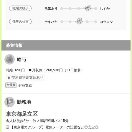
職場の様子
活気あり
しずか
仕事の仕方
テキパキ
コツコツ
募集情報
給与
時給1650円 ◆月収例：268,538円（21日換算）
交通費別途支給あり
全額支給
交通費
勤務地
東京都足立区
舎人駅徒歩3分、竹ノ塚駅民間バス15分
【東京電力グループ】電気メーターの設置など◎安定◎