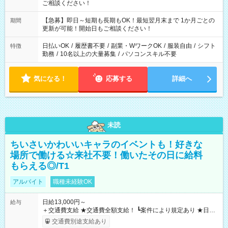
ご相談ください！
【急募】即日～短期も長期もOK！最短翌月末まで 1か月ごとの
期間
更新が可能！開始日もご相談ください！
日払いOK
/
履歴書不要
/
副業・WワークOK
/
服装自由
/
シフト
特徴
勤務
/
10名以上の大量募集
/
パソコンスキル不要
気になる！
応募する
詳細へ
未読
ちいさいかわいいキャラのイベントも！好きな
場所で働ける☆来社不要！働いたその日に給料
もらえる◎/T1
アルバイト
職種未経験OK
日給13,000円～
給与
＋交通費支給 ★交通費全額支給！ ┗案件により規定あり ★日払
いOK！（規定あり） ┗働いたその日に現金GET♪ お仕事後はコ
交通費別途支給あり
ンビニATMから 日払い分を引き落とせます！ 【試用期間】試