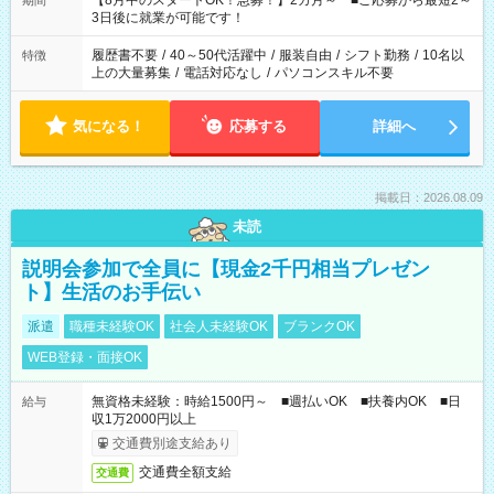
【8月中のスタートOK！急募！】2カ月～ ■ご応募から最短2～
期間
ね。 ※Wワーク希望の方へ 今ご覧のお仕事で希望する勤務時間
3日後に就業が可能です！
と、もう1つのお仕事の勤務時間。 合計で週40時間を超える場
合は応募できません。
履歴書不要
/
40～50代活躍中
/
服装自由
/
シフト勤務
/
10名以
特徴
上の大量募集
/
電話対応なし
/
パソコンスキル不要
気になる！
応募する
詳細へ
掲載日：2026.08.09
未読
説明会参加で全員に【現金2千円相当プレゼン
ト】生活のお手伝い
派遣
職種未経験OK
社会人未経験OK
ブランクOK
WEB登録・面接OK
無資格未経験：時給1500円～ ■週払いOK ■扶養内OK ■日
給与
収1万2000円以上
交通費別途支給あり
交通費全額支給
交通費