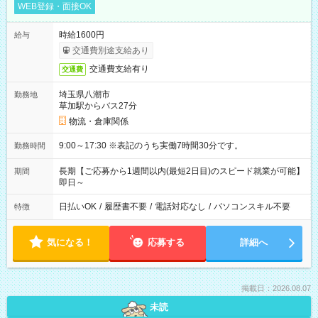
WEB登録・面接OK
時給1600円
給与
交通費別途支給あり
交通費支給有り
交通費
埼玉県八潮市
勤務地
草加駅からバス27分
物流・倉庫関係
9:00～17:30 ※表記のうち実働7時間30分です。
勤務時間
長期【ご応募から1週間以内(最短2日目)のスピード就業が可能】
期間
即日～
日払いOK
/
履歴書不要
/
電話対応なし
/
パソコンスキル不要
特徴
気になる！
応募する
詳細へ
掲載日：2026.08.07
未読