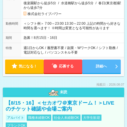
後楽園駅から徒歩5分
/
水道橋駅から徒歩5分
/
春日(東京都)駅
から徒歩7分
株式会社ライブパワー
＜シフト例＞ 7:00～23:00 13:30～22:00 上記の時間から好きな
勤務時間
時間を選べます！ ※時間は変更となる可能性があります
急募！8月15日・16日
期間
週1日からOK
/
履歴書不要
/
副業・WワークOK
/
シフト勤務
/
特徴
電話対応なし
/
パソコンスキル不要
気になる！
応募する
詳細へ
掲載日：2026.08.07
未読
【8/15・16】＜セカオワ＠東京ドーム！＞LIVE
のチケット確認や会場ご案内
アルバイト
職種未経験OK
社会人未経験OK
大学生歓迎
ブランクOK