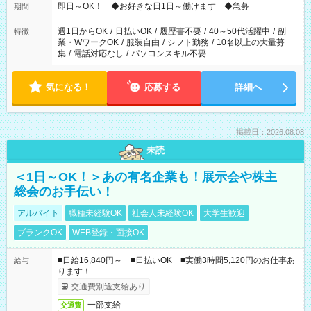
即日～OK！ ◆お好きな日1日～働けます ◆急募
期間
週1日からOK
/
日払いOK
/
履歴書不要
/
40～50代活躍中
/
副
特徴
業・WワークOK
/
服装自由
/
シフト勤務
/
10名以上の大量募
集
/
電話対応なし
/
パソコンスキル不要
気になる！
応募する
詳細へ
掲載日：2026.08.08
未読
＜1日～OK！＞あの有名企業も！展示会や株主
総会のお手伝い！
アルバイト
職種未経験OK
社会人未経験OK
大学生歓迎
ブランクOK
WEB登録・面接OK
■日給16,840円～ ■日払いOK ■実働3時間5,120円のお仕事あ
給与
ります！
交通費別途支給あり
一部支給
交通費