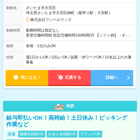
用期間なし
さいたま市大宮区
勤務地
埼玉県さいたま市大宮区錦町（最寄り駅：大宮駅）
株式会社ワンベルウッズ
勤務時間は指定なし
勤務時間
変形労働時間制 想定労働時間160時間/月 【シフト例】 ・8：00
～21：00
単発・1日のみOK
期間
週1日からOK / 日払いOK / 副業・WワークOK / 10名以上の大量
特徴
募集
気になる！
応募する
詳細へ
未読
給与即払いOK！高時給！土日休み！ピッキング
作業など
派遣
職種未経験OK
社会人未経験OK
ブランクOK