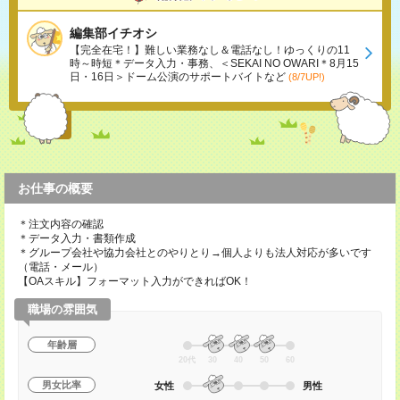
編集部イチオシ
【完全在宅！】難しい業務なし＆電話なし！ゆっくりの11
時～時短＊データ入力・事務、＜SEKAI NO OWARI＊8月15
日・16日＞ドーム公演のサポートバイトなど
(8/7UP!)
お仕事の概要
＊注文内容の確認
＊データ入力・書類作成
＊グループ会社や協力会社とのやりとり→個人よりも法人対応が多いです
（電話・メール）
【OAスキル】フォーマット入力ができればOK！
職場の雰囲気
年齢層
20代
30
40
50
60
男女比率
女性
男性