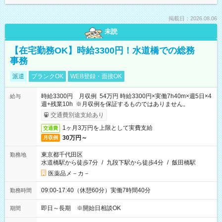
掲載日：2026.08.06
未読
【在宅勤務OK】時給3300円！水道橋での総務
事務
派遣
ブランクOK
WEB登録・面接OK
時給3300円 月収例 54万円 時給3300円×実働7h40m×週5日×4
給与
週+残業10h ※月収例を保証するものではありません。
交通費別途支給あり
1ヶ月3万円を上限として実費支給
交通費
30万円～
月収例
東京都千代田区
勤務地
水道橋駅から徒歩7分
/
九段下駅から徒歩4分
/
飯田橋駅
医薬品メ－カ－
09:00-17:40（休憩60分）実働7時間40分
勤務時間
即日～長期 ※開始日相談OK
期間