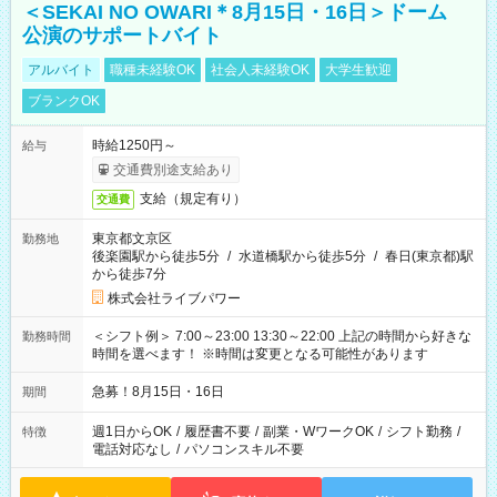
＜SEKAI NO OWARI＊8月15日・16日＞ドーム
公演のサポートバイト
アルバイト
職種未経験OK
社会人未経験OK
大学生歓迎
ブランクOK
時給1250円～
給与
交通費別途支給あり
支給（規定有り）
交通費
東京都文京区
勤務地
後楽園駅から徒歩5分
/
水道橋駅から徒歩5分
/
春日(東京都)駅
から徒歩7分
株式会社ライブパワー
＜シフト例＞ 7:00～23:00 13:30～22:00 上記の時間から好きな
勤務時間
時間を選べます！ ※時間は変更となる可能性があります
急募！8月15日・16日
期間
週1日からOK
/
履歴書不要
/
副業・WワークOK
/
シフト勤務
/
特徴
電話対応なし
/
パソコンスキル不要