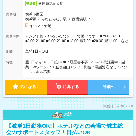
交通費規定支給
交通費
横浜市西区
勤務地
横浜駅
/
みなとみらい駅
/
西横浜駅
/
…
イベント会場
＜シフト例＞ いろいろなシフトで働けます！ ■7:00-24:00
勤務時間
■8:00-21:00 ■9:00-21:00 ■18:00-翌7:00 ■20:30-翌11:00 など
単発1日～OK!
期間
週1日からOK
/
日払いOK
/
履歴書不要
/
40～50代活躍中
/
副
特徴
業・WワークOK
/
服装自由
/
シフト勤務
/
電話対応なし
/
パソ
コンスキル不要
気になる！
応募する
詳細へ
掲載日：2026.08.09
未読
【激単1日勤務OK!】ホテルなどの会場で株主総
会のサポートスタッフ＊日払いOK