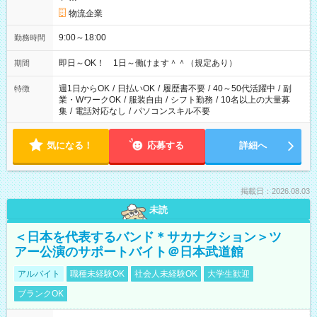
物流企業
9:00～18:00
勤務時間
即日～OK！ 1日～働けます＾＾（規定あり）
期間
週1日からOK
/
日払いOK
/
履歴書不要
/
40～50代活躍中
/
副
特徴
業・WワークOK
/
服装自由
/
シフト勤務
/
10名以上の大量募
集
/
電話対応なし
/
パソコンスキル不要
気になる！
応募する
詳細へ
掲載日：2026.08.03
未読
＜日本を代表するバンド＊サカナクション＞ツ
アー公演のサポートバイト＠日本武道館
アルバイト
職種未経験OK
社会人未経験OK
大学生歓迎
ブランクOK