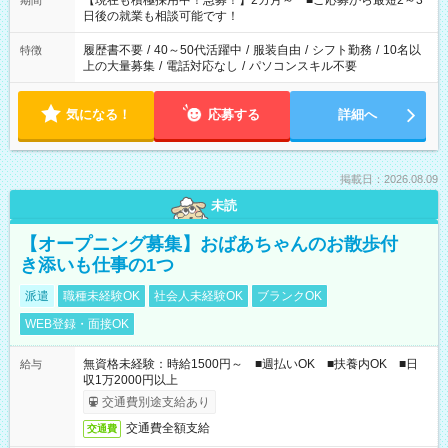
【現在も積極採用中！急募！】2カ月～ ■ご応募から最短2～3
期間
の方へ 今ご覧のお仕事で希望する勤務時間と、もう1つのお仕事
日後の就業も相談可能です！
の勤務時間。 合計で週40時間を超える場合は応募できません。
履歴書不要
/
40～50代活躍中
/
服装自由
/
シフト勤務
/
10名以
特徴
上の大量募集
/
電話対応なし
/
パソコンスキル不要
気になる！
応募する
詳細へ
掲載日：2026.08.09
未読
【オープニング募集】おばあちゃんのお散歩付
き添いも仕事の1つ
派遣
職種未経験OK
社会人未経験OK
ブランクOK
WEB登録・面接OK
無資格未経験：時給1500円～ ■週払いOK ■扶養内OK ■日
給与
収1万2000円以上
交通費別途支給あり
交通費全額支給
交通費