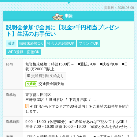
掲載日：2026.08.09
未読
説明会参加で全員に【現金2千円相当プレゼン
ト】生活のお手伝い
派遣
職種未経験OK
社会人未経験OK
ブランクOK
WEB登録・面接OK
無資格未経験：時給1500円～ ■週払いOK ■扶養内OK ■日
給与
収1万2000円以上
交通費別途支給あり
交通費全額支給
交通費
東京都世田谷区
勤務地
三軒茶屋駅
/
世田谷駅
/
下高井戸駅
/
…
≪自宅からドアtoドアで30分以内！≫ご希望の勤務地を紹介
します。
9:00～18:00（休憩60分） ■ご希望があれば下記シフトもOK！
勤務時間
早番 7:00～16:00 遅番 10:00～19:00 「家族と休みを合わせた
い」 「余裕を持って夕飯の準備がしたい」 「できれば残業はし
たくない」 など、ご希望を教えてくださいね。 ※Wワーク希望