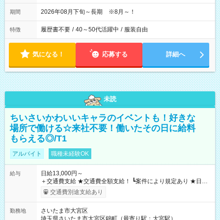
2026年08月下旬～長期 ※8月～！
期間
履歴書不要
/
40～50代活躍中
/
服装自由
特徴
気になる！
応募する
詳細へ
未読
ちいさいかわいいキャラのイベントも！好きな
場所で働ける☆来社不要！働いたその日に給料
もらえる◎/T1
アルバイト
職種未経験OK
日給13,000円～
給与
＋交通費支給 ★交通費全額支給！ ┗案件により規定あり ★日払
いOK！（規定あり） ┗働いたその日に現金GET♪ お仕事後はコ
交通費別途支給あり
ンビニATMから 日払い分を引き落とせます！ 【試用期間】試
用期間なし
さいたま市大宮区
勤務地
埼玉県さいたま市大宮区錦町（最寄り駅：大宮駅）