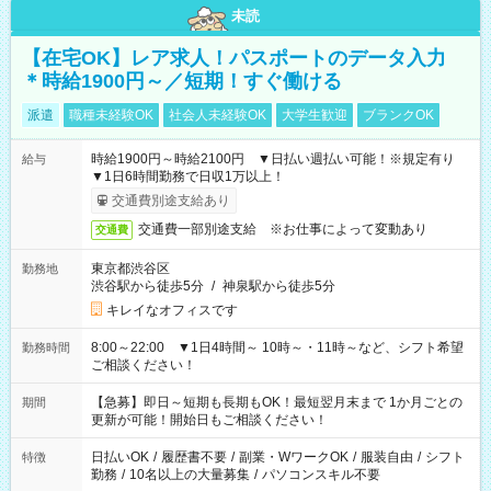
未読
【在宅OK】レア求人！パスポートのデータ入力
＊時給1900円～／短期！すぐ働ける
派遣
職種未経験OK
社会人未経験OK
大学生歓迎
ブランクOK
時給1900円～時給2100円 ▼日払い週払い可能！※規定有り
給与
▼1日6時間勤務で日収1万以上！
交通費別途支給あり
交通費一部別途支給 ※お仕事によって変動あり
交通費
東京都渋谷区
勤務地
渋谷駅から徒歩5分
/
神泉駅から徒歩5分
キレイなオフィスです
8:00～22:00 ▼1日4時間～ 10時～・11時～など、シフト希望
勤務時間
ご相談ください！
【急募】即日～短期も長期もOK！最短翌月末まで 1か月ごとの
期間
更新が可能！開始日もご相談ください！
日払いOK
/
履歴書不要
/
副業・WワークOK
/
服装自由
/
シフト
特徴
勤務
/
10名以上の大量募集
/
パソコンスキル不要