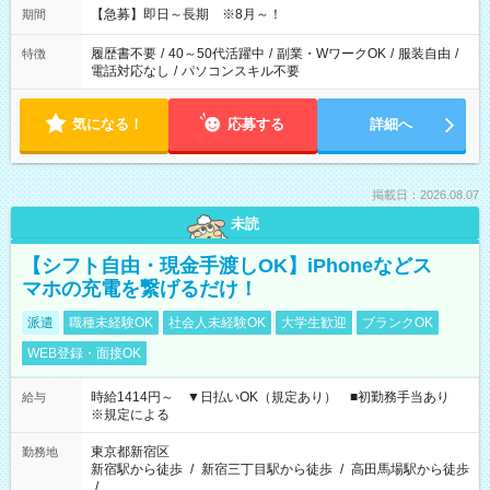
【急募】即日～長期 ※8月～！
期間
履歴書不要
/
40～50代活躍中
/
副業・WワークOK
/
服装自由
/
特徴
電話対応なし
/
パソコンスキル不要
気になる！
応募する
詳細へ
掲載日：2026.08.07
未読
【シフト自由・現金手渡しOK】iPhoneなどス
マホの充電を繋げるだけ！
派遣
職種未経験OK
社会人未経験OK
大学生歓迎
ブランクOK
WEB登録・面接OK
時給1414円～ ▼日払いOK（規定あり） ■初勤務手当あり
給与
※規定による
東京都新宿区
勤務地
新宿駅から徒歩
/
新宿三丁目駅から徒歩
/
高田馬場駅から徒歩
/
…