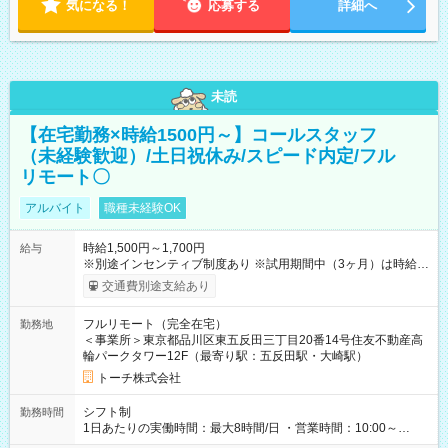
気になる！
応募する
詳細へ
未読
【在宅勤務×時給1500円～】コールスタッフ
（未経験歓迎）/土日祝休み/スピード内定/フル
リモート〇
アルバイト
職種未経験OK
時給1,500円～1,700円
給与
※別途インセンティブ制度あり ※試用期間中（3ヶ月）は時給
1,400円 【試用期間】試用期間あり 試用期間の長さ：3ヶ月
交通費別途支給あり
※ 雇用形態と給与に、本採用時と異なる部分があります。 雇用
形態：本採用時と同じです。 給与：時給 1,400円 ～ 1,400円 ■
フルリモート（完全在宅）
勤務地
初回3ヶ月契約、以降は6ヶ月毎に更新 ・試用期間：3ヶ月 ・契
＜事業所＞東京都品川区東五反田三丁目20番14号住友不動産高
約更新：あり（契約満了時の業務量、勤務態度、勤務成績によ
輪パークタワー12F（最寄り駅：五反田駅・大崎駅）
り判断）、更新上限なし
トーチ株式会社
シフト制
勤務時間
1日あたりの実働時間：最大8時間/日 ・営業時間：10:00～
19:00（平日のみ） ※9:00～の勤務も応相談 ・勤務日数：週3