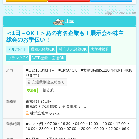
掲載日：2026.08.08
未読
＜1日～OK！＞あの有名企業も！展示会や株主
総会のお手伝い！
アルバイト
職種未経験OK
社会人未経験OK
大学生歓迎
ブランクOK
WEB登録・面接OK
■日給16,840円～ ■日払いOK ■実働3時間5,120円のお仕事あ
給与
ります！
交通費別途支給あり
一部支給
交通費
東京都千代田区
勤務地
東京駅
/
水道橋駅
/
有楽町駅
/
…
株式会社マッシュ
■シフト例 ・07:00～19:30 ・09:00～12:00 ・10:00～17:00 ・
勤務時間
18:00～23:00 ・19:00～07:00 ・20:00～09:00 ・22:00～06:00
etc ★最短で3時間で5,120円のお仕事から 15時間で2万円近く稼
げるお仕事も！ ご希望のお時間に合わせてご紹介！ ※シフトは