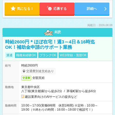
気になる！
応募する
詳細へ
掲載日：2026.08.08
未読
時給2600円＊ほぼ在宅！週3～4日＆16時迄
OK！補助金申請のサポート業務
派遣
職種未経験OK
ブランクOK
WEB登録・面接OK
時給2600円
給与
交通費別途支給あり
全額支給
交通費
東京都中央区
勤務地
八丁堀(東京都)駅から徒歩2分
/
茅場町駅から徒歩6分
建設業界向けのAIサービスの提供など
10:00～17:00(実働6時間 休憩1時間) ※定時：10:00～
勤務時間
19:00（※終わりの時間：16:00～19:00で相談可！）