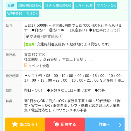
派遣
職種未経験OK
社会人未経験OK
大学生歓迎
ブランクOK
WEB登録・面接OK
日給1万5000円～※実働5時間で日給7000円のお仕事もありま
給与
す ◆日払い・週払いOK！（規定あり）◆お仕事によって日給
も異なります
交通費別途支給あり
交通費別途支給あり(勤務地により異なります)
交通費
東京都文京区
勤務地
後楽園駅
/
茗荷谷駅
/
本郷三丁目駅
/
…
イベント会場
▼シフト例 ・08：00～19：00 ・09：00～18：00 ・10：00～
勤務時間
17：00 ・13：00～22：00 ・16：00～21：00 など多数！ ※お
仕事により勤務時間が異なります
即日～OK！ ◆お好きな日1日～働けます ◆急募
期間
週1日からOK
/
日払いOK
/
履歴書不要
/
40～50代活躍中
/
副
特徴
業・WワークOK
/
服装自由
/
シフト勤務
/
10名以上の大量募
集
/
電話対応なし
/
パソコンスキル不要
気になる！
応募する
詳細へ