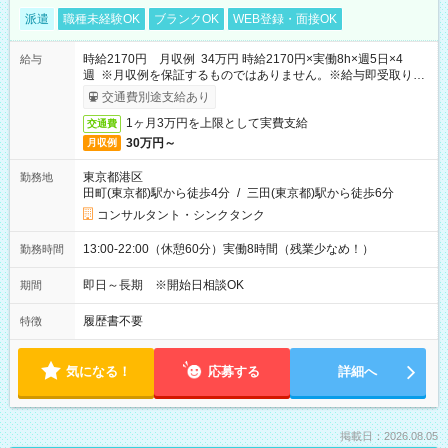
派遣
職種未経験OK
ブランクOK
WEB登録・面接OK
時給2170円 月収例 34万円 時給2170円×実働8h×週5日×4
給与
週 ※月収例を保証するものではありません。※給与即受取りサ
ービス利用可（利用条件有）
交通費別途支給あり
1ヶ月3万円を上限として実費支給
交通費
30万円～
月収例
東京都港区
勤務地
田町(東京都)駅から徒歩4分
/
三田(東京都)駅から徒歩6分
コンサルタント・シンクタンク
13:00-22:00（休憩60分）実働8時間（残業少なめ！）
勤務時間
即日～長期 ※開始日相談OK
期間
履歴書不要
特徴
気になる！
応募する
詳細へ
掲載日：2026.08.05