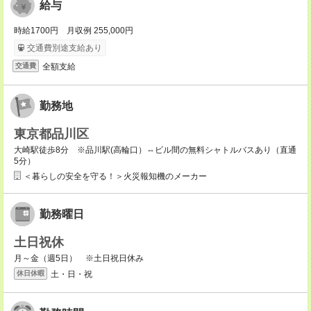
給与
時給1700円 月収例 255,000円
交通費別途支給あり
全額支給
交通費
勤務地
東京都品川区
大崎駅徒歩8分 ※品川駅(高輪口）⇔ビル間の無料シャトルバスあり（直通
5分）
＜暮らしの安全を守る！＞火災報知機のメーカー
勤務曜日
土日祝休
月～金（週5日） ※土日祝日休み
土・日・祝
休日休暇