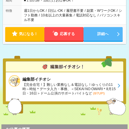
■１日のみ・1回だけお仕事OK！
期間
現場によって異なります。 ※勿論、休憩時間はあるのでご安心
ください！
週1日からOK
/
日払いOK
/
履歴書不要
/
副業・WワークOK
/
シ
特徴
フト勤務
/
10名以上の大量募集
/
電話対応なし
/
パソコンスキ
ル不要
気になる！
応募する
詳細へ
編集部イチオシ
【完全在宅！】難しい業務なし＆電話なし！ゆっくりの11
時～時短＊データ入力・事務、＜SEKAI NO OWARI＊8月15
日・16日＞ドーム公演のサポートバイトなど
(8/7UP!)