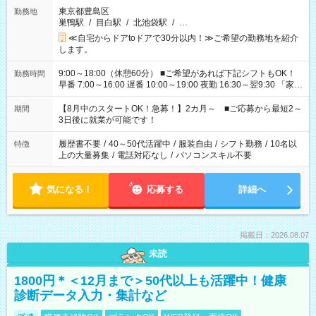
東京都豊島区
勤務地
巣鴨駅
/
目白駅
/
北池袋駅
/
…
≪自宅からドアtoドアで30分以内！≫ご希望の勤務地を紹介
します。
9:00～18:00（休憩60分） ■ご希望があれば下記シフトもOK！
勤務時間
早番 7:00～16:00 遅番 10:00～19:00 夜勤 16:30～翌9:30 「家族
と休みを合わせたい」 「余裕を持って夕飯の準備がしたい」
「できれば残業はしたくない」 など、ご希望を教えてください
【8月中のスタートOK！急募！】2カ月～ ■ご応募から最短2～
期間
ね。 ※Wワーク希望の方へ 今ご覧のお仕事で希望する勤務時間
3日後に就業が可能です！
と、もう1つのお仕事の勤務時間。 合計で週40時間を超える場
合は応募できません。
履歴書不要
/
40～50代活躍中
/
服装自由
/
シフト勤務
/
10名以
特徴
上の大量募集
/
電話対応なし
/
パソコンスキル不要
気になる！
応募する
詳細へ
掲載日：2026.08.07
未読
1800円＊＜12月まで＞50代以上も活躍中！健康
診断データ入力・集計など