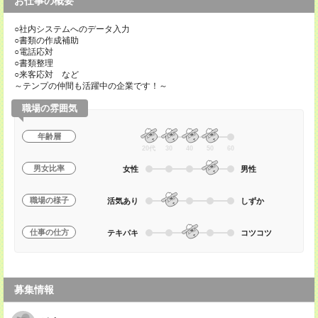
お仕事の概要
○社内システムへのデータ入力
○書類の作成補助
○電話応対
○書類整理
○来客応対 など
～テンプの仲間も活躍中の企業です！～
職場の雰囲気
年齢層
20代
30
40
50
60
男女比率
女性
男性
職場の様子
活気あり
しずか
仕事の仕方
テキパキ
コツコツ
募集情報