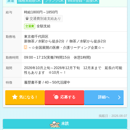
派遣
職種未経験OK
ブランクOK
WEB登録・面接OK
時給1800円～1850円
給与
交通費別途支給あり
全額支給
交通費
東京都千代田区
勤務地
新御茶ノ水駅から徒歩2分
/
御茶ノ水駅から徒歩2分
～☆全国展開の医療・介護リーディング企業☆～
09:00～17:15(実働7時間15分 休憩1時間)
勤務時間
2026年10月上旬～2026年12月下旬 12月末まで 延長の可能
期間
性もあります ※10月～！
履歴書不要
/
40～50代活躍中
特徴
気になる！
応募する
詳細へ
掲載日：2026.08.07
未読