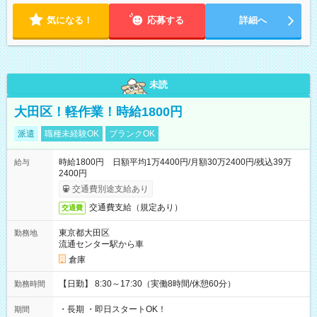
日～ ・勤務時間：1日5時間以上、週20時間以上
気になる！
応募する
詳細へ
未読
大田区！軽作業！時給1800円
派遣
職種未経験OK
ブランクOK
時給1800円 日額平均1万4400円/月額30万2400円/残込39万
給与
2400円
交通費別途支給あり
交通費支給（規定あり）
交通費
東京都大田区
勤務地
流通センター駅から車
倉庫
【日勤】 8:30～17:30（実働8時間/休憩60分）
勤務時間
・長期 ・即日スタートOK！
期間