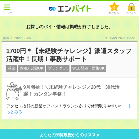
0
メニュー
気になる！
ログイン
お探しのバイト情報は掲載が終了しました。
掲載日 :2026
/
08
/
05
No.TMPE26-0619551
1700円＊【未経験チャレンジ】派遣スタッフ
活躍中！長期！事務サポート
派遣
職種未経験OK
ブランクOK
WEB登録・面接OK
9月開始！＼未経験チャレンジ／20代・30代活
躍！ カンタン事務！
アクセス抜群の新築オフィス！ラウンジありで休憩取りやすい○
...も
っとみる
あなたの閲覧履歴からのオススメ