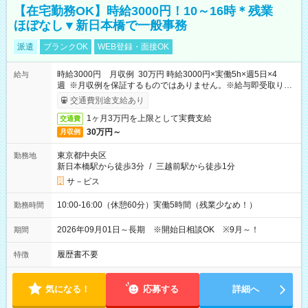
【在宅勤務OK】時給3000円！10～16時＊残業
ほぼなし▼新日本橋で一般事務
派遣
ブランクOK
WEB登録・面接OK
時給3000円 月収例 30万円 時給3000円×実働5h×週5日×4
給与
週 ※月収例を保証するものではありません。※給与即受取りサ
ービス利用可（利用条件有）
交通費別途支給あり
1ヶ月3万円を上限として実費支給
交通費
30万円～
月収例
東京都中央区
勤務地
新日本橋駅から徒歩3分
/
三越前駅から徒歩1分
サ－ビス
10:00-16:00（休憩60分）実働5時間（残業少なめ！）
勤務時間
2026年09月01日～長期 ※開始日相談OK ※9月～！
期間
履歴書不要
特徴
気になる！
応募する
詳細へ