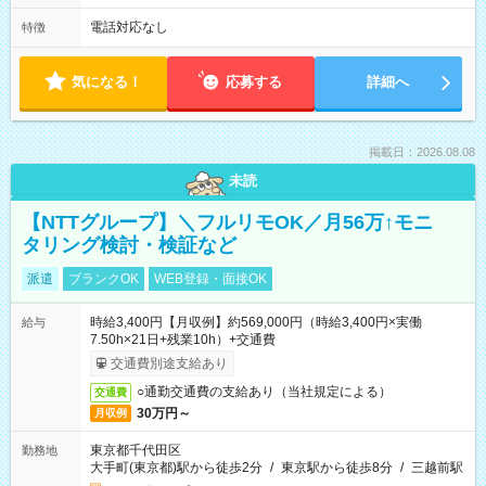
電話対応なし
特徴
気になる！
応募する
詳細へ
掲載日：2026.08.08
未読
【NTTグループ】＼フルリモOK／月56万↑モニ
タリング検討・検証など
派遣
ブランクOK
WEB登録・面接OK
時給3,400円【月収例】約569,000円（時給3,400円×実働
給与
7.50h×21日+残業10h）+交通費
交通費別途支給あり
○通勤交通費の支給あり（当社規定による）
交通費
30万円～
月収例
東京都千代田区
勤務地
大手町(東京都)駅から徒歩2分
/
東京駅から徒歩8分
/
三越前駅