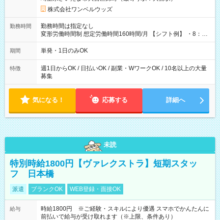
株式会社ワンベルウッズ
勤務時間は指定なし
勤務時間
変形労働時間制 想定労働時間160時間/月 【シフト例】 ・8：00
～21：00
単発・1日のみOK
期間
週1日からOK / 日払いOK / 副業・WワークOK / 10名以上の大量
特徴
募集
気になる！
応募する
詳細へ
未読
特別時給1800円【ヴァレクストラ】短期スタッ
フ 日本橋
派遣
ブランクOK
WEB登録・面接OK
時給1800円 ※ご経験・スキルにより優遇 スマホでかんたんに
給与
前払いで給与が受け取れます（※上限、条件あり）