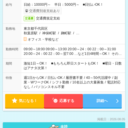
日給：10000円～ 半日：5000円～ ■日払いOK！
給与
交通費別途支給あり
交通費規定支給
交通費
東京都千代田区
勤務地
秋葉原駅
/
神保町駅
/
麹町駅
/
…
オフィス・学校など
09:00～18:00 09:00～13:00 20:00～24：00 22：00～31:00
勤務時間
20:00～24：00 22：00～翌7:00 …など1日4時間～OK！ その他
シフトもございます！ お気軽にご相談ください！
激短1日～OK！ ■もちろん即日スタートもOK！ ■曜日・日数
期間
はアナタ次第！
週1日からOK
/
日払いOK
/
履歴書不要
/
40～50代活躍中
/
副
特徴
業・WワークOK
/
シフト勤務
/
10名以上の大量募集
/
電話対応
なし
/
パソコンスキル不要
気になる！
応募する
詳細へ
掲載日：2026.08.05
未読