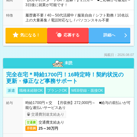
【8月中のスタートOK！急募！】2カ月～ ■ご応募から最短2～
期間
ね。 ※Wワーク希望の方へ 今ご覧のお仕事で希望する勤務時間
3日後に就業が可能です！
と、もう1つのお仕事の勤務時間。 合計で週40時間を超える場
合は応募できません。
履歴書不要
/
40～50代活躍中
/
服装自由
/
シフト勤務
/
10名以
特徴
上の大量募集
/
電話対応なし
/
パソコンスキル不要
気になる！
応募する
詳細へ
掲載日：2026.08.07
未読
完全在宅＊時給1700円！16時定時！契約状況の
更新・修正など事務サポート
派遣
職種未経験OK
ブランクOK
WEB登録・面接OK
時給1700円＋交 【月収例】272,000円～ ■給与の前払いが可
給与
能な速払いサービスあり
交通費別途支給あり
交通費支給あり
交通費
25～30万円
月収例