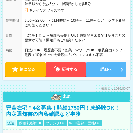
渋谷駅から徒歩5分
/
神泉駅から徒歩5分
キレイなオフィスです
8:00～22:00 ▼1日4時間～ 10時～・11時～など、シフト希望
勤務時間
ご相談ください！
【急募】即日～短期も長期もOK！最短翌月末まで 1か月ごとの
期間
更新が可能！開始日もご相談ください！
日払いOK
/
履歴書不要
/
副業・WワークOK
/
服装自由
/
シフト
特徴
勤務
/
10名以上の大量募集
/
パソコンスキル不要
気になる！
応募する
詳細へ
掲載日：2026.08.07
未読
完全在宅＊4名募集！時給1750円！未経験OK！
内定通知書の内容確認など事務
派遣
職種未経験OK
ブランクOK
WEB登録・面接OK