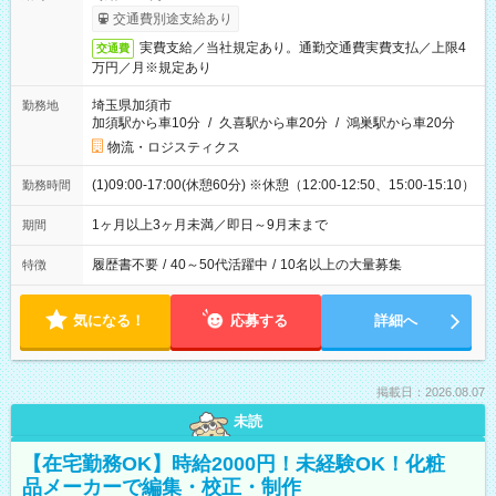
交通費別途支給あり
実費支給／当社規定あり。通勤交通費実費支払／上限4
交通費
万円／月※規定あり
埼玉県加須市
勤務地
加須駅から車10分
/
久喜駅から車20分
/
鴻巣駅から車20分
物流・ロジスティクス
(1)09:00-17:00(休憩60分) ※休憩（12:00-12:50、15:00-15:10）
勤務時間
1ヶ月以上3ヶ月未満／即日～9月末まで
期間
履歴書不要
/
40～50代活躍中
/
10名以上の大量募集
特徴
気になる！
応募する
詳細へ
掲載日：2026.08.07
未読
【在宅勤務OK】時給2000円！未経験OK！化粧
品メーカーで編集・校正・制作