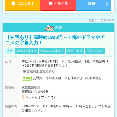
気になる！
応募する
詳細へ
掲載日：2026.08.05
未読
【在宅あり】高時給1900円～！海外ドラマやア
ニメの字幕入力！
派遣
職種未経験OK
社会人未経験OK
大学生歓迎
ブランクOK
時給1900円～時給2100円 ▼日払い週払い可能！※規定有り
給与
▼1日6時間勤務で日収1万以上！
交通費別途支給あり
交通費一部別途支給 ※お仕事によって変動あり
交通費
東京都新宿区
勤務地
新宿駅から徒歩5分
キレイなオフィスです
8:00～22:00 ▼1日4時間～ 10時～・11時～など、シフト希望
勤務時間
ご相談ください！