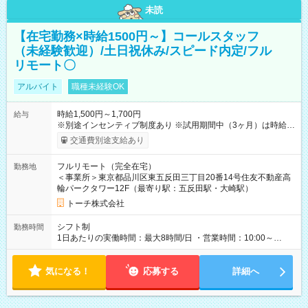
未読
【在宅勤務×時給1500円～】コールスタッフ
（未経験歓迎）/土日祝休み/スピード内定/フル
リモート〇
アルバイト
職種未経験OK
時給1,500円～1,700円
給与
※別途インセンティブ制度あり ※試用期間中（3ヶ月）は時給
1,400円 【試用期間】試用期間あり 試用期間の長さ：3ヶ月
交通費別途支給あり
※ 雇用形態と給与に、本採用時と異なる部分があります。 雇用
形態：本採用時と同じです。 給与：時給 1,400円 ～ 1,400円 ■
フルリモート（完全在宅）
勤務地
初回3ヶ月契約、以降は6ヶ月毎に更新 ・試用期間：3ヶ月 ・契
＜事業所＞東京都品川区東五反田三丁目20番14号住友不動産高
約更新：あり（契約満了時の業務量、勤務態度、勤務成績によ
輪パークタワー12F（最寄り駅：五反田駅・大崎駅）
り判断）、更新上限なし
トーチ株式会社
シフト制
勤務時間
1日あたりの実働時間：最大8時間/日 ・営業時間：10:00～
19:00（平日のみ） ※9:00～の勤務も応相談 ・勤務日数：週3
日～ ・勤務時間：1日5時間以上、週20時間以上
気になる！
応募する
詳細へ