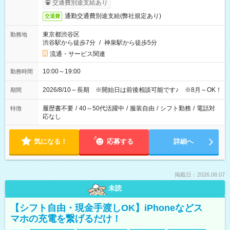
交通費別途支給あり
通勤交通費別途支給(弊社規定あり)
交通費
東京都渋谷区
勤務地
渋谷駅から徒歩7分
/
神泉駅から徒歩5分
流通・サービス関連
10:00～19:00
勤務時間
2026/8/10～長期 ※開始日は前後相談可能です♪ ※8月～OK！
期間
履歴書不要
/
40～50代活躍中
/
服装自由
/
シフト勤務
/
電話対
特徴
応なし
気になる！
応募する
詳細へ
掲載日：2026.08.07
未読
【シフト自由・現金手渡しOK】iPhoneなどス
マホの充電を繋げるだけ！