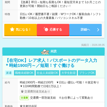
【急募】即日～短期も長期もOK！最短翌月末まで 1か月ごとの
期間
更新が可能！開始日もご相談ください！
日払いOK
/
履歴書不要
/
副業・WワークOK
/
服装自由
/
シフト
特徴
勤務
/
10名以上の大量募集
/
パソコンスキル不要
気になる！
応募する
詳細へ
掲載日：2026.08.05
未読
【在宅OK】レア求人！パスポートのデータ入力
＊時給1900円～／短期！すぐ働ける
派遣
職種未経験OK
社会人未経験OK
大学生歓迎
ブランクOK
時給1900円～時給2100円 ▼日払い週払い可能！※規定有り
給与
▼1日6時間勤務で日収1万以上！
交通費別途支給あり
交通費一部別途支給 ※お仕事によって変動あり
交通費
東京都渋谷区
勤務地