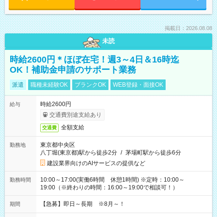
掲載日：2026.08.08
未読
時給2600円＊ほぼ在宅！週3～4日＆16時迄
OK！補助金申請のサポート業務
派遣
職種未経験OK
ブランクOK
WEB登録・面接OK
時給2600円
給与
交通費別途支給あり
全額支給
交通費
東京都中央区
勤務地
八丁堀(東京都)駅から徒歩2分
/
茅場町駅から徒歩6分
建設業界向けのAIサービスの提供など
10:00～17:00(実働6時間 休憩1時間) ※定時：10:00～
勤務時間
19:00（※終わりの時間：16:00～19:00で相談可！）
【急募】即日～長期 ※8月～！
期間