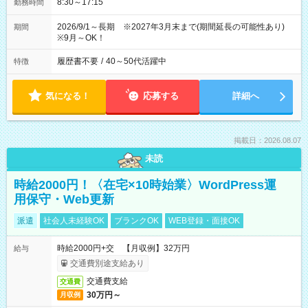
8:30～17:15
勤務時間
2026/9/1～長期 ※2027年3月末まで(期間延長の可能性あり)
期間
※9月～OK！
履歴書不要
/
40～50代活躍中
特徴
気になる！
応募する
詳細へ
掲載日：2026.08.07
未読
時給2000円！〈在宅×10時始業〉WordPress運
用保守・Web更新
派遣
社会人未経験OK
ブランクOK
WEB登録・面接OK
時給2000円+交 【月収例】32万円
給与
交通費別途支給あり
交通費支給
交通費
30万円～
月収例