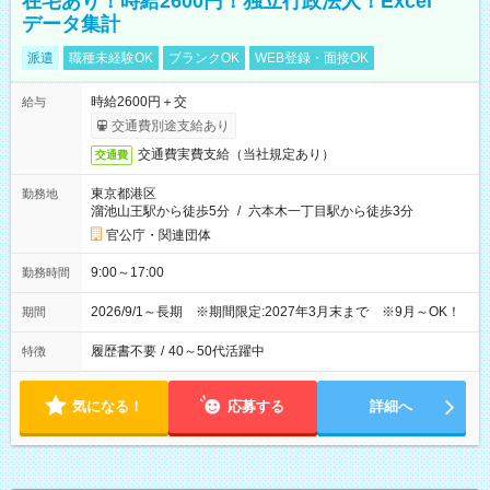
在宅あり！時給2600円！独立行政法人！Excel
データ集計
派遣
職種未経験OK
ブランクOK
WEB登録・面接OK
時給2600円＋交
給与
交通費別途支給あり
交通費実費支給（当社規定あり）
交通費
東京都港区
勤務地
溜池山王駅から徒歩5分
/
六本木一丁目駅から徒歩3分
官公庁・関連団体
9:00～17:00
勤務時間
2026/9/1～長期 ※期間限定:2027年3月末まで ※9月～OK！
期間
履歴書不要
/
40～50代活躍中
特徴
気になる！
応募する
詳細へ