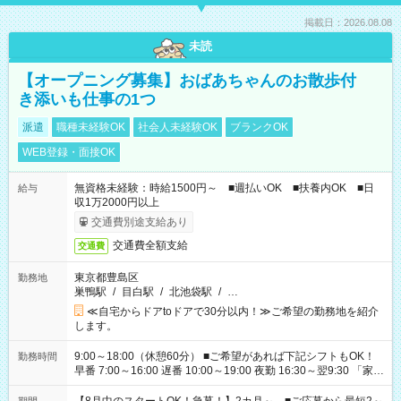
掲載日：2026.08.08
未読
【オープニング募集】おばあちゃんのお散歩付
き添いも仕事の1つ
派遣
職種未経験OK
社会人未経験OK
ブランクOK
WEB登録・面接OK
無資格未経験：時給1500円～ ■週払いOK ■扶養内OK ■日
給与
収1万2000円以上
交通費別途支給あり
交通費全額支給
交通費
東京都豊島区
勤務地
巣鴨駅
/
目白駅
/
北池袋駅
/
…
≪自宅からドアtoドアで30分以内！≫ご希望の勤務地を紹介
します。
9:00～18:00（休憩60分） ■ご希望があれば下記シフトもOK！
勤務時間
早番 7:00～16:00 遅番 10:00～19:00 夜勤 16:30～翌9:30 「家族
と休みを合わせたい」 「余裕を持って夕飯の準備がしたい」
「できれば残業はしたくない」 など、ご希望を教えてください