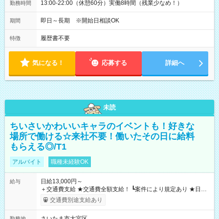
13:00-22:00（休憩60分）実働8時間（残業少なめ！）
勤務時間
即日～長期 ※開始日相談OK
期間
履歴書不要
特徴
気になる！
応募する
詳細へ
未読
ちいさいかわいいキャラのイベントも！好きな
場所で働ける☆来社不要！働いたその日に給料
もらえる◎/T1
アルバイト
職種未経験OK
日給13,000円～
給与
＋交通費支給 ★交通費全額支給！ ┗案件により規定あり ★日払
いOK！（規定あり） ┗働いたその日に現金GET♪ お仕事後はコ
交通費別途支給あり
ンビニATMから 日払い分を引き落とせます！ 【試用期間】試
用期間なし
さいたま市大宮区
勤務地