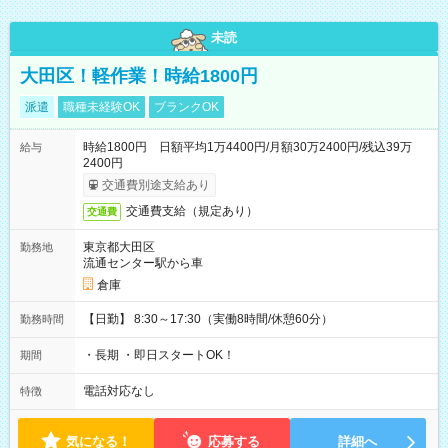
未読
大田区！軽作業！時給1800円
派遣
職種未経験OK
ブランクOK
時給1800円 日額平均1万4400円/月額30万2400円/残込39万
給与
2400円
交通費別途支給あり
交通費支給（規定あり）
交通費
東京都大田区
勤務地
流通センター駅から車
倉庫
【日勤】 8:30～17:30（実働8時間/休憩60分）
勤務時間
・長期 ・即日スタートOK！
期間
電話対応なし
特徴
気になる！
応募する
詳細へ