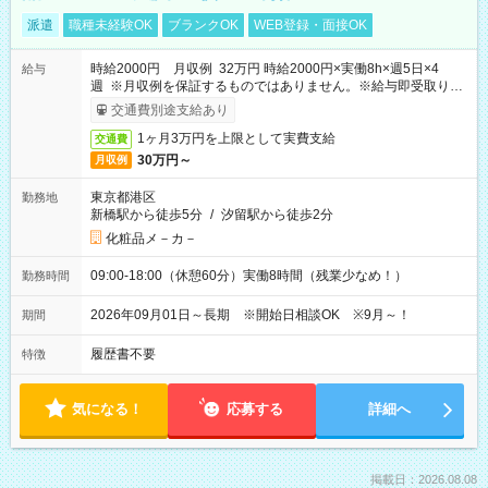
派遣
職種未経験OK
ブランクOK
WEB登録・面接OK
時給2000円 月収例 32万円 時給2000円×実働8h×週5日×4
給与
週 ※月収例を保証するものではありません。※給与即受取りサ
ービス利用可（利用条件有）
交通費別途支給あり
1ヶ月3万円を上限として実費支給
交通費
30万円～
月収例
東京都港区
勤務地
新橋駅から徒歩5分
/
汐留駅から徒歩2分
化粧品メ－カ－
09:00-18:00（休憩60分）実働8時間（残業少なめ！）
勤務時間
2026年09月01日～長期 ※開始日相談OK ※9月～！
期間
履歴書不要
特徴
気になる！
応募する
詳細へ
掲載日：2026.08.08