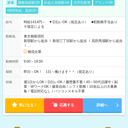
派遣
職種未経験OK
社会人未経験OK
大学生歓迎
ブランクOK
WEB登録・面接OK
時給1414円～ ▼日払いOK（規定あり） ■初勤務手当あり
給与
※規定による
東京都新宿区
勤務地
新宿駅から徒歩
/
新宿三丁目駅から徒歩
/
高田馬場駅から徒歩
/
…
物流企業
9:00～18:00
勤務時間
即日～OK！ 1日～働けます＾＾（規定あり）
期間
週1日からOK
/
日払いOK
/
履歴書不要
/
40～50代活躍中
/
副
特徴
業・WワークOK
/
服装自由
/
シフト勤務
/
10名以上の大量募
集
/
電話対応なし
/
パソコンスキル不要
気になる！
応募する
詳細へ