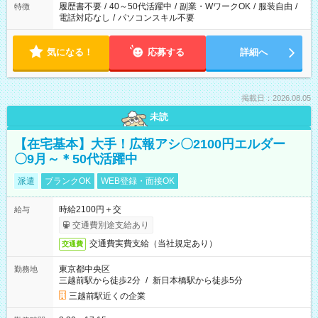
履歴書不要
/
40～50代活躍中
/
副業・WワークOK
/
服装自由
/
特徴
電話対応なし
/
パソコンスキル不要
気になる！
応募する
詳細へ
掲載日：2026.08.05
未読
【在宅基本】大手！広報アシ〇2100円エルダー
〇9月～＊50代活躍中
派遣
ブランクOK
WEB登録・面接OK
時給2100円＋交
給与
交通費別途支給あり
交通費実費支給（当社規定あり）
交通費
東京都中央区
勤務地
三越前駅から徒歩2分
/
新日本橋駅から徒歩5分
三越前駅近くの企業