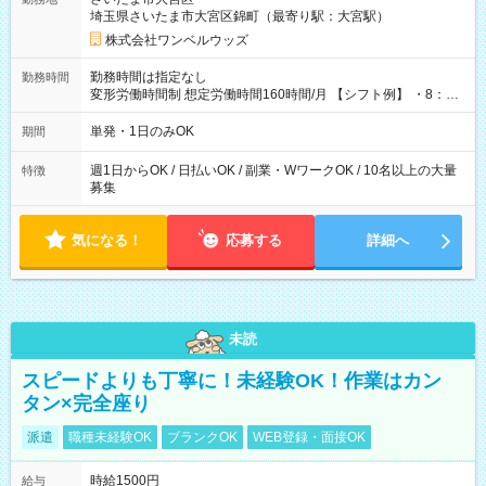
埼玉県さいたま市大宮区錦町（最寄り駅：大宮駅）
株式会社ワンベルウッズ
勤務時間は指定なし
勤務時間
変形労働時間制 想定労働時間160時間/月 【シフト例】 ・8：00
～21：00
単発・1日のみOK
期間
週1日からOK / 日払いOK / 副業・WワークOK / 10名以上の大量
特徴
募集
気になる！
応募する
詳細へ
未読
スピードよりも丁寧に！未経験OK！作業はカン
タン×完全座り
派遣
職種未経験OK
ブランクOK
WEB登録・面接OK
時給1500円
給与