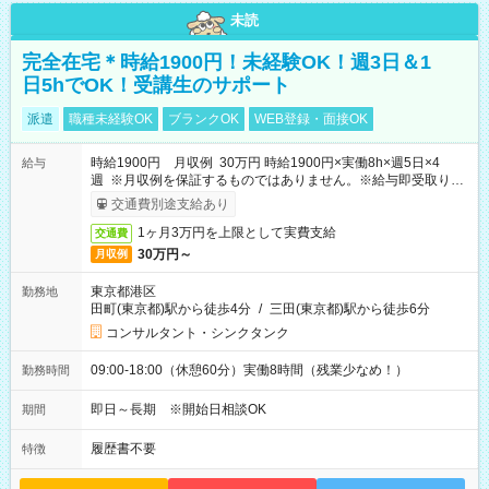
未読
完全在宅＊時給1900円！未経験OK！週3日＆1
日5hでOK！受講生のサポート
派遣
職種未経験OK
ブランクOK
WEB登録・面接OK
時給1900円 月収例 30万円 時給1900円×実働8h×週5日×4
給与
週 ※月収例を保証するものではありません。※給与即受取りサ
ービス利用可（利用条件有）
交通費別途支給あり
1ヶ月3万円を上限として実費支給
交通費
30万円～
月収例
東京都港区
勤務地
田町(東京都)駅から徒歩4分
/
三田(東京都)駅から徒歩6分
コンサルタント・シンクタンク
09:00-18:00（休憩60分）実働8時間（残業少なめ！）
勤務時間
即日～長期 ※開始日相談OK
期間
履歴書不要
特徴