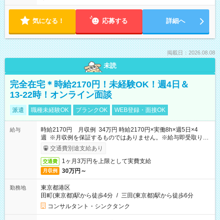
気になる！
応募する
詳細へ
掲載日：2026.08.08
未読
完全在宅＊時給2170円！未経験OK！週4日＆
13-22時！オンライン面談
派遣
職種未経験OK
ブランクOK
WEB登録・面接OK
時給2170円 月収例 34万円 時給2170円×実働8h×週5日×4
給与
週 ※月収例を保証するものではありません。※給与即受取りサ
ービス利用可（利用条件有）
交通費別途支給あり
1ヶ月3万円を上限として実費支給
交通費
30万円～
月収例
東京都港区
勤務地
田町(東京都)駅から徒歩4分
/
三田(東京都)駅から徒歩6分
コンサルタント・シンクタンク