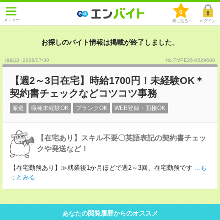
0
メニュー
気になる！
ログイン
お探しのバイト情報は掲載が終了しました。
掲載日 :2026
/
07
/
30
No.TMPE26-0529688
【週2～3日在宅】時給1700円！未経験OK＊
契約書チェックなどコツコツ事務
派遣
職種未経験OK
ブランクOK
WEB登録・面接OK
【在宅あり】スキル不要〇英語表記の契約書チェッ
クや発送など！
【在宅勤務あり】≫就業後1か月ほどで週2～3回、在宅勤務です
...も
っとみる
あなたの閲覧履歴からのオススメ