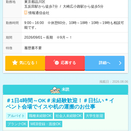
東京都品川区
勤務地
五反田駅から徒歩7分
/
大崎広小路駅から徒歩5分
情報通信会社
9:00～16:00 ※休憩60分。10時～18時・10時～19時も相談可
勤務時間
能です。
2026/09/01～長期 ※9月～！
期間
履歴書不要
特徴
気になる！
応募する
詳細へ
掲載日：2026.08.06
未読
＃1日4時間～OK＃未経験歓迎！＃日払い＊イ
ベント会場でイスや机の運搬のお仕事
アルバイト
職種未経験OK
社会人未経験OK
大学生歓迎
ブランクOK
WEB登録・面接OK