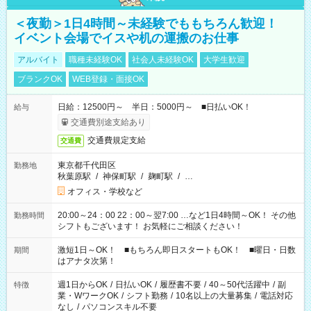
＜夜勤＞1日4時間～未経験でももちろん歓迎！
イベント会場でイスや机の運搬のお仕事
アルバイト
職種未経験OK
社会人未経験OK
大学生歓迎
ブランクOK
WEB登録・面接OK
日給：12500円～ 半日：5000円～ ■日払いOK！
給与
交通費別途支給あり
交通費規定支給
交通費
東京都千代田区
勤務地
秋葉原駅
/
神保町駅
/
麹町駅
/
…
オフィス・学校など
20:00～24：00 22：00～翌7:00 …など1日4時間～OK！ その他
勤務時間
シフトもございます！ お気軽にご相談ください！
激短1日～OK！ ■もちろん即日スタートもOK！ ■曜日・日数
期間
はアナタ次第！
週1日からOK
/
日払いOK
/
履歴書不要
/
40～50代活躍中
/
副
特徴
業・WワークOK
/
シフト勤務
/
10名以上の大量募集
/
電話対応
なし
/
パソコンスキル不要