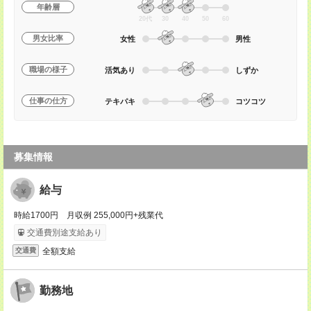
年齢層
20代
30
40
50
60
男女比率
女性
男性
職場の様子
活気あり
しずか
仕事の仕方
テキパキ
コツコツ
募集情報
給与
時給1700円 月収例 255,000円+残業代
交通費別途支給あり
全額支給
交通費
勤務地