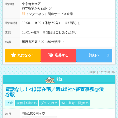
東京都新宿区
勤務地
四ツ谷駅から徒歩1分
インターネット関連サービス企業
10:00～19:00（休憩:60分） ※残業なし
勤務時間
10/01～長期 ※開始日ご相談ください！
期間
履歴書不要
/
40～50代活躍中
特徴
気になる！
応募する
詳細へ
掲載日：2026.08.07
未読
電話なし！<ほぼ在宅／週1出社>審査事務@渋
谷駅
派遣
職種未経験OK
ブランクOK
WEB登録・面接OK
時給1800円＋交
給与