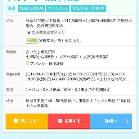
派遣
職種未経験OK
ブランクOK
WEB登録・面接OK
時給1400円／月収例：117,600円＝1,400円×4時間×21日勤務の
給与
場合＋交通費別途支給
交通費別途支給あり
実費支給／当社規定あり。
交通費
さいたま市見沼区
勤務地
七里駅から車6分
/
大宮公園駅
/
大宮(埼玉県)駅
アパレル・日用雑貨
(1)14:00-18:00(休憩0分) (2)14:00-19:00(休憩0分) (3)14:00-
勤務時間
19:30(休憩0分) (4)14:00-20:00(休憩45分) ※お好きな時間が選べ
ます
1ヶ月以上3ヶ月未満／即日～8月末までの期間限定
期間
履歴書不要
/
40～50代活躍中
/
服装自由
/
シフト勤務
/
10名以
特徴
上の大量募集
気になる！
応募する
詳細へ