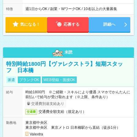
週1日からOK / 副業・WワークOK / 10名以上の大量募集
特徴
気になる！
応募する
詳細へ
未読
特別時給1800円【ヴァレクストラ】短期スタッ
フ 日本橋
派遣
ブランクOK
WEB登録・面接OK
時給1800円 ※ご経験・スキルにより優遇 スマホでかんたんに
給与
前払いで給与が受け取れます（※上限、条件あり）
交通費別途支給あり
交通費全額支給（規定あり）
交通費
東京都中央区
勤務地
東京都中央区 東京メトロ 日本橋駅から直結（徒歩1分）
Valextra