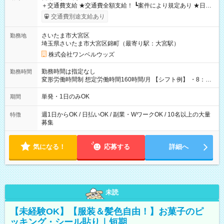
＋交通費支給 ★交通費全額支給！ ┗案件により規定あり ★日払
いOK！（規定あり） ┗働いたその日に現金GET♪ お仕事後はコ
交通費別途支給あり
ンビニATMから 日払い分を引き落とせます！ 【試用期間】試
用期間なし
さいたま市大宮区
勤務地
埼玉県さいたま市大宮区錦町（最寄り駅：大宮駅）
株式会社ワンベルウッズ
勤務時間は指定なし
勤務時間
変形労働時間制 想定労働時間160時間/月 【シフト例】 ・8：00
～21：00
単発・1日のみOK
期間
週1日からOK / 日払いOK / 副業・WワークOK / 10名以上の大量
特徴
募集
気になる！
応募する
詳細へ
未読
【未経験OK】【服装＆髪色自由！】お菓子のピ
ッキング・シール貼り｜短期