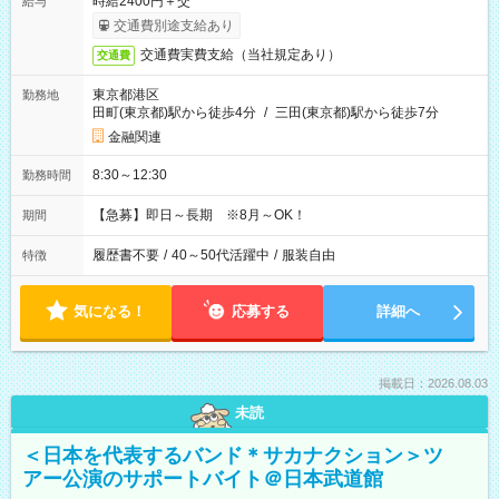
時給2400円＋交
給与
交通費別途支給あり
交通費実費支給（当社規定あり）
交通費
東京都港区
勤務地
田町(東京都)駅から徒歩4分
/
三田(東京都)駅から徒歩7分
金融関連
8:30～12:30
勤務時間
【急募】即日～長期 ※8月～OK！
期間
履歴書不要
/
40～50代活躍中
/
服装自由
特徴
気になる！
応募する
詳細へ
掲載日：2026.08.03
未読
＜日本を代表するバンド＊サカナクション＞ツ
アー公演のサポートバイト＠日本武道館