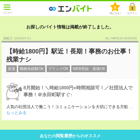
0
メニュー
気になる！
ログイン
お探しのバイト情報は掲載が終了しました。
掲載日 :2026
/
07
/
11
No.TMPE26-0529358
【時給1800円】駅近！長期！事務のお仕事！
残業ナシ
派遣
職種未経験OK
ブランクOK
WEB登録・面接OK
8月開始！＼時給1800円×時間相談可！／社団法人で
事務！＠永田町駅すぐ↑
人気の社団法人で働こう！コミュニケーションを大切にできる方歓
...
もっとみる
あなたの閲覧履歴からのオススメ