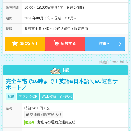
10:00～18:00(実働7時間 休憩1時間)
勤務時間
2026年08月下旬～長期 ※8月～！
期間
履歴書不要
/
40～50代活躍中
/
服装自由
特徴
気になる！
応募する
詳細へ
掲載日：2026.08.05
未読
完全在宅で16時まで！英語&日本語＼EC運営サ
ポート／
派遣
ブランクOK
WEB登録・面接OK
時給2450円＋交
給与
交通費別途支給あり
出社時の通勤交通費支給
交通費