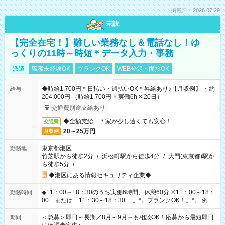
掲載日：2026.07.29
未読
【完全在宅！】難しい業務なし＆電話なし！ゆ
っくりの11時～時短＊データ入力・事務
派遣
職種未経験OK
ブランクOK
WEB登録・面接OK
◆時給1,700円＊日払い・週払いOK＊昇給あり♪【月収例】 ・約
給与
204,000円 （時給1,700円 × 実働6h × 20日）
交通費別途支給あり
◆全額支給 ＊家が少し遠くても安心！
交通費
20～25万円
月収例
東京都港区
勤務地
竹芝駅から徒歩2分
/
浜松町駅から徒歩4分
/
大門(東京都)駅か
ら徒歩5分
/
…
◆港区にある情報セキュリティ企業◆
◆11：00～18：30のうち実働6時間、休憩60分 ※11：00～18：
勤務時間
00 または 11：30～18：30 。*。ブランクOK！。*。 例え
ば前職が、 在宅/財団法人/事務/コールセンター/受付/販売/カフェ
スタッフ スイーツ販売/ホテルフロント/化粧品販売/など 様々な
＜急募＞即日～長期／8月～9月～も相談OK！応募から最短即日
期間
業界から入社して活躍されています♪