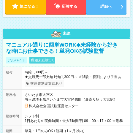
気になる！
応募する
詳細へ
未読
マニュアル通りに簡単WORK◆未経験から好き
な時にお仕事できる！単発OK◎試験監督
アルバイト
職種未経験OK
時給1,300円～
給与
★交通費一部支給 時給1,300円～ ※試験・役割により手当あり
※勤務回数により昇給あり 【即給（前払い）オプションあ
交通費別途支給あり
り！】 希望される場合、勤務から1週間ほどで給与の一部を受け
取れます。 ※手数料418円がかかります。 【過去試験日の収入
さいたま市大宮区
勤務地
例】 ・河合塾模擬試験 8:30～17:30（休憩1時間） 時給1,300円
埼玉県埼玉県さいたま市大宮区錦町（最寄り駅：大宮駅）
×8時間＝日収10,400円＋交通費 ※当日の役割により時給＋100
円の場合あり ・国家試験 7:00～13:30（休憩なし） 時給1,300
株式会社全国試験運営センター
円（役割手当＋100円）×6時間＝日収8,400円＋交通費 【試用期
間】試用期間なし
シフト制
勤務時間
1日あたりの実働時間：最大7時間/日 09：00～17：00 ※勤務時
間は 試験により異なります。
単発・1日のみOK / 短期（1ヶ月以内）
期間