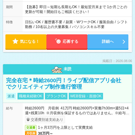
【急募】即日～短期も長期もOK！最短翌月末まで 1か月ごとの
期間
更新が可能！開始日もご相談ください！
日払いOK
/
履歴書不要
/
副業・WワークOK
/
服装自由
/
シフト
特徴
勤務
/
10名以上の大量募集
/
パソコンスキル不要
気になる！
応募する
詳細へ
掲載日：2026.08.06
未読
完全在宅＊時給2600円！ライブ配信アプリ会社
でクリエイティブ制作進行管理
派遣
職種未経験OK
ブランクOK
WEB登録・面接OK
時給2600円 月収例 41万円 時給2600円×実働7h30m×週5日×4
給与
週+残業10h ※月収例を保証するものではありません。※給与即
受取りサービス利用可（利用条件有）
交通費別途支給あり
1ヶ月3万円を上限として実費支給
交通費
30万円～
月収例