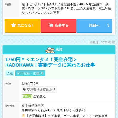
週1日からOK
/
日払いOK
/
履歴書不要
/
40～50代活躍中
/
副
特徴
業・WワークOK
/
シフト勤務
/
10名以上の大量募集
/
電話対応
なし
/
パソコンスキル不要
気になる！
応募する
詳細へ
掲載日：2026.08.06
未読
1750円＊＜エンタメ！完全在宅＞
KADOKAWA！書籍データに関わるお仕事
派遣
WEB登録・面接OK
時給1750円
給与
交通費別途支給あり
全額支給
交通費
東京都千代田区
勤務地
飯田橋駅から徒歩3分
/
九段下駅から徒歩7分
【大手出版社】出版事業・ゲーム事業・アニメ・映像事業