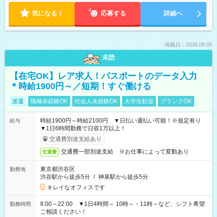
気になる！
応募する
詳細へ
掲載日：2026.08.05
未読
【在宅OK】レア求人！パスポートのデータ入力
＊時給1900円～／短期！すぐ働ける
派遣
職種未経験OK
社会人未経験OK
大学生歓迎
ブランクOK
時給1900円～時給2100円 ▼日払い週払い可能！※規定有り
給与
▼1日6時間勤務で日収1万以上！
交通費別途支給あり
交通費一部別途支給 ※お仕事によって変動あり
交通費
東京都渋谷区
勤務地
渋谷駅から徒歩5分
/
神泉駅から徒歩5分
キレイなオフィスです
8:00～22:00 ▼1日4時間～ 10時～・11時～など、シフト希望
勤務時間
ご相談ください！