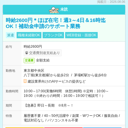
掲載日：2026.08.06
未読
時給2600円＊ほぼ在宅！週3～4日＆16時迄
OK！補助金申請のサポート業務
派遣
職種未経験OK
ブランクOK
WEB登録・面接OK
時給2600円
給与
交通費別途支給あり
全額支給
交通費
東京都中央区
勤務地
八丁堀(東京都)駅から徒歩2分
/
茅場町駅から徒歩6分
建設業界向けのAIサービスの提供など
10:00～17:00(実働6時間 休憩1時間) ※定時：10:00～
勤務時間
19:00（※終わりの時間：16:00～19:00で相談可！）
【急募】即日～長期 ※8月～！
期間
履歴書不要
/
40～50代活躍中
/
副業・WワークOK
/
服装自由
/
特徴
電話対応なし
/
パソコンスキル不要