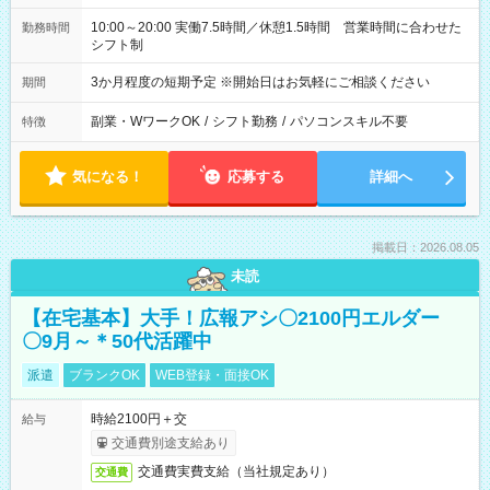
10:00～20:00 実働7.5時間／休憩1.5時間 営業時間に合わせた
勤務時間
シフト制
3か月程度の短期予定 ※開始日はお気軽にご相談ください
期間
副業・WワークOK
/
シフト勤務
/
パソコンスキル不要
特徴
気になる！
応募する
詳細へ
掲載日：2026.08.05
未読
【在宅基本】大手！広報アシ〇2100円エルダー
〇9月～＊50代活躍中
派遣
ブランクOK
WEB登録・面接OK
時給2100円＋交
給与
交通費別途支給あり
交通費実費支給（当社規定あり）
交通費