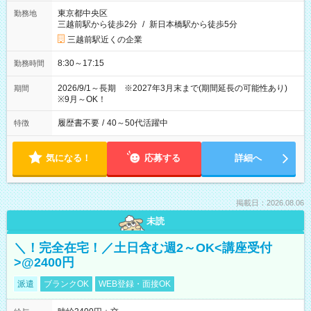
東京都中央区
勤務地
三越前駅から徒歩2分
/
新日本橋駅から徒歩5分
三越前駅近くの企業
8:30～17:15
勤務時間
2026/9/1～長期 ※2027年3月末まで(期間延長の可能性あり)
期間
※9月～OK！
履歴書不要
/
40～50代活躍中
特徴
気になる！
応募する
詳細へ
掲載日：2026.08.06
未読
＼！完全在宅！／土日含む週2～OK<講座受付
>@2400円
派遣
ブランクOK
WEB登録・面接OK