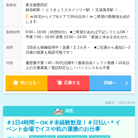
東京都墨田区
勤務地
錦糸町駅
/
とうきょうスカイツリー駅
/
京成曳舟駅
/
…
≪自宅からドアtoドアで30分以内！≫ご希望の勤務地を紹介
します。
9:00～18:00（休憩60分） ■ご希望があれば下記シフトもOK！
勤務時間
早番 7:00～16:00 遅番 10:00～19:00 「家族と休みを合わせた
い」 「余裕を持って夕飯の準備がしたい」 「できれば残業はし
たくない」 など、ご希望を教えてくださいね。 ※Wワーク希望
【現在も積極採用中！急募！】2カ月～ ■ご応募から最短2～3
期間
の方へ 今ご覧のお仕事で希望する勤務時間と、もう1つのお仕事
日後の就業も相談可能です！
の勤務時間。 合計で週40時間を超える場合は応募できません。
履歴書不要
/
40～50代活躍中
/
服装自由
/
シフト勤務
/
10名以
特徴
上の大量募集
/
電話対応なし
/
パソコンスキル不要
気になる！
応募する
詳細へ
掲載日：2026.08.06
未読
＃1日4時間～OK＃未経験歓迎！＃日払い＊イ
ベント会場でイスや机の運搬のお仕事