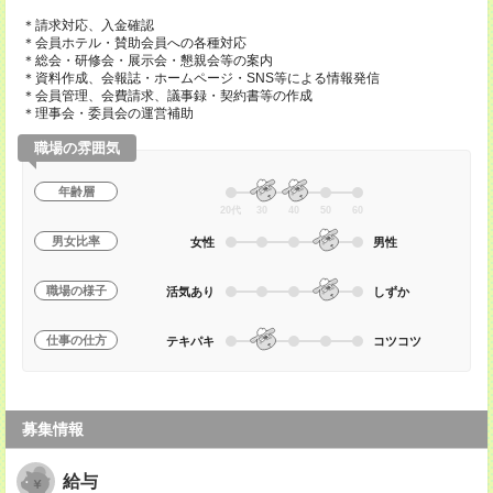
＊請求対応、入金確認
＊会員ホテル・賛助会員への各種対応
＊総会・研修会・展示会・懇親会等の案内
＊資料作成、会報誌・ホームページ・SNS等による情報発信
＊会員管理、会費請求、議事録・契約書等の作成
＊理事会・委員会の運営補助
職場の雰囲気
年齢層
20代
30
40
50
60
男女比率
女性
男性
職場の様子
活気あり
しずか
仕事の仕方
テキパキ
コツコツ
募集情報
給与