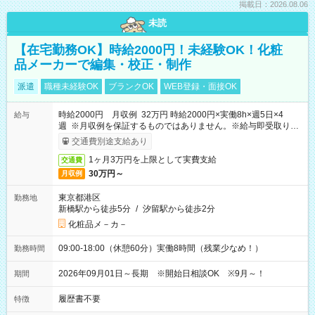
掲載日：2026.08.06
未読
【在宅勤務OK】時給2000円！未経験OK！化粧
品メーカーで編集・校正・制作
派遣
職種未経験OK
ブランクOK
WEB登録・面接OK
時給2000円 月収例 32万円 時給2000円×実働8h×週5日×4
給与
週 ※月収例を保証するものではありません。※給与即受取りサ
ービス利用可（利用条件有）
交通費別途支給あり
1ヶ月3万円を上限として実費支給
交通費
30万円～
月収例
東京都港区
勤務地
新橋駅から徒歩5分
/
汐留駅から徒歩2分
化粧品メ－カ－
09:00-18:00（休憩60分）実働8時間（残業少なめ！）
勤務時間
2026年09月01日～長期 ※開始日相談OK ※9月～！
期間
履歴書不要
特徴