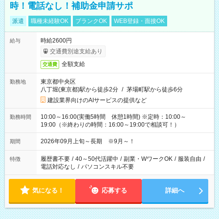
時！電話なし！補助金申請サポ
派遣
職種未経験OK
ブランクOK
WEB登録・面接OK
時給2600円
給与
交通費別途支給あり
全額支給
交通費
東京都中央区
勤務地
八丁堀(東京都)駅から徒歩2分
/
茅場町駅から徒歩6分
建設業界向けのAIサービスの提供など
10:00～16:00(実働5時間 休憩1時間) ※定時：10:00～
勤務時間
19:00（※終わりの時間：16:00～19:00で相談可！）
2026年09月上旬～長期 ※9月～！
期間
履歴書不要
/
40～50代活躍中
/
副業・WワークOK
/
服装自由
/
特徴
電話対応なし
/
パソコンスキル不要
気になる！
応募する
詳細へ