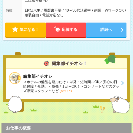
には選考案内♪
日払いOK
/
履歴書不要
/
40～50代活躍中
/
副業・WワークOK
/
特徴
服装自由
/
電話対応なし
気になる！
応募する
詳細へ
編集部イチオシ
＜ホテルの備品を運ぶだけ＞単発・短時間～OK／安心の日
給保障＊夜勤、＜単発＊1日～OK！＞コンサートなどのグッ
ズ販売スタッフ＊など
(8/6UP!)
お仕事の概要