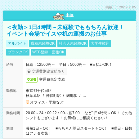
掲載日：2026.08.05
未読
＜夜勤＞1日4時間～未経験でももちろん歓迎！
イベント会場でイスや机の運搬のお仕事
アルバイト
職種未経験OK
社会人未経験OK
大学生歓迎
ブランクOK
WEB登録・面接OK
日給：12500円～ 半日：5000円～ ■日払いOK！
給与
交通費別途支給あり
交通費規定支給
交通費
東京都千代田区
勤務地
秋葉原駅
/
神保町駅
/
麹町駅
/
…
オフィス・学校など
20:00～24：00 22：00～翌7:00 …など1日4時間～OK！ その他
勤務時間
シフトもございます！ お気軽にご相談ください！
激短1日～OK！ ■もちろん即日スタートもOK！ ■曜日・日数
期間
はアナタ次第！