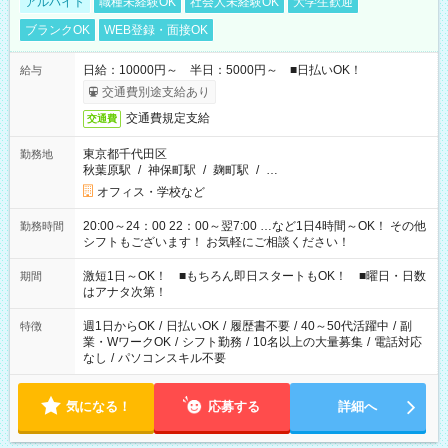
アルバイト
職種未経験OK
社会人未経験OK
大学生歓迎
ブランクOK
WEB登録・面接OK
日給：10000円～ 半日：5000円～ ■日払いOK！
給与
交通費別途支給あり
交通費規定支給
交通費
東京都千代田区
勤務地
秋葉原駅
/
神保町駅
/
麹町駅
/
…
オフィス・学校など
20:00～24：00 22：00～翌7:00 …など1日4時間～OK！ その他
勤務時間
シフトもございます！ お気軽にご相談ください！
激短1日～OK！ ■もちろん即日スタートもOK！ ■曜日・日数
期間
はアナタ次第！
週1日からOK
/
日払いOK
/
履歴書不要
/
40～50代活躍中
/
副
特徴
業・WワークOK
/
シフト勤務
/
10名以上の大量募集
/
電話対応
なし
/
パソコンスキル不要
気になる！
応募する
詳細へ