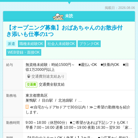
掲載日：2026.08.06
未読
【オープニング募集】おばあちゃんのお散歩付
き添いも仕事の1つ
派遣
職種未経験OK
社会人未経験OK
ブランクOK
WEB登録・面接OK
無資格未経験：時給1500円～ ■週払いOK ■扶養内OK ■日
給与
収1万2000円以上
交通費別途支給あり
交通費全額支給
交通費
東京都豊島区
勤務地
巣鴨駅
/
目白駅
/
北池袋駅
/
…
≪自宅からドアtoドアで30分以内！≫ご希望の勤務地を紹介
します。
9:00～18:00（休憩60分） ■ご希望があれば下記シフトもOK！
勤務時間
早番 7:00～16:00 遅番 10:00～19:00 夜勤 16:30～翌9:30 「家族
と休みを合わせたい」 「余裕を持って夕飯の準備がしたい」
「できれば残業はしたくない」 など、ご希望を教えてください