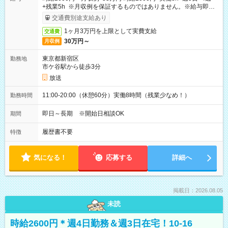
+残業5h ※月収例を保証するものではありません。※給与即受
取りサービス利用可（利用条件有）
交通費別途支給あり
1ヶ月3万円を上限として実費支給
交通費
30万円～
月収例
東京都新宿区
勤務地
市ケ谷駅から徒歩3分
放送
11:00-20:00（休憩60分）実働8時間（残業少なめ！）
勤務時間
即日～長期 ※開始日相談OK
期間
履歴書不要
特徴
気になる！
応募する
詳細へ
掲載日：2026.08.05
未読
時給2600円＊週4日勤務＆週3日在宅！10-16