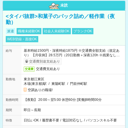
未読
<タイパ抜群>和菓子のパック詰め／軽作業（夜
勤）
派遣
職種未経験OK
社会人未経験OK
ブランクOK
WEB登録・面接OK
基本時給1500円・深夜時給1875円 ※交通費全額支給（規定あ
給与
り） 【月収例】28.5万円（20日勤務＋深夜120h ※残業なしの場
合）
交通費別途支給あり
交通費支給あり
交通費
東京都江東区
勤務地
木場(東京都)駅
/
東陽町駅
/
門前仲町駅
空調ありの職場!
【夜勤】 20:00～翌5:00 休憩60分 [実働]8時間00分
勤務時間
即日～長期
期間
日払いOK
/
履歴書不要
/
電話対応なし
/
パソコンスキル不要
特徴