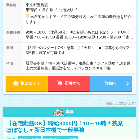
東京都豊島区
勤務地
巣鴨駅
/
目白駅
/
北池袋駅
/
…
≪自宅からドアtoドアで30分以内！≫ご希望の勤務地を紹介
します。
9:00～18:00（休憩60分） ■ご希望があれば下記シフトもOK！
勤務時間
早番 7:00～16:00 遅番 10:00～19:00 夜勤 16:30～翌9:30 「家族
と休みを合わせたい」 「余裕を持って夕飯の準備がしたい」
「できれば残業はしたくない」 など、ご希望を教えてください
【8月中のスタートOK！急募！】2カ月～ ■ご応募から最短2～
期間
ね。 ※Wワーク希望の方へ 今ご覧のお仕事で希望する勤務時間
3日後に就業が可能です！
と、もう1つのお仕事の勤務時間。 合計で週40時間を超える場
合は応募できません。
履歴書不要
/
40～50代活躍中
/
服装自由
/
シフト勤務
/
10名以
特徴
上の大量募集
/
電話対応なし
/
パソコンスキル不要
気になる！
応募する
詳細へ
掲載日：2026.08.07
未読
【在宅勤務OK】時給3000円！10～16時＊残業
ほぼなし▼新日本橋で一般事務