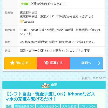
交通費全額支給（規定あり）
交通費
東京都中央区
勤務地
東京都中央区 東京メトロ 日本橋駅から直結（徒歩1分）
Valextra
10:00～20:00 実働7.5時間／休憩1.5時間 営業時間に合わせた
勤務時間
シフト制
3か月程度の短期予定 ※開始日はお気軽にご相談ください
期間
副業・WワークOK
/
シフト勤務
/
パソコンスキル不要
特徴
気になる！
応募する
詳細へ
掲載日：2026.08.07
未読
【シフト自由・現金手渡しOK】iPhoneなどス
マホの充電を繋げるだけ！
派遣
職種未経験OK
社会人未経験OK
大学生歓迎
ブランクOK