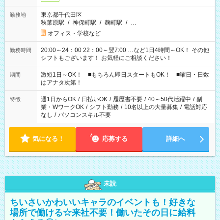
東京都千代田区
勤務地
秋葉原駅
/
神保町駅
/
麹町駅
/
…
オフィス・学校など
20:00～24：00 22：00～翌7:00 …など1日4時間～OK！ その他
勤務時間
シフトもございます！ お気軽にご相談ください！
激短1日～OK！ ■もちろん即日スタートもOK！ ■曜日・日数
期間
はアナタ次第！
週1日からOK
/
日払いOK
/
履歴書不要
/
40～50代活躍中
/
副
特徴
業・WワークOK
/
シフト勤務
/
10名以上の大量募集
/
電話対応
なし
/
パソコンスキル不要
気になる！
応募する
詳細へ
未読
ちいさいかわいいキャラのイベントも！好きな
場所で働ける☆来社不要！働いたその日に給料