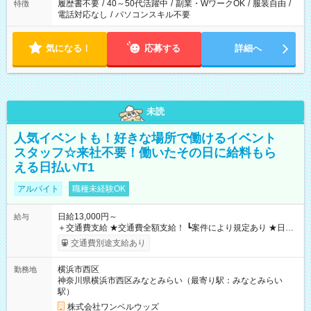
履歴書不要
/
40～50代活躍中
/
副業・WワークOK
/
服装自由
/
特徴
電話対応なし
/
パソコンスキル不要
気になる！
応募する
詳細へ
未読
人気イベントも！好きな場所で働けるイベント
スタッフ☆来社不要！働いたその日に給料もら
える日払い/T1
アルバイト
職種未経験OK
日給13,000円～
給与
＋交通費支給 ★交通費全額支給！ ┗案件により規定あり ★日払
いOK！（規定あり） ┗働いたその日に現金GET♪ お仕事後はコ
交通費別途支給あり
ンビニATMから 日払い分を引き落とせます！ 【試用期間】試
用期間なし
横浜市西区
勤務地
神奈川県横浜市西区みなとみらい（最寄り駅：みなとみらい
駅）
株式会社ワンベルウッズ