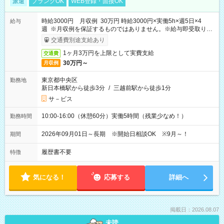
派遣
ブランクOK
WEB登録・面接OK
時給3000円 月収例 30万円 時給3000円×実働5h×週5日×4
給与
週 ※月収例を保証するものではありません。※給与即受取りサ
ービス利用可（利用条件有）
交通費別途支給あり
1ヶ月3万円を上限として実費支給
交通費
30万円～
月収例
東京都中央区
勤務地
新日本橋駅から徒歩3分
/
三越前駅から徒歩1分
サ－ビス
10:00-16:00（休憩60分）実働5時間（残業少なめ！）
勤務時間
2026年09月01日～長期 ※開始日相談OK ※9月～！
期間
履歴書不要
特徴
気になる！
応募する
詳細へ
掲載日：2026.08.07
未読