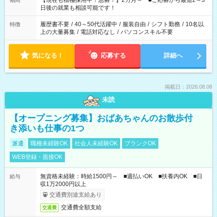
【現在も積極採用中！急募！】2カ月～ ■ご応募から最短2～3
期間
の方へ 今ご覧のお仕事で希望する勤務時間と、もう1つのお仕事
日後の就業も相談可能です！
の勤務時間。 合計で週40時間を超える場合は応募できません。
履歴書不要
/
40～50代活躍中
/
服装自由
/
シフト勤務
/
10名以
特徴
上の大量募集
/
電話対応なし
/
パソコンスキル不要
気になる！
応募する
詳細へ
掲載日：2026.08.08
未読
【オープニング募集】おばあちゃんのお散歩付
き添いも仕事の1つ
派遣
職種未経験OK
社会人未経験OK
ブランクOK
WEB登録・面接OK
無資格未経験：時給1500円～ ■週払いOK ■扶養内OK ■日
給与
収1万2000円以上
交通費別途支給あり
交通費全額支給
交通費