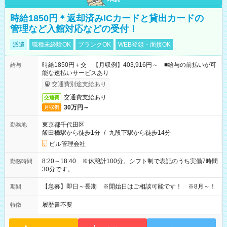
時給1850円＊返却済みICカードと貸出カードの
管理など入館対応などの受付！
派遣
職種未経験OK
ブランクOK
WEB登録・面接OK
時給1850円＋交 【月収例】403,916円～ ■給与の前払いが可
給与
能な速払いサービスあり
交通費別途支給あり
交通費支給あり
交通費
30万円～
月収例
東京都千代田区
勤務地
飯田橋駅から徒歩1分
/
九段下駅から徒歩14分
ビル管理会社
8:20～18:40 ※休憩計100分。シフト制で表記のうち実働7時間
勤務時間
30分です。
【急募】即日～長期 ※開始日はご相談可能です！ ※8月～！
期間
履歴書不要
特徴