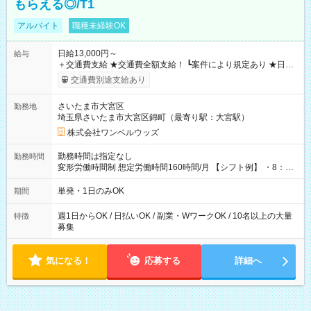
もらえる◎/T1
アルバイト
職種未経験OK
日給13,000円～
給与
＋交通費支給 ★交通費全額支給！ ┗案件により規定あり ★日払
いOK！（規定あり） ┗働いたその日に現金GET♪ お仕事後はコ
交通費別途支給あり
ンビニATMから 日払い分を引き落とせます！ 【試用期間】試
用期間なし
さいたま市大宮区
勤務地
埼玉県さいたま市大宮区錦町（最寄り駅：大宮駅）
株式会社ワンベルウッズ
勤務時間は指定なし
勤務時間
変形労働時間制 想定労働時間160時間/月 【シフト例】 ・8：00
～21：00
単発・1日のみOK
期間
週1日からOK / 日払いOK / 副業・WワークOK / 10名以上の大量
特徴
募集
気になる！
応募する
詳細へ