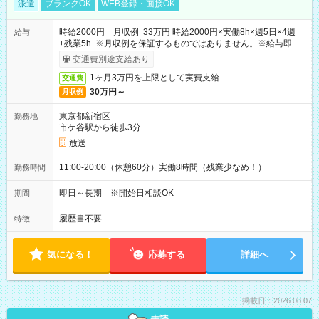
派遣
ブランクOK
WEB登録・面接OK
時給2000円 月収例 33万円 時給2000円×実働8h×週5日×4週
給与
+残業5h ※月収例を保証するものではありません。※給与即受
取りサービス利用可（利用条件有）
交通費別途支給あり
1ヶ月3万円を上限として実費支給
交通費
30万円～
月収例
東京都新宿区
勤務地
市ケ谷駅から徒歩3分
放送
11:00-20:00（休憩60分）実働8時間（残業少なめ！）
勤務時間
即日～長期 ※開始日相談OK
期間
履歴書不要
特徴
気になる！
応募する
詳細へ
掲載日：2026.08.07