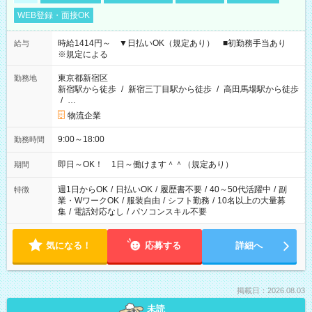
WEB登録・面接OK
時給1414円～ ▼日払いOK（規定あり） ■初勤務手当あり
給与
※規定による
東京都新宿区
勤務地
新宿駅から徒歩
/
新宿三丁目駅から徒歩
/
高田馬場駅から徒歩
/
…
物流企業
9:00～18:00
勤務時間
即日～OK！ 1日～働けます＾＾（規定あり）
期間
週1日からOK
/
日払いOK
/
履歴書不要
/
40～50代活躍中
/
副
特徴
業・WワークOK
/
服装自由
/
シフト勤務
/
10名以上の大量募
集
/
電話対応なし
/
パソコンスキル不要
気になる！
応募する
詳細へ
掲載日：2026.08.03
未読