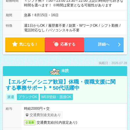
＜シフト例＞ 7:00～23:00 13:30～22:00 上記の時間から好きな
勤務時間
時間を選べます！ ※時間は変更となる可能性があります
急募！8月15日・16日
期間
週1日からOK
/
履歴書不要
/
副業・WワークOK
/
シフト勤務
/
特徴
電話対応なし
/
パソコンスキル不要
気になる！
応募する
詳細へ
掲載日：2026.07.28
未読
【エルダー／シニア歓迎】休職・復職支援に関
する事務サポート＊50代活躍中
派遣
ブランクOK
WEB登録・面接OK
時給2000円＋交
給与
交通費別途支給あり
交通費支給(社内規定あり)
交通費