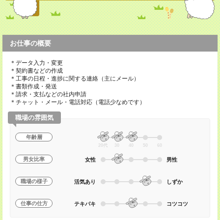
お仕事の概要
＊データ入力・変更
＊契約書などの作成
＊工事の日程・進捗に関する連絡（主にメール）
＊書類作成・発送
＊請求・支払などの社内申請
＊チャット・メール・電話対応（電話少なめです）
職場の雰囲気
年齢層
20代
30
40
50
60
男女比率
女性
男性
職場の様子
活気あり
しずか
仕事の仕方
テキパキ
コツコツ