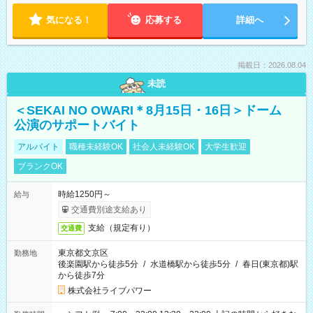
気になる！
応募する
詳細へ
掲載日：2026.08.04
未読
＜SEKAI NO OWARI＊8月15日・16日＞ドーム
公演のサポートバイト
アルバイト
職種未経験OK
社会人未経験OK
大学生歓迎
ブランクOK
時給1250円～
給与
交通費別途支給あり
支給（規定有り）
交通費
東京都文京区
勤務地
後楽園駅から徒歩5分
/
水道橋駅から徒歩5分
/
春日(東京都)駅
から徒歩7分
株式会社ライブパワー