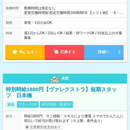
勤務時間は指定なし
勤務時間
変形労働時間制 想定労働時間160時間/月 【シフト例】 ・8：00
～21：00
単発・1日のみOK
期間
週1日からOK / 日払いOK / 副業・WワークOK / 10名以上の大量
特徴
募集
気になる！
応募する
詳細へ
未読
特別時給1800円【ヴァレクストラ】短期スタッ
フ 日本橋
派遣
ブランクOK
WEB登録・面接OK
時給1800円 ※ご経験・スキルにより優遇 スマホでかんたんに
給与
前払いで給与が受け取れます（※上限、条件あり）
交通費別途支給あり