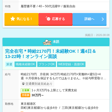
履歴書不要
/
40～50代活躍中
/
服装自由
特徴
気になる！
応募する
詳細へ
掲載日：2026.08.08
未読
完全在宅＊時給2170円！未経験OK！週4日＆
13-22時！オンライン面談
派遣
職種未経験OK
ブランクOK
WEB登録・面接OK
時給2170円 月収例 34万円 時給2170円×実働8h×週5日×4
給与
週 ※月収例を保証するものではありません。※給与即受取りサ
ービス利用可（利用条件有）
交通費別途支給あり
1ヶ月3万円を上限として実費支給
交通費
30万円～
月収例
東京都港区
勤務地
田町(東京都)駅から徒歩4分
/
三田(東京都)駅から徒歩6分