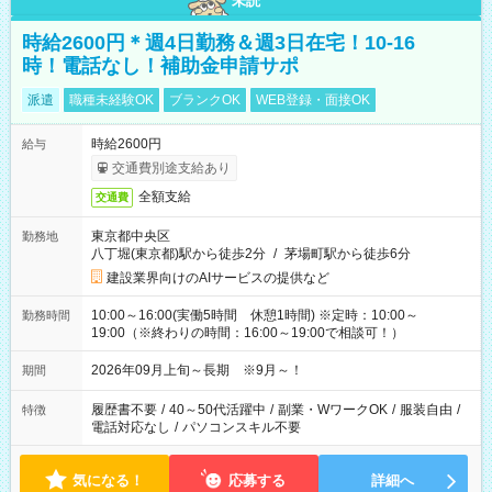
未読
時給2600円＊週4日勤務＆週3日在宅！10-16
時！電話なし！補助金申請サポ
派遣
職種未経験OK
ブランクOK
WEB登録・面接OK
時給2600円
給与
交通費別途支給あり
全額支給
交通費
東京都中央区
勤務地
八丁堀(東京都)駅から徒歩2分
/
茅場町駅から徒歩6分
建設業界向けのAIサービスの提供など
10:00～16:00(実働5時間 休憩1時間) ※定時：10:00～
勤務時間
19:00（※終わりの時間：16:00～19:00で相談可！）
2026年09月上旬～長期 ※9月～！
期間
履歴書不要
/
40～50代活躍中
/
副業・WワークOK
/
服装自由
/
特徴
電話対応なし
/
パソコンスキル不要
気になる！
応募する
詳細へ