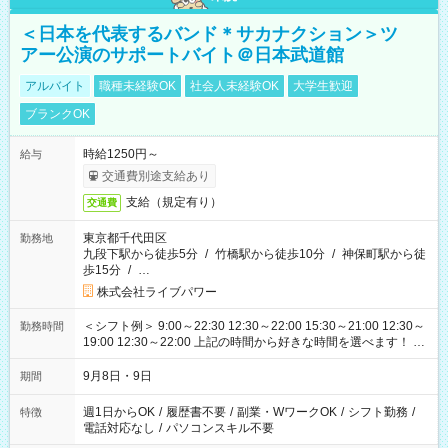
＜日本を代表するバンド＊サカナクション＞ツ
アー公演のサポートバイト＠日本武道館
アルバイト
職種未経験OK
社会人未経験OK
大学生歓迎
ブランクOK
時給1250円～
給与
交通費別途支給あり
支給（規定有り）
交通費
東京都千代田区
勤務地
九段下駅から徒歩5分
/
竹橋駅から徒歩10分
/
神保町駅から徒
歩15分
/
…
株式会社ライブパワー
＜シフト例＞ 9:00～22:30 12:30～22:00 15:30～21:00 12:30～
勤務時間
19:00 12:30～22:00 上記の時間から好きな時間を選べます！ ※
時間は変更となる可能性があります
9月8日・9日
期間
週1日からOK
/
履歴書不要
/
副業・WワークOK
/
シフト勤務
/
特徴
電話対応なし
/
パソコンスキル不要