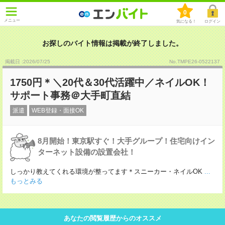
0
メニュー
気になる！
ログイン
お探しのバイト情報は掲載が終了しました。
掲載日 :2026
/
07
/
25
No.TMPE26-0522137
1750円＊＼20代＆30代活躍中／ネイルOK！
サポート事務＠大手町直結
派遣
WEB登録・面接OK
8月開始！東京駅すぐ！大手グループ！住宅向けイン
ターネット設備の設置会社！
しっかり教えてくれる環境が整ってます＊スニーカー・ネイルOK
...
もっとみる
あなたの閲覧履歴からのオススメ