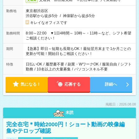
東京都渋谷区
勤務地
渋谷駅から徒歩5分
/
神泉駅から徒歩5分
キレイなオフィスです
8:00～22:00 ▼1日4時間～ 10時～・11時～など、シフト希望
勤務時間
ご相談ください！
【急募】即日～短期も長期もOK！最短翌月末まで 1か月ごとの
期間
更新が可能！開始日もご相談ください！
日払いOK
/
履歴書不要
/
副業・WワークOK
/
服装自由
/
シフト
特徴
勤務
/
10名以上の大量募集
/
パソコンスキル不要
気になる！
応募する
詳細へ
掲載日：2026.08.08
未読
完全在宅＊時給2000円！ショート動画の映像編
集やテロップ確認