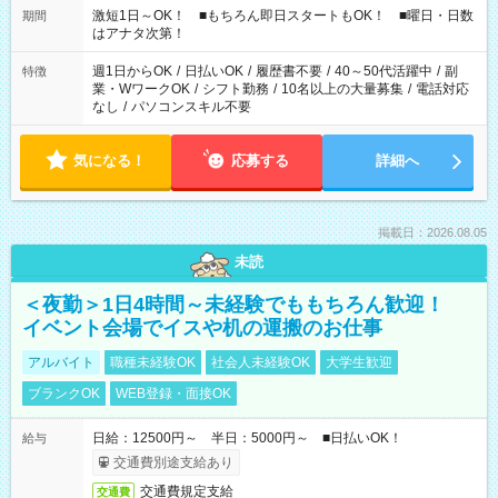
激短1日～OK！ ■もちろん即日スタートもOK！ ■曜日・日数
期間
はアナタ次第！
週1日からOK
/
日払いOK
/
履歴書不要
/
40～50代活躍中
/
副
特徴
業・WワークOK
/
シフト勤務
/
10名以上の大量募集
/
電話対応
なし
/
パソコンスキル不要
気になる！
応募する
詳細へ
掲載日：2026.08.05
未読
＜夜勤＞1日4時間～未経験でももちろん歓迎！
イベント会場でイスや机の運搬のお仕事
アルバイト
職種未経験OK
社会人未経験OK
大学生歓迎
ブランクOK
WEB登録・面接OK
日給：12500円～ 半日：5000円～ ■日払いOK！
給与
交通費別途支給あり
交通費規定支給
交通費