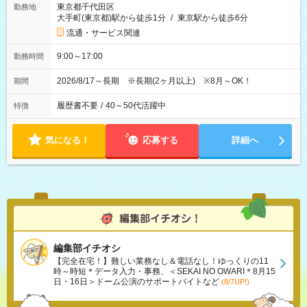
東京都千代田区
勤務地
大手町(東京都)駅から徒歩1分
/
東京駅から徒歩6分
流通・サービス関連
9:00～17:00
勤務時間
2026/8/17～長期 ※長期(2ヶ月以上) ※8月～OK！
期間
履歴書不要
/
40～50代活躍中
特徴
気になる！
応募する
詳細へ
編集部イチオシ
【完全在宅！】難しい業務なし＆電話なし！ゆっくりの11
時～時短＊データ入力・事務、＜SEKAI NO OWARI＊8月15
日・16日＞ドーム公演のサポートバイトなど
(8/7UP!)