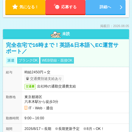
気になる！
応募する
詳細へ
掲載日：2026.08.05
未読
完全在宅で16時まで！英語&日本語＼EC運営サ
ポート／
派遣
ブランクOK
WEB登録・面接OK
時給2450円＋交
給与
交通費別途支給あり
出社時の通勤交通費支給
交通費
東京都港区
勤務地
六本木駅から徒歩3分
IT・Web・通信
9:00～16:00
勤務時間
2026/8/17～長期 ※長期更新予定 ※8月～OK！
期間