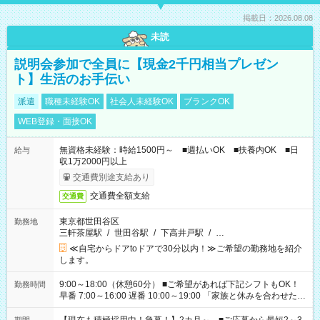
掲載日：2026.08.08
未読
説明会参加で全員に【現金2千円相当プレゼン
ト】生活のお手伝い
派遣
職種未経験OK
社会人未経験OK
ブランクOK
WEB登録・面接OK
無資格未経験：時給1500円～ ■週払いOK ■扶養内OK ■日
給与
収1万2000円以上
交通費別途支給あり
交通費全額支給
交通費
東京都世田谷区
勤務地
三軒茶屋駅
/
世田谷駅
/
下高井戸駅
/
…
≪自宅からドアtoドアで30分以内！≫ご希望の勤務地を紹介
します。
9:00～18:00（休憩60分） ■ご希望があれば下記シフトもOK！
勤務時間
早番 7:00～16:00 遅番 10:00～19:00 「家族と休みを合わせた
い」 「余裕を持って夕飯の準備がしたい」 「できれば残業はし
たくない」 など、ご希望を教えてくださいね。 ※Wワーク希望