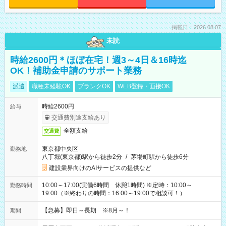
掲載日：2026.08.07
未読
時給2600円＊ほぼ在宅！週3～4日＆16時迄
OK！補助金申請のサポート業務
派遣
職種未経験OK
ブランクOK
WEB登録・面接OK
時給2600円
給与
交通費別途支給あり
全額支給
交通費
東京都中央区
勤務地
八丁堀(東京都)駅から徒歩2分
/
茅場町駅から徒歩6分
建設業界向けのAIサービスの提供など
10:00～17:00(実働6時間 休憩1時間) ※定時：10:00～
勤務時間
19:00（※終わりの時間：16:00～19:00で相談可！）
【急募】即日～長期 ※8月～！
期間