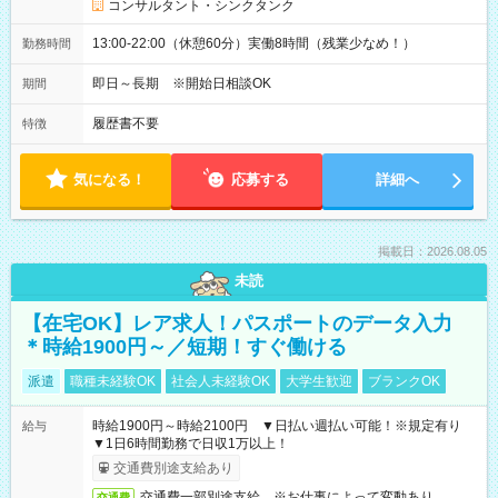
コンサルタント・シンクタンク
13:00-22:00（休憩60分）実働8時間（残業少なめ！）
勤務時間
即日～長期 ※開始日相談OK
期間
履歴書不要
特徴
気になる！
応募する
詳細へ
掲載日：2026.08.05
未読
【在宅OK】レア求人！パスポートのデータ入力
＊時給1900円～／短期！すぐ働ける
派遣
職種未経験OK
社会人未経験OK
大学生歓迎
ブランクOK
時給1900円～時給2100円 ▼日払い週払い可能！※規定有り
給与
▼1日6時間勤務で日収1万以上！
交通費別途支給あり
交通費一部別途支給 ※お仕事によって変動あり
交通費