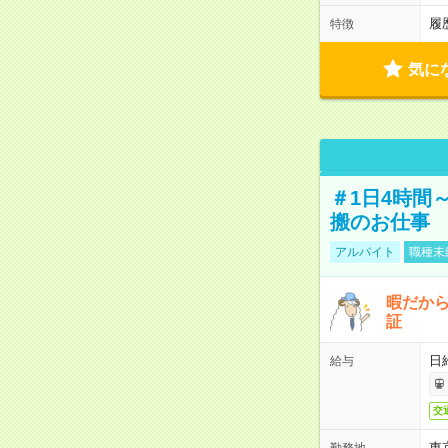
履
特徴
気に
＃1日4時間
搬のお仕事
アルバイト
職種未
暇だか
証
日
給与
交
東
勤務地