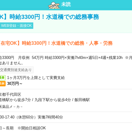
未読
K】時給3300円！水道橋での総務事務
WEB登録・面接OK
在宅OK】時給3300円！水道橋での総務・人事・労務
給3300円 月収例 54万円 時給3300円×実働7h40m×週5日×4週+残業10h
はありません。
交通費別途支給あり
1ヶ月3万円を上限として実費支給
通費
30万円～
収例
京都千代田区
道橋駅から徒歩7分
/
九段下駅から徒歩4分
/
飯田橋駅
医薬品メ－カ－
:00-17:40（休憩60分）実働7時間40分
日～長期 ※開始日相談OK