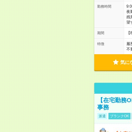
9:
勤務時間
夜
残
望
【
期間
履
特徴
不
気に
【在宅勤務O
事務
派遣
ブランクOK