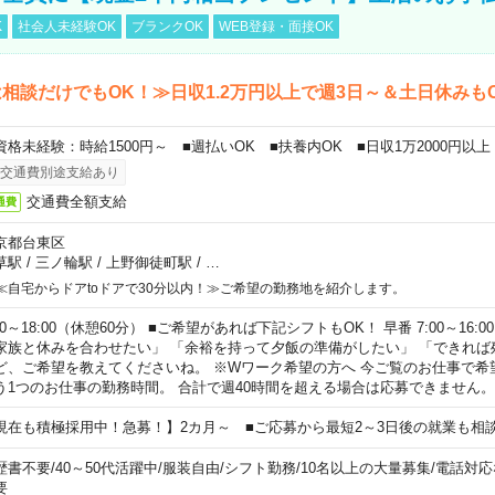
K
社会人未経験OK
ブランクOK
WEB登録・面接OK
相談だけでもOK！≫日収1.2万円以上で週3日～＆土日休みも
資格未経験：時給1500円～ ■週払いOK ■扶養内OK ■日収1万2000円以上
交通費別途支給あり
交通費全額支給
通費
京都台東区
草駅
/
三ノ輪駅
/
上野御徒町駅
/
…
≪自宅からドアtoドアで30分以内！≫ご希望の勤務地を紹介します。
00～18:00（休憩60分） ■ご希望があれば下記シフトもOK！ 早番 7:00～16:00 遅
家族と休みを合わせたい」 「余裕を持って夕飯の準備がしたい」 「できれば
ど、ご希望を教えてくださいね。 ※Wワーク希望の方へ 今ご覧のお仕事で希
う1つのお仕事の勤務時間。 合計で週40時間を超える場合は応募できません。
現在も積極採用中！急募！】2カ月～ ■ご応募から最短2～3日後の就業も相
歴書不要
/
40～50代活躍中
/
服装自由
/
シフト勤務
/
10名以上の大量募集
/
電話対応
要