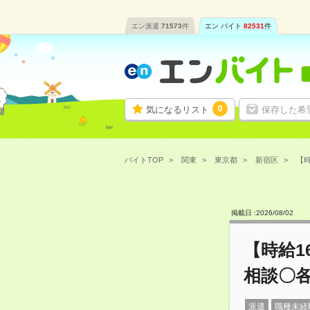
エン派遣
71573
件
エン バイト
82531
件
0
気になるリスト
保存した希
バイトTOP
関東
東京都
新宿区
【時
掲載日 :
2026
/
08
/
02
【時給1
相談〇
派遣
職種未経