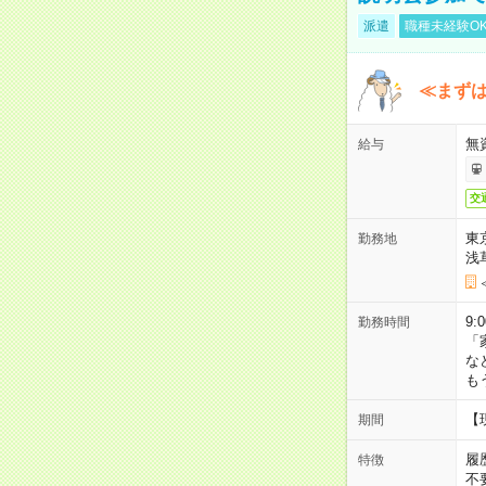
派遣
職種未経験O
≪まずは
無
給与
交
東
勤務地
浅
9:
勤務時間
「
な
も
【
期間
履
特徴
不