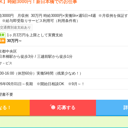
K】時給3000円！新日本橋でのお仕事
給3000円 月収例 30万円 時給3000円×実働5h×週5日×4週 ※月収例を保
。※給与即受取りサービス利用可（利用条件有）
交通費別途支給あり
1ヶ月3万円を上限として実費支給
通費
30万円～
収例
京都中央区
日本橋駅から徒歩3分
/
三越前駅から徒歩1分
サ－ビス
0:00-16:00（休憩60分）実働5時間（残業少なめ！）
026年09月01日～長期 ※開始日相談OK ※9月～！
歴書不要
なる！
応募する
詳