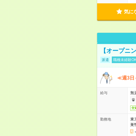
気に
【オープニン
派遣
職種未経験O
≪週3日
無
給与
交
東
勤務地
巣