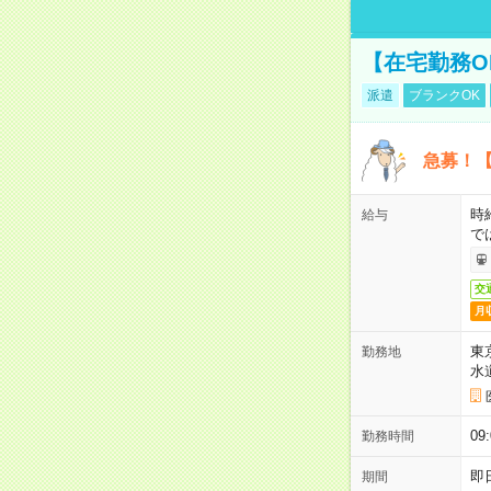
【在宅勤務O
派遣
ブランクOK
急募！【
時
給与
で
交
月
東
勤務地
水
09
勤務時間
即
期間