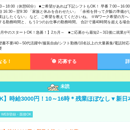
00～18:00（休憩60分） ■ご希望があれば下記シフトもOK！ 早番 7:00～16:00 遅
勤 16:30～翌9:30 「家族と休みを合わせたい」 「余裕を持って夕飯の準備
業はしたくない」 など、ご希望を教えてくださいね。 ※Wワーク希望の方へ
する勤務時間と、もう1つのお仕事の勤務時間。 合計で週40時間を超える場
8月中のスタートOK！急募！】2カ月～ ■ご応募から最短2～3日後に就業が
歴書不要
/
40～50代活躍中
/
服装自由
/
シフト勤務
/
10名以上の大量募集
/
電話対応
要
なる！
応募する
詳
未読
K】時給3000円！10～16時＊残業ほぼなし▼新
WEB登録・面接OK