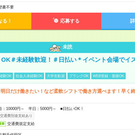
歴書不要
なる！
応募する
詳
未読
～OK＃未経験歓迎！＃日払い＊イベント会場でイ
経験OK
社会人未経験OK
大学生歓迎
ブランクOK
WEB登録・面接OK
ら明日だけ働きたい！など柔軟シフトで働き方選べます！早く
給：10000円～ 半日：5000円～ ■日払いOK！
交通費別途支給あり
交通費規定支給
通費
京都千代田区