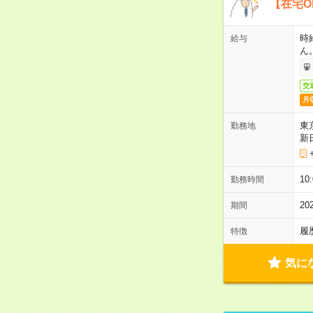
【在宅O
時
給与
ん
交
月
東
勤務地
新
1
勤務時間
2
期間
履
特徴
気に