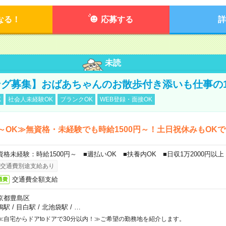
なる！
応募する
詳
未読
グ募集】おばあちゃんのお散歩付き添いも仕事の
K
社会人未経験OK
ブランクOK
WEB登録・面接OK
～OK≫無資格・未経験でも時給1500円～！土日祝休みもOK
資格未経験：時給1500円～ ■週払いOK ■扶養内OK ■日収1万2000円以上
交通費別途支給あり
交通費全額支給
通費
京都豊島区
鴨駅
/
目白駅
/
北池袋駅
/
…
≪自宅からドアtoドアで30分以内！≫ご希望の勤務地を紹介します。