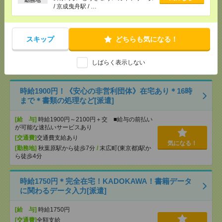
/ 京成曳舟駅 / …
[給 与]
時給1800円＋交 【月収例】279,000円
～ ■給与の前払いが可能な速払いサービスあり
[交通費]
交通費支給あり
スキップ
どちらも気になる！
[月収例]
25～30万円
気になる！
[勤務地]
御茶ノ水駅から徒歩1分
/
新御茶ノ水駅か
しばらく表示しない
ら徒歩1分
時給1900円！《安心の非営利団体》在宅あり＊16時
まで＊書類の処理など[派遣]
[給 与]
時給1900円～2100円＋交 ■給与の前払い
が可能な速払いサービスあり
[交通費]
交通費支給あり
気になる！
[勤務地]
秋葉原駅から徒歩7分
/
末広町(東京都)駅か
ら徒歩4分
時給1750円＊完全在宅！KADOKAWA！書籍データ
に関わるデータ入力[派遣]
[給 与]
時給1750円
[交通費]
全額支給