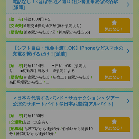
電話なし！<ほぼ在宅／週1出社>審査事務@渋谷駅
[派遣]
[給 与]
時給1800円＋交
[交通費]
通勤交通費別途支給(弊社規定あり)
気になる！
[勤務地]
渋谷駅から徒歩7分
/
神泉駅から徒歩5分
【シフト自由・現金手渡しOK】iPhoneなどスマホの
充電を繋げるだけ！[派遣]
[給 与]
時給1414円～ ▼日払いOK（規定あ
り） ■初勤務手当あり ※規定による
[勤務地]
新宿駅から徒歩
/
新宿三丁目駅から徒歩
/
気になる！
高田馬場駅から徒歩
/
…
＜日本を代表するバンド＊サカナクション＞ツアー
公演のサポートバイト＠日本武道館[アルバイト]
[給 与]
時給1250円～
[交通費]
支給（規定有り）
気になる！
[勤務地]
九段下駅から徒歩5分
/
竹橋駅から徒歩10
分
/
神保町駅から徒歩15分
/
…