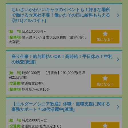
ちいさいかわいいキャラのイベントも！好きな場所
で働ける☆来社不要！働いたその日に給料もらえる
◎/T1[アルバイト]
[給 与]
日給13,000円～
[勤務地]
埼玉県さいたま市大宮区錦町（最寄り駅：
気になる！
大宮駅）
座り仕事！給与即払いOK！高時給！平日休み！牛乳
の検査[派遣]
[給 与]
時給1300円 【月収例】191,000円(月収
例21日実働)
[交通費]
交通費支給有り
気になる！
[勤務地]
駒形駅から車10分
【エルダー／シニア歓迎】休職・復職支援に関する
事務サポート＊50代活躍中[派遣]
[給 与]
時給2000円＋交
[交通費]
交通費支給(社内規定あり)