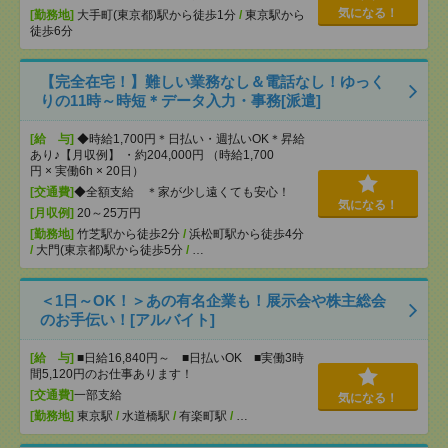
気になる！
[勤務地]
大手町(東京都)駅から徒歩1分
/
東京駅から
徒歩6分
【完全在宅！】難しい業務なし＆電話なし！ゆっく
りの11時～時短＊データ入力・事務[派遣]
[給 与]
◆時給1,700円＊日払い・週払いOK＊昇給
あり♪【月収例】 ・約204,000円 （時給1,700
円 × 実働6h × 20日）
[交通費]
◆全額支給 ＊家が少し遠くても安心！
気になる！
[月収例]
20～25万円
[勤務地]
竹芝駅から徒歩2分
/
浜松町駅から徒歩4分
/
大門(東京都)駅から徒歩5分
/
…
＜1日～OK！＞あの有名企業も！展示会や株主総会
のお手伝い！[アルバイト]
[給 与]
■日給16,840円～ ■日払いOK ■実働3時
間5,120円のお仕事あります！
[交通費]
一部支給
気になる！
[勤務地]
東京駅
/
水道橋駅
/
有楽町駅
/
…