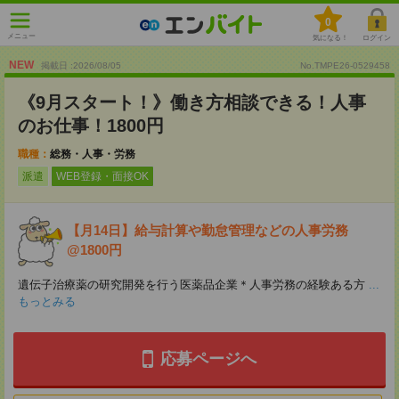
0
メニュー
気になる！
ログイン
NEW
掲載日 :2026
/
08
/
05
No.TMPE26-0529458
《9月スタート！》働き方相談できる！人事
のお仕事！1800円
職種：
総務・人事・労務
派遣
WEB登録・面接OK
【月14日】給与計算や勤怠管理などの人事労務
@1800円
遺伝子治療薬の研究開発を行う医薬品企業＊人事労務の経験ある方
...
もっとみる
応募ページへ