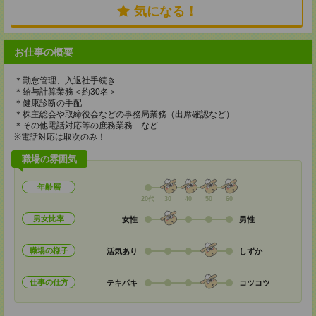
気になる！
お仕事の概要
＊勤怠管理、入退社手続き
＊給与計算業務＜約30名＞
＊健康診断の手配
＊株主総会や取締役会などの事務局業務（出席確認など）
＊その他電話対応等の庶務業務 など
※電話対応は取次のみ！
職場の雰囲気
年齢層
20代
30
40
50
60
男女比率
女性
男性
職場の様子
活気あり
しずか
仕事の仕方
テキパキ
コツコツ