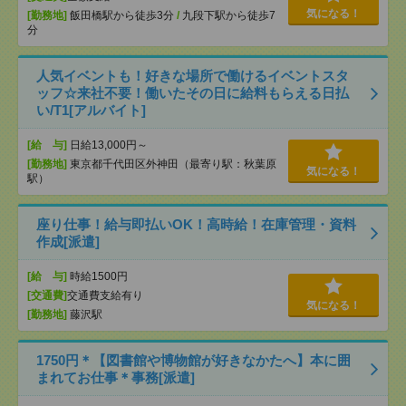
気になる！
[勤務地]
飯田橋駅から徒歩3分
/
九段下駅から徒歩7
分
人気イベントも！好きな場所で働けるイベントスタ
ッフ☆来社不要！働いたその日に給料もらえる日払
い/T1[アルバイト]
[給 与]
日給13,000円～
[勤務地]
東京都千代田区外神田（最寄り駅：秋葉原
気になる！
駅）
座り仕事！給与即払いOK！高時給！在庫管理・資料
作成[派遣]
[給 与]
時給1500円
[交通費]
交通費支給有り
気になる！
[勤務地]
藤沢駅
1750円＊【図書館や博物館が好きなかたへ】本に囲
まれてお仕事＊事務[派遣]