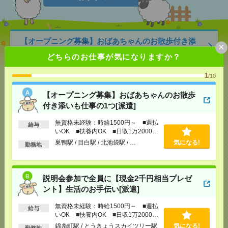
【オープニング募集】おばあちゃんのお散歩付き添
×
いも仕事の1つ[派遣]
どちらのお仕事が気になりますか？
[給 与]
無資格未経験：時給1500円～ ■週払い
1
/10
OK ■扶養内OK ■日収1万2000円以上
[交通費]
交通費全額支給
気になる！
【オープニング募集】おばあちゃんのお散歩
[勤務地]
巣鴨駅
/
目白駅
/
北池袋駅
/
…
付き添いも仕事の1つ[派遣]
無資格未経験：時給1500円～ ■週払
説明会参加で全員に【現金2千円相当プレゼント】生
給与
いOK ■扶養内OK ■日収1万2000円
活のお手伝い[派遣]
以上
巣鴨駅 / 目白駅 / 北池袋駅 / …
気になる!
勤務地
[給 与]
無資格未経験：時給1500円～ ■週払い
OK ■扶養内OK ■日収1万2000円以上
[交通費]
交通費全額支給
説明会参加で全員に【現金2千円相当プレゼ
気になる！
[勤務地]
錦糸町駅
/
とうきょうスカイツリー駅
/
京
ント】生活のお手伝い[派遣]
成曳舟駅
/
…
無資格未経験：時給1500円～ ■週払
給与
いOK ■扶養内OK ■日収1万2000円
2名募集！時給1800円！基本17時15分まで＊12月まで
以上
錦糸町駅 / とうきょうスカイツリー駅
気になる!
＊受診状況の集計など[派遣]
勤務地