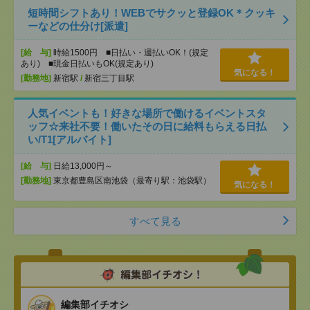
短時間シフトあり！WEBでサクッと登録OK＊クッキ
ーなどの仕分け[派遣]
[給 与]
時給1500円 ■日払い・週払いOK！(規定
あり) ■現金日払いもOK(規定あり)
気になる！
[勤務地]
新宿駅
/
新宿三丁目駅
人気イベントも！好きな場所で働けるイベントスタ
ッフ☆来社不要！働いたその日に給料もらえる日払
い/T1[アルバイト]
[給 与]
日給13,000円～
[勤務地]
東京都豊島区南池袋（最寄り駅：池袋駅）
気になる！
すべて見る
編集部イチオシ