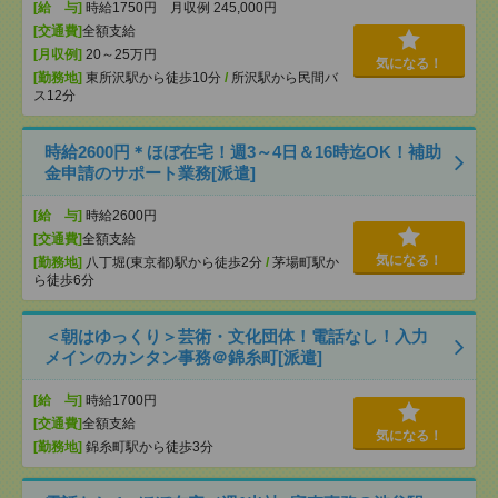
[給 与]
時給1750円 月収例 245,000円
[交通費]
全額支給
[月収例]
20～25万円
気になる！
[勤務地]
東所沢駅から徒歩10分
/
所沢駅から民間バ
ス12分
時給2600円＊ほぼ在宅！週3～4日＆16時迄OK！補助
金申請のサポート業務[派遣]
[給 与]
時給2600円
[交通費]
全額支給
気になる！
[勤務地]
八丁堀(東京都)駅から徒歩2分
/
茅場町駅か
ら徒歩6分
＜朝はゆっくり＞芸術・文化団体！電話なし！入力
メインのカンタン事務＠錦糸町[派遣]
[給 与]
時給1700円
[交通費]
全額支給
気になる！
[勤務地]
錦糸町駅から徒歩3分