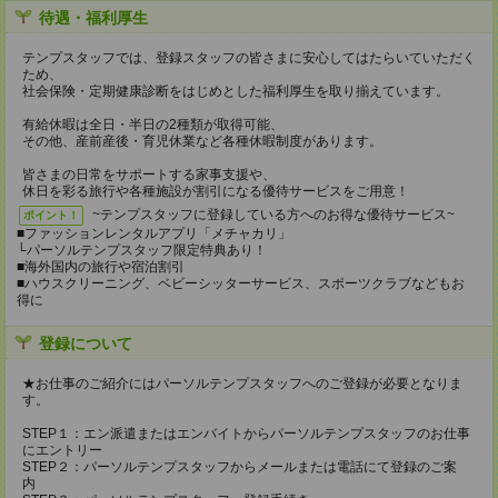
待遇・福利厚生
テンプスタッフでは、登録スタッフの皆さまに安心してはたらいていただく
ため、
社会保険・定期健康診断をはじめとした福利厚生を取り揃えています。
有給休暇は全日・半日の2種類が取得可能、
その他、産前産後・育児休業など各種休暇制度があります。
皆さまの日常をサポートする家事支援や、
休日を彩る旅行や各種施設が割引になる優待サービスをご用意！
~テンプスタッフに登録している方へのお得な優待サービス~
ポイント！
■ファッションレンタルアプリ「メチャカリ」
└パーソルテンプスタッフ限定特典あり！
■海外国内の旅行や宿泊割引
■ハウスクリーニング、ベビーシッターサービス、スポーツクラブなどもお
得に
登録について
★お仕事のご紹介にはパーソルテンプスタッフへのご登録が必要となりま
す。
STEP１：エン派遣またはエンバイトからパーソルテンプスタッフのお仕事
にエントリー
STEP２：パーソルテンプスタッフからメールまたは電話にて登録のご案
内