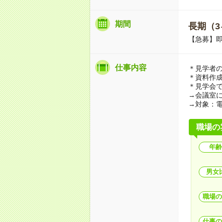
期間
長期（3
【急募】即
仕事内容
＊見学者
＊資料作成
＊見学会
→会議室
→対象：
職場の
年齢
男女
職場の
仕事の