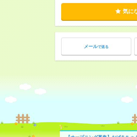
気に
メール
で送る