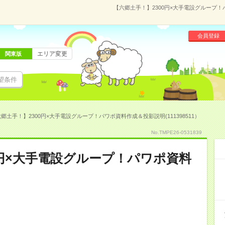
【六郷土手！】2300円×大手電設グループ！パ
会員登録
エリア変更
関東版
望条件
郷土手！】2300円×大手電設グループ！パワポ資料作成＆投影説明(111398511）
No.TMPE26-0531839
0円×大手電設グループ！パワポ資料