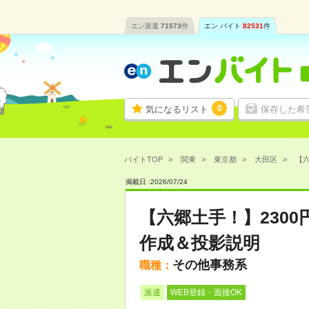
エン派遣
71573
件
エン バイト
82531
件
0
気になるリスト
保存した希
バイトTOP
関東
東京都
大田区
【六
掲載日 :
2026
/
07
/
24
【六郷土手！】230
作成＆投影説明
その他事務系
職種：
派遣
WEB登録・面接OK