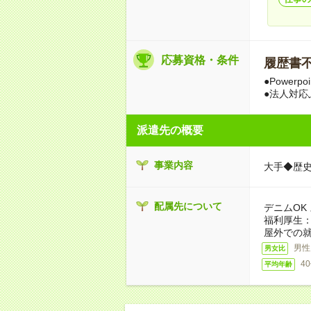
応募資格・条件
履歴書不要
●Power
●法人対応
派遣先の概要
事業内容
大手◆歴史
配属先について
デニムOK
福利厚生
屋外での
男性
男女比
4
平均年齢