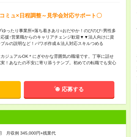
面コミュ×日程調整～見学会対応サポート〇
プゆったり事業所×落ち着きあり○おだやか！のびのび↑男性多
応援↑営業職からのキャリアチェンジ歓迎▼▼法人向けに資
ーブルの説明など！パワポ作成＆法人対応スキルつめる
カジュアルOK＊にぎやかな雰囲気の職場です。丁寧に話せ
充実！あなたの不安に寄り添うテンプ。初めての転職でも安心
応募する
円 月収例 345,000円+残業代