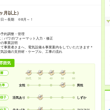
ヶ月以上）
日～長期 ※8月～！
の予約調整・管理
：パワポ/フォーマット入力・修正
での事業説明
にて事業者さまへ、電気設備＆事業案内をしていただきます＊
電気設備の支持材・ケーブル、工事の流れ
雰囲気
層
20代
30
40
50
60
比率
女性
男性
様子
活気あり
しずか
仕方
テキパキ
コツコツ