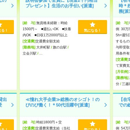
んの
説明会参加で全員に【現金2千円相当
【在宅
プレゼント】生活のお手伝い[派遣]
時＊
務[派
[給 与]
無資格未経験：時給
[給 与]
1500円～ ■週払いOK ■扶養
例 30万
なる！
気になる！
内OK ■日収1万2000円以上
5h×週5
[交通費]
交通費全額支給
するもの
[勤務地]
大井町駅
/
旗の台駅
/
与即受取
立会川駅
/
…
用条件有
[交通費]
て実費支
[月収例]
[勤務地]
分
/
三越
貸出
≪憧れ大手企業≫総務のオシゴト！の
【在宅
受
びのび働く！＊50代活躍中[派遣]
での総
[給 与]
時給1800円＋交
[給 与]
[交通費]
交通費実費支給（当社
例 54万
なる！
気になる！