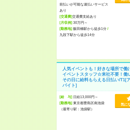
前払いが可能な速払いサービス
あり
[交通費]
交通費支給あり
[月収例]
30万円～
[勤務地]
飯田橋駅から徒歩1分
/
九段下駅から徒歩14分
人気イベントも！好きな場所で働
イベントスタッフ☆来社不要！働
その日に給料もらえる日払い/T1[
バイト]
[給 与]
日給13,000円～
[勤務地]
東京都豊島区南池袋
気に
（最寄り駅：池袋駅）