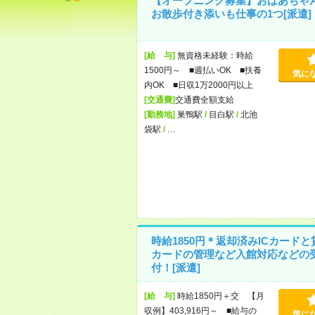
【オープニング募集】おばあちゃ
お散歩付き添いも仕事の1つ[派遣]
[給 与]
無資格未経験：時給
1500円～ ■週払いOK ■扶養
気に
内OK ■日収1万2000円以上
[交通費]
交通費全額支給
[勤務地]
巣鴨駅
/
目白駅
/
北池
袋駅
/
…
時給1850円＊返却済みICカードと
カードの管理など入館対応などの
付！[派遣]
[給 与]
時給1850円＋交 【月
収例】403,916円～ ■給与の
気に