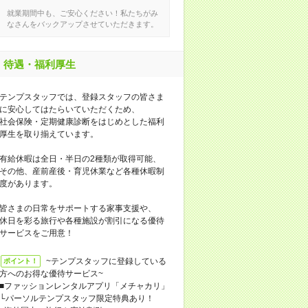
就業期間中も、ご安心ください！私たちがみ
なさんをバックアップさせていただきます。
待遇・福利厚生
テンプスタッフでは、登録スタッフの皆さま
に安心してはたらいていただくため、
社会保険・定期健康診断をはじめとした福利
厚生を取り揃えています。
有給休暇は全日・半日の2種類が取得可能、
その他、産前産後・育児休業など各種休暇制
度があります。
皆さまの日常をサポートする家事支援や、
休日を彩る旅行や各種施設が割引になる優待
サービスをご用意！
~テンプスタッフに登録している
ポイント！
方へのお得な優待サービス~
■ファッションレンタルアプリ「メチャカリ」
└パーソルテンプスタッフ限定特典あり！