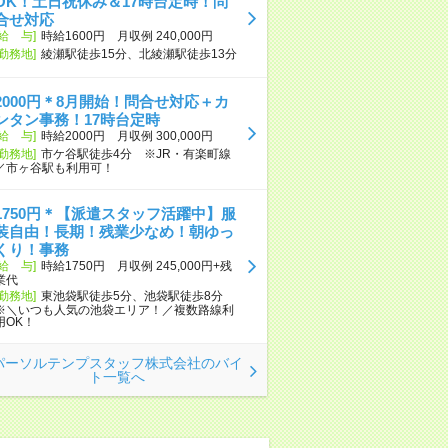
OK！土日祝休み＆17時台定時！問
合せ対応
[給 与]
時給1600円 月収例 240,000円
[勤務地]
綾瀬駅徒歩15分、北綾瀬駅徒歩13分
2000円＊8月開始！問合せ対応＋カ
ンタン事務！17時台定時
[給 与]
時給2000円 月収例 300,000円
[勤務地]
市ケ谷駅徒歩4分 ※JR・有楽町線
／市ヶ谷駅も利用可！
1750円＊【派遣スタッフ活躍中】服
装自由！長期！残業少なめ！朝ゆっ
くり！事務
[給 与]
時給1750円 月収例 245,000円+残
業代
[勤務地]
東池袋駅徒歩5分、池袋駅徒歩8分
※＼いつも人気の池袋エリア！／複数路線利
用OK！
パーソルテンプスタッフ株式会社のバイ
ト一覧へ