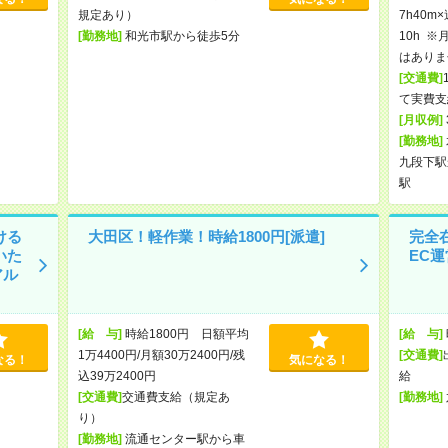
規定あり）
7h40m
[勤務地]
和光市駅から徒歩5分
10h 
はありま
[交通費]
て実費支
[月収例]
[勤務地]
九段下駅
駅
ける
大田区！軽作業！時給1800円[派遣]
完全
いた
EC運
アル
[給 与]
時給1800円 日額平均
[給 与]
1万4400円/月額30万2400円/残
[交通費]
なる！
気になる！
込39万2400円
給
[交通費]
交通費支給（規定あ
[勤務地]
り）
[勤務地]
流通センター駅から車