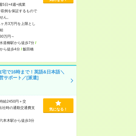
×週5日×4週+残業
※月収例を保証するもので
せん。
1ヶ月3万円を上限とし
給
30万円～
水道橋駅から徒歩7分
/
から徒歩4分
/
飯田橋
在宅で16時まで！英語&日本語＼
営サポート／[派遣]
時給2450円＋交
出社時の通勤交通費支
気になる！
六本木駅から徒歩3分