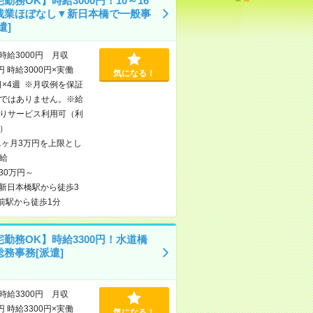
勤務OK】時給3000円！10～16
残業ほぼなし▼新日本橋で一般事
遣]
時給3000円 月収
円 時給3000円×実働
気になる！
日×4週 ※月収例を保証
ではありません。※給
りサービス利用可（利
）
1ヶ月3万円を上限とし
給
30万円～
新日本橋駅から徒歩3
前駅から徒歩1分
勤務OK】時給3300円！水道橋
務事務[派遣]
時給3300円 月収
円 時給3300円×実働
気になる！