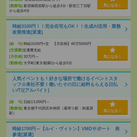
気になる！
[勤務地]
新宿御苑前駅から徒歩3分
/
新宿三丁目駅
から徒歩4分
時給3100円！！完全在宅もOK！！生成AI活用・業務
改善推進[派遣]
[給 与]
時給3100円+交 【月収例】46万5000円
[交通費]
交通費支給
[月収例]
30万円～
気になる！
[勤務地]
大手町(東京都)駅から徒歩5分
人気イベントも！好きな場所で働けるイベントスタ
ッフ☆来社不要！働いたその日に給料もらえる日払
い/T1[アルバイト]
[給 与]
日給13,000円～
[勤務地]
東京都千代田区外神田（最寄り駅：秋葉原
気になる！
駅）
時給1700円～【ルイ・ヴィトン】VMDサポート 表
参道[派遣]