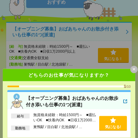
おすすめ
【オープニング募集】おばあちゃんのお散歩付き添
いも仕事の1つ[派遣]
[給 与]
無資格未経験：時給1500円～ ■週払い
OK ■扶養内OK ■日収1万2000円以上
[交通費]
交通費全額支給
気になる！
[勤務地]
巣鴨駅
/
目白駅
/
北池袋駅
/
…
×
どちらのお仕事が気になりますか？
説明会参加で全員に【現金2千円相当プレゼント】生
活のお手伝い[派遣]
1
/10
【オープニング募集】おばあちゃんのお散歩
[給 与]
無資格未経験：時給1500円～ ■週払い
OK ■扶養内OK ■日収1万2000円以上
付き添いも仕事の1つ[派遣]
[交通費]
交通費全額支給
気になる！
無資格未経験：時給1500円～ ■週払
[勤務地]
新宿三丁目駅
/
早稲田(東京メトロ)駅
/
西新
給与
いOK ■扶養内OK ■日収1万2000円
宿五丁目駅
/
…
以上
巣鴨駅 / 目白駅 / 北池袋駅 / …
気になる!
勤務地
2400円＊【長期】輸出関連の書類作成や取引審査・