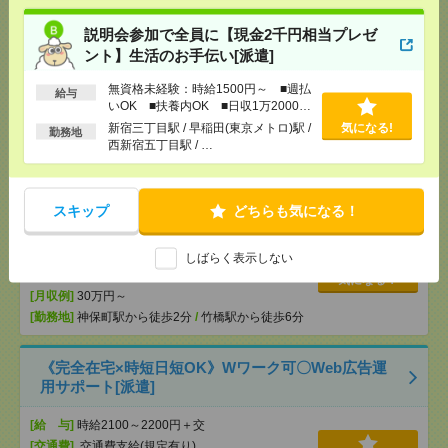
製品発送の手続き[派遣]
説明会参加で全員に【現金2千円相当プレゼ
[給 与]
時給2400円 月収例 233,472円
ント】生活のお手伝い[派遣]
[交通費]
全額支給
無資格未経験：時給1500円～ ■週払
[月収例]
20～25万円
気になる！
給与
いOK ■扶養内OK ■日収1万2000円
[勤務地]
三鷹駅から徒歩9分
以上
新宿三丁目駅 / 早稲田(東京メトロ)駅 /
気になる!
勤務地
西新宿五丁目駅 / …
＜時給2550円＞情報システム会社でマニュアル整備
など／社内ヘルプデスク[派遣]
スキップ
どちらも気になる！
[給 与]
時給2,550円【月収例】約460,000円（時
給2,550円×実働8.00h×21日+残業10h）+交通費
しばらく表示しない
[交通費]
○通勤交通費の支給あり（当社規定によ
る）
気になる！
[月収例]
30万円～
[勤務地]
神保町駅から徒歩2分
/
竹橋駅から徒歩6分
《完全在宅×時短日短OK》Wワーク可〇Web広告運
用サポート[派遣]
[給 与]
時給2100～2200円＋交
[交通費]
交通費支給(規定有り)