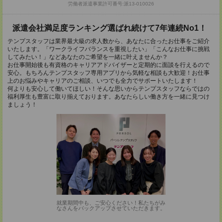
労働者派遣事業許可番号:派13-010026
派遣会社満足度ランキング選ばれ続けて7年連続No1！
テンプスタッフは業界最大級の求人数から、あなたに合ったお仕事をご紹介
いたします。「ワークライフバランスを重視したい」「こんなお仕事に挑戦
してみたい！」などあなたのご希望を一緒に叶えませんか？
お仕事開始後も有資格のキャリアアドバイザーと定期的に面談を行えるので
安心。もちろんテンプスタッフ専用アプリから気軽な相談も大歓迎！お仕事
上のお悩みやキャリアのご相談、いつでも全力でサポートいたします！
何よりも安心して働いてほしい！そんな思いからテンプスタッフならではの
福利厚生も豊富に取り揃えております。あなたらしい働き方を一緒に見つけ
ましょう！
就業期間中も、ご安心ください！私たちがみ
なさんをバックアップさせていただきます。