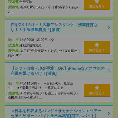
[交通費]
全額支給
気になる！
[勤務地]
有楽町駅から徒歩2分
/
日比谷駅から徒歩1
分
在宅OK！9月～！広報アシスタント！残業ほぼな
し！大手法律事務所！[派遣]
[給 与]
時給2000～2100円＋交
[交通費]
通勤交通費支給
気になる！
[勤務地]
大手町(東京都)駅から徒歩1分
/
東京駅から
徒歩10分
【シフト自由・現金手渡しOK】iPhoneなどスマホの
充電を繋げるだけ！[派遣]
[給 与]
時給1414円～ ▼日払いOK（規定あ
り） ■初勤務手当あり ※規定による
[勤務地]
新宿駅から徒歩
/
新宿三丁目駅から徒歩
/
気になる！
高田馬場駅から徒歩
/
…
＜日本を代表するバンド＊サカナクション＞ツアー
公演のサポートバイト＠日本武道館[アルバイト]