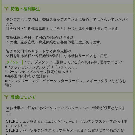
待遇・福利厚生
テンプスタッフでは、登録スタッフの皆さまに安心してはたらいていただく
ため、
社会保険・定期健康診断をはじめとした福利厚生を取り揃えています。
有給休暇は全日・半日の2種類が取得可能、
その他、産前産後・育児休業など各種休暇制度があります。
皆さまの日常をサポートする家事支援や、
休日を彩る旅行や各種施設が割引になる優待サービスをご用意！
~テンプスタッフに登録している方へのお得な優待サービス~
ポイント！
■ファッションレンタルアプリ「メチャカリ」
└パーソルテンプスタッフ限定特典あり！
■海外国内の旅行や宿泊割引
■ハウスクリーニング、ベビーシッターサービス、スポーツクラブなどもお
得に
登録について
★お仕事のご紹介にはパーソルテンプスタッフへのご登録が必要となりま
す。
STEP１：エン派遣またはエンバイトからパーソルテンプスタッフのお仕事
にエントリー
STEP２：パーソルテンプスタッフからメールまたは電話にて登録のご案