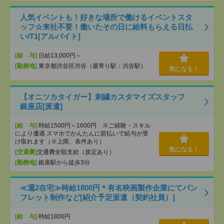
人気イベントも！好きな場所で働けるイベントスタ
ッフ☆来社不要！働いたその日に給料もらえる日払
い/T1[アルバイト]
[給 与]
日給13,000円～
[勤務地]
東京都渋谷区渋谷（最寄り駅：渋谷駅）
気になる！
【オニツカタイガー】刺繍カスタマイズスタッフ
銀座店[派遣]
[給 与]
時給1500円～1600円 ※ご経験・スキル
により優遇 スマホでかんたんに前払いで給与が受
け取れます（※上限、条件あり）
気になる！
[交通費]
交通費全額支給（規定あり）
[勤務地]
銀座駅から徒歩3分
≪週2在宅≫時給1800円＊有名映画製作企業にてパン
フレット制作など[紹介予定派遣（契約社員）]
[給 与]
時給1800円