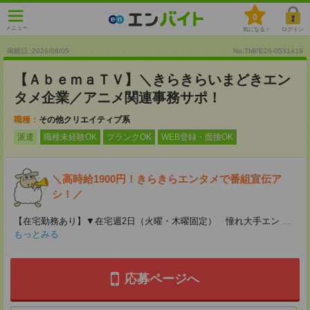
0
メニュー
気になる！
ログイン
掲載日 :2026
/
08
/
05
No.TMPE26-0531419
【ＡｂｅｍａＴＶ】＼きらきらいまどきエン
タメ企業／アニメ関連事務サポ！
職種：
その他クリエイティブ系
派遣
職種未経験OK
ブランクOK
WEB登録・面接OK
＼高時給1900円！きらきらエンタメで番組宣伝ア
シ！／
【在宅勤務あり】▼在宅週2日（火曜・木曜固定） 憧れ大手エン
...
もっとみる
応募ページへ