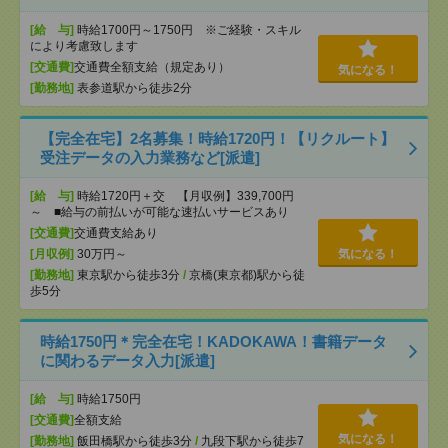
[給 与]
時給1700円～1750円 ※ご経験・スキル
により考慮致します
[交通費]
交通費全額支給（規定あり）
気になる！
[勤務地]
表参道駅から徒歩2分
【完全在宅】2名募集！時給1720円！【リクルート】
受注データの入力業務など[派遣]
[給 与]
時給1720円＋交 【月収例】339,700円
～ ■給与の前払いが可能な速払いサービスあり
[交通費]
交通費支給あり
[月収例]
30万円～
気になる！
[勤務地]
東京駅から徒歩3分
/
京橋(東京都)駅から徒
歩5分
時給1750円＊完全在宅！KADOKAWA！書籍データ
に関わるデータ入力[派遣]
[給 与]
時給1750円
[交通費]
全額支給
気になる！
[勤務地]
飯田橋駅から徒歩3分
/
九段下駅から徒歩7