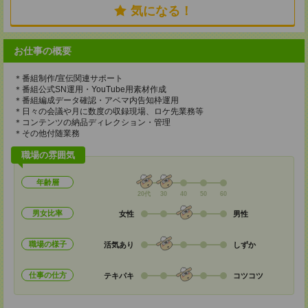
気になる！
お仕事の概要
＊番組制作/宣伝関連サポート
＊番組公式SN運用・YouTube用素材作成
＊番組編成データ確認・アベマ内告知枠運用
＊日々の会議や月に数度の収録現場、ロケ先業務等
＊コンテンツの納品ディレクション・管理
＊その他付随業務
職場の雰囲気
年齢層
20代
30
40
50
60
男女比率
女性
男性
職場の様子
活気あり
しずか
仕事の仕方
テキパキ
コツコツ