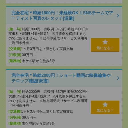
完全在宅＊時給1900円！未経験OK！SNSチームでア
ーティスト写真のレタッチ[派遣]
[給 与]
時給1900円 月収例 31万円 時給1900円×
実働8h×週5日×4週+残業5h ※月収例を保証するも
のではありません。※給与即受取りサービス利用可
（利用条件有）
気になる！
[交通費]
1ヶ月3万円を上限として実費支給
[月収例]
30万円～
[勤務地]
市ケ谷駅から徒歩3分
完全在宅＊時給2000円！ショート動画の映像編集や
テロップ確認[派遣]
[給 与]
時給2000円 月収例 33万円 時給2000円×
実働8h×週5日×4週+残業5h ※月収例を保証するも
のではありません。※給与即受取りサービス利用可
（利用条件有）
気になる！
[交通費]
1ヶ月3万円を上限として実費支給
[月収例]
30万円～
[勤務地]
市ケ谷駅から徒歩3分