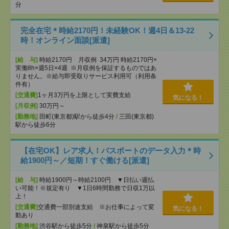
分
完全在宅＊時給2170円！未経験OK！週4日＆13-22
時！オンライン面談[派遣]
[給 与]
時給2170円 月収例 34万円 時給2170円×
実働8h×週5日×4週 ※月収例を保証するものではあ
りません。※給与即受取りサービス利用可（利用条
件有）
[交通費]
1ヶ月3万円を上限として実費支給
気になる！
[月収例]
30万円～
[勤務地]
田町(東京都)駅から徒歩4分
/
三田(東京都)
駅から徒歩6分
【在宅OK】レア求人！パスポートのデータ入力＊時
給1900円～／短期！すぐ働ける[派遣]
[給 与]
時給1900円～時給2100円 ▼日払い週払
い可能！※規定有り ▼1日6時間勤務で日収1万以
上！
[交通費]
交通費一部別途支給 ※お仕事によって変
気になる！
動あり
[勤務地]
渋谷駅から徒歩5分
/
神泉駅から徒歩5分