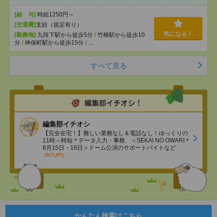
[給 与]
時給1250円～
[交通費]
支給（規定有り）
気になる！
[勤務地]
九段下駅から徒歩5分
/
竹橋駅から徒歩10
分
/
神保町駅から徒歩15分
/
…
すべて見る
編集部イチオシ
【完全在宅！】難しい業務なし＆電話なし！ゆっくりの
11時～時短＊データ入力・事務、＜SEKAI NO OWARI＊
8月15日・16日＞ドーム公演のサポートバイトなど
(8/7UP!)
かんたん検索はこちら