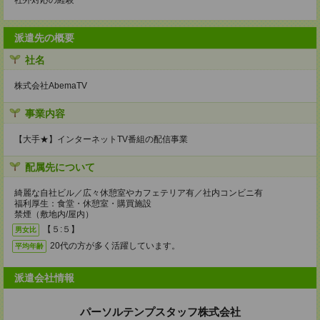
社外対応の経験
派遣先の概要
社名
株式会社AbemaTV
事業内容
【大手★】インターネットTV番組の配信事業
配属先について
綺麗な自社ビル／広々休憩室やカフェテリア有／社内コンビニ有
福利厚生：食堂・休憩室・購買施設
禁煙（敷地内/屋内）
【５:５】
男女比
20代の方が多く活躍しています。
平均年齢
派遣会社情報
パーソルテンプスタッフ株式会社