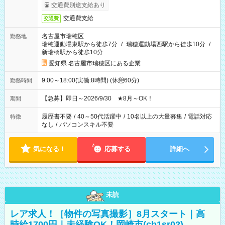
交通費別途支給あり
交通費支給
交通費
名古屋市瑞穂区
勤務地
瑞穂運動場東駅から徒歩7分
/
瑞穂運動場西駅から徒歩10分
/
新瑞橋駅から徒歩10分
愛知県 名古屋市瑞穂区にある企業
9:00～18:00(実働:8時間) (休憩60分)
勤務時間
【急募】即日～2026/9/30 ★8月～OK！
期間
履歴書不要
/
40～50代活躍中
/
10名以上の大量募集
/
電話対応
特徴
なし
/
パソコンスキル不要
気になる！
応募する
詳細へ
未読
レア求人！［物件の写真撮影］8月スタート｜高
時給1700円｜未経験OK！岡崎市(cb1sr02)