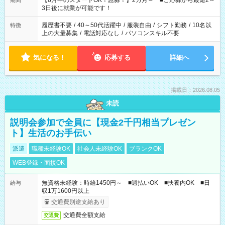
【8月中のスタートOK！急募！】2カ月～ ■ご応募から最短2～
期間
ね。 ※Wワーク希望の方へ 今ご覧のお仕事で希望する勤務時間
3日後に就業が可能です！
と、もう1つのお仕事の勤務時間。 合計で週40時間を超える場
合は応募できません。
履歴書不要
/
40～50代活躍中
/
服装自由
/
シフト勤務
/
10名以
特徴
上の大量募集
/
電話対応なし
/
パソコンスキル不要
気になる！
応募する
詳細へ
掲載日：2026.08.05
未読
説明会参加で全員に【現金2千円相当プレゼン
ト】生活のお手伝い
派遣
職種未経験OK
社会人未経験OK
ブランクOK
WEB登録・面接OK
無資格未経験：時給1450円～ ■週払いOK ■扶養内OK ■日
給与
収1万1600円以上
交通費別途支給あり
交通費全額支給
交通費