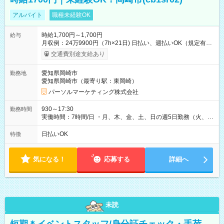
アルバイト
職種未経験OK
時給1,700円～1,700円
給与
月収例：24万9900円（7h×21日) 日払い、週払いOK（規定有
り） 【試用期間】試用期間なし
交通費別途支給あり
愛知県岡崎市
勤務地
愛知県岡崎市（最寄り駅：東岡崎）
パーソルマーケティング株式会社
930～17:30
勤務時間
実働時間：7時間/日 ・月、木、金、土、日の週5日勤務（火、水
は固定休です／夏季、年末年始等、長期休暇有り！） ・ワンシ
フト！ 残業ほぼナシ（0～5h/月）
日払いOK
特徴
気になる！
応募する
詳細へ
未読