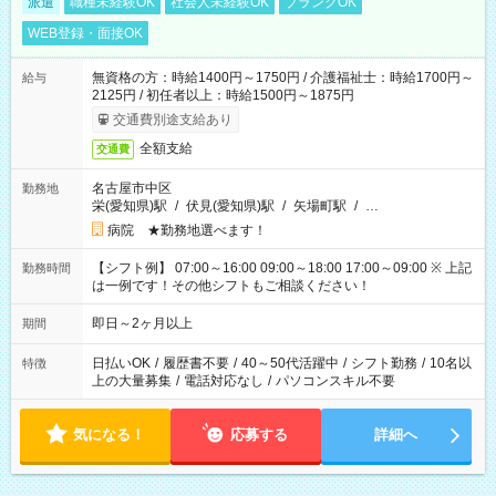
派遣
職種未経験OK
社会人未経験OK
ブランクOK
WEB登録・面接OK
無資格の方：時給1400円～1750円 / 介護福祉士：時給1700円～
給与
2125円 / 初任者以上：時給1500円～1875円
交通費別途支給あり
全額支給
交通費
名古屋市中区
勤務地
栄(愛知県)駅
/
伏見(愛知県)駅
/
矢場町駅
/
…
病院 ★勤務地選べます！
【シフト例】 07:00～16:00 09:00～18:00 17:00～09:00 ※ 上記
勤務時間
は一例です！その他シフトもご相談ください！
即日～2ヶ月以上
期間
日払いOK
/
履歴書不要
/
40～50代活躍中
/
シフト勤務
/
10名以
特徴
上の大量募集
/
電話対応なし
/
パソコンスキル不要
気になる！
応募する
詳細へ