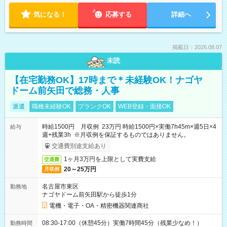
気になる！
応募する
詳細へ
掲載日：2026.08.07
未読
【在宅勤務OK】17時まで＊未経験OK！ナゴヤ
ドーム前矢田で総務・人事
派遣
職種未経験OK
ブランクOK
WEB登録・面接OK
時給1500円 月収例 23万円 時給1500円×実働7h45m×週5日×4
給与
週+残業3h ※月収例を保証するものではありません。
交通費別途支給あり
1ヶ月3万円を上限として実費支給
交通費
20～25万円
月収例
名古屋市東区
勤務地
ナゴヤドーム前矢田駅から徒歩1分
電機・電子・OA・精密機器関連商社
08:30-17:00（休憩45分）実働7時間45分（残業少なめ！）
勤務時間