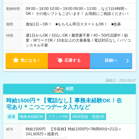
09:00～18:00 10:00～19:00 09:00～13:00 …など1日4時間～
勤務時間
OK！ その他シフトもございます！ お気軽にご相談ください！
激短1日～OK！ ■もちろん即日スタートもOK！ ■急募
期間
週1日からOK
/
日払いOK
/
履歴書不要
/
40～50代活躍中
/
副
特徴
業・WワークOK
/
10名以上の大量募集
/
電話対応なし
/
パソコ
ンスキル不要
気になる！
応募する
詳細へ
掲載日：2026.08.07
未読
時給1500円＊【電話なし】事務未経験OK！在
宅あり＊こつこつデータ入力など
派遣
職種未経験OK
ブランクOK
WEB登録・面接OK
時給1500円 【月収例】時給1500円×7時間40分×21日＝
給与
241,605円＋残業代