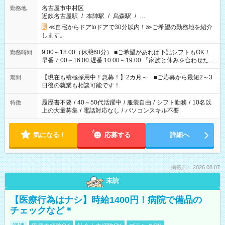
名古屋市中村区
勤務地
近鉄名古屋駅
/
本陣駅
/
烏森駅
/
…
≪自宅からドアtoドアで30分以内！≫ご希望の勤務地を紹介
します。
9:00～18:00（休憩60分） ■ご希望があれば下記シフトもOK！
勤務時間
早番 7:00～16:00 遅番 10:00～19:00 「家族と休みを合わせた
い」 「余裕を持って夕飯の準備がしたい」 「できれば残業はし
たくない」 など、ご希望を教えてくださいね。 ※Wワーク希望
【現在も積極採用中！急募！】2カ月～ ■ご応募から最短2～3
期間
の方へ 今ご覧のお仕事で希望する勤務時間と、もう1つのお仕事
日後の就業も相談可能です！
の勤務時間。 合計で週40時間を超える場合は応募できません。
履歴書不要
/
40～50代活躍中
/
服装自由
/
シフト勤務
/
10名以
特徴
上の大量募集
/
電話対応なし
/
パソコンスキル不要
気になる！
応募する
詳細へ
掲載日：2026.08.07
未読
【医療行為はナシ】時給1400円！病院で備品の
チェックなど＊