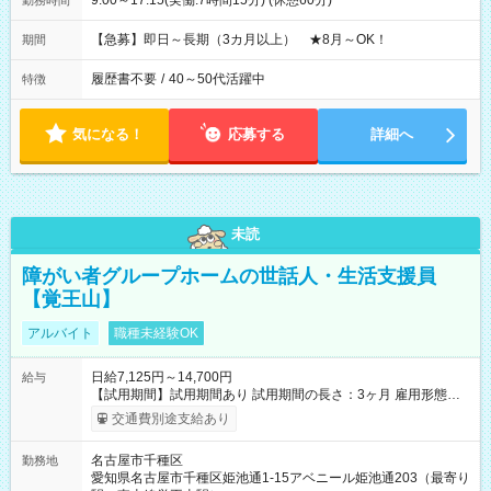
9:00～17:15(実働:7時間15分) (休憩60分)
勤務時間
【急募】即日～長期（3カ月以上） ★8月～OK！
期間
履歴書不要
/
40～50代活躍中
特徴
気になる！
応募する
詳細へ
未読
障がい者グループホームの世話人・生活支援員
【覚王山】
アルバイト
職種未経験OK
日給7,125円～14,700円
給与
【試用期間】試用期間あり 試用期間の長さ：3ヶ月 雇用形態、
給与は本採用時と同じです。
交通費別途支給あり
名古屋市千種区
勤務地
愛知県名古屋市千種区姫池通1-15アベニール姫池通203（最寄り