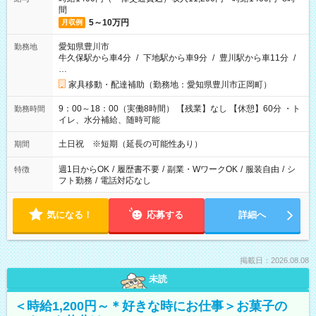
間
5～10万円
月収例
愛知県豊川市
勤務地
牛久保駅から車4分
/
下地駅から車9分
/
豊川駅から車11分
/
…
家具移動・配達補助（勤務地：愛知県豊川市正岡町）
9：00～18：00（実働8時間） 【残業】なし 【休憩】60分 ・ト
勤務時間
イレ、水分補給、随時可能
土日祝 ※短期（延長の可能性あり）
期間
週1日からOK
/
履歴書不要
/
副業・WワークOK
/
服装自由
/
シ
特徴
フト勤務
/
電話対応なし
気になる！
応募する
詳細へ
掲載日：2026.08.08
未読
＜時給1,200円～＊好きな時にお仕事＞お菓子の