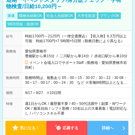
短期＊イベントスタッフ/身分証チェック・手荷
物検査/日給10,200円～
派遣
職種未経験OK
社会人未経験OK
大学生歓迎
ブランクOK
WEB登録・面接OK
時給1700円～2125円（一律交通費込）【収入例】6.3万円以上
給与
可能 時給1700円×7.5時間×5日間（勤務日数により異なる）
愛知県豊橋市
勤務地
豊橋駅から車15分
/
二川駅から車14分
/
赤岩口駅から車10分
イベント会場入口でサポートStaff（勤務地：愛知県豊橋市岩
田町）
勤務時間は、複数あり 05：00～15：30 07：30～22：30 08：
勤務時間
30～17：00 17：00～24：30 など ※実働8時間以上となる勤
務もあります。 【休憩】60分+他休憩あり 交替で取得します。
安全面に配慮しこまめな休憩があります。
9/17～9/27 ※10日間
期間
週1日からOK
/
履歴書不要
/
40～50代活躍中
/
副業・Wワーク
特徴
OK
/
服装自由
/
シフト勤務
/
10名以上の大量募集
/
電話対応な
し
/
パソコンスキル不要
気になる！
応募する
詳細へ