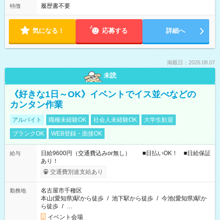
履歴書不要
特徴
気になる！
応募する
詳細へ
掲載日：2026.08.07
未読
《好きな1日～OK》イベントでイス並べなどの
カンタン作業
アルバイト
職種未経験OK
社会人未経験OK
大学生歓迎
ブランクOK
WEB登録・面接OK
日給9600円（交通費込みor無し） ■日払いOK！ ■日給保証
給与
あり！
交通費別途支給あり
名古屋市千種区
勤務地
本山(愛知県)駅から徒歩
/
池下駅から徒歩
/
今池(愛知県)駅か
ら徒歩
/
…
イベント会場