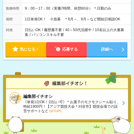
9：00～17：00（実働7時間、休憩60分） ＊日勤のみ
勤務時間
1日単発OK！ ※急募 ＊8月～、9月～など開始日相談OK
期間
日払いOK
/
履歴書不要
/
40～50代活躍中
/
10名以上の大量募
特徴
集
/
パソコンスキル不要
気になる！
応募する
詳細へ
編集部イチオシ
《単発1日OK！日払い可》＊お菓子のモクモクシール貼り、
時給1900円！【アジア競技大会＊刈谷市】競技会場での設
営サポートなど
(8/7UP!)