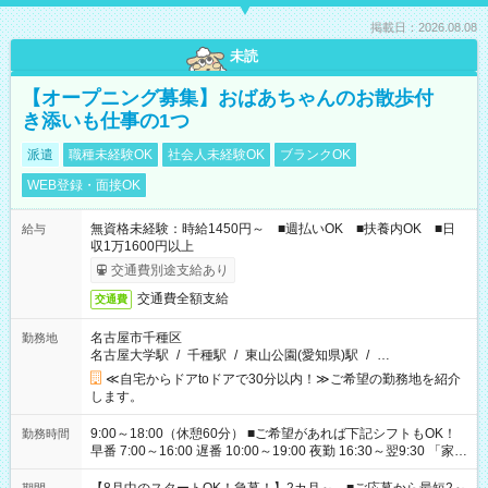
掲載日：2026.08.08
未読
【オープニング募集】おばあちゃんのお散歩付
き添いも仕事の1つ
派遣
職種未経験OK
社会人未経験OK
ブランクOK
WEB登録・面接OK
無資格未経験：時給1450円～ ■週払いOK ■扶養内OK ■日
給与
収1万1600円以上
交通費別途支給あり
交通費全額支給
交通費
名古屋市千種区
勤務地
名古屋大学駅
/
千種駅
/
東山公園(愛知県)駅
/
…
≪自宅からドアtoドアで30分以内！≫ご希望の勤務地を紹介
します。
9:00～18:00（休憩60分） ■ご希望があれば下記シフトもOK！
勤務時間
早番 7:00～16:00 遅番 10:00～19:00 夜勤 16:30～翌9:30 「家族
と休みを合わせたい」 「余裕を持って夕飯の準備がしたい」
「できれば残業はしたくない」 など、ご希望を教えてください