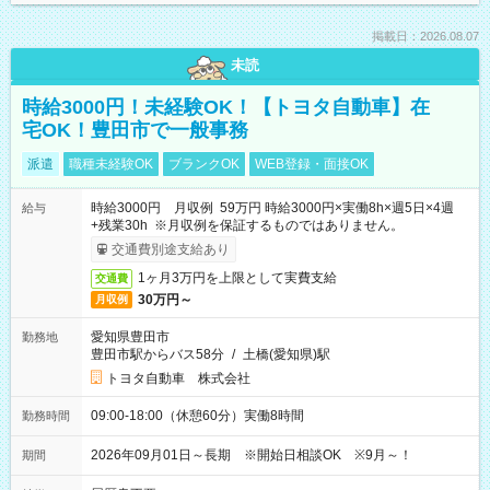
掲載日：2026.08.07
未読
時給3000円！未経験OK！【トヨタ自動車】在
宅OK！豊田市で一般事務
派遣
職種未経験OK
ブランクOK
WEB登録・面接OK
時給3000円 月収例 59万円 時給3000円×実働8h×週5日×4週
給与
+残業30h ※月収例を保証するものではありません。
交通費別途支給あり
1ヶ月3万円を上限として実費支給
交通費
30万円～
月収例
愛知県豊田市
勤務地
豊田市駅からバス58分
/
土橋(愛知県)駅
トヨタ自動車 株式会社
09:00-18:00（休憩60分）実働8時間
勤務時間
2026年09月01日～長期 ※開始日相談OK ※9月～！
期間