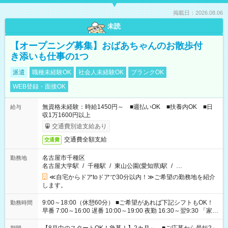
掲載日：2026.08.06
未読
【オープニング募集】おばあちゃんのお散歩付
き添いも仕事の1つ
派遣
職種未経験OK
社会人未経験OK
ブランクOK
WEB登録・面接OK
無資格未経験：時給1450円～ ■週払いOK ■扶養内OK ■日
給与
収1万1600円以上
交通費別途支給あり
交通費全額支給
交通費
名古屋市千種区
勤務地
名古屋大学駅
/
千種駅
/
東山公園(愛知県)駅
/
…
≪自宅からドアtoドアで30分以内！≫ご希望の勤務地を紹介
します。
9:00～18:00（休憩60分） ■ご希望があれば下記シフトもOK！
勤務時間
早番 7:00～16:00 遅番 10:00～19:00 夜勤 16:30～翌9:30 「家族
と休みを合わせたい」 「余裕を持って夕飯の準備がしたい」
「できれば残業はしたくない」 など、ご希望を教えてください