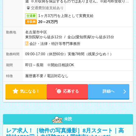
週 ※月収例を保証するものではありません。※給与即受取りサ
ービス利用可（利用条件有）
交通費別途支給あり
1ヶ月3万円を上限として実費支給
交通費
20～25万円
月収例
名古屋市中区
勤務地
東別院駅から徒歩12分
/
金山(愛知県)駅から徒歩15分
会計・法律・特許等専門事務所
09:00-17:00（休憩60分）実働7時間（残業少なめ！）
勤務時間
即日～長期 ※開始日相談OK
期間
履歴書不要
/
電話対応なし
特徴
気になる！
応募する
詳細へ
未読
レア求人！［物件の写真撮影］8月スタート｜高