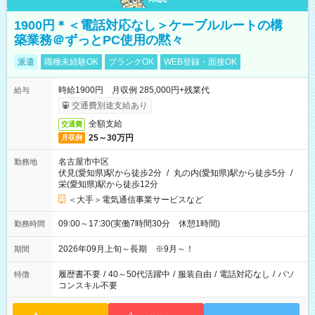
1900円＊＜電話対応なし＞ケーブルルートの構
築業務＠ずっとPC使用の黙々
派遣
職種未経験OK
ブランクOK
WEB登録・面接OK
時給1900円 月収例 285,000円+残業代
給与
交通費別途支給あり
全額支給
交通費
25～30万円
月収例
名古屋市中区
勤務地
伏見(愛知県)駅から徒歩2分
/
丸の内(愛知県)駅から徒歩5分
/
栄(愛知県)駅から徒歩12分
＜大手＞電気通信事業サービスなど
09:00～17:30(実働7時間30分 休憩1時間)
勤務時間
2026年09月上旬～長期 ※9月～！
期間
履歴書不要
/
40～50代活躍中
/
服装自由
/
電話対応なし
/
パソ
特徴
コンスキル不要