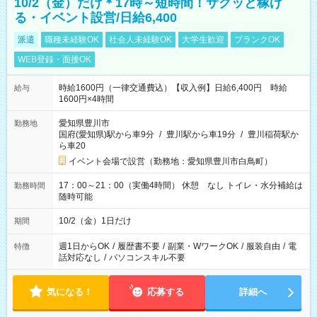
10/2（金）だけ＊17時～短時間！サクッと稼げ
る・イベント設営/日給6,400
派遣
職種未経験OK
社会人未経験OK
大学生歓迎
ブランクOK
WEB登録・面接OK
時給1600円（一律交通費込）【収入例】日給6,400円 時給
給与
1600円×4時間
愛知県豊川市
勤務地
国府(愛知県)駅から車9分
/
豊川駅から車19分
/
豊川稲荷駅か
ら車20
イベント会場で設営（勤務地：愛知県豊川市白鳥町）
17：00～21：00（実働4時間） 休憩 なし トイレ・水分補給は
勤務時間
随時可能
10/2（金）1日だけ
期間
週1日からOK
/
履歴書不要
/
副業・WワークOK
/
服装自由
/
電
特徴
話対応なし
/
パソコンスキル不要
気になる！
応募する
詳細へ