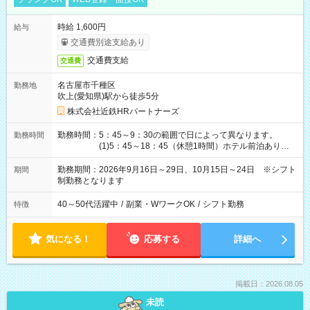
時給 1,600円
給与
交通費別途支給あり
交通費支給
交通費
名古屋市千種区
勤務地
吹上(愛知県)駅から徒歩5分
株式会社近鉄HRパートナーズ
勤務時間：5：45～9：30の範囲で日によって異なります。
勤務時間
(1)5：45～18：45（休憩1時間）ホテル前泊あり！
(2)6：00～19：00（休憩1時間）ホテル前泊あり！
(3)6：45～19：45（休憩1時間） (4)7：
勤務期間：2026年9月16日～29日、10月15日～24日 ※シフト
期間
30～20：30（休憩1時間） (5)8：30～18：00（休憩
制勤務となります
1時間） (6)9：30～21：30（休憩1時間）
40～50代活躍中
/
副業・WワークOK
/
シフト勤務
特徴
気になる！
応募する
詳細へ
掲載日：2026.08.05
未読