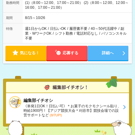
(1)（8:00～12:00、17:00～21:00） (2)（8:00～12:00、12:00～
勤務時間
16:00、17:00～21:00）
8/15～10/26
期間
週1日からOK
/
日払いOK
/
履歴書不要
/
40～50代活躍中
/
副
特徴
業・WワークOK
/
シフト勤務
/
電話対応なし
/
パソコンスキル
不要
気になる！
応募する
詳細へ
編集部イチオシ
《単発1日OK！日払い可》＊お菓子のモクモクシール貼り、
時給1900円！【アジア競技大会＊刈谷市】競技会場での設
営サポートなど
(8/7UP!)