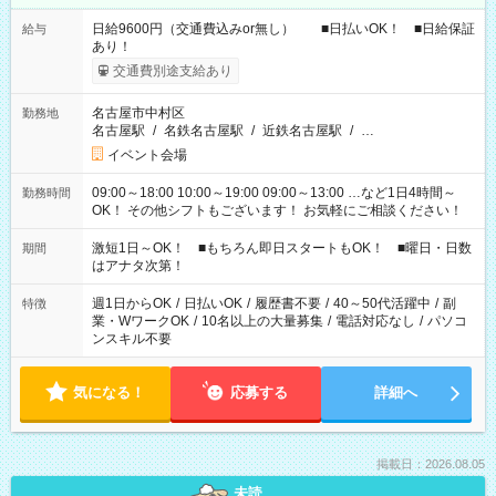
日給9600円（交通費込みor無し） ■日払いOK！ ■日給保証
給与
あり！
交通費別途支給あり
名古屋市中村区
勤務地
名古屋駅
/
名鉄名古屋駅
/
近鉄名古屋駅
/
…
イベント会場
09:00～18:00 10:00～19:00 09:00～13:00 …など1日4時間～
勤務時間
OK！ その他シフトもございます！ お気軽にご相談ください！
激短1日～OK！ ■もちろん即日スタートもOK！ ■曜日・日数
期間
はアナタ次第！
週1日からOK
/
日払いOK
/
履歴書不要
/
40～50代活躍中
/
副
特徴
業・WワークOK
/
10名以上の大量募集
/
電話対応なし
/
パソコ
ンスキル不要
気になる！
応募する
詳細へ
掲載日：2026.08.05
未読