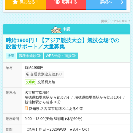
気になる！
応募する
詳細へ
掲載日：2026.08.07
未読
時給1900円！【アジア競技大会】競技会場での
設営サポート／大量募集
派遣
職種未経験OK
WEB登録・面接OK
時給1900円
給与
交通費別途支給あり
交通費支給
交通費
名古屋市瑞穂区
勤務地
瑞穂運動場東駅から徒歩7分
/
瑞穂運動場西駅から徒歩10分
/
新瑞橋駅から徒歩10分
愛知県 名古屋市瑞穂区にある企業
9:00～18:00(実働:8時間) (休憩60分)
勤務時間
【急募】即日～2026/9/30 ★8月～OK！
期間