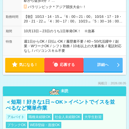
駅から徒歩5分
/
…
パラリンピック＊アジア競技大会✨！
【朝】 10/13・14・15→「6：00～21：00」 10/16・17・19・
勤務時間
20・21・22→「4：30～17：00」 10/23→「5：30～16：00」
【夕方】 10/16・17・19～21→「17：00～26：00」
10/22→「17：00～24：30」 10/23→「16：00～23：00」 ＊
10月13日～23日のうち1日単発OK！ ※急募
期間
勤務時間に関して、面談時にしっかりお伝えします！ 朝だ
け、夕方だけ、などもOKです！
週1日からOK
/
日払いOK
/
履歴書不要
/
40～50代活躍中
/
副
特徴
業・WワークOK
/
シフト勤務
/
10名以上の大量募集
/
電話対応
なし
/
パソコンスキル不要
気になる！
応募する
詳細へ
掲載日：2026.08.05
未読
＜短期！好きな1日～OK＞イベントでイスを並
べるなど簡単作業
アルバイト
職種未経験OK
社会人未経験OK
大学生歓迎
ブランクOK
WEB登録・面接OK