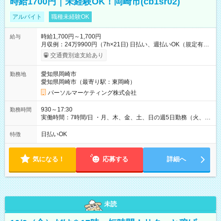
時給1700円｜未経験OK！岡崎市(cb1sr02)
アルバイト
職種未経験OK
時給1,700円～1,700円
給与
月収例：24万9900円（7h×21日) 日払い、週払いOK（規定有
り） 【試用期間】試用期間なし
交通費別途支給あり
愛知県岡崎市
勤務地
愛知県岡崎市（最寄り駅：東岡崎）
パーソルマーケティング株式会社
930～17:30
勤務時間
実働時間：7時間/日 ・月、木、金、土、日の週5日勤務（火、水
は固定休です／夏季、年末年始等、長期休暇有り！） ・ワンシ
フト！ 残業ほぼナシ（0～5h/月）
日払いOK
特徴
気になる！
応募する
詳細へ
未読