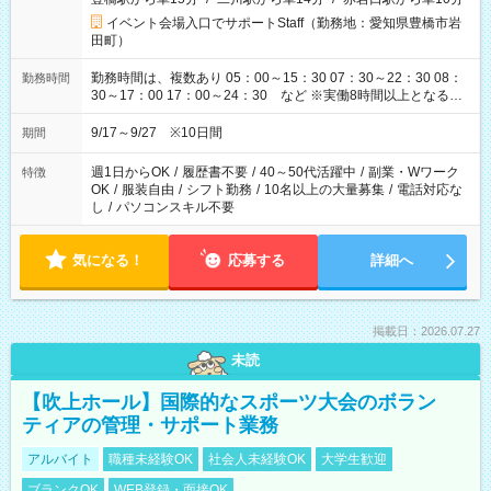
イベント会場入口でサポートStaff（勤務地：愛知県豊橋市岩
田町）
勤務時間は、複数あり 05：00～15：30 07：30～22：30 08：
勤務時間
30～17：00 17：00～24：30 など ※実働8時間以上となる勤
務もあります。 【休憩】60分+他休憩あり 交替で取得します。
安全面に配慮しこまめな休憩があります。
9/17～9/27 ※10日間
期間
週1日からOK
/
履歴書不要
/
40～50代活躍中
/
副業・Wワーク
特徴
OK
/
服装自由
/
シフト勤務
/
10名以上の大量募集
/
電話対応な
し
/
パソコンスキル不要
気になる！
応募する
詳細へ
掲載日：2026.07.27
未読
【吹上ホール】国際的なスポーツ大会のボラン
ティアの管理・サポート業務
アルバイト
職種未経験OK
社会人未経験OK
大学生歓迎
ブランクOK
WEB登録・面接OK