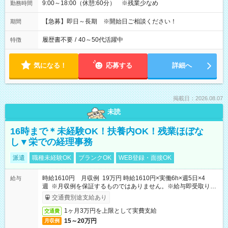
9:00～18:00（休憩:60分） ※残業少なめ
勤務時間
【急募】即日～長期 ※開始日ご相談ください！
期間
履歴書不要
/
40～50代活躍中
特徴
気になる！
応募する
詳細へ
掲載日：2026.08.07
未読
16時まで＊未経験OK！扶養内OK！残業ほぼな
し▼栄での経理事務
派遣
職種未経験OK
ブランクOK
WEB登録・面接OK
時給1610円 月収例 19万円 時給1610円×実働6h×週5日×4
給与
週 ※月収例を保証するものではありません。※給与即受取りサ
ービス利用可（利用条件有）
交通費別途支給あり
1ヶ月3万円を上限として実費支給
交通費
15～20万円
月収例