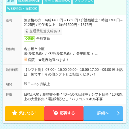
派遣
職種未経験OK
社会人未経験OK
ブランクOK
WEB登録・面接OK
無資格の方：時給1400円～1750円 / 介護福祉士：時給1700円～
給与
2125円 / 初任者以上：時給1500円～1875円
交通費別途支給あり
全額支給
交通費
名古屋市中区
勤務地
栄(愛知県)駅
/
伏見(愛知県)駅
/
矢場町駅
/
…
病院 ★勤務地選べます！
【シフト例】 07:00～16:00 09:00～18:00 17:00～09:00 ※ 上記
勤務時間
は一例です！その他シフトもご相談ください！
即日～2ヶ月以上
期間
日払いOK
/
履歴書不要
/
40～50代活躍中
/
シフト勤務
/
10名以
特徴
上の大量募集
/
電話対応なし
/
パソコンスキル不要
気になる！
応募する
詳細へ