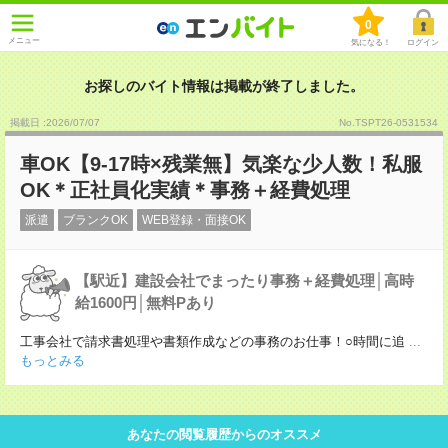
0
メニュー
気になる！
ログイン
お探しのバイト情報は掲載が終了しました。
掲載日 :2026
/
07
/
07
No.TSPT26-0531534
車OK【9‐17時×残業無】気楽な少人数！私服
OK＊正社員化実績＊事務＋経費処理
派遣
ブランクOK
WEB登録・面接OK
【駅近】建設会社でまったり事務＋経費処理│高時
給1600円│無料Pあり
工事会社で請求書処理や書類作成などの事務のお仕事！○時間に追
...
もっとみる
あなたの閲覧履歴からのオススメ