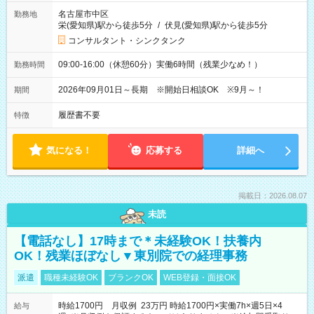
名古屋市中区
勤務地
栄(愛知県)駅から徒歩5分
/
伏見(愛知県)駅から徒歩5分
コンサルタント・シンクタンク
09:00-16:00（休憩60分）実働6時間（残業少なめ！）
勤務時間
2026年09月01日～長期 ※開始日相談OK ※9月～！
期間
履歴書不要
特徴
気になる！
応募する
詳細へ
掲載日：2026.08.07
未読
【電話なし】17時まで＊未経験OK！扶養内
OK！残業ほぼなし▼東別院での経理事務
派遣
職種未経験OK
ブランクOK
WEB登録・面接OK
時給1700円 月収例 23万円 時給1700円×実働7h×週5日×4
給与