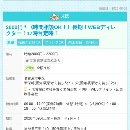
掲載日：2026.08.06
未読
2000円＊《時間相談OK！》長期！WEBディレ
クター！17時台定時！
派遣
職種未経験OK
ブランクOK
WEB登録・面接OK
時給2000円～2200円
給与
交通費別途支給あり
全額支給
交通費
名古屋市中区
勤務地
新栄町(愛知県)駅から徒歩5分
/
栄(愛知県)駅から徒歩12分
＜名古屋に本社を置く老舗企業＞印刷・WEBデザイン・広告
制作会社
09:00～17:00(実働7時間 休憩1時間) ※【相談OK】9：00～
勤務時間
18：00（休憩1時間）
2026年09月上旬～長期 ※9月～！
期間
履歴書不要
/
40～50代活躍中
/
服装自由
特徴