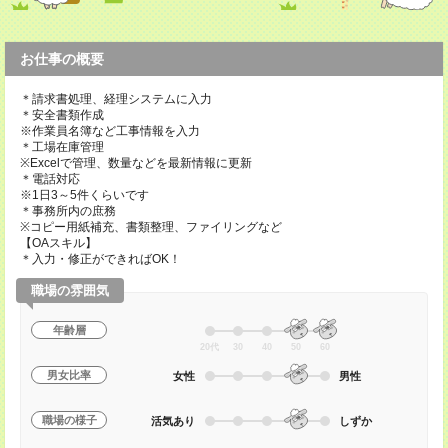
お仕事の概要
＊請求書処理、経理システムに入力
＊安全書類作成
※作業員名簿など工事情報を入力
＊工場在庫管理
※Excelで管理、数量などを最新情報に更新
＊電話対応
※1日3～5件くらいです
＊事務所内の庶務
※コピー用紙補充、書類整理、ファイリングなど
【OAスキル】
＊入力・修正ができればOK！
職場の雰囲気
年齢層
20代
30
40
50
60
男女比率
女性
男性
職場の様子
活気あり
しずか