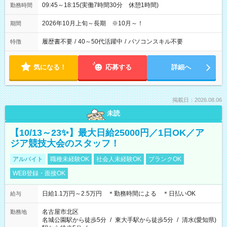
09:45～18:15(実働7時間30分 休憩1時間)
勤務時間
2026年10月上旬～長期 ※10月～！
期間
履歴書不要
/
40～50代活躍中
/
パソコンスキル不要
特徴
気になる！
応募する
詳細へ
掲載日：2026.08.06
未読
【10/13～23✨】最大日給25000円／1日OK／ア
ジア競技大会のスタッフ！
アルバイト
職種未経験OK
社会人未経験OK
ブランクOK
WEB登録・面接OK
日給1.1万円～2.5万円 ＊勤務時間による ＊日払いOK
給与
名古屋市北区
勤務地
名城公園駅から徒歩5分
/
東大手駅から徒歩5分
/
清水(愛知県)