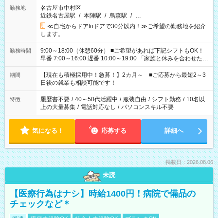
名古屋市中村区
勤務地
近鉄名古屋駅
/
本陣駅
/
烏森駅
/
…
≪自宅からドアtoドアで30分以内！≫ご希望の勤務地を紹介
します。
9:00～18:00（休憩60分） ■ご希望があれば下記シフトもOK！
勤務時間
早番 7:00～16:00 遅番 10:00～19:00 「家族と休みを合わせた
い」 「余裕を持って夕飯の準備がしたい」 「できれば残業はし
たくない」 など、ご希望を教えてくださいね。 ※Wワーク希望
【現在も積極採用中！急募！】2カ月～ ■ご応募から最短2～3
期間
の方へ 今ご覧のお仕事で希望する勤務時間と、もう1つのお仕事
日後の就業も相談可能です！
の勤務時間。 合計で週40時間を超える場合は応募できません。
履歴書不要
/
40～50代活躍中
/
服装自由
/
シフト勤務
/
10名以
特徴
上の大量募集
/
電話対応なし
/
パソコンスキル不要
気になる！
応募する
詳細へ
掲載日：2026.08.06
未読
【医療行為はナシ】時給1400円！病院で備品の
チェックなど＊