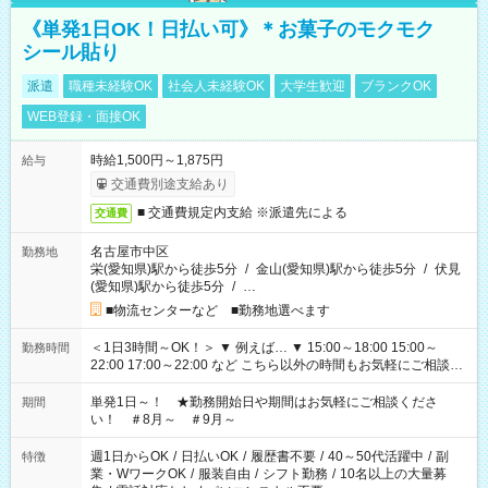
《単発1日OK！日払い可》＊お菓子のモクモク
シール貼り
派遣
職種未経験OK
社会人未経験OK
大学生歓迎
ブランクOK
WEB登録・面接OK
時給1,500円～1,875円
給与
交通費別途支給あり
■ 交通費規定内支給 ※派遣先による
交通費
名古屋市中区
勤務地
栄(愛知県)駅から徒歩5分
/
金山(愛知県)駅から徒歩5分
/
伏見
(愛知県)駅から徒歩5分
/
…
■物流センターなど ■勤務地選べます
＜1日3時間～OK！＞ ▼ 例えば… ▼ 15:00～18:00 15:00～
勤務時間
22:00 17:00～22:00 など こちら以外の時間もお気軽にご相談く
ださい！
単発1日～！ ★勤務開始日や期間はお気軽にご相談くださ
期間
い！ ＃8月～ ＃9月～
週1日からOK
/
日払いOK
/
履歴書不要
/
40～50代活躍中
/
副
特徴
業・WワークOK
/
服装自由
/
シフト勤務
/
10名以上の大量募