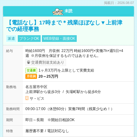
掲載日：2026.08.07
未読
【電話なし】17時まで＊残業ほぼなし▼上前津
での経理事務
派遣
ブランクOK
WEB登録・面接OK
時給1600円 月収例 22万円 時給1600円×実働7h×週5日×4
給与
週 ※月収例を保証するものではありません。
交通費別途支給あり
1ヶ月3万円を上限として実費支給
交通費
20～25万円
月収例
名古屋市中区
勤務地
上前津駅から徒歩3分
/
矢場町駅から徒歩6分
サ－ビス
09:00-17:00（休憩60分）実働7時間（残業少なめ！）
勤務時間
即日～長期 ※開始日相談OK
期間
履歴書不要
/
電話対応なし
特徴