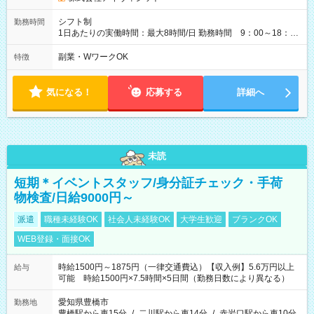
シフト制
勤務時間
1日あたりの実働時間：最大8時間/日 勤務時間 9：00～18：
00(実働8h、休憩1h) 土日祝含む週3日～OK、シフト制 ※もちろ
ん週5日勤務もOK♪ 勤務期間：2026年8月12日～9月9日※リスト
副業・WワークOK
特徴
全件完了で業務終了
気になる！
応募する
詳細へ
未読
短期＊イベントスタッフ/身分証チェック・手荷
物検査/日給9000円～
派遣
職種未経験OK
社会人未経験OK
大学生歓迎
ブランクOK
WEB登録・面接OK
時給1500円～1875円（一律交通費込）【収入例】5.6万円以上
給与
可能 時給1500円×7.5時間×5日間（勤務日数により異なる）
愛知県豊橋市
勤務地
豊橋駅から車15分
/
二川駅から車14分
/
赤岩口駅から車10分