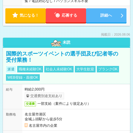
集
/
電話対応なし
/
パソコンスキル不要
気になる！
応募する
詳細へ
掲載日：2026.08.06
未読
国際的スポーツイベントの選手団及び記者等の
受付業務！
派遣
職種未経験OK
社会人未経験OK
大学生歓迎
ブランクOK
WEB登録・面接OK
時給2,000円
給与
交通費別途支給あり
一部支給（案件により規定あり）
交通費
名古屋市港区
勤務地
金城ふ頭駅から徒歩5分
名古屋市内の企業