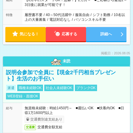
【8月中のスタートOK！急募！】2カ月～ ■ご応募から最短2～
期間
ね。 ※Wワーク希望の方へ 今ご覧のお仕事で希望する勤務時間
3日後に就業が可能です！
と、もう1つのお仕事の勤務時間。 合計で週40時間を超える場
合は応募できません。
履歴書不要
/
40～50代活躍中
/
服装自由
/
シフト勤務
/
10名以
特徴
上の大量募集
/
電話対応なし
/
パソコンスキル不要
気になる！
応募する
詳細へ
掲載日：2026.08.05
未読
説明会参加で全員に【現金2千円相当プレゼン
ト】生活のお手伝い
派遣
職種未経験OK
社会人未経験OK
ブランクOK
WEB登録・面接OK
無資格未経験：時給1450円～ ■週払いOK ■扶養内OK ■日
給与
収1万1600円以上
交通費別途支給あり
交通費全額支給
交通費