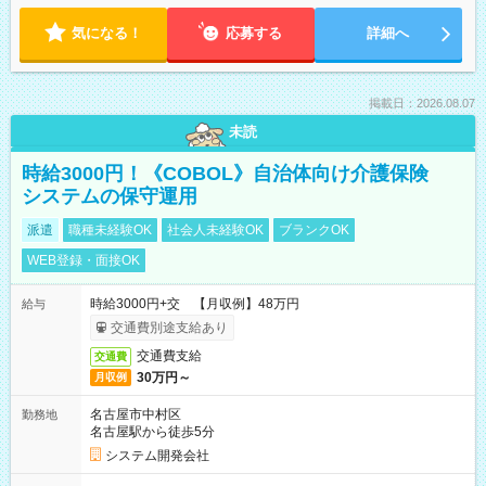
気になる！
応募する
詳細へ
掲載日：2026.08.07
未読
時給3000円！《COBOL》自治体向け介護保険
システムの保守運用
派遣
職種未経験OK
社会人未経験OK
ブランクOK
WEB登録・面接OK
時給3000円+交 【月収例】48万円
給与
交通費別途支給あり
交通費支給
交通費
30万円～
月収例
名古屋市中村区
勤務地
名古屋駅から徒歩5分
システム開発会社