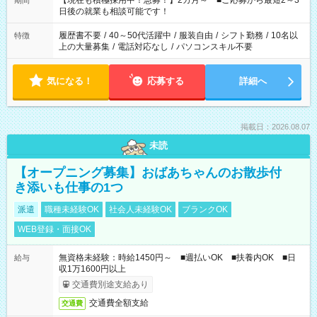
【現在も積極採用中！急募！】2カ月～ ■ご応募から最短2～3
期間
の方へ 今ご覧のお仕事で希望する勤務時間と、もう1つのお仕事
日後の就業も相談可能です！
の勤務時間。 合計で週40時間を超える場合は応募できません。
履歴書不要
/
40～50代活躍中
/
服装自由
/
シフト勤務
/
10名以
特徴
上の大量募集
/
電話対応なし
/
パソコンスキル不要
気になる！
応募する
詳細へ
掲載日：2026.08.07
未読
【オープニング募集】おばあちゃんのお散歩付
き添いも仕事の1つ
派遣
職種未経験OK
社会人未経験OK
ブランクOK
WEB登録・面接OK
無資格未経験：時給1450円～ ■週払いOK ■扶養内OK ■日
給与
収1万1600円以上
交通費別途支給あり
交通費全額支給
交通費