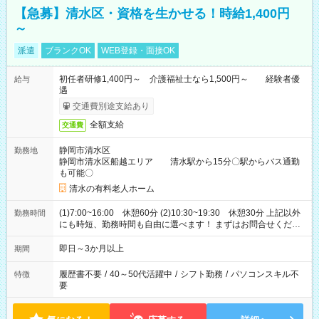
【急募】清水区・資格を生かせる！時給1,400円
～
派遣
ブランクOK
WEB登録・面接OK
初任者研修1,400円～ 介護福祉士なら1,500円～ 経験者優
給与
遇
交通費別途支給あり
全額支給
交通費
静岡市清水区
勤務地
静岡市清水区船越エリア 清水駅から15分〇駅からバス通勤
も可能〇
清水の有料老人ホーム
(1)7:00~16:00 休憩60分 (2)10:30~19:30 休憩30分 上記以外
勤務時間
にも時短、勤務時間も自由に選べます！ まずはお問合せくださ
い。
即日～3か月以上
期間
履歴書不要
/
40～50代活躍中
/
シフト勤務
/
パソコンスキル不
特徴
要