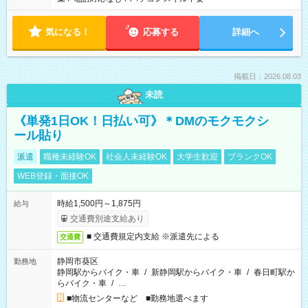
気になる！
応募する
詳細へ
掲載日：2026.08.03
未読
《単発1日OK！日払い可》＊DMのモクモクシ
ール貼り
派遣
職種未経験OK
社会人未経験OK
大学生歓迎
ブランクOK
WEB登録・面接OK
時給1,500円～1,875円
給与
交通費別途支給あり
■ 交通費規定内支給 ※派遣先による
交通費
静岡市葵区
勤務地
静岡駅からバイク・車
/
新静岡駅からバイク・車
/
春日町駅か
らバイク・車
/
…
■物流センターなど ■勤務地選べます