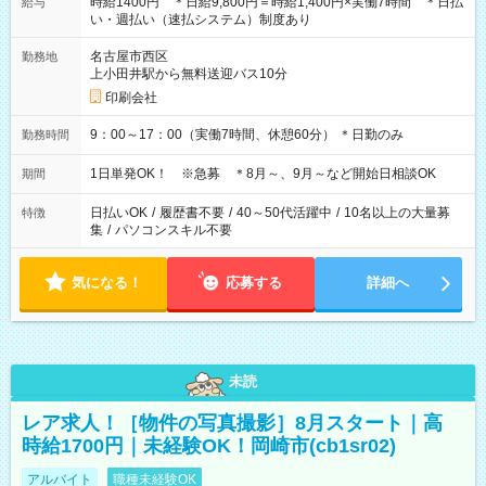
時給1400円 ＊日給9,800円＝時給1,400円×実働7時間 ＊日払
給与
い・週払い（速払システム）制度あり
名古屋市西区
勤務地
上小田井駅から無料送迎バス10分
印刷会社
9：00～17：00（実働7時間、休憩60分） ＊日勤のみ
勤務時間
1日単発OK！ ※急募 ＊8月～、9月～など開始日相談OK
期間
日払いOK
/
履歴書不要
/
40～50代活躍中
/
10名以上の大量募
特徴
集
/
パソコンスキル不要
気になる！
応募する
詳細へ
未読
レア求人！［物件の写真撮影］8月スタート｜高
時給1700円｜未経験OK！岡崎市(cb1sr02)
アルバイト
職種未経験OK