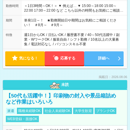
＜1日3時間～OK！＞ ▼ 例えば… ▼ 15:00～18:00 15:00～
勤務時間
22:00 17:00～22:00 など こちら以外の時間もお気軽にご相談く
ださい！
単発1日～！ ★勤務開始日や期間はお気軽にご相談くださ
期間
い！ ＃8月～ ＃9月～
週1日からOK
/
日払いOK
/
履歴書不要
/
40～50代活躍中
/
副
特徴
業・WワークOK
/
服装自由
/
シフト勤務
/
10名以上の大量募
集
/
電話対応なし
/
パソコンスキル不要
気になる！
応募する
詳細へ
掲載日：2026.08.06
未読
【50代も活躍中！】印刷物の封入や景品箱詰め
など作業はいろいろ
派遣
職種未経験OK
社会人未経験OK
大学生歓迎
ブランクOK
WEB登録・面接OK