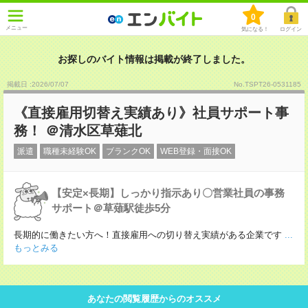
0
メニュー
気になる！
ログイン
お探しのバイト情報は掲載が終了しました。
掲載日 :2026
/
07
/
07
No.TSPT26-0531185
《直接雇用切替え実績あり》社員サポート事
務！ ＠清水区草薙北
派遣
職種未経験OK
ブランクOK
WEB登録・面接OK
【安定×長期】しっかり指示あり〇営業社員の事務
サポート＠草薙駅徒歩5分
長期的に働きたい方へ！直接雇用への切り替え実績がある企業です
...
もっとみる
あなたの閲覧履歴からのオススメ