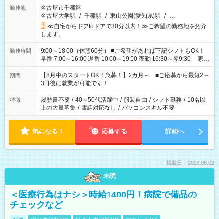
名古屋市千種区
勤務地
名古屋大学駅
/
千種駅
/
東山公園(愛知県)駅
/
…
≪自宅からドアtoドアで30分以内！≫ご希望の勤務地を紹介
します。
9:00～18:00（休憩60分） ■ご希望があれば下記シフトもOK！
勤務時間
早番 7:00～16:00 遅番 10:00～19:00 夜勤 16:30～翌9:30 「家族
と休みを合わせたい」 「余裕を持って夕飯の準備がしたい」
「できれば残業はしたくない」 など、ご希望を教えてください
【8月中のスタートOK！急募！】2カ月～ ■ご応募から最短2～
期間
ね。 ※Wワーク希望の方へ 今ご覧のお仕事で希望する勤務時間
3日後に就業が可能です！
と、もう1つのお仕事の勤務時間。 合計で週40時間を超える場
合は応募できません。
履歴書不要
/
40～50代活躍中
/
服装自由
/
シフト勤務
/
10名以
特徴
上の大量募集
/
電話対応なし
/
パソコンスキル不要
気になる！
応募する
詳細へ
掲載日：2026.08.02
未読
＜医療行為はナシ＞時給1400円！病院で備品の
チェックなど