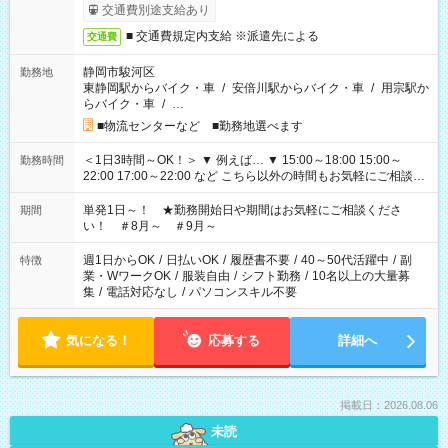
交通費別途支給あり
■ 交通費規定内支給 ※派遣先による
交通費
静岡市駿河区
勤務地
東静岡駅からバイク・車
/
安倍川駅からバイク・車
/
用宗駅か
らバイク・車
/
…
■物流センターなど ■勤務地選べます
＜1日3時間～OK！＞ ▼ 例えば… ▼ 15:00～18:00 15:00～
勤務時間
22:00 17:00～22:00 など こちら以外の時間もお気軽にご相談く
ださい！
単発1日～！ ★勤務開始日や期間はお気軽にご相談くださ
期間
い！ ＃8月～ ＃9月～
週1日からOK
/
日払いOK
/
履歴書不要
/
40～50代活躍中
/
副
特徴
業・WワークOK
/
服装自由
/
シフト勤務
/
10名以上の大量募
集
/
電話対応なし
/
パソコンスキル不要
気になる！
応募する
詳細へ
掲載日：2026.08.06
未読