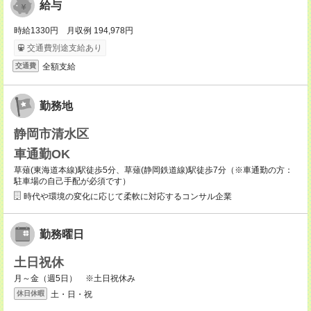
給与
時給1330円 月収例 194,978円
交通費別途支給あり
全額支給
交通費
勤務地
静岡市清水区
車通勤OK
草薙(東海道本線)駅徒歩5分、草薙(静岡鉄道線)駅徒歩7分（※車通勤の方：
駐車場の自己手配が必須です）
時代や環境の変化に応じて柔軟に対応するコンサル企業
勤務曜日
土日祝休
月～金（週5日） ※土日祝休み
土・日・祝
休日休暇