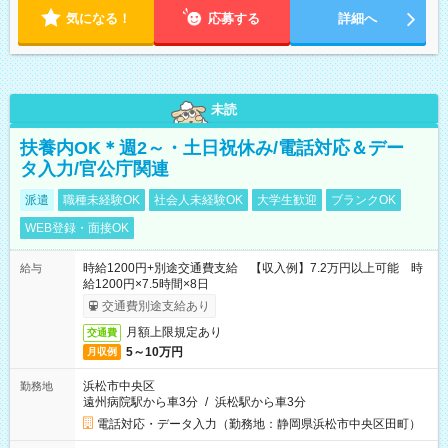
気になる！
応募する
詳細へ
未読
扶養内OK＊週2～・土日祝休み/電話対応＆デー
タ入力/官公庁関連
派遣
職種未経験OK
社会人未経験OK
大学生歓迎
ブランクOK
WEB登録・面接OK
時給1200円+別途交通費支給 【収入例】7.2万円以上可能 時
給与
給1200円×7.5時間×8日
交通費別途支給あり
月額上限規定あり
交通費
5～10万円
月収例
浜松市中央区
勤務地
遠州病院駅から車3分
/
浜松駅から車3分
電話対応・データ入力（勤務地：静岡県浜松市中央区田町）