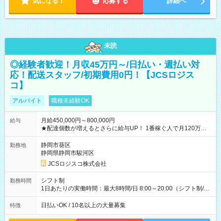
気になる！
応募する
詳細へ
未読
◎経験者歓迎！月収45万円～/日払い・週払い対
応！配送スタッフ/初期費用0円！【JCSロジス
コ】
アルバイト
職種未経験OK
月給450,000円～800,000円
給与
★配達個数が増えるとさらに給与UP！ 1番稼ぐ人で月120万ほ
ど！ ・主要都市エリア 月収55万円／週5日稼働 月収65万~112
万円／週6日稼働 ・地方郊外エリア 月収40万円／週5日稼働 月
静岡市葵区
勤務地
収40万円~50万円／週6日稼働 ＜モデルイメージ＞ ■月収50万
静岡県静岡市駿河区
円 (27歳男性/江東区在住)※元建築関係 1日150個配達×25日勤務
JCSロジスコ株式会社
(日休み) ■月収80万円(43歳男性/墨田区在住)※元営業 1日200個
配達×25日勤務(月休み) 【試用期間】試用期間なし
シフト制
勤務時間
1日あたりの実働時間：最大8時間/日 8:00～20:00（シフト制/実
働8時間） ※週5日勤務（場所次第では週4も有り） ※配達状況
によって時間外での勤務可能性有り ※案件により多少の前後あ
日払いOK / 10名以上の大量募集
特徴
り ※配達が完了次第、帰社OKです