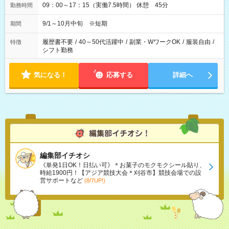
09：00～17：15（実働7.5時間） 休憩 45分
勤務時間
9/1～10月中旬 ※短期
期間
履歴書不要
/
40～50代活躍中
/
副業・WワークOK
/
服装自由
/
特徴
シフト勤務
気になる！
応募する
詳細へ
編集部イチオシ
《単発1日OK！日払い可》＊お菓子のモクモクシール貼り、
時給1900円！【アジア競技大会＊刈谷市】競技会場での設
営サポートなど
(8/7UP!)