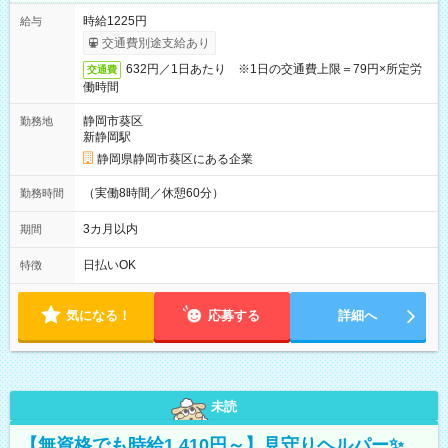
時給1225円
給与
交通費別途支給あり
632円／1日あたり ※1日の交通費上限＝79円×所定労
交通費
働時間
静岡市葵区
勤務地
新静岡駅
静岡県静岡市葵区にある企業
（実働8時間／休憩60分）
勤務時間
3カ月以内
期間
日払いOK
特徴
気になる！
応募する
詳細へ
未読
【無資格でも時給1,410円～】見守りヘルパー✨