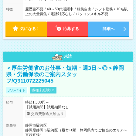
の勤務時間。 合計で週40時間を超える場合は応募できません。
履歴書不要
/
40～50代活躍中
/
服装自由
/
シフト勤務
/
10名以
特徴
上の大量募集
/
電話対応なし
/
パソコンスキル不要
気になる！
応募する
詳細へ
未読
＜厚生労働省のお仕事・短期・週3日～◎＞静岡
県・労働保険のご案内スタッ
フ/Q311072225045
アルバイト
職種未経験OK
時給1,300円～
給与
【試用期間】試用期間なし
交通費別途支給あり
静岡市駿河区
勤務地
静岡県静岡市駿河区（最寄り駅：静岡県内でご担当のエリアへ
直行直帰）