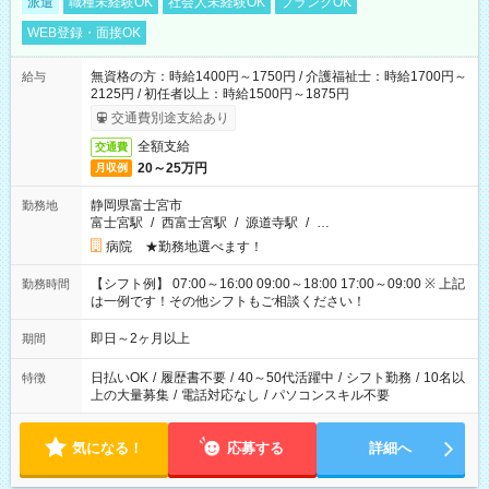
派遣
職種未経験OK
社会人未経験OK
ブランクOK
WEB登録・面接OK
無資格の方：時給1400円～1750円 / 介護福祉士：時給1700円～
給与
2125円 / 初任者以上：時給1500円～1875円
交通費別途支給あり
全額支給
交通費
20～25万円
月収例
静岡県富士宮市
勤務地
富士宮駅
/
西富士宮駅
/
源道寺駅
/
…
病院 ★勤務地選べます！
【シフト例】 07:00～16:00 09:00～18:00 17:00～09:00 ※ 上記
勤務時間
は一例です！その他シフトもご相談ください！
即日～2ヶ月以上
期間
日払いOK
/
履歴書不要
/
40～50代活躍中
/
シフト勤務
/
10名以
特徴
上の大量募集
/
電話対応なし
/
パソコンスキル不要
気になる！
応募する
詳細へ