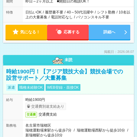
即日～2ヶ月以上 ■開始日の相談OK！
期間
日払いOK
/
履歴書不要
/
40～50代活躍中
/
シフト勤務
/
10名以
特徴
上の大量募集
/
電話対応なし
/
パソコンスキル不要
気になる！
応募する
詳細へ
掲載日：2026.08.07
未読
時給1900円！【アジア競技大会】競技会場での
設営サポート／大量募集
派遣
職種未経験OK
WEB登録・面接OK
時給1900円
給与
交通費別途支給あり
交通費支給
交通費
名古屋市瑞穂区
勤務地
瑞穂運動場東駅から徒歩7分
/
瑞穂運動場西駅から徒歩10分
/
新瑞橋駅から徒歩10分