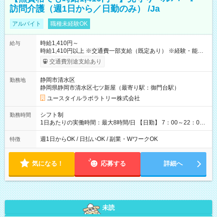
訪問介護（週1日から／日勤のみ） /Ja
アルバイト
職種未経験OK
時給1,410円～
給与
時給1,410円以上 ※交通費一部支給（既定あり） ※経験・能力を
考慮して決定します 【収入例】 週1回勤務の場合：1,410円×8時
交通費別途支給あり
間×4回=4万5,120円 週3回勤務の場合：1,410円×8時間×12回
=13万5,360円 週5回勤務の場合：1,410円×8時間×20回=22万
静岡市清水区
勤務地
5,600円 【試用期間】試用期間あり 試用期間の長さ：2ヶ月
静岡県静岡市清水区七ツ新屋（最寄り駅：御門台駅）
※ 雇用形態と給与に、本採用時と異なる部分があります。 雇用
形態：本採用時と同じです。 給与：時給 1,100円以上
ユースタイルラボラトリー株式会社
シフト制
勤務時間
1日あたりの実働時間：最大8時間/日 【日勤】 7：00～22：00
の間で8時間勤務（休憩時間は法定通り） ※週1日～OK ／ 夜勤
なし ＊＊ 勤務時間例 ＊＊ ■8時から17時 ■9時から18時 ■10
週1日からOK / 日払いOK / 副業・WワークOK
特徴
時から19時 ■12時から21時 など ※訪問先により変動 ※曜日固
定（毎週同じ曜日勤務）
気になる！
応募する
詳細へ
未読