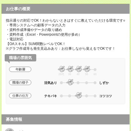
お仕事の概要
指示通りの対応でOK！わからないときはすぐに教えていただける環境です○
・専用システムへの顧客データの入力
・資料作成準備やデータの取り纏め
・資料作成（Excel・Powerpointの使用が多め）
・電話対応
【OAスキル】SUM関数レベルでOK！
※グラフ作成等も発生見込みあり：お仕事しながら覚えるでOKです！
職場の雰囲気
年齢層
20代
30
40
50
60
職場の様子
活気あり
しずか
仕事の仕方
テキパキ
コツコツ
募集情報