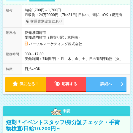
時給1,700円～1,700円
給与
月収例：24万9900円（7h×21日) 日払い、週払いOK（規定有
り） 【試用期間】試用期間なし
交通費別途支給あり
愛知県岡崎市
勤務地
愛知県岡崎市（最寄り駅：東岡崎）
パーソルマーケティング株式会社
930～17:30
勤務時間
実働時間：7時間/日 ・月、木、金、土、日の週5日勤務（火、水
は固定休です／夏季、年末年始等、長期休暇有り！） ・ワンシ
フト！ 残業ほぼナシ（0～5h/月）
日払いOK
特徴
気になる！
応募する
詳細へ
未読
短期＊イベントスタッフ/身分証チェック・手荷
物検査/日給10,200円～