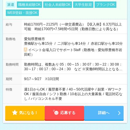
派遣
職種未経験OK
社会人未経験OK
大学生歓迎
ブランクOK
WEB登録・面接OK
時給1700円～2125円（一律交通費込）【収入例】6.3万円以上
給与
可能 時給1700円×7.5時間×5日間（勤務日数により異なる）
愛知県豊橋市
勤務地
豊橋駅から車15分
/
二川駅から車14分
/
赤岩口駅から車10分
イベント会場入口でサポートStaff（勤務地：愛知県豊橋市岩
田町）
勤務時間は、複数あり 05：00～15：30 07：30～22：30 08：
勤務時間
30～17：00 17：00～24：30 など ※実働8時間以上となる勤
務もあります。 【休憩】60分+他休憩あり 交替で取得します。
安全面に配慮しこまめな休憩があります。
9/17～9/27 ※10日間
期間
週1日からOK
/
履歴書不要
/
40～50代活躍中
/
副業・Wワーク
特徴
OK
/
服装自由
/
シフト勤務
/
10名以上の大量募集
/
電話対応な
し
/
パソコンスキル不要
気になる！
応募する
詳細へ