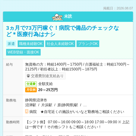
掲載日：2026.08.07
未読
3ヵ月で73万円稼ぐ！病院で備品のチェックな
ど＊医療行為はナシ
派遣
職種未経験OK
社会人未経験OK
ブランクOK
WEB登録・面接OK
無資格の方：時給1400円～1750円 / 介護福祉士：時給1700円～
給与
2125円 / 初任者以上：時給1500円～1875円
交通費別途支給あり
全額支給
交通費
20～25万円
月収例
静岡県沼津市
勤務地
沼津駅
/
片浜駅
/
原(静岡県)駅
/
…
病院 ★自宅近くの施設がいいなど勤務地ご相談ください
【シフト例】 07:00～16:00 09:00～18:00 17:00～09:00 ※ 上記
勤務時間
は一例です！その他シフトもご相談ください！