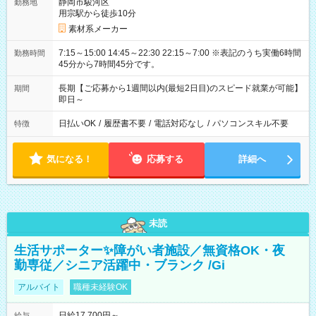
静岡市駿河区
勤務地
用宗駅から徒歩10分
素材系メーカー
7:15～15:00 14:45～22:30 22:15～7:00 ※表記のうち実働6時間
勤務時間
45分から7時間45分です。
長期【ご応募から1週間以内(最短2日目)のスピード就業が可能】
期間
即日～
日払いOK
/
履歴書不要
/
電話対応なし
/
パソコンスキル不要
特徴
気になる！
応募する
詳細へ
未読
生活サポーター✨障がい者施設／無資格OK・夜
勤専従／シニア活躍中・ブランク /Gi
アルバイト
職種未経験OK
日給17,700円～
給与