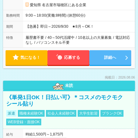
愛知県 名古屋市瑞穂区にある企業
9:00～18:00(実働:8時間) (休憩60分)
勤務時間
【急募】即日～2026/9/30 ★8月～OK！
期間
履歴書不要
/
40～50代活躍中
/
10名以上の大量募集
/
電話対応
特徴
なし
/
パソコンスキル不要
気になる！
応募する
詳細へ
掲載日：2026.08.06
未読
《単発1日OK！日払い可》＊コスメのモクモク
シール貼り
派遣
職種未経験OK
社会人未経験OK
大学生歓迎
ブランクOK
WEB登録・面接OK
時給1,500円～1,875円
給与