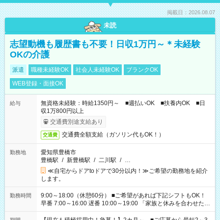
掲載日：2026.08.07
未読
志望動機も履歴書も不要！日収1万円～＊未経験
OKの介護
派遣
職種未経験OK
社会人未経験OK
ブランクOK
WEB登録・面接OK
無資格未経験：時給1350円～ ■週払いOK ■扶養内OK ■日
給与
収1万800円以上
交通費別途支給あり
交通費全額支給（ガソリン代もOK！）
交通費
愛知県豊橋市
勤務地
豊橋駅
/
新豊橋駅
/
二川駅
/
…
≪自宅からドアtoドアで30分以内！≫ご希望の勤務地を紹介
します。
9:00～18:00（休憩60分） ■ご希望があれば下記シフトもOK！
勤務時間
早番 7:00～16:00 遅番 10:00～19:00 「家族と休みを合わせた
い」 「余裕を持って夕飯の準備がしたい」 「できれば残業はし
たくない」 など、ご希望を教えてくださいね。 ※Wワーク希望