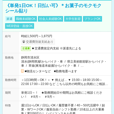
《単発1日OK！日払い可》＊お菓子のモクモク
シール貼り
派遣
職種未経験OK
社会人未経験OK
大学生歓迎
ブランクOK
WEB登録・面接OK
時給1,500円～1,875円
給与
交通費別途支給あり
■ 交通費規定内支給 ※派遣先による
交通費
静岡市清水区
勤務地
清水(静岡県)駅からバイク・車
/
県立美術館前駅からバイク・
車
/
草薙(東海道本線)駅からバイク・車
/
…
■物流センターなど ■勤務地選べます
＜1日3時間～OK！＞ ▼ 例えば… ▼ 15:00～18:00 15:00～
勤務時間
22:00 17:00～22:00 など こちら以外の時間もお気軽にご相談く
ださい！
単発1日～！ ★勤務開始日や期間はお気軽にご相談くださ
期間
い！ ＃8月～ ＃9月～
週1日からOK
/
日払いOK
/
履歴書不要
/
40～50代活躍中
/
副
特徴
業・WワークOK
/
服装自由
/
シフト勤務
/
10名以上の大量募
集
/
電話対応なし
/
パソコンスキル不要