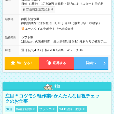
日給（1勤務）17,700円 ※経験・能力によりスタート日給相談
可・昇給可 【試用期間】試用期間あり 試用期間の長さ：3ヶ月
交通費別途支給あり
雇用形態、給与は本採用時と同じです。
静岡市清水区
勤務地
静岡県静岡市清水区沼田町10丁目13（最寄り駅：桜橋駅）
ユースタイルラボラトリー株式会社
シフト制
勤務時間
1日あたりの実働時間：最大8時間/日 ※1か月あたりの変形労働
制（週平均40時間以内） 夜勤：17:00-翌09:00（休憩2時間）
週1日からOK / 日払いOK / 副業・WワークOK
特徴
気になる！
応募する
詳細へ
未読
注目＊コツモク軽作業○かんたんな目視チェッ
クのお仕事
派遣
職種未経験OK
ブランクOK
WEB登録・面接OK