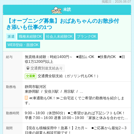
掲載日：2026.08.07
未読
【オープニング募集】おばあちゃんのお散歩付
き添いも仕事の1つ
派遣
職種未経験OK
社会人未経験OK
ブランクOK
WEB登録・面接OK
無資格未経験：時給1400円～ ■週払いOK ■扶養内OK ■日
給与
収1万1200円以上
交通費別途支給あり
交通費全額支給（ガソリン代もOK！）
交通費
静岡市駿河区
勤務地
東静岡駅
/
安倍川駅
/
用宗駅
/
…
≪車通勤もOK！≫ご自宅近くでご希望の勤務地を紹介しま
す。
9:00～18:00（休憩60分） ■ご希望があれば下記シフトもOK！
勤務時間
早番 7:00～16:00 遅番 10:00～19:00 「家族と休みを合わせた
い」 「余裕を持って夕飯の準備がしたい」 「できれば残業はし
たくない」 など、ご希望を教えてくださいね。 ※Wワーク希望
【現在も積極採用中！急募！】2カ月～ ■ご応募から最短2～3
期間
の方へ 今ご覧のお仕事で希望する勤務時間と、もう1つのお仕事
日後の就業も相談可能です！