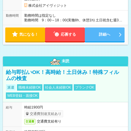
株式会社アイヴィジット
勤務時間は指定なし
勤務時間
勤務時間 9：00～18：00(実働8h、休憩1h) 土日祝含む週3日
～OK、シフト制 ※もちろん週5日勤務もOK♪ 勤務期間：2026
年6月12日～7月2日、2026年8月7日～9月9日
気になる！
応募する
詳細へ
未読
給与即払いOK！高時給！土日休み！特殊フィル
ムの検査
派遣
職種未経験OK
社会人未経験OK
ブランクOK
WEB登録・面接OK
時給1900円
給与
交通費別途支給あり
交通費支給有り
交通費