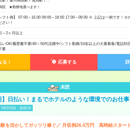
松駅
/
遠州病院駅
/
曳馬駅
/
…
病院 ★勤務地選べます！
フト例】 07:00～16:00 09:00～18:00 17:00～09:00 ※ 上記は一例で
ださい！
日～2ヶ月以上
払いOK
/
履歴書不要
/
40～50代活躍中
/
シフト勤務
/
10名以上の大量募集
/
電話対
不要
なる！
応募する
詳
未読
0円】日払い！まるでホテルのような環境でのお仕事
WEB登録・面接OK
験を活かしてガッツリ稼ぐ／ 月収例26.4万円 高時給スター