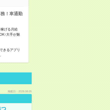
事務！車通勤
り稼げる月給
OK↑大手が魅
できるアプリ
。
掲載日：2026.08.05
1つ