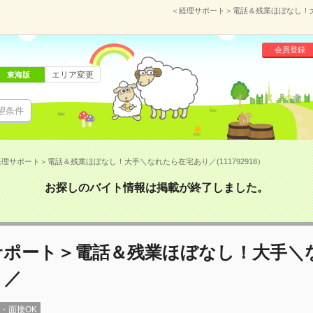
＜経理サポート＞電話＆残業ほぼなし！大手
会員登録
エリア変更
東海版
望条件
理サポート＞電話＆残業ほぼなし！大手＼なれたら在宅あり／(111792918）
お探しのバイト情報は掲載が終了しました。
サポート＞電話＆残業ほぼなし！大手＼
り／
録・面接OK