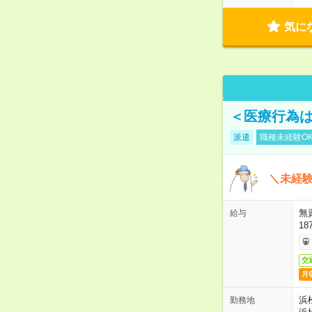
気に
＜医療行為は
派遣
職種未経験O
＼未経験
無
給与
18
交
月
浜
勤務地