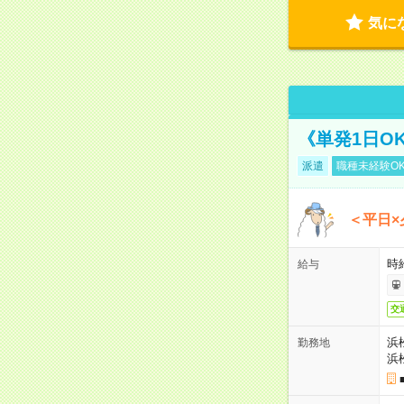
気に
《単発1日O
派遣
職種未経験O
＜平日×
時給
給与
交
浜
勤務地
浜