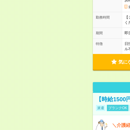
浜
【シ
勤務時間
く
即
期間
日
特徴
ル
気に
【時給150
派遣
ブランクOK
＼介護経