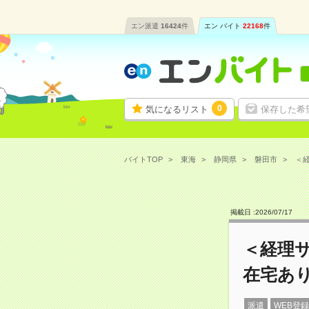
エン派遣
16424
件
エン バイト
22168
件
0
気になるリスト
保存した希
バイトTOP
東海
静岡県
磐田市
＜経
掲載日 :
2026
/
07
/
17
＜経理
在宅あ
派遣
WEB登