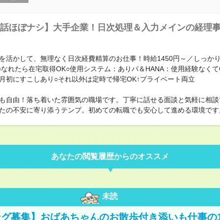
話ほぼナシ】大手企業！日次処理＆入力メインの経理
を活かして、無理なく日次経費精算のお仕事！時給1450円～／しっか
○○なれたら在宅取得OK○使用システム：ありバ＆HANA：使用経験なくて
月初にすこしあり○それ以外は定時で帰宅OK↑プライベート両立
も自由！落ち着いた雰囲気の職場です。丁寧に話せる面談と気軽に相談
たの不安に寄り添うテンプ。初めての転職でも安心して進める環境です
あなたの閲覧履歴からのオススメ
未読
グ募集】おばあちゃんのお散歩付き添いも仕事の