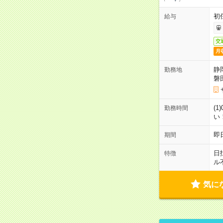
初
給与
交
月
静
勤務地
磐
(1
勤務時間
い
即
期間
日
特徴
ル
気に