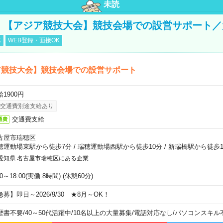
未読
円！【アジア競技大会】競技会場での設営サポート
K
WEB登録・面接OK
ア競技大会】競技会場での設営サポート
1900円
交通費別途支給あり
交通費支給
通費
古屋市瑞穂区
穂運動場東駅から徒歩7分
/
瑞穂運動場西駅から徒歩10分
/
新瑞橋駅から徒歩1
愛知県 名古屋市瑞穂区にある企業
00～18:00(実働:8時間) (休憩60分)
急募】即日～2026/9/30 ★8月～OK！
歴書不要
/
40～50代活躍中
/
10名以上の大量募集
/
電話対応なし
/
パソコンスキル