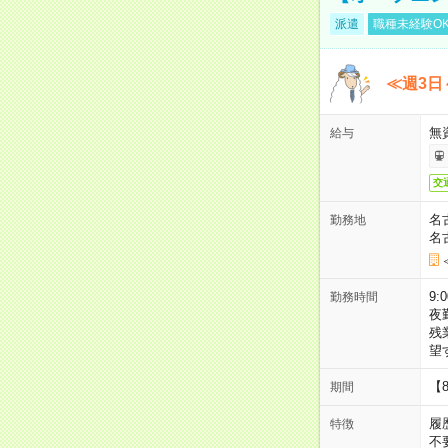
派遣
職種未経験O
≪週3日
無
給与
交
名
勤務地
名
9:
勤務時間
夜
残
望
【
期間
履
特徴
不