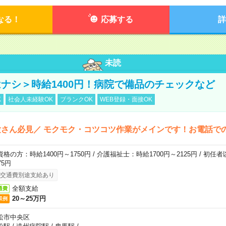
なる！
応募する
詳
未読
ナシ＞時給1400円！病院で備品のチェックなど
K
社会人未経験OK
ブランクOK
WEB登録・面接OK
さん必見／ モクモク・コツコツ作業がメインです！お電話で
資格の方：時給1400円～1750円 / 介護福祉士：時給1700円～2125円 / 初任
75円
交通費別途支給あり
全額支給
通費
20～25万円
収例
松市中央区