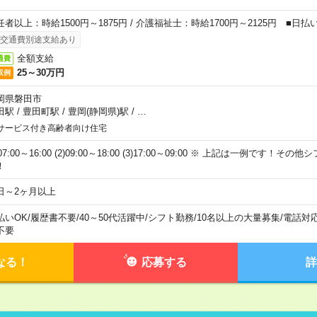
任者以上：時給1500円～1875円 / 介護福祉士：時給1700円～2125円 ■日払
交通費別途支給あり
全額支給
通費
25～30万円
収例
岡県磐田市
田駅
/
豊田町駅
/
豊岡(静岡県)駅
/
…
サービス付き高齢者向け住宅
)07:00～16:00 (2)09:00～18:00 (3)17:00～09:00 ※ 上記は一例です！
！
日～2ヶ月以上
払いOK
/
履歴書不要
/
40～50代活躍中
/
シフト勤務
/
10名以上の大量募集
/
電話対
不要
なる！
応募する
詳