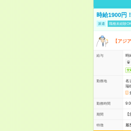
時給1900
派遣
職種未経験O
【アジ
時給
給与
交
名
勤務地
瑞
9:
勤務時間
【
期間
履
特徴