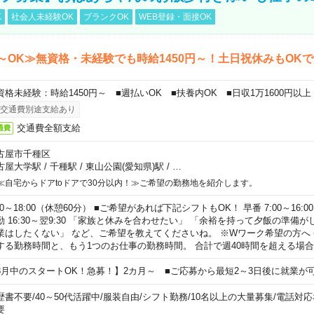
K
社会人未経験OK
ブランクOK
WEB登録・面接OK
～OK≫無資格・未経験でも時給1450円～！土日祝休みもOK
資格未経験：時給1450円～ ■週払いOK ■扶養内OK ■日収1万1600円以上
交通費別途支給あり
交通費全額支給
通費
古屋市千種区
古屋大学駅
/
千種駅
/
東山公園(愛知県)駅
/
…
≪自宅からドアtoドアで30分以内！≫ご希望の勤務地を紹介します。
00～18:00（休憩60分） ■ご希望があれば下記シフトもOK！ 早番 7:00～16:00 遅
勤 16:30～翌9:30 「家族と休みを合わせたい」 「余裕を持って夕飯の準備
業はしたくない」 など、ご希望を教えてくださいね。 ※Wワーク希望の方へ
する勤務時間と、もう1つのお仕事の勤務時間。 合計で週40時間を超える場
8月中のスタートOK！急募！】2カ月～ ■ご応募から最短2～3日後に就業が
歴書不要
/
40～50代活躍中
/
服装自由
/
シフト勤務
/
10名以上の大量募集
/
電話対応
要