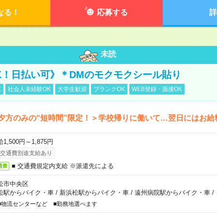
なる！
応募する
詳
未読
K！日払い可》＊DMのモクモクシール貼り
K
社会人未経験OK
大学生歓迎
ブランクOK
WEB登録・面接OK
夕方のみの“短時間”限定！＞学校帰りに働いて…翌日にはお給
1,500円～1,875円
交通費別途支給あり
■ 交通費規定内支給 ※派遣先による
通費
松市中央区
松駅からバイク・車
/
新浜松駅からバイク・車
/
遠州病院駅からバイク・車
/
■物流センターなど ■勤務地選べます