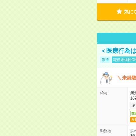
気に
＜医療行為は
派遣
職種未経験O
＼未経験
無
給与
18
交
月
浜
勤務地