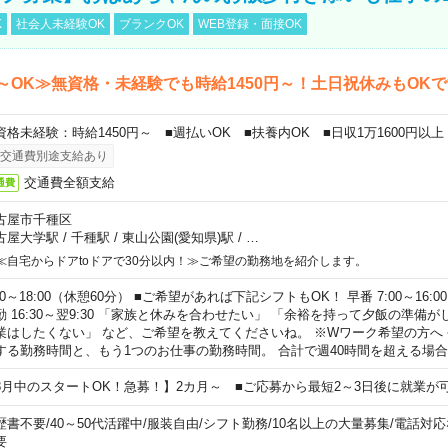
K
社会人未経験OK
ブランクOK
WEB登録・面接OK
～OK≫無資格・未経験でも時給1450円～！土日祝休みもOK
資格未経験：時給1450円～ ■週払いOK ■扶養内OK ■日収1万1600円以上
交通費別途支給あり
交通費全額支給
通費
古屋市千種区
古屋大学駅
/
千種駅
/
東山公園(愛知県)駅
/
…
≪自宅からドアtoドアで30分以内！≫ご希望の勤務地を紹介します。
00～18:00（休憩60分） ■ご希望があれば下記シフトもOK！ 早番 7:00～16:00 遅
勤 16:30～翌9:30 「家族と休みを合わせたい」 「余裕を持って夕飯の準備
業はしたくない」 など、ご希望を教えてくださいね。 ※Wワーク希望の方へ
する勤務時間と、もう1つのお仕事の勤務時間。 合計で週40時間を超える場
8月中のスタートOK！急募！】2カ月～ ■ご応募から最短2～3日後に就業が
歴書不要
/
40～50代活躍中
/
服装自由
/
シフト勤務
/
10名以上の大量募集
/
電話対応
要