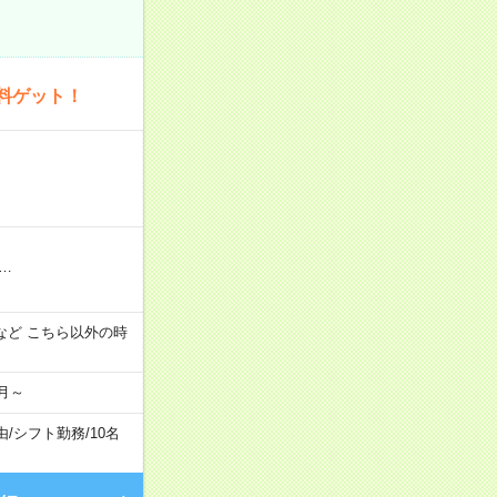
料ゲット！
…
:00 など こちら以外の時
月～
由
/
シフト勤務
/
10名