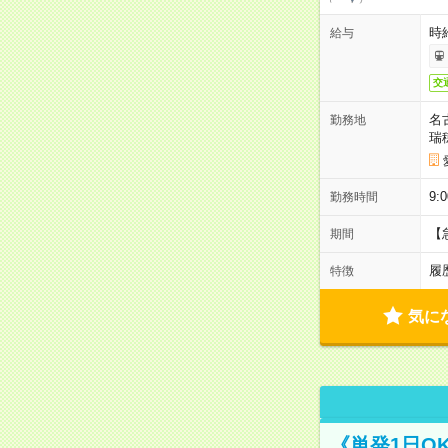
時給
給与
交
名
勤務地
瑞
9:
勤務時間
【
期間
履
特徴
気に
《単発1日O