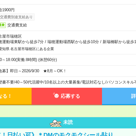
1900円
交通費別途支給あり
交通費支給
通費
古屋市瑞穂区
穂運動場東駅から徒歩7分
/
瑞穂運動場西駅から徒歩10分
/
新瑞橋駅から徒歩1
愛知県 名古屋市瑞穂区にある企業
00～18:00(実働:8時間) (休憩60分)
急募】即日～2026/9/30 ★8月～OK！
歴書不要
/
40～50代活躍中
/
10名以上の大量募集
/
電話対応なし
/
パソコンスキル
なる！
応募する
詳
未読
K！日払い可》＊DMのモクモクシール貼り