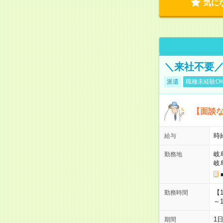
気に
＼来社不要／
派遣
職種未経験O
【面談な
時給
給与
岐
勤務地
岐
【
勤務時間
～1
1
期間