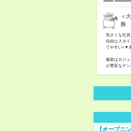
＜大
務
気さくな社員
自由なスタイ
てやすい○▼
服装はカジュ
が豊富なテン
【オープニン