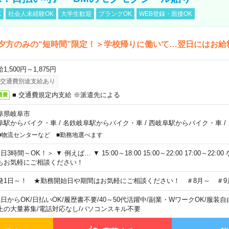
K
社会人未経験OK
大学生歓迎
ブランクOK
WEB登録・面接OK
夕方のみの“短時間”限定！＞学校帰りに働いて…翌日にはお給
1,500円～1,875円
交通費別途支給あり
■ 交通費規定内支給 ※派遣先による
通費
阜県岐阜市
阜駅からバイク・車
/
名鉄岐阜駅からバイク・車
/
西岐阜駅からバイク・車
/
■物流センターなど ■勤務地選べます
日3時間～OK！＞ ▼ 例えば… ▼ 15:00～18:00 15:00～22:00 17:00～22
もお気軽にご相談ください！
発1日～！ ★勤務開始日や期間はお気軽にご相談ください！ ＃8月～ ＃9
1日からOK
/
日払いOK
/
履歴書不要
/
40～50代活躍中
/
副業・WワークOK
/
服装自
上の大量募集
/
電話対応なし
/
パソコンスキル不要