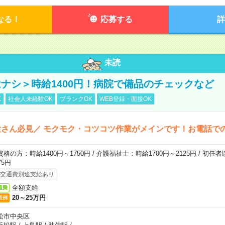
なる！
応募する
詳
未読
ナシ＞時給1400円！病院で備品のチェックなど
K
社会人未経験OK
ブランクOK
WEB登録・面接OK
さん必見／ モクモク・コツコツ作業がメインです！お電話で
資格の方：時給1400円～1750円 / 介護福祉士：時給1700円～2125円 / 初任
75円
交通費別途支給あり
全額支給
通費
20～25万円
収例
松市中央区