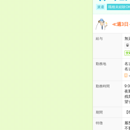
派遣
職種未経験O
≪週3日
無
給与
交
名
勤務地
名
9:
勤務時間
夜
残
望
【
期間
履
特徴
不