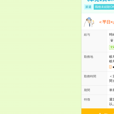
派遣
職種未経験O
＜平日×
時給
給与
交
岐
勤務地
岐
＜1
勤務時間
間
単
期間
週
特徴
以