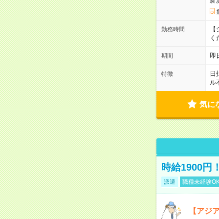
新
【シ
勤務時間
く
即
期間
日
特徴
ル
気に
時給1900
派遣
職種未経験O
【アジ