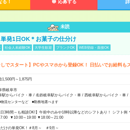
なる！
応募する
詳
未読
単発1日OK＊お菓子の仕分け
K
社会人未経験OK
大学生歓迎
ブランクOK
WEB登録・面接OK
しでスタート】PCやスマホから登録OK！ 日払いでお給料も
1,500円～1,875円
阜県岐阜市
阜駅からバイク・車
/
名鉄岐阜駅からバイク・車
/
西岐阜駅からバイク・車
/
■物流センターなど ■勤務地選べます
1日3時間～も相談OK!】午前中のみや18時以降などのシフトあり！ シフト例 ▼9:00
7:00 ▼10:00～19:00 ▼18:00～21:00
日だけの単発OK！＃8月～ ＃9月～