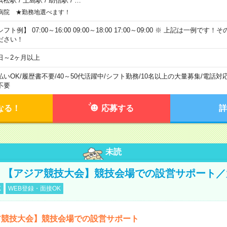
浜松駅
/
上島駅
/
助信駅
/
…
病院 ★勤務地選べます！
フト例】 07:00～16:00 09:00～18:00 17:00～09:00 ※ 上記は一例で
ださい！
日～2ヶ月以上
払いOK
/
履歴書不要
/
40～50代活躍中
/
シフト勤務
/
10名以上の大量募集
/
電話対
不要
なる！
応募する
詳
未読
円！【アジア競技大会】競技会場での設営サポート
K
WEB登録・面接OK
ア競技大会】競技会場での設営サポート