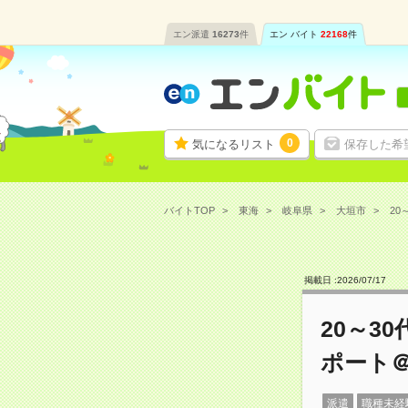
エン派遣
16273
件
エン バイト
22168
件
0
気になるリスト
保存した希
バイトTOP
東海
岐阜県
大垣市
20
掲載日 :
2026
/
07
/
17
20～3
ポート
派遣
職種未経