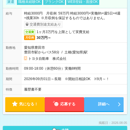
派遣
職種未経験OK
ブランクOK
WEB登録・面接OK
時給3000円 月収例 59万円 時給3000円×実働8h×週5日×4週
給与
+残業30h ※月収例を保証するものではありません。
交通費別途支給あり
1ヶ月3万円を上限として実費支給
交通費
30万円～
月収例
愛知県豊田市
勤務地
豊田市駅からバス58分
/
土橋(愛知県)駅
トヨタ自動車 株式会社
09:00-18:00（休憩60分）実働8時間
勤務時間
2026年09月01日～長期 ※開始日相談OK ※9月～！
期間
履歴書不要
特徴
気になる！
応募する
詳細へ
掲載日：2026.08.05