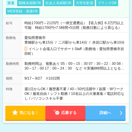
派遣
職種未経験OK
社会人未経験OK
大学生歓迎
ブランクOK
WEB登録・面接OK
時給1700円～2125円（一律交通費込）【収入例】6.3万円以上
給与
可能 時給1700円×7.5時間×5日間（勤務日数により異なる）
愛知県豊橋市
勤務地
豊橋駅から車15分
/
二川駅から車14分
/
赤岩口駅から車10分
イベント会場入口でサポートStaff（勤務地：愛知県豊橋市岩
田町）
勤務時間は、複数あり 05：00～15：30 07：30～22：30 08：
勤務時間
30～17：00 17：00～24：30 など ※実働8時間以上となる勤
務もあります。 【休憩】60分+他休憩あり 交替で取得します。
安全面に配慮しこまめな休憩があります。
9/17～9/27 ※10日間
期間
週1日からOK
/
履歴書不要
/
40～50代活躍中
/
副業・Wワーク
特徴
OK
/
服装自由
/
シフト勤務
/
10名以上の大量募集
/
電話対応な
し
/
パソコンスキル不要
気になる！
応募する
詳細へ