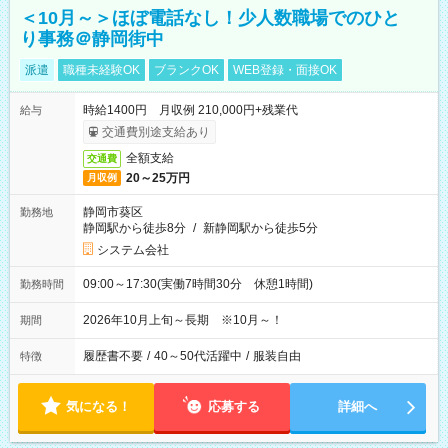
＜10月～＞ほぼ電話なし！少人数職場でのひと
り事務＠静岡街中
派遣
職種未経験OK
ブランクOK
WEB登録・面接OK
時給1400円 月収例 210,000円+残業代
給与
交通費別途支給あり
全額支給
交通費
20～25万円
月収例
静岡市葵区
勤務地
静岡駅から徒歩8分
/
新静岡駅から徒歩5分
システム会社
09:00～17:30(実働7時間30分 休憩1時間)
勤務時間
2026年10月上旬～長期 ※10月～！
期間
履歴書不要
/
40～50代活躍中
/
服装自由
特徴
気になる！
応募する
詳細へ