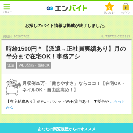
0
メニュー
気になる！
ログイン
お探しのバイト情報は掲載が終了しました。
掲載日 :2026
/
07
/
22
No.TSPT26-0522313
時給1500円＊【派遣→正社員実績あり】月の
半分まで在宅OK！事務アシ
派遣
WEB登録・面接OK
月収例25万↑「働きやすさ」ならココ！【在宅OK・
ネイルOK・自由度高め！】
【在宅勤務あり】※PC・ポケットWi-Fi貸与あり ▼髪色や
...もっと
みる
あなたの閲覧履歴からのオススメ