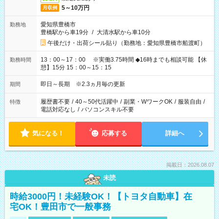
5～10万円
月収例
愛知県豊橋市
勤務地
豊橋駅から車19分
/
大清水駅から車10分
午後だけ・出荷シール貼り（勤務地：愛知県豊橋市船渡町）
13：00～17：00 ※実働3.75時間 ◆16時までも相談可能 【休
勤務時間
憩】15分 15：00～15：15
即日～長期 ※2.3ヵ月毎の更新
期間
履歴書不要
/
40～50代活躍中
/
副業・WワークOK
/
服装自由
/
特徴
電話対応なし
/
パソコンスキル不要
気になる！
応募する
詳細へ
掲載日：2026.08.07
未読
時給3000円！未経験OK！【トヨタ自動車】在
宅OK！豊田市で一般事務