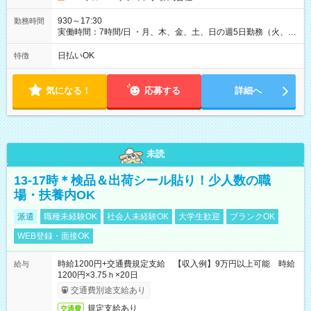
930～17:30
勤務時間
実働時間：7時間/日 ・月、木、金、土、日の週5日勤務（火、水
は固定休です／夏季、年末年始等、長期休暇有り！） ・ワンシ
フト！ 残業ほぼナシ（0～5h/月）
日払いOK
特徴
気になる！
応募する
詳細へ
未読
13-17時＊検品＆出荷シール貼り！少人数の職
場・扶養内OK
派遣
職種未経験OK
社会人未経験OK
大学生歓迎
ブランクOK
WEB登録・面接OK
時給1200円+交通費規定支給 【収入例】9万円以上可能 時給
給与
1200円×3.75ｈ×20日
交通費別途支給あり
規定支給あり
交通費