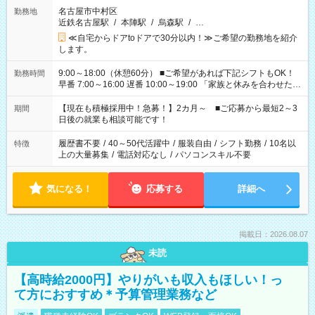
名古屋市中村区
勤務地
近鉄名古屋駅
/
本陣駅
/
烏森駅
/
…
≪自宅からドアtoドアで30分以内！≫ご希望の勤務地を紹介
します。
9:00～18:00（休憩60分） ■ご希望があれば下記シフトもOK！
勤務時間
早番 7:00～16:00 遅番 10:00～19:00 「家族と休みを合わせた
い」 「余裕を持って夕飯の準備がしたい」 「できれば残業はし
たくない」 など、ご希望を教えてくださいね。 ※Wワーク希望
【現在も積極採用中！急募！】2カ月～ ■ご応募から最短2～3
期間
の方へ 今ご覧のお仕事で希望する勤務時間と、もう1つのお仕事
日後の就業も相談可能です！
の勤務時間。 合計で週40時間を超える場合は応募できません。
履歴書不要
/
40～50代活躍中
/
服装自由
/
シフト勤務
/
10名以
特徴
上の大量募集
/
電話対応なし
/
パソコンスキル不要
気になる！
応募する
詳細へ
掲載日：2026.08.07
未読
【高時給2000円】やりがいも収入もほしい！っ
て方におすすめ＊予算管理業務など