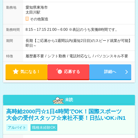
愛知県東海市
勤務地
太田川駅
その他製造
8:15～17:15 21:00～6:00 ※表記のうち実働8時間です。
勤務時間
長期【ご応募から1週間以内(最短2日目)のスピード就業が可能】
期間
即日～
履歴書不要
/
シフト勤務
/
電話対応なし
/
パソコンスキル不要
特徴
気になる！
応募する
詳細へ
未読
高時給2000円☆1日4時間でOK！国際スポーツ
大会の受付スタッフ☆来社不要！日払いOK♪/N1
アルバイト
職種未経験OK