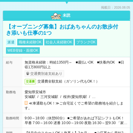
掲載日：2026.08.05
未読
【オープニング募集】おばあちゃんのお散歩付
き添いも仕事の1つ
派遣
職種未経験OK
社会人未経験OK
ブランクOK
WEB登録・面接OK
無資格未経験：時給1350円～ ■週払いOK ■扶養内OK ■日
給与
収1万800円以上
交通費別途支給あり
交通費全額支給（ガソリン代もOK！）
交通費
愛知県安城市
勤務地
安城駅
/
三河安城駅
/
桜井(愛知県)駅
/
…
≪車通勤もOK！≫ご自宅近くでご希望の勤務地を紹介しま
す。
9:00～18:00（休憩60分） ■ご希望があれば下記シフトもOK！
勤務時間
早番 7:00～16:00 遅番 10:00～19:00 夜勤 16:30～翌9:30 「家族
と休みを合わせたい」 「余裕を持って夕飯の準備がしたい」
「できれば残業はしたくない」 など、ご希望を教えてください