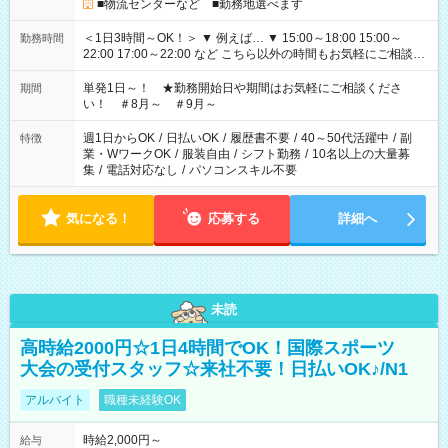
■物流センターなど ■勤務地選べます
＜1日3時間～OK！＞ ▼ 例えば… ▼ 15:00～18:00 15:00～
勤務時間
22:00 17:00～22:00 など こちら以外の時間もお気軽にご相談く
ださい！
単発1日～！ ★勤務開始日や期間はお気軽にご相談くださ
期間
い！ ＃8月～ ＃9月～
週1日からOK
/
日払いOK
/
履歴書不要
/
40～50代活躍中
/
副
特徴
業・WワークOK
/
服装自由
/
シフト勤務
/
10名以上の大量募
集
/
電話対応なし
/
パソコンスキル不要
気になる！
応募する
詳細へ
未読
高時給2000円☆1日4時間でOK！国際スポーツ
大会の受付スタッフ☆来社不要！日払いOK♪/N1
アルバイト
職種未経験OK
時給2,000円～
給与