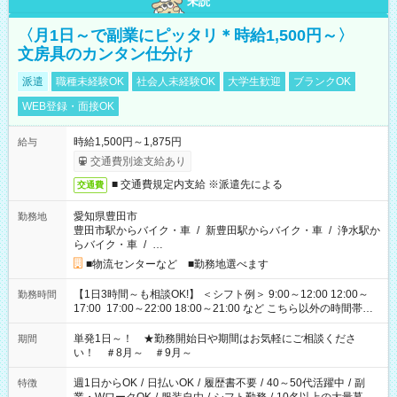
未読
〈月1日～で副業にピッタリ＊時給1,500円～〉
文房具のカンタン仕分け
派遣
職種未経験OK
社会人未経験OK
大学生歓迎
ブランクOK
WEB登録・面接OK
時給1,500円～1,875円
給与
交通費別途支給あり
■ 交通費規定内支給 ※派遣先による
交通費
愛知県豊田市
勤務地
豊田市駅からバイク・車
/
新豊田駅からバイク・車
/
浄水駅か
らバイク・車
/
…
■物流センターなど ■勤務地選べます
【1日3時間～も相談OK!】 ＜シフト例＞ 9:00～12:00 12:00～
勤務時間
17:00 17:00～22:00 18:00～21:00 など こちら以外の時間帯も
お気軽にご相談ください！
単発1日～！ ★勤務開始日や期間はお気軽にご相談くださ
期間
い！ ＃8月～ ＃9月～
週1日からOK
/
日払いOK
/
履歴書不要
/
40～50代活躍中
/
副
特徴