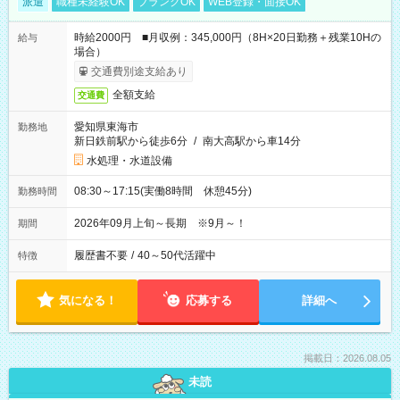
派遣
職種未経験OK
ブランクOK
WEB登録・面接OK
時給2000円 ■月収例：345,000円（8H×20日勤務＋残業10Hの
給与
場合）
交通費別途支給あり
全額支給
交通費
愛知県東海市
勤務地
新日鉄前駅から徒歩6分
/
南大高駅から車14分
水処理・水道設備
08:30～17:15(実働8時間 休憩45分)
勤務時間
2026年09月上旬～長期 ※9月～！
期間
履歴書不要
/
40～50代活躍中
特徴
気になる！
応募する
詳細へ
掲載日：2026.08.05
未読