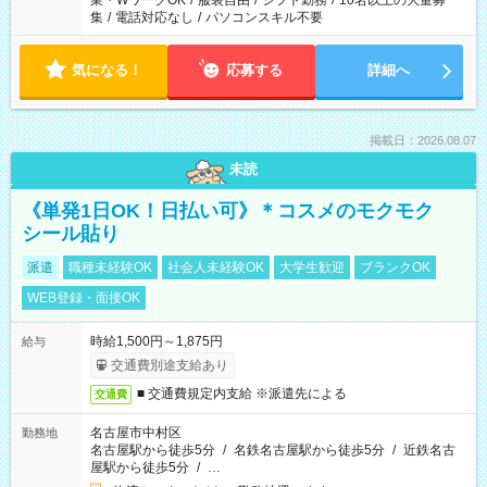
業・WワークOK
/
服装自由
/
シフト勤務
/
10名以上の大量募
集
/
電話対応なし
/
パソコンスキル不要
気になる！
応募する
詳細へ
掲載日：2026.08.07
未読
《単発1日OK！日払い可》＊コスメのモクモク
シール貼り
派遣
職種未経験OK
社会人未経験OK
大学生歓迎
ブランクOK
WEB登録・面接OK
時給1,500円～1,875円
給与
交通費別途支給あり
■ 交通費規定内支給 ※派遣先による
交通費
名古屋市中村区
勤務地
名古屋駅から徒歩5分
/
名鉄名古屋駅から徒歩5分
/
近鉄名古
屋駅から徒歩5分
/
…