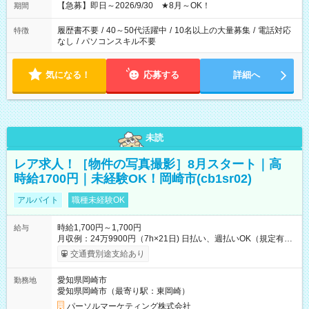
【急募】即日～2026/9/30 ★8月～OK！
期間
履歴書不要
/
40～50代活躍中
/
10名以上の大量募集
/
電話対応
特徴
なし
/
パソコンスキル不要
気になる！
応募する
詳細へ
未読
レア求人！［物件の写真撮影］8月スタート｜高
時給1700円｜未経験OK！岡崎市(cb1sr02)
アルバイト
職種未経験OK
時給1,700円～1,700円
給与
月収例：24万9900円（7h×21日) 日払い、週払いOK（規定有
り） 【試用期間】試用期間なし
交通費別途支給あり
愛知県岡崎市
勤務地
愛知県岡崎市（最寄り駅：東岡崎）
パーソルマーケティング株式会社