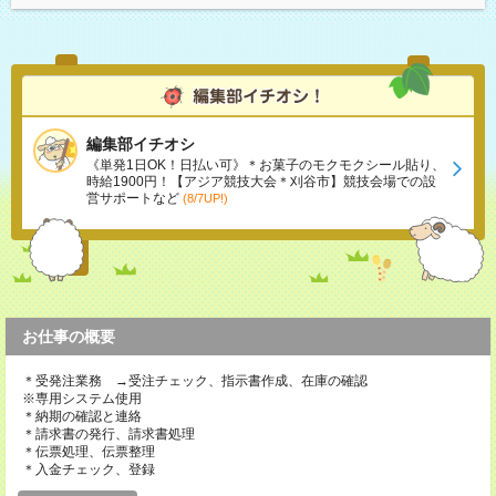
編集部イチオシ
《単発1日OK！日払い可》＊お菓子のモクモクシール貼り、
時給1900円！【アジア競技大会＊刈谷市】競技会場での設
営サポートなど
(8/7UP!)
お仕事の概要
＊受発注業務 →受注チェック、指示書作成、在庫の確認
※専用システム使用
＊納期の確認と連絡
＊請求書の発行、請求書処理
＊伝票処理、伝票整理
＊入金チェック、登録