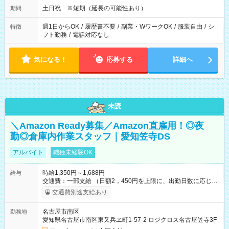
土日祝 ※短期（延長の可能性あり）
期間
週1日からOK
/
履歴書不要
/
副業・WワークOK
/
服装自由
/
シ
特徴
フト勤務
/
電話対応なし
気になる！
応募する
詳細へ
未読
＼Amazon Ready募集／Amazon直雇用！◎夜
勤◎倉庫内作業スタッフ｜愛知笠寺DS
アルバイト
職種未経験OK
時給1,350円～1,688円
給与
交通費：一部支給 （日額2，450円を上限に、出勤日数に応じて
実費支給） ※22:00～翌5:00までは時給25%UP！ ■給与前払い
交通費別途支給あり
制度あり ※前払い額の上限あり、手数料無料（Amazon負担）
そのほか所定の条件が適用されます 【試用期間】試用期間なし
名古屋市南区
勤務地
愛知県名古屋市南区東又兵ヱ町1-57-2 ロジクロス名古屋笠寺3F