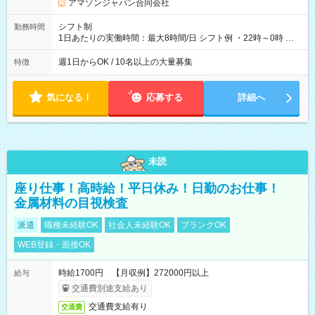
アマゾンジャパン合同会社
シフト制
勤務時間
1日あたりの実働時間：最大8時間/日 シフト例 ・22時～0時 入
社後、就業可能シフトをご確認の上、申請してください。
週1日からOK / 10名以上の大量募集
特徴
気になる！
応募する
詳細へ
未読
座り仕事！高時給！平日休み！日勤のお仕事！
金属材料の目視検査
派遣
職種未経験OK
社会人未経験OK
ブランクOK
WEB登録・面接OK
時給1700円 【月収例】272000円以上
給与
交通費別途支給あり
交通費支給有り
交通費