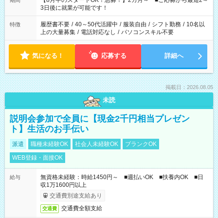
【8月中のスタートOK！急募！】2カ月～ ■ご応募から最短2～
期間
ね。 ※Wワーク希望の方へ 今ご覧のお仕事で希望する勤務時間
3日後に就業が可能です！
と、もう1つのお仕事の勤務時間。 合計で週40時間を超える場
合は応募できません。
履歴書不要
/
40～50代活躍中
/
服装自由
/
シフト勤務
/
10名以
特徴
上の大量募集
/
電話対応なし
/
パソコンスキル不要
気になる！
応募する
詳細へ
掲載日：2026.08.05
未読
説明会参加で全員に【現金2千円相当プレゼン
ト】生活のお手伝い
派遣
職種未経験OK
社会人未経験OK
ブランクOK
WEB登録・面接OK
無資格未経験：時給1450円～ ■週払いOK ■扶養内OK ■日
給与
収1万1600円以上
交通費別途支給あり
交通費全額支給
交通費