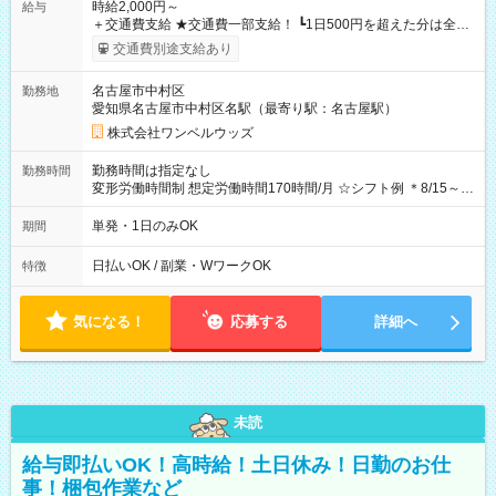
時給2,000円～
給与
＋交通費支給 ★交通費一部支給！ ┗1日500円を超えた分は全額
支給！ ※往復500円以内の方は自己負担となります ★日払い
交通費別途支給あり
OK！（規定あり） ┗働いたその日に現金GET♪ お仕事後はコン
ビニATMから 日払い分を引き落とせます！ 【試用期間】試用
名古屋市中村区
勤務地
期間なし
愛知県名古屋市中村区名駅（最寄り駅：名古屋駅）
株式会社ワンベルウッズ
勤務時間は指定なし
勤務時間
変形労働時間制 想定労働時間170時間/月 ☆シフト例 ＊8/15～
10/26 全日共通 08：00～12：00 17：00～21：00 ＊8/31
～9/19のみ下記シフトもあります！ 12：00～16：00 ＊9/6～
単発・1日のみOK
期間
10/6、10/11～26のみ下記シフトもあります！ 07：00～11：
00
日払いOK / 副業・WワークOK
特徴
気になる！
応募する
詳細へ
未読
給与即払いOK！高時給！土日休み！日勤のお仕
事！梱包作業など