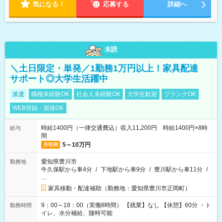
気になる！
応募する
詳細へ
未読
＼土日限定・単発／1勤務1万円以上！家具配達
サポート◎大学生活躍中
派遣
職種未経験OK
社会人未経験OK
大学生歓迎
ブランクOK
WEB登録・面接OK
時給1400円（一律交通費込）収入11,200円 時給1400円×8時
給与
間
5～10万円
月収例
愛知県豊川市
勤務地
牛久保駅から車4分
/
下地駅から車9分
/
豊川駅から車11分
/
…
家具移動・配達補助（勤務地：愛知県豊川市正岡町）
9：00～18：00（実働8時間） 【残業】なし 【休憩】60分 ・ト
勤務時間
イレ、水分補給、随時可能