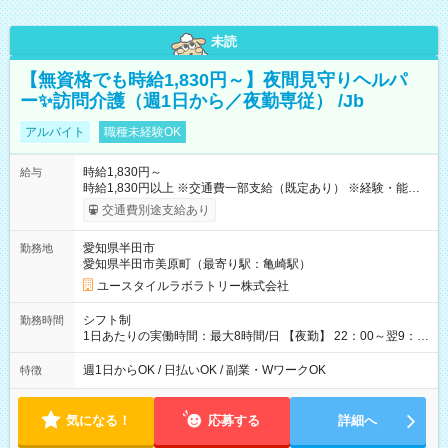
未読
【無資格でも時給1,830円～】夜間見守りヘルパ
ー✨訪問介護（週1日から／夜勤専従） /Jb
アルバイト
職種未経験OK
時給1,830円～
給与
時給1,830円以上 ※交通費一部支給（既定あり） ※経験・能力を
考慮して決定します 【収入例】 週1回勤務の場合：1,830円×8時
交通費別途支給あり
間×4回=5万8,560円 週3回勤務の場合：1,830円×8時間×12回
=17万5,680円 【試用期間】試用期間あり 試用期間の長さ：2ヶ
愛知県半田市
勤務地
月 ※ 雇用形態と給与に、本採用時と異なる部分があります。 雇
愛知県半田市美原町（最寄り駅：亀崎駅）
用形態：本採用時と同じです。 給与：時給 1,570円以上
ユースタイルラボラトリー株式会社
シフト制
勤務時間
1日あたりの実働時間：最大8時間/日 【夜勤】 22：00～翌9：
00 ※週1日～OK ／ 夜勤専従 ＊＊ 勤務時間例 ＊＊ ■22時か
ら翌7時 ■23時から翌8時 ■24時から翌9時 など ※上記の時間
週1日からOK / 日払いOK / 副業・WワークOK
特徴
内で8時間勤務（休憩1時間）ご利用者様により、時間は異なり
ます。 ※曜日固定（毎週同じ曜日での勤務となります）
気になる！
応募する
詳細へ