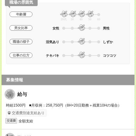
職場の雰囲気
年齢層
20代
30
40
50
60
男女比率
女性
男性
職場の様子
活気あり
しずか
仕事の仕方
テキパキ
コツコツ
募集情報
給与
時給1500円 ■月収例：258,750円（8H×20日勤務＋残業10Hの場合）
交通費別途支給あり
全額支給
交通費