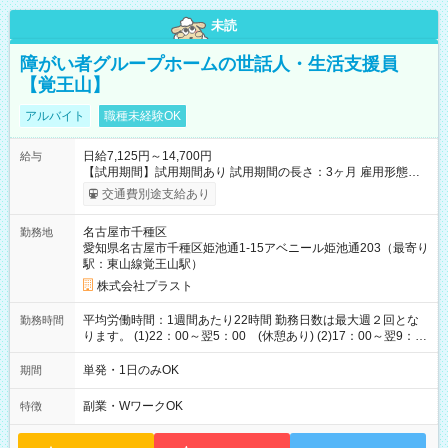
未読
障がい者グループホームの世話人・生活支援員
【覚王山】
アルバイト
職種未経験OK
日給7,125円～14,700円
給与
【試用期間】試用期間あり 試用期間の長さ：3ヶ月 雇用形態、
給与は本採用時と同じです。
交通費別途支給あり
名古屋市千種区
勤務地
愛知県名古屋市千種区姫池通1-15アベニール姫池通203（最寄り
駅：東山線覚王山駅）
株式会社プラスト
平均労働時間：1週間あたり22時間 勤務日数は最大週２回とな
勤務時間
ります。 (1)22：00～翌5：00 (休憩あり) (2)17：00～翌9：
00 (休憩あり) ３６協定提出済 平均労働時間：1週間あたり22
時間 勤務日数は最大週２回となります。 (1)22：00～翌5：00
単発・1日のみOK
期間
(休憩あり) (2)17：00～翌9：00 (休憩あり) ３６協定提出済
副業・WワークOK
特徴