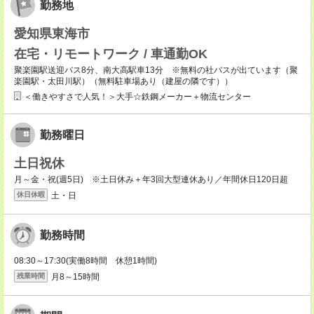
勤務地
愛知県東海市
在宅・リモートワーク / 車通勤OK
聚楽園駅送迎バス8分、南大高駅車13分 ※無料の社バスが出ています（聚
楽園駅・太田川駅）（無料駐車場あり（建屋の隣です））
＜働きやすさで人気！＞大手☆鉄鋼メーカー＋物流センター
勤務曜日
土日祝休
月～金・祝(週5日) ※土日休み＋年3回大型連休あり／年間休日120日超
土・日
休日休暇
勤務時間
08:30～17:30(実働8時間 休憩1時間)
月8～15時間
残業時間