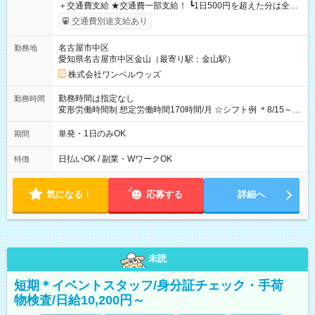
＋交通費支給 ★交通費一部支給！ ┗1日500円を超えた分は全額
支給！ ※往復500円以内の方は自己負担となります ★日払い
交通費別途支給あり
OK！（規定あり） ┗働いたその日に現金GET♪ お仕事後はコン
ビニATMから 日払い分を引き落とせます！ 【試用期間】試用
名古屋市中区
勤務地
期間なし
愛知県名古屋市中区金山（最寄り駅：金山駅）
株式会社ワンベルウッズ
勤務時間は指定なし
勤務時間
変形労働時間制 想定労働時間170時間/月 ☆シフト例 ＊8/15～
10/26 全日共通 08：00～12：00 17：00～21：00 ＊8/31
～9/19のみ下記シフトもあります！ 12：00～16：00 ＊9/6～
単発・1日のみOK
期間
10/6、10/11～26のみ下記シフトもあります！ 07：00～11：
00
日払いOK / 副業・WワークOK
特徴
気になる！
応募する
詳細へ
未読
短期＊イベントスタッフ/身分証チェック・手荷
物検査/日給10,200円～