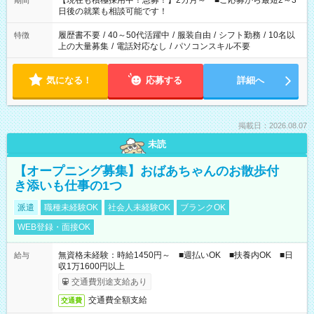
【現在も積極採用中！急募！】2カ月～ ■ご応募から最短2～3
期間
の方へ 今ご覧のお仕事で希望する勤務時間と、もう1つのお仕事
日後の就業も相談可能です！
の勤務時間。 合計で週40時間を超える場合は応募できません。
履歴書不要
/
40～50代活躍中
/
服装自由
/
シフト勤務
/
10名以
特徴
上の大量募集
/
電話対応なし
/
パソコンスキル不要
気になる！
応募する
詳細へ
掲載日：2026.08.07
未読
【オープニング募集】おばあちゃんのお散歩付
き添いも仕事の1つ
派遣
職種未経験OK
社会人未経験OK
ブランクOK
WEB登録・面接OK
無資格未経験：時給1450円～ ■週払いOK ■扶養内OK ■日
給与
収1万1600円以上
交通費別途支給あり
交通費全額支給
交通費