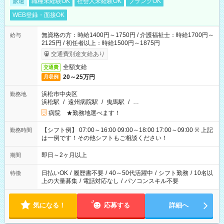
派遣
職種未経験OK
社会人未経験OK
ブランクOK
WEB登録・面接OK
無資格の方：時給1400円～1750円 / 介護福祉士：時給1700円～
給与
2125円 / 初任者以上：時給1500円～1875円
交通費別途支給あり
全額支給
交通費
20～25万円
月収例
浜松市中央区
勤務地
浜松駅
/
遠州病院駅
/
曳馬駅
/
…
病院 ★勤務地選べます！
【シフト例】 07:00～16:00 09:00～18:00 17:00～09:00 ※ 上記
勤務時間
は一例です！その他シフトもご相談ください！
即日～2ヶ月以上
期間
日払いOK
/
履歴書不要
/
40～50代活躍中
/
シフト勤務
/
10名以
特徴
上の大量募集
/
電話対応なし
/
パソコンスキル不要
気になる！
応募する
詳細へ