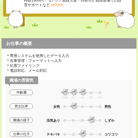
時給1900円！【アジア競技大会＊刈谷市】競技会場での設
営サポートなど
(8/7UP!)
お仕事の概要
＊専用システムを使用したデータ入力
＊在庫管理：フォーマットへ入力
＊伝票ファイリング
＊電話対応、メール対応
職場の雰囲気
年齢層
20代
30
40
50
60
男女比率
女性
男性
職場の様子
活気あり
しずか
仕事の仕方
テキパキ
コツコツ