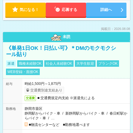
気になる！
応募する
詳細へ
掲載日：2026.08.08
未読
《単発1日OK！日払い可》＊DMのモクモクシ
ール貼り
派遣
職種未経験OK
社会人未経験OK
大学生歓迎
ブランクOK
WEB登録・面接OK
時給1,500円～1,875円
給与
交通費別途支給あり
■ 交通費規定内支給 ※派遣先による
交通費
静岡市葵区
勤務地
静岡駅からバイク・車
/
新静岡駅からバイク・車
/
春日町駅か
らバイク・車
/
…
■物流センターなど ■勤務地選べます