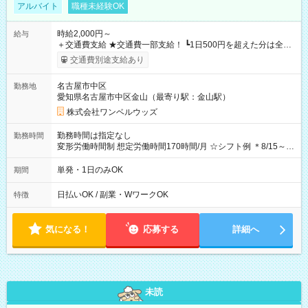
アルバイト
職種未経験OK
時給2,000円～
給与
＋交通費支給 ★交通費一部支給！ ┗1日500円を超えた分は全額
支給！ ※往復500円以内の方は自己負担となります ★日払い
交通費別途支給あり
OK！（規定あり） ┗働いたその日に現金GET♪ お仕事後はコン
ビニATMから 日払い分を引き落とせます！ 【試用期間】試用
名古屋市中区
勤務地
期間なし
愛知県名古屋市中区金山（最寄り駅：金山駅）
株式会社ワンベルウッズ
勤務時間は指定なし
勤務時間
変形労働時間制 想定労働時間170時間/月 ☆シフト例 ＊8/15～
10/26 全日共通 08：00～12：00 17：00～21：00 ＊8/31
～9/19のみ下記シフトもあります！ 12：00～16：00 ＊9/6～
単発・1日のみOK
期間
10/6、10/11～26のみ下記シフトもあります！ 07：00～11：
00
日払いOK / 副業・WワークOK
特徴
気になる！
応募する
詳細へ
未読