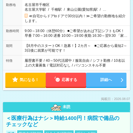
名古屋市千種区
勤務地
名古屋大学駅
/
千種駅
/
東山公園(愛知県)駅
/
…
≪自宅からドアtoドアで30分以内！≫ご希望の勤務地を紹介
します。
9:00～18:00（休憩60分） ■ご希望があれば下記シフトもOK！
勤務時間
早番 7:00～16:00 遅番 10:00～19:00 夜勤 16:30～翌9:30 「家族
と休みを合わせたい」 「余裕を持って夕飯の準備がしたい」
「できれば残業はしたくない」 など、ご希望を教えてください
【8月中のスタートOK！急募！】2カ月～ ■ご応募から最短2～
期間
ね。 ※Wワーク希望の方へ 今ご覧のお仕事で希望する勤務時間
3日後に就業が可能です！
と、もう1つのお仕事の勤務時間。 合計で週40時間を超える場
合は応募できません。
履歴書不要
/
40～50代活躍中
/
服装自由
/
シフト勤務
/
10名以
特徴
上の大量募集
/
電話対応なし
/
パソコンスキル不要
気になる！
応募する
詳細へ
掲載日：2026.08.07
未読
＜医療行為はナシ＞時給1400円！病院で備品の
チェックなど