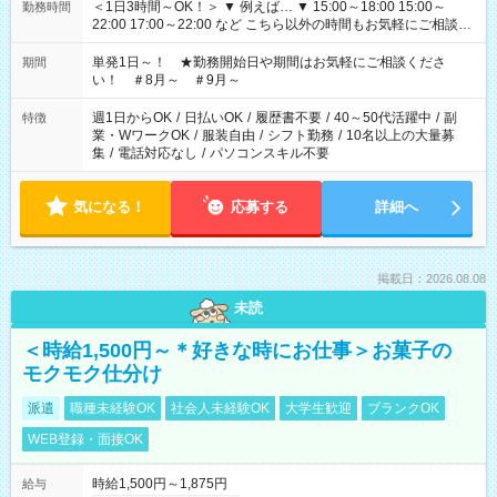
＜1日3時間～OK！＞ ▼ 例えば… ▼ 15:00～18:00 15:00～
勤務時間
22:00 17:00～22:00 など こちら以外の時間もお気軽にご相談く
ださい！
単発1日～！ ★勤務開始日や期間はお気軽にご相談くださ
期間
い！ ＃8月～ ＃9月～
週1日からOK
/
日払いOK
/
履歴書不要
/
40～50代活躍中
/
副
特徴
業・WワークOK
/
服装自由
/
シフト勤務
/
10名以上の大量募
集
/
電話対応なし
/
パソコンスキル不要
気になる！
応募する
詳細へ
掲載日：2026.08.08
未読
＜時給1,500円～＊好きな時にお仕事＞お菓子の
モクモク仕分け
派遣
職種未経験OK
社会人未経験OK
大学生歓迎
ブランクOK
WEB登録・面接OK
時給1,500円～1,875円
給与