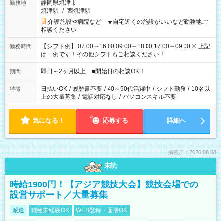
静岡県焼津市
勤務地
焼津駅
/
西焼津駅
介護施設や病院など ★自宅近くの施設がいいなど勤務地ご
相談ください
【シフト例】 07:00～16:00 09:00～18:00 17:00～09:00 ※ 上記
勤務時間
は一例です！その他シフトもご相談ください！
即日～2ヶ月以上 ■開始日の相談OK！
期間
日払いOK
/
履歴書不要
/
40～50代活躍中
/
シフト勤務
/
10名以
特徴
上の大量募集
/
電話対応なし
/
パソコンスキル不要
気になる！
応募する
詳細へ
掲載日：2026.08.08
未読
時給1900円！【アジア競技大会】競技会場での
設営サポート／大量募集
派遣
職種未経験OK
WEB登録・面接OK