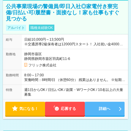
公共事業現場の警備員/即日入社◎家電付き寮完
備/日払い可/履歴書・面接なし！家も仕事もすぐ
見つかる
アルバイト
職種未経験OK
日給10,000円～13,500円
給与
※交通誘導2級保有者は12000円スタート！ 入社祝い金4000円
【試用期間】試用期間なし
静岡市葵区
勤務地
静岡県静岡市葵区羽高町11-6
フリック株式会社
8:00～17:00
勤務時間
実働時間：8時間/日 （休憩60分） 残業はありません。 ※短期の
募集は行っておりません。予めご了承くださいませ。
週1日からOK / 日払いOK / 副業・WワークOK / 10名以上の大量
特徴
募集
気になる！
応募する
詳細へ