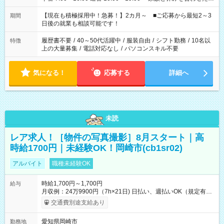
い」 「余裕を持って夕飯の準備がしたい」 「できれば残業はし
たくない」 など、ご希望を教えてくださいね。 ※Wワーク希望
【現在も積極採用中！急募！】2カ月～ ■ご応募から最短2～3
期間
の方へ 今ご覧のお仕事で希望する勤務時間と、もう1つのお仕事
日後の就業も相談可能です！
の勤務時間。 合計で週40時間を超える場合は応募できません。
履歴書不要
/
40～50代活躍中
/
服装自由
/
シフト勤務
/
10名以
特徴
上の大量募集
/
電話対応なし
/
パソコンスキル不要
気になる！
応募する
詳細へ
未読
レア求人！［物件の写真撮影］8月スタート｜高
時給1700円｜未経験OK！岡崎市(cb1sr02)
アルバイト
職種未経験OK
時給1,700円～1,700円
給与
月収例：24万9900円（7h×21日) 日払い、週払いOK（規定有
り） 【試用期間】試用期間なし
交通費別途支給あり
愛知県岡崎市
勤務地