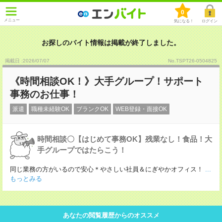
0
メニュー
気になる！
ログイン
お探しのバイト情報は掲載が終了しました。
掲載日 :2026
/
07
/
07
No.TSPT26-0504825
《時間相談OK！》大手グループ！サポート
事務のお仕事！
派遣
職種未経験OK
ブランクOK
WEB登録・面接OK
時間相談〇【はじめて事務OK】残業なし！食品！大
手グループではたらこう！
同じ業務の方がいるので安心＊やさしい社員＆にぎやかオフィス！
...
もっとみる
あなたの閲覧履歴からのオススメ