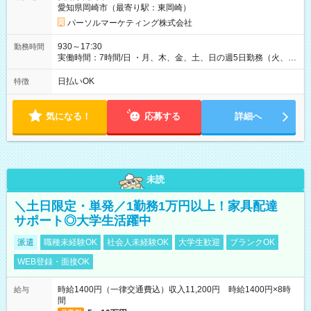
愛知県岡崎市（最寄り駅：東岡崎）
パーソルマーケティング株式会社
930～17:30
勤務時間
実働時間：7時間/日 ・月、木、金、土、日の週5日勤務（火、水
は固定休です／夏季、年末年始等、長期休暇有り！） ・ワンシ
フト！ 残業ほぼナシ（0～5h/月）
日払いOK
特徴
気になる！
応募する
詳細へ
未読
＼土日限定・単発／1勤務1万円以上！家具配達
サポート◎大学生活躍中
派遣
職種未経験OK
社会人未経験OK
大学生歓迎
ブランクOK
WEB登録・面接OK
時給1400円（一律交通費込）収入11,200円 時給1400円×8時
給与
間