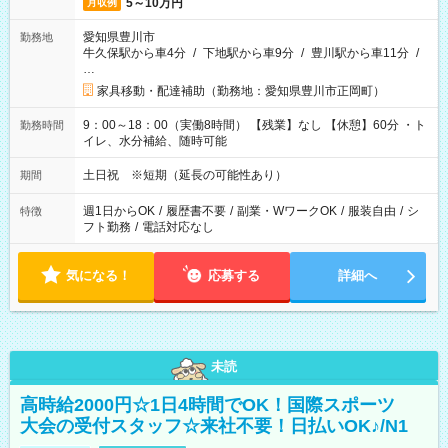
5～10万円
月収例
愛知県豊川市
勤務地
牛久保駅から車4分
/
下地駅から車9分
/
豊川駅から車11分
/
…
家具移動・配達補助（勤務地：愛知県豊川市正岡町）
9：00～18：00（実働8時間） 【残業】なし 【休憩】60分 ・ト
勤務時間
イレ、水分補給、随時可能
土日祝 ※短期（延長の可能性あり）
期間
週1日からOK
/
履歴書不要
/
副業・WワークOK
/
服装自由
/
シ
特徴
フト勤務
/
電話対応なし
気になる！
応募する
詳細へ
未読
高時給2000円☆1日4時間でOK！国際スポーツ
大会の受付スタッフ☆来社不要！日払いOK♪/N1