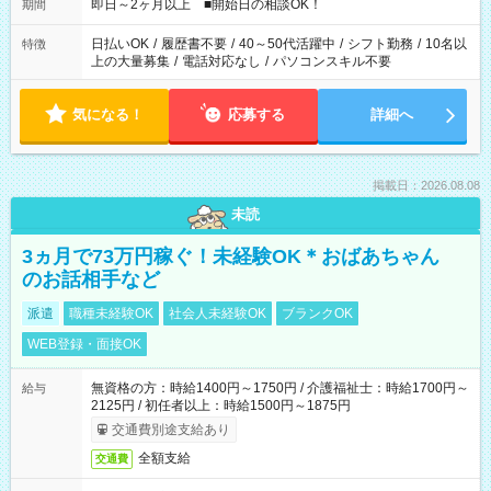
即日～2ヶ月以上 ■開始日の相談OK！
期間
日払いOK
/
履歴書不要
/
40～50代活躍中
/
シフト勤務
/
10名以
特徴
上の大量募集
/
電話対応なし
/
パソコンスキル不要
気になる！
応募する
詳細へ
掲載日：2026.08.08
未読
3ヵ月で73万円稼ぐ！未経験OK＊おばあちゃん
のお話相手など
派遣
職種未経験OK
社会人未経験OK
ブランクOK
WEB登録・面接OK
無資格の方：時給1400円～1750円 / 介護福祉士：時給1700円～
給与
2125円 / 初任者以上：時給1500円～1875円
交通費別途支給あり
全額支給
交通費