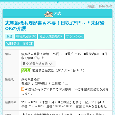
掲載日：2026.08.07
未読
志望動機も履歴書も不要！日収1万円～＊未経験
OKの介護
派遣
職種未経験OK
社会人未経験OK
ブランクOK
WEB登録・面接OK
無資格未経験：時給1350円～ ■週払いOK ■扶養内OK ■日
給与
収1万800円以上
交通費別途支給あり
交通費全額支給（ガソリン代もOK！）
交通費
愛知県豊橋市
勤務地
豊橋駅
/
新豊橋駅
/
二川駅
/
…
≪自宅からドアtoドアで30分以内！≫ご希望の勤務地を紹介
します。
9:00～18:00（休憩60分） ■ご希望があれば下記シフトもOK！
勤務時間
早番 7:00～16:00 遅番 10:00～19:00 「家族と休みを合わせた
い」 「余裕を持って夕飯の準備がしたい」 「できれば残業はし
たくない」 など、ご希望を教えてくださいね。 ※Wワーク希望