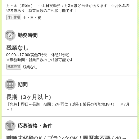
月～金（週5日） ※土日祝勤務：月2日ほど当番があります ※お休み希
望考慮あり 就業日数のご相談可能です！
土・日・祝
休日休暇
勤務時間
残業なし
09:00～17:00(実働7時間 休憩1時間)
※勤務時間・就業日数のご相談可能です
残業なし
残業時間
期間
長期（3ヶ月以上）
【急募】即日～長期 期間：2年弱位（以降も延長の可能性あり） ※7月
～！
応募資格・条件
職種未経験OK / ブランクOK / 履歴書不要 / 40～