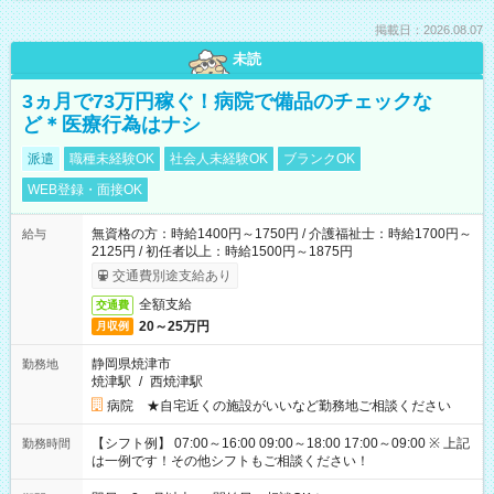
掲載日：2026.08.07
未読
3ヵ月で73万円稼ぐ！病院で備品のチェックな
ど＊医療行為はナシ
派遣
職種未経験OK
社会人未経験OK
ブランクOK
WEB登録・面接OK
無資格の方：時給1400円～1750円 / 介護福祉士：時給1700円～
給与
2125円 / 初任者以上：時給1500円～1875円
交通費別途支給あり
全額支給
交通費
20～25万円
月収例
静岡県焼津市
勤務地
焼津駅
/
西焼津駅
病院 ★自宅近くの施設がいいなど勤務地ご相談ください
【シフト例】 07:00～16:00 09:00～18:00 17:00～09:00 ※ 上記
勤務時間
は一例です！その他シフトもご相談ください！