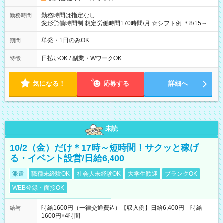
勤務時間は指定なし
勤務時間
変形労働時間制 想定労働時間170時間/月 ☆シフト例 ＊8/15～
10/26 全日共通 08：00～12：00 17：00～21：00 ＊8/31
～9/19のみ下記シフトもあります！ 12：00～16：00 ＊9/6～
単発・1日のみOK
期間
10/6、10/11～26のみ下記シフトもあります！ 07：00～11：
00
日払いOK / 副業・WワークOK
特徴
気になる！
応募する
詳細へ
未読
10/2（金）だけ＊17時～短時間！サクッと稼げ
る・イベント設営/日給6,400
派遣
職種未経験OK
社会人未経験OK
大学生歓迎
ブランクOK
WEB登録・面接OK
時給1600円（一律交通費込）【収入例】日給6,400円 時給
給与
1600円×4時間