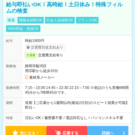
給与即払いOK！高時給！土日休み！特殊フィル
ムの検査
派遣
職種未経験OK
社会人未経験OK
ブランクOK
WEB登録・面接OK
時給1900円
給与
交通費別途支給あり
交通費支給有り
交通費
静岡市駿河区
勤務地
用宗駅から徒歩10分
素材系メーカー
7:15～15:00 14:45～22:30 22:15～7:00 ※表記のうち実働6時間
勤務時間
45分から7時間45分です。
長期【ご応募から1週間以内(最短2日目)のスピード就業が可能】
期間
即日～
日払いOK
/
履歴書不要
/
電話対応なし
/
パソコンスキル不要
特徴
気になる！
応募する
詳細へ