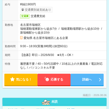
時給1900円
給与
交通費別途支給あり
交通費支給
交通費
名古屋市瑞穂区
勤務地
瑞穂運動場東駅から徒歩7分
/
瑞穂運動場西駅から徒歩10分
/
新瑞橋駅から徒歩10分
愛知県 名古屋市瑞穂区にある企業
9:00～18:00(実働:8時間) (休憩60分)
勤務時間
【急募】即日～2026/9/30 ★8月～OK！
期間
履歴書不要
/
40～50代活躍中
/
10名以上の大量募集
/
電話対応
特徴
なし
/
パソコンスキル不要
気になる！
応募する
詳細へ
掲載日：2026.08.06
未読