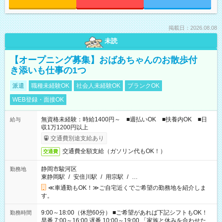
掲載日：2026.08.08
未読
【オープニング募集】おばあちゃんのお散歩付
き添いも仕事の1つ
派遣
職種未経験OK
社会人未経験OK
ブランクOK
WEB登録・面接OK
無資格未経験：時給1400円～ ■週払いOK ■扶養内OK ■日
給与
収1万1200円以上
交通費別途支給あり
交通費全額支給（ガソリン代もOK！）
交通費
静岡市駿河区
勤務地
東静岡駅
/
安倍川駅
/
用宗駅
/
…
≪車通勤もOK！≫ご自宅近くでご希望の勤務地を紹介しま
す。
9:00～18:00（休憩60分） ■ご希望があれば下記シフトもOK！
勤務時間
早番 7:00～16:00 遅番 10:00～19:00 「家族と休みを合わせた