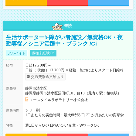
未読
生活サポーター✨障がい者施設／無資格OK・夜
勤専従／シニア活躍中・ブランク /Gi
アルバイト
職種未経験OK
日給17,700円～
給与
日給（1勤務）17,700円 ※経験・能力によりスタート日給相談
可・昇給可 【試用期間】試用期間あり 試用期間の長さ：3ヶ月
交通費別途支給あり
雇用形態、給与は本採用時と同じです。
静岡市清水区
勤務地
静岡県静岡市清水区沼田町10丁目13（最寄り駅：桜橋駅）
ユースタイルラボラトリー株式会社
シフト制
勤務時間
1日あたりの実働時間：最大8時間/日 ※1か月あたりの変形労働
制（週平均40時間以内） 夜勤：17:00-翌09:00（休憩2時間）
週1日からOK / 日払いOK / 副業・WワークOK
特徴