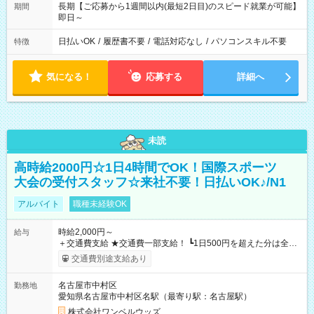
長期【ご応募から1週間以内(最短2日目)のスピード就業が可能】
期間
即日～
日払いOK
/
履歴書不要
/
電話対応なし
/
パソコンスキル不要
特徴
気になる！
応募する
詳細へ
未読
高時給2000円☆1日4時間でOK！国際スポーツ
大会の受付スタッフ☆来社不要！日払いOK♪/N1
アルバイト
職種未経験OK
時給2,000円～
給与
＋交通費支給 ★交通費一部支給！ ┗1日500円を超えた分は全額
支給！ ※往復500円以内の方は自己負担となります ★日払い
交通費別途支給あり
OK！（規定あり） ┗働いたその日に現金GET♪ お仕事後はコン
ビニATMから 日払い分を引き落とせます！ 【試用期間】試用
名古屋市中村区
勤務地
期間なし
愛知県名古屋市中村区名駅（最寄り駅：名古屋駅）
株式会社ワンベルウッズ