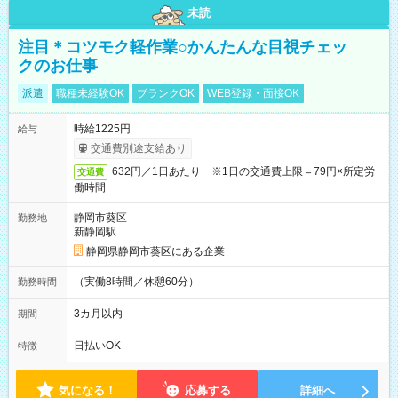
未読
注目＊コツモク軽作業○かんたんな目視チェッ
クのお仕事
派遣
職種未経験OK
ブランクOK
WEB登録・面接OK
時給1225円
給与
交通費別途支給あり
632円／1日あたり ※1日の交通費上限＝79円×所定労
交通費
働時間
静岡市葵区
勤務地
新静岡駅
静岡県静岡市葵区にある企業
（実働8時間／休憩60分）
勤務時間
3カ月以内
期間
日払いOK
特徴
気になる！
応募する
詳細へ