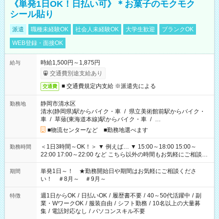
《単発1日OK！日払い可》＊お菓子のモクモク
シール貼り
派遣
職種未経験OK
社会人未経験OK
大学生歓迎
ブランクOK
WEB登録・面接OK
時給1,500円～1,875円
給与
交通費別途支給あり
■ 交通費規定内支給 ※派遣先による
交通費
静岡市清水区
勤務地
清水(静岡県)駅からバイク・車
/
県立美術館前駅からバイク・
車
/
草薙(東海道本線)駅からバイク・車
/
…
■物流センターなど ■勤務地選べます
＜1日3時間～OK！＞ ▼ 例えば… ▼ 15:00～18:00 15:00～
勤務時間
22:00 17:00～22:00 など こちら以外の時間もお気軽にご相談く
ださい！
単発1日～！ ★勤務開始日や期間はお気軽にご相談くださ
期間
い！ ＃8月～ ＃9月～
週1日からOK
/
日払いOK
/
履歴書不要
/
40～50代活躍中
/
副
特徴
業・WワークOK
/
服装自由
/
シフト勤務
/
10名以上の大量募
集
/
電話対応なし
/
パソコンスキル不要