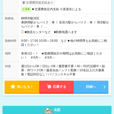
交通費別途支給あり
■ 交通費規定内支給 ※派遣先による
交通費
静岡市駿河区
勤務地
東静岡駅からバイク・車
/
安倍川駅からバイク・車
/
用宗駅か
らバイク・車
/
…
■物流センターなど ■勤務地選べます
9:00～17:00 10:00～19:00 など ■ 他の時間帯もお気軽にご相
勤務時間
談ください！
単発1日～！ ★勤務開始日や期間はお気軽にご相談くださ
期間
い！ ＃8月～ ＃9月～
週1日からOK
/
日払いOK
/
履歴書不要
/
40～50代活躍中
/
副
特徴
業・WワークOK
/
服装自由
/
シフト勤務
/
10名以上の大量募
集
/
電話対応なし
/
パソコンスキル不要
気になる！
応募する
詳細へ
未読