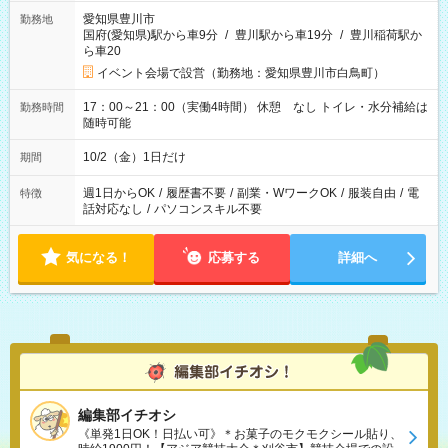
愛知県豊川市
勤務地
国府(愛知県)駅から車9分
/
豊川駅から車19分
/
豊川稲荷駅か
ら車20
イベント会場で設営（勤務地：愛知県豊川市白鳥町）
17：00～21：00（実働4時間） 休憩 なし トイレ・水分補給は
勤務時間
随時可能
10/2（金）1日だけ
期間
週1日からOK
/
履歴書不要
/
副業・WワークOK
/
服装自由
/
電
特徴
話対応なし
/
パソコンスキル不要
気になる！
応募する
詳細へ
編集部イチオシ
《単発1日OK！日払い可》＊お菓子のモクモクシール貼り、