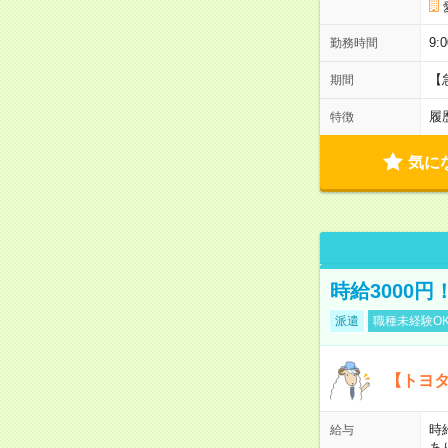
9:
勤務時間
【
期間
履
特徴
気に
時給3000
派遣
職種未経験O
【トヨタ
時
給与
あ