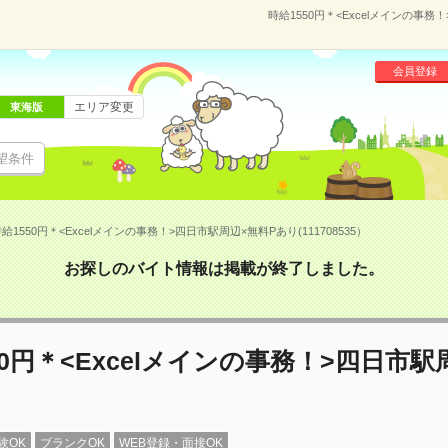
時給1550円＊<Excelメインの事務
会員登録
エリア変更
東海版
望条件
給1550円＊<Excelメインの事務！>四日市駅周辺×無料Pあり(111708535）
お探しのバイト情報は掲載が終了しました。
50円＊<Excelメインの事務！>四日市駅
験OK
ブランクOK
WEB登録・面接OK