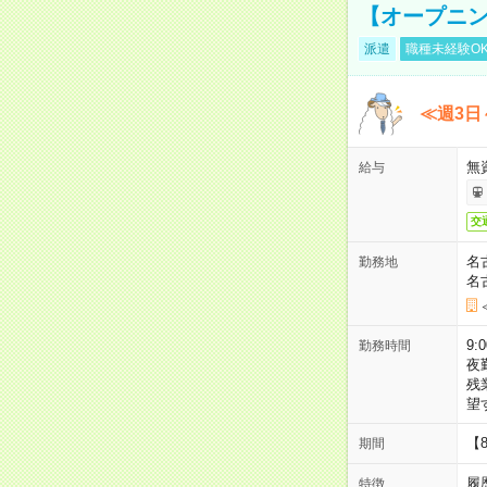
【オープニン
派遣
職種未経験O
≪週3日
無
給与
交
名
勤務地
名
9:
勤務時間
夜
残
望
【
期間
履
特徴