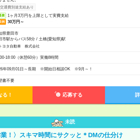
交通費別途支給あり
1ヶ月3万円を上限として実費支給
通費
30万円～
収例
知県豊田市
田市駅からバス58分
/
土橋(愛知県)駅
トヨタ自動車 株式会社
:00-18:00（休憩60分）実働8時間
026年09月01日～長期 ※開始日相談OK ※9月～！
歴書不要
なる！
応募する
詳
未読
業！〉スキマ時間にサクッと＊DMの仕分け