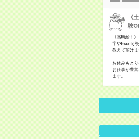
《土
験O
《高時給！》
字やExce
教えて頂けま
お休みもとり
お仕事が豊富
ます。