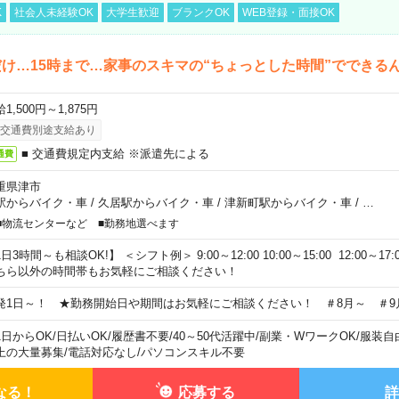
K
社会人未経験OK
大学生歓迎
ブランクOK
WEB登録・面接OK
け…15時まで…家事のスキマの“ちょっとした時間”でできる
1,500円～1,875円
交通費別途支給あり
■ 交通費規定内支給 ※派遣先による
通費
重県津市
駅からバイク・車
/
久居駅からバイク・車
/
津新町駅からバイク・車
/
…
■物流センターなど ■勤務地選べます
日3時間～も相談OK!】 ＜シフト例＞ 9:00～12:00 10:00～15:00 12:00～17:00
ちら以外の時間帯もお気軽にご相談ください！
発1日～！ ★勤務開始日や期間はお気軽にご相談ください！ ＃8月～ ＃9
1日からOK
/
日払いOK
/
履歴書不要
/
40～50代活躍中
/
副業・WワークOK
/
服装自
上の大量募集
/
電話対応なし
/
パソコンスキル不要
なる！
応募する
詳