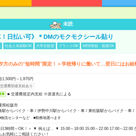
未読
K！日払い可》＊DMのモクモクシール貼り
K
社会人未経験OK
大学生歓迎
ブランクOK
WEB登録・面接OK
夕方のみの“短時間”限定！＞学校帰りに働いて…翌日にはお給
1,500円～1,875円
交通費別途支給あり
■ 交通費規定内支給 ※派遣先による
通費
重県松阪市
阪駅からバイク・車
/
伊勢中川駅からバイク・車
/
東松阪駅からバイク・車
/
■物流センターなど ■勤務地選べます
日3時間～OK！＞ ▼ 例えば… ▼ 15:00～18:00 15:00～22:00 17:00～22
もお気軽にご相談ください！