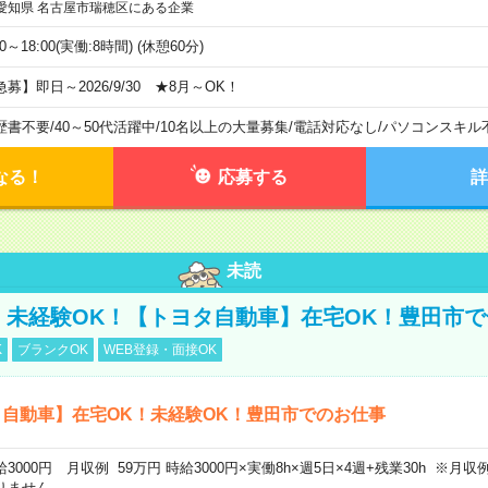
愛知県 名古屋市瑞穂区にある企業
00～18:00(実働:8時間) (休憩60分)
急募】即日～2026/9/30 ★8月～OK！
歴書不要
/
40～50代活躍中
/
10名以上の大量募集
/
電話対応なし
/
パソコンスキル
なる！
応募する
詳
未読
円！未経験OK！【トヨタ自動車】在宅OK！豊田市
K
ブランクOK
WEB登録・面接OK
自動車】在宅OK！未経験OK！豊田市でのお仕事
給3000円 月収例 59万円 時給3000円×実働8h×週5日×4週+残業30h ※
りません。