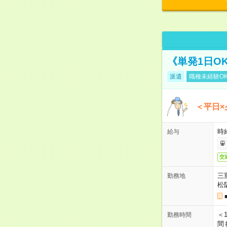
《単発1日O
派遣
職種未経験O
＜平日×
時給
給与
交
三
勤務地
松
＜1
勤務時間
間