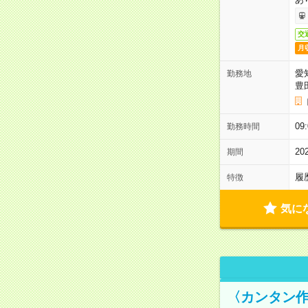
交
月
愛
勤務地
豊
09
勤務時間
2
期間
履
特徴
気に
〈カンタン作