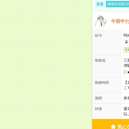
派遣
職種未経験O
午前中だ
時給
給与
交
三
勤務地
津
【1
勤務時間
こ
単
期間
週
特徴
以
気に