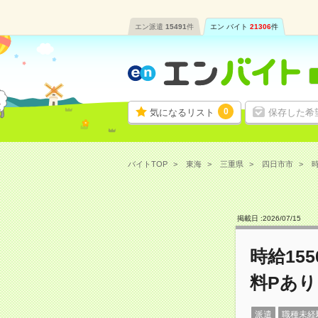
エン派遣
15491
件
エン バイト
21306
件
0
気になるリスト
保存した希
バイトTOP
東海
三重県
四日市市
時
掲載日 :
2026
/
07
/
15
時給15
料Pあり
派遣
職種未経