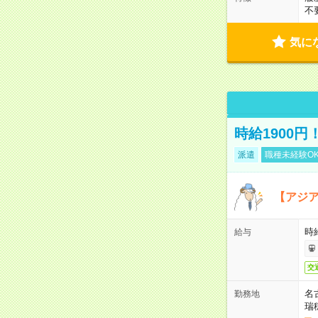
不
気に
時給1900
派遣
職種未経験O
【アジ
時給
給与
交
名
勤務地
瑞