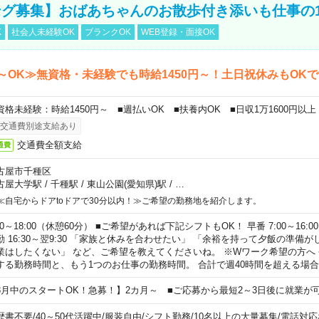
グ募集】おばあちゃんのお散歩付き添いも仕事の
K
社会人未経験OK
ブランクOK
WEB登録・面接OK
～OK≫無資格・未経験でも時給1450円～！土日祝休みもOK
資格未経験：時給1450円～ ■週払いOK ■扶養内OK ■日収1万1600円以上
交通費別途支給あり
交通費全額支給
通費
古屋市千種区
古屋大学駅
/
千種駅
/
東山公園(愛知県)駅
/
…
≪自宅からドアtoドアで30分以内！≫ご希望の勤務地を紹介します。
00～18:00（休憩60分） ■ご希望があれば下記シフトもOK！ 早番 7:00～16:00 遅
勤 16:30～翌9:30 「家族と休みを合わせたい」 「余裕を持って夕飯の準備
業はしたくない」 など、ご希望を教えてくださいね。 ※Wワーク希望の方へ
する勤務時間と、もう1つのお仕事の勤務時間。 合計で週40時間を超える場
8月中のスタートOK！急募！】2カ月～ ■ご応募から最短2～3日後に就業が
歴書不要
/
40～50代活躍中
/
服装自由
/
シフト勤務
/
10名以上の大量募集
/
電話対応