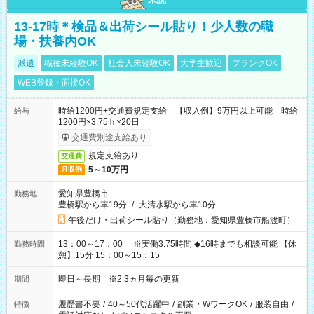
13-17時＊検品＆出荷シール貼り！少人数の職
場・扶養内OK
派遣
職種未経験OK
社会人未経験OK
大学生歓迎
ブランクOK
WEB登録・面接OK
時給1200円+交通費規定支給 【収入例】9万円以上可能 時給
給与
1200円×3.75ｈ×20日
交通費別途支給あり
規定支給あり
交通費
5～10万円
月収例
愛知県豊橋市
勤務地
豊橋駅から車19分
/
大清水駅から車10分
午後だけ・出荷シール貼り（勤務地：愛知県豊橋市船渡町）
13：00～17：00 ※実働3.75時間 ◆16時までも相談可能 【休
勤務時間
憩】15分 15：00～15：15
即日～長期 ※2.3ヵ月毎の更新
期間
履歴書不要
/
40～50代活躍中
/
副業・WワークOK
/
服装自由
/
特徴