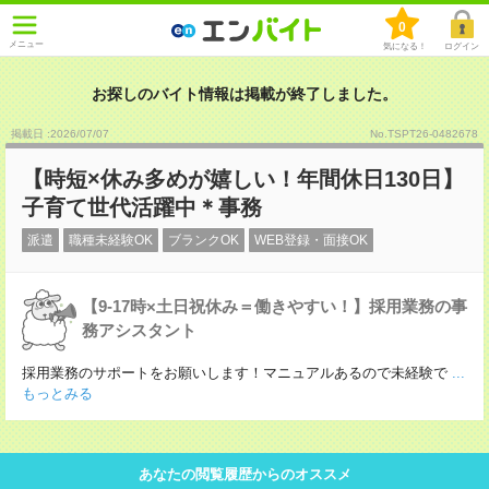
0
メニュー
気になる！
ログイン
お探しのバイト情報は掲載が終了しました。
掲載日 :2026
/
07
/
07
No.TSPT26-0482678
【時短×休み多めが嬉しい！年間休日130日】
子育て世代活躍中＊事務
派遣
職種未経験OK
ブランクOK
WEB登録・面接OK
【9-17時×土日祝休み＝働きやすい！】採用業務の事
務アシスタント
採用業務のサポートをお願いします！マニュアルあるので未経験で
...
もっとみる
あなたの閲覧履歴からのオススメ