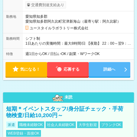
考慮して決定します 【収入例】 週1回勤務の場合：1,830円×8時
交通費別途支給あり
間×4回=5万8,560円 週3回勤務の場合：1,830円×8時間×12回
=17万5,680円 【試用期間】試用期間あり 試用期間の長さ：2ヶ
愛知県知多郡
勤務地
月 ※ 雇用形態と給与に、本採用時と異なる部分があります。 雇
愛知県知多郡阿久比町宮津新海山（最寄り駅：阿久比駅）
用形態：本採用時と同じです。 給与：時給 1,570円以上
ユースタイルラボラトリー株式会社
シフト制
勤務時間
1日あたりの実働時間：最大8時間/日 【夜勤】 22：00～翌9：
00 ※週1日～OK ／ 夜勤専従 ＊＊ 勤務時間例 ＊＊ ■22時か
ら翌7時 ■23時から翌8時 ■24時から翌9時 など ※上記の時間
週1日からOK / 日払いOK / 副業・WワークOK
特徴
内で8時間勤務（休憩1時間）ご利用者様により、時間は異なり
ます。 ※曜日固定（毎週同じ曜日での勤務となります）
気になる！
応募する
詳細へ
未読
短期＊イベントスタッフ/身分証チェック・手荷
物検査/日給10,200円～
派遣
職種未経験OK
社会人未経験OK
大学生歓迎
ブランクOK
WEB登録・面接OK