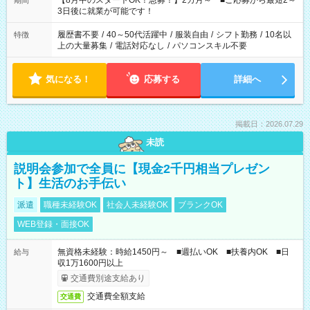
【8月中のスタートOK！急募！】2カ月～ ■ご応募から最短2～
期間
ね。 ※Wワーク希望の方へ 今ご覧のお仕事で希望する勤務時間
3日後に就業が可能です！
と、もう1つのお仕事の勤務時間。 合計で週40時間を超える場
合は応募できません。
履歴書不要
/
40～50代活躍中
/
服装自由
/
シフト勤務
/
10名以
特徴
上の大量募集
/
電話対応なし
/
パソコンスキル不要
気になる！
応募する
詳細へ
掲載日：2026.07.29
未読
説明会参加で全員に【現金2千円相当プレゼン
ト】生活のお手伝い
派遣
職種未経験OK
社会人未経験OK
ブランクOK
WEB登録・面接OK
無資格未経験：時給1450円～ ■週払いOK ■扶養内OK ■日
給与
収1万1600円以上
交通費別途支給あり
交通費全額支給
交通費