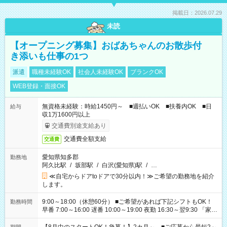
掲載日：2026.07.29
未読
【オープニング募集】おばあちゃんのお散歩付
き添いも仕事の1つ
派遣
職種未経験OK
社会人未経験OK
ブランクOK
WEB登録・面接OK
無資格未経験：時給1450円～ ■週払いOK ■扶養内OK ■日
給与
収1万1600円以上
交通費別途支給あり
交通費全額支給
交通費
愛知県知多郡
勤務地
阿久比駅
/
坂部駅
/
白沢(愛知県)駅
/
…
≪自宅からドアtoドアで30分以内！≫ご希望の勤務地を紹介
します。
9:00～18:00（休憩60分） ■ご希望があれば下記シフトもOK！
勤務時間
早番 7:00～16:00 遅番 10:00～19:00 夜勤 16:30～翌9:30 「家族
と休みを合わせたい」 「余裕を持って夕飯の準備がしたい」
「できれば残業はしたくない」 など、ご希望を教えてください