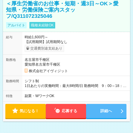
＜厚生労働省のお仕事・短期・週3日～OK＞愛
知県・労働保険ご案内スタッ
フ/Q311072325046
アルバイト
職種未経験OK
時給1,600円～
給与
【試用期間】試用期間なし
交通費別途支給あり
名古屋市千種区
勤務地
愛知県名古屋市千種区
株式会社アイヴィジット
シフト制
勤務時間
1日あたりの実働時間：最大8時間/日 勤務時間 9：00～18：
00(実働8h、休憩1h) 土日祝含む週3日～OK、シフト制 ※もちろ
ん週5日勤務もOK♪ 勤務期間：2026年8月12日～9月9日※リスト
副業・WワークOK
特徴
全件完了で業務終了
気になる！
応募する
詳細へ