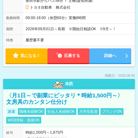
豊田市駅からバス58分
/
土橋(愛知県)駅
トヨタ自動車 株式会社
09:00-18:00（休憩60分）実働8時間
勤務時間
2026年09月01日～長期 ※開始日相談OK ※9月～！
期間
履歴書不要
特徴
気になる！
応募する
詳細へ
掲載日：2026.08.05
未読
〈月1日～で副業にピッタリ＊時給1,500円～〉
文房具のカンタン仕分け
派遣
職種未経験OK
社会人未経験OK
大学生歓迎
ブランクOK
WEB登録・面接OK
時給1,500円～1,875円
給与