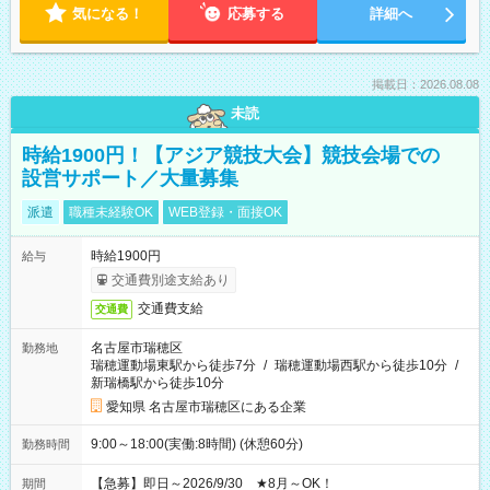
気になる！
応募する
詳細へ
掲載日：2026.08.08
未読
時給1900円！【アジア競技大会】競技会場での
設営サポート／大量募集
派遣
職種未経験OK
WEB登録・面接OK
時給1900円
給与
交通費別途支給あり
交通費支給
交通費
名古屋市瑞穂区
勤務地
瑞穂運動場東駅から徒歩7分
/
瑞穂運動場西駅から徒歩10分
/
新瑞橋駅から徒歩10分
愛知県 名古屋市瑞穂区にある企業
9:00～18:00(実働:8時間) (休憩60分)
勤務時間
【急募】即日～2026/9/30 ★8月～OK！
期間