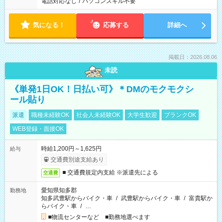
電話対応なし
/
パソコンスキル不要
気になる！
応募する
詳細へ
掲載日：2026.08.06
未読
《単発1日OK！日払い可》＊DMのモクモクシ
ール貼り
派遣
職種未経験OK
社会人未経験OK
大学生歓迎
ブランクOK
WEB登録・面接OK
時給1,200円～1,625円
給与
交通費別途支給あり
■ 交通費規定内支給 ※派遣先による
交通費
愛知県知多郡
勤務地
知多武豊駅からバイク・車
/
武豊駅からバイク・車
/
富貴駅か
らバイク・車
/
…
■物流センターなど ■勤務地選べます