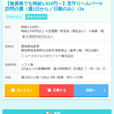
【無資格でも時給1,510円～】見守りヘルパー✨
訪問介護（週1日から／日勤のみ） /Ja
アルバイト
職種未経験OK
時給1,510円～
給与
時給1,510円以上 ※交通費一部支給（既定あり） ※経験・能力を
考慮して決定します 【収入例】 週1回勤務の場合：1,510円×8時
交通費別途支給あり
間×4回=4万8,320円 週3回勤務の場合：1,510円×8時間×12回
=14万4,960円 週5回勤務の場合：1,510円×8時間×20回=24万
愛知県知多郡
勤務地
1,600円 【試用期間】試用期間あり 試用期間の長さ：2ヶ月
愛知県知多郡阿久比町宮津新海山（最寄り駅：阿久比駅）
※ 雇用形態と給与に、本採用時と異なる部分があります。 雇用
形態：本採用時と同じです。 給与：時給 1,140円以上
ユースタイルラボラトリー株式会社
シフト制
勤務時間
1日あたりの実働時間：最大8時間/日 【日勤】 7：00～22：00
の間で8時間勤務（休憩時間は法定通り） ※週1日～OK ／ 夜勤
なし ＊＊ 勤務時間例 ＊＊ ■8時から17時 ■9時から18時 ■10
週1日からOK / 日払いOK / 副業・WワークOK
特徴
時から19時 ■12時から21時 など ※訪問先により変動 ※曜日固
定（毎週同じ曜日勤務）
気になる！
応募する
詳細へ
未読