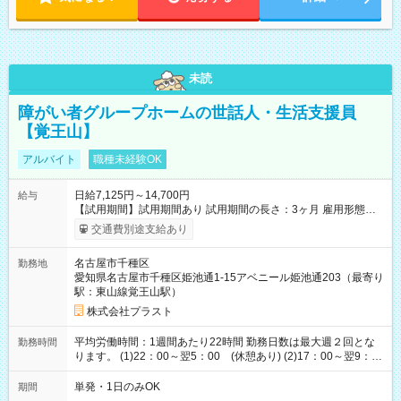
未読
障がい者グループホームの世話人・生活支援員
【覚王山】
アルバイト
職種未経験OK
日給7,125円～14,700円
給与
【試用期間】試用期間あり 試用期間の長さ：3ヶ月 雇用形態、
給与は本採用時と同じです。
交通費別途支給あり
名古屋市千種区
勤務地
愛知県名古屋市千種区姫池通1-15アベニール姫池通203（最寄り
駅：東山線覚王山駅）
株式会社プラスト
平均労働時間：1週間あたり22時間 勤務日数は最大週２回とな
勤務時間
ります。 (1)22：00～翌5：00 (休憩あり) (2)17：00～翌9：
00 (休憩あり) ３６協定提出済 平均労働時間：1週間あたり22
時間 勤務日数は最大週２回となります。 (1)22：00～翌5：00
単発・1日のみOK
期間
(休憩あり) (2)17：00～翌9：00 (休憩あり) ３６協定提出済