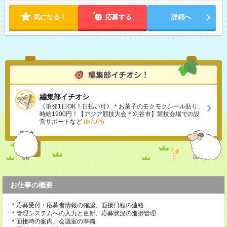
気になる！
応募する
詳細へ
編集部イチオシ
《単発1日OK！日払い可》＊お菓子のモクモクシール貼り、
時給1900円！【アジア競技大会＊刈谷市】競技会場での設
営サポートなど
(8/7UP!)
お仕事の概要
＊応募受付：応募者情報の確認、面接日程の連絡
＊管理システムへの入力と更新、応募状況の進捗管理
＊面接時の案内、会議室の準備