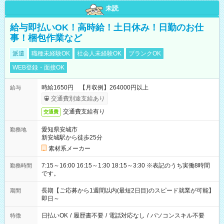
未読
給与即払いOK！高時給！土日休み！日勤のお仕
事！梱包作業など
派遣
職種未経験OK
社会人未経験OK
ブランクOK
WEB登録・面接OK
時給1650円 【月収例】264000円以上
給与
交通費別途支給あり
交通費支給有り
交通費
愛知県安城市
勤務地
新安城駅から徒歩25分
素材系メーカー
7:15～16:00 16:15～1:30 18:15～3:30 ※表記のうち実働8時間
勤務時間
です。
長期【ご応募から1週間以内(最短2日目)のスピード就業が可能】
期間
即日～
日払いOK
/
履歴書不要
/
電話対応なし
/
パソコンスキル不要
特徴