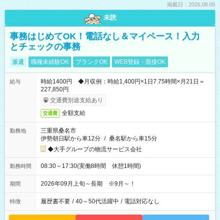
掲載日：2026.08.05
未読
事務はじめてOK！電話なし＆マイペース！入力
とチェックの事務
派遣
職種未経験OK
ブランクOK
WEB登録・面接OK
時給1400円 ◆月収例：時給1,400円×1日7.75時間×月21日＝
給与
227,850円
交通費別途支給あり
全額支給
交通費
三重県桑名市
勤務地
伊勢朝日駅から車12分
/
桑名駅から車15分
◆大手グループの物流サービス会社
08:30～17:30(実働8時間 休憩1時間)
勤務時間
2026年09月上旬～長期 ※9月～！
期間
履歴書不要
/
40～50代活躍中
/
電話対応なし
特徴