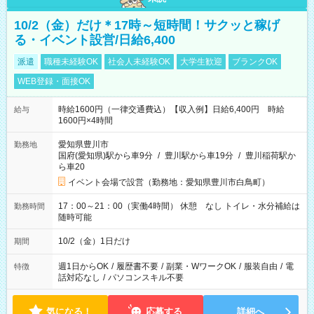
10/2（金）だけ＊17時～短時間！サクッと稼げ
る・イベント設営/日給6,400
派遣
職種未経験OK
社会人未経験OK
大学生歓迎
ブランクOK
WEB登録・面接OK
時給1600円（一律交通費込）【収入例】日給6,400円 時給
給与
1600円×4時間
愛知県豊川市
勤務地
国府(愛知県)駅から車9分
/
豊川駅から車19分
/
豊川稲荷駅か
ら車20
イベント会場で設営（勤務地：愛知県豊川市白鳥町）
17：00～21：00（実働4時間） 休憩 なし トイレ・水分補給は
勤務時間
随時可能
10/2（金）1日だけ
期間
週1日からOK
/
履歴書不要
/
副業・WワークOK
/
服装自由
/
電
特徴
話対応なし
/
パソコンスキル不要
気になる！
応募する
詳細へ