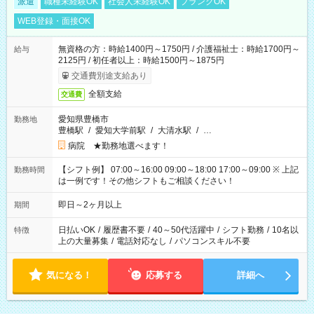
派遣
職種未経験OK
社会人未経験OK
ブランクOK
WEB登録・面接OK
無資格の方：時給1400円～1750円 / 介護福祉士：時給1700円～
給与
2125円 / 初任者以上：時給1500円～1875円
交通費別途支給あり
全額支給
交通費
愛知県豊橋市
勤務地
豊橋駅
/
愛知大学前駅
/
大清水駅
/
…
病院 ★勤務地選べます！
【シフト例】 07:00～16:00 09:00～18:00 17:00～09:00 ※ 上記
勤務時間
は一例です！その他シフトもご相談ください！
即日～2ヶ月以上
期間
日払いOK
/
履歴書不要
/
40～50代活躍中
/
シフト勤務
/
10名以
特徴
上の大量募集
/
電話対応なし
/
パソコンスキル不要
気になる！
応募する
詳細へ