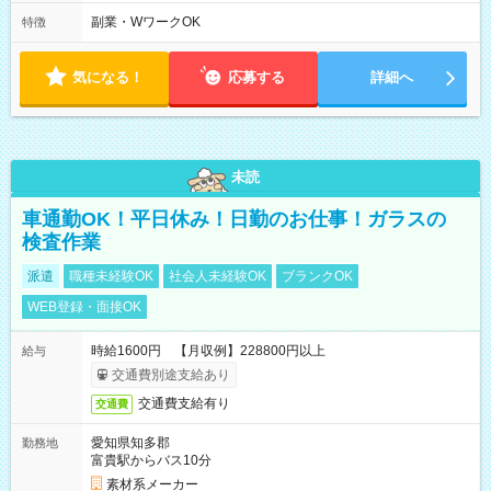
副業・WワークOK
特徴
気になる！
応募する
詳細へ
未読
車通勤OK！平日休み！日勤のお仕事！ガラスの
検査作業
派遣
職種未経験OK
社会人未経験OK
ブランクOK
WEB登録・面接OK
時給1600円 【月収例】228800円以上
給与
交通費別途支給あり
交通費支給有り
交通費
愛知県知多郡
勤務地
富貴駅からバス10分
素材系メーカー