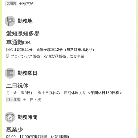
全額支給
交通費
勤務地
愛知県知多郡
車通勤OK
阿久比駅車11分、新舞子駅車12分（無料駐車場あり）
プロパンガス販売，石油製品販売，飲食事業
勤務曜日
土日祝休
月～金（週5日） ※土日祝休み＋長期休暇あり ＜年間休日130日程＞
土・日・祝
休日休暇
勤務時間
残業少
09:00～17:00(実働7時間 休憩1時間)