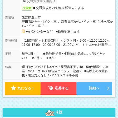
交通費別途支給あり
■ 交通費規定内支給 ※派遣先による
交通費
愛知県豊田市
勤務地
豊田市駅からバイク・車
/
新豊田駅からバイク・車
/
浄水駅か
らバイク・車
/
…
■物流センターなど ■勤務地選べます
【1日3時間～も相談OK!】 ＜シフト例＞ 9:00～12:00 12:00～
勤務時間
17:00 17:00～22:00 18:00～21:00 など こちら以外の時間帯も
お気軽にご相談ください！
単発1日～！ ★勤務開始日や期間はお気軽にご相談くださ
期間
い！ ＃8月～ ＃9月～
週1日からOK
/
日払いOK
/
履歴書不要
/
40～50代活躍中
/
副
特徴
業・WワークOK
/
服装自由
/
シフト勤務
/
10名以上の大量募
集
/
電話対応なし
/
パソコンスキル不要
気になる！
応募する
詳細へ
未読