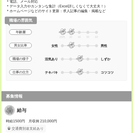
＊電話、メール対応
＊データ入力やカンタンな集計（Excel詳しくなくて大丈夫！）
＊ホームページなどのサイト更新：求人記事の編集・掲載など
職場の雰囲気
年齢層
20代
30
40
50
60
男女比率
女性
男性
職場の様子
活気あり
しずか
仕事の仕方
テキパキ
コツコツ
募集情報
給与
時給1500円 月収例 210,000円
交通費別途支給あり