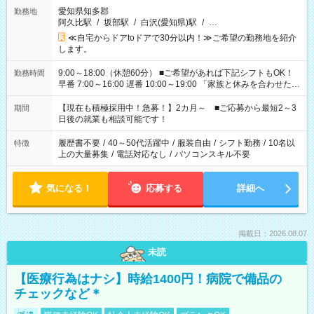
愛知県知多郡
勤務地
阿久比駅
/
坂部駅
/
白沢(愛知県)駅
/
…
≪自宅からドアtoドアで30分以内！≫ご希望の勤務地を紹介
します。
9:00～18:00（休憩60分） ■ご希望があれば下記シフトもOK！
勤務時間
早番 7:00～16:00 遅番 10:00～19:00 「家族と休みを合わせた
い」 「余裕を持って夕飯の準備がしたい」 「できれば残業はし
たくない」 など、ご希望を教えてくださいね。 ※Wワーク希望
【現在も積極採用中！急募！】2カ月～ ■ご応募から最短2～3
期間
の方へ 今ご覧のお仕事で希望する勤務時間と、もう1つのお仕事
日後の就業も相談可能です！
の勤務時間。 合計で週40時間を超える場合は応募できません。
履歴書不要
/
40～50代活躍中
/
服装自由
/
シフト勤務
/
10名以
特徴
上の大量募集
/
電話対応なし
/
パソコンスキル不要
気になる！
応募する
詳細へ
掲載日：2026.08.07
未読
【医療行為はナシ】時給1400円！病院で備品の
チェックなど＊