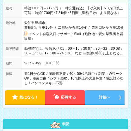
時給1700円～2125円（一律交通費込）【収入例】6.3万円以上
給与
可能 時給1700円×7.5時間×5日間（勤務日数により異なる）
愛知県豊橋市
勤務地
豊橋駅から車15分
/
二川駅から車14分
/
赤岩口駅から車10分
イベント会場入口でサポートStaff（勤務地：愛知県豊橋市岩
田町）
勤務時間は、複数あり 05：00～15：30 07：30～22：30 08：
勤務時間
30～17：00 17：00～24：30 など ※実働8時間以上となる勤
務もあります。 【休憩】60分+他休憩あり 交替で取得します。
安全面に配慮しこまめな休憩があります。
9/17～9/27 ※10日間
期間
週1日からOK
/
履歴書不要
/
40～50代活躍中
/
副業・Wワーク
特徴
OK
/
服装自由
/
シフト勤務
/
10名以上の大量募集
/
電話対応な
し
/
パソコンスキル不要
気になる！
応募する
詳細へ
未読