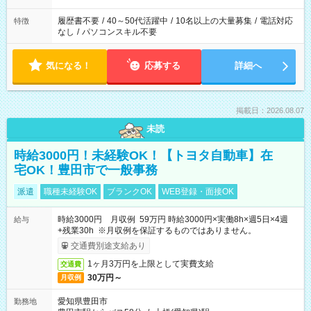
履歴書不要
/
40～50代活躍中
/
10名以上の大量募集
/
電話対応
特徴
なし
/
パソコンスキル不要
気になる！
応募する
詳細へ
掲載日：2026.08.07
未読
時給3000円！未経験OK！【トヨタ自動車】在
宅OK！豊田市で一般事務
派遣
職種未経験OK
ブランクOK
WEB登録・面接OK
時給3000円 月収例 59万円 時給3000円×実働8h×週5日×4週
給与
+残業30h ※月収例を保証するものではありません。
交通費別途支給あり
1ヶ月3万円を上限として実費支給
交通費
30万円～
月収例
愛知県豊田市
勤務地