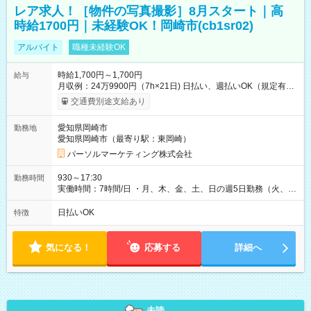
レア求人！［物件の写真撮影］8月スタート｜高
時給1700円｜未経験OK！岡崎市(cb1sr02)
アルバイト
職種未経験OK
時給1,700円～1,700円
給与
月収例：24万9900円（7h×21日) 日払い、週払いOK（規定有
り） 【試用期間】試用期間なし
交通費別途支給あり
愛知県岡崎市
勤務地
愛知県岡崎市（最寄り駅：東岡崎）
パーソルマーケティング株式会社
930～17:30
勤務時間
実働時間：7時間/日 ・月、木、金、土、日の週5日勤務（火、水
は固定休です／夏季、年末年始等、長期休暇有り！） ・ワンシ
フト！ 残業ほぼナシ（0～5h/月）
日払いOK
特徴
気になる！
応募する
詳細へ
未読