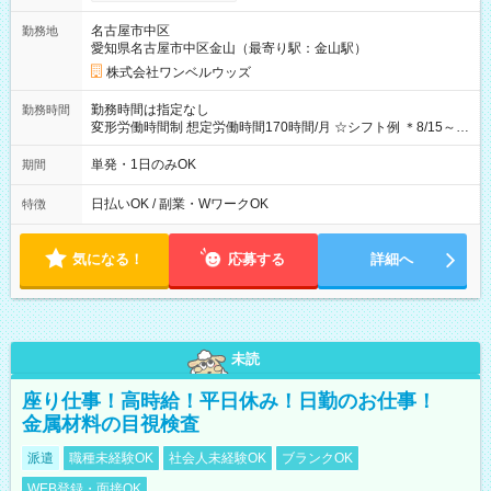
OK！（規定あり） ┗働いたその日に現金GET♪ お仕事後はコン
ビニATMから 日払い分を引き落とせます！ 【試用期間】試用
名古屋市中区
勤務地
期間なし
愛知県名古屋市中区金山（最寄り駅：金山駅）
株式会社ワンベルウッズ
勤務時間は指定なし
勤務時間
変形労働時間制 想定労働時間170時間/月 ☆シフト例 ＊8/15～
10/26 全日共通 08：00～12：00 17：00～21：00 ＊8/31
～9/19のみ下記シフトもあります！ 12：00～16：00 ＊9/6～
単発・1日のみOK
期間
10/6、10/11～26のみ下記シフトもあります！ 07：00～11：
00
日払いOK / 副業・WワークOK
特徴
気になる！
応募する
詳細へ
未読
座り仕事！高時給！平日休み！日勤のお仕事！
金属材料の目視検査
派遣
職種未経験OK
社会人未経験OK
ブランクOK
WEB登録・面接OK