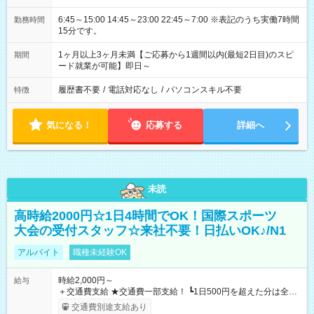
6:45～15:00 14:45～23:00 22:45～7:00 ※表記のうち実働7時間
勤務時間
15分です。
1ヶ月以上3ヶ月未満【ご応募から1週間以内(最短2日目)のスピ
期間
ード就業が可能】即日～
履歴書不要
/
電話対応なし
/
パソコンスキル不要
特徴
気になる！
応募する
詳細へ
未読
高時給2000円☆1日4時間でOK！国際スポーツ
大会の受付スタッフ☆来社不要！日払いOK♪/N1
アルバイト
職種未経験OK
時給2,000円～
給与
＋交通費支給 ★交通費一部支給！ ┗1日500円を超えた分は全額
支給！ ※往復500円以内の方は自己負担となります ★日払い
交通費別途支給あり