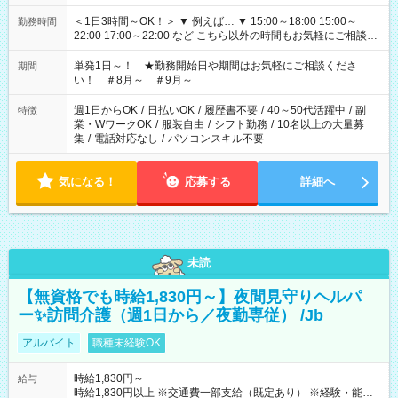
＜1日3時間～OK！＞ ▼ 例えば… ▼ 15:00～18:00 15:00～
勤務時間
22:00 17:00～22:00 など こちら以外の時間もお気軽にご相談く
ださい！
単発1日～！ ★勤務開始日や期間はお気軽にご相談くださ
期間
い！ ＃8月～ ＃9月～
週1日からOK
/
日払いOK
/
履歴書不要
/
40～50代活躍中
/
副
特徴
業・WワークOK
/
服装自由
/
シフト勤務
/
10名以上の大量募
集
/
電話対応なし
/
パソコンスキル不要
気になる！
応募する
詳細へ
未読
【無資格でも時給1,830円～】夜間見守りヘルパ
ー✨訪問介護（週1日から／夜勤専従） /Jb
アルバイト
職種未経験OK
時給1,830円～
給与
時給1,830円以上 ※交通費一部支給（既定あり） ※経験・能力を