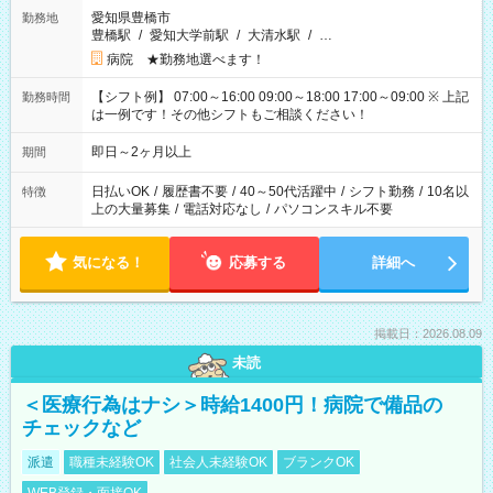
愛知県豊橋市
勤務地
豊橋駅
/
愛知大学前駅
/
大清水駅
/
…
病院 ★勤務地選べます！
【シフト例】 07:00～16:00 09:00～18:00 17:00～09:00 ※ 上記
勤務時間
は一例です！その他シフトもご相談ください！
即日～2ヶ月以上
期間
日払いOK
/
履歴書不要
/
40～50代活躍中
/
シフト勤務
/
10名以
特徴
上の大量募集
/
電話対応なし
/
パソコンスキル不要
気になる！
応募する
詳細へ
掲載日：2026.08.09
未読
＜医療行為はナシ＞時給1400円！病院で備品の
チェックなど
派遣
職種未経験OK
社会人未経験OK
ブランクOK