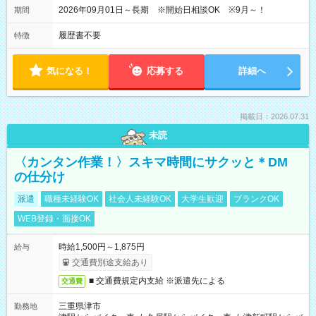
2026年09月01日～長期 ※開始日相談OK ※9月～！
期間
履歴書不要
特徴
気になる！
応募する
詳細へ
掲載日：2026.07.31
未読
〈カンタン作業！〉スキマ時間にサクッと＊DM
の仕分け
派遣
職種未経験OK
社会人未経験OK
大学生歓迎
ブランクOK
WEB登録・面接OK
時給1,500円～1,875円
給与
交通費別途支給あり
■ 交通費規定内支給 ※派遣先による
交通費
三重県津市
勤務地