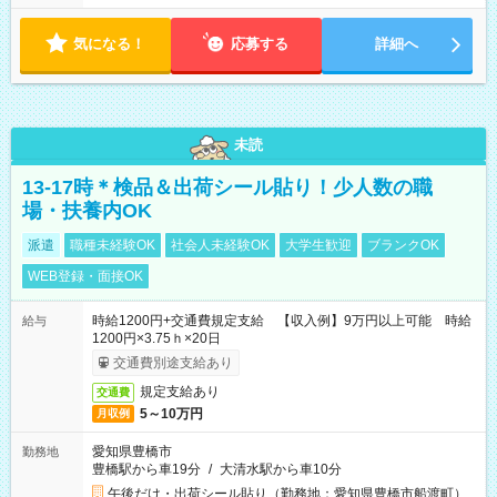
気になる！
応募する
詳細へ
未読
13-17時＊検品＆出荷シール貼り！少人数の職
場・扶養内OK
派遣
職種未経験OK
社会人未経験OK
大学生歓迎
ブランクOK
WEB登録・面接OK
時給1200円+交通費規定支給 【収入例】9万円以上可能 時給
給与
1200円×3.75ｈ×20日
交通費別途支給あり
規定支給あり
交通費
5～10万円
月収例
愛知県豊橋市
勤務地
豊橋駅から車19分
/
大清水駅から車10分
午後だけ・出荷シール貼り（勤務地：愛知県豊橋市船渡町）