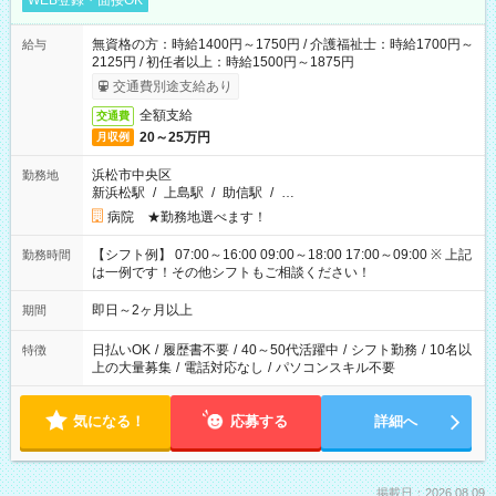
WEB登録・面接OK
無資格の方：時給1400円～1750円 / 介護福祉士：時給1700円～
給与
2125円 / 初任者以上：時給1500円～1875円
交通費別途支給あり
全額支給
交通費
20～25万円
月収例
浜松市中央区
勤務地
新浜松駅
/
上島駅
/
助信駅
/
…
病院 ★勤務地選べます！
【シフト例】 07:00～16:00 09:00～18:00 17:00～09:00 ※ 上記
勤務時間
は一例です！その他シフトもご相談ください！
即日～2ヶ月以上
期間
日払いOK
/
履歴書不要
/
40～50代活躍中
/
シフト勤務
/
10名以
特徴
上の大量募集
/
電話対応なし
/
パソコンスキル不要
気になる！
応募する
詳細へ
掲載日：2026.08.09