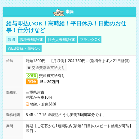
未読
給与即払いOK！高時給！平日休み！日勤のお仕
事！仕分けなど
派遣
職種未経験OK
社会人未経験OK
ブランクOK
WEB登録・面接OK
時給1300円 【月収例】204,750円～(割増含まず／21日計算)
給与
交通費別途支給あり
交通費支給有り
交通費
15～20万円
月収例
三重県津市
勤務地
津駅から車10分
物流・倉庫関係
8:45～17:15 ※表記のうち実働7時間30分です。
勤務時間
長期【ご応募から1週間以内(最短2日目)のスピード就業が可能】
期間
即日～