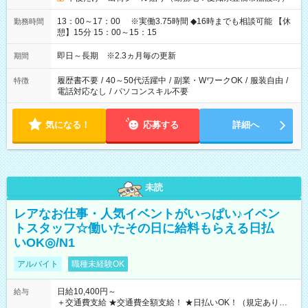
13：00～17：00 ※実働3.75時間 ◆16時までも相談可能 【休
勤務時間
憩】15分 15：00～15：15
即日～長期 ※2.3ヵ月毎の更新
期間
履歴書不要
/
40～50代活躍中
/
副業・WワークOK
/
服装自由
/
特徴
電話対応なし
/
パソコンスキル不要
気になる！
応募する
詳細へ
未読
レアなお仕事・人気イベントがいっぱい♪イベン
トスタッフ☆働いたその日に給料もらえる日払
いOK◎/N1
アルバイト
職種未経験OK
日給10,400円～
給与
＋交通費支給 ★交通費全額支給！ ★日払いOK！（規定あり） ┗