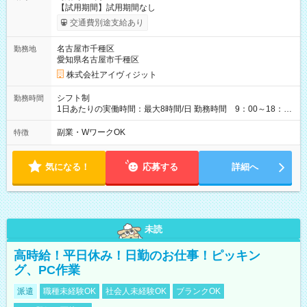
【試用期間】試用期間なし
交通費別途支給あり
名古屋市千種区
勤務地
愛知県名古屋市千種区
株式会社アイヴィジット
シフト制
勤務時間
1日あたりの実働時間：最大8時間/日 勤務時間 9：00～18：
00(実働8h、休憩1h) 土日祝含む週3日～OK、シフト制 ※もちろ
ん週5日勤務もOK♪ 勤務期間：2026年8月12日～9月9日※リスト
副業・WワークOK
特徴
全件完了で業務終了
気になる！
応募する
詳細へ
未読
高時給！平日休み！日勤のお仕事！ピッキン
グ、PC作業
派遣
職種未経験OK
社会人未経験OK
ブランクOK