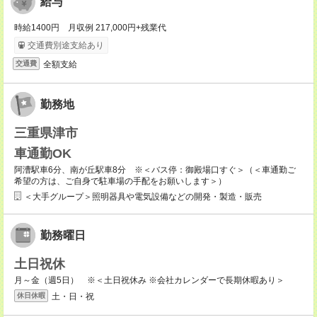
給与
時給1400円 月収例 217,000円+残業代
交通費別途支給あり
全額支給
交通費
勤務地
三重県津市
車通勤OK
阿漕駅車6分、南が丘駅車8分 ※＜バス停：御殿場口すぐ＞（＜車通勤ご
希望の方は、ご自身で駐車場の手配をお願いします＞）
＜大手グループ＞照明器具や電気設備などの開発・製造・販売
勤務曜日
土日祝休
月～金（週5日） ※＜土日祝休み ※会社カレンダーで長期休暇あり＞
土・日・祝
休日休暇