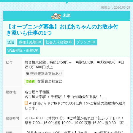
掲載日：2026.08.09
未読
【オープニング募集】おばあちゃんのお散歩付
き添いも仕事の1つ
派遣
職種未経験OK
社会人未経験OK
ブランクOK
WEB登録・面接OK
無資格未経験：時給1450円～ ■週払いOK ■扶養内OK ■日
給与
収1万1600円以上
交通費別途支給あり
交通費全額支給
交通費
名古屋市千種区
勤務地
名古屋大学駅
/
千種駅
/
東山公園(愛知県)駅
/
…
≪自宅からドアtoドアで30分以内！≫ご希望の勤務地を紹介
します。
9:00～18:00（休憩60分） ■ご希望があれば下記シフトもOK！
勤務時間
早番 7:00～16:00 遅番 10:00～19:00 夜勤 16:30～翌9:30 「家族
と休みを合わせたい」 「余裕を持って夕飯の準備がしたい」
「できれば残業はしたくない」 など、ご希望を教えてください