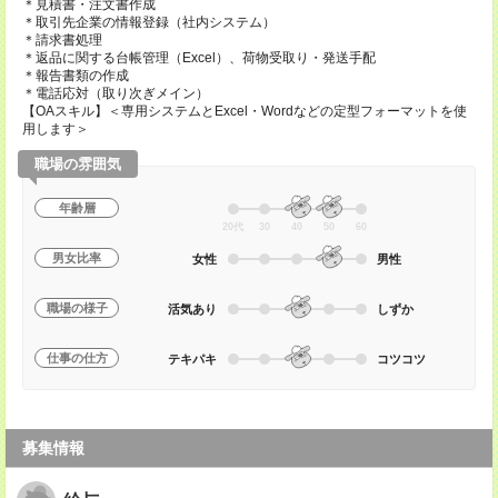
＊見積書・注文書作成
＊取引先企業の情報登録（社内システム）
＊請求書処理
＊返品に関する台帳管理（Excel）、荷物受取り・発送手配
＊報告書類の作成
＊電話応対（取り次ぎメイン）
【OAスキル】＜専用システムとExcel・Wordなどの定型フォーマットを使
用します＞
職場の雰囲気
年齢層
20代
30
40
50
60
男女比率
女性
男性
職場の様子
活気あり
しずか
仕事の仕方
テキパキ
コツコツ
募集情報