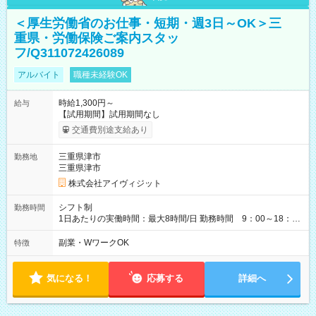
＜厚生労働省のお仕事・短期・週3日～OK＞三
重県・労働保険ご案内スタッ
フ/Q311072426089
アルバイト
職種未経験OK
時給1,300円～
給与
【試用期間】試用期間なし
交通費別途支給あり
三重県津市
勤務地
三重県津市
株式会社アイヴィジット
シフト制
勤務時間
1日あたりの実働時間：最大8時間/日 勤務時間 9：00～18：
00(実働8h、休憩1h) 土日祝含む週3日～OK、シフト制 ※もちろ
ん週5日勤務もOK♪ 勤務期間：2026年8月12日～9月9日※リスト
副業・WワークOK
特徴
全件完了で業務終了
気になる！
応募する
詳細へ