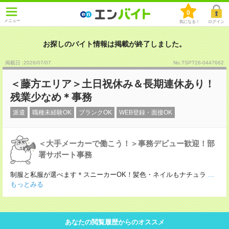
0
メニュー
気になる！
ログイン
お探しのバイト情報は掲載が終了しました。
掲載日 :2026
/
07
/
07
No.TSPT26-0447662
＜藤方エリア＞土日祝休み＆長期連休あり！
残業少なめ＊事務
派遣
職種未経験OK
ブランクOK
WEB登録・面接OK
＜大手メーカーで働こう！＞事務デビュー歓迎！部
署サポート事務
制服と私服が選べます＊スニーカーOK！髪色・ネイルもナチュラ
...
もっとみる
あなたの閲覧履歴からのオススメ