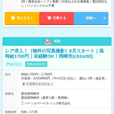
OK
/
服装自由
/
シフト勤務
/
10名以上の大量募集
/
電話対応な
し
/
パソコンスキル不要
気になる！
応募する
詳細へ
未読
レア求人！［物件の写真撮影］8月スタート｜高
時給1700円｜未経験OK！岡崎市(cb1sr02)
アルバイト
職種未経験OK
時給1,700円～1,700円
給与
月収例：24万9900円（7h×21日) 日払い、週払いOK（規定有
り） 【試用期間】試用期間なし
交通費別途支給あり
愛知県岡崎市
勤務地
愛知県岡崎市（最寄り駅：東岡崎）
パーソルマーケティング株式会社
930～17:30
勤務時間