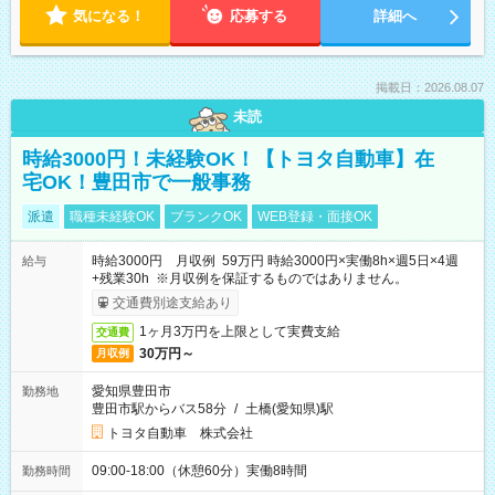
気になる！
応募する
詳細へ
掲載日：2026.08.07
未読
時給3000円！未経験OK！【トヨタ自動車】在
宅OK！豊田市で一般事務
派遣
職種未経験OK
ブランクOK
WEB登録・面接OK
時給3000円 月収例 59万円 時給3000円×実働8h×週5日×4週
給与
+残業30h ※月収例を保証するものではありません。
交通費別途支給あり
1ヶ月3万円を上限として実費支給
交通費
30万円～
月収例
愛知県豊田市
勤務地
豊田市駅からバス58分
/
土橋(愛知県)駅
トヨタ自動車 株式会社
09:00-18:00（休憩60分）実働8時間
勤務時間