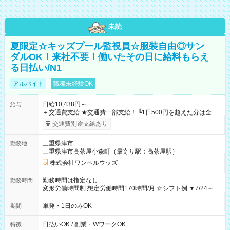
未読
夏限定☆キッズプール監視員☆服装自由◎サン
ダルOK！来社不要！働いたその日に給料もらえ
る日払い/N1
アルバイト
職種未経験OK
日給10,438円～
給与
＋交通費支給 ★交通費一部支給！ ┗1日500円を超えた分は全額
支給！ ※往復500円以内の方は自己負担となります ★日払い
交通費別途支給あり
OK！（規定あり） ┗働いたその日に現金GET♪ お仕事後はコン
ビニATMから 日払い分を引き落とせます！ 【試用期間】試用
三重県津市
勤務地
期間なし
三重県津市高茶屋小森町（最寄り駅：高茶屋駅）
株式会社ワンベルウッズ
勤務時間は指定なし
勤務時間
変形労働時間制 想定労働時間170時間/月 ☆シフト例 ▼7/24～
8/31 10：45～18：30
単発・1日のみOK
期間
日払いOK / 副業・WワークOK
特徴