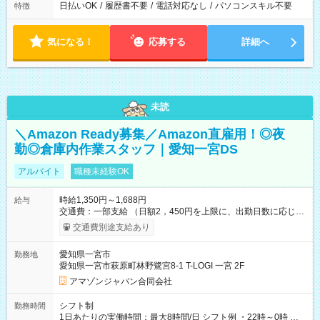
日払いOK
/
履歴書不要
/
電話対応なし
/
パソコンスキル不要
特徴
気になる！
応募する
詳細へ
未読
＼Amazon Ready募集／Amazon直雇用！◎夜
勤◎倉庫内作業スタッフ｜愛知一宮DS
アルバイト
職種未経験OK
時給1,350円～1,688円
給与
交通費：一部支給 （日額2，450円を上限に、出勤日数に応じて
実費支給） ※22:00～翌5:00までは時給25%UP！ ■給与前払い
交通費別途支給あり
制度あり ※前払い額の上限あり、手数料無料（Amazon負担）
そのほか所定の条件が適用されます 【試用期間】試用期間なし
愛知県一宮市
勤務地
愛知県一宮市萩原町林野鷺宮8-1 T-LOGI 一宮 2F
アマゾンジャパン合同会社
シフト制
勤務時間
1日あたりの実働時間：最大8時間/日 シフト例 ・22時～0時 入