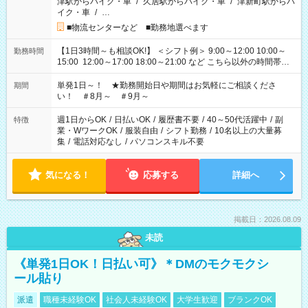
津駅からバイク・車
/
久居駅からバイク・車
/
津新町駅からバ
イク・車
/
…
■物流センターなど ■勤務地選べます
【1日3時間～も相談OK!】 ＜シフト例＞ 9:00～12:00 10:00～
勤務時間
15:00 12:00～17:00 18:00～21:00 など こちら以外の時間帯も
お気軽にご相談ください！
単発1日～！ ★勤務開始日や期間はお気軽にご相談くださ
期間
い！ ＃8月～ ＃9月～
週1日からOK
/
日払いOK
/
履歴書不要
/
40～50代活躍中
/
副
特徴
業・WワークOK
/
服装自由
/
シフト勤務
/
10名以上の大量募
集
/
電話対応なし
/
パソコンスキル不要
気になる！
応募する
詳細へ
掲載日：2026.08.09
未読
《単発1日OK！日払い可》＊DMのモクモクシ
ール貼り
派遣
職種未経験OK
社会人未経験OK
大学生歓迎
ブランクOK