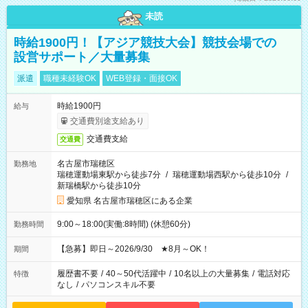
未読
時給1900円！【アジア競技大会】競技会場での
設営サポート／大量募集
派遣
職種未経験OK
WEB登録・面接OK
時給1900円
給与
交通費別途支給あり
交通費支給
交通費
名古屋市瑞穂区
勤務地
瑞穂運動場東駅から徒歩7分
/
瑞穂運動場西駅から徒歩10分
/
新瑞橋駅から徒歩10分
愛知県 名古屋市瑞穂区にある企業
9:00～18:00(実働:8時間) (休憩60分)
勤務時間
【急募】即日～2026/9/30 ★8月～OK！
期間
履歴書不要
/
40～50代活躍中
/
10名以上の大量募集
/
電話対応
特徴
なし
/
パソコンスキル不要