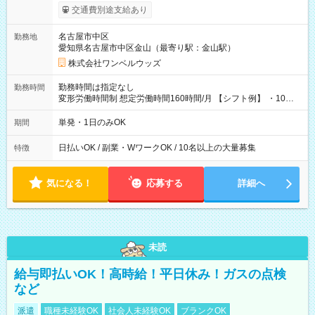
働いたその日に現金GET♪ お仕事後はコンビニATMから 日払
交通費別途支給あり
い分を引き落とせます！ 【試用期間】試用期間なし
名古屋市中区
勤務地
愛知県名古屋市中区金山（最寄り駅：金山駅）
株式会社ワンベルウッズ
勤務時間は指定なし
勤務時間
変形労働時間制 想定労働時間160時間/月 【シフト例】 ・10：
00～20：00
単発・1日のみOK
期間
日払いOK / 副業・WワークOK / 10名以上の大量募集
特徴
気になる！
応募する
詳細へ
未読
給与即払いOK！高時給！平日休み！ガスの点検
など
派遣
職種未経験OK
社会人未経験OK
ブランクOK