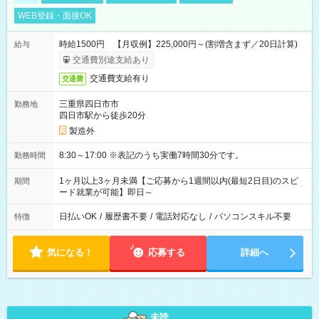
WEB登録・面接OK
時給1500円 【月収例】225,000円～(割増含まず／20日計算)
給与
交通費別途支給あり
交通費支給有り
交通費
三重県四日市市
勤務地
四日市駅から徒歩20分
製造外
8:30～17:00 ※表記のうち実働7時間30分です。
勤務時間
1ヶ月以上3ヶ月未満【ご応募から1週間以内(最短2日目)のスピ
期間
ード就業が可能】即日～
日払いOK
/
履歴書不要
/
電話対応なし
/
パソコンスキル不要
特徴
気になる！
応募する
詳細へ
未読