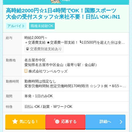
高時給2000円☆1日4時間でOK！国際スポーツ
大会の受付スタッフ☆来社不要！日払いOK♪/N1
アルバイト
職種未経験OK
時給2,000円～
給与
＋交通費支給 ★交通費一部支給！ ┗1日500円を超えた分は全額
支給！ ※往復500円以内の方は自己負担となります ★日払い
交通費別途支給あり
OK！（規定あり） ┗働いたその日に現金GET♪ お仕事後はコン
ビニATMから 日払い分を引き落とせます！ 【試用期間】試用
名古屋市中区
勤務地
期間なし
愛知県名古屋市中区金山（最寄り駅：金山駅）
株式会社ワンベルウッズ
勤務時間は指定なし
勤務時間
変形労働時間制 想定労働時間170時間/月 ☆シフト例 ＊8/15～
10/26 全日共通 08：00～12：00 17：00～21：00 ＊8/31
～9/19のみ下記シフトもあります！ 12：00～16：00 ＊9/6～
単発・1日のみOK
期間
10/6、10/11～26のみ下記シフトもあります！ 07：00～11：
00
日払いOK / 副業・WワークOK
特徴
気になる！
応募する
詳細へ