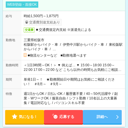
WEB登録・面接OK
時給1,500円～1,875円
給与
交通費別途支給あり
■ 交通費規定内支給 ※派遣先による
交通費
三重県松阪市
勤務地
松阪駅からバイク・車
/
伊勢中川駅からバイク・車
/
東松阪駅
からバイク・車
/
…
■物流センターなど ■勤務地選べます
＜1日3時間～OK！＞ ▼ 例えば… ▼ 15:00～18:00 15:00～
勤務時間
22:00 17:00～22:00 など こちら以外の時間もお気軽にご相談く
ださい！
単発1日～！ ★勤務開始日や期間はお気軽にご相談くださ
期間
い！ ＃8月～ ＃9月～
週1日からOK
/
日払いOK
/
履歴書不要
/
40～50代活躍中
/
副
特徴
業・WワークOK
/
服装自由
/
シフト勤務
/
10名以上の大量募
集
/
電話対応なし
/
パソコンスキル不要
気になる！
応募する
詳細へ