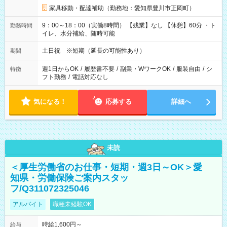
家具移動・配達補助（勤務地：愛知県豊川市正岡町）
9：00～18：00（実働8時間） 【残業】なし 【休憩】60分 ・ト
勤務時間
イレ、水分補給、随時可能
土日祝 ※短期（延長の可能性あり）
期間
週1日からOK
/
履歴書不要
/
副業・WワークOK
/
服装自由
/
シ
特徴
フト勤務
/
電話対応なし
気になる！
応募する
詳細へ
未読
＜厚生労働省のお仕事・短期・週3日～OK＞愛
知県・労働保険ご案内スタッ
フ/Q311072325046
アルバイト
職種未経験OK
時給1,600円～
給与