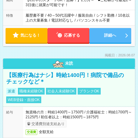
【8月中のスタートOK！急募！】2カ月～ ■ご応募から最短2～
期間
ね。 ※Wワーク希望の方へ 今ご覧のお仕事で希望する勤務時間
3日後に就業が可能です！
と、もう1つのお仕事の勤務時間。 合計で週40時間を超える場
合は応募できません。
履歴書不要
/
40～50代活躍中
/
服装自由
/
シフト勤務
/
10名以
特徴
上の大量募集
/
電話対応なし
/
パソコンスキル不要
気になる！
応募する
詳細へ
掲載日：2026.08.07
未読
【医療行為はナシ】時給1400円！病院で備品の
チェックなど＊
派遣
職種未経験OK
社会人未経験OK
ブランクOK
WEB登録・面接OK
無資格の方：時給1400円～1750円 / 介護福祉士：時給1700円～
給与
2125円 / 初任者以上：時給1500円～1875円
交通費別途支給あり
全額支給
交通費