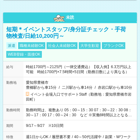
未読
短期＊イベントスタッフ/身分証チェック・手荷
物検査/日給10,200円～
派遣
職種未経験OK
社会人未経験OK
大学生歓迎
ブランクOK
WEB登録・面接OK
時給1700円～2125円（一律交通費込）【収入例】6.3万円以上
給与
可能 時給1700円×7.5時間×5日間（勤務日数により異なる）
愛知県豊橋市
勤務地
豊橋駅から車15分
/
二川駅から車14分
/
赤岩口駅から車10分
イベント会場入口でサポートStaff（勤務地：愛知県豊橋市岩
田町）
勤務時間は、複数あり 05：00～15：30 07：30～22：30 08：
勤務時間
30～17：00 17：00～24：30 など ※実働8時間以上となる勤
務もあります。 【休憩】60分+他休憩あり 交替で取得します。
安全面に配慮しこまめな休憩があります。
9/17～9/27 ※10日間
期間
週1日からOK
/
履歴書不要
/
40～50代活躍中
/
副業・Wワーク
特徴