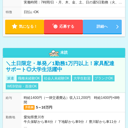
実働時間：7時間/日 ・月、木、金、土、日の週5日勤務（火、水
は固定休です／夏季、年末年始等、長期休暇有り！） ・ワンシ
フト！ 残業ほぼナシ（0～5h/月）
日払いOK
特徴
気になる！
応募する
詳細へ
未読
＼土日限定・単発／1勤務1万円以上！家具配達
サポート◎大学生活躍中
派遣
職種未経験OK
社会人未経験OK
大学生歓迎
ブランクOK
WEB登録・面接OK
時給1400円（一律交通費込）収入11,200円 時給1400円×8時
給与
間
5～10万円
月収例
愛知県豊川市
勤務地
牛久保駅から車4分
/
下地駅から車9分
/
豊川駅から車11分
/
…