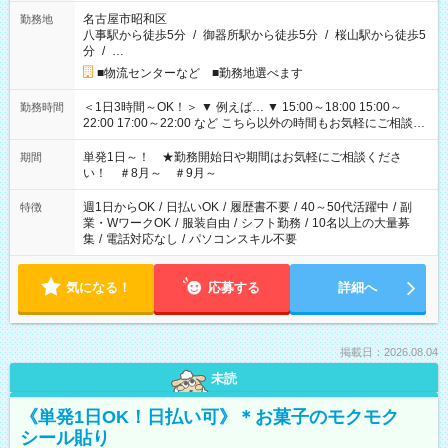
名古屋市昭和区
勤務地
八事駅から徒歩5分
/
御器所駅から徒歩5分
/
桜山駅から徒歩5
分
/
…
■物流センターなど ■勤務地選べます
＜1日3時間～OK！＞ ▼ 例えば… ▼ 15:00～18:00 15:00～
勤務時間
22:00 17:00～22:00 など こちら以外の時間もお気軽にご相談く
ださい！
単発1日～！ ★勤務開始日や期間はお気軽にご相談くださ
期間
い！ ＃8月～ ＃9月～
週1日からOK
/
日払いOK
/
履歴書不要
/
40～50代活躍中
/
副
特徴
業・WワークOK
/
服装自由
/
シフト勤務
/
10名以上の大量募
集
/
電話対応なし
/
パソコンスキル不要
気になる！
応募する
詳細へ
掲載日：2026.08.04
未読
《単発1日OK！日払い可》＊お菓子のモクモク
シール貼り