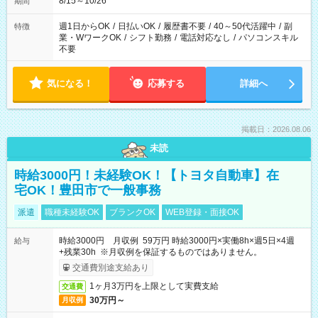
8/15～10/26
期間
週1日からOK
/
日払いOK
/
履歴書不要
/
40～50代活躍中
/
副
特徴
業・WワークOK
/
シフト勤務
/
電話対応なし
/
パソコンスキル
不要
気になる！
応募する
詳細へ
掲載日：2026.08.06
未読
時給3000円！未経験OK！【トヨタ自動車】在
宅OK！豊田市で一般事務
派遣
職種未経験OK
ブランクOK
WEB登録・面接OK
時給3000円 月収例 59万円 時給3000円×実働8h×週5日×4週
給与
+残業30h ※月収例を保証するものではありません。
交通費別途支給あり
1ヶ月3万円を上限として実費支給
交通費
30万円～
月収例