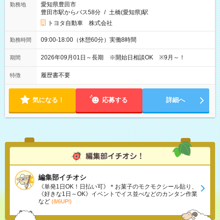
愛知県豊田市
勤務地
豊田市駅からバス58分
/
土橋(愛知県)駅
トヨタ自動車 株式会社
09:00-18:00（休憩60分）実働8時間
勤務時間
2026年09月01日～長期 ※開始日相談OK ※9月～！
期間
履歴書不要
特徴
気になる！
応募する
詳細へ
編集部イチオシ
《単発1日OK！日払い可》＊お菓子のモクモクシール貼り、
《好きな1日～OK》イベントでイス並べなどのカンタン作業
など
(8/6UP!)