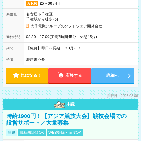
25～30万円
月収例
名古屋市千種区
勤務地
千種駅から徒歩2分
大手電機グループのソフトウェア開発会社
08:30～17:00(実働7時間45分 休憩45分)
勤務時間
【急募】即日～長期 ※8月～！
期間
履歴書不要
特徴
気になる！
応募する
詳細へ
掲載日：2026.08.06
未読
時給1900円！【アジア競技大会】競技会場での
設営サポート／大量募集
派遣
職種未経験OK
WEB登録・面接OK