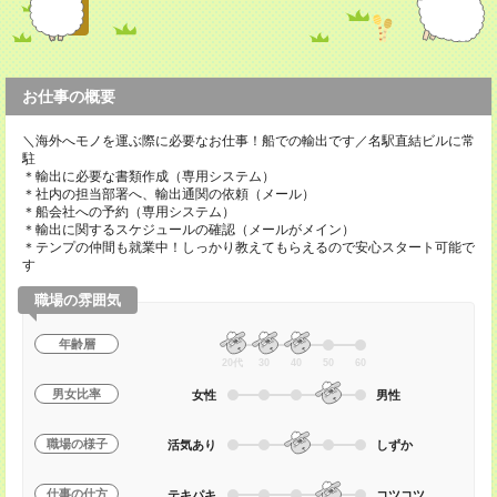
お仕事の概要
＼海外へモノを運ぶ際に必要なお仕事！船での輸出です／名駅直結ビルに常
駐
＊輸出に必要な書類作成（専用システム）
＊社内の担当部署へ、輸出通関の依頼（メール）
＊船会社への予約（専用システム）
＊輸出に関するスケジュールの確認（メールがメイン）
＊テンプの仲間も就業中！しっかり教えてもらえるので安心スタート可能で
す
職場の雰囲気
年齢層
20代
30
40
50
60
男女比率
女性
男性
職場の様子
活気あり
しずか
仕事の仕方
テキパキ
コツコツ