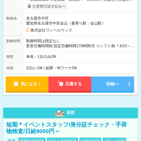
支給！ ※往復500円以内の方は自己負担となります ★日払い
交通費別途支給あり
OK！（規定あり） ┗働いたその日に現金GET♪ お仕事後はコン
ビニATMから 日払い分を引き落とせます！ 【試用期間】試用
名古屋市中区
勤務地
期間なし
愛知県名古屋市中区金山（最寄り駅：金山駅）
株式会社ワンベルウッズ
勤務時間は指定なし
勤務時間
変形労働時間制 想定労働時間170時間/月 ☆シフト例 ＊8/15～
10/26 全日共通 08：00～12：00 17：00～21：00 ＊8/31
～9/19のみ下記シフトもあります！ 12：00～16：00 ＊9/6～
単発・1日のみOK
期間
10/6、10/11～26のみ下記シフトもあります！ 07：00～11：
00
日払いOK / 副業・WワークOK
特徴
気になる！
応募する
詳細へ
未読
短期＊イベントスタッフ/身分証チェック・手荷
物検査/日給9000円～