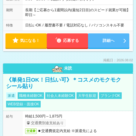
長期【ご応募から1週間以内(最短2日目)のスピード就業が可能】
期間
即日～
日払いOK
/
履歴書不要
/
電話対応なし
/
パソコンスキル不要
特徴
気になる！
応募する
詳細へ
掲載日：2026.08.02
未読
《単発1日OK！日払い可》＊コスメのモクモク
シール貼り
派遣
職種未経験OK
社会人未経験OK
大学生歓迎
ブランクOK
WEB登録・面接OK
時給1,500円～1,875円
給与
交通費別途支給あり
■ 交通費規定内支給 ※派遣先による
交通費