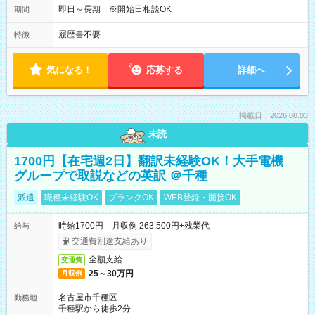
即日～長期 ※開始日相談OK
期間
履歴書不要
特徴
気になる！
応募する
詳細へ
掲載日：2026.08.03
未読
1700円【在宅週2日】翻訳未経験OK！大手電機
グループで取説などの英訳 ＠千種
派遣
職種未経験OK
ブランクOK
WEB登録・面接OK
時給1700円 月収例 263,500円+残業代
給与
交通費別途支給あり
全額支給
交通費
25～30万円
月収例
名古屋市千種区
勤務地
千種駅から徒歩2分