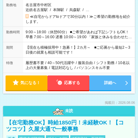
名古屋市中村区
勤務地
近鉄名古屋駅
/
本陣駅
/
烏森駅
/
…
≪自宅からドアtoドアで30分以内！≫ご希望の勤務地を紹介
します。
9:00～18:00（休憩60分） ■ご希望があれば下記シフトもOK！
勤務時間
早番 7:00～16:00 遅番 10:00～19:00 「家族と休みを合わせた
い」 「余裕を持って夕飯の準備がしたい」 「できれば残業はし
たくない」 など、ご希望を教えてくださいね。 ※Wワーク希望
【現在も積極採用中！急募！】2カ月～ ■ご応募から最短2～3
期間
の方へ 今ご覧のお仕事で希望する勤務時間と、もう1つのお仕事
日後の就業も相談可能です！
の勤務時間。 合計で週40時間を超える場合は応募できません。
履歴書不要
/
40～50代活躍中
/
服装自由
/
シフト勤務
/
10名以
特徴
上の大量募集
/
電話対応なし
/
パソコンスキル不要
気になる！
応募する
詳細へ
掲載日：2026.08.06
未読
【在宅勤務OK】時給1850円！未経験OK！【コ
ツコツ】久屋大通で一般事務