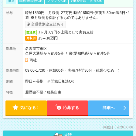
派遣
職種未経験OK
ブランクOK
WEB登録・面接OK
時給1850円 月収例 27万円 時給1850円×実働7h30m×週5日×4
給与
週 ※月収例を保証するものではありません。
交通費別途支給あり
1ヶ月3万円を上限として実費支給
交通費
25～30万円
月収例
名古屋市東区
勤務地
久屋大通駅から徒歩5分
/
栄(愛知県)駅から徒歩5分
商社
09:00-17:30（休憩60分）実働7時間30分（残業少なめ！）
勤務時間
即日～長期 ※開始日相談OK
期間
履歴書不要
/
服装自由
特徴
気になる！
応募する
詳細へ
掲載日：2026.08.06
未読