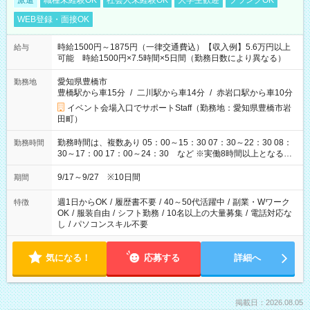
派遣
職種未経験OK
社会人未経験OK
大学生歓迎
ブランクOK
WEB登録・面接OK
時給1500円～1875円（一律交通費込）【収入例】5.6万円以上
給与
可能 時給1500円×7.5時間×5日間（勤務日数により異なる）
愛知県豊橋市
勤務地
豊橋駅から車15分
/
二川駅から車14分
/
赤岩口駅から車10分
イベント会場入口でサポートStaff（勤務地：愛知県豊橋市岩
田町）
勤務時間は、複数あり 05：00～15：30 07：30～22：30 08：
勤務時間
30～17：00 17：00～24：30 など ※実働8時間以上となる勤
務もあります。 【休憩】60分+他休憩あり 交替で取得します。
安全面に配慮しこまめな休憩があります。
9/17～9/27 ※10日間
期間
週1日からOK
/
履歴書不要
/
40～50代活躍中
/
副業・Wワーク
特徴
OK
/
服装自由
/
シフト勤務
/
10名以上の大量募集
/
電話対応な
し
/
パソコンスキル不要
気になる！
応募する
詳細へ
掲載日：2026.08.05