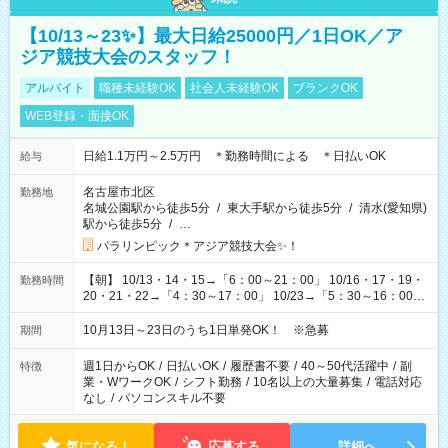
【10/13～23✨】最大日給25000円／1日OK／ア
ジア競技大会のスタッフ！
アルバイト
職種未経験OK
社会人未経験OK
ブランクOK
WEB登録・面接OK
日給1.1万円～2.5万円 ＊勤務時間による ＊日払いOK
給与
名古屋市北区
勤務地
名城公園駅から徒歩5分
/
東大手駅から徒歩5分
/
清水(愛知県)
駅から徒歩5分
/
…
パラリンピック＊アジア競技大会✨！
【朝】 10/13・14・15→「6：00～21：00」 10/16・17・19・
勤務時間
20・21・22→「4：30～17：00」 10/23→「5：30～16：00」
【夕方】 10/16・17・19～21→「17：00～26：00」
10/22→「17：00～24：30」 10/23→「16：00～23：00」 ＊
10月13日～23日のうち1日単発OK！ ※急募
期間
勤務時間に関して、面談時にしっかりお伝えします！ 朝だ
け、夕方だけ、などもOKです！
週1日からOK
/
日払いOK
/
履歴書不要
/
40～50代活躍中
/
副
特徴
業・WワークOK
/
シフト勤務
/
10名以上の大量募集
/
電話対応
なし
/
パソコンスキル不要
気になる！
応募する
詳細へ