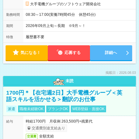
大手電機グループのソフトウェア開発会社
08:30～17:00(実働7時間45分 休憩45分)
勤務時間
2026年09月上旬～長期 ※9月～！
期間
履歴書不要
特徴
気になる！
応募する
詳細へ
掲載日：2026.08.03
未読
1700円＊【在宅週2日】大手電機グループ＜英
語スキルを活かせる＞翻訳のお仕事
派遣
職種未経験OK
ブランクOK
WEB登録・面接OK
時給1700円 月収例 263,500円+残業代
給与
交通費別途支給あり
全額支給
交通費