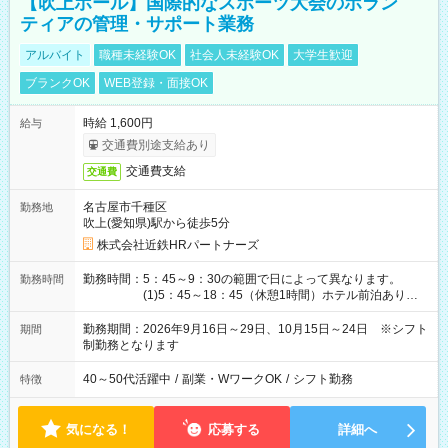
【吹上ホール】国際的なスポーツ大会のボラン
ティアの管理・サポート業務
アルバイト
職種未経験OK
社会人未経験OK
大学生歓迎
ブランクOK
WEB登録・面接OK
時給 1,600円
給与
交通費別途支給あり
交通費支給
交通費
名古屋市千種区
勤務地
吹上(愛知県)駅から徒歩5分
株式会社近鉄HRパートナーズ
勤務時間：5：45～9：30の範囲で日によって異なります。
勤務時間
(1)5：45～18：45（休憩1時間）ホテル前泊あり！
(2)6：00～19：00（休憩1時間）ホテル前泊あり！
(3)6：45～19：45（休憩1時間） (4)7：
勤務期間：2026年9月16日～29日、10月15日～24日 ※シフト
期間
30～20：30（休憩1時間） (5)8：30～18：00（休憩
制勤務となります
1時間） (6)9：30～21：30（休憩1時間）
40～50代活躍中
/
副業・WワークOK
/
シフト勤務
特徴
気になる！
応募する
詳細へ