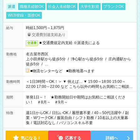
派遣
職種未経験OK
社会人未経験OK
大学生歓迎
ブランクOK
WEB登録・面接OK
時給1,500円～1,875円
給与
交通費別途支給あり
■ 交通費規定内支給 ※派遣先による
交通費
名古屋市西区
勤務地
上小田井駅から徒歩5分
/
浄心駅から徒歩5分
/
庄内通駅から
徒歩5分
/
…
■物流センターなど ■勤務地選べます
＜1日3時間～OK！＞ ▼ 例えば… ▼ 15:00～18:00 15:00～
勤務時間
22:00 17:00～22:00 など こちら以外の時間もお気軽にご相談く
ださい！
単発1日～！ ★勤務開始日や期間はお気軽にご相談くださ
期間
い！ ＃8月～ ＃9月～
週1日からOK
/
日払いOK
/
履歴書不要
/
40～50代活躍中
/
副
特徴
業・WワークOK
/
服装自由
/
シフト勤務
/
10名以上の大量募
集
/
電話対応なし
/
パソコンスキル不要
気になる！
応募する
詳細へ