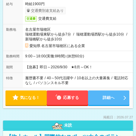
時給1900円
給与
交通費別途支給あり
交通費支給
交通費
名古屋市瑞穂区
勤務地
瑞穂運動場東駅から徒歩7分
/
瑞穂運動場西駅から徒歩10分
/
新瑞橋駅から徒歩10分
愛知県 名古屋市瑞穂区にある企業
9:00～18:00(実働:8時間) (休憩60分)
勤務時間
【急募】即日～2026/9/30 ★8月～OK！
期間
履歴書不要
/
40～50代活躍中
/
10名以上の大量募集
/
電話対応
特徴
なし
/
パソコンスキル不要
気になる！
応募する
詳細へ
掲載日：2026.07.27
未読