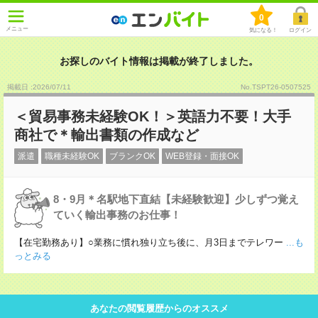
0
メニュー
気になる！
ログイン
お探しのバイト情報は掲載が終了しました。
掲載日 :2026
/
07
/
11
No.TSPT26-0507525
＜貿易事務未経験OK！＞英語力不要！大手
商社で＊輸出書類の作成など
派遣
職種未経験OK
ブランクOK
WEB登録・面接OK
8・9月＊名駅地下直結【未経験歓迎】少しずつ覚え
ていく輸出事務のお仕事！
【在宅勤務あり】○業務に慣れ独り立ち後に、月3日までテレワー
...も
っとみる
あなたの閲覧履歴からのオススメ