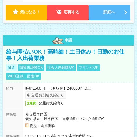
気になる！
応募する
詳細へ
未読
給与即払いOK！高時給！土日休み！日勤のお仕
事！入出荷業務
派遣
職種未経験OK
社会人未経験OK
ブランクOK
WEB登録・面接OK
時給1500円 【月収例】240000円以上
給与
交通費別途支給あり
交通費支給有り
交通費
名古屋市南区
勤務地
愛知県名古屋市南区 ※車通勤・バイク通勤OK
物流・倉庫関係
9:00～18:00 ※表記のうち実働8時間です。
勤務時間