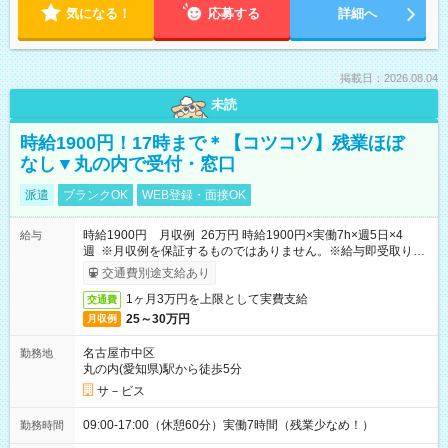
気になる！
応募する
詳細へ
掲載日：2026.08.04
未読
時給1900円！17時まで＊【コツコツ】残業ほぼ
なし▼丸の内で受付・窓口
派遣
ブランクOK
WEB登録・面接OK
時給1900円 月収例 26万円 時給1900円×実働7h×週5日×4
給与
週 ※月収例を保証するものではありません。※給与即受取りサ
ービス利用可（利用条件有）
交通費別途支給あり
1ヶ月3万円を上限として実費支給
交通費
25～30万円
月収例
名古屋市中区
勤務地
丸の内(愛知県)駅から徒歩5分
サ－ビス
09:00-17:00（休憩60分）実働7時間（残業少なめ！）
勤務時間