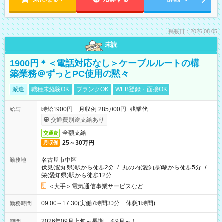
掲載日：2026.08.05
未読
1900円＊＜電話対応なし＞ケーブルルートの構
築業務＠ずっとPC使用の黙々
派遣
職種未経験OK
ブランクOK
WEB登録・面接OK
時給1900円 月収例 285,000円+残業代
給与
交通費別途支給あり
全額支給
交通費
25～30万円
月収例
名古屋市中区
勤務地
伏見(愛知県)駅から徒歩2分
/
丸の内(愛知県)駅から徒歩5分
/
栄(愛知県)駅から徒歩12分
＜大手＞電気通信事業サービスなど
09:00～17:30(実働7時間30分 休憩1時間)
勤務時間
2026年09月上旬～長期 ※9月～！
期間