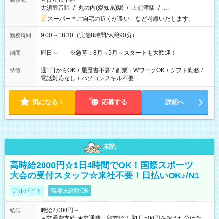
名古屋市中区
勤務地
大須観音駅
/
丸の内(愛知県)駅
/
上前津駅
/
…
スーパー＊ご自宅の近くが良い、など考慮いたします。
9:00～18:30（実働8時間/休憩90分）
勤務時間
即日～ ※急募：8月～9月～スタートも大歓迎！
期間
週1日からOK
/
履歴書不要
/
副業・WワークOK
/
シフト勤務
/
特徴
電話対応なし
/
パソコンスキル不要
気になる！
応募する
詳細へ
未読
高時給2000円☆1日4時間でOK！国際スポーツ
大会の受付スタッフ☆来社不要！日払いOK♪/N1
アルバイト
職種未経験OK
時給2,000円～
給与
＋交通費支給 ★交通費一部支給！ ┗1日500円を超えた分は全額