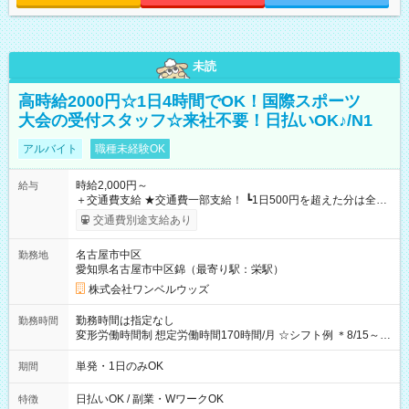
未読
高時給2000円☆1日4時間でOK！国際スポーツ
大会の受付スタッフ☆来社不要！日払いOK♪/N1
アルバイト
職種未経験OK
時給2,000円～
給与
＋交通費支給 ★交通費一部支給！ ┗1日500円を超えた分は全額
支給！ ※往復500円以内の方は自己負担となります ★日払い
交通費別途支給あり
OK！（規定あり） ┗働いたその日に現金GET♪ お仕事後はコン
ビニATMから 日払い分を引き落とせます！ 【試用期間】試用
名古屋市中区
勤務地
期間なし
愛知県名古屋市中区錦（最寄り駅：栄駅）
株式会社ワンベルウッズ
勤務時間は指定なし
勤務時間
変形労働時間制 想定労働時間170時間/月 ☆シフト例 ＊8/15～
10/26 全日共通 08：00～12：00 17：00～21：00 ＊8/31
～9/19のみ下記シフトもあります！ 12：00～16：00 ＊9/6～
単発・1日のみOK
期間
10/6、10/11～26のみ下記シフトもあります！ 07：00～11：
00
日払いOK / 副業・WワークOK
特徴