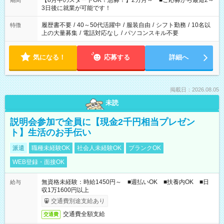
【8月中のスタートOK！急募！】2カ月～ ■ご応募から最短2～
期間
ね。 ※Wワーク希望の方へ 今ご覧のお仕事で希望する勤務時間
3日後に就業が可能です！
と、もう1つのお仕事の勤務時間。 合計で週40時間を超える場
合は応募できません。
履歴書不要
/
40～50代活躍中
/
服装自由
/
シフト勤務
/
10名以
特徴
上の大量募集
/
電話対応なし
/
パソコンスキル不要
気になる！
応募する
詳細へ
掲載日：2026.08.05
未読
説明会参加で全員に【現金2千円相当プレゼン
ト】生活のお手伝い
派遣
職種未経験OK
社会人未経験OK
ブランクOK
WEB登録・面接OK
無資格未経験：時給1450円～ ■週払いOK ■扶養内OK ■日
給与
収1万1600円以上
交通費別途支給あり
交通費全額支給
交通費