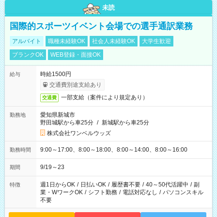
未読
国際的スポーツイベント会場での選手通訳業務
アルバイト
職種未経験OK
社会人未経験OK
大学生歓迎
ブランクOK
WEB登録・面接OK
時給1500円
給与
交通費別途支給あり
一部支給（案件により規定あり）
交通費
愛知県新城市
勤務地
野田城駅から車25分
/
新城駅から車25分
株式会社ワンベルウッズ
9:00～17:00、8:00～18:00、8:00～14:00、8:00～16:00
勤務時間
9/19～23
期間
週1日からOK
/
日払いOK
/
履歴書不要
/
40～50代活躍中
/
副
特徴
業・WワークOK
/
シフト勤務
/
電話対応なし
/
パソコンスキル
不要