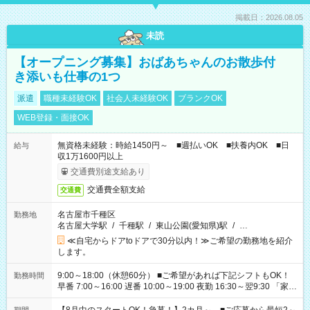
掲載日：2026.08.05
未読
【オープニング募集】おばあちゃんのお散歩付
き添いも仕事の1つ
派遣
職種未経験OK
社会人未経験OK
ブランクOK
WEB登録・面接OK
無資格未経験：時給1450円～ ■週払いOK ■扶養内OK ■日
給与
収1万1600円以上
交通費別途支給あり
交通費全額支給
交通費
名古屋市千種区
勤務地
名古屋大学駅
/
千種駅
/
東山公園(愛知県)駅
/
…
≪自宅からドアtoドアで30分以内！≫ご希望の勤務地を紹介
します。
9:00～18:00（休憩60分） ■ご希望があれば下記シフトもOK！
勤務時間
早番 7:00～16:00 遅番 10:00～19:00 夜勤 16:30～翌9:30 「家族
と休みを合わせたい」 「余裕を持って夕飯の準備がしたい」
「できれば残業はしたくない」 など、ご希望を教えてください