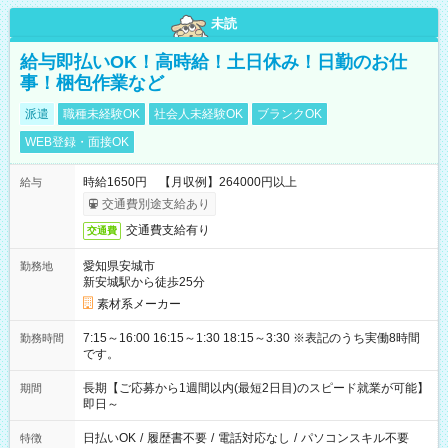
未読
給与即払いOK！高時給！土日休み！日勤のお仕
事！梱包作業など
派遣
職種未経験OK
社会人未経験OK
ブランクOK
WEB登録・面接OK
時給1650円 【月収例】264000円以上
給与
交通費別途支給あり
交通費支給有り
交通費
愛知県安城市
勤務地
新安城駅から徒歩25分
素材系メーカー
7:15～16:00 16:15～1:30 18:15～3:30 ※表記のうち実働8時間
勤務時間
です。
長期【ご応募から1週間以内(最短2日目)のスピード就業が可能】
期間
即日～
日払いOK
/
履歴書不要
/
電話対応なし
/
パソコンスキル不要
特徴