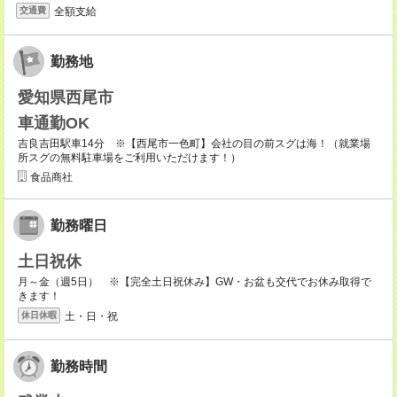
全額支給
交通費
勤務地
愛知県西尾市
車通勤OK
吉良吉田駅車14分 ※【西尾市一色町】会社の目の前スグは海！（就業場
所スグの無料駐車場をご利用いただけます！）
食品商社
勤務曜日
土日祝休
月～金（週5日） ※【完全土日祝休み】GW・お盆も交代でお休み取得で
きます！
土・日・祝
休日休暇
勤務時間