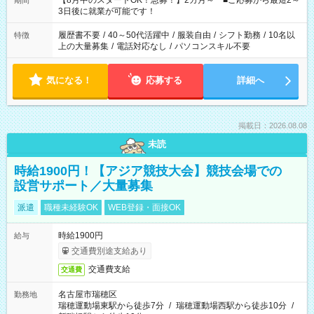
【8月中のスタートOK！急募！】2カ月～ ■ご応募から最短2～
期間
ね。 ※Wワーク希望の方へ 今ご覧のお仕事で希望する勤務時間
3日後に就業が可能です！
と、もう1つのお仕事の勤務時間。 合計で週40時間を超える場
合は応募できません。
履歴書不要
/
40～50代活躍中
/
服装自由
/
シフト勤務
/
10名以
特徴
上の大量募集
/
電話対応なし
/
パソコンスキル不要
気になる！
応募する
詳細へ
掲載日：2026.08.08
未読
時給1900円！【アジア競技大会】競技会場での
設営サポート／大量募集
派遣
職種未経験OK
WEB登録・面接OK
時給1900円
給与
交通費別途支給あり
交通費支給
交通費
名古屋市瑞穂区
勤務地
瑞穂運動場東駅から徒歩7分
/
瑞穂運動場西駅から徒歩10分
/