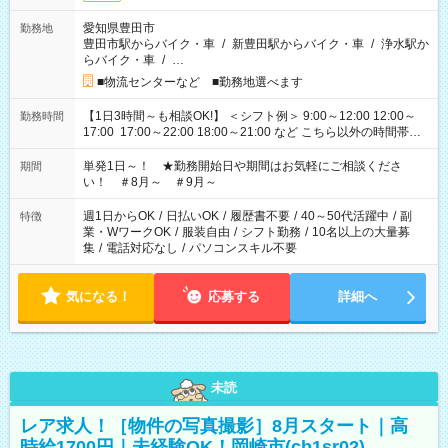
愛知県豊田市
勤務地
豊田市駅からバイク・車
/
新豊田駅からバイク・車
/
浄水駅か
らバイク・車
/
…
■物流センターなど ■勤務地選べます
【1日3時間～も相談OK!】 ＜シフト例＞ 9:00～12:00 12:00～
勤務時間
17:00 17:00～22:00 18:00～21:00 など こちら以外の時間帯も
お気軽にご相談ください！
単発1日～！ ★勤務開始日や期間はお気軽にご相談くださ
期間
い！ ＃8月～ ＃9月～
週1日からOK
/
日払いOK
/
履歴書不要
/
40～50代活躍中
/
副
特徴
業・WワークOK
/
服装自由
/
シフト勤務
/
10名以上の大量募
集
/
電話対応なし
/
パソコンスキル不要
気になる！
応募する
詳細へ
未読
レア求人！［物件の写真撮影］8月スタート｜高
時給1700円｜未経験OK！岡崎市(cb1sr02)