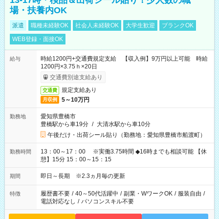
13-17時＊検品＆出荷シール貼り！少人数の職
場・扶養内OK
派遣
職種未経験OK
社会人未経験OK
大学生歓迎
ブランクOK
WEB登録・面接OK
時給1200円+交通費規定支給 【収入例】9万円以上可能 時給
給与
1200円×3.75ｈ×20日
交通費別途支給あり
規定支給あり
交通費
5～10万円
月収例
愛知県豊橋市
勤務地
豊橋駅から車19分
/
大清水駅から車10分
午後だけ・出荷シール貼り（勤務地：愛知県豊橋市船渡町）
13：00～17：00 ※実働3.75時間 ◆16時までも相談可能 【休
勤務時間
憩】15分 15：00～15：15
即日～長期 ※2.3ヵ月毎の更新
期間
履歴書不要
/
40～50代活躍中
/
副業・WワークOK
/
服装自由
/
特徴
電話対応なし
/
パソコンスキル不要