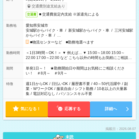
交通費別途支給あり
■ 交通費規定内支給 ※派遣先による
交通費
愛知県安城市
勤務地
安城駅からバイク・車
/
新安城駅からバイク・車
/
三河安城駅
からバイク・車
/
…
■物流センターなど ■勤務地選べます
＜1日3時間～OK！＞ ▼ 例えば… ▼ 15:00～18:00 15:00～
勤務時間
22:00 17:00～22:00 など こちら以外の時間もお気軽にご相談く
ださい！
単発1日～！ ★勤務開始日や期間はお気軽にご相談くださ
期間
い！ ＃8月～ ＃9月～
週1日からOK
/
日払いOK
/
履歴書不要
/
40～50代活躍中
/
副
特徴
業・WワークOK
/
服装自由
/
シフト勤務
/
10名以上の大量募
集
/
電話対応なし
/
パソコンスキル不要
気になる！
応募する
詳細へ
掲載日：2026.08.07
未読