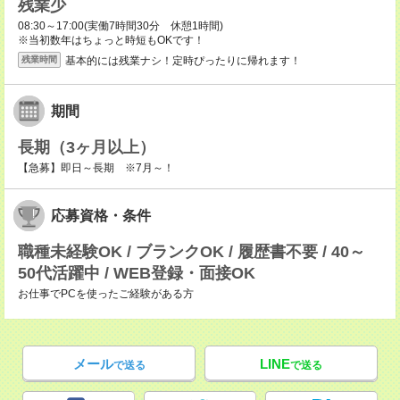
残業少
08:30～17:00(実働7時間30分 休憩1時間)
※当初数年はちょっと時短もOKです！
基本的には残業ナシ！定時ぴったりに帰れます！
残業時間
期間
長期（3ヶ月以上）
【急募】即日～長期 ※7月～！
応募資格・条件
職種未経験OK / ブランクOK / 履歴書不要 / 40～
50代活躍中 / WEB登録・面接OK
お仕事でPCを使ったご経験がある方
メール
LINE
で送る
で送る