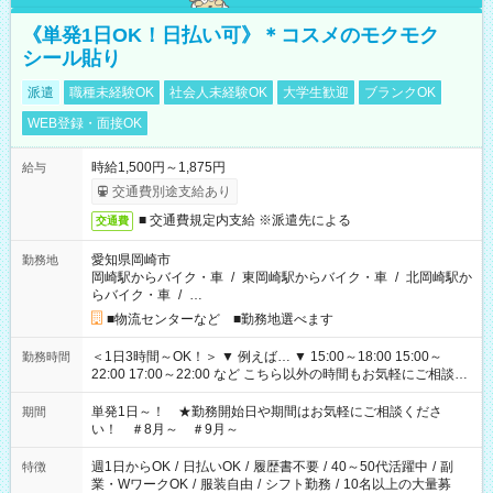
《単発1日OK！日払い可》＊コスメのモクモク
シール貼り
派遣
職種未経験OK
社会人未経験OK
大学生歓迎
ブランクOK
WEB登録・面接OK
時給1,500円～1,875円
給与
交通費別途支給あり
■ 交通費規定内支給 ※派遣先による
交通費
愛知県岡崎市
勤務地
岡崎駅からバイク・車
/
東岡崎駅からバイク・車
/
北岡崎駅か
らバイク・車
/
…
■物流センターなど ■勤務地選べます
＜1日3時間～OK！＞ ▼ 例えば… ▼ 15:00～18:00 15:00～
勤務時間
22:00 17:00～22:00 など こちら以外の時間もお気軽にご相談く
ださい！
単発1日～！ ★勤務開始日や期間はお気軽にご相談くださ
期間
い！ ＃8月～ ＃9月～
週1日からOK
/
日払いOK
/
履歴書不要
/
40～50代活躍中
/
副
特徴
業・WワークOK
/
服装自由
/
シフト勤務
/
10名以上の大量募