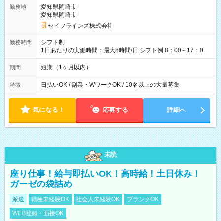
します♪ ダブルワークも可能です☺ 【試用期間】試用期間あり
愛知県岡崎市
勤務地
試用期間の長さ：3ヶ月 雇用形態、給与は本採用時と同じです。
愛知県岡崎市
セイフラインズ株式会社
シフト制
勤務時間
1日あたりの実働時間：最大8時間/日 シフト例 8：00～17：00
21：00～6：00 ※現場によっては多少時間は前後します ▶残業
ほとんどなし！ ▶時間より早く終わることの方が多いと思いま
短期（1ヶ月以内）
期間
す。現場によっては午前中で終わってしまう場合も。その場合
も日給は同額支給！
日払いOK / 副業・WワークOK / 10名以上の大量募集
特徴
気になる！
応募する
詳細へ
未読
座り仕事！給与即払いOK！高時給！土日休み！
ガーゼの袋詰め
派遣
職種未経験OK
社会人未経験OK
ブランクOK
WEB登録・面接OK