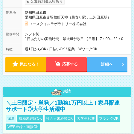
交通費別途支給あり
間×4回=4万8,320円 週3回勤務の場合：1,510円×8時間×12回
=14万4,960円 週5回勤務の場合：1,510円×8時間×20回=24万
愛知県田原市
勤務地
1,600円 【試用期間】試用期間あり 試用期間の長さ：2ヶ月
愛知県田原市赤羽根町天神（最寄り駅：三河田原駅）
※ 雇用形態と給与に、本採用時と異なる部分があります。 雇用
形態：本採用時と同じです。 給与：時給 1,140円以上
ユースタイルラボラトリー株式会社
シフト制
勤務時間
1日あたりの実働時間：最大8時間/日 【日勤】 7：00～22：00
の間で8時間勤務（休憩時間は法定通り） ※週1日～OK ／ 夜勤
なし ＊＊ 勤務時間例 ＊＊ ■8時から17時 ■9時から18時 ■10
週1日からOK / 日払いOK / 副業・WワークOK
特徴
時から19時 ■12時から21時 など ※訪問先により変動 ※曜日固
定（毎週同じ曜日勤務）
気になる！
応募する
詳細へ
未読
＼土日限定・単発／1勤務1万円以上！家具配達
サポート◎大学生活躍中
派遣
職種未経験OK
社会人未経験OK
大学生歓迎
ブランクOK
WEB登録・面接OK