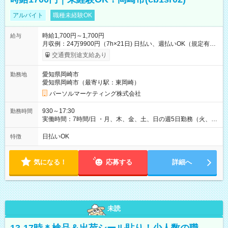
アルバイト
職種未経験OK
時給1,700円～1,700円
給与
月収例：24万9900円（7h×21日) 日払い、週払いOK（規定有
り） 【試用期間】試用期間なし
交通費別途支給あり
愛知県岡崎市
勤務地
愛知県岡崎市（最寄り駅：東岡崎）
パーソルマーケティング株式会社
930～17:30
勤務時間
実働時間：7時間/日 ・月、木、金、土、日の週5日勤務（火、水
は固定休です／夏季、年末年始等、長期休暇有り！） ・ワンシ
フト！ 残業ほぼナシ（0～5h/月）
日払いOK
特徴
気になる！
応募する
詳細へ
未読