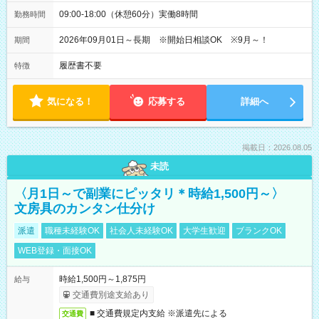
09:00-18:00（休憩60分）実働8時間
勤務時間
2026年09月01日～長期 ※開始日相談OK ※9月～！
期間
履歴書不要
特徴
気になる！
応募する
詳細へ
掲載日：2026.08.05
未読
〈月1日～で副業にピッタリ＊時給1,500円～〉
文房具のカンタン仕分け
派遣
職種未経験OK
社会人未経験OK
大学生歓迎
ブランクOK
WEB登録・面接OK
時給1,500円～1,875円
給与
交通費別途支給あり
■ 交通費規定内支給 ※派遣先による
交通費