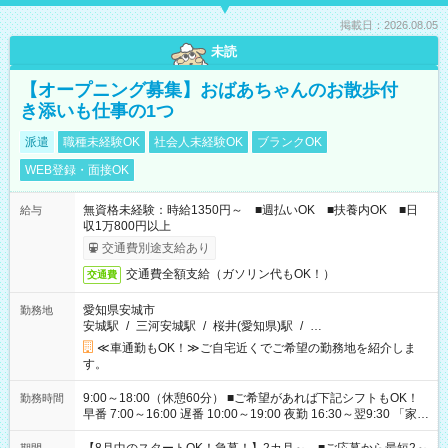
掲載日：2026.08.05
未読
【オープニング募集】おばあちゃんのお散歩付
き添いも仕事の1つ
派遣
職種未経験OK
社会人未経験OK
ブランクOK
WEB登録・面接OK
無資格未経験：時給1350円～ ■週払いOK ■扶養内OK ■日
給与
収1万800円以上
交通費別途支給あり
交通費全額支給（ガソリン代もOK！）
交通費
愛知県安城市
勤務地
安城駅
/
三河安城駅
/
桜井(愛知県)駅
/
…
≪車通勤もOK！≫ご自宅近くでご希望の勤務地を紹介しま
す。
9:00～18:00（休憩60分） ■ご希望があれば下記シフトもOK！
勤務時間
早番 7:00～16:00 遅番 10:00～19:00 夜勤 16:30～翌9:30 「家族
と休みを合わせたい」 「余裕を持って夕飯の準備がしたい」
「できれば残業はしたくない」 など、ご希望を教えてください