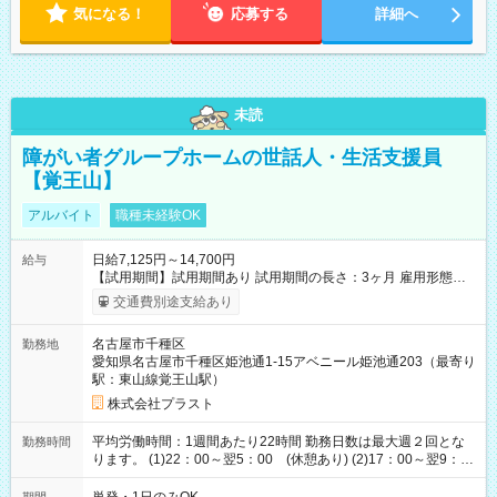
気になる！
応募する
詳細へ
未読
障がい者グループホームの世話人・生活支援員
【覚王山】
アルバイト
職種未経験OK
日給7,125円～14,700円
給与
【試用期間】試用期間あり 試用期間の長さ：3ヶ月 雇用形態、
給与は本採用時と同じです。
交通費別途支給あり
名古屋市千種区
勤務地
愛知県名古屋市千種区姫池通1-15アベニール姫池通203（最寄り
駅：東山線覚王山駅）
株式会社プラスト
平均労働時間：1週間あたり22時間 勤務日数は最大週２回とな
勤務時間
ります。 (1)22：00～翌5：00 (休憩あり) (2)17：00～翌9：
00 (休憩あり) ３６協定提出済 平均労働時間：1週間あたり22
時間 勤務日数は最大週２回となります。 (1)22：00～翌5：00