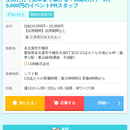
5,000円のイベントPRスタッフ
アルバイト
職種未経験OK
日給10,000円～15,000円
給与
【試用期間】試用期間なし
交通費別途支給あり
名古屋市千種区
勤務地
愛知県名古屋市千種区今池3丁目12-21ほそぐち今池ビル4F（最
寄り駅：東山線/桜通線 今池駅）
LGM株式会社
シフト制
勤務時間
1日あたりの実働時間：最大8時間/日 実働4時間から
週1日からOK / 日払いOK / 副業・WワークOK
特徴
気になる！
応募する
詳細へ
未読