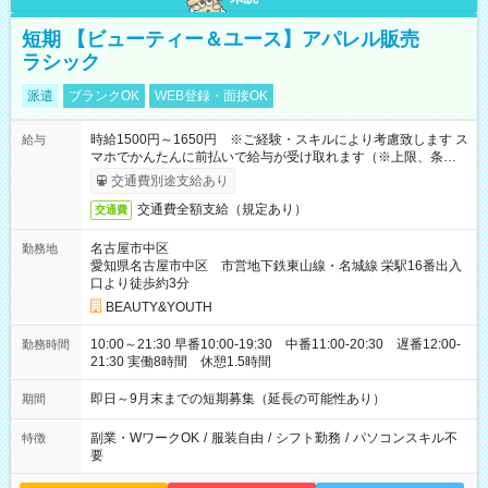
短期 【ビューティー＆ユース】アパレル販売
ラシック
派遣
ブランクOK
WEB登録・面接OK
時給1500円～1650円 ※ご経験・スキルにより考慮致します ス
給与
マホでかんたんに前払いで給与が受け取れます（※上限、条件
あり）
交通費別途支給あり
交通費全額支給（規定あり）
交通費
名古屋市中区
勤務地
愛知県名古屋市中区 市営地下鉄東山線・名城線 栄駅16番出入
口より徒歩約3分
BEAUTY&YOUTH
10:00～21:30 早番10:00-19:30 中番11:00-20:30 遅番12:00-
勤務時間
21:30 実働8時間 休憩1.5時間
即日～9月末までの短期募集（延長の可能性あり）
期間
副業・WワークOK
/
服装自由
/
シフト勤務
/
パソコンスキル不
特徴
要