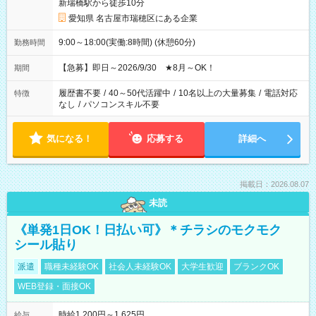
新瑞橋駅から徒歩10分
愛知県 名古屋市瑞穂区にある企業
9:00～18:00(実働:8時間) (休憩60分)
勤務時間
【急募】即日～2026/9/30 ★8月～OK！
期間
履歴書不要
/
40～50代活躍中
/
10名以上の大量募集
/
電話対応
特徴
なし
/
パソコンスキル不要
気になる！
応募する
詳細へ
掲載日：2026.08.07
未読
《単発1日OK！日払い可》＊チラシのモクモク
シール貼り
派遣
職種未経験OK
社会人未経験OK
大学生歓迎
ブランクOK
WEB登録・面接OK
時給1,200円～1,625円
給与