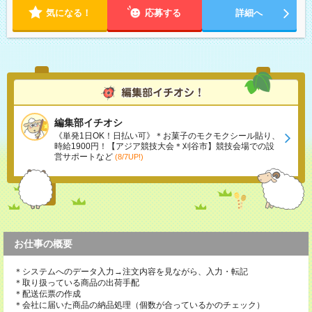
気になる！
応募する
詳細へ
編集部イチオシ
《単発1日OK！日払い可》＊お菓子のモクモクシール貼り、
時給1900円！【アジア競技大会＊刈谷市】競技会場での設
営サポートなど
(8/7UP!)
お仕事の概要
＊システムへのデータ入力→注文内容を見ながら、入力・転記
＊取り扱っている商品の出荷手配
＊配送伝票の作成
＊会社に届いた商品の納品処理（個数が合っているかのチェック）