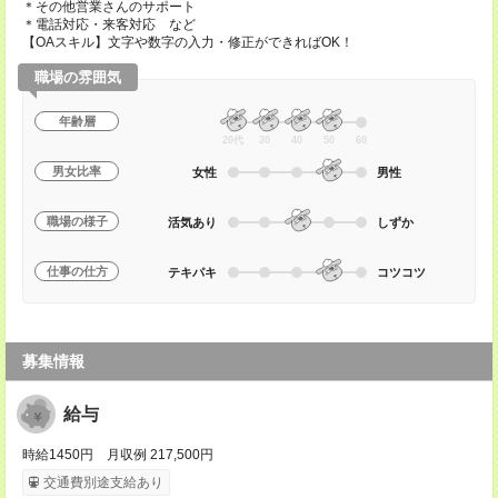
＊その他営業さんのサポート
＊電話対応・来客対応 など
【OAスキル】文字や数字の入力・修正ができればOK！
職場の雰囲気
年齢層
20代
30
40
50
60
男女比率
女性
男性
職場の様子
活気あり
しずか
仕事の仕方
テキパキ
コツコツ
募集情報
給与
時給1450円 月収例 217,500円
交通費別途支給あり