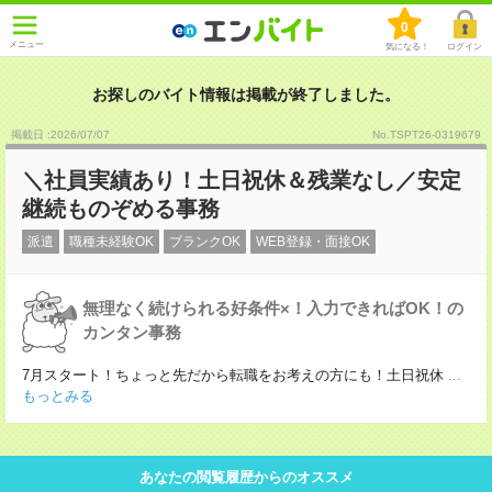
0
メニュー
気になる！
ログイン
お探しのバイト情報は掲載が終了しました。
掲載日 :2026
/
07
/
07
No.TSPT26-0319679
＼社員実績あり！土日祝休＆残業なし／安定
継続ものぞめる事務
派遣
職種未経験OK
ブランクOK
WEB登録・面接OK
無理なく続けられる好条件×！入力できればOK！の
カンタン事務
7月スタート！ちょっと先だから転職をお考えの方にも！土日祝休
...
もっとみる
あなたの閲覧履歴からのオススメ