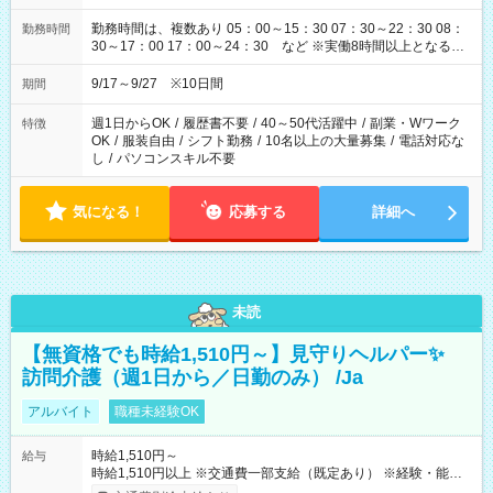
勤務時間は、複数あり 05：00～15：30 07：30～22：30 08：
勤務時間
30～17：00 17：00～24：30 など ※実働8時間以上となる勤
務もあります。 【休憩】60分+他休憩あり 交替で取得します。
安全面に配慮しこまめな休憩があります。
9/17～9/27 ※10日間
期間
週1日からOK
/
履歴書不要
/
40～50代活躍中
/
副業・Wワーク
特徴
OK
/
服装自由
/
シフト勤務
/
10名以上の大量募集
/
電話対応な
し
/
パソコンスキル不要
気になる！
応募する
詳細へ
未読
【無資格でも時給1,510円～】見守りヘルパー✨
訪問介護（週1日から／日勤のみ） /Ja
アルバイト
職種未経験OK
時給1,510円～
給与
時給1,510円以上 ※交通費一部支給（既定あり） ※経験・能力を
考慮して決定します 【収入例】 週1回勤務の場合：1,510円×8時