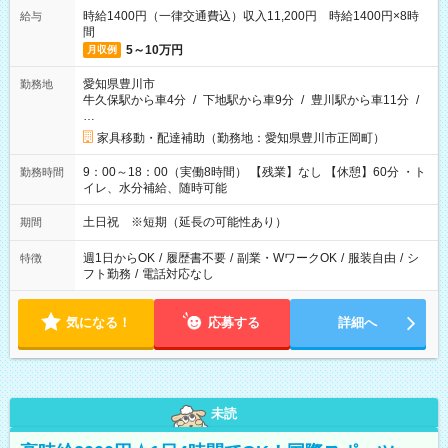
時給1400円（一律交通費込）収入11,200円 時給1400円×8時
給与
間
5～10万円
月収例
愛知県豊川市
勤務地
牛久保駅から車4分
/
下地駅から車9分
/
豊川駅から車11分
/
…
家具移動・配達補助（勤務地：愛知県豊川市正岡町）
9：00～18：00（実働8時間） 【残業】なし 【休憩】60分 ・ト
勤務時間
イレ、水分補給、随時可能
土日祝 ※短期（延長の可能性あり）
期間
週1日からOK
/
履歴書不要
/
副業・WワークOK
/
服装自由
/
シ
特徴
フト勤務
/
電話対応なし
気になる！
応募する
詳細へ
未読