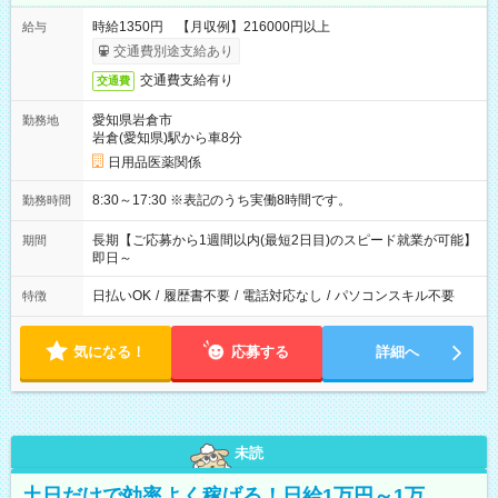
時給1350円 【月収例】216000円以上
給与
交通費別途支給あり
交通費支給有り
交通費
愛知県岩倉市
勤務地
岩倉(愛知県)駅から車8分
日用品医薬関係
8:30～17:30 ※表記のうち実働8時間です。
勤務時間
長期【ご応募から1週間以内(最短2日目)のスピード就業が可能】
期間
即日～
日払いOK
/
履歴書不要
/
電話対応なし
/
パソコンスキル不要
特徴
気になる！
応募する
詳細へ
未読
土日だけで効率よく稼げる！日給1万円～1万