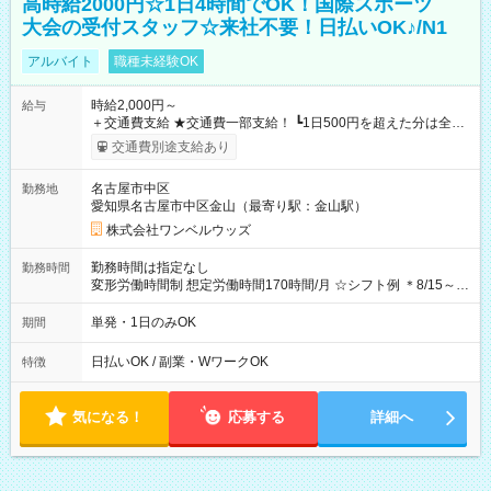
高時給2000円☆1日4時間でOK！国際スポーツ
大会の受付スタッフ☆来社不要！日払いOK♪/N1
アルバイト
職種未経験OK
時給2,000円～
給与
＋交通費支給 ★交通費一部支給！ ┗1日500円を超えた分は全額
支給！ ※往復500円以内の方は自己負担となります ★日払い
交通費別途支給あり
OK！（規定あり） ┗働いたその日に現金GET♪ お仕事後はコン
ビニATMから 日払い分を引き落とせます！ 【試用期間】試用
名古屋市中区
勤務地
期間なし
愛知県名古屋市中区金山（最寄り駅：金山駅）
株式会社ワンベルウッズ
勤務時間は指定なし
勤務時間
変形労働時間制 想定労働時間170時間/月 ☆シフト例 ＊8/15～
10/26 全日共通 08：00～12：00 17：00～21：00 ＊8/31
～9/19のみ下記シフトもあります！ 12：00～16：00 ＊9/6～
単発・1日のみOK
期間
10/6、10/11～26のみ下記シフトもあります！ 07：00～11：
00
日払いOK / 副業・WワークOK
特徴
気になる！
応募する
詳細へ