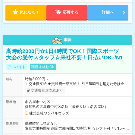
気になる！
応募する
詳細へ
未読
高時給2000円☆1日4時間でOK！国際スポーツ
大会の受付スタッフ☆来社不要！日払いOK♪/N1
アルバイト
職種未経験OK
時給2,000円～
給与
＋交通費支給 ★交通費一部支給！ ┗1日500円を超えた分は全額
支給！ ※往復500円以内の方は自己負担となります ★日払い
交通費別途支給あり
OK！（規定あり） ┗働いたその日に現金GET♪ お仕事後はコン
ビニATMから 日払い分を引き落とせます！ 【試用期間】試用
名古屋市中村区
勤務地
期間なし
愛知県名古屋市中村区名駅（最寄り駅：名古屋駅）
株式会社ワンベルウッズ
勤務時間は指定なし
勤務時間
変形労働時間制 想定労働時間170時間/月 ☆シフト例 ＊8/15～
10/26 全日共通 08：00～12：00 17：00～21：00 ＊8/31