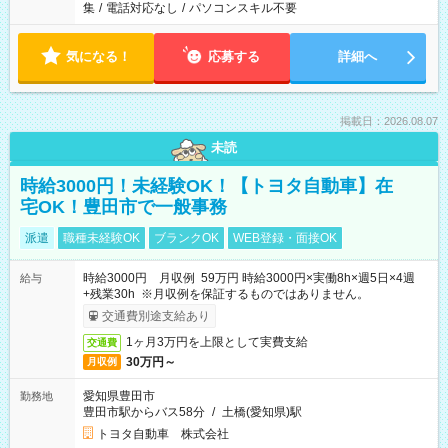
集
/
電話対応なし
/
パソコンスキル不要
気になる！
応募する
詳細へ
掲載日：2026.08.07
未読
時給3000円！未経験OK！【トヨタ自動車】在
宅OK！豊田市で一般事務
派遣
職種未経験OK
ブランクOK
WEB登録・面接OK
時給3000円 月収例 59万円 時給3000円×実働8h×週5日×4週
給与
+残業30h ※月収例を保証するものではありません。
交通費別途支給あり
1ヶ月3万円を上限として実費支給
交通費
30万円～
月収例
愛知県豊田市
勤務地
豊田市駅からバス58分
/
土橋(愛知県)駅
トヨタ自動車 株式会社