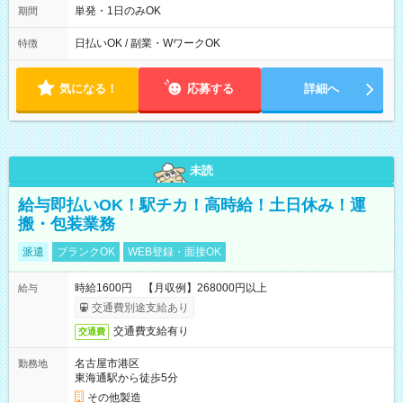
～9/19のみ下記シフトもあります！ 12：00～16：00 ＊9/6～
単発・1日のみOK
期間
10/6、10/11～26のみ下記シフトもあります！ 07：00～11：
00
日払いOK / 副業・WワークOK
特徴
気になる！
応募する
詳細へ
未読
給与即払いOK！駅チカ！高時給！土日休み！運
搬・包装業務
派遣
ブランクOK
WEB登録・面接OK
時給1600円 【月収例】268000円以上
給与
交通費別途支給あり
交通費支給有り
交通費
名古屋市港区
勤務地
東海通駅から徒歩5分
その他製造