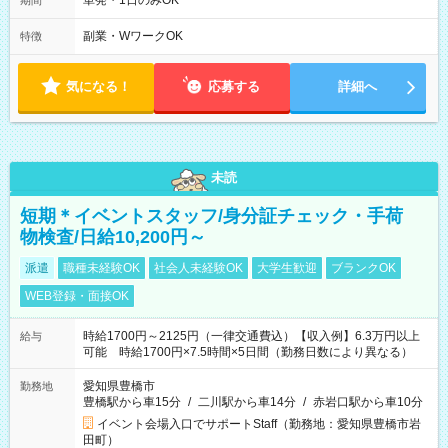
単発・1日のみOK
期間
(休憩あり) (2)17：00～翌9：00 (休憩あり) ３６協定提出済
副業・WワークOK
特徴
気になる！
応募する
詳細へ
未読
短期＊イベントスタッフ/身分証チェック・手荷
物検査/日給10,200円～
派遣
職種未経験OK
社会人未経験OK
大学生歓迎
ブランクOK
WEB登録・面接OK
時給1700円～2125円（一律交通費込）【収入例】6.3万円以上
給与
可能 時給1700円×7.5時間×5日間（勤務日数により異なる）
愛知県豊橋市
勤務地
豊橋駅から車15分
/
二川駅から車14分
/
赤岩口駅から車10分
イベント会場入口でサポートStaff（勤務地：愛知県豊橋市岩
田町）