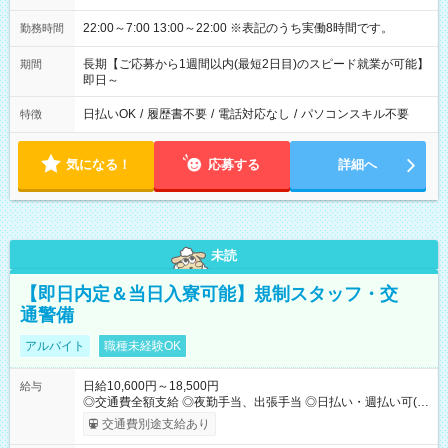
22:00～7:00 13:00～22:00 ※表記のうち実働8時間です。
勤務時間
長期【ご応募から1週間以内(最短2日目)のスピード就業が可能】
期間
即日～
日払いOK
/
履歴書不要
/
電話対応なし
/
パソコンスキル不要
特徴
気になる！
応募する
詳細へ
未読
【即日内定＆当日入寮可能】規制スタッフ・交
通警備
アルバイト
職種未経験OK
日給10,600円～18,500円
給与
◎交通費全額支給 ◎夜勤手当、出張手当 ◎日払い・週払い可(希
望者／条件有) ＜月収例＞ 日給10,600円×22日稼働＝23.5万円/
交通費別途支給あり
月 ◎自分のぺースで勤務可能 週2～OK！あなたの働き方と相談