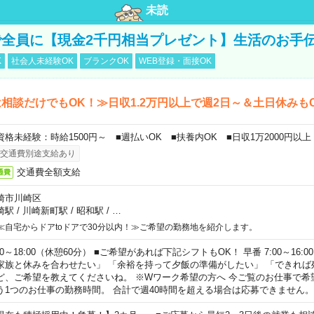
未読
全員に【現金2千円相当プレゼント】生活のお手
K
社会人未経験OK
ブランクOK
WEB登録・面接OK
相談だけでもOK！≫日収1.2万円以上で週2日～＆土日休みも
資格未経験：時給1500円～ ■週払いOK ■扶養内OK ■日収1万2000円以上
交通費別途支給あり
交通費全額支給
通費
崎市川崎区
崎駅
/
川崎新町駅
/
昭和駅
/
…
≪自宅からドアtoドアで30分以内！≫ご希望の勤務地を紹介します。
00～18:00（休憩60分） ■ご希望があれば下記シフトもOK！ 早番 7:00～16:00 遅
家族と休みを合わせたい」 「余裕を持って夕飯の準備がしたい」 「できれば
ど、ご希望を教えてくださいね。 ※Wワーク希望の方へ 今ご覧のお仕事で希
う1つのお仕事の勤務時間。 合計で週40時間を超える場合は応募できません。