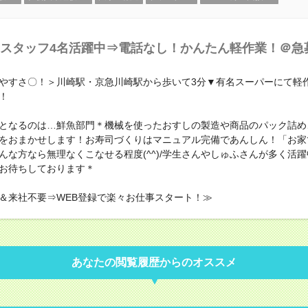
スタッフ4名活躍中⇒電話なし！かんたん軽作業！＠急
やすさ〇！＞川崎駅・京急川崎駅から歩いて3分▼有名スーパーにて軽
！
となるのは…鮮魚部門＊機械を使ったおすしの製造や商品のパック詰め
をおまかせします！お寿司づくりはマニュアル完備であんしん！「お家
んな方なら無理なくこなせる程度(^^)/学生さんやしゅふさんが多く活
お待ちしております＊
＆来社不要⇒WEB登録で楽々お仕事スタート！≫
あなたの閲覧履歴からのオススメ