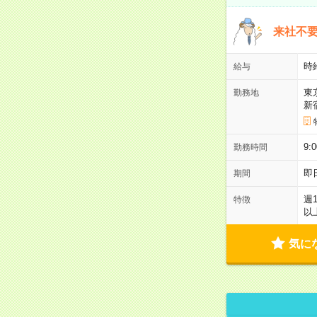
来社不要
時
給与
東
勤務地
新
9:
勤務時間
即
期間
週
特徴
以
気に