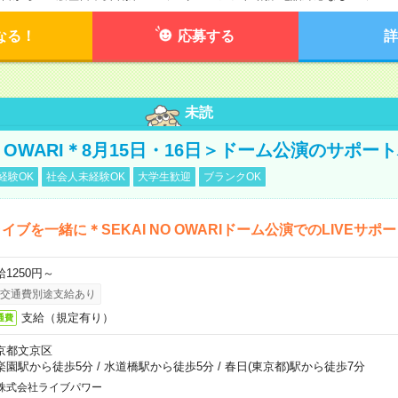
なる！
応募する
詳
未読
NO OWARI＊8月15日・16日＞ドーム公演のサポー
経験OK
社会人未経験OK
大学生歓迎
ブランクOK
イブを一緒に＊SEKAI NO OWARIドーム公演でのLIVEサポ
給1250円～
交通費別途支給あり
支給（規定有り）
通費
京都文京区
楽園駅から徒歩5分
/
水道橋駅から徒歩5分
/
春日(東京都)駅から徒歩7分
株式会社ライブパワー