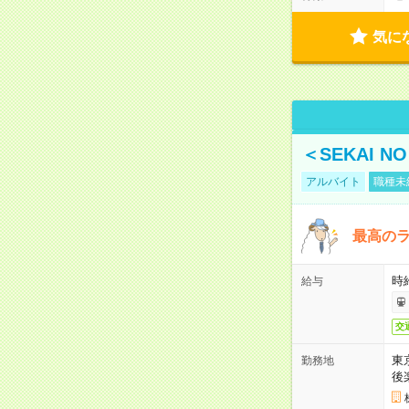
気に
＜SEKAI 
アルバイト
職種未
最高のラ
時
給与
交
東
勤務地
後