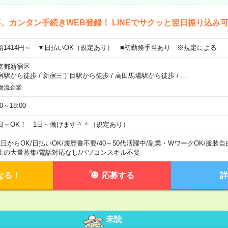
、カンタン手続きWEB登録！ LINEでサクッと翌日振り込み
給1414円～ ▼日払いOK（規定あり） ■初勤務手当あり ※規定による
京都新宿区
宿駅から徒歩
/
新宿三丁目駅から徒歩
/
高田馬場駅から徒歩
/
…
物流企業
00～18:00
日～OK！ 1日～働けます＾＾（規定あり）
1日からOK
/
日払いOK
/
履歴書不要
/
40～50代活躍中
/
副業・WワークOK
/
服装自
上の大量募集
/
電話対応なし
/
パソコンスキル不要
なる！
応募する
詳
未読