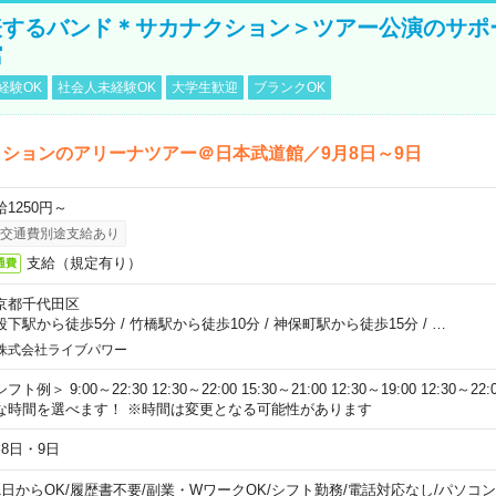
表するバンド＊サカナクション＞ツアー公演のサポ
館
経験OK
社会人未経験OK
大学生歓迎
ブランクOK
ションのアリーナツアー＠日本武道館／9月8日～9日
給1250円～
交通費別途支給あり
支給（規定有り）
通費
京都千代田区
段下駅から徒歩5分
/
竹橋駅から徒歩10分
/
神保町駅から徒歩15分
/
…
株式会社ライブパワー
フト例＞ 9:00～22:30 12:30～22:00 15:30～21:00 12:30～19:00 12:30
な時間を選べます！ ※時間は変更となる可能性があります
月8日・9日
1日からOK
/
履歴書不要
/
副業・WワークOK
/
シフト勤務
/
電話対応なし
/
パソコン