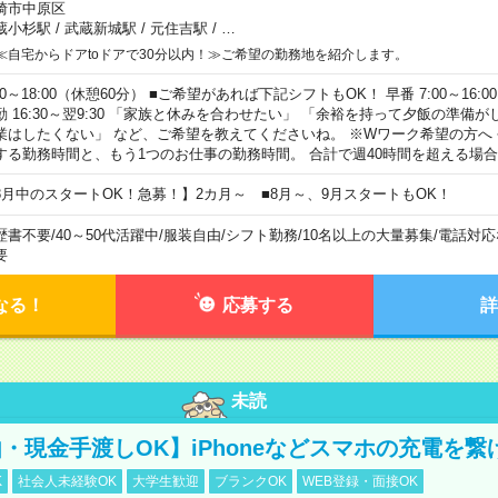
崎市中原区
蔵小杉駅
/
武蔵新城駅
/
元住吉駅
/
…
≪自宅からドアtoドアで30分以内！≫ご希望の勤務地を紹介します。
00～18:00（休憩60分） ■ご希望があれば下記シフトもOK！ 早番 7:00～16:00 遅
勤 16:30～翌9:30 「家族と休みを合わせたい」 「余裕を持って夕飯の準備
業はしたくない」 など、ご希望を教えてくださいね。 ※Wワーク希望の方へ
する勤務時間と、もう1つのお仕事の勤務時間。 合計で週40時間を超える場
8月中のスタートOK！急募！】2カ月～ ■8月～、9月スタートもOK！
歴書不要
/
40～50代活躍中
/
服装自由
/
シフト勤務
/
10名以上の大量募集
/
電話対応
要
なる！
応募する
詳
未読
・現金手渡しOK】iPhoneなどスマホの充電を繋
K
社会人未経験OK
大学生歓迎
ブランクOK
WEB登録・面接OK