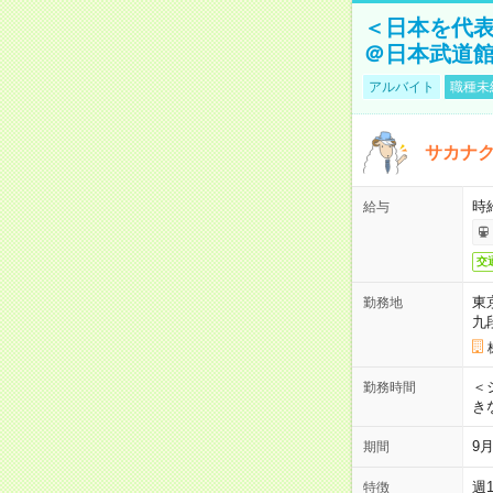
＜日本を代
＠日本武道
アルバイト
職種未
サカナク
時
給与
交
東
勤務地
九
＜シ
勤務時間
き
9
期間
週
特徴