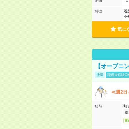
【
期間
履
特徴
不
気に
【オープニン
派遣
職種未経験O
≪週2日
無
給与
交