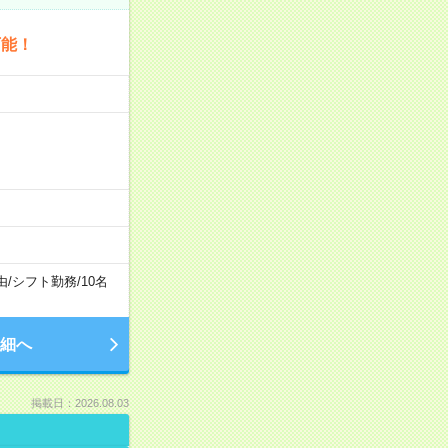
可能！
由
/
シフト勤務
/
10名
細へ
掲載日：2026.08.03