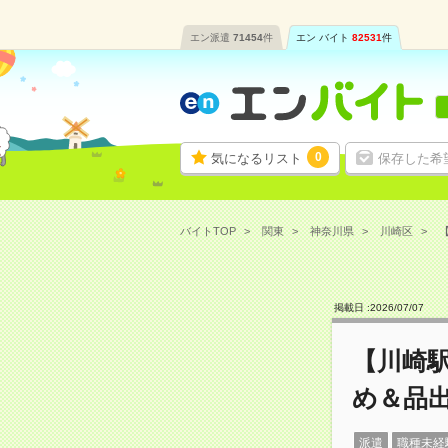
エン派遣
71454
件
エン バイト
82531
件
0
気になるリスト
保存した希
バイトTOP
関東
神奈川県
川崎区
掲載日 :
2026
/
07
/
07
【川崎
め＆品
派遣
職種未経