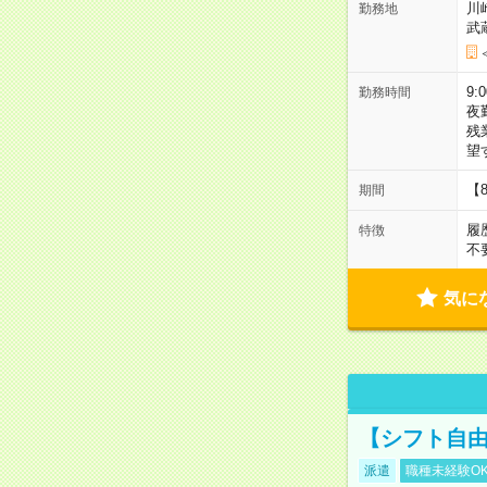
川
勤務地
武
9:
勤務時間
夜
残
望
【
期間
履
特徴
不
気に
【シフト自由
派遣
職種未経験O