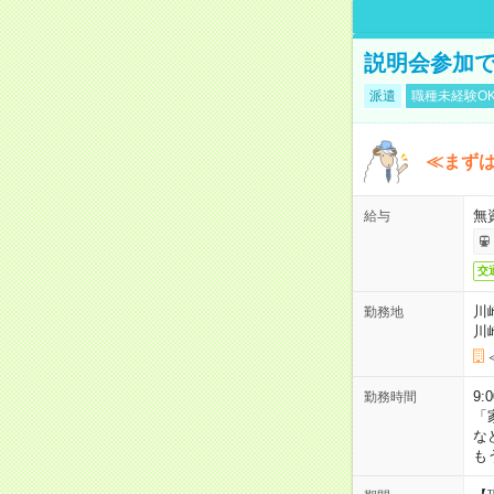
説明会参加で
派遣
職種未経験O
≪まずは
無
給与
交
川
勤務地
川
9:
勤務時間
「
な
も