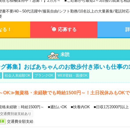
現在も積極採用中！急募！】2カ月～ ■ご応募から最短2～3日後の就業も相
歴書不要
/
40～50代活躍中
/
服装自由
/
シフト勤務
/
10名以上の大量募集
/
電話対応
要
なる！
応募する
詳
未読
グ募集】おばあちゃんのお散歩付き添いも仕事の
K
社会人未経験OK
ブランクOK
WEB登録・面接OK
～OK≫無資格・未経験でも時給1500円～！土日祝休みもOK
資格未経験：時給1500円～ ■週払いOK ■扶養内OK ■日収1万2000円以上
交通費別途支給あり
交通費全額支給
通費